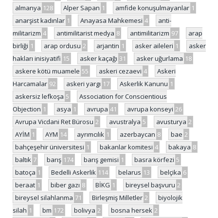
almanya
128
Alper Sapan
1
amfide konuşulmayanlar
1
anarşist kadınlar
1
Anayasa Mahkemesi
4
anti-
militarizm
4
antimilitarist medya
8
antimilitarizm
97
arap
birliği
1
arap ordusu
2
arjantin
1
asker aileleri
1
asker
hakları inisiyatifi
15
asker kaçağı
31
asker uğurlama
18
askere kötü muamele
55
askeri cezaevi
4
Askeri
Harcamalar
92
askeri yargı
17
Askerlik Kanunu
1
askersiz lefkoşa
5
Association for Conscientious
Objection
1
asya
1
avrupa
41
avrupa konseyi
26
Avrupa Vicdani Ret Bürosu
2
avustralya
5
avusturya
2
AYİM
1
AYM
14
ayrımcılık
1
azerbaycan
8
bae
2
bahçeşehir üniversitesi
1
bakanlar komitesi
4
bakaya
8
baltık
7
barış
174
barış gemisi
1
basra körfezi
5
batoça
1
Bedelli Askerlik
114
belarus
13
belçika
6
beraat
1
biber gazı
8
BİKG
1
bireysel başvuru
2
bireysel silahlanma
71
Birleşmiş Milletler
2
biyolojik
silah
1
bm
172
bolivya
2
bosna hersek
2