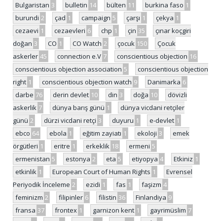
Bulgaristan
3
bulletin
14
bülten
11
burkina faso
1
burundi
2
çad
1
campaign
5
çarşı
1
çekya
1
cezaevi
1
cezaevleri
6
chp
1
çin
35
çınar koçgiri
doğan
3
CO
1
CO Watch
2
çocuk
150
Çocuk
askerler
45
connection e.V
7
conscientious objection
16
conscientious objection association
5
conscientious objection
right
1
conscientious objection watch
9
Danimarka
6
darbe
76
derin devlet
10
din
3
doğa
10
dövizli
askerlik
7
dünya barış günü
1
dünya vicdani retçiler
günü
2
dürzi vicdani retçi
3
duyuru
1
e-devlet
1
ebco
64
ebola
1
eğitim zayiatı
1
ekoloji
3
emek
örgütleri
1
eritre
1
erkeklik
18
ermeni
5
ermenistan
5
estonya
2
eta
5
etiyopya
4
Etkiniz
1
etkinlik
1
European Court of Human Rights
1
Evrensel
Periyodik İnceleme
2
ezidi
1
fas
1
faşizm
4
feminizm
2
filipinler
6
filistin
36
Finlandiya
9
fransa
37
frontex
1
garnizon kent
1
gayrimüslim
7