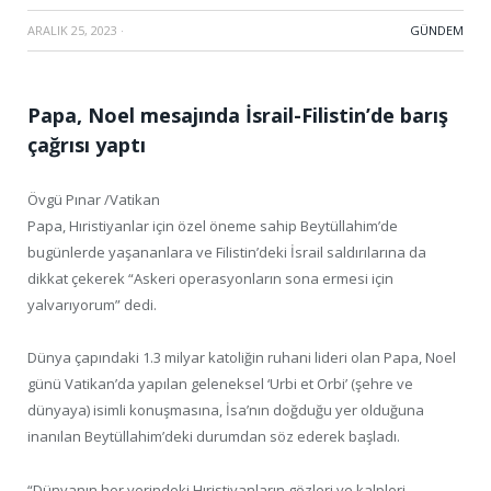
ARALIK 25, 2023
·
GÜNDEM
Papa, Noel mesajında İsrail-Filistin’de barış
çağrısı yaptı
Övgü Pınar /Vatikan
Papa, Hıristiyanlar için özel öneme sahip Beytüllahim’de
bugünlerde yaşananlara ve Filistin’deki İsrail saldırılarına da
dikkat çekerek “Askeri operasyonların sona ermesi için
yalvarıyorum” dedi.
Dünya çapındaki 1.3 milyar katoliğin ruhani lideri olan Papa, Noel
günü Vatikan’da yapılan geleneksel ‘Urbi et Orbi’ (şehre ve
dünyaya) isimli konuşmasına, İsa’nın doğduğu yer olduğuna
inanılan Beytüllahim’deki durumdan söz ederek başladı.
“Dünyanın her yerindeki Hıristiyanların gözleri ve kalpleri,