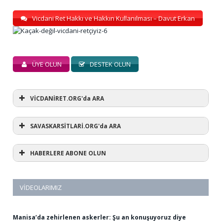
Vicdani Ret Hakkı ve Hakkın Kullanılması – Davut Erkan
ÜYE OLUN
DESTEK OLUN
VİCDANİRET.ORG'da ARA
SAVASKARSİTLARİ.ORG'da ARA
HABERLERE ABONE OLUN
VIDEOLARIMIZ
Manisa’da zehirlenen askerler: Şu an konuşuyoruz diye