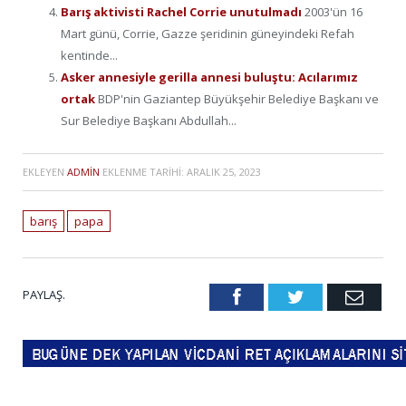
Barış aktivisti Rachel Corrie unutulmadı
2003'ün 16
Mart günü, Corrie, Gazze şeridinin güneyindeki Refah
kentinde...
Asker annesiyle gerilla annesi buluştu: Acılarımız
ortak
BDP'nin Gaziantep Büyükşehir Belediye Başkanı ve
Sur Belediye Başkanı Abdullah...
EKLEYEN
ADMIN
EKLENME TARIHI:
ARALIK 25, 2023
barış
papa
PAYLAŞ.
Facebook
Twitter
Emai