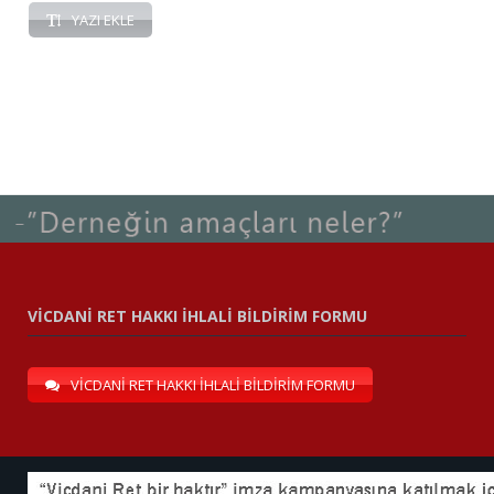
YAZI EKLE
VİCDANİ RET HAKKI İHLALİ BİLDİRİM FORMU
VİCDANİ RET HAKKI İHLALİ BİLDİRİM FORMU