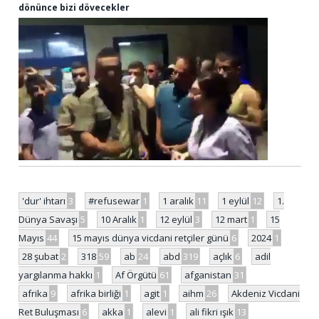
dönünce bizi dövecekler
'dur' ihtarı
3
#refusewar
1
1 aralık
11
1 eylül
12
1.
Dünya Savaşı
5
10 Aralık
1
12 eylül
3
12 mart
1
15
Mayıs
44
15 mayıs dünya vicdani retçiler günü
6
2024
1
28 şubat
2
318
59
ab
24
abd
319
açlık
6
adil
yargılanma hakkı
1
Af Örgütü
61
afganistan
31
afrika
9
afrika birliği
1
agit
1
aihm
26
Akdeniz Vicdani
Ret Buluşması
6
akka
1
alevi
1
ali fikri ışık
13