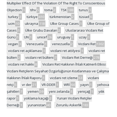
Multiplier Effect Of The Violation Of The Right To Conscientious
Objection
1
tihv
5
toma
2
TSK
188
tunus
1
turkey
2
türkiye
410
türkmenistan
2
tüsiad
6
ucm
10
ukrayna
118
Ulke Group Cases
1
Ülke Group of
Cases
1
Ülke Grubu Davaları
2
Uluslararası Vicdani Ret
Günü
1
UN
1
unicef
26
uruguay
1
uzay
1
vegan
3
Venezuela
1
venezuella
2
Vicdani Ret
1302
vicdani ret açıklaması
1
vicdani ret atölyesi
1
vicdani ret
bülten
2
vicdani ret bülteni
7
Vicdani Ret Derneği
278
vicdani ret hakkı
8
Vicdani Ret Hakkının İhlali Katmerli Etkisi:
Vicdani Retçilerin Seyahat Özgürlüğünün Kısıtlanması ve Çalışma
Hakkının İhlali Raporu
1
vicdani ret izleme
53
vicdani
retçi
5
vr der
21
VR-DDER
1
WRİ
64
yayın
1
yehova
şahitleri
7
yemen
59
yeni zelanda
1
yeniçağ
1
yılık
rapor
1
yoklama kaçağı
2
Yunan Vicdani Retçiler
Derneği
1
yunanistan
40
Zorunlu Askerlik
183