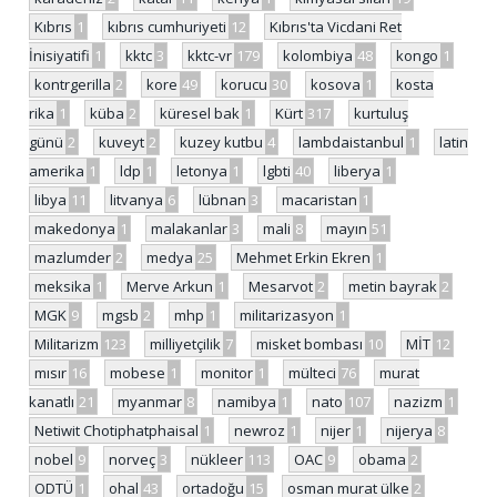
Kıbrıs
1
kıbrıs cumhuriyeti
12
Kıbrıs'ta Vicdani Ret
İnisiyatifi
1
kktc
3
kktc-vr
179
kolombiya
48
kongo
1
kontrgerilla
2
kore
49
korucu
30
kosova
1
kosta
rika
1
küba
2
küresel bak
1
Kürt
317
kurtuluş
günü
2
kuveyt
2
kuzey kutbu
4
lambdaistanbul
1
latin
amerika
1
ldp
1
letonya
1
lgbti
40
liberya
1
libya
11
litvanya
6
lübnan
3
macaristan
1
makedonya
1
malakanlar
3
mali
8
mayın
51
mazlumder
2
medya
25
Mehmet Erkin Ekren
1
meksika
1
Merve Arkun
1
Mesarvot
2
metin bayrak
2
MGK
9
mgsb
2
mhp
1
militarizasyon
1
Militarizm
123
milliyetçilik
7
misket bombası
10
MİT
12
mısır
16
mobese
1
monitor
1
mülteci
76
murat
kanatlı
21
myanmar
8
namibya
1
nato
107
nazizm
1
Netiwit Chotiphatphaisal
1
newroz
1
nijer
1
nijerya
8
nobel
9
norveç
3
nükleer
113
OAC
9
obama
2
ODTÜ
1
ohal
43
ortadoğu
15
osman murat ülke
2