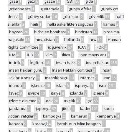
gaza
1
gazi
6
gazze
13
GBT
86
gıda
1
greenpeace
1
guatemala
2
güney afrika
1
güney çin
denizi
3
güney sudan
16
gürcistan
2
güvenlik
35
hafif
silahlar
3
haiti
1
halkı askerlikten soğutma
1
hamas
2
hayvan
20
hidrojen bombası
3
hindistan
12
hirosima-
nagasaki
16
hırvatistan
1
hollanda
5
hrw
31
Human
Rights Committee
1
iç güvenlik
67
ICAN
3
IFOR
2
İHA
41
İHD
29
iklim
7
iltica
1
inan mayıs aru
1
incirlik
6
İngiltere
45
insan hakkı
2
insan hakları
138
insan hakları günü
2
İnsan Hakları Komitesi
2
İnsan
Hakları Konseyi
1
insanlık suçu
10
internet
9
iran
15
irlanda
1
işkence
18
islam
5
ispanya
9
israil
231
İsveç
9
isviçre
10
italya
8
izlanda
3
izleme
4
izleme-dinleme
9
ırak
28
ırkçılık
10
ışid
53
jandarma
1
japonya
37
jitem
1
kadın
101
kadın
vicdani retçiler
2
kamboçya
2
kamerun
1
kampanya
4
kanada
9
karabağ
4
karaburun bilim kongresi
1
karadeniz
2
katar
11
kenya
1
kimyasal silah
19