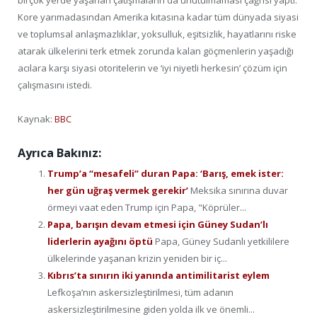
birçok yerde yaşanan çatışmaların da unutulmaması çağrısı yaptı.
Kore yarımadasından Amerika kıtasına kadar tüm dünyada siyasi
ve toplumsal anlaşmazlıklar, yoksulluk, eşitsizlik, hayatlarını riske
atarak ülkelerini terk etmek zorunda kalan göçmenlerin yaşadığı
acılara karşı siyasi otoritelerin ve ‘iyi niyetli herkesin’ çözüm için
çalışmasını istedi.
Kaynak:
BBC
Ayrıca Bakınız:
Trump’a “mesafeli” duran Papa: ‘Barış, emek ister:
her gün uğraş vermek gerekir’
Meksika sınırına duvar
örmeyi vaat eden Trump için Papa, "Köprüler...
Papa, barışın devam etmesi için Güney Sudan’lı
liderlerin ayağını öptü
Papa, Güney Sudanlı yetkililere
ülkelerinde yaşanan krizin yeniden bir iç...
Kıbrıs’ta sınırın iki yanında antimilitarist eylem
Lefkoşa’nın askersizleştirilmesi, tüm adanın
askersizleştirilmesine giden yolda ilk ve önemli...