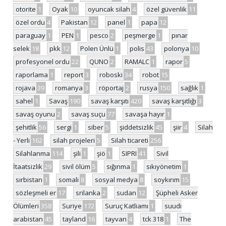
otorite
1
Oyak
10
oyuncak silah
4
özel güvenlik
11
özel ordu
4
Pakistan
12
panel
1
papa
12
paraguay
1
PEN
1
pesco
2
peşmerge
1
pınar
selek
18
pkk
12
Polen Ünlü
1
polis
43
polonya
10
profesyonel ordu
22
QUNO
2
RAMALC
1
rapor
5
raporlama
1
report
3
roboski
34
robot
15
rojava
39
romanya
3
röportaj
2
rusya
150
sağlık
1
sahel
1
Savaş
190
savaş karşıtı
420
savaş karşıtlığı
3
savaş oyunu
2
savaş suçu
77
savaşa hayır
1
şehitlik
56
sergi
1
siber
5
şiddetsizlik
45
şiir
4
Silah
- Yerli
162
silah projeleri
5
Silah ticareti
256
Silahlanma
114
şili
1
şiö
1
SIPRI
41
Sivil
İtaatsizlik
29
sivil ölüm
5
sığınma
1
sıkıyönetim
1
sırbistan
1
somali
8
sosyal medya
8
soykırım
15
sözleşmeli er
17
srilanka
2
sudan
12
Şüpheli Asker
Ölümleri
358
Suriye
172
Suruç Katliamı
1
suudi
arabistan
45
tayland
16
tayvan
4
tck 318
1
The