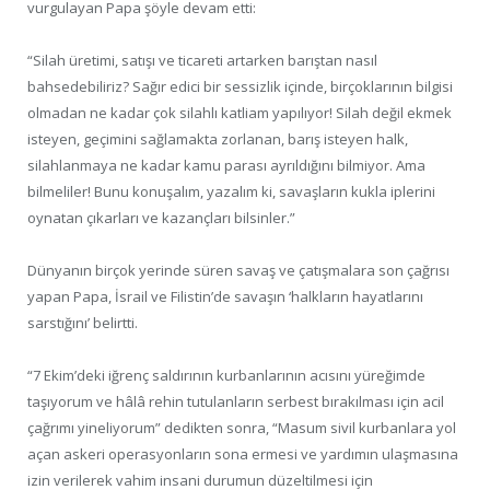
vurgulayan Papa şöyle devam etti:
“Silah üretimi, satışı ve ticareti artarken barıştan nasıl
bahsedebiliriz? Sağır edici bir sessizlik içinde, birçoklarının bilgisi
olmadan ne kadar çok silahlı katliam yapılıyor! Silah değil ekmek
isteyen, geçimini sağlamakta zorlanan, barış isteyen halk,
silahlanmaya ne kadar kamu parası ayrıldığını bilmiyor. Ama
bilmeliler! Bunu konuşalım, yazalım ki, savaşların kukla iplerini
oynatan çıkarları ve kazançları bilsinler.”
Dünyanın birçok yerinde süren savaş ve çatışmalara son çağrısı
yapan Papa, İsrail ve Filistin’de savaşın ‘halkların hayatlarını
sarstığını’ belirtti.
“7 Ekim’deki iğrenç saldırının kurbanlarının acısını yüreğimde
taşıyorum ve hâlâ rehin tutulanların serbest bırakılması için acil
çağrımı yineliyorum” dedikten sonra, “Masum sivil kurbanlara yol
açan askeri operasyonların sona ermesi ve yardımın ulaşmasına
izin verilerek vahim insani durumun düzeltilmesi için