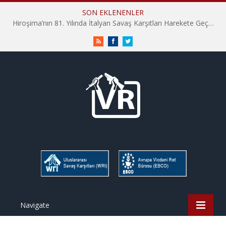
SON EKLENENLER
Hiroşima’nın 81. Yılında İtalyan Savaş Karşıtları Harekete Geçti: “Hatırlamak yeterli değil”
RSS
Facebook
Twitter
Navigate