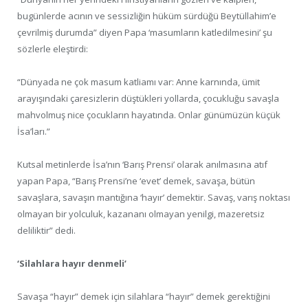
bugünlerde acının ve sessizliğin hüküm sürdüğü Beytüllahim’e
çevrilmiş durumda” diyen Papa ‘masumların katledilmesini’ şu
sözlerle eleştirdi:
“Dünyada ne çok masum katliamı var: Anne karnında, ümit
arayışındaki çaresizlerin düştükleri yollarda, çocukluğu savaşla
mahvolmuş nice çocukların hayatında. Onlar günümüzün küçük
İsa’ları.”
Kutsal metinlerde İsa’nın ‘Barış Prensi’ olarak anılmasına atıf
yapan Papa, “Barış Prensi’ne ‘evet’ demek, savaşa, bütün
savaşlara, savaşın mantığına ‘hayır’ demektir. Savaş, varış noktası
olmayan bir yolculuk, kazananı olmayan yenilgi, mazeretsiz
deliliktir” dedi.
‘Silahlara hayır denmeli’
Savaşa “hayır” demek için silahlara “hayır” demek gerektiğini