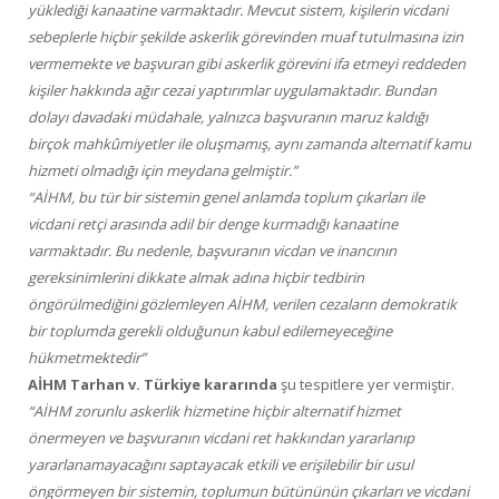
yüklediği kanaatine varmaktadır. Mevcut sistem, kişilerin vicdani
sebeplerle hiçbir şekilde askerlik görevinden muaf tutulmasına izin
vermemekte ve başvuran gibi askerlik görevini ifa etmeyi reddeden
kişiler hakkında ağır cezai yaptırımlar uygulamaktadır. Bundan
dolayı davadaki müdahale, yalnızca başvuranın maruz kaldığı
birçok mahkûmiyetler ile oluşmamış, aynı zamanda alternatif kamu
hizmeti olmadığı için meydana gelmiştir.”
“AİHM, bu tür bir sistemin genel anlamda toplum çıkarları ile
vicdani retçi arasında adil bir denge kurmadığı kanaatine
varmaktadır. Bu nedenle, başvuranın vicdan ve inancının
gereksinimlerini dikkate almak adına hiçbir tedbirin
öngörülmediğini gözlemleyen AİHM, verilen cezaların demokratik
bir toplumda gerekli olduğunun kabul edilemeyeceğine
hükmetmektedir”
AİHM Tarhan v. Türkiye kararında
şu tespitlere yer vermiştir.
“AİHM zorunlu askerlik hizmetine hiçbir alternatif hizmet
önermeyen ve başvuranın vicdani ret hakkından yararlanıp
yararlanamayacağını saptayacak etkili ve erişilebilir bir usul
öngörmeyen bir sistemin, toplumun bütününün çıkarları ve vicdani