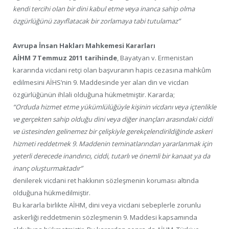
kendi tercihi olan bir dini kabul etme veya inanca sahip olma
özgürlüğünü zayıflatacak bir zorlamaya tabi tutulamaz”
Avrupa İnsan Hakları Mahkemesi Kararları
AİHM 7 Temmuz 2011 tarihinde
, Bayatyan v. Ermenistan
kararında vicdani retçi olan başvuranın hapis cezasına mahkûm
edilmesini AİHS’nin 9. Maddesinde yer alan din ve vicdan
özgürlüğünün ihlali olduğuna hükmetmiştir. Kararda;
“Orduda hizmet etme yükümlülüğüyle kişinin vicdanı veya içtenlikle
ve gerçekten sahip olduğu dini veya diğer inançları arasındaki ciddi
ve üstesinden gelinemez bir çelişkiyle gerekçelendirildiğinde askeri
hizmeti reddetmek 9. Maddenin teminatlarından yararlanmak için
yeterli derecede inandırıcı, ciddi, tutarlı ve önemli bir kanaat ya da
inanç oluşturmaktadır”
denilerek vicdani ret hakkının sözleşmenin koruması altında
olduğuna hükmedilmiştir.
Bu kararla birlikte AİHM, dini veya vicdani sebeplerle zorunlu
askerliği reddetmenin sözleşmenin 9. Maddesi kapsamında