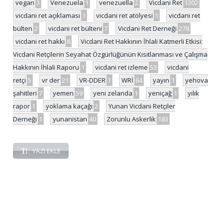
vegan
3
Venezuela
1
venezuella
2
Vicdani Ret
1302
vicdani ret açıklaması
1
vicdani ret atölyesi
1
vicdani ret
bülten
2
vicdani ret bülteni
7
Vicdani Ret Derneği
278
vicdani ret hakkı
8
Vicdani Ret Hakkının İhlali Katmerli Etkisi:
Vicdani Retçilerin Seyahat Özgürlüğünün Kısıtlanması ve Çalışma
Hakkının İhlali Raporu
1
vicdani ret izleme
53
vicdani
retçi
5
vr der
21
VR-DDER
1
WRİ
64
yayın
1
yehova
şahitleri
7
yemen
59
yeni zelanda
1
yeniçağ
1
yılık
rapor
1
yoklama kaçağı
2
Yunan Vicdani Retçiler
Derneği
1
yunanistan
40
Zorunlu Askerlik
183
YAZI EKLE