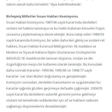
takımı olarak kabul etmektir.”
diye belirtilmektedir.
Birleşmiş Milletler İnsan Hakları Komisyonu
İnsan Hakları Komisyonu 1987/46 sayılı Karar’ında devletleri
vicdani ret hakkını tanımaya ve bu hakkı kullanan kimseleri hapis
cezasına çarptırmamaya davet etmiştir. Bunu takip eden 1989/59
sayılı kararında Komisyon, bir adım daha ileri gitmiş ve vicdani ret
hakkını, İnsan Hakları Evrensel Bildirgesi’nin 18. maddesi ve
Medeni ve Siyasal Haklara İlişkin Uluslararası Sözleşme’nin
(MSHİUS) 18. maddesinde tanınan düşünce, vicdan ve din
özgürlüğünün meşru bir kullanımı olarak tanımıştır. Bu konudaki
daha sonraki Kararlar -1993/84, 1995/83 ve 1998/77 sayılı
kararlar- var olan ilkeleri doğrulamış ve genişletmiştir.
Komisyon sonradan, devletleri kanunlarını ve uygulamaları bu
kararlar ışığında gözden geçirmeye defaatle çağırmıştır. 2004/35
sayılı Karar’da devletlerin askerlik görevini yerine getirmeyi
vicdani ret temelinde reddedenler için af ve hakların iadesini
sağlamayı düşünmelerini desteklemiştir.