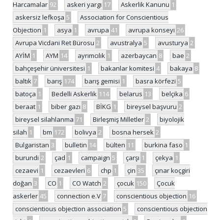
Harcamalar
92
askeri yargı
17
Askerlik Kanunu
1
askersiz lefkoşa
5
Association for Conscientious
Objection
1
asya
1
avrupa
41
avrupa konseyi
26
Avrupa Vicdani Ret Bürosu
2
avustralya
5
avusturya
2
AYİM
1
AYM
14
ayrımcılık
1
azerbaycan
8
bae
2
bahçeşehir üniversitesi
1
bakanlar komitesi
4
bakaya
8
baltık
7
barış
174
barış gemisi
1
basra körfezi
5
batoça
1
Bedelli Askerlik
114
belarus
13
belçika
6
beraat
1
biber gazı
8
BİKG
1
bireysel başvuru
2
bireysel silahlanma
71
Birleşmiş Milletler
2
biyolojik
silah
1
bm
172
bolivya
2
bosna hersek
2
Bulgaristan
3
bulletin
14
bülten
11
burkina faso
1
burundi
2
çad
1
campaign
5
çarşı
1
çekya
1
cezaevi
1
cezaevleri
6
chp
1
çin
35
çınar koçgiri
doğan
3
CO
1
CO Watch
2
çocuk
150
Çocuk
askerler
45
connection e.V
7
conscientious objection
16
conscientious objection association
5
conscientious objection