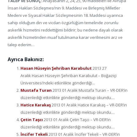
TALEP VE SONUÇ:
Anayasanın 2, 24, 25, 90 maddeleri ile Avrupa
İnsan Hakları Sözleşmesi’nin 9. Maddesi ve Birleşmiş Milletler
Medeni ve Siyasal Haklar Sözleşmesinin 18. Maddesi uyarınca
sahip olduğum din ve vicdan özgürlüğüm temelinde zorunlu
askerlik hizmetini reddettiğimi bildirir; bu nedene dayalı olarak
askerlik hizmetinden muaf tutulmama karar verilmesini arz ve
talep ederim…
Ayrıca Bakınız:
Hasan Hüseyin Şehriban Karabulut
2013 27
Aralık Hasan Hüseyin Şehriban Karabulut – Boğaziçi
Üniversitesi’ndeki etkinlikte gönderdiği...
Mustafa Turan
2013 01 Aralık Mustafa Turan – VR-DER’in
düzenlediği etkinlikte gönderdiği mektup okundu....
Hatice Karakaş
2013 01 Aralık Hatice Karakaş – VR-DER’in
düzenlediği etkinlikte gönderdiği mektup okundu....
Çetin Taşcı
2013 01 Aralık Çetin Taşcı – VR-DER’in
düzenlediği etkinlikte gönderdiği mektup okundu....
İncifer Tekeli
2013 01 Aralık İncifer Tekeli – VR-DER’in