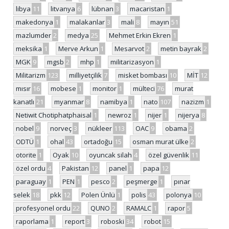
libya
11
litvanya
6
lübnan
3
macaristan
1
makedonya
1
malakanlar
3
mali
8
mayın
51
mazlumder
2
medya
25
Mehmet Erkin Ekren
1
meksika
1
Merve Arkun
1
Mesarvot
2
metin bayrak
2
MGK
9
mgsb
2
mhp
1
militarizasyon
1
Militarizm
123
milliyetçilik
7
misket bombası
10
MİT
12
mısır
16
mobese
1
monitor
1
mülteci
76
murat
kanatlı
21
myanmar
8
namibya
1
nato
107
nazizm
1
Netiwit Chotiphatphaisal
1
newroz
1
nijer
1
nijerya
8
nobel
9
norveç
3
nükleer
113
OAC
9
obama
2
ODTÜ
1
ohal
43
ortadoğu
15
osman murat ülke
2
otorite
1
Oyak
10
oyuncak silah
4
özel güvenlik
11
özel ordu
4
Pakistan
12
panel
1
papa
12
paraguay
1
PEN
1
pesco
2
peşmerge
1
pınar
selek
18
pkk
12
Polen Ünlü
1
polis
43
polonya
10
profesyonel ordu
22
QUNO
2
RAMALC
1
rapor
5
raporlama
1
report
3
roboski
34
robot
15