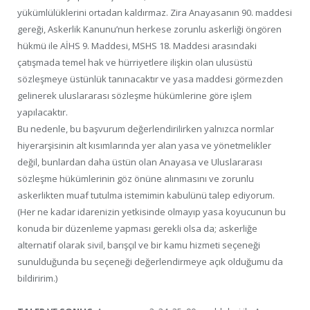
yükümlülüklerini ortadan kaldırmaz. Zira Anayasanın 90. maddesi
gereği, Askerlik Kanunu’nun herkese zorunlu askerliği öngören
hükmü ile AİHS 9. Maddesi, MSHS 18. Maddesi arasındaki
çatışmada temel hak ve hürriyetlere ilişkin olan ulusüstü
sözleşmeye üstünlük tanınacaktır ve yasa maddesi görmezden
gelinerek uluslararası sözleşme hükümlerine göre işlem
yapılacaktır.
Bu nedenle, bu başvurum değerlendirilirken yalnızca normlar
hiyerarşisinin alt kısımlarında yer alan yasa ve yönetmelikler
değil, bunlardan daha üstün olan Anayasa ve Uluslararası
sözleşme hükümlerinin göz önüne alınmasını ve zorunlu
askerlikten muaf tutulma istemimin kabulünü talep ediyorum.
(Her ne kadar idarenizin yetkisinde olmayıp yasa koyucunun bu
konuda bir düzenleme yapması gerekli olsa da; askerliğe
alternatif olarak sivil, barışçıl ve bir kamu hizmeti seçeneği
sunulduğunda bu seçeneği değerlendirmeye açık olduğumu da
bildiririm.)