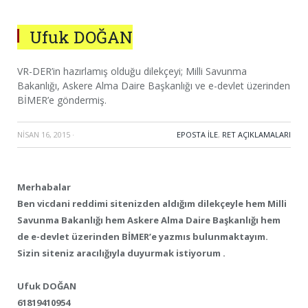
Ufuk DOĞAN
VR-DER’in hazırlamış olduğu dilekçeyi; Milli Savunma
Bakanlığı, Askere Alma Daire Başkanlığı ve e-devlet üzerinden
BİMER’e göndermiş.
NISAN 16, 2015
·
EPOSTA ILE
,
RET AÇIKLAMALARI
Merhabalar
Ben vicdani reddimi sitenizden aldığım dilekçeyle hem Milli
Savunma Bakanlığı hem Askere Alma Daire Başkanlığı hem
de e-devlet üzerinden BİMER’e yazmıs bulunmaktayım.
Sizin siteniz aracılığıyla duyurmak istiyorum .
Ufuk DOĞAN
61819410954