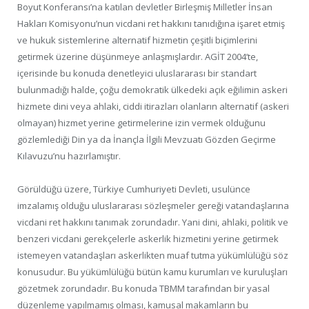
Boyut Konferansı’na katılan devletler Birleşmiş Milletler İnsan
Hakları Komisyonu’nun vicdani ret hakkını tanıdığına işaret etmiş
ve hukuk sistemlerine alternatif hizmetin çeşitli biçimlerini
getirmek üzerine düşünmeye anlaşmışlardır. AGİT 2004’te,
içerisinde bu konuda denetleyici uluslararası bir standart
bulunmadığı halde, çoğu demokratik ülkedeki açık eğilimin askeri
hizmete dini veya ahlaki, ciddi itirazları olanların alternatif (askeri
olmayan) hizmet yerine getirmelerine izin vermek olduğunu
gözlemlediği Din ya da İnançla İlgili Mevzuatı Gözden Geçirme
Kılavuzu’nu hazırlamıştır.
Görüldüğü üzere, Türkiye Cumhuriyeti Devleti, usulünce
imzalamış olduğu uluslararası sözleşmeler gereği vatandaşlarına
vicdani ret hakkını tanımak zorundadır. Yani dini, ahlaki, politik ve
benzeri vicdani gerekçelerle askerlik hizmetini yerine getirmek
istemeyen vatandaşları askerlikten muaf tutma yükümlülüğü söz
konusudur. Bu yükümlülüğü bütün kamu kurumları ve kuruluşları
gözetmek zorundadır. Bu konuda TBMM tarafından bir yasal
düzenleme yapılmamış olması, kamusal makamların bu