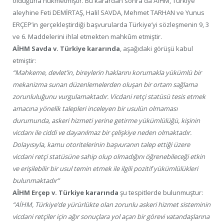
olduğuna hükmetmiştir. Bu karardan sonra da AİHM, Türkiye
aleyhine Feti DEMİRTAŞ, Halil SAVDA, Mehmet TARHAN ve Yunus
ERÇEP’in gerçekleştirdiği başvurularda Türkiye’yi sözleşmenin 9, 3
ve 6. Maddelerini ihlal etmekten mahkûm etmiştir.
AİHM Savda v. Türkiye kararında
, aşağıdaki görüşü kabul
etmiştir:
“Mahkeme, devlet’in, bireylerin haklarını korumakla yükümlü bir
mekanizma sunan düzenlemelerden oluşan bir ortam sağlama
zorunluluğunu vurgulamaktadır. Vicdani retçi statüsü tesis etmek
amacına yönelik talepleri inceleyen bir usulün olmaması
durumunda, askeri hizmeti yerine getirme yükümlülüğü, kişinin
vicdanı ile ciddi ve dayanılmaz bir çelişkiye neden olmaktadır.
Dolayısıyla, kamu otoritelerinin başvuranın talep ettiği üzere
vicdani retçi statüsüne sahip olup olmadığını öğrenebileceği etkin
ve erişilebilir bir usul temin etmek ile ilgili pozitif yükümlülükleri
bulunmaktadır”
AİHM Erçep v. Türkiye kararında
şu tespitlerde bulunmuştur:
“AİHM, Türkiye’de yürürlükte olan zorunlu askeri hizmet sisteminin
vicdani retçiler için ağır sonuçlara yol açan bir görevi vatandaşlarına