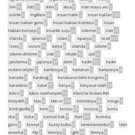
İHA
41
İHD
29
iklim
7
iltica
1
inan mayıs aru
1
incirlik
6
İngiltere
45
insan hakkı
2
insan hakları
138
insan hakları günü
2
İnsan Hakları Komitesi
2
İnsan
Hakları Konseyi
1
insanlık suçu
10
internet
9
iran
15
irlanda
1
işkence
18
islam
5
ispanya
9
israil
231
İsveç
9
isviçre
10
italya
8
izlanda
3
izleme
4
izleme-dinleme
9
ırak
28
ırkçılık
10
ışid
53
jandarma
1
japonya
37
jitem
1
kadın
101
kadın
vicdani retçiler
2
kamboçya
2
kamerun
1
kampanya
4
kanada
9
karabağ
4
karaburun bilim kongresi
1
karadeniz
2
katar
11
kenya
1
kimyasal silah
19
Kıbrıs
1
kıbrıs cumhuriyeti
12
Kıbrıs'ta Vicdani Ret
İnisiyatifi
1
kktc
3
kktc-vr
179
kolombiya
48
kongo
1
kontrgerilla
2
kore
49
korucu
30
kosova
1
kosta
rika
1
küba
2
küresel bak
1
Kürt
317
kurtuluş
günü
2
kuveyt
2
kuzey kutbu
4
lambdaistanbul
1
latin
amerika
1
ldp
1
letonya
1
lgbti
40
liberya
1