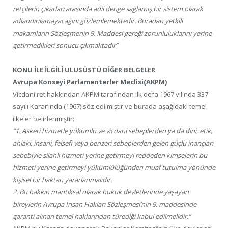
retçilerin çıkarları arasında adil denge sağlamış bir sistem olarak
adlandırılamayacağını gözlemlemektedir. Buradan yetkili
makamların Sözleşmenin 9. Maddesi gereği zorunluluklarını yerine
getirmedikleri sonucu çıkmaktadır”
KONU İLE İLGİLİ ULUSÜSTÜ DİĞER BELGELER
Avrupa Konseyi Parlamenterler Meclisi(AKPM)
Vicdani ret hakkından AKPM tarafından ilk defa 1967 yılında 337
sayılı Karar’ında (1967) söz edilmiştir ve burada aşağıdaki temel
ilkeler belirlenmiştir:
“1. Askeri hizmetle yükümlü ve vicdani sebeplerden ya da dini, etik,
ahlaki, insani, felsefi veya benzeri sebeplerden gelen güçlü inançları
sebebiyle silahlı hizmeti yerine getirmeyi reddeden kimselerin bu
hizmeti yerine getirmeyi yükümlülüğünden muaf tutulma yönünde
kişisel bir haktan yararlanmalıdır.
2. Bu hakkın mantıksal olarak hukuk devletlerinde yaşayan
bireylerin Avrupa İnsan Hakları Sözleşmesi’nin 9. maddesinde
garanti alınan temel haklarından türediği kabul edilmelidir.”