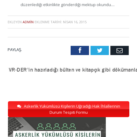
düzenlediği etkinlikte gönderdiği mektup okundu....
EKLEYEN
ADMIN
EKLENME TARIHI:
NISAN 16, 2015
PAYLAŞ.
Facebook
Twitter
Emai
Askerlik Yükümlüsü Kişilerin Uğradığı Hak İhlallerinin
Durum Tespiti Formu