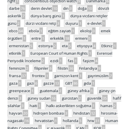
right
1
conscientious objection watch
9
Danimarka
6
darbe
76
derin devlet
10
din
3
doğa
10
dövizli
askerlik
7
dünya barış günü
1
dünya vicdani retçiler
günü
2
dürzi vicdani retçi
3
duyuru
1
e-devlet
1
ebco
64
ebola
1
eğitim zayiatı
1
ekoloji
3
emek
örgütleri
1
eritre
1
erkeklik
18
ermeni
5
ermenistan
5
estonya
2
eta
5
etiyopya
4
Etkiniz
1
etkinlik
1
European Court of Human Rights
1
Evrensel
Periyodik İnceleme
2
ezidi
1
fas
1
faşizm
4
feminizm
2
filipinler
6
filistin
36
Finlandiya
9
fransa
37
frontex
1
garnizon kent
1
gayrimüslim
7
gaza
1
gazi
6
gazze
13
GBT
86
gıda
1
greenpeace
1
guatemala
2
güney afrika
1
güney çin
denizi
3
güney sudan
16
gürcistan
2
güvenlik
35
hafif
silahlar
3
haiti
1
halkı askerlikten soğutma
1
hamas
2
hayvan
20
hidrojen bombası
3
hindistan
12
hirosima-
nagasaki
16
hırvatistan
1
hollanda
5
hrw
31
Human
Rights Committee
1
iç güvenlik
67
ICAN
3
IFOR
2