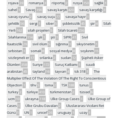
rojava
39
romanya
3
röportaj
2
rusya
150
sağlık
1
sahel
1
Savaş
190
savaş karşıtı
420
savaş karşıtlığı
3
savaş oyunu
2
savaş suçu
77
savaşa hayır
1
şehitlik
56
sergi
1
siber
5
şiddetsizlik
45
şiir
4
Silah
- Yerli
162
silah projeleri
5
Silah ticareti
256
Silahlanma
114
şili
1
şiö
1
SIPRI
41
Sivil
İtaatsizlik
29
sivil ölüm
5
sığınma
1
sıkıyönetim
1
sırbistan
1
somali
8
sosyal medya
8
soykırım
15
sözleşmeli er
17
srilanka
2
sudan
12
Şüpheli Asker
Ölümleri
358
Suriye
172
Suruç Katliamı
1
suudi
arabistan
45
tayland
16
tayvan
4
tck 318
1
The
Multiplier Effect Of The Violation Of The Right To Conscientious
Objection
1
tihv
5
toma
2
TSK
188
tunus
1
turkey
2
türkiye
410
türkmenistan
2
tüsiad
6
ucm
10
ukrayna
118
Ulke Group Cases
1
Ülke Group of
Cases
1
Ülke Grubu Davaları
2
Uluslararası Vicdani Ret
Günü
1
UN
1
unicef
26
uruguay
1
uzay
1