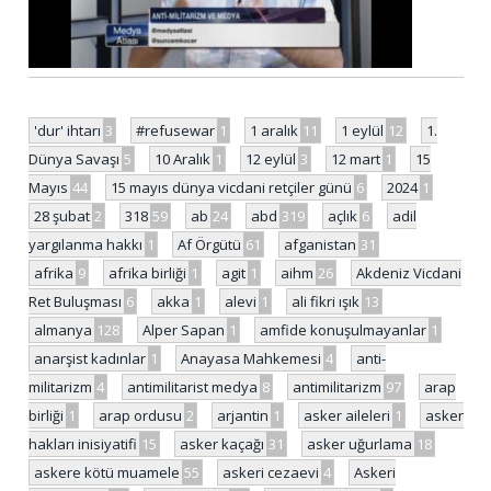
'dur' ihtarı
3
#refusewar
1
1 aralık
11
1 eylül
12
1.
Dünya Savaşı
5
10 Aralık
1
12 eylül
3
12 mart
1
15
Mayıs
44
15 mayıs dünya vicdani retçiler günü
6
2024
1
28 şubat
2
318
59
ab
24
abd
319
açlık
6
adil
yargılanma hakkı
1
Af Örgütü
61
afganistan
31
afrika
9
afrika birliği
1
agit
1
aihm
26
Akdeniz Vicdani
Ret Buluşması
6
akka
1
alevi
1
ali fikri ışık
13
almanya
128
Alper Sapan
1
amfide konuşulmayanlar
1
anarşist kadınlar
1
Anayasa Mahkemesi
4
anti-
militarizm
4
antimilitarist medya
8
antimilitarizm
97
arap
birliği
1
arap ordusu
2
arjantin
1
asker aileleri
1
asker
hakları inisiyatifi
15
asker kaçağı
31
asker uğurlama
18
askere kötü muamele
55
askeri cezaevi
4
Askeri