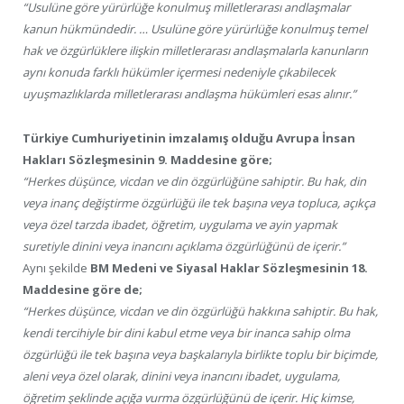
“Usulüne göre yürürlüğe konulmuş milletlerarası andlaşmalar
kanun hükmündedir. … Usulüne göre yürürlüğe konulmuş temel
hak ve özgürlüklere ilişkin milletlerarası andlaşmalarla kanunların
aynı konuda farklı hükümler içermesi nedeniyle çıkabilecek
uyuşmazlıklarda milletlerarası andlaşma hükümleri esas alınır.”
Türkiye Cumhuriyetinin imzalamış olduğu Avrupa İnsan
Hakları Sözleşmesinin 9. Maddesine göre;
“Herkes düşünce, vicdan ve din özgürlüğüne sahiptir. Bu hak, din
veya inanç değiştirme özgürlüğü ile tek başına veya topluca, açıkça
veya özel tarzda ibadet, öğretim, uygulama ve ayin yapmak
suretiyle dinini veya inancını açıklama özgürlüğünü de içerir.”
Aynı şekilde
BM Medeni ve Siyasal Haklar Sözleşmesinin 18.
Maddesine göre de;
“Herkes düşünce, vicdan ve din özgürlüğü hakkına sahiptir. Bu hak,
kendi tercihiyle bir dini kabul etme veya bir inanca sahip olma
özgürlüğü ile tek başına veya başkalarıyla birlikte toplu bir biçimde,
aleni veya özel olarak, dinini veya inancını ibadet, uygulama,
öğretim şeklinde açığa vurma özgürlüğünü de içerir. Hiç kimse,