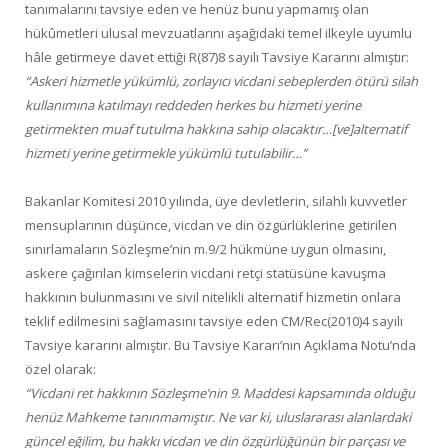
tanımalarını tavsiye eden ve henüz bunu yapmamış olan
hükûmetleri ulusal mevzuatlarını aşağıdaki temel ilkeyle uyumlu
hâle getirmeye davet ettiği R(87)8 sayılı Tavsiye Kararını almıştır:
“Askeri hizmetle yükümlü, zorlayıcı vicdani sebeplerden ötürü silah
kullanımına katılmayı reddeden herkes bu hizmeti yerine
getirmekten muaf tutulma hakkına sahip olacaktır…[ve]alternatif
hizmeti yerine getirmekle yükümlü tutulabilir…”
Bakanlar Komitesi 2010 yılında, üye devletlerin, silahlı kuvvetler
mensuplarının düşünce, vicdan ve din özgürlüklerine getirilen
sınırlamaların Sözleşme’nin m.9/2 hükmüne uygun olmasını,
askere çağırılan kimselerin vicdani retçi statüsüne kavuşma
hakkının bulunmasını ve sivil nitelikli alternatif hizmetin onlara
teklif edilmesini sağlamasını tavsiye eden CM/Rec(2010)4 sayılı
Tavsiye kararını almıştır. Bu Tavsiye Kararı’nın Açıklama Notu’nda
özel olarak:
“Vicdani ret hakkının Sözleşme’nin 9. Maddesi kapsamında olduğu
henüz Mahkeme tanınmamıştır. Ne var ki, uluslararası alanlardaki
güncel eğilim, bu hakkı vicdan ve din özgürlüğünün bir parçası ve