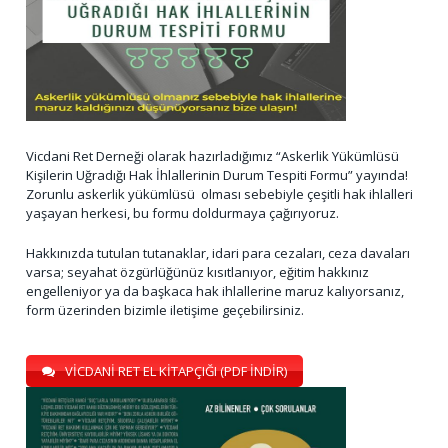
Vicdani Ret Derneği olarak hazırladığımız “Askerlik Yükümlüsü
Kişilerin Uğradığı Hak İhlallerinin Durum Tespiti Formu” yayında!
Zorunlu askerlik yükümlüsü olması sebebiyle çeşitli hak ihlalleri
yaşayan herkesi, bu formu doldurmaya çağırıyoruz.
Hakkınızda tutulan tutanaklar, idari para cezaları, ceza davaları
varsa; seyahat özgürlüğünüz kısıtlanıyor, eğitim hakkınız
engelleniyor ya da başkaca hak ihlallerine maruz kalıyorsanız,
form üzerinden bizimle iletişime geçebilirsiniz.
VİCDANİ RET EL KİTAPÇIĞI (PDF İNDİR)