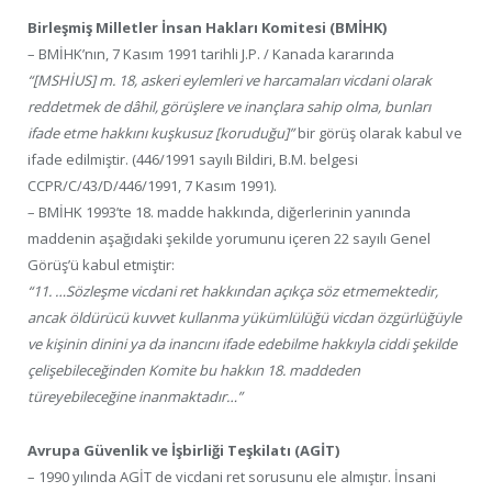
Birleşmiş Milletler İnsan Hakları Komitesi (BMİHK)
– BMİHK’nın, 7 Kasım 1991 tarihli J.P. / Kanada kararında
“[MSHİUS] m. 18, askeri eylemleri ve harcamaları vicdani olarak
reddetmek de dâhil, görüşlere ve inançlara sahip olma, bunları
ifade etme hakkını kuşkusuz [koruduğu]”
bir görüş olarak kabul ve
ifade edilmiştir. (446/1991 sayılı Bildiri, B.M. belgesi
CCPR/C/43/D/446/1991, 7 Kasım 1991).
– BMİHK 1993’te 18. madde hakkında, diğerlerinin yanında
maddenin aşağıdaki şekilde yorumunu içeren 22 sayılı Genel
Görüş’ü kabul etmiştir:
“11. …Sözleşme vicdani ret hakkından açıkça söz etmemektedir,
ancak öldürücü kuvvet kullanma yükümlülüğü vicdan özgürlüğüyle
ve kişinin dinini ya da inancını ifade edebilme hakkıyla ciddi şekilde
çelişebileceğinden Komite bu hakkın 18. maddeden
türeyebileceğine inanmaktadır…”
Avrupa Güvenlik ve İşbirliği Teşkilatı (AGİT)
– 1990 yılında AGİT de vicdani ret sorusunu ele almıştır. İnsani