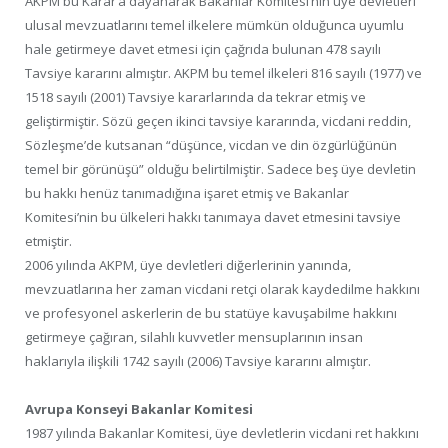
AKPM bu Karar’a dayanarak Bakanlar Komitesi’nin üye devletleri
ulusal mevzuatlarını temel ilkelere mümkün olduğunca uyumlu
hale getirmeye davet etmesi için çağrıda bulunan 478 sayılı
Tavsiye kararını almıştır. AKPM bu temel ilkeleri 816 sayılı (1977) ve
1518 sayılı (2001) Tavsiye kararlarında da tekrar etmiş ve
geliştirmiştir. Sözü geçen ikinci tavsiye kararında, vicdani reddin,
Sözleşme’de kutsanan “düşünce, vicdan ve din özgürlüğünün
temel bir görünüşü” olduğu belirtilmiştir. Sadece beş üye devletin
bu hakkı henüz tanımadığına işaret etmiş ve Bakanlar
Komitesi’nin bu ülkeleri hakkı tanımaya davet etmesini tavsiye
etmiştir.
2006 yılında AKPM, üye devletleri diğerlerinin yanında,
mevzuatlarına her zaman vicdani retçi olarak kaydedilme hakkını
ve profesyonel askerlerin de bu statüye kavuşabilme hakkını
getirmeye çağıran, silahlı kuvvetler mensuplarının insan
haklarıyla ilişkili 1742 sayılı (2006) Tavsiye kararını almıştır.
Avrupa Konseyi Bakanlar Komitesi
1987 yılında Bakanlar Komitesi, üye devletlerin vicdani ret hakkını