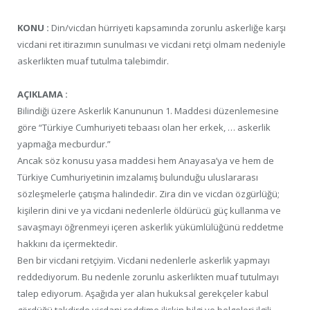
KONU :
Din/vicdan hürriyeti kapsamında zorunlu askerliğe karşı
vicdani ret itirazımın sunulması ve vicdani retçi olmam nedeniyle
askerlikten muaf tutulma talebimdir.
AÇIKLAMA :
Bilindiği üzere Askerlik Kanununun 1. Maddesi düzenlemesine
göre “Türkiye Cumhuriyeti tebaası olan her erkek, … askerlik
yapmağa mecburdur.”
Ancak söz konusu yasa maddesi hem Anayasa’ya ve hem de
Türkiye Cumhuriyetinin imzalamış bulunduğu uluslararası
sözleşmelerle çatışma halindedir. Zira din ve vicdan özgürlüğü;
kişilerin dini ve ya vicdani nedenlerle öldürücü güç kullanma ve
savaşmayı öğrenmeyi içeren askerlik yükümlülüğünü reddetme
hakkını da içermektedir.
Ben bir vicdani retçiyim. Vicdani nedenlerle askerlik yapmayı
reddediyorum. Bu nedenle zorunlu askerlikten muaf tutulmayı
talep ediyorum. Aşağıda yer alan hukuksal gerekçeler kabul