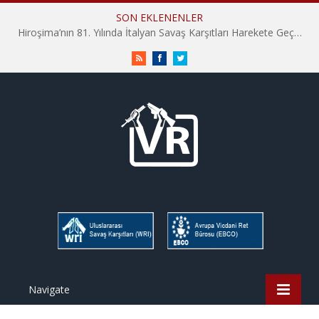
SON EKLENENLER
Hiroşima’nın 81. Yılında İtalyan Savaş Karşıtları Harekete Geçti: “Hatırlamak yeterli değil”
RSS
Facebook
Twitter
Navigate