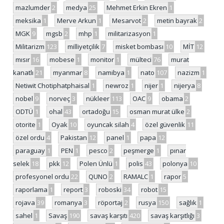
mazlumder
2
medya
25
Mehmet Erkin Ekren
1
meksika
1
Merve Arkun
1
Mesarvot
2
metin bayrak
2
MGK
9
mgsb
2
mhp
1
militarizasyon
1
Militarizm
123
milliyetçilik
7
misket bombası
10
MİT
12
mısır
16
mobese
1
monitor
1
mülteci
76
murat
kanatlı
21
myanmar
8
namibya
1
nato
107
nazizm
1
Netiwit Chotiphatphaisal
1
newroz
1
nijer
1
nijerya
8
nobel
9
norveç
3
nükleer
113
OAC
9
obama
2
ODTÜ
1
ohal
43
ortadoğu
15
osman murat ülke
2
otorite
1
Oyak
10
oyuncak silah
4
özel güvenlik
11
özel ordu
4
Pakistan
12
panel
1
papa
12
paraguay
1
PEN
1
pesco
2
peşmerge
1
pınar
selek
18
pkk
12
Polen Ünlü
1
polis
43
polonya
10
profesyonel ordu
22
QUNO
2
RAMALC
1
rapor
5
raporlama
1
report
3
roboski
34
robot
15
rojava
39
romanya
3
röportaj
2
rusya
150
sağlık
1
sahel
1
Savaş
190
savaş karşıtı
420
savaş karşıtlığı
3