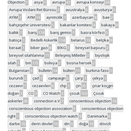
Objection
1
asya
1
avrupa
41
avrupa konseyi
26
Avrupa Vicdani Ret Bürosu
2
avustralya
5
avusturya
2
AYİM
1
AYM
14
ayrımcılık
1
azerbaycan
8
bae
2
bahçeşehir üniversitesi
1
bakanlar komitesi
4
bakaya
8
baltık
7
barış
174
barış gemisi
1
basra körfezi
5
batoça
1
Bedelli Askerlik
114
belarus
13
belçika
6
beraat
1
biber gazı
8
BİKG
1
bireysel başvuru
2
bireysel silahlanma
71
Birleşmiş Milletler
2
biyolojik
silah
1
bm
172
bolivya
2
bosna hersek
2
Bulgaristan
3
bulletin
14
bülten
11
burkina faso
1
burundi
2
çad
1
campaign
5
çarşı
1
çekya
1
cezaevi
1
cezaevleri
6
chp
1
çin
35
çınar koçgiri
doğan
3
CO
1
CO Watch
2
çocuk
150
Çocuk
askerler
45
connection e.V
7
conscientious objection
16
conscientious objection association
5
conscientious objection
right
1
conscientious objection watch
9
Danimarka
6
darbe
76
derin devlet
10
din
3
doğa
10
dövizli