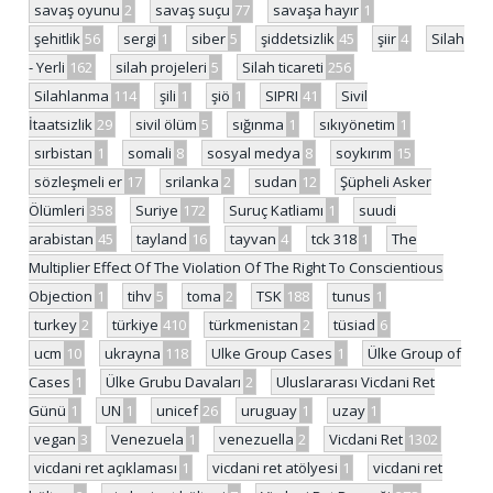
savaş oyunu
2
savaş suçu
77
savaşa hayır
1
şehitlik
56
sergi
1
siber
5
şiddetsizlik
45
şiir
4
Silah
- Yerli
162
silah projeleri
5
Silah ticareti
256
Silahlanma
114
şili
1
şiö
1
SIPRI
41
Sivil
İtaatsizlik
29
sivil ölüm
5
sığınma
1
sıkıyönetim
1
sırbistan
1
somali
8
sosyal medya
8
soykırım
15
sözleşmeli er
17
srilanka
2
sudan
12
Şüpheli Asker
Ölümleri
358
Suriye
172
Suruç Katliamı
1
suudi
arabistan
45
tayland
16
tayvan
4
tck 318
1
The
Multiplier Effect Of The Violation Of The Right To Conscientious
Objection
1
tihv
5
toma
2
TSK
188
tunus
1
turkey
2
türkiye
410
türkmenistan
2
tüsiad
6
ucm
10
ukrayna
118
Ulke Group Cases
1
Ülke Group of
Cases
1
Ülke Grubu Davaları
2
Uluslararası Vicdani Ret
Günü
1
UN
1
unicef
26
uruguay
1
uzay
1
vegan
3
Venezuela
1
venezuella
2
Vicdani Ret
1302
vicdani ret açıklaması
1
vicdani ret atölyesi
1
vicdani ret