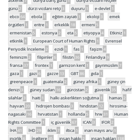
askerlik
7
dünya barış günü
1
dünya vicdani retçiler
günü
2
dürzi vicdani retçi
3
duyuru
1
e-devlet
1
ebco
64
ebola
1
eğitim zayiatı
1
ekoloji
3
emek
örgütleri
1
eritre
1
erkeklik
18
ermeni
5
ermenistan
5
estonya
2
eta
5
etiyopya
4
Etkiniz
1
etkinlik
1
European Court of Human Rights
1
Evrensel
Periyodik İnceleme
2
ezidi
1
fas
1
faşizm
4
feminizm
2
filipinler
6
filistin
36
Finlandiya
9
fransa
37
frontex
1
garnizon kent
1
gayrimüslim
7
gaza
1
gazi
6
gazze
13
GBT
86
gıda
1
greenpeace
1
guatemala
2
güney afrika
1
güney çin
denizi
3
güney sudan
16
gürcistan
2
güvenlik
35
hafif
silahlar
3
haiti
1
halkı askerlikten soğutma
1
hamas
2
hayvan
20
hidrojen bombası
3
hindistan
12
hirosima-
nagasaki
16
hırvatistan
1
hollanda
5
hrw
31
Human
Rights Committee
1
iç güvenlik
67
ICAN
3
IFOR
2
İHA
41
İHD
29
iklim
7
iltica
1
inan mayıs aru
1
incirlik
6
İngiltere
45
insan hakkı
2
insan hakları
138