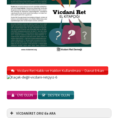
Vicdani Ret Hakkı ve Hakkın Kullanılması – Davut Erkan
ÜYE OLUN
DESTEK OLUN
VİCDANİRET.ORG'da ARA