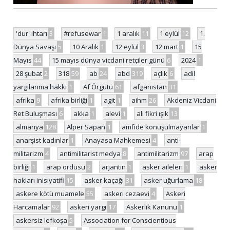
'dur' ihtarı
3
#refusewar
1
1 aralık
11
1 eylül
12
1.
Dünya Savaşı
5
10 Aralık
1
12 eylül
3
12 mart
1
15
Mayıs
44
15 mayıs dünya vicdani retçiler günü
6
2024
1
28 şubat
2
318
59
ab
24
abd
319
açlık
6
adil
yargılanma hakkı
1
Af Örgütü
61
afganistan
31
afrika
9
afrika birliği
1
agit
1
aihm
26
Akdeniz Vicdani
Ret Buluşması
6
akka
1
alevi
1
ali fikri ışık
13
almanya
128
Alper Sapan
1
amfide konuşulmayanlar
1
anarşist kadınlar
1
Anayasa Mahkemesi
4
anti-
militarizm
4
antimilitarist medya
8
antimilitarizm
97
arap
birliği
1
arap ordusu
2
arjantin
1
asker aileleri
1
asker
hakları inisiyatifi
15
asker kaçağı
31
asker uğurlama
18
askere kötü muamele
55
askeri cezaevi
4
Askeri
Harcamalar
92
askeri yargı
17
Askerlik Kanunu
1
askersiz lefkoşa
5
Association for Conscientious