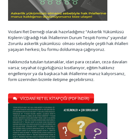
Vicdani Ret Derneği olarak hazırladığımız “Askerlik Yükümlüsü
Kişilerin Uğradığı Hak İhlallerinin Durum Tespiti Formu” yayında!
Zorunlu askerlik yükümlüsü olması sebebiyle çeşitli hak ihlalleri
yaşayan herkesi, bu formu doldurmaya çağırıyoruz.
Hakkınızda tutulan tutanaklar, idari para cezaları, ceza davaları
varsa; seyahat özgürlüğünüz kısıtlanıyor, eğitim hakkınız
engelleniyor ya da başkaca hak ihlallerine maruz kalıyorsanız,
form üzerinden bizimle iletişime geçebilirsiniz.
VİCDANİ RET EL KİTAPÇIĞI (PDF İNDİR)