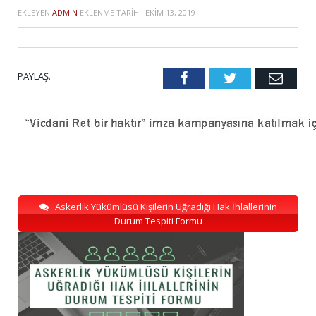
EKLEYEN
ADMIN
EKLENME TARIHI:
EKIM 13, 2019
PAYLAŞ.
Facebook
Twitter
Emai
Askerlik Yükümlüsü Kişilerin Uğradığı Hak İhlallerinin
Durum Tespiti Formu