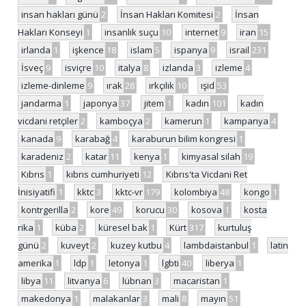
insan hakları günü
2
İnsan Hakları Komitesi
2
İnsan
Hakları Konseyi
1
insanlık suçu
10
internet
9
iran
15
irlanda
1
işkence
18
islam
5
ispanya
9
israil
231
İsveç
9
isviçre
10
italya
8
izlanda
3
izleme
4
izleme-dinleme
9
ırak
28
ırkçılık
10
ışid
53
jandarma
1
japonya
37
jitem
1
kadın
101
kadın
vicdani retçiler
2
kamboçya
2
kamerun
1
kampanya
4
kanada
9
karabağ
4
karaburun bilim kongresi
1
karadeniz
2
katar
11
kenya
1
kimyasal silah
19
Kıbrıs
1
kıbrıs cumhuriyeti
12
Kıbrıs'ta Vicdani Ret
İnisiyatifi
1
kktc
3
kktc-vr
179
kolombiya
48
kongo
1
kontrgerilla
2
kore
49
korucu
30
kosova
1
kosta
rika
1
küba
2
küresel bak
1
Kürt
317
kurtuluş
günü
2
kuveyt
2
kuzey kutbu
4
lambdaistanbul
1
latin
amerika
1
ldp
1
letonya
1
lgbti
40
liberya
1
libya
11
litvanya
6
lübnan
3
macaristan
1
makedonya
1
malakanlar
3
mali
8
mayın
51