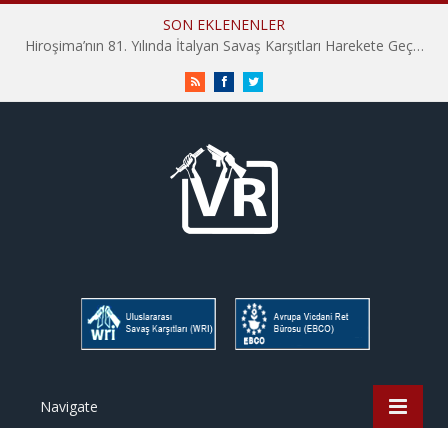
SON EKLENENLER
Hiroşima’nın 81. Yılında İtalyan Savaş Karşıtları Harekete Geçti: “Hatırlamak yeterli değil”
RSS
Facebook
Twitter
Navigate