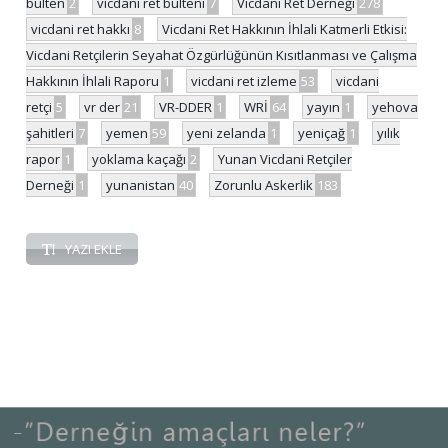
bülten
2
vicdani ret bülteni
7
Vicdani Ret Derneği
278
vicdani ret hakkı
8
Vicdani Ret Hakkının İhlali Katmerli Etkisi:
Vicdani Retçilerin Seyahat Özgürlüğünün Kısıtlanması ve Çalışma
Hakkının İhlali Raporu
1
vicdani ret izleme
53
vicdani
retçi
5
vr der
21
VR-DDER
1
WRİ
64
yayın
1
yehova
şahitleri
7
yemen
59
yeni zelanda
1
yeniçağ
1
yılık
rapor
1
yoklama kaçağı
2
Yunan Vicdani Retçiler
Derneği
1
yunanistan
40
Zorunlu Askerlik
183
YAZI EKLE