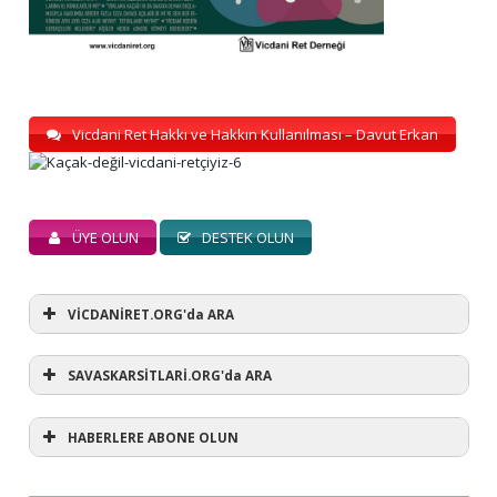
Vicdani Ret Hakkı ve Hakkın Kullanılması – Davut Erkan
ÜYE OLUN
DESTEK OLUN
VİCDANİRET.ORG'da ARA
SAVASKARSİTLARİ.ORG'da ARA
HABERLERE ABONE OLUN