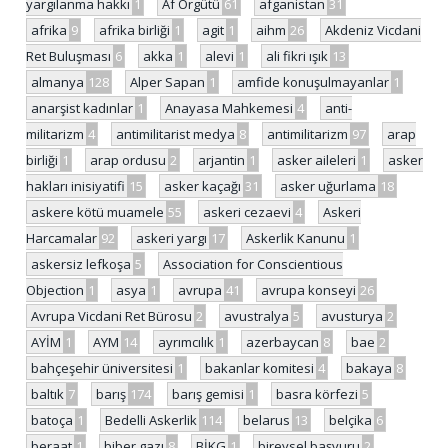
yargılanma hakkı
1
Af Örgütü
61
afganistan
31
afrika
9
afrika birliği
1
agit
1
aihm
26
Akdeniz Vicdani
Ret Buluşması
6
akka
1
alevi
1
ali fikri ışık
13
almanya
128
Alper Sapan
1
amfide konuşulmayanlar
1
anarşist kadınlar
1
Anayasa Mahkemesi
4
anti-
militarizm
4
antimilitarist medya
8
antimilitarizm
97
arap
birliği
1
arap ordusu
2
arjantin
1
asker aileleri
1
asker
hakları inisiyatifi
15
asker kaçağı
31
asker uğurlama
18
askere kötü muamele
55
askeri cezaevi
4
Askeri
Harcamalar
92
askeri yargı
17
Askerlik Kanunu
1
askersiz lefkoşa
5
Association for Conscientious
Objection
1
asya
1
avrupa
41
avrupa konseyi
26
Avrupa Vicdani Ret Bürosu
2
avustralya
5
avusturya
2
AYİM
1
AYM
14
ayrımcılık
1
azerbaycan
8
bae
2
bahçeşehir üniversitesi
1
bakanlar komitesi
4
bakaya
8
baltık
7
barış
174
barış gemisi
1
basra körfezi
5
batoça
1
Bedelli Askerlik
114
belarus
13
belçika
6
beraat
1
biber gazı
8
BİKG
1
bireysel başvuru
2