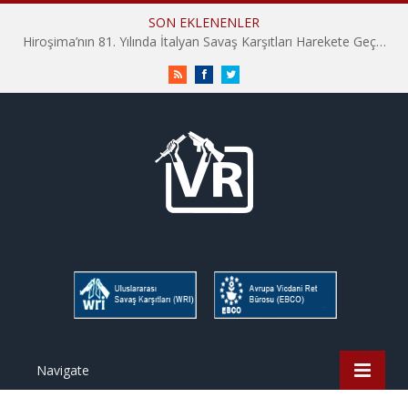
SON EKLENENLER
Hiroşima’nın 81. Yılında İtalyan Savaş Karşıtları Harekete Geçti: “Hatırlamak yeterli değil”
RSS
Facebook
Twitter
Navigate