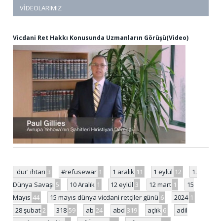
VIDEOLARIMIZ
Vicdani Ret Hakkı Konusunda Uzmanların Görüşü(Video)
'dur' ihtarı
3
#refusewar
1
1 aralık
11
1 eylül
12
1.
Dünya Savaşı
5
10 Aralık
1
12 eylül
3
12 mart
1
15
Mayıs
44
15 mayıs dünya vicdani retçiler günü
6
2024
1
28 şubat
2
318
59
ab
24
abd
319
açlık
6
adil