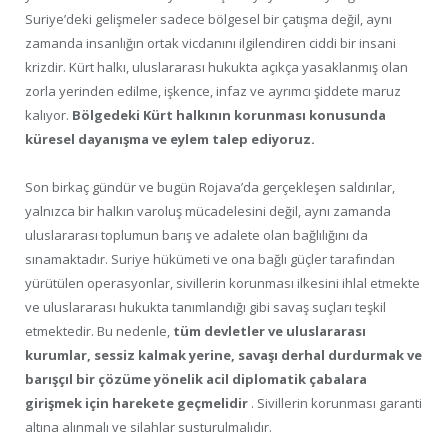
Suriye’deki gelişmeler sadece bölgesel bir çatışma değil, aynı
zamanda insanlığın ortak vicdanını ilgilendiren ciddi bir insani
krizdir. Kürt halkı, uluslararası hukukta açıkça yasaklanmış olan
zorla yerinden edilme, işkence, infaz ve ayrımcı şiddete maruz
kalıyor.
Bölgedeki Kürt halkının korunması konusunda
küresel dayanışma ve eylem talep ediyoruz.
Son birkaç gündür ve bugün Rojava’da gerçekleşen saldırılar,
yalnızca bir halkın varoluş mücadelesini değil, aynı zamanda
uluslararası toplumun barış ve adalete olan bağlılığını da
sınamaktadır. Suriye hükümeti ve ona bağlı güçler tarafından
yürütülen operasyonlar, sivillerin korunması ilkesini ihlal etmekte
ve uluslararası hukukta tanımlandığı gibi savaş suçları teşkil
etmektedir. Bu nedenle,
tüm devletler ve uluslararası
kurumlar, sessiz kalmak yerine, savaşı derhal durdurmak ve
barışçıl bir çözüme yönelik acil diplomatik çabalara
girişmek için harekete geçmelidir
. Sivillerin korunması garanti
altına alınmalı ve silahlar susturulmalıdır.