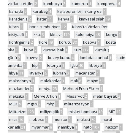
vicdani retçiler
2
kamboçya
2
kamerun
1
kampanya
4
kanada
9
karabağ
4
karaburun bilim kongresi
1
karadeniz
2
katar
11
kenya
1
kimyasal silah
19
Kıbrıs
1
kıbrıs cumhuriyeti
12
Kıbrıs'ta Vicdani Ret
İnisiyatifi
1
kktc
3
kktc-vr
179
kolombiya
48
kongo
1
kontrgerilla
2
kore
49
korucu
30
kosova
1
kosta
rika
1
küba
2
küresel bak
1
Kürt
317
kurtuluş
günü
2
kuveyt
2
kuzey kutbu
4
lambdaistanbul
1
latin
amerika
1
ldp
1
letonya
1
lgbti
40
liberya
1
libya
11
litvanya
6
lübnan
3
macaristan
1
makedonya
1
malakanlar
3
mali
8
mayın
51
mazlumder
2
medya
25
Mehmet Erkin Ekren
1
meksika
1
Merve Arkun
1
Mesarvot
2
metin bayrak
2
MGK
9
mgsb
2
mhp
1
militarizasyon
1
Militarizm
123
milliyetçilik
7
misket bombası
10
MİT
12
mısır
16
mobese
1
monitor
1
mülteci
76
murat
kanatlı
21
myanmar
8
namibya
1
nato
107
nazizm
1