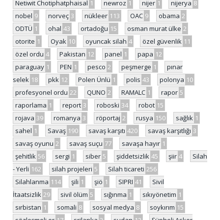
Netiwit Chotiphatphaisal
1
newroz
1
nijer
1
nijerya
8
nobel
9
norveç
3
nükleer
113
OAC
9
obama
2
ODTÜ
1
ohal
43
ortadoğu
15
osman murat ülke
2
otorite
1
Oyak
10
oyuncak silah
4
özel güvenlik
11
özel ordu
4
Pakistan
12
panel
1
papa
12
paraguay
1
PEN
1
pesco
2
peşmerge
1
pınar
selek
18
pkk
12
Polen Ünlü
1
polis
43
polonya
10
profesyonel ordu
22
QUNO
2
RAMALC
1
rapor
5
raporlama
1
report
3
roboski
34
robot
15
rojava
39
romanya
3
röportaj
2
rusya
150
sağlık
1
sahel
1
Savaş
190
savaş karşıtı
420
savaş karşıtlığı
3
savaş oyunu
2
savaş suçu
77
savaşa hayır
1
şehitlik
56
sergi
1
siber
5
şiddetsizlik
45
şiir
4
Silah
- Yerli
162
silah projeleri
5
Silah ticareti
256
Silahlanma
114
şili
1
şiö
1
SIPRI
41
Sivil
İtaatsizlik
29
sivil ölüm
5
sığınma
1
sıkıyönetim
1
sırbistan
1
somali
8
sosyal medya
8
soykırım
15
sözleşmeli er
17
srilanka
2
sudan
12
Şüpheli Asker