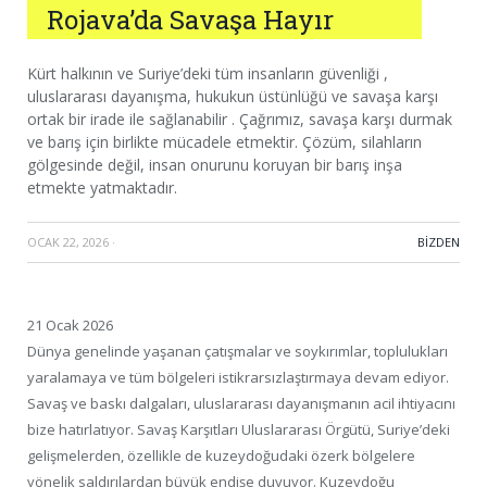
Rojava’da Savaşa Hayır
Kürt halkının ve Suriye’deki tüm insanların güvenliği ,
uluslararası dayanışma, hukukun üstünlüğü ve savaşa karşı
ortak bir irade ile sağlanabilir . Çağrımız, savaşa karşı durmak
ve barış için birlikte mücadele etmektir. Çözüm, silahların
gölgesinde değil, insan onurunu koruyan bir barış inşa
etmekte yatmaktadır.
OCAK 22, 2026
·
BIZDEN
21 Ocak 2026
Dünya genelinde yaşanan çatışmalar ve soykırımlar, toplulukları
yaralamaya ve tüm bölgeleri istikrarsızlaştırmaya devam ediyor.
Savaş ve baskı dalgaları, uluslararası dayanışmanın acil ihtiyacını
bize hatırlatıyor. Savaş Karşıtları Uluslararası Örgütü, Suriye’deki
gelişmelerden, özellikle de kuzeydoğudaki özerk bölgelere
yönelik saldırılardan büyük endişe duyuyor. Kuzeydoğu