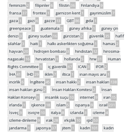
feminizm
2
filipinler
6
filistin
36
Finlandiya
9
fransa
37
frontex
1
garnizon kent
1
gayrimüslim
7
gaza
1
gazi
6
gazze
13
GBT
86
gıda
1
greenpeace
1
guatemala
2
güney afrika
1
güney çin
denizi
3
güney sudan
16
gürcistan
2
güvenlik
35
hafif
silahlar
3
haiti
1
halkı askerlikten soğutma
1
hamas
2
hayvan
20
hidrojen bombası
3
hindistan
12
hirosima-
nagasaki
16
hırvatistan
1
hollanda
5
hrw
31
Human
Rights Committee
1
iç güvenlik
67
ICAN
3
IFOR
2
İHA
41
İHD
29
iklim
7
iltica
1
inan mayıs aru
1
incirlik
6
İngiltere
45
insan hakkı
2
insan hakları
138
insan hakları günü
2
İnsan Hakları Komitesi
2
İnsan
Hakları Konseyi
1
insanlık suçu
10
internet
9
iran
15
irlanda
1
işkence
18
islam
5
ispanya
9
israil
231
İsveç
9
isviçre
10
italya
8
izlanda
3
izleme
4
izleme-dinleme
9
ırak
28
ırkçılık
10
ışid
53
jandarma
1
japonya
37
jitem
1
kadın
101
kadın