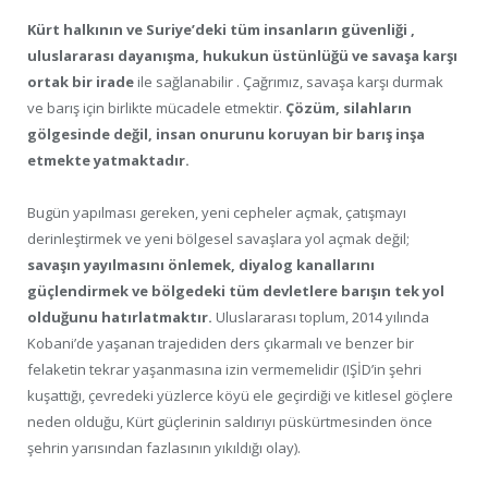
Kürt halkının ve Suriye’deki tüm insanların güvenliği ,
uluslararası dayanışma, hukukun üstünlüğü ve savaşa karşı
ortak bir irade
ile sağlanabilir . Çağrımız, savaşa karşı durmak
ve barış için birlikte mücadele etmektir.
Çözüm, silahların
gölgesinde değil, insan onurunu koruyan bir barış inşa
etmekte yatmaktadır.
Bugün yapılması gereken, yeni cepheler açmak, çatışmayı
derinleştirmek ve yeni bölgesel savaşlara yol açmak değil;
savaşın yayılmasını önlemek, diyalog kanallarını
güçlendirmek ve bölgedeki tüm devletlere barışın tek yol
olduğunu hatırlatmaktır.
Uluslararası toplum, 2014 yılında
Kobani’de yaşanan trajediden ders çıkarmalı ve benzer bir
felaketin tekrar yaşanmasına izin vermemelidir (IŞİD’in şehri
kuşattığı, çevredeki yüzlerce köyü ele geçirdiği ve kitlesel göçlere
neden olduğu, Kürt güçlerinin saldırıyı püskürtmesinden önce
şehrin yarısından fazlasının yıkıldığı olay).