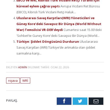
EBCO ve WRI, Kıbrıslı Türk Vicdani Retçi Tufanlı için
küresel eylem çağrısı yaptı
Avrupa Vicdani Ret Bürosu
(EBCO), Kıbrıslı Türk Vicdani Retçi Haluk...
Uluslararası Savaş Karşıtları(WRI) Yöneticileri ve
Güney Kore’deki Savaşsız Bir Dünya (World Without
War) Temsilcisi VR-DER’deydi
Cumartesi saat 15.00'deki
'Sohbet'te Guney Kore'deki Savaşsız Bir Dünya (World...
Türkiye: Şiddet Döngüsünü Durdurun
Uluslararası
Savaş Karşıtları (WRI) Türkiye’de artmakta olan şiddet
sarmalına karşı...
EKLEYEN
ADMIN
EKLENME TARIHI:
OCAK 22, 2026
rojava
WRİ
PAYLAŞ.
Facebook
Twitter
Emai