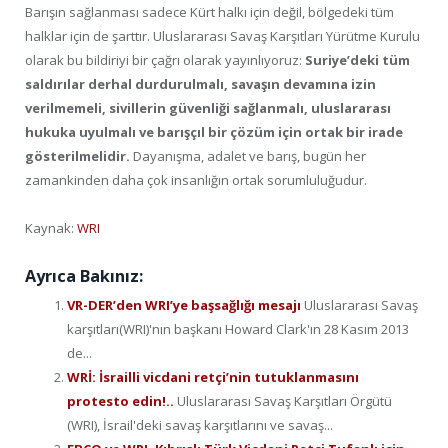
Barışın sağlanması sadece Kürt halkı için değil, bölgedeki tüm
halklar için de şarttır. Uluslararası Savaş Karşıtları Yürütme Kurulu
olarak bu bildiriyi bir çağrı olarak yayınlıyoruz:
Suriye’deki tüm
saldırılar derhal durdurulmalı, savaşın devamına izin
verilmemeli, sivillerin güvenliği sağlanmalı, uluslararası
hukuka uyulmalı ve barışçıl bir çözüm için ortak bir irade
gösterilmelidir.
Dayanışma, adalet ve barış, bugün her
zamankinden daha çok insanlığın ortak sorumluluğudur.
Kaynak:
WRI
Ayrıca Bakınız:
VR-DER’den WRI’ye başsağlığı mesajı
Uluslararası Savaş
karşıtları(WRI)'nın başkanı Howard Clark'ın 28 Kasım 2013
de...
WRİ: İsrailli vicdani retçi’nin tutuklanmasını
protesto edin!..
Uluslararası Savaş Karşıtları Örgütü
(WRI), İsrail'deki savaş karşıtlarını ve savaş...