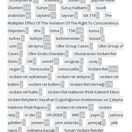
Ölümleri
358
Suriye
172
Suruç Katliamı
1
suudi
arabistan
45
tayland
16
tayvan
4
tck 318
1
The
Multiplier Effect Of The Violation Of The Right To Conscientious
Objection
1
tihv
5
toma
2
TSK
188
tunus
1
turkey
2
türkiye
410
türkmenistan
2
tüsiad
6
ucm
10
ukrayna
118
Ulke Group Cases
1
Ülke Group of
Cases
1
Ülke Grubu Davaları
2
Uluslararası Vicdani Ret
Günü
1
UN
1
unicef
26
uruguay
1
uzay
1
vegan
3
Venezuela
1
venezuella
2
Vicdani Ret
1302
vicdani ret açıklaması
1
vicdani ret atölyesi
1
vicdani ret
bülten
2
vicdani ret bülteni
7
Vicdani Ret Derneği
278
vicdani ret hakkı
8
Vicdani Ret Hakkının İhlali Katmerli Etkisi:
Vicdani Retçilerin Seyahat Özgürlüğünün Kısıtlanması ve Çalışma
Hakkının İhlali Raporu
1
vicdani ret izleme
53
vicdani
retçi
5
vr der
21
VR-DDER
1
WRİ
64
yayın
1
yehova
şahitleri
7
yemen
59
yeni zelanda
1
yeniçağ
1
yılık
rapor
1
yoklama kaçağı
2
Yunan Vicdani Retçiler