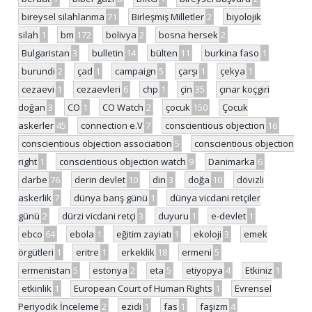
bireysel silahlanma
71
Birleşmiş Milletler
2
biyolojik
silah
1
bm
172
bolivya
2
bosna hersek
2
Bulgaristan
3
bulletin
14
bülten
11
burkina faso
1
burundi
2
çad
1
campaign
5
çarşı
1
çekya
1
cezaevi
1
cezaevleri
6
chp
1
çin
35
çınar koçgiri
doğan
3
CO
1
CO Watch
2
çocuk
150
Çocuk
askerler
45
connection e.V
7
conscientious objection
16
conscientious objection association
5
conscientious objection
right
1
conscientious objection watch
9
Danimarka
6
darbe
76
derin devlet
10
din
3
doğa
10
dövizli
askerlik
7
dünya barış günü
1
dünya vicdani retçiler
günü
2
dürzi vicdani retçi
3
duyuru
1
e-devlet
1
ebco
64
ebola
1
eğitim zayiatı
1
ekoloji
3
emek
örgütleri
1
eritre
1
erkeklik
18
ermeni
5
ermenistan
5
estonya
2
eta
5
etiyopya
4
Etkiniz
1
etkinlik
1
European Court of Human Rights
1
Evrensel
Periyodik İnceleme
2
ezidi
1
fas
1
faşizm
4