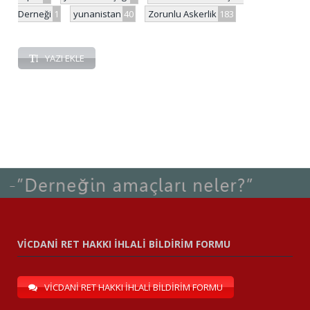
Derneği
1
yunanistan
40
Zorunlu Askerlik
183
YAZI EKLE
VİCDANİ RET HAKKI İHLALİ BİLDİRİM FORMU
VİCDANİ RET HAKKI İHLALİ BİLDİRİM FORMU