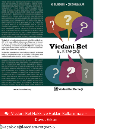
Vicdani Ret Hakkı ve Hakkın Kullanılması –
Davut Erkan