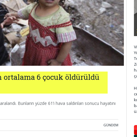
V
Y
T
Z
h
 ortalama 6 çocuk öldürüldü
ç
H
c
k
aralandı. Bunların yüzde 61’i hava saldırıları sonucu hayatını
b
ü
GÜNDEM