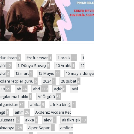
'dur' ihtarı
3
#refusewar
1
1 aralık
11
1
ylül
12
1. Dünya Savaşı
5
10 Aralık
1
12
ylül
3
12 mart
1
15 Mayıs
44
15 mayıs dünya
icdani retçiler günü
6
2024
1
28 şubat
2
318
59
ab
24
abd
319
açlık
6
adil
argılanma hakkı
1
Af Örgütü
61
afganistan
31
afrika
9
afrika birliği
1
agit
1
aihm
26
Akdeniz Vicdani Ret
uluşması
6
akka
1
alevi
1
ali fikri ışık
13
almanya
128
Alper Sapan
1
amfide