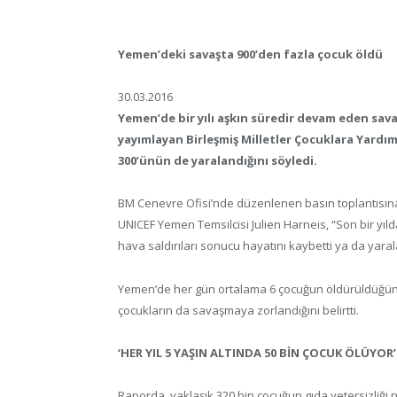
Yemen’deki savaşta 900’den fazla çocuk öldü
30.03.2016
Yemen’de bir yılı aşkın süredir devam eden sava
yayımlayan Birleşmiş Milletler Çocuklara Yardı
300’ünün de yaralandığını söyledi.
BM Cenevre Ofisi’nde düzenlenen basın toplantısına 
UNICEF Yemen Temsilcisi Julien Harneis, “Son bir yıld
hava saldırıları sonucu hayatını kaybetti ya da yaral
Yemen’de her gün ortalama 6 çocuğun öldürüldüğünü
çocukların da savaşmaya zorlandığını belirtti.
‘HER YIL 5 YAŞIN ALTINDA 50 BİN ÇOCUK ÖLÜYOR’
Raporda, yaklaşık 320 bin çocuğun gıda yetersizliği n