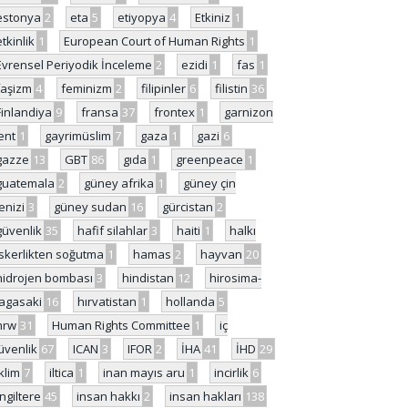
estonya
2
eta
5
etiyopya
4
Etkiniz
1
etkinlik
1
European Court of Human Rights
1
Evrensel Periyodik İnceleme
2
ezidi
1
fas
1
faşizm
4
feminizm
2
filipinler
6
filistin
36
Finlandiya
9
fransa
37
frontex
1
garnizon
ent
1
gayrimüslim
7
gaza
1
gazi
6
gazze
13
GBT
86
gıda
1
greenpeace
1
guatemala
2
güney afrika
1
güney çin
enizi
3
güney sudan
16
gürcistan
2
güvenlik
35
hafif silahlar
3
haiti
1
halkı
skerlikten soğutma
1
hamas
2
hayvan
20
hidrojen bombası
3
hindistan
12
hirosima-
agasaki
16
hırvatistan
1
hollanda
5
hrw
31
Human Rights Committee
1
iç
üvenlik
67
ICAN
3
IFOR
2
İHA
41
İHD
29
iklim
7
iltica
1
inan mayıs aru
1
incirlik
6
İngiltere
45
insan hakkı
2
insan hakları
138