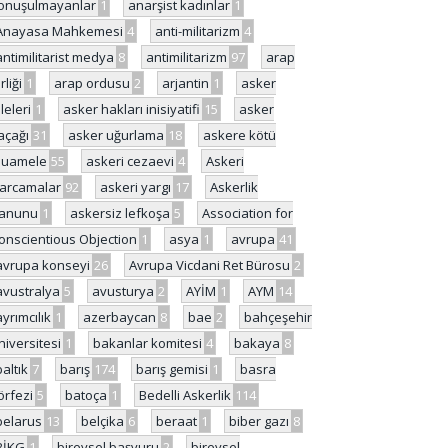
onuşulmayanlar
1
anarşist kadınlar
1
Anayasa Mahkemesi
4
anti-militarizm
4
antimilitarist medya
8
antimilitarizm
97
arap
rliği
1
arap ordusu
2
arjantin
1
asker
ileleri
1
asker hakları inisiyatifi
15
asker
açağı
31
asker uğurlama
18
askere kötü
uamele
55
askeri cezaevi
4
Askeri
arcamalar
92
askeri yargı
17
Askerlik
anunu
1
askersiz lefkoşa
5
Association for
onscientious Objection
1
asya
1
avrupa
41
avrupa konseyi
26
Avrupa Vicdani Ret Bürosu
2
avustralya
5
avusturya
2
AYİM
1
AYM
14
ayrımcılık
1
azerbaycan
8
bae
2
bahçeşehir
niversitesi
1
bakanlar komitesi
4
bakaya
8
baltık
7
barış
174
barış gemisi
1
basra
örfezi
5
batoça
1
Bedelli Askerlik
114
belarus
13
belçika
6
beraat
1
biber gazı
8
BİKG
1
bireysel başvuru
2
bireysel