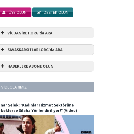
ÜYE OLUN
DESTEK OLUN
VİCDANİRET.ORG'da ARA
SAVASKARSİTLARİ.ORG'da ARA
HABERLERE ABONE OLUN
VIDEOLARIMIZ
ınar Selek: “Kadınlar Hizmet Sektörüne
rkeklerse Silaha Yönlendiriliyor!” (Video)