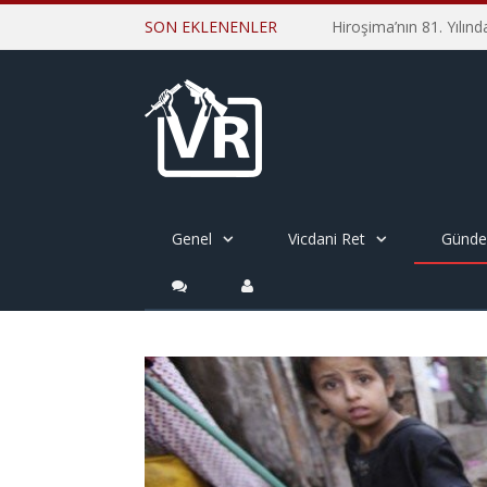
SON EKLENENLER
Genel
Vicdani Ret
Günd