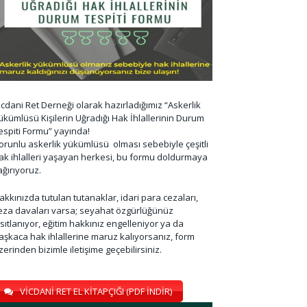
icdani Ret Derneği olarak hazırladığımız “Askerlik
ükümlüsü Kişilerin Uğradığı Hak İhlallerinin Durum
espiti Formu” yayında!
orunlu askerlik yükümlüsü olması sebebiyle çeşitli
ak ihlalleri yaşayan herkesi, bu formu doldurmaya
ağırıyoruz.
akkınızda tutulan tutanaklar, idari para cezaları,
eza davaları varsa; seyahat özgürlüğünüz
ısıtlanıyor, eğitim hakkınız engelleniyor ya da
aşkaca hak ihlallerine maruz kalıyorsanız, form
zerinden bizimle iletişime geçebilirsiniz.
VİCDANİ RET EL KİTAPÇIĞI (PDF İNDİR)