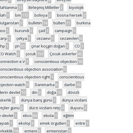
ilahlanma
71
Birleşmiş Milletler
2
biyolojik
ilah
1
bm
172
bolivya
2
bosna hersek
2
Bulgaristan
3
bulletin
14
bülten
11
burkina
aso
1
burundi
2
çad
1
campaign
5
çarşı
1
çekya
1
cezaevi
1
cezaevleri
6
chp
1
çin
35
çınar koçgiri doğan
3
CO
1
CO Watch
2
çocuk
150
Çocuk askerler
45
connection e.V
7
conscientious objection
16
conscientious objection association
5
conscientious objection right
1
conscientious
bjection watch
9
Danimarka
6
darbe
76
derin devlet
10
din
3
doğa
10
dövizli
skerlik
7
dünya barış günü
1
dünya vicdani
etçiler günü
2
dürzi vicdani retçi
3
duyuru
1
e-devlet
1
ebco
64
ebola
1
eğitim
ayiatı
1
ekoloji
3
emek örgütleri
1
eritre
1
erkeklik
18
ermeni
5
ermenistan
5