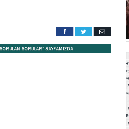
Facebook
Twitter
Email
e
e
v
y
B