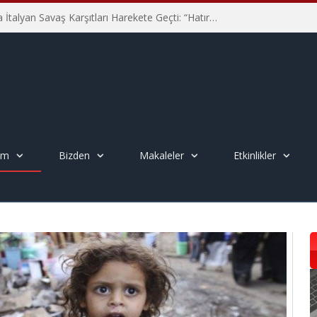
Hiroşima’nın 81. Yılında İtalyan Savaş Karşıtları Harekete Geçti: “Hatırlamak yeterli değil”
em
Bizden
Makaleler
Etkinlikler