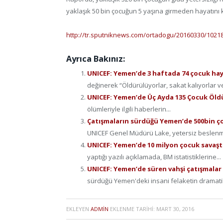
yaklaşık 50 bin çocuğun 5 yaşına girmeden hayatını k
http://tr.sputniknews.com/ortadogu/20160330/1021
Ayrıca Bakınız:
UNICEF: Yemen’de 3 haftada 74 çocuk hay
değinerek “Öldürülüyorlar, sakat kalıyorlar ve
UNICEF: Yemen’de Üç Ayda 135 Çocuk Öl
ölümleriyle ilgili haberlerin...
Çatışmaların sürdüğü Yemen’de 500bin ço
UNICEF Genel Müdürü Lake, yetersiz beslenme
UNICEF: Yemen’de 10 milyon çocuk savaş
yaptığı yazılı açıklamada, BM istatistiklerine...
UNICEF: Yemen’de süren vahşi çatışmalar 
sürdüğü Yemen'deki insani felaketin dramatik
EKLEYEN
ADMIN
EKLENME TARIHI:
MART 30, 2016