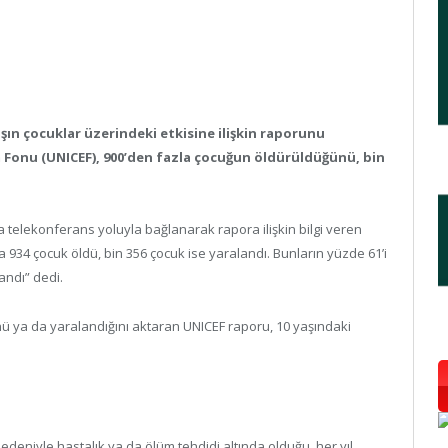
şın çocuklar üzerindeki etkisine ilişkin raporunu
m Fonu (UNICEF), 900’den fazla çocuğun öldürüldüğünü, bin
telekonferans yoluyla bağlanarak rapora ilişkin bilgi veren
a 934 çocuk öldü, bin 356 çocuk ise yaralandı. Bunların yüzde 61’i
andı” dedi.
 ya da yaralandığını aktaran UNICEF raporu, 10 yaşındaki
edeniyle hastalık ya da ölüm tehdidi altında olduğu, her yıl