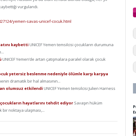
aybettiği vurgulandı.
827124/yemen-savas-unicef-cocuk.html
atını kaybetti
UNICEF Yemen temsilcisi çocukların durumuna
...
dü
UNICEF Yemen’de artan çatışmalara paralel olarak çocuk
cuk yetersiz beslenme nedeniyle ölümle karşı karşıya
nin dramatik bir hal almasının...
tan olumsuz etkilendi
UNICEF Yemen temsilcisi Julien Harness
çocukların hayatlarını tehdit ediyor
Savaşın hüküm
P
 bir noktaya ulaşması,...
E