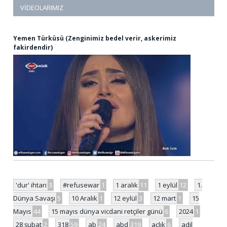
VIDEOLARIMIZ
Yemen Türküsü (Zenginimiz bedel verir, askerimiz
fakirdendir)
'dur' ihtarı
3
#refusewar
1
1 aralık
11
1 eylül
12
1.
Dünya Savaşı
5
10 Aralık
1
12 eylül
3
12 mart
1
15
Mayıs
44
15 mayıs dünya vicdani retçiler günü
6
2024
1
28 şubat
2
318
59
ab
24
abd
319
açlık
6
adil