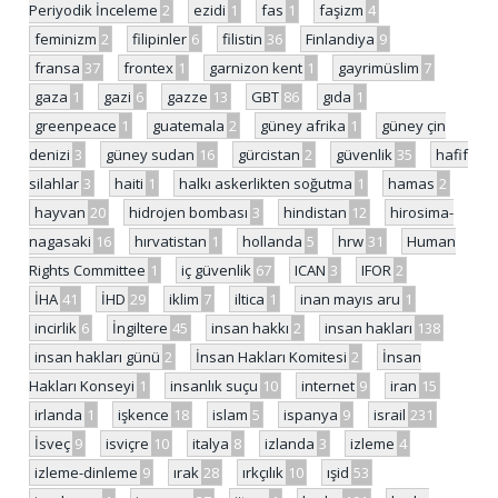
Periyodik İnceleme
2
ezidi
1
fas
1
faşizm
4
feminizm
2
filipinler
6
filistin
36
Finlandiya
9
fransa
37
frontex
1
garnizon kent
1
gayrimüslim
7
gaza
1
gazi
6
gazze
13
GBT
86
gıda
1
greenpeace
1
guatemala
2
güney afrika
1
güney çin
denizi
3
güney sudan
16
gürcistan
2
güvenlik
35
hafif
silahlar
3
haiti
1
halkı askerlikten soğutma
1
hamas
2
hayvan
20
hidrojen bombası
3
hindistan
12
hirosima-
nagasaki
16
hırvatistan
1
hollanda
5
hrw
31
Human
Rights Committee
1
iç güvenlik
67
ICAN
3
IFOR
2
İHA
41
İHD
29
iklim
7
iltica
1
inan mayıs aru
1
incirlik
6
İngiltere
45
insan hakkı
2
insan hakları
138
insan hakları günü
2
İnsan Hakları Komitesi
2
İnsan
Hakları Konseyi
1
insanlık suçu
10
internet
9
iran
15
irlanda
1
işkence
18
islam
5
ispanya
9
israil
231
İsveç
9
isviçre
10
italya
8
izlanda
3
izleme
4
izleme-dinleme
9
ırak
28
ırkçılık
10
ışid
53