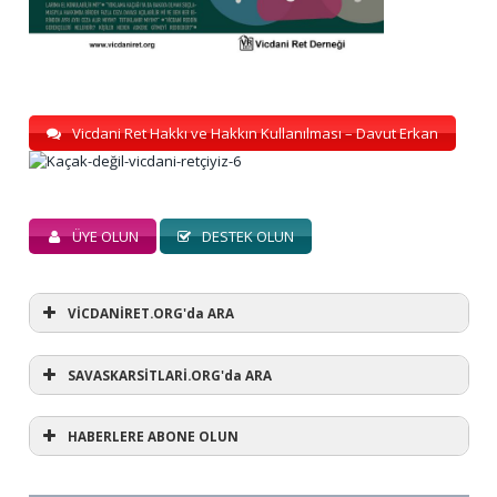
Vicdani Ret Hakkı ve Hakkın Kullanılması – Davut Erkan
ÜYE OLUN
DESTEK OLUN
VİCDANİRET.ORG'da ARA
SAVASKARSİTLARİ.ORG'da ARA
HABERLERE ABONE OLUN