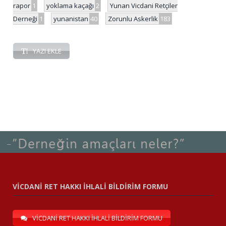
rapor
1
yoklama kaçağı
2
Yunan Vicdani Retçiler
Derneği
1
yunanistan
40
Zorunlu Askerlik
183
YAZI EKLE
VİCDANİ RET HAKKI İHLALİ BİLDİRİM FORMU
VİCDANİ RET HAKKI İHLALİ BİLDİRİM FORMU