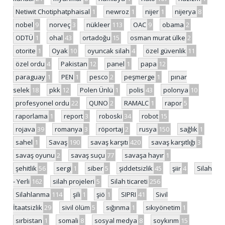
Netiwit Chotiphatphaisal
1
newroz
1
nijer
1
nijerya
8
nobel
9
norveç
3
nükleer
113
OAC
9
obama
2
ODTÜ
1
ohal
43
ortadoğu
15
osman murat ülke
2
otorite
1
Oyak
10
oyuncak silah
4
özel güvenlik
11
özel ordu
4
Pakistan
12
panel
1
papa
12
paraguay
1
PEN
1
pesco
2
peşmerge
1
pınar
selek
18
pkk
12
Polen Ünlü
1
polis
43
polonya
10
profesyonel ordu
22
QUNO
2
RAMALC
1
rapor
5
raporlama
1
report
3
roboski
34
robot
15
rojava
39
romanya
3
röportaj
2
rusya
150
sağlık
1
sahel
1
Savaş
190
savaş karşıtı
420
savaş karşıtlığı
3
savaş oyunu
2
savaş suçu
77
savaşa hayır
1
şehitlik
56
sergi
1
siber
5
şiddetsizlik
45
şiir
4
Silah
- Yerli
162
silah projeleri
5
Silah ticareti
256
Silahlanma
114
şili
1
şiö
1
SIPRI
41
Sivil
İtaatsizlik
29
sivil ölüm
5
sığınma
1
sıkıyönetim
1
sırbistan
1
somali
8
sosyal medya
8
soykırım
15