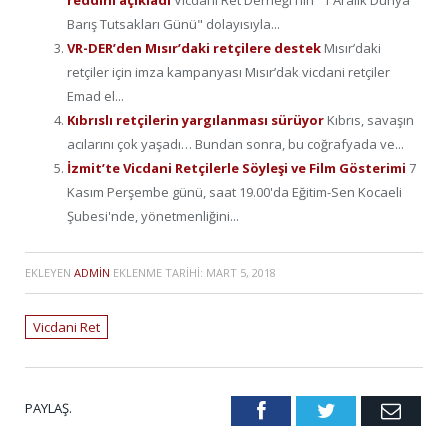
reddini açıkladı
Vicdani Ret Derneği'nin "1 Aralık Dünya
Barış Tutsakları Günü" dolayısıyla...
VR-DER’den Mısır’daki retçilere destek
Mısır’daki
retçiler için imza kampanyası Mısır’dak vicdani retçiler
Emad el...
Kıbrıslı retçilerin yargılanması sürüyor
Kıbrıs, savaşın
acılarını çok yaşadı… Bundan sonra, bu coğrafyada ve...
İzmit’te Vicdani Retçilerle Söyleşi ve Film Gösterimi
7
Kasım Perşembe günü, saat 19.00'da Eğitim-Sen Kocaeli
Şubesi'nde, yönetmenliğini...
EKLEYEN
ADMIN
EKLENME TARIHI:
MART 5, 2018
Vicdani Ret
PAYLAŞ.
Facebook
Twitter
Emai