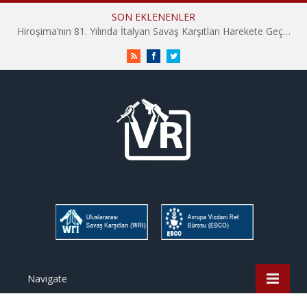
SON EKLENENLER
Hiroşima’nın 81. Yılında İtalyan Savaş Karşıtları Harekete Geçti: “Hatırlamak yeterli değil”
RSS
Facebook
Twitter
Navigate