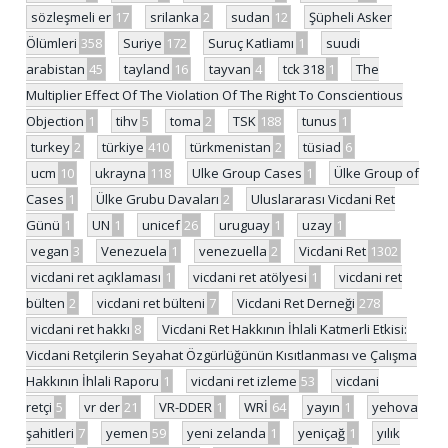
sözleşmeli er
17
srilanka
2
sudan
12
Şüpheli Asker
Ölümleri
358
Suriye
172
Suruç Katliamı
1
suudi
arabistan
45
tayland
16
tayvan
4
tck 318
1
The
Multiplier Effect Of The Violation Of The Right To Conscientious
Objection
1
tihv
5
toma
2
TSK
188
tunus
1
turkey
2
türkiye
410
türkmenistan
2
tüsiad
6
ucm
10
ukrayna
118
Ulke Group Cases
1
Ülke Group of
Cases
1
Ülke Grubu Davaları
2
Uluslararası Vicdani Ret
Günü
1
UN
1
unicef
26
uruguay
1
uzay
1
vegan
3
Venezuela
1
venezuella
2
Vicdani Ret
1302
vicdani ret açıklaması
1
vicdani ret atölyesi
1
vicdani ret
bülten
2
vicdani ret bülteni
7
Vicdani Ret Derneği
278
vicdani ret hakkı
8
Vicdani Ret Hakkının İhlali Katmerli Etkisi:
Vicdani Retçilerin Seyahat Özgürlüğünün Kısıtlanması ve Çalışma
Hakkının İhlali Raporu
1
vicdani ret izleme
53
vicdani
retçi
5
vr der
21
VR-DDER
1
WRİ
64
yayın
1
yehova
şahitleri
7
yemen
59
yeni zelanda
1
yeniçağ
1
yılık