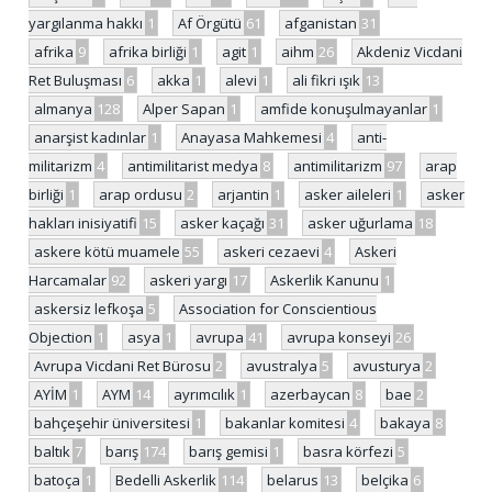
yargılanma hakkı
1
Af Örgütü
61
afganistan
31
afrika
9
afrika birliği
1
agit
1
aihm
26
Akdeniz Vicdani
Ret Buluşması
6
akka
1
alevi
1
ali fikri ışık
13
almanya
128
Alper Sapan
1
amfide konuşulmayanlar
1
anarşist kadınlar
1
Anayasa Mahkemesi
4
anti-
militarizm
4
antimilitarist medya
8
antimilitarizm
97
arap
birliği
1
arap ordusu
2
arjantin
1
asker aileleri
1
asker
hakları inisiyatifi
15
asker kaçağı
31
asker uğurlama
18
askere kötü muamele
55
askeri cezaevi
4
Askeri
Harcamalar
92
askeri yargı
17
Askerlik Kanunu
1
askersiz lefkoşa
5
Association for Conscientious
Objection
1
asya
1
avrupa
41
avrupa konseyi
26
Avrupa Vicdani Ret Bürosu
2
avustralya
5
avusturya
2
AYİM
1
AYM
14
ayrımcılık
1
azerbaycan
8
bae
2
bahçeşehir üniversitesi
1
bakanlar komitesi
4
bakaya
8
baltık
7
barış
174
barış gemisi
1
basra körfezi
5
batoça
1
Bedelli Askerlik
114
belarus
13
belçika
6