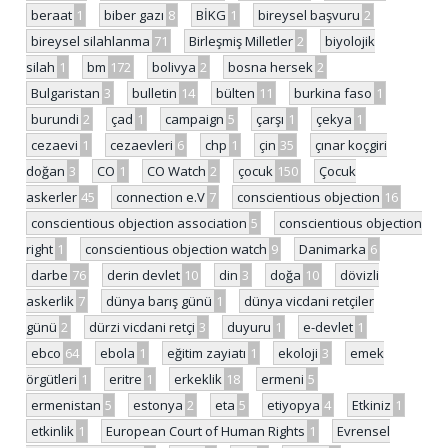
beraat
1
biber gazı
8
BİKG
1
bireysel başvuru
2
bireysel silahlanma
71
Birleşmiş Milletler
2
biyolojik
silah
1
bm
172
bolivya
2
bosna hersek
2
Bulgaristan
3
bulletin
14
bülten
11
burkina faso
1
burundi
2
çad
1
campaign
5
çarşı
1
çekya
1
cezaevi
1
cezaevleri
6
chp
1
çin
35
çınar koçgiri
doğan
3
CO
1
CO Watch
2
çocuk
150
Çocuk
askerler
45
connection e.V
7
conscientious objection
16
conscientious objection association
5
conscientious objection
right
1
conscientious objection watch
9
Danimarka
6
darbe
76
derin devlet
10
din
3
doğa
10
dövizli
askerlik
7
dünya barış günü
1
dünya vicdani retçiler
günü
2
dürzi vicdani retçi
3
duyuru
1
e-devlet
1
ebco
64
ebola
1
eğitim zayiatı
1
ekoloji
3
emek
örgütleri
1
eritre
1
erkeklik
18
ermeni
5
ermenistan
5
estonya
2
eta
5
etiyopya
4
Etkiniz
1
etkinlik
1
European Court of Human Rights
1
Evrensel