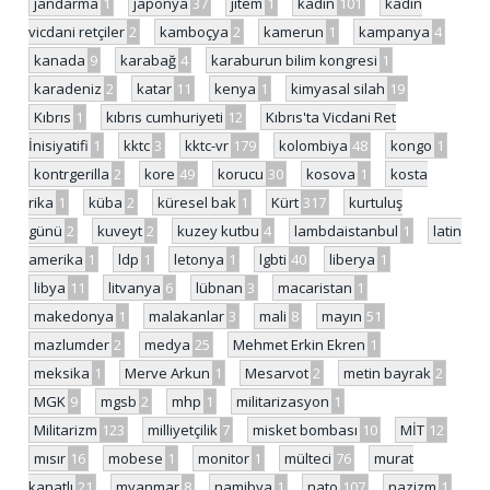
jandarma
1
japonya
37
jitem
1
kadın
101
kadın
vicdani retçiler
2
kamboçya
2
kamerun
1
kampanya
4
kanada
9
karabağ
4
karaburun bilim kongresi
1
karadeniz
2
katar
11
kenya
1
kimyasal silah
19
Kıbrıs
1
kıbrıs cumhuriyeti
12
Kıbrıs'ta Vicdani Ret
İnisiyatifi
1
kktc
3
kktc-vr
179
kolombiya
48
kongo
1
kontrgerilla
2
kore
49
korucu
30
kosova
1
kosta
rika
1
küba
2
küresel bak
1
Kürt
317
kurtuluş
günü
2
kuveyt
2
kuzey kutbu
4
lambdaistanbul
1
latin
amerika
1
ldp
1
letonya
1
lgbti
40
liberya
1
libya
11
litvanya
6
lübnan
3
macaristan
1
makedonya
1
malakanlar
3
mali
8
mayın
51
mazlumder
2
medya
25
Mehmet Erkin Ekren
1
meksika
1
Merve Arkun
1
Mesarvot
2
metin bayrak
2
MGK
9
mgsb
2
mhp
1
militarizasyon
1
Militarizm
123
milliyetçilik
7
misket bombası
10
MİT
12
mısır
16
mobese
1
monitor
1
mülteci
76
murat
kanatlı
21
myanmar
8
namibya
1
nato
107
nazizm
1