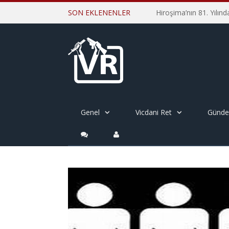
SON EKLENENLER
Genel
Vicdani Ret
Günd