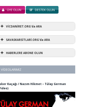
ÜYE OLUN
DESTEK OLUN
VİCDANİRET.ORG'da ARA
SAVASKARSİTLARİ.ORG'da ARA
HABERLERE ABONE OLUN
VIDEOLARIMIZ
sker Kaçağı / Nazım Hikmet – Tülay German
Video)