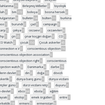
ilahlanma
71
Birleşmiş Milletler
2
biyolojik
ilah
1
bm
172
bolivya
2
bosna hersek
2
Bulgaristan
3
bulletin
14
bülten
11
burkina
aso
1
burundi
2
çad
1
campaign
5
çarşı
1
çekya
1
cezaevi
1
cezaevleri
6
chp
1
çin
35
çınar koçgiri doğan
3
CO
1
CO Watch
2
çocuk
150
Çocuk askerler
45
connection e.V
7
conscientious objection
16
conscientious objection association
5
conscientious objection right
1
conscientious
bjection watch
9
Danimarka
6
darbe
76
derin devlet
10
din
3
doğa
10
dövizli
skerlik
7
dünya barış günü
1
dünya vicdani
etçiler günü
2
dürzi vicdani retçi
3
duyuru
1
e-devlet
1
ebco
64
ebola
1
eğitim
ayiatı
1
ekoloji
3
emek örgütleri
1
eritre
1
erkeklik
18
ermeni
5
ermenistan
5