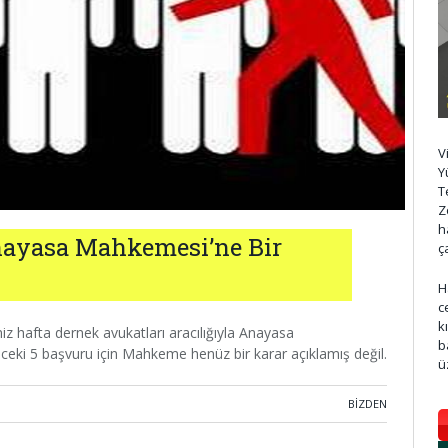
V
Y
T
Z
h
nayasa Mahkemesi’ne Bir
ç
H
c
k
z hafta dernek avukatları aracılığıyla Anayasa
b
ceki 5 başvuru için Mahkeme henüz bir karar açıklamış değil.
ü
BIZDEN