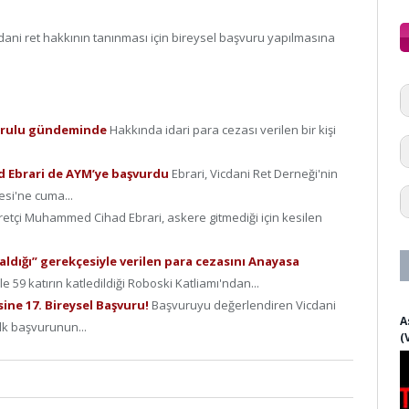
ni ret hakkının tanınması için bireysel başvuru yapılmasına
Kurulu gündeminde
Hakkında idari para cezası verilen bir kişi
 Ebrari de AYM’ye başvurdu
Ebrari, Vicdani Ret Derneği'nin
si'ne cuma...
retçi Muhammed Cihad Ebrari, askere gitmediği için kesilen
aldığı” gerekçesiyle verilen para cezasını Anayasa
e 59 katırın katledildiği Roboski Katliamı'ndan...
ine 17. Bireysel Başvuru!
Başvuruyu değerlendiren Vicdani
A
lk başvurunun...
(