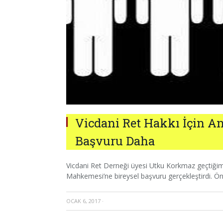
Vicdani Ret Hakkı İçin A
Başvuru Daha
Vicdani Ret Derneği üyesi Utku Korkmaz geçtiğimi
Mahkemesi’ne bireysel başvuru gerçekleştirdi. Ön
OCAK 6, 2017
·