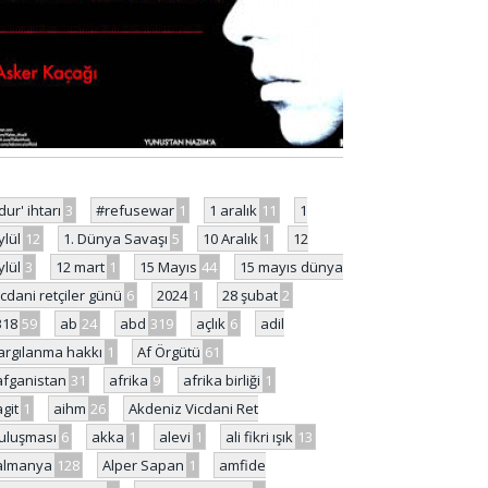
'dur' ihtarı
3
#refusewar
1
1 aralık
11
1
ylül
12
1. Dünya Savaşı
5
10 Aralık
1
12
ylül
3
12 mart
1
15 Mayıs
44
15 mayıs dünya
icdani retçiler günü
6
2024
1
28 şubat
2
318
59
ab
24
abd
319
açlık
6
adil
argılanma hakkı
1
Af Örgütü
61
afganistan
31
afrika
9
afrika birliği
1
agit
1
aihm
26
Akdeniz Vicdani Ret
uluşması
6
akka
1
alevi
1
ali fikri ışık
13
almanya
128
Alper Sapan
1
amfide