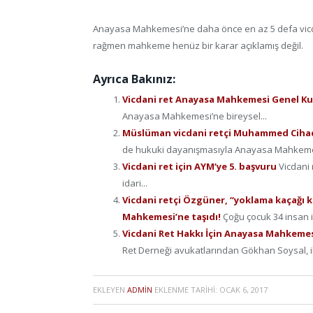
Anayasa Mahkemesi’ne daha önce en az 5 defa vicda
rağmen mahkeme henüz bir karar açıklamış değil.
Ayrıca Bakınız:
Vicdani ret Anayasa Mahkemesi Genel 
Anayasa Mahkemesi’ne bireysel...
Müslüman vicdani retçi Muhammed Cihad
de hukuki dayanışmasıyla Anayasa Mahkeme
Vicdani ret için AYM’ye 5. başvuru
Vicdani 
idari...
Vicdani retçi Özgüner, “yoklama kaçağı k
Mahkemesi’ne taşıdı!
Çoğu çocuk 34 insan il
Vicdani Ret Hakkı İçin Anayasa Mahkemes
Ret Derneği avukatlarından Gökhan Soysal, i
EKLEYEN
ADMIN
EKLENME TARIHI:
OCAK 6, 2017