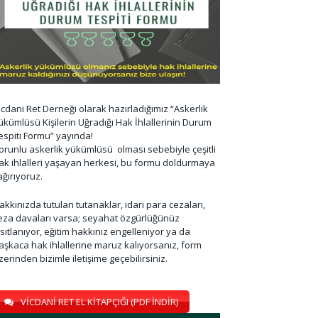
icdani Ret Derneği olarak hazırladığımız “Askerlik
ükümlüsü Kişilerin Uğradığı Hak İhlallerinin Durum
espiti Formu” yayında!
orunlu askerlik yükümlüsü olması sebebiyle çeşitli
ak ihlalleri yaşayan herkesi, bu formu doldurmaya
ağırıyoruz.
akkınızda tutulan tutanaklar, idari para cezaları,
eza davaları varsa; seyahat özgürlüğünüz
ısıtlanıyor, eğitim hakkınız engelleniyor ya da
aşkaca hak ihlallerine maruz kalıyorsanız, form
zerinden bizimle iletişime geçebilirsiniz.
VİCDANİ RET EL KİTAPÇIĞI (PDF İNDİR)