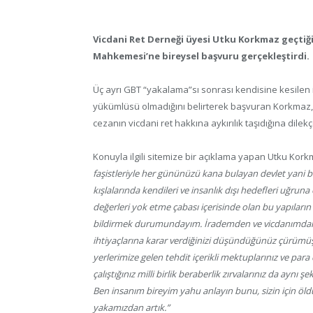
Vicdani Ret Derneği üyesi Utku Korkmaz geçtiği
Mahkemesi’ne bireysel başvuru gerçekleştirdi.
Üç ayrı GBT “yakalama”sı sonrası kendisine kesilen i
yükümlüsü olmadığını belirterek başvuran Korkmaz, 
cezanın vicdani ret hakkına aykırılık taşıdığına dilek
Konuyla ilgili sitemize bir açıklama yapan Utku Korkm
faşistleriyle her gününüzü kana bulayan devlet yani bi
kışlalarında kendileri ve insanlık dışı hedefleri uğru
değerleri yok etme çabası içerisinde olan bu yapıları
bildirmek durumundayım. İrademden ve vicdanımdan da
ihtiyaçlarına karar verdiğinizi düşündüğünüz çürümüş b
yerlerimize gelen tehdit içerikli mektuplarınız ve par
çalıştığınız milli birlik beraberlik zırvalarınız da aynı şek
Ben insanım bireyim yahu anlayın bunu, sizin için 
yakamızdan artık.”