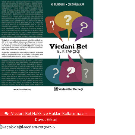
Vicdani Ret Hakkı ve Hakkın Kullanılması –
Davut Erkan