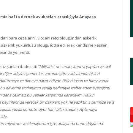
miz hafta dernek avukatları aracılığıyla Anayasa
dari para cezalarını, vicdani retçi olduğundan askerlik
askerlik yükümlüsü olduğu iddia edilerek kendisine kesilen
çesinde yer verdi.
az şunları ifade etti:
“Militarist unsurları, kontra yapıları ve sivil
r diğer adıyla egemenler, zorunlu görev adı altında bizleri
na öldürmeye ve ölmeye davet ediyor. Bizleri insan ve birey yapan
n bu davetine vicdanımın varlığı nedeniyle icabet edemeyeceğimi
ha çelimsiz bu yapılar karşısında kararlıyım. Halkın
eyinlerinize verecek bir dakikam yok ne yazıktır. Evlerimize ve iş
a cezalarınızda korkutmuyor hani bilin istedim. Aşılamaya
ilde.
öldüremiyorum ve ölemiyorum işte, anlayında bunu düşün da