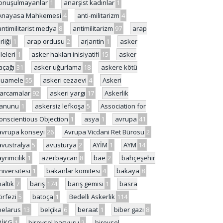
onuşulmayanlar
1
anarşist kadınlar
1
Anayasa Mahkemesi
4
anti-militarizm
4
antimilitarist medya
8
antimilitarizm
97
arap
rliği
1
arap ordusu
2
arjantin
1
asker
ileleri
1
asker hakları inisiyatifi
15
asker
açağı
31
asker uğurlama
18
askere kötü
uamele
55
askeri cezaevi
4
Askeri
arcamalar
92
askeri yargı
17
Askerlik
anunu
1
askersiz lefkoşa
5
Association for
onscientious Objection
1
asya
1
avrupa
41
avrupa konseyi
26
Avrupa Vicdani Ret Bürosu
2
avustralya
5
avusturya
2
AYİM
1
AYM
14
ayrımcılık
1
azerbaycan
8
bae
2
bahçeşehir
niversitesi
1
bakanlar komitesi
4
bakaya
8
baltık
7
barış
174
barış gemisi
1
basra
örfezi
5
batoça
1
Bedelli Askerlik
114
belarus
13
belçika
6
beraat
1
biber gazı
8
BİKG
1
bireysel başvuru
2
bireysel