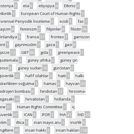
estonya
2
eta
5
etiyopya
4
Etkiniz
1
etkinlik
1
European Court of Human Rights
1
Evrensel Periyodik İnceleme
2
ezidi
1
fas
1
faşizm
4
feminizm
2
filipinler
6
filistin
36
Finlandiya
9
fransa
37
frontex
1
garnizon
ent
1
gayrimüslim
7
gaza
1
gazi
6
gazze
13
GBT
86
gıda
1
greenpeace
1
guatemala
2
güney afrika
1
güney çin
enizi
3
güney sudan
16
gürcistan
2
güvenlik
35
hafif silahlar
3
haiti
1
halkı
skerlikten soğutma
1
hamas
2
hayvan
20
hidrojen bombası
3
hindistan
12
hirosima-
agasaki
16
hırvatistan
1
hollanda
5
hrw
31
Human Rights Committee
1
iç
üvenlik
67
ICAN
3
IFOR
2
İHA
41
İHD
29
iklim
7
iltica
1
inan mayıs aru
1
incirlik
6
İngiltere
45
insan hakkı
2
insan hakları
138