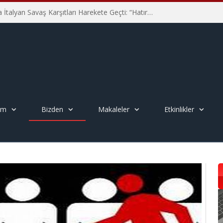
Hiroşima’nın 81. Yılında İtalyan Savaş Karşıtları Harekete Geçti: “Hatırlamak yeterli değil”
em
Bizden
Makaleler
Etkinlikler