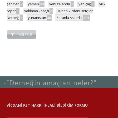
şahitleri
7
yemen
59
yeni zelanda
1
yeniçağ
1
yılık
rapor
1
yoklama kaçağı
2
Yunan Vicdani Retçiler
Derneği
1
yunanistan
40
Zorunlu Askerlik
183
YAZI EKLE
VİCDANİ RET HAKKI İHLALİ BİLDİRİM FORMU