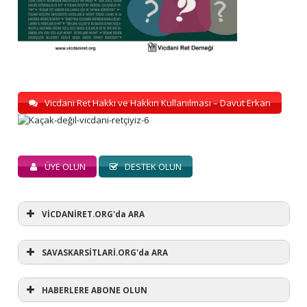
Vicdani Ret Hakkı ve Hakkın Kullanılması – Davut Erkan
ÜYE OLUN
DESTEK OLUN
VİCDANİRET.ORG'da ARA
SAVASKARSİTLARİ.ORG'da ARA
HABERLERE ABONE OLUN