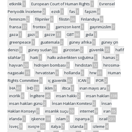
etkinlik
1
European Court of Human Rights
1
Evrensel
Periyodik İnceleme
2
ezidi
1
fas
1
faşizm
4
feminizm
2
filipinler
6
filistin
36
Finlandiya
9
fransa
37
frontex
1
garnizon kent
1
gayrimüslim
7
gaza
1
gazi
6
gazze
13
GBT
86
gıda
1
greenpeace
1
guatemala
2
güney afrika
1
güney çin
denizi
3
güney sudan
16
gürcistan
2
güvenlik
35
hafif
silahlar
3
haiti
1
halkı askerlikten soğutma
1
hamas
2
hayvan
20
hidrojen bombası
3
hindistan
12
hirosima-
nagasaki
15
hırvatistan
1
hollanda
5
hrw
31
Human
Rights Committee
1
iç güvenlik
67
ICAN
3
IFOR
2
İHA
41
İHD
29
iklim
7
iltica
1
inan mayıs aru
1
incirlik
6
İngiltere
45
insan hakkı
2
insan hakları
138
insan hakları günü
2
İnsan Hakları Komitesi
2
İnsan
Hakları Konseyi
1
insanlık suçu
10
internet
9
iran
15
irlanda
1
işkence
18
islam
5
ispanya
9
israil
231
İsveç
9
isviçre
10
italya
7
izlanda
3
izleme
4