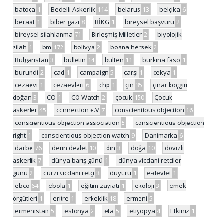
batoça
1
Bedelli Askerlik
114
belarus
13
belçika
6
beraat
1
biber gazı
8
BİKG
1
bireysel başvuru
2
bireysel silahlanma
71
Birleşmiş Milletler
2
biyolojik
silah
1
bm
172
bolivya
2
bosna hersek
2
Bulgaristan
3
bulletin
14
bülten
11
burkina faso
1
burundi
2
çad
1
campaign
5
çarşı
1
çekya
1
cezaevi
1
cezaevleri
6
chp
1
çin
35
çınar koçgiri
doğan
3
CO
1
CO Watch
2
çocuk
150
Çocuk
askerler
45
connection e.V
7
conscientious objection
16
conscientious objection association
5
conscientious objection
right
1
conscientious objection watch
9
Danimarka
6
darbe
76
derin devlet
10
din
3
doğa
10
dövizli
askerlik
7
dünya barış günü
1
dünya vicdani retçiler
günü
2
dürzi vicdani retçi
3
duyuru
1
e-devlet
1
ebco
64
ebola
1
eğitim zayiatı
1
ekoloji
3
emek
örgütleri
1
eritre
1
erkeklik
18
ermeni
5
ermenistan
5
estonya
2
eta
5
etiyopya
4
Etkiniz
1