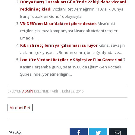
Dünya Barış Tutsakları Günü’nde 22 kişi daha vicdani
reddini açıkladı
Vicdani Ret Derneği'nin "1 Aralık Dünya
Barış Tutsakları Günü" dolayısıyla...
VR-DER’den Mısır’daki retçilere destek
Mısır’daki
retçiler için imza kampanyası Mısır’dak vicdani retçiler
Emad el...
Kıbrıslı retçilerin yargılanması sürüyor
Kıbrıs, savaşın
acılarını çok yaşadı… Bundan sonra, bu coğrafyada ve...
İzmit’te Vicdani Retçilerle Söyleşi ve Film Gösterimi
7
Kasım Perşembe günü, saat 19.00'da Eğitim-Sen Kocaeli
Şubesi'nde, yönetmenliğini...
EKLEYEN
ADMIN
EKLENME TARIHI:
EKIM 29, 2015
Vicdani Ret
PAYLAŞ.
Facebook
Twitter
Emai