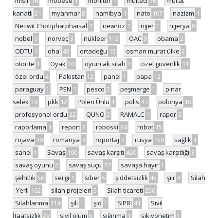
mısır
16
mobese
1
monitor
1
mülteci
76
murat
kanatlı
21
myanmar
8
namibya
1
nato
107
nazizm
1
Netiwit Chotiphatphaisal
1
newroz
1
nijer
1
nijerya
8
nobel
9
norveç
3
nükleer
112
OAC
9
obama
2
ODTÜ
1
ohal
43
ortadoğu
15
osman murat ülke
2
otorite
1
Oyak
10
oyuncak silah
4
özel güvenlik
11
özel ordu
4
Pakistan
12
panel
1
papa
12
paraguay
1
PEN
1
pesco
2
peşmerge
1
pınar
selek
18
pkk
12
Polen Ünlü
1
polis
43
polonya
10
profesyonel ordu
22
QUNO
2
RAMALC
1
rapor
5
raporlama
1
report
3
roboski
34
robot
15
rojava
39
romanya
3
röportaj
2
rusya
150
sağlık
1
sahel
1
Savaş
190
savaş karşıtı
420
savaş karşıtlığı
3
savaş oyunu
2
savaş suçu
77
savaşa hayır
1
şehitlik
56
sergi
1
siber
5
şiddetsizlik
45
şiir
4
Silah
- Yerli
162
silah projeleri
5
Silah ticareti
256
Silahlanma
114
şili
1
şiö
1
SIPRI
41
Sivil
İtaatsizlik
29
sivil ölüm
5
sığınma
1
sıkıyönetim
1