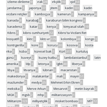
izleme-dinleme
9
ırak
28
ırkçılık
10
ışid
53
jandarma
1
japonya
37
jitem
1
kadın
101
kadın
vicdani retçiler
2
kamboçya
2
kamerun
1
kampanya
4
kanada
9
karabağ
4
karaburun bilim kongresi
1
karadeniz
2
katar
11
kenya
1
kimyasal silah
19
Kıbrıs
1
kıbrıs cumhuriyeti
12
Kıbrıs'ta Vicdani Ret
İnisiyatifi
1
kktc
3
kktc-vr
179
kolombiya
48
kongo
1
kontrgerilla
2
kore
49
korucu
30
kosova
1
kosta
rika
1
küba
2
küresel bak
1
Kürt
317
kurtuluş
günü
2
kuveyt
2
kuzey kutbu
4
lambdaistanbul
1
latin
amerika
1
ldp
1
letonya
1
lgbti
40
liberya
1
libya
11
litvanya
6
lübnan
3
macaristan
1
makedonya
1
malakanlar
3
mali
8
mayın
51
mazlumder
2
medya
25
Mehmet Erkin Ekren
1
meksika
1
Merve Arkun
1
Mesarvot
2
metin bayrak
2
MGK
9
mgsb
2
mhp
1
militarizasyon
1
Militarizm
123
milliyetçilik
7
misket bombası
10
MİT
12