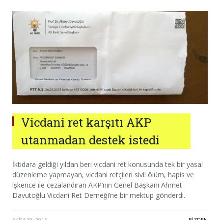
Vicdani ret karşıtı AKP
utanmadan destek istedi
İktidara geldiği yıldan beri vicdani ret konusunda tek bir yasal
düzenleme yapmayan, vicdani retçileri sivil ölüm, hapis ve
işkence ile cezalandıran AKP’nin Genel Başkanı Ahmet
Davutoğlu Vicdani Ret Derneği’ne bir mektup gönderdi.
EKIM 29, 2015
·
BIZDEN