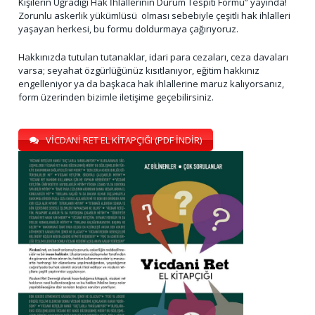
Kişilerin Uğradığı Hak İhlallerinin Durum Tespiti Formu” yayında!
Zorunlu askerlik yükümlüsü olması sebebiyle çeşitli hak ihlalleri
yaşayan herkesi, bu formu doldurmaya çağırıyoruz.
Hakkınızda tutulan tutanaklar, idari para cezaları, ceza davaları
varsa; seyahat özgürlüğünüz kısıtlanıyor, eğitim hakkınız
engelleniyor ya da başkaca hak ihlallerine maruz kalıyorsanız,
form üzerinden bizimle iletişime geçebilirsiniz.
VİCDANİ RET EL KİTAPÇIĞI (PDF İNDİR)