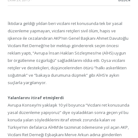
İktidara geldiği yıldan beri vicdani ret konusunda tek bir yasal
düzenleme yapmayan, vicdani retçileri sivil ölüm, hapis ve
işkence ile cezalandıran AKP’nin Genel Başkanı Ahmet Davutoğlu
Vicdani Ret Derneği’ne bir mektup göndererek seçim öncesi
reklam yaptı, “Avrupa İnsan Hakları Sözleşmesi’ne (AİHS) uygun
bir örgütlenme özgürlüğü” sağladıklarını iddia etti. Oysa vicdani
retçiler ve destekçileri, düşüncelerinden ötürü “halkı askerlikten
soğutmak” ve “bakaya durumuna düşmek” gibi AİHS’e aykırı
suçlarla yargılanıyor.
Yalanlarını itiraf etmişlerdi
Avrupa Konseyi’ni yaklaşık 10 yıl boyunca “Vicdani ret konusunda
yasal düzenleme yapıyoruz” diye oyaladıktan sonra geçen yıl bu
konuda yalan söylediklerini itiraf etmek zorunda kalan ve
Türkiye’nin defalarca AİHM’de tazminat ödemesine yol açan AKP,
Vicdani Ret Derneği Eşbaşkanı Merve Arkun adına gönderilen