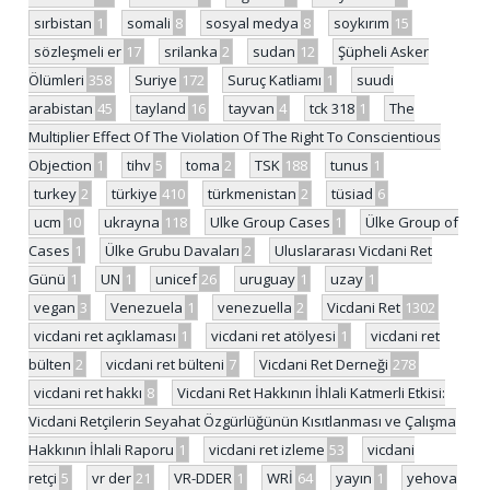
sırbistan
1
somali
8
sosyal medya
8
soykırım
15
sözleşmeli er
17
srilanka
2
sudan
12
Şüpheli Asker
Ölümleri
358
Suriye
172
Suruç Katliamı
1
suudi
arabistan
45
tayland
16
tayvan
4
tck 318
1
The
Multiplier Effect Of The Violation Of The Right To Conscientious
Objection
1
tihv
5
toma
2
TSK
188
tunus
1
turkey
2
türkiye
410
türkmenistan
2
tüsiad
6
ucm
10
ukrayna
118
Ulke Group Cases
1
Ülke Group of
Cases
1
Ülke Grubu Davaları
2
Uluslararası Vicdani Ret
Günü
1
UN
1
unicef
26
uruguay
1
uzay
1
vegan
3
Venezuela
1
venezuella
2
Vicdani Ret
1302
vicdani ret açıklaması
1
vicdani ret atölyesi
1
vicdani ret
bülten
2
vicdani ret bülteni
7
Vicdani Ret Derneği
278
vicdani ret hakkı
8
Vicdani Ret Hakkının İhlali Katmerli Etkisi:
Vicdani Retçilerin Seyahat Özgürlüğünün Kısıtlanması ve Çalışma
Hakkının İhlali Raporu
1
vicdani ret izleme
53
vicdani
retçi
5
vr der
21
VR-DDER
1
WRİ
64
yayın
1
yehova