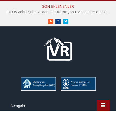
SON EKLENENLER
İHD İstanbul Şube Vicdani Ret Komisyonu: Vicdani Retçiler Olarak Destek İçin Buradayız!
RSS
Facebook
Twitter
Navigate