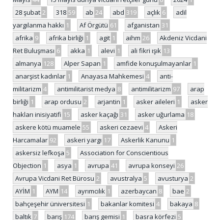
28 şubat
2
318
59
ab
24
abd
319
açlık
6
adil
yargılanma hakkı
1
Af Örgütü
61
afganistan
31
afrika
9
afrika birliği
1
agit
1
aihm
26
Akdeniz Vicdani
Ret Buluşması
6
akka
1
alevi
1
ali fikri ışık
13
almanya
128
Alper Sapan
1
amfide konuşulmayanlar
1
anarşist kadınlar
1
Anayasa Mahkemesi
4
anti-
militarizm
4
antimilitarist medya
8
antimilitarizm
97
arap
birliği
1
arap ordusu
2
arjantin
1
asker aileleri
1
asker
hakları inisiyatifi
15
asker kaçağı
31
asker uğurlama
18
askere kötü muamele
55
askeri cezaevi
4
Askeri
Harcamalar
92
askeri yargı
17
Askerlik Kanunu
1
askersiz lefkoşa
5
Association for Conscientious
Objection
1
asya
1
avrupa
41
avrupa konseyi
26
Avrupa Vicdani Ret Bürosu
2
avustralya
5
avusturya
2
AYİM
1
AYM
14
ayrımcılık
1
azerbaycan
8
bae
2
bahçeşehir üniversitesi
1
bakanlar komitesi
4
bakaya
8
baltık
7
barış
174
barış gemisi
1
basra körfezi
5