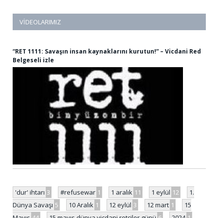
VIDEOLARIMIZ
“RET 1111: Savaşın insan kaynaklarını kurutun!” – Vicdani Red
Belgeseli izle
'dur' ihtarı
3
#refusewar
1
1 aralık
11
1 eylül
12
1.
Dünya Savaşı
5
10 Aralık
1
12 eylül
3
12 mart
1
15
Mayıs
44
15 mayıs dünya vicdani retçiler günü
6
2024
1