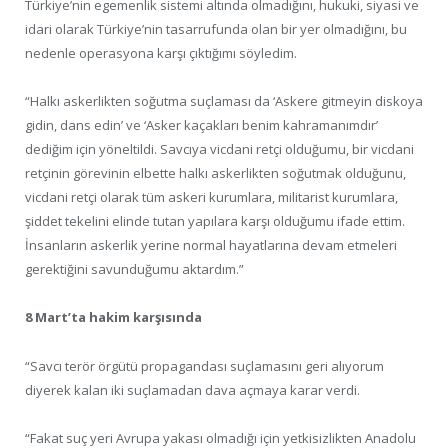
Türkiye’nin egemenlik sistemi altında olmadığını, hukuki, siyasi ve
idari olarak Türkiye’nin tasarrufunda olan bir yer olmadığını, bu
nedenle operasyona karşı çıktığımı söyledim.
“Halkı askerlikten soğutma suçlaması da ‘Askere gitmeyin diskoya
gidin, dans edin’ ve ‘Asker kaçakları benim kahramanımdır’
dediğim için yöneltildi. Savcıya vicdani retçi olduğumu, bir vicdani
retçinin görevinin elbette halkı askerlikten soğutmak olduğunu,
vicdani retçi olarak tüm askeri kurumlara, militarist kurumlara,
şiddet tekelini elinde tutan yapılara karşı olduğumu ifade ettim.
İnsanların askerlik yerine normal hayatlarına devam etmeleri
gerektiğini savunduğumu aktardım.”
8 Mart’ta hakim karşısında
“Savcı terör örgütü propagandası suçlamasını geri alıyorum
diyerek kalan iki suçlamadan dava açmaya karar verdi.
“Fakat suç yeri Avrupa yakası olmadığı için yetkisizlikten Anadolu