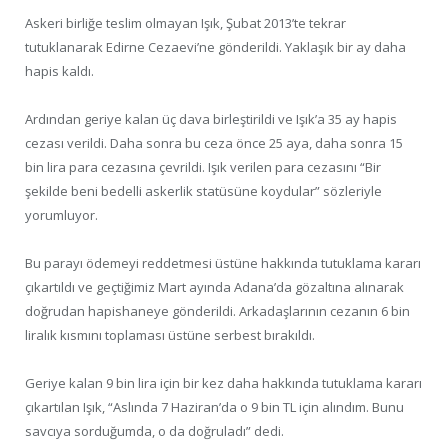
Askeri birliğe teslim olmayan Işık, Şubat 2013’te tekrar
tutuklanarak Edirne Cezaevi’ne gönderildi. Yaklaşık bir ay daha
hapis kaldı.
Ardından geriye kalan üç dava birleştirildi ve Işık’a 35 ay hapis
cezası verildi. Daha sonra bu ceza önce 25 aya, daha sonra 15
bin lira para cezasına çevrildi. Işık verilen para cezasını “Bir
şekilde beni bedelli askerlik statüsüne koydular” sözleriyle
yorumluyor.
Bu parayı ödemeyi reddetmesi üstüne hakkında tutuklama kararı
çıkartıldı ve geçtiğimiz Mart ayında Adana’da gözaltına alınarak
doğrudan hapishaneye gönderildi. Arkadaşlarının cezanın 6 bin
liralık kısmını toplaması üstüne serbest bırakıldı.
Geriye kalan 9 bin lira için bir kez daha hakkında tutuklama kararı
çıkartılan Işık, “Aslında 7 Haziran’da o 9 bin TL için alındım. Bunu
savcıya sorduğumda, o da doğruladı” dedi.