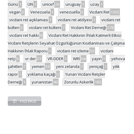
Günü
1
UN
1
unicef
26
uruguay
1
uzay
1
vegan
3
Venezuela
1
venezuella
2
Vicdani Ret
1302
vicdani ret açıklaması
1
vicdani ret atölyesi
1
vicdani ret
bülten
2
vicdani ret bülteni
7
Vicdani Ret Derneği
278
vicdani ret hakkı
8
Vicdani Ret Hakkının İhlali Katmerli Etkisi:
Vicdani Retçilerin Seyahat Özgürlüğünün Kısıtlanması ve Çalışma
Hakkının İhlali Raporu
1
vicdani ret izleme
53
vicdani
retçi
5
vr der
21
VR-DDER
1
WRİ
64
yayın
1
yehova
şahitleri
7
yemen
59
yeni zelanda
1
yeniçağ
1
yılık
rapor
1
yoklama kaçağı
2
Yunan Vicdani Retçiler
Derneği
1
yunanistan
40
Zorunlu Askerlik
183
YAZI EKLE