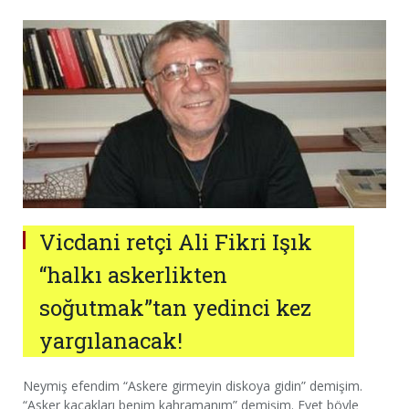
Vicdani retçi Ali Fikri Işık
“halkı askerlikten
soğutmak”tan yedinci kez
yargılanacak!
Neymiş efendim “Askere girmeyin diskoya gidin” demişim.
“Asker kaçakları benim kahramanım” demişim. Evet böyle