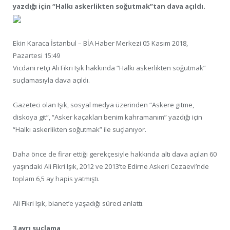
yazdığı için “Halkı askerlikten soğutmak”tan dava açıldı.
Ekin Karaca İstanbul – BİA Haber Merkezi 05 Kasım 2018,
Pazartesi 15:49
Vicdani retçi Ali Fikri Işık hakkında “Halkı askerlikten soğutmak”
suçlamasıyla dava açıldı.
Gazeteci olan Işık, sosyal medya üzerinden “Askere gitme,
diskoya git”, “Asker kaçakları benim kahramanım” yazdığı için
“Halkı askerlikten soğutmak” ile suçlanıyor.
Daha önce de firar ettiği gerekçesiyle hakkında altı dava açılan 60
yaşındaki Ali Fikri Işık, 2012 ve 2013’te Edirne Askeri Cezaevi’nde
toplam 6,5 ay hapis yatmıştı.
Ali Fikri Işık, bianet’e yaşadığı süreci anlattı.
3 ayrı suçlama