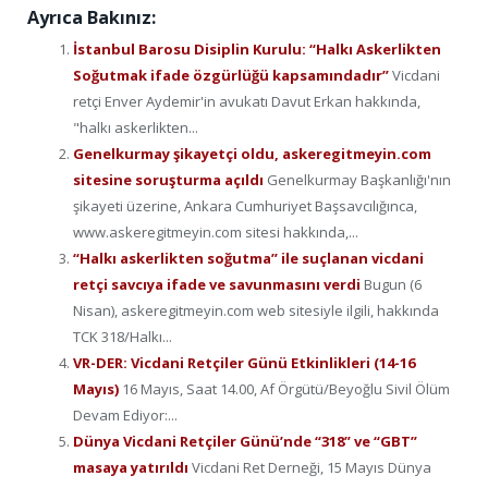
Ayrıca Bakınız:
İstanbul Barosu Disiplin Kurulu: “Halkı Askerlikten
Soğutmak ifade özgürlüğü kapsamındadır”
Vicdani
retçi Enver Aydemir'in avukatı Davut Erkan hakkında,
"halkı askerlikten...
Genelkurmay şikayetçi oldu, askeregitmeyin.com
sitesine soruşturma açıldı
Genelkurmay Başkanlığı'nın
şikayeti üzerine, Ankara Cumhuriyet Başsavcılığınca,
www.askeregitmeyin.com sitesi hakkında,...
“Halkı askerlikten soğutma” ile suçlanan vicdani
retçi savcıya ifade ve savunmasını verdi
Bugun (6
Nisan), askeregitmeyin.com web sitesiyle ilgili, hakkında
TCK 318/Halkı...
VR-DER: Vicdani Retçiler Günü Etkinlikleri (14-16
Mayıs)
16 Mayıs, Saat 14.00, Af Örgütü/Beyoğlu Sivil Ölüm
Devam Ediyor:...
Dünya Vicdani Retçiler Günü’nde “318” ve “GBT”
masaya yatırıldı
Vicdani Ret Derneği, 15 Mayıs Dünya