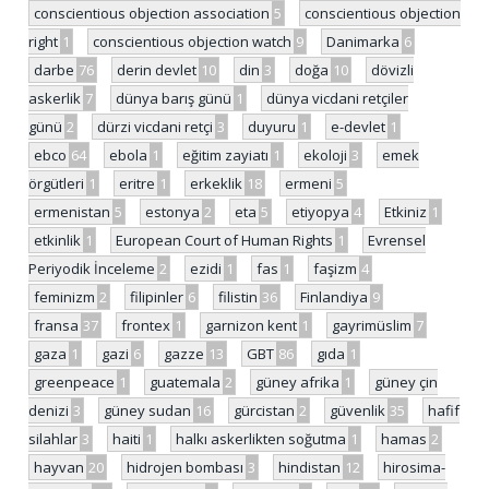
conscientious objection association
5
conscientious objection
right
1
conscientious objection watch
9
Danimarka
6
darbe
76
derin devlet
10
din
3
doğa
10
dövizli
askerlik
7
dünya barış günü
1
dünya vicdani retçiler
günü
2
dürzi vicdani retçi
3
duyuru
1
e-devlet
1
ebco
64
ebola
1
eğitim zayiatı
1
ekoloji
3
emek
örgütleri
1
eritre
1
erkeklik
18
ermeni
5
ermenistan
5
estonya
2
eta
5
etiyopya
4
Etkiniz
1
etkinlik
1
European Court of Human Rights
1
Evrensel
Periyodik İnceleme
2
ezidi
1
fas
1
faşizm
4
feminizm
2
filipinler
6
filistin
36
Finlandiya
9
fransa
37
frontex
1
garnizon kent
1
gayrimüslim
7
gaza
1
gazi
6
gazze
13
GBT
86
gıda
1
greenpeace
1
guatemala
2
güney afrika
1
güney çin
denizi
3
güney sudan
16
gürcistan
2
güvenlik
35
hafif
silahlar
3
haiti
1
halkı askerlikten soğutma
1
hamas
2
hayvan
20
hidrojen bombası
3
hindistan
12
hirosima-