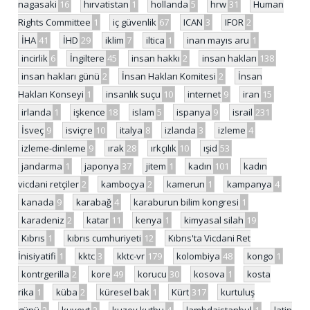
nagasaki
16
hırvatistan
1
hollanda
5
hrw
31
Human
Rights Committee
1
iç güvenlik
67
ICAN
3
IFOR
2
İHA
41
İHD
29
iklim
7
iltica
1
inan mayıs aru
1
incirlik
6
İngiltere
45
insan hakkı
2
insan hakları
138
insan hakları günü
2
İnsan Hakları Komitesi
2
İnsan
Hakları Konseyi
1
insanlık suçu
10
internet
9
iran
15
irlanda
1
işkence
18
islam
5
ispanya
9
israil
231
İsveç
9
isviçre
10
italya
8
izlanda
3
izleme
4
izleme-dinleme
9
ırak
28
ırkçılık
10
ışid
53
jandarma
1
japonya
37
jitem
1
kadın
101
kadın
vicdani retçiler
2
kamboçya
2
kamerun
1
kampanya
4
kanada
9
karabağ
4
karaburun bilim kongresi
1
karadeniz
2
katar
11
kenya
1
kimyasal silah
19
Kıbrıs
1
kıbrıs cumhuriyeti
12
Kıbrıs'ta Vicdani Ret
İnisiyatifi
1
kktc
3
kktc-vr
179
kolombiya
48
kongo
1
kontrgerilla
2
kore
49
korucu
30
kosova
1
kosta
rika
1
küba
2
küresel bak
1
Kürt
317
kurtuluş