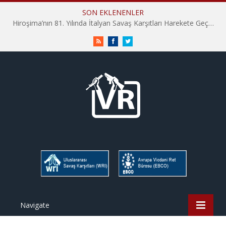
SON EKLENENLER
Hiroşima’nın 81. Yılında İtalyan Savaş Karşıtları Harekete Geçti: “Hatırlamak yeterli değil”
RSS
Facebook
Twitter
Navigate