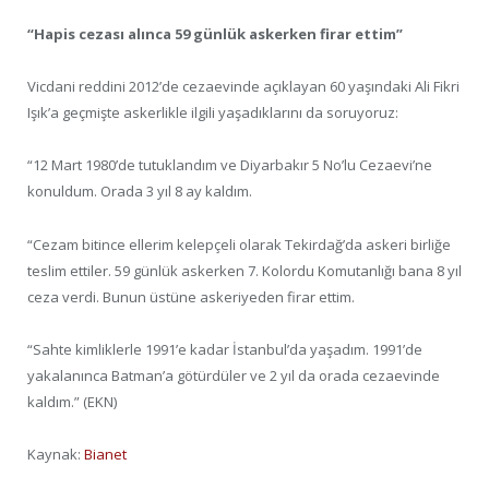
“Hapis cezası alınca 59 günlük askerken firar ettim”
Vicdani reddini 2012’de cezaevinde açıklayan 60 yaşındaki Ali Fikri
Işık’a geçmişte askerlikle ilgili yaşadıklarını da soruyoruz:
“12 Mart 1980’de tutuklandım ve Diyarbakır 5 No’lu Cezaevi’ne
konuldum. Orada 3 yıl 8 ay kaldım.
“Cezam bitince ellerim kelepçeli olarak Tekirdağ’da askeri birliğe
teslim ettiler. 59 günlük askerken 7. Kolordu Komutanlığı bana 8 yıl
ceza verdi. Bunun üstüne askeriyeden firar ettim.
“Sahte kimliklerle 1991’e kadar İstanbul’da yaşadım. 1991’de
yakalanınca Batman’a götürdüler ve 2 yıl da orada cezaevinde
kaldım.” (EKN)
Kaynak:
Bianet