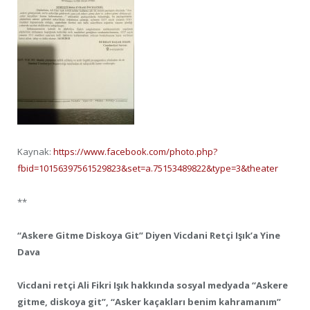
Kaynak:
https://www.facebook.com/photo.php?
fbid=10156397561529823&set=a.75153489822&type=3&theater
**
“Askere Gitme Diskoya Git” Diyen Vicdani Retçi Işık’a Yine
Dava
Vicdani retçi Ali Fikri Işık hakkında sosyal medyada “Askere
gitme, diskoya git”, “Asker kaçakları benim kahramanım”