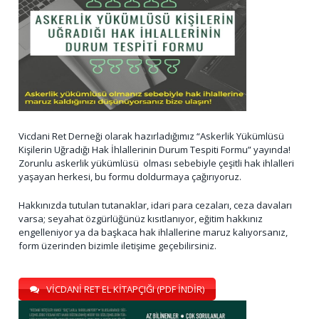
Vicdani Ret Derneği olarak hazırladığımız “Askerlik Yükümlüsü
Kişilerin Uğradığı Hak İhlallerinin Durum Tespiti Formu” yayında!
Zorunlu askerlik yükümlüsü olması sebebiyle çeşitli hak ihlalleri
yaşayan herkesi, bu formu doldurmaya çağırıyoruz.
Hakkınızda tutulan tutanaklar, idari para cezaları, ceza davaları
varsa; seyahat özgürlüğünüz kısıtlanıyor, eğitim hakkınız
engelleniyor ya da başkaca hak ihlallerine maruz kalıyorsanız,
form üzerinden bizimle iletişime geçebilirsiniz.
VİCDANİ RET EL KİTAPÇIĞI (PDF İNDİR)