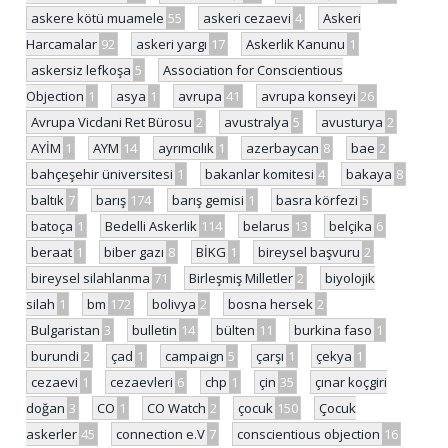
askere kötü muamele
55
askeri cezaevi
4
Askeri
Harcamalar
92
askeri yargı
17
Askerlik Kanunu
1
askersiz lefkoşa
5
Association for Conscientious
Objection
1
asya
1
avrupa
41
avrupa konseyi
26
Avrupa Vicdani Ret Bürosu
2
avustralya
5
avusturya
2
AYİM
1
AYM
14
ayrımcılık
1
azerbaycan
8
bae
2
bahçeşehir üniversitesi
1
bakanlar komitesi
4
bakaya
8
baltık
7
barış
174
barış gemisi
1
basra körfezi
5
batoça
1
Bedelli Askerlik
114
belarus
13
belçika
6
beraat
1
biber gazı
8
BİKG
1
bireysel başvuru
2
bireysel silahlanma
71
Birleşmiş Milletler
2
biyolojik
silah
1
bm
172
bolivya
2
bosna hersek
2
Bulgaristan
3
bulletin
14
bülten
11
burkina faso
1
burundi
2
çad
1
campaign
5
çarşı
1
çekya
1
cezaevi
1
cezaevleri
6
chp
1
çin
35
çınar koçgiri
doğan
3
CO
1
CO Watch
2
çocuk
150
Çocuk
askerler
45
connection e.V
7
conscientious objection
16