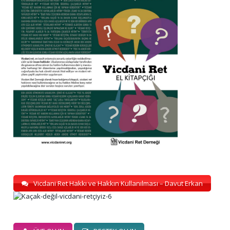
Vicdani Ret Hakkı ve Hakkın Kullanılması – Davut Erkan