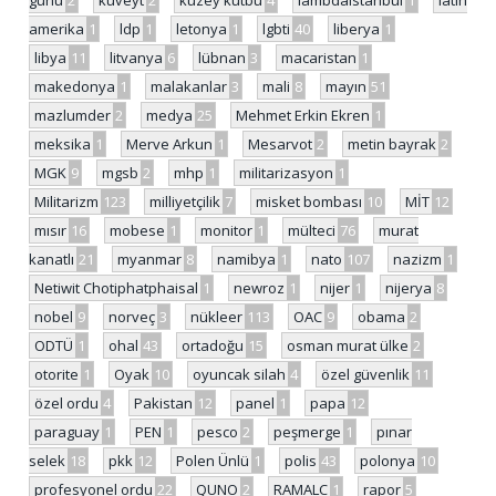
günü
2
kuveyt
2
kuzey kutbu
4
lambdaistanbul
1
latin
amerika
1
ldp
1
letonya
1
lgbti
40
liberya
1
libya
11
litvanya
6
lübnan
3
macaristan
1
makedonya
1
malakanlar
3
mali
8
mayın
51
mazlumder
2
medya
25
Mehmet Erkin Ekren
1
meksika
1
Merve Arkun
1
Mesarvot
2
metin bayrak
2
MGK
9
mgsb
2
mhp
1
militarizasyon
1
Militarizm
123
milliyetçilik
7
misket bombası
10
MİT
12
mısır
16
mobese
1
monitor
1
mülteci
76
murat
kanatlı
21
myanmar
8
namibya
1
nato
107
nazizm
1
Netiwit Chotiphatphaisal
1
newroz
1
nijer
1
nijerya
8
nobel
9
norveç
3
nükleer
113
OAC
9
obama
2
ODTÜ
1
ohal
43
ortadoğu
15
osman murat ülke
2
otorite
1
Oyak
10
oyuncak silah
4
özel güvenlik
11
özel ordu
4
Pakistan
12
panel
1
papa
12
paraguay
1
PEN
1
pesco
2
peşmerge
1
pınar
selek
18
pkk
12
Polen Ünlü
1
polis
43
polonya
10
profesyonel ordu
22
QUNO
2
RAMALC
1
rapor
5