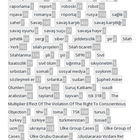
raporlama
1
report
3
roboski
34
robot
15
rojava
39
romanya
3
röportaj
2
rusya
150
sağlık
1
sahel
1
Savaş
190
savaş karşıtı
420
savaş karşıtlığı
3
savaş oyunu
2
savaş suçu
77
savaşa hayır
1
şehitlik
56
sergi
1
siber
5
şiddetsizlik
45
şiir
4
Silah
- Yerli
162
silah projeleri
5
Silah ticareti
256
Silahlanma
114
şili
1
şiö
1
SIPRI
41
Sivil
İtaatsizlik
29
sivil ölüm
5
sığınma
1
sıkıyönetim
1
sırbistan
1
somali
8
sosyal medya
8
soykırım
15
sözleşmeli er
17
srilanka
2
sudan
12
Şüpheli Asker
Ölümleri
358
Suriye
172
Suruç Katliamı
1
suudi
arabistan
45
tayland
16
tayvan
4
tck 318
1
The
Multiplier Effect Of The Violation Of The Right To Conscientious
Objection
1
tihv
5
toma
2
TSK
188
tunus
1
turkey
2
türkiye
410
türkmenistan
2
tüsiad
6
ucm
10
ukrayna
118
Ulke Group Cases
1
Ülke Group of
Cases
1
Ülke Grubu Davaları
2
Uluslararası Vicdani Ret