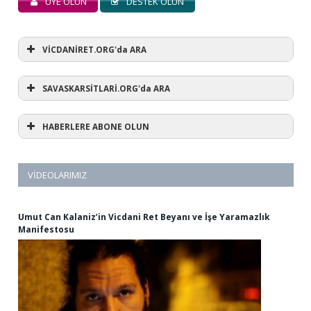
ÜYE OLUN
DESTEK OLUN
VİCDANİRET.ORG'da ARA
SAVASKARSİTLARİ.ORG'da ARA
HABERLERE ABONE OLUN
VIDEOLARIMIZ
Umut Can Kalaniz’in Vicdani Ret Beyanı ve İşe Yaramazlık
Manifestosu