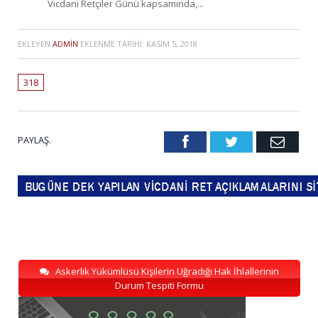
Vicdani Retçiler Günü kapsamında,...
EKLEYEN
ADMIN
EKLENME TARIHI:
KASIM 5, 2018
318
PAYLAŞ.
Facebook
Twitter
Emai
Askerlik Yükümlüsü Kişilerin Uğradığı Hak İhlallerinin
Durum Tespiti Formu