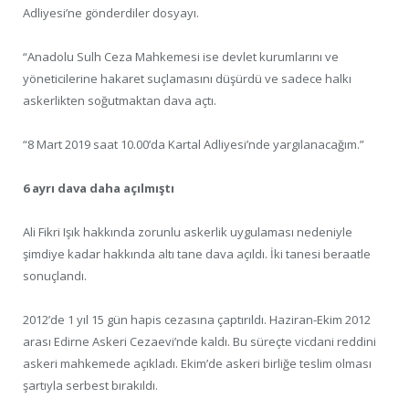
Adliyesi’ne gönderdiler dosyayı.
“Anadolu Sulh Ceza Mahkemesi ise devlet kurumlarını ve
yöneticilerine hakaret suçlamasını düşürdü ve sadece halkı
askerlikten soğutmaktan dava açtı.
“8 Mart 2019 saat 10.00’da Kartal Adliyesi’nde yargılanacağım.”
6 ayrı dava daha açılmıştı
Ali Fikri Işık hakkında zorunlu askerlik uygulaması nedeniyle
şimdiye kadar hakkında altı tane dava açıldı. İki tanesi beraatle
sonuçlandı.
2012’de 1 yıl 15 gün hapis cezasına çaptırıldı. Haziran-Ekim 2012
arası Edirne Askeri Cezaevi’nde kaldı. Bu süreçte vicdani reddini
askeri mahkemede açıkladı. Ekim’de askeri birliğe teslim olması
şartıyla serbest bırakıldı.