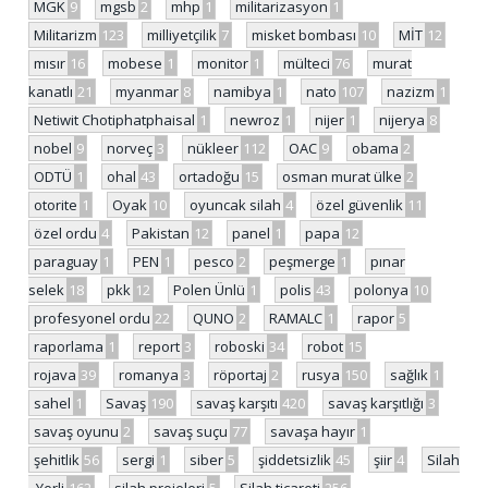
MGK
9
mgsb
2
mhp
1
militarizasyon
1
Militarizm
123
milliyetçilik
7
misket bombası
10
MİT
12
mısır
16
mobese
1
monitor
1
mülteci
76
murat
kanatlı
21
myanmar
8
namibya
1
nato
107
nazizm
1
Netiwit Chotiphatphaisal
1
newroz
1
nijer
1
nijerya
8
nobel
9
norveç
3
nükleer
112
OAC
9
obama
2
ODTÜ
1
ohal
43
ortadoğu
15
osman murat ülke
2
otorite
1
Oyak
10
oyuncak silah
4
özel güvenlik
11
özel ordu
4
Pakistan
12
panel
1
papa
12
paraguay
1
PEN
1
pesco
2
peşmerge
1
pınar
selek
18
pkk
12
Polen Ünlü
1
polis
43
polonya
10
profesyonel ordu
22
QUNO
2
RAMALC
1
rapor
5
raporlama
1
report
3
roboski
34
robot
15
rojava
39
romanya
3
röportaj
2
rusya
150
sağlık
1
sahel
1
Savaş
190
savaş karşıtı
420
savaş karşıtlığı
3
savaş oyunu
2
savaş suçu
77
savaşa hayır
1
şehitlik
56
sergi
1
siber
5
şiddetsizlik
45
şiir
4
Silah
- Yerli
162
silah projeleri
5
Silah ticareti
256