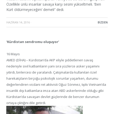
Özellikle ünlü insanlar savaşa karşı sesini yükseltmeli. ‘Ben
Kürt öldürmeyeceğim’ demeli” dedi.
HAZIRAN 14, 2016
·
BIZDEN
‘Kürdistan sendromu oluşuyor’
16 Mayıs
AMED (DİHA) – Kürdistan’da AKP eliyle şiddetlenen savaş
nedeniyle sivil katliamların yanı sıra yüzlerce asker yaşamını
yitirdi, binlercesi de yaralandı. Çatışmalarda kullanılan özel
harekatçıların birçoğu psikolojik sorunlar yaşarken, durumu
değerlendiren vicdani ret aktivisti Oğuz Sönmez, tıpkı Vietnam’da
insanlık dışı katliamlara imza atan ABD askerlerinde olduğu gibi
Kürdistan’da savaşan devlet güçlerinde de benzer durumun
ortaya çıktığını dile getirdi.