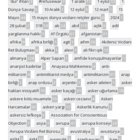
'dur' ihtarı
3
#refusewar
1
1 aralık
11
1 eylül
12
1.
Dünya Savaşı
5
10 Aralık
1
12 eylül
3
12 mart
1
15
Mayıs
44
15 mayıs dünya vicdani retçiler günü
6
2024
1
28 şubat
2
318
59
ab
24
abd
319
açlık
6
adil
yargılanma hakkı
1
Af Örgütü
61
afganistan
31
afrika
9
afrika birliği
1
agit
1
aihm
26
Akdeniz Vicdani
Ret Buluşması
6
akka
1
alevi
1
ali fikri ışık
13
almanya
128
Alper Sapan
1
amfide konuşulmayanlar
1
anarşist kadınlar
1
Anayasa Mahkemesi
4
anti-
militarizm
4
antimilitarist medya
8
antimilitarizm
97
arap
birliği
1
arap ordusu
2
arjantin
1
asker aileleri
1
asker
hakları inisiyatifi
15
asker kaçağı
31
asker uğurlama
18
askere kötü muamele
55
askeri cezaevi
4
Askeri
Harcamalar
92
askeri yargı
17
Askerlik Kanunu
1
askersiz lefkoşa
5
Association for Conscientious
Objection
1
asya
1
avrupa
41
avrupa konseyi
26
Avrupa Vicdani Ret Bürosu
2
avustralya
5
avusturya
2
AYİM
1
AYM
14
ayrımcılık
1
azerbaycan
8
bae
2