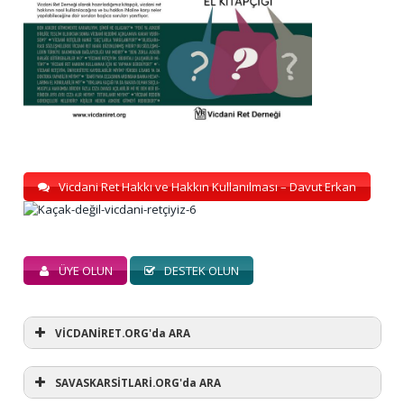
Vicdani Ret Hakkı ve Hakkın Kullanılması – Davut Erkan
ÜYE OLUN
DESTEK OLUN
VİCDANİRET.ORG'da ARA
SAVASKARSİTLARİ.ORG'da ARA