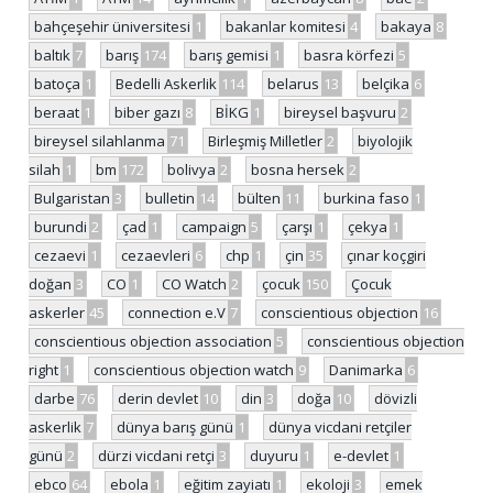
bahçeşehir üniversitesi
1
bakanlar komitesi
4
bakaya
8
baltık
7
barış
174
barış gemisi
1
basra körfezi
5
batoça
1
Bedelli Askerlik
114
belarus
13
belçika
6
beraat
1
biber gazı
8
BİKG
1
bireysel başvuru
2
bireysel silahlanma
71
Birleşmiş Milletler
2
biyolojik
silah
1
bm
172
bolivya
2
bosna hersek
2
Bulgaristan
3
bulletin
14
bülten
11
burkina faso
1
burundi
2
çad
1
campaign
5
çarşı
1
çekya
1
cezaevi
1
cezaevleri
6
chp
1
çin
35
çınar koçgiri
doğan
3
CO
1
CO Watch
2
çocuk
150
Çocuk
askerler
45
connection e.V
7
conscientious objection
16
conscientious objection association
5
conscientious objection
right
1
conscientious objection watch
9
Danimarka
6
darbe
76
derin devlet
10
din
3
doğa
10
dövizli
askerlik
7
dünya barış günü
1
dünya vicdani retçiler
günü
2
dürzi vicdani retçi
3
duyuru
1
e-devlet
1
ebco
64
ebola
1
eğitim zayiatı
1
ekoloji
3
emek