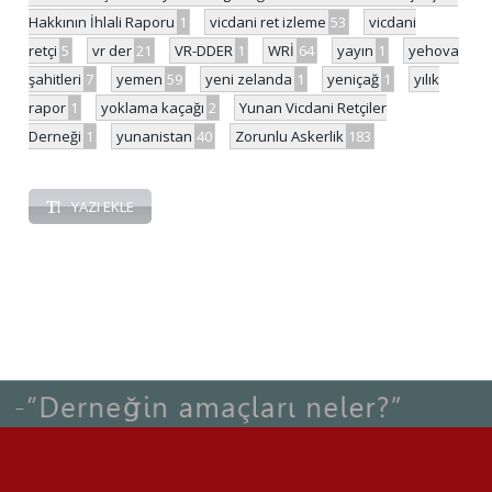
Hakkının İhlali Raporu
1
vicdani ret izleme
53
vicdani
retçi
5
vr der
21
VR-DDER
1
WRİ
64
yayın
1
yehova
şahitleri
7
yemen
59
yeni zelanda
1
yeniçağ
1
yılık
rapor
1
yoklama kaçağı
2
Yunan Vicdani Retçiler
Derneği
1
yunanistan
40
Zorunlu Askerlik
183
YAZI EKLE