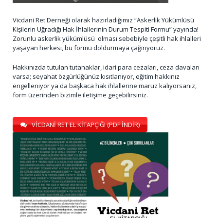
Vicdani Ret Derneği olarak hazırladığımız “Askerlik Yükümlüsü
Kişilerin Uğradığı Hak İhlallerinin Durum Tespiti Formu” yayında!
Zorunlu askerlik yükümlüsü olması sebebiyle çeşitli hak ihlalleri
yaşayan herkesi, bu formu doldurmaya çağırıyoruz.
Hakkınızda tutulan tutanaklar, idari para cezaları, ceza davaları
varsa; seyahat özgürlüğünüz kısıtlanıyor, eğitim hakkınız
engelleniyor ya da başkaca hak ihlallerine maruz kalıyorsanız,
form üzerinden bizimle iletişime geçebilirsiniz.
VİCDANİ RET EL KİTAPÇIĞI (PDF İNDİR)