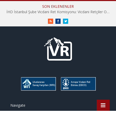
SON EKLENENLER
İHD İstanbul Şube Vicdani Ret Komisyonu: Vicdani Retçiler Olarak Destek İçin Buradayız!
RSS
Facebook
Twitter
Navigate