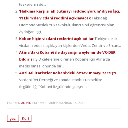
tezkerenin de...
‘Halkıma karşı silah tutmayı reddediyorum’ diyen İşçi,
11 Ekim’de vicdani reddini açıklayacak
Tekirdağ
Otomotiv Meslek Yüksekokulu ikinci sınıf öğrencisi olan
Aydoğan İşçi,...
Kobanê için vicdani retlerini açıkladılar
Türkiye'de ilk
vicdani reddini açıklayan kişilerden Vedat Zencir ve Ercan...
Atina’daki Kobanê ile dayanışma eyleminde VR-DER
bildirisi
IŞİD çetelerine direnen Kobanê için Atina’da
meclis binası önünde bir...
Anti-Militaristler Kobani’deki özsavunmayı tartıştı
Vicdani Ret Derneği ve Lamdaistanbul’un birlikte
örgütlediği “Kobani özgülünde gelişen...
EKLEYEN
ADMIN
EKLENME TARIHI:
HAZIRAN 14, 2016
gazi
Kürt