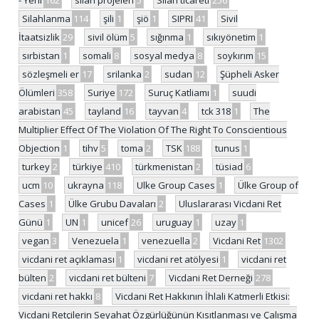
Silahlanma
114
şili
1
şiö
1
SIPRI
41
Sivil
İtaatsizlik
29
sivil ölüm
5
sığınma
1
sıkıyönetim
1
sırbistan
1
somali
8
sosyal medya
8
soykırım
15
sözleşmeli er
17
srilanka
2
sudan
12
Şüpheli Asker
Ölümleri
358
Suriye
172
Suruç Katliamı
1
suudi
arabistan
45
tayland
16
tayvan
4
tck 318
1
The
Multiplier Effect Of The Violation Of The Right To Conscientious
Objection
1
tihv
5
toma
2
TSK
188
tunus
1
turkey
2
türkiye
410
türkmenistan
2
tüsiad
6
ucm
10
ukrayna
118
Ulke Group Cases
1
Ülke Group of
Cases
1
Ülke Grubu Davaları
2
Uluslararası Vicdani Ret
Günü
1
UN
1
unicef
26
uruguay
1
uzay
1
vegan
3
Venezuela
1
venezuella
2
Vicdani Ret
1302
vicdani ret açıklaması
1
vicdani ret atölyesi
1
vicdani ret
bülten
2
vicdani ret bülteni
7
Vicdani Ret Derneği
278
vicdani ret hakkı
8
Vicdani Ret Hakkının İhlali Katmerli Etkisi:
Vicdani Retçilerin Seyahat Özgürlüğünün Kısıtlanması ve Çalışma