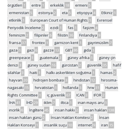
örgütleri
1
eritre
1
erkeklik
18
ermeni
5
ermenistan
5
estonya
2
eta
5
etiyopya
4
Etkiniz
1
etkinlik
1
European Court of Human Rights
1
Evrensel
Periyodik İnceleme
2
ezidi
1
fas
1
faşizm
4
feminizm
2
filipinler
6
filistin
36
Finlandiya
9
fransa
37
frontex
1
garnizon kent
1
gayrimüslim
7
gaza
1
gazi
6
gazze
13
GBT
86
gıda
1
greenpeace
1
guatemala
2
güney afrika
1
güney çin
denizi
3
güney sudan
16
gürcistan
2
güvenlik
35
hafif
silahlar
3
haiti
1
halkı askerlikten soğutma
1
hamas
2
hayvan
20
hidrojen bombası
3
hindistan
12
hirosima-
nagasaki
15
hırvatistan
1
hollanda
5
hrw
31
Human
Rights Committee
1
iç güvenlik
67
ICAN
3
IFOR
2
İHA
41
İHD
29
iklim
7
iltica
1
inan mayıs aru
1
incirlik
6
İngiltere
45
insan hakkı
2
insan hakları
138
insan hakları günü
2
İnsan Hakları Komitesi
2
İnsan
Hakları Konseyi
1
insanlık suçu
10
internet
9
iran
15