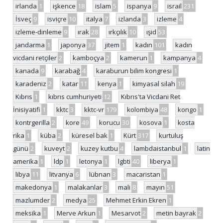
irlanda
1
işkence
18
islam
5
ispanya
9
israil
231
İsveç
9
isviçre
10
italya
7
izlanda
3
izleme
4
izleme-dinleme
9
ırak
28
ırkçılık
10
ışid
53
jandarma
1
japonya
37
jitem
1
kadın
101
kadın
vicdani retçiler
2
kamboçya
2
kamerun
1
kampanya
4
kanada
9
karabağ
4
karaburun bilim kongresi
1
karadeniz
2
katar
11
kenya
1
kimyasal silah
19
Kıbrıs
1
kıbrıs cumhuriyeti
12
Kıbrıs'ta Vicdani Ret
İnisiyatifi
1
kktc
3
kktc-vr
179
kolombiya
48
kongo
1
kontrgerilla
2
kore
49
korucu
30
kosova
1
kosta
rika
1
küba
2
küresel bak
1
Kürt
317
kurtuluş
günü
2
kuveyt
2
kuzey kutbu
4
lambdaistanbul
1
latin
amerika
1
ldp
1
letonya
1
lgbti
40
liberya
1
libya
11
litvanya
6
lübnan
3
macaristan
1
makedonya
1
malakanlar
3
mali
8
mayın
51
mazlumder
2
medya
25
Mehmet Erkin Ekren
1
meksika
1
Merve Arkun
1
Mesarvot
2
metin bayrak
2