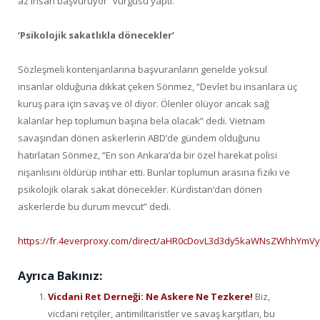
az insan başvuruyor” vurgusu yaptı.
‘Psikolojik sakatlıkla dönecekler’
Sözleşmeli kontenjanlarına başvuranların genelde yoksul
insanlar olduğuna dikkat çeken Sönmez, “Devlet bu insanlara üç
kuruş para için savaş ve öl diyor. Ölenler ölüyor ancak sağ
kalanlar hep toplumun başına bela olacak” dedi. Vietnam
savaşından dönen askerlerin ABD’de gündem olduğunu
hatırlatan Sönmez, “En son Ankara’da bir özel harekat polisi
nişanlısını öldürüp intihar etti. Bunlar toplumun arasına fiziki ve
psikolojik olarak sakat dönecekler. Kürdistan’dan dönen
askerlerde bu durum mevcut” dedi.
https://fr.4everproxy.com/direct/aHR0cDovL3d3dy5kaWNsZWhhYm
Ayrıca Bakınız:
Vicdani Ret Derneği: Ne Askere Ne Tezkere!
Biz,
vicdani retçiler, antimilitaristler ve savaş karşıtları, bu