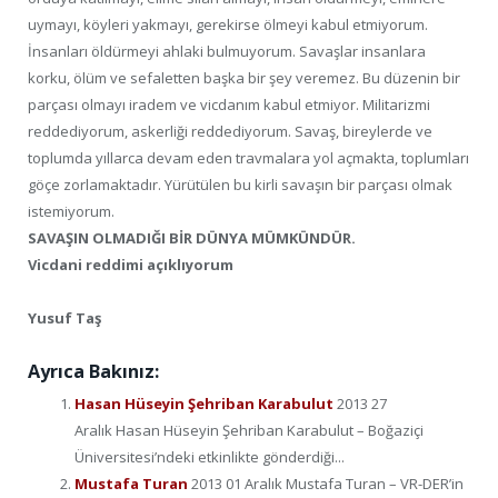
uymayı, köyleri yakmayı, gerekirse ölmeyi kabul etmiyorum.
İnsanları öldürmeyi ahlaki bulmuyorum. Savaşlar insanlara
korku, ölüm ve sefaletten başka bir şey veremez. Bu düzenin bir
parçası olmayı iradem ve vicdanım kabul etmiyor. Militarizmi
reddediyorum, askerliği reddediyorum. Savaş, bireylerde ve
toplumda yıllarca devam eden travmalara yol açmakta, toplumları
göçe zorlamaktadır. Yürütülen bu kirli savaşın bir parçası olmak
istemiyorum.
SAVAŞIN OLMADIĞI BİR DÜNYA MÜMKÜNDÜR.
Vicdani reddimi açıklıyorum
Yusuf Taş
Ayrıca Bakınız:
Hasan Hüseyin Şehriban Karabulut
2013 27
Aralık Hasan Hüseyin Şehriban Karabulut – Boğaziçi
Üniversitesi’ndeki etkinlikte gönderdiği...
Mustafa Turan
2013 01 Aralık Mustafa Turan – VR-DER’in