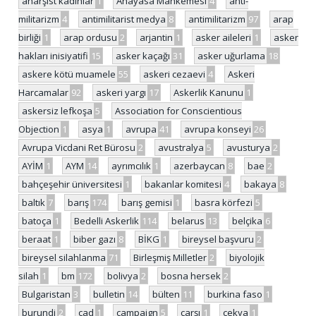
anarşist kadınlar
1
Anayasa Mahkemesi
4
anti-
militarizm
4
antimilitarist medya
8
antimilitarizm
97
arap
birliği
1
arap ordusu
2
arjantin
1
asker aileleri
1
asker
hakları inisiyatifi
15
asker kaçağı
31
asker uğurlama
18
askere kötü muamele
55
askeri cezaevi
4
Askeri
Harcamalar
92
askeri yargı
17
Askerlik Kanunu
1
askersiz lefkoşa
5
Association for Conscientious
Objection
1
asya
1
avrupa
41
avrupa konseyi
26
Avrupa Vicdani Ret Bürosu
2
avustralya
5
avusturya
2
AYİM
1
AYM
14
ayrımcılık
1
azerbaycan
8
bae
2
bahçeşehir üniversitesi
1
bakanlar komitesi
4
bakaya
8
baltık
7
barış
174
barış gemisi
1
basra körfezi
5
batoça
1
Bedelli Askerlik
114
belarus
13
belçika
6
beraat
1
biber gazı
8
BİKG
1
bireysel başvuru
2
bireysel silahlanma
71
Birleşmiş Milletler
2
biyolojik
silah
1
bm
172
bolivya
2
bosna hersek
2
Bulgaristan
3
bulletin
14
bülten
11
burkina faso
1
burundi
2
çad
1
campaign
5
çarşı
1
çekya
1