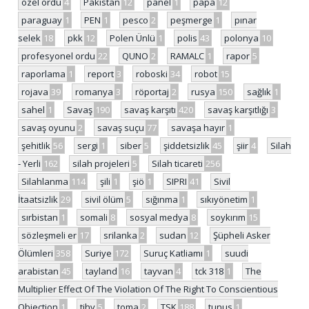
özel ordu
4
Pakistan
12
panel
1
papa
12
paraguay
1
PEN
1
pesco
2
peşmerge
1
pınar
selek
18
pkk
12
Polen Ünlü
1
polis
43
polonya
10
profesyonel ordu
22
QUNO
2
RAMALC
1
rapor
5
raporlama
1
report
3
roboski
34
robot
15
rojava
39
romanya
3
röportaj
2
rusya
150
sağlık
1
sahel
1
Savaş
190
savaş karşıtı
420
savaş karşıtlığı
3
savaş oyunu
2
savaş suçu
77
savaşa hayır
1
şehitlik
56
sergi
1
siber
5
şiddetsizlik
45
şiir
4
Silah
- Yerli
162
silah projeleri
5
Silah ticareti
256
Silahlanma
114
şili
1
şiö
1
SIPRI
41
Sivil
İtaatsizlik
29
sivil ölüm
5
sığınma
1
sıkıyönetim
1
sırbistan
1
somali
8
sosyal medya
8
soykırım
15
sözleşmeli er
17
srilanka
2
sudan
12
Şüpheli Asker
Ölümleri
358
Suriye
172
Suruç Katliamı
1
suudi
arabistan
45
tayland
16
tayvan
4
tck 318
1
The
Multiplier Effect Of The Violation Of The Right To Conscientious
Objection
1
tihv
5
toma
2
TSK
188
tunus
1