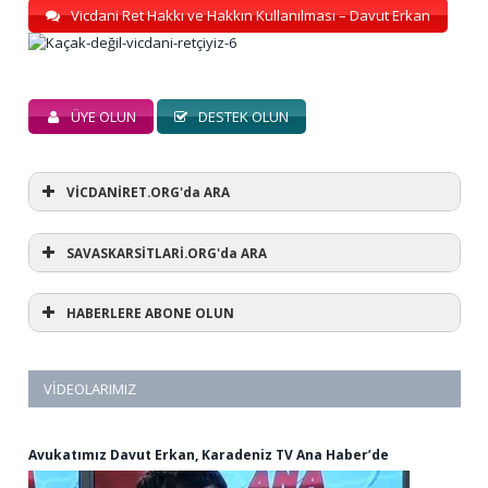
Vicdani Ret Hakkı ve Hakkın Kullanılması – Davut Erkan
ÜYE OLUN
DESTEK OLUN
VİCDANİRET.ORG'da ARA
SAVASKARSİTLARİ.ORG'da ARA
HABERLERE ABONE OLUN
VIDEOLARIMIZ
Avukatımız Davut Erkan, Karadeniz TV Ana Haber’de