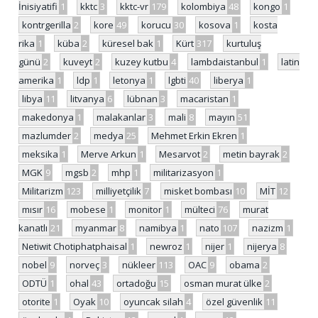
İnisiyatifi
1
kktc
3
kktc-vr
179
kolombiya
48
kongo
1
kontrgerilla
2
kore
49
korucu
30
kosova
1
kosta
rika
1
küba
2
küresel bak
1
Kürt
317
kurtuluş
günü
2
kuveyt
2
kuzey kutbu
4
lambdaistanbul
1
latin
amerika
1
ldp
1
letonya
1
lgbti
40
liberya
1
libya
11
litvanya
6
lübnan
3
macaristan
1
makedonya
1
malakanlar
3
mali
8
mayın
51
mazlumder
2
medya
25
Mehmet Erkin Ekren
1
meksika
1
Merve Arkun
1
Mesarvot
2
metin bayrak
2
MGK
9
mgsb
2
mhp
1
militarizasyon
1
Militarizm
123
milliyetçilik
7
misket bombası
10
MİT
12
mısır
16
mobese
1
monitor
1
mülteci
76
murat
kanatlı
21
myanmar
8
namibya
1
nato
107
nazizm
1
Netiwit Chotiphatphaisal
1
newroz
1
nijer
1
nijerya
8
nobel
9
norveç
3
nükleer
113
OAC
9
obama
2
ODTÜ
1
ohal
43
ortadoğu
15
osman murat ülke
2
otorite
1
Oyak
10
oyuncak silah
4
özel güvenlik
11