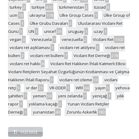
turkey
2
türkiye
410
türkmenistan
2
tüsiad
6
ucm
10
ukrayna
118
Ulke Group Cases
1
Ülke Group of
Cases
1
Ülke Grubu Davaları
2
Uluslararası Vicdani Ret
Günü
1
UN
1
unicef
26
uruguay
1
uzay
1
vegan
3
Venezuela
1
venezuella
2
Vicdani Ret
1302
vicdani ret açıklaması
1
vicdani ret atölyesi
1
vicdani ret
bülten
2
vicdani ret bülteni
7
Vicdani Ret Derneği
278
vicdani ret hakkı
8
Vicdani Ret Hakkının İhlali Katmerli Etkisi:
Vicdani Retçilerin Seyahat Özgürlüğünün Kısıtlanması ve Çalışma
Hakkının İhlali Raporu
1
vicdani ret izleme
53
vicdani
retçi
5
vr der
21
VR-DDER
1
WRİ
64
yayın
1
yehova
şahitleri
7
yemen
59
yeni zelanda
1
yeniçağ
1
yılık
rapor
1
yoklama kaçağı
2
Yunan Vicdani Retçiler
Derneği
1
yunanistan
40
Zorunlu Askerlik
183
YAZI EKLE