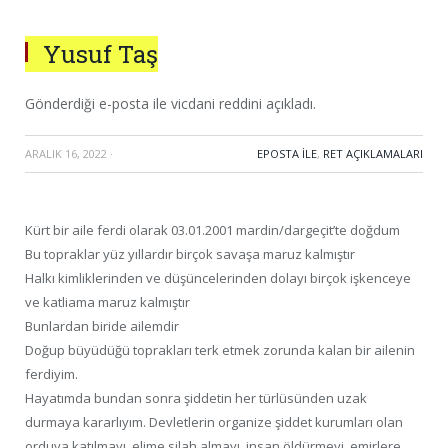
Yusuf Taş
Gönderdiği e-posta ile vicdani reddini açıkladı.
ARALIK 16, 2022
·
EPOSTA ILE
,
RET AÇIKLAMALARI
Kürt bir aile ferdi olarak 03.01.2001 mardin/dargeçit’te doğdum
Bu topraklar yüz yıllardır birçok savaşa maruz kalmıştır
Halkı kimliklerinden ve düşüncelerinden dolayı birçok işkenceye
ve katliama maruz kalmıştır
Bunlardan biride ailemdir
Doğup büyüdüğü toprakları terk etmek zorunda kalan bir ailenin
ferdiyim.
Hayatımda bundan sonra şiddetin her türlüsünden uzak
durmaya kararlıyım. Devletlerin organize şiddet kurumları olan
orduya katılmayı, elime silah almayı, insan öldürmeyi, emirlere