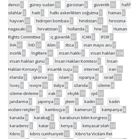
denizi
3
güney sudan
16
gürcistan
2
güvenlik
35
hafif
silahlar
3
haiti
1
halkı askerlikten soğutma
1
hamas
2
hayvan
20
hidrojen bombası
3
hindistan
12
hirosima-
nagasaki
16
hırvatistan
1
hollanda
5
hrw
31
Human
Rights Committee
1
iç güvenlik
67
ICAN
3
IFOR
2
İHA
41
İHD
29
iklim
7
iltica
1
inan mayıs aru
1
incirlik
6
İngiltere
45
insan hakkı
2
insan hakları
138
insan hakları günü
2
İnsan Hakları Komitesi
2
İnsan
Hakları Konseyi
1
insanlık suçu
10
internet
9
iran
15
irlanda
1
işkence
18
islam
5
ispanya
9
israil
231
İsveç
9
isviçre
10
italya
8
izlanda
3
izleme
4
izleme-dinleme
9
ırak
28
ırkçılık
10
ışid
53
jandarma
1
japonya
37
jitem
1
kadın
101
kadın
vicdani retçiler
2
kamboçya
2
kamerun
1
kampanya
4
kanada
9
karabağ
4
karaburun bilim kongresi
1
karadeniz
2
katar
11
kenya
1
kimyasal silah
19
Kıbrıs
1
kıbrıs cumhuriyeti
12
Kıbrıs'ta Vicdani Ret