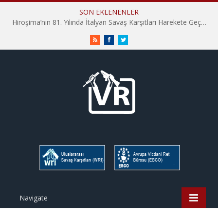
SON EKLENENLER
Hiroşima’nın 81. Yılında İtalyan Savaş Karşıtları Harekete Geçti: “Hatırlamak yeterli değil”
RSS
Facebook
Twitter
Navigate