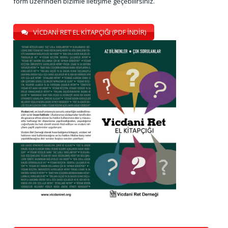
form üzerinden bizimle iletişime geçebilirsiniz.
VİCDANİ RET EL KİTAPÇIĞI (PDF İNDİR)