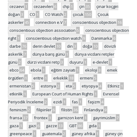
cezaevi
1
cezaevleri
6
chp
1
çin
35
çınar koçgiri
doğan
3
CO
1
CO Watch
2
çocuk
150
Çocuk
askerler
45
connection e.V
7
conscientious objection
16
conscientious objection association
5
conscientious objection
right
1
conscientious objection watch
9
Danimarka
6
darbe
76
derin devlet
10
din
3
doğa
10
dövizli
askerlik
7
dünya barış günü
1
dünya vicdani retçiler
günü
2
dürzi vicdani retçi
3
duyuru
1
e-devlet
1
ebco
64
ebola
1
eğitim zayiatı
1
ekoloji
3
emek
örgütleri
1
eritre
1
erkeklik
18
ermeni
5
ermenistan
5
estonya
2
eta
5
etiyopya
4
Etkiniz
1
etkinlik
1
European Court of Human Rights
1
Evrensel
Periyodik İnceleme
2
ezidi
1
fas
1
faşizm
4
feminizm
2
filipinler
6
filistin
36
Finlandiya
9
fransa
37
frontex
1
garnizon kent
1
gayrimüslim
7
gaza
1
gazi
6
gazze
13
GBT
86
gıda
1
greenpeace
1
guatemala
2
güney afrika
1
güney çin