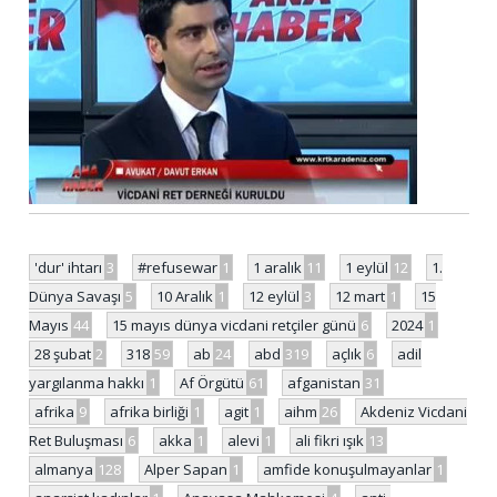
'dur' ihtarı
3
#refusewar
1
1 aralık
11
1 eylül
12
1.
Dünya Savaşı
5
10 Aralık
1
12 eylül
3
12 mart
1
15
Mayıs
44
15 mayıs dünya vicdani retçiler günü
6
2024
1
28 şubat
2
318
59
ab
24
abd
319
açlık
6
adil
yargılanma hakkı
1
Af Örgütü
61
afganistan
31
afrika
9
afrika birliği
1
agit
1
aihm
26
Akdeniz Vicdani
Ret Buluşması
6
akka
1
alevi
1
ali fikri ışık
13
almanya
128
Alper Sapan
1
amfide konuşulmayanlar
1