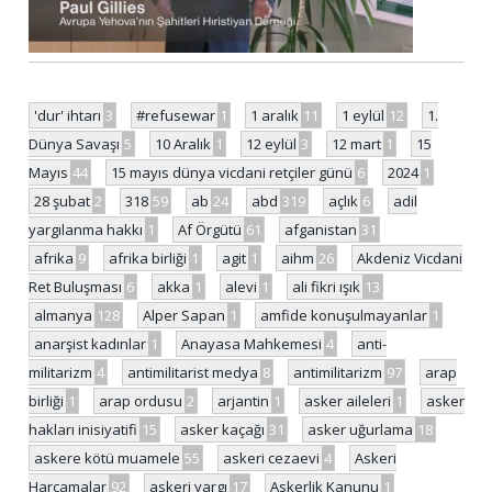
'dur' ihtarı
3
#refusewar
1
1 aralık
11
1 eylül
12
1.
Dünya Savaşı
5
10 Aralık
1
12 eylül
3
12 mart
1
15
Mayıs
44
15 mayıs dünya vicdani retçiler günü
6
2024
1
28 şubat
2
318
59
ab
24
abd
319
açlık
6
adil
yargılanma hakkı
1
Af Örgütü
61
afganistan
31
afrika
9
afrika birliği
1
agit
1
aihm
26
Akdeniz Vicdani
Ret Buluşması
6
akka
1
alevi
1
ali fikri ışık
13
almanya
128
Alper Sapan
1
amfide konuşulmayanlar
1
anarşist kadınlar
1
Anayasa Mahkemesi
4
anti-
militarizm
4
antimilitarist medya
8
antimilitarizm
97
arap
birliği
1
arap ordusu
2
arjantin
1
asker aileleri
1
asker
hakları inisiyatifi
15
asker kaçağı
31
asker uğurlama
18
askere kötü muamele
55
askeri cezaevi
4
Askeri
Harcamalar
92
askeri yargı
17
Askerlik Kanunu
1