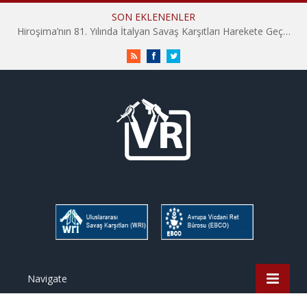
SON EKLENENLER
Hiroşima’nın 81. Yılında İtalyan Savaş Karşıtları Harekete Geçti: “Hatırlamak yeterli değil”
RSS
Facebook
Twitter
Navigate