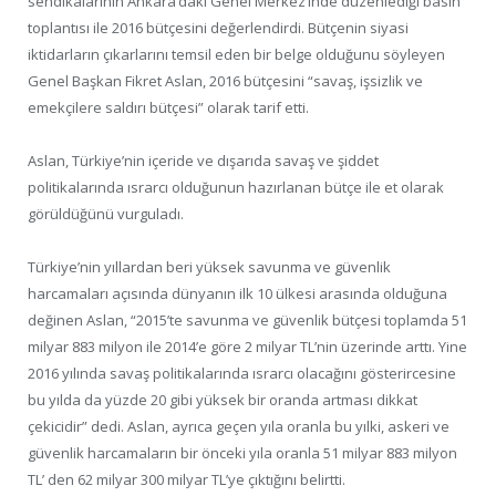
sendikalarının Ankara’daki Genel Merkez’inde düzenlediği basın
toplantısı ile 2016 bütçesini değerlendirdi. Bütçenin siyasi
iktidarların çıkarlarını temsil eden bir belge olduğunu söyleyen
Genel Başkan Fikret Aslan, 2016 bütçesini “savaş, işsizlik ve
emekçilere saldırı bütçesi” olarak tarif etti.
Aslan, Türkiye’nin içeride ve dışarıda savaş ve şiddet
politikalarında ısrarcı olduğunun hazırlanan bütçe ile et olarak
görüldüğünü vurguladı.
Türkiye’nin yıllardan beri yüksek savunma ve güvenlik
harcamaları açısında dünyanın ilk 10 ülkesi arasında olduğuna
değinen Aslan, “2015’te savunma ve güvenlik bütçesi toplamda 51
milyar 883 milyon ile 2014’e göre 2 milyar TL’nin üzerinde arttı. Yine
2016 yılında savaş politikalarında ısrarcı olacağını gösterircesine
bu yılda da yüzde 20 gibi yüksek bir oranda artması dikkat
çekicidir” dedi. Aslan, ayrıca geçen yıla oranla bu yılki, askeri ve
güvenlik harcamaların bir önceki yıla oranla 51 milyar 883 milyon
TL’ den 62 milyar 300 milyar TL’ye çıktığını belirtti.