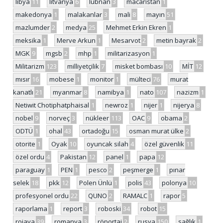
libya
11
litvanya
6
lübnan
3
macaristan
1
makedonya
1
malakanlar
3
mali
8
mayın
51
mazlumder
2
medya
25
Mehmet Erkin Ekren
1
meksika
1
Merve Arkun
1
Mesarvot
2
metin bayrak
2
MGK
9
mgsb
2
mhp
1
militarizasyon
1
Militarizm
123
milliyetçilik
7
misket bombası
10
MİT
12
mısır
16
mobese
1
monitor
1
mülteci
76
murat
kanatlı
21
myanmar
8
namibya
1
nato
107
nazizm
1
Netiwit Chotiphatphaisal
1
newroz
1
nijer
1
nijerya
8
nobel
9
norveç
3
nükleer
113
OAC
9
obama
2
ODTÜ
1
ohal
43
ortadoğu
15
osman murat ülke
2
otorite
1
Oyak
10
oyuncak silah
4
özel güvenlik
11
özel ordu
4
Pakistan
12
panel
1
papa
12
paraguay
1
PEN
1
pesco
2
peşmerge
1
pınar
selek
18
pkk
12
Polen Ünlü
1
polis
43
polonya
10
profesyonel ordu
22
QUNO
2
RAMALC
1
rapor
5
raporlama
1
report
3
roboski
34
robot
15
rojava
39
romanya
3
röportaj
2
rusya
150
sağlık
1