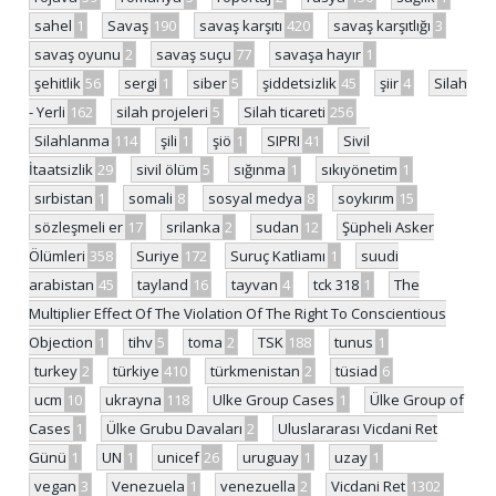
sahel
1
Savaş
190
savaş karşıtı
420
savaş karşıtlığı
3
savaş oyunu
2
savaş suçu
77
savaşa hayır
1
şehitlik
56
sergi
1
siber
5
şiddetsizlik
45
şiir
4
Silah
- Yerli
162
silah projeleri
5
Silah ticareti
256
Silahlanma
114
şili
1
şiö
1
SIPRI
41
Sivil
İtaatsizlik
29
sivil ölüm
5
sığınma
1
sıkıyönetim
1
sırbistan
1
somali
8
sosyal medya
8
soykırım
15
sözleşmeli er
17
srilanka
2
sudan
12
Şüpheli Asker
Ölümleri
358
Suriye
172
Suruç Katliamı
1
suudi
arabistan
45
tayland
16
tayvan
4
tck 318
1
The
Multiplier Effect Of The Violation Of The Right To Conscientious
Objection
1
tihv
5
toma
2
TSK
188
tunus
1
turkey
2
türkiye
410
türkmenistan
2
tüsiad
6
ucm
10
ukrayna
118
Ulke Group Cases
1
Ülke Group of
Cases
1
Ülke Grubu Davaları
2
Uluslararası Vicdani Ret
Günü
1
UN
1
unicef
26
uruguay
1
uzay
1
vegan
3
Venezuela
1
venezuella
2
Vicdani Ret
1302