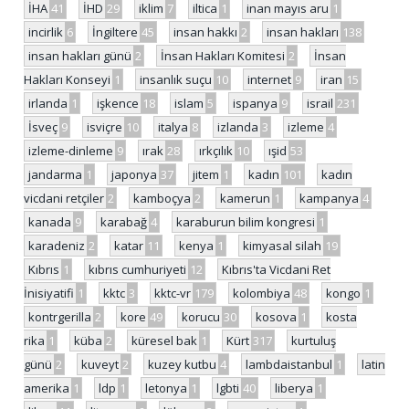
İHA
41
İHD
29
iklim
7
iltica
1
inan mayıs aru
1
incirlik
6
İngiltere
45
insan hakkı
2
insan hakları
138
insan hakları günü
2
İnsan Hakları Komitesi
2
İnsan
Hakları Konseyi
1
insanlık suçu
10
internet
9
iran
15
irlanda
1
işkence
18
islam
5
ispanya
9
israil
231
İsveç
9
isviçre
10
italya
8
izlanda
3
izleme
4
izleme-dinleme
9
ırak
28
ırkçılık
10
ışid
53
jandarma
1
japonya
37
jitem
1
kadın
101
kadın
vicdani retçiler
2
kamboçya
2
kamerun
1
kampanya
4
kanada
9
karabağ
4
karaburun bilim kongresi
1
karadeniz
2
katar
11
kenya
1
kimyasal silah
19
Kıbrıs
1
kıbrıs cumhuriyeti
12
Kıbrıs'ta Vicdani Ret
İnisiyatifi
1
kktc
3
kktc-vr
179
kolombiya
48
kongo
1
kontrgerilla
2
kore
49
korucu
30
kosova
1
kosta
rika
1
küba
2
küresel bak
1
Kürt
317
kurtuluş
günü
2
kuveyt
2
kuzey kutbu
4
lambdaistanbul
1
latin
amerika
1
ldp
1
letonya
1
lgbti
40
liberya
1