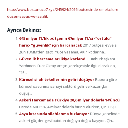
http://www.bestanuce7.xyz/245924/2016-butcesinde-emekcilere-
dusen-savas-ve-issizlik
Ayrıca Bakınız:
645 milyar TL’lik bütçenin 67milyar TL’si -“örtülü”
hariç- “güvenlik” için harcanacak
2017 bütçesi evvelsi
gün TBMM’den geçti. Yüce yasama, AKP iktidarına...
Güvenlik harcamaları ikiye katlandı
Cumhurbaşkanı
Yardımcısı Fuat Oktay artışın gerekçesiyle ilgili olarak da,
“15...
Küresel silah tekellerinin geliri düşüyor
Rapora göre
küresel savunma sanayi sektörü gelir ve kazançları
düşüş...
Askeri Harcamada Türkiye 20,6 milyar dolarla 14’üncü
Listede ABD 582,4 milyar dolarla birinci olurken, Çin 139,2...
Asya kıtasında silahlanma hızlanıyor
Dünya genelinde
askeri güç dengesi batıdan doğuya doğru kayıyor. Çin...