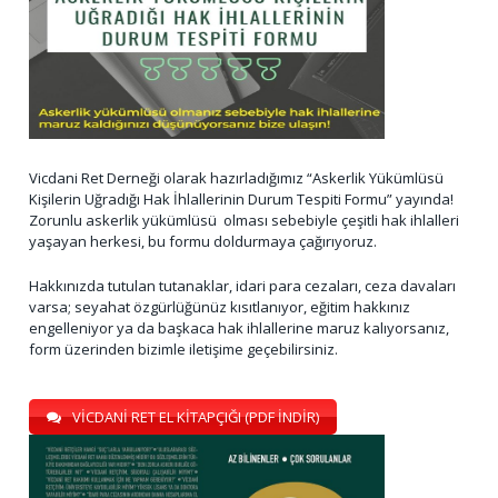
Vicdani Ret Derneği olarak hazırladığımız “Askerlik Yükümlüsü
Kişilerin Uğradığı Hak İhlallerinin Durum Tespiti Formu” yayında!
Zorunlu askerlik yükümlüsü olması sebebiyle çeşitli hak ihlalleri
yaşayan herkesi, bu formu doldurmaya çağırıyoruz.
Hakkınızda tutulan tutanaklar, idari para cezaları, ceza davaları
varsa; seyahat özgürlüğünüz kısıtlanıyor, eğitim hakkınız
engelleniyor ya da başkaca hak ihlallerine maruz kalıyorsanız,
form üzerinden bizimle iletişime geçebilirsiniz.
VİCDANİ RET EL KİTAPÇIĞI (PDF İNDİR)