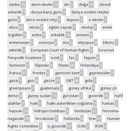
darbe
76
derin devlet
10
din
3
doğa
10
dövizli
askerlik
7
dünya barış günü
1
dünya vicdani retçiler
günü
2
dürzi vicdani retçi
3
duyuru
1
e-devlet
1
ebco
64
ebola
1
eğitim zayiatı
1
ekoloji
3
emek
örgütleri
1
eritre
1
erkeklik
18
ermeni
5
ermenistan
5
estonya
2
eta
5
etiyopya
4
Etkiniz
1
etkinlik
1
European Court of Human Rights
1
Evrensel
Periyodik İnceleme
2
ezidi
1
fas
1
faşizm
4
feminizm
2
filipinler
6
filistin
36
Finlandiya
9
fransa
37
frontex
1
garnizon kent
1
gayrimüslim
7
gaza
1
gazi
6
gazze
13
GBT
86
gıda
1
greenpeace
1
guatemala
2
güney afrika
1
güney çin
denizi
3
güney sudan
16
gürcistan
2
güvenlik
35
hafif
silahlar
3
haiti
1
halkı askerlikten soğutma
1
hamas
2
hayvan
20
hidrojen bombası
3
hindistan
12
hirosima-
nagasaki
16
hırvatistan
1
hollanda
5
hrw
31
Human
Rights Committee
1
iç güvenlik
67
ICAN
3
IFOR
2