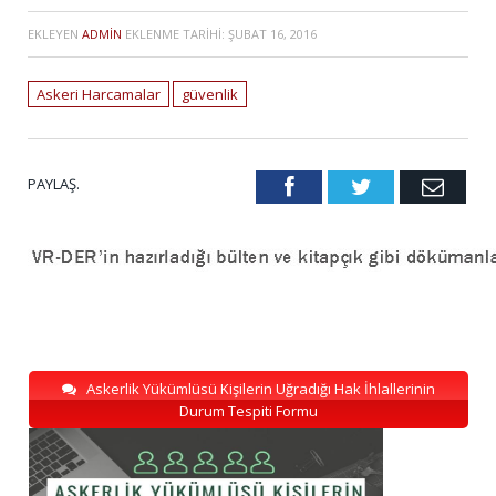
EKLEYEN
ADMIN
EKLENME TARIHI:
ŞUBAT 16, 2016
Askeri Harcamalar
güvenlik
PAYLAŞ.
Facebook
Twitter
Emai
Askerlik Yükümlüsü Kişilerin Uğradığı Hak İhlallerinin
Durum Tespiti Formu