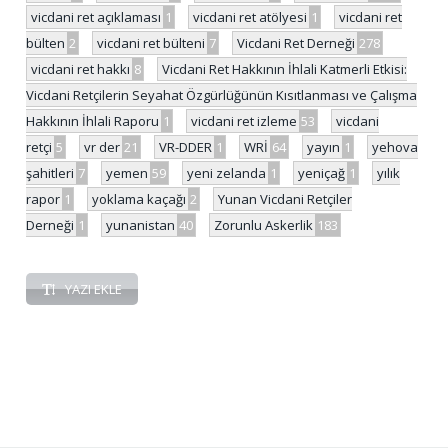
vicdani ret açıklaması
1
vicdani ret atölyesi
1
vicdani ret
bülten
2
vicdani ret bülteni
7
Vicdani Ret Derneği
278
vicdani ret hakkı
8
Vicdani Ret Hakkının İhlali Katmerli Etkisi:
Vicdani Retçilerin Seyahat Özgürlüğünün Kısıtlanması ve Çalışma
Hakkının İhlali Raporu
1
vicdani ret izleme
53
vicdani
retçi
5
vr der
21
VR-DDER
1
WRİ
64
yayın
1
yehova
şahitleri
7
yemen
59
yeni zelanda
1
yeniçağ
1
yılık
rapor
1
yoklama kaçağı
2
Yunan Vicdani Retçiler
Derneği
1
yunanistan
40
Zorunlu Askerlik
183
YAZI EKLE