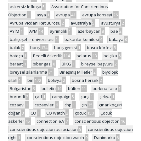
askersiz lefkoşa
5
Association for Conscientious
Objection
1
asya
1
avrupa
41
avrupa konseyi
26
Avrupa Vicdani Ret Bürosu
2
avustralya
5
avusturya
2
AYİM
1
AYM
14
ayrımcılık
1
azerbaycan
8
bae
2
bahçeşehir üniversitesi
1
bakanlar komitesi
4
bakaya
8
baltık
7
barış
174
barış gemisi
1
basra körfezi
5
batoça
1
Bedelli Askerlik
114
belarus
13
belçika
6
beraat
1
biber gazı
8
BİKG
1
bireysel başvuru
2
bireysel silahlanma
71
Birleşmiş Milletler
2
biyolojik
silah
1
bm
172
bolivya
2
bosna hersek
2
Bulgaristan
3
bulletin
14
bülten
11
burkina faso
1
burundi
2
çad
1
campaign
5
çarşı
1
çekya
1
cezaevi
1
cezaevleri
6
chp
1
çin
35
çınar koçgiri
doğan
3
CO
1
CO Watch
2
çocuk
150
Çocuk
askerler
45
connection e.V
7
conscientious objection
16
conscientious objection association
5
conscientious objection
right
1
conscientious objection watch
9
Danimarka
6