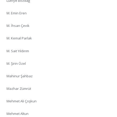
Lütfiye Bozdağ
M. Emin Eren
M. İhsan Çevik
M. Kemal Parlak
M. Sait Yıldırım
M. Şirin Özel
Mahinur Şahbaz
Mazhar Zümrüt
Mehmet Ali Çoşkun
Mehmet Altun