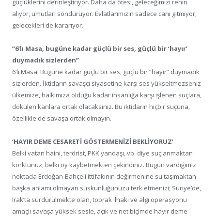
güçlüklerini derinleştiriyor. Daha da ötesi, geleceğimizi rehin
alıyor, umutları söndürüyor. Evlatlarımızın sadece canı gitmiyor,
gelecekleri de kararıyor.
“6’lı Masa, bugüne kadar güçlü bir ses, güçlü bir ‘hayır’
duymadık sizlerden”
6’lı Masa! Bugüne kadar güçlü bir ses, güçlü bir “hayır” duymadık
sizlerden. İktidarın savaşçı siyasetine karşı ses yükseltmezseniz
ülkemize, halkımıza olduğu kadar insanlığa karşı işlenen suçlara,
dökülen kanlara ortak olacaksınız. Bu iktidarın hiçbir suçuna,
özellikle de savaşa ortak olmayın.
‘HAYIR DEME CESARETİ GÖSTERMENİZİ BEKLİYORUZ’
Belki vatan haini, terörist, PKK yandaşı, vb. diye suçlanmaktan
korktunuz, belki oy kaybetmekten çekindiniz. Bugün vardığımız
noktada Erdoğan-Bahçeli ittifakının değirmenine su taşımaktan
başka anlamı olmayan suskunluğunuzu terk etmenizi; Suriye’de,
Irak’ta sürdürülmekte olan, toprak ilhakı ve algı operasyonu
amaçlı savaşa yüksek sesle, açık ve net biçimde hayır deme