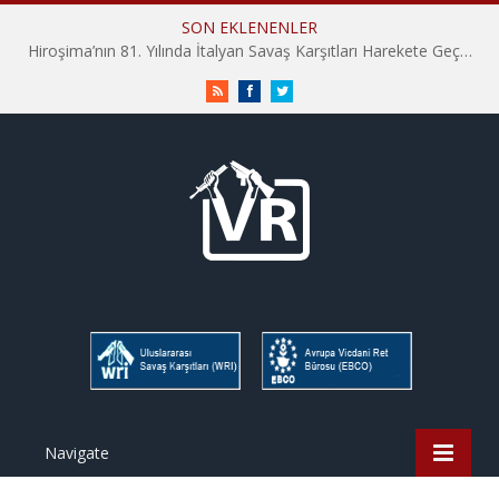
SON EKLENENLER
İHD İstanbul Şube Vicdani Ret Komisyonu: Vicdani Retçiler Olarak Destek İçin Buradayız!
RSS
Facebook
Twitter
Navigate