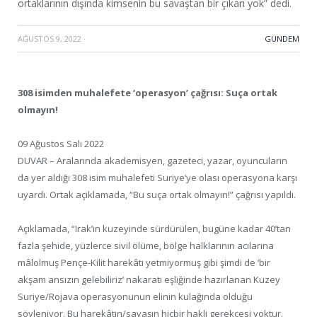
ortaklarının dışında kimsenin bu savaştan bir çıkarı yok” dedi.
AĞUSTOS 9, 2022
·
GÜNDEM
308 isimden muhalefete ‘operasyon’ çağrısı: Suça ortak
olmayın!
09 Ağustos Salı 2022
DUVAR – Aralarında akademisyen, gazeteci, yazar, oyuncuların
da yer aldığı 308 isim muhalefeti Suriye’ye olası operasyona karşı
uyardı. Ortak açıklamada, “Bu suça ortak olmayın!” çağrısı yapıldı.
Açıklamada, “Irak’ın kuzeyinde sürdürülen, bugüne kadar 40’tan
fazla şehide, yüzlerce sivil ölüme, bölge halklarının acılarına
mâlolmuş Pençe-Kilit harekâtı yetmiyormuş gibi şimdi de ‘bir
akşam ansızın gelebiliriz’ nakaratı eşliğinde hazırlanan Kuzey
Suriye/Rojava operasyonunun elinin kulağında olduğu
söyleniyor. Bu harekâtın/savaşın hiçbir haklı gerekçesi yoktur.