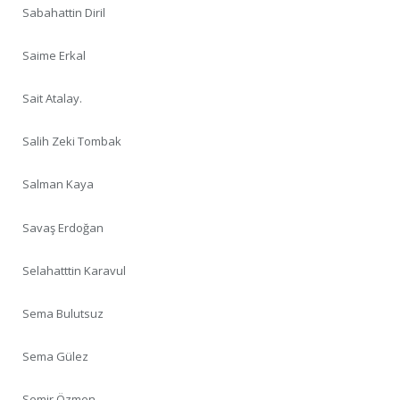
Sabahattin Diril
Saime Erkal
Sait Atalay.
Salih Zeki Tombak
Salman Kaya
Savaş Erdoğan
Selahatttin Karavul
Sema Bulutsuz
Sema Gülez
Semir Özmen