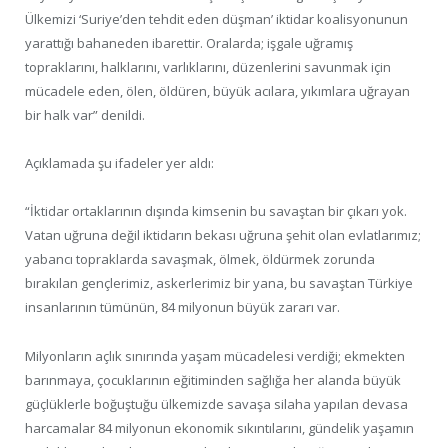
Ülkemizi ‘Suriye’den tehdit eden düşman’ iktidar koalisyonunun
yarattığı bahaneden ibarettir. Oralarda; işgale uğramış
topraklarını, halklarını, varlıklarını, düzenlerini savunmak için
mücadele eden, ölen, öldüren, büyük acılara, yıkımlara uğrayan
bir halk var” denildi.
Açıklamada şu ifadeler yer aldı:
“İktidar ortaklarının dışında kimsenin bu savaştan bir çıkarı yok.
Vatan uğruna değil iktidarın bekası uğruna şehit olan evlatlarımız;
yabancı topraklarda savaşmak, ölmek, öldürmek zorunda
bırakılan gençlerimiz, askerlerimiz bir yana, bu savaştan Türkiye
insanlarının tümünün, 84 milyonun büyük zararı var.
Milyonların açlık sınırında yaşam mücadelesi verdiği; ekmekten
barınmaya, çocuklarının eğitiminden sağlığa her alanda büyük
güçlüklerle boğuştuğu ülkemizde savaşa silaha yapılan devasa
harcamalar 84 milyonun ekonomik sıkıntılarını, gündelik yaşamın