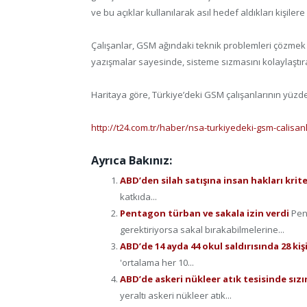
ve bu açıklar kullanılarak asıl hedef aldıkları kişi
Çalışanlar, GSM ağındaki teknik problemleri çözmek i
yazışmalar sayesinde, sisteme sızmasını kolaylaştıra
Haritaya göre, Türkiye’deki GSM çalışanlarının yüzde
http://t24.com.tr/haber/nsa-turkiyedeki-gsm-calisan
Ayrıca Bakınız:
ABD’den silah satışına insan hakları krit
katkıda...
Pentagon türban ve sakala izin verdi
Pen
gerektiriyorsa sakal bırakabilmelerine...
ABD’de 14 ayda 44 okul saldırısında 28 kiş
'ortalama her 10...
ABD’de askeri nükleer atık tesisinde sızı
yeraltı askeri nükleer atık...