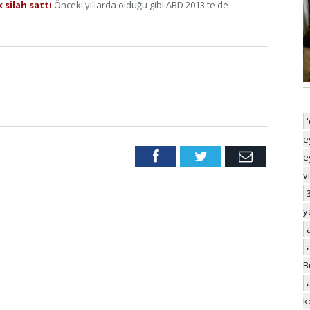
 silah sattı
Önceki yıllarda olduğu gibi ABD 2013'te de
e
Facebook
Twitter
Email
e
v
y
B
k