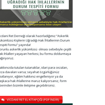
icdani Ret Derneği olarak hazırladığımız “Askerlik
ükümlüsü Kişilerin Uğradığı Hak İhlallerinin Durum
espiti Formu” yayında!
orunlu askerlik yükümlüsü olması sebebiyle çeşitli
ak ihlalleri yaşayan herkesi, bu formu doldurmaya
ağırıyoruz.
akkınızda tutulan tutanaklar, idari para cezaları,
eza davaları varsa; seyahat özgürlüğünüz
ısıtlanıyor, eğitim hakkınız engelleniyor ya da
aşkaca hak ihlallerine maruz kalıyorsanız, form
zerinden bizimle iletişime geçebilirsiniz.
VİCDANİ RET EL KİTAPÇIĞI (PDF İNDİR)