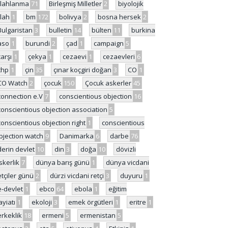
ilahlanma
71
Birleşmiş Milletler
2
biyolojik
ilah
1
bm
172
bolivya
2
bosna hersek
2
Bulgaristan
3
bulletin
14
bülten
11
burkina
aso
1
burundi
2
çad
1
campaign
5
çarşı
1
çekya
1
cezaevi
1
cezaevleri
6
chp
1
çin
35
çınar koçgiri doğan
3
CO
1
CO Watch
2
çocuk
150
Çocuk askerler
45
connection e.V
7
conscientious objection
16
conscientious objection association
5
conscientious objection right
1
conscientious
bjection watch
9
Danimarka
6
darbe
76
derin devlet
10
din
3
doğa
10
dövizli
skerlik
7
dünya barış günü
1
dünya vicdani
etçiler günü
2
dürzi vicdani retçi
3
duyuru
1
e-devlet
1
ebco
64
ebola
1
eğitim
ayiatı
1
ekoloji
3
emek örgütleri
1
eritre
1
erkeklik
18
ermeni
5
ermenistan
5