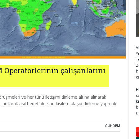
V
Y
T
Z
 Operatörlerinin çalışanlarını
h
ç
H
c
örüşmeleri ve her türlü iletişimi dinleme altına alınarak
k
llanılarak asıl hedef aldıkları kişilere ulaşıp dinleme yapmak
b
ü
GÜNDEM