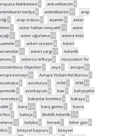
Anayasa Mahkemesi
4
anti-militarizm
4
antimilitarist medya
8
antimilitarizm
97
arap
rliği
1
arap ordusu
2
arjantin
1
asker
ileleri
1
asker hakları inisiyatifi
15
asker
açağı
31
asker uğurlama
18
askere kötü
uamele
55
askeri cezaevi
4
Askeri
arcamalar
92
askeri yargı
17
Askerlik
anunu
1
askersiz lefkoşa
5
Association for
onscientious Objection
1
asya
1
avrupa
41
avrupa konseyi
26
Avrupa Vicdani Ret Bürosu
2
avustralya
5
avusturya
2
AYİM
1
AYM
14
ayrımcılık
1
azerbaycan
8
bae
2
bahçeşehir
niversitesi
1
bakanlar komitesi
4
bakaya
8
baltık
7
barış
174
barış gemisi
1
basra
örfezi
5
batoça
1
Bedelli Askerlik
114
belarus
13
belçika
6
beraat
1
biber gazı
8
BİKG
1
bireysel başvuru
2
bireysel