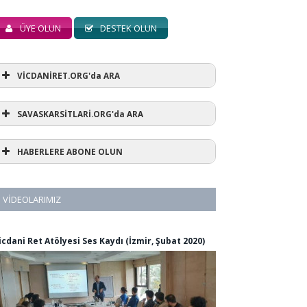
ÜYE OLUN
DESTEK OLUN
VİCDANİRET.ORG'da ARA
SAVASKARSİTLARİ.ORG'da ARA
HABERLERE ABONE OLUN
VIDEOLARIMIZ
icdani Ret Atölyesi Ses Kaydı (İzmir, Şubat 2020)