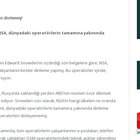
i dinlemiş!
 NSA, dünyadaki operatörlerin tamamına yakınında
anı Edward Snowden’ın sızdırdığı son belgelere göre, NSA,
şanlarını birebir dinleme yapmış. Bu operatörler içinde,
unuyor.
, Rusya’da saklandığı yerden ABD’nin resmen özür dilemek
ediyor. Snowden son olarak, NSA’in hangi ülkeleri ne oranda
 göre, dünyadaki operatörlerin tamamına yakınında dinleme
eratörleri dinleyememiş.
mında, tüm operatörlerin çalışanlarının e-postaları, telefon
arak çalıştıkları GSM operatörlerindeki teknik açıklar öğrenilmiş