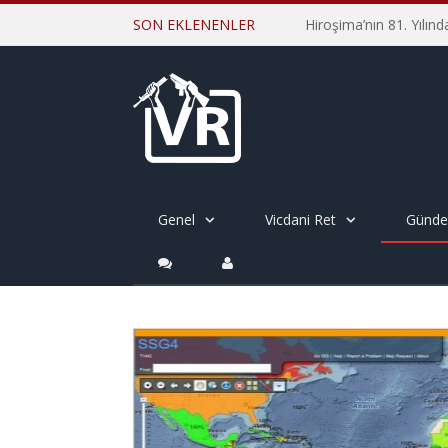
SON EKLENENLER
Genel
Vicdani Ret
Günd