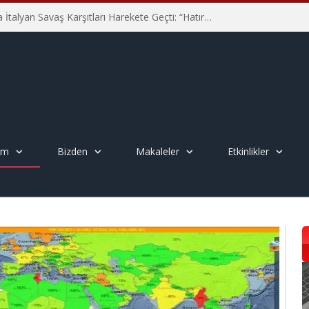
Hiroşima’nın 81. Yılında İtalyan Savaş Karşıtları Harekete Geçti: “Hatırlamak yeterli değil”
em
Bizden
Makaleler
Etkinlikler