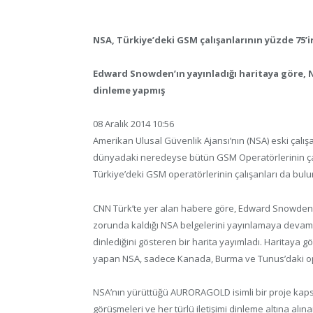
NSA, Türkiye’deki GSM çalışanlarının yüzde 75’in
Edward Snowden’ın yayınladığı haritaya göre,
dinleme yapmış
08 Aralık 2014 10:56
Amerikan Ulusal Güvenlik Ajansı’nın (NSA) eski çalış
dünyadaki neredeyse bütün GSM Operatörlerinin çalı
Türkiye’deki GSM operatörlerinin çalışanları da bul
CNN Türk’te yer alan habere göre, Edward Snowden
zorunda kaldığı NSA belgelerini yayınlamaya devam 
dinlediğini gösteren bir harita yayımladı. Haritaya
yapan NSA, sadece Kanada, Burma ve Tunus’daki op
NSA’nın yürüttüğü AURORAGOLD isimli bir proje kapsa
görüşmeleri ve her türlü iletişimi dinleme altına alın