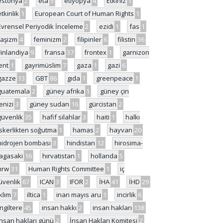
estonya
2
eta
5
etiyopya
4
Etkiniz
1
etkinlik
1
European Court of Human Rights
1
Evrensel Periyodik İnceleme
2
ezidi
1
fas
1
faşizm
4
feminizm
2
filipinler
6
filistin
36
Finlandiya
9
fransa
37
frontex
1
garnizon
ent
1
gayrimüslim
7
gaza
1
gazi
6
gazze
13
GBT
86
gıda
1
greenpeace
1
guatemala
2
güney afrika
1
güney çin
enizi
3
güney sudan
16
gürcistan
2
güvenlik
35
hafif silahlar
3
haiti
1
halkı
skerlikten soğutma
1
hamas
2
hayvan
20
hidrojen bombası
3
hindistan
12
hirosima-
agasaki
16
hırvatistan
1
hollanda
5
hrw
31
Human Rights Committee
1
iç
üvenlik
67
ICAN
3
IFOR
2
İHA
41
İHD
29
iklim
7
iltica
1
inan mayıs aru
1
incirlik
6
İngiltere
45
insan hakkı
2
insan hakları
138
insan hakları günü
2
İnsan Hakları Komitesi
2