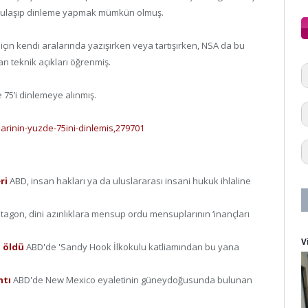
lere ulaşıp dinleme yapmak mümkün olmuş.
çin kendi aralarında yazışırken veya tartışırken, NSA da bu
n teknik açıkları öğrenmiş.
 75’i dinlemeye alınmış.
larinin-yuzde-75ini-dinlemis,279701
eri
ABD, insan hakları ya da uluslararası insani hukuk ihlaline
tagon, dini azınlıklara mensup ordu mensuplarının ‘inançları
V
i öldü
ABD'de 'Sandy Hook İlkokulu katliamından bu yana
ntı
ABD'de New Mexico eyaletinin güneydoğusunda bulunan