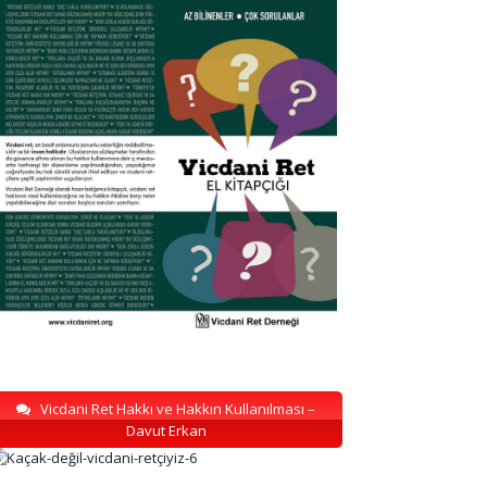
Vicdani Ret Hakkı ve Hakkın Kullanılması –
Davut Erkan