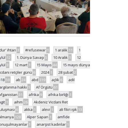
'dur' ihtarı
3
#refusewar
1
1 aralık
11
1
ylül
12
1. Dünya Savaşı
5
10 Aralık
1
12
ylül
3
12 mart
1
15 Mayıs
44
15 mayıs dünya
icdani retçiler günü
6
2024
1
28 şubat
2
318
59
ab
24
abd
319
açlık
6
adil
argılanma hakkı
1
Af Örgütü
61
afganistan
31
afrika
9
afrika birliği
1
agit
1
aihm
26
Akdeniz Vicdani Ret
uluşması
6
akka
1
alevi
1
ali fikri ışık
13
almanya
128
Alper Sapan
1
amfide
onuşulmayanlar
1
anarşist kadınlar
1