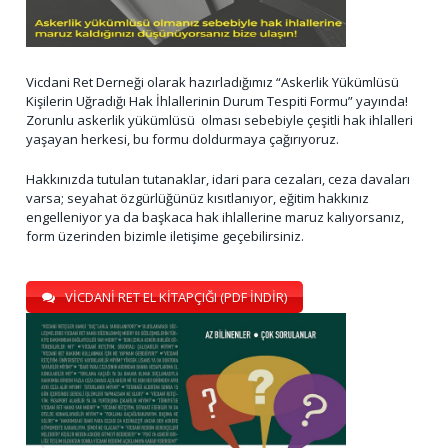
Vicdani Ret Derneği olarak hazırladığımız “Askerlik Yükümlüsü
Kişilerin Uğradığı Hak İhlallerinin Durum Tespiti Formu” yayında!
Zorunlu askerlik yükümlüsü olması sebebiyle çeşitli hak ihlalleri
yaşayan herkesi, bu formu doldurmaya çağırıyoruz.
Hakkınızda tutulan tutanaklar, idari para cezaları, ceza davaları
varsa; seyahat özgürlüğünüz kısıtlanıyor, eğitim hakkınız
engelleniyor ya da başkaca hak ihlallerine maruz kalıyorsanız,
form üzerinden bizimle iletişime geçebilirsiniz.
VİCDANİ RET EL KİTAPÇIĞI (PDF İNDİR)