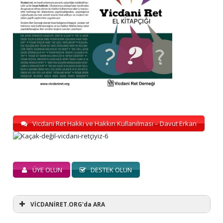
Vicdani Ret Hakkı ve Hakkın Kullanılması – Davut Erkan
ÜYE OLUN
DESTEK OLUN
VİCDANİRET.ORG'da ARA