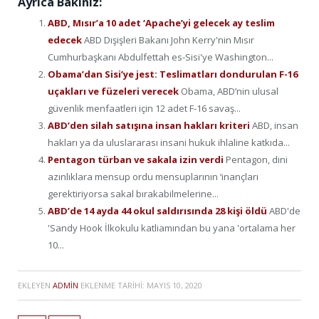
Ayrıca Bakınız:
ABD, Mısır’a 10 adet ‘Apache’yi gelecek ay teslim
edecek
ABD Dışişleri Bakanı John Kerry'nin Mısır
Cumhurbaşkanı Abdulfettah es-Sisi'ye Washington...
Obama’dan Sisi’ye jest: Teslimatları dondurulan F-16
uçakları ve füzeleri verecek
Obama, ABD’nin ulusal
güvenlik menfaatleri için 12 adet F-16 savaş...
ABD’den silah satışına insan hakları kriteri
ABD, insan
hakları ya da uluslararası insani hukuk ihlaline katkıda...
Pentagon türban ve sakala izin verdi
Pentagon, dini
azınlıklara mensup ordu mensuplarının ‘inançları
gerektiriyorsa sakal bırakabilmelerine...
ABD’de 14 ayda 44 okul saldırısında 28 kişi öldü
ABD'de
'Sandy Hook İlkokulu katliamından bu yana 'ortalama her
10...
EKLEYEN
ADMIN
EKLENME TARIHI:
MAYIS 10, 2020