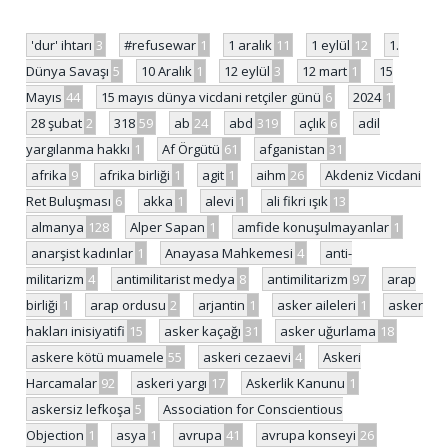
'dur' ihtarı
3
#refusewar
1
1 aralık
11
1 eylül
12
1.
Dünya Savaşı
5
10 Aralık
1
12 eylül
3
12 mart
1
15
Mayıs
44
15 mayıs dünya vicdani retçiler günü
6
2024
1
28 şubat
2
318
59
ab
24
abd
319
açlık
6
adil
yargılanma hakkı
1
Af Örgütü
61
afganistan
31
afrika
9
afrika birliği
1
agit
1
aihm
26
Akdeniz Vicdani
Ret Buluşması
6
akka
1
alevi
1
ali fikri ışık
13
almanya
128
Alper Sapan
1
amfide konuşulmayanlar
1
anarşist kadınlar
1
Anayasa Mahkemesi
4
anti-
militarizm
4
antimilitarist medya
8
antimilitarizm
97
arap
birliği
1
arap ordusu
2
arjantin
1
asker aileleri
1
asker
hakları inisiyatifi
15
asker kaçağı
31
asker uğurlama
18
askere kötü muamele
55
askeri cezaevi
4
Askeri
Harcamalar
92
askeri yargı
17
Askerlik Kanunu
1
askersiz lefkoşa
5
Association for Conscientious
Objection
1
asya
1
avrupa
41
avrupa konseyi
26