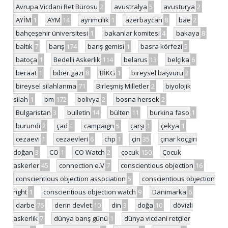
Avrupa Vicdani Ret Bürosu
2
avustralya
5
avusturya
2
AYİM
1
AYM
14
ayrımcılık
1
azerbaycan
8
bae
2
bahçeşehir üniversitesi
1
bakanlar komitesi
4
bakaya
8
baltık
7
barış
174
barış gemisi
1
basra körfezi
5
batoça
1
Bedelli Askerlik
114
belarus
13
belçika
6
beraat
1
biber gazı
8
BİKG
1
bireysel başvuru
2
bireysel silahlanma
71
Birleşmiş Milletler
2
biyolojik
silah
1
bm
172
bolivya
2
bosna hersek
2
Bulgaristan
3
bulletin
14
bülten
11
burkina faso
1
burundi
2
çad
1
campaign
5
çarşı
1
çekya
1
cezaevi
1
cezaevleri
6
chp
1
çin
35
çınar koçgiri
doğan
3
CO
1
CO Watch
2
çocuk
150
Çocuk
askerler
45
connection e.V
7
conscientious objection
16
conscientious objection association
5
conscientious objection
right
1
conscientious objection watch
9
Danimarka
6
darbe
76
derin devlet
10
din
3
doğa
10
dövizli
askerlik
7
dünya barış günü
1
dünya vicdani retçiler