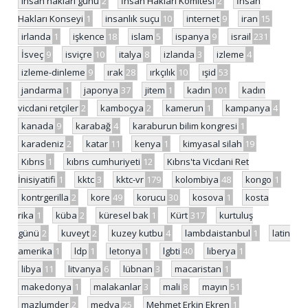
insan hakları günü
2
İnsan Hakları Komitesi
2
İnsan
Hakları Konseyi
1
insanlık suçu
10
internet
9
iran
15
irlanda
1
işkence
18
islam
5
ispanya
9
israil
231
İsveç
9
isviçre
10
italya
8
izlanda
3
izleme
4
izleme-dinleme
9
ırak
28
ırkçılık
10
ışid
53
jandarma
1
japonya
37
jitem
1
kadın
101
kadın
vicdani retçiler
2
kamboçya
2
kamerun
1
kampanya
4
kanada
9
karabağ
4
karaburun bilim kongresi
1
karadeniz
2
katar
11
kenya
1
kimyasal silah
19
Kıbrıs
1
kıbrıs cumhuriyeti
12
Kıbrıs'ta Vicdani Ret
İnisiyatifi
1
kktc
3
kktc-vr
179
kolombiya
48
kongo
1
kontrgerilla
2
kore
49
korucu
30
kosova
1
kosta
rika
1
küba
2
küresel bak
1
Kürt
317
kurtuluş
günü
2
kuveyt
2
kuzey kutbu
4
lambdaistanbul
1
latin
amerika
1
ldp
1
letonya
1
lgbti
40
liberya
1
libya
11
litvanya
6
lübnan
3
macaristan
1
makedonya
1
malakanlar
3
mali
8
mayın
51
mazlumder
2
medya
25
Mehmet Erkin Ekren
1