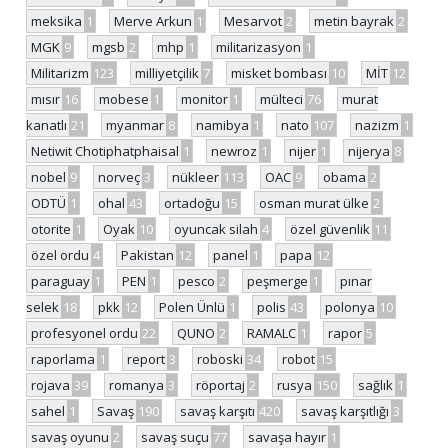
meksika
1
Merve Arkun
1
Mesarvot
2
metin bayrak
2
MGK
9
mgsb
2
mhp
1
militarizasyon
1
Militarizm
123
milliyetçilik
7
misket bombası
10
MİT
12
mısır
16
mobese
1
monitor
1
mülteci
76
murat
kanatlı
21
myanmar
8
namibya
1
nato
107
nazizm
1
Netiwit Chotiphatphaisal
1
newroz
1
nijer
1
nijerya
8
nobel
9
norveç
3
nükleer
113
OAC
9
obama
2
ODTÜ
1
ohal
43
ortadoğu
15
osman murat ülke
2
otorite
1
Oyak
10
oyuncak silah
4
özel güvenlik
11
özel ordu
4
Pakistan
12
panel
1
papa
12
paraguay
1
PEN
1
pesco
2
peşmerge
1
pınar
selek
18
pkk
12
Polen Ünlü
1
polis
43
polonya
10
profesyonel ordu
22
QUNO
2
RAMALC
1
rapor
5
raporlama
1
report
3
roboski
34
robot
15
rojava
39
romanya
3
röportaj
2
rusya
150
sağlık
1
sahel
1
Savaş
190
savaş karşıtı
420
savaş karşıtlığı
3
savaş oyunu
2
savaş suçu
77
savaşa hayır
1