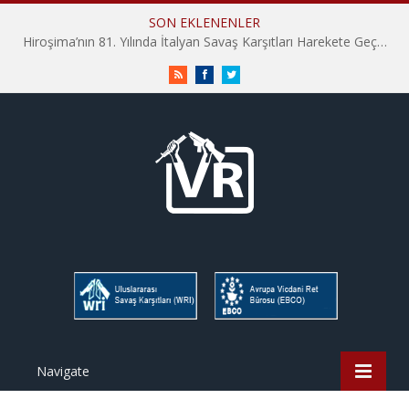
SON EKLENENLER
Hiroşima’nın 81. Yılında İtalyan Savaş Karşıtları Harekete Geçti: “Hatırlamak yeterli değil”
RSS
Facebook
Twitter
Navigate