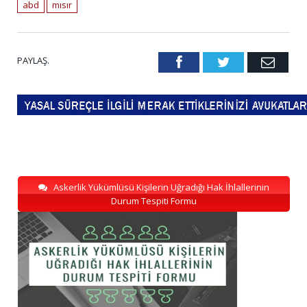
abd
mısır
PAYLAŞ.
Facebook
Twitter
Emai
Askerlik Yükümlüsü Kişilerin Uğradığı Hak İhlallerinin
Durum Tespiti Formu