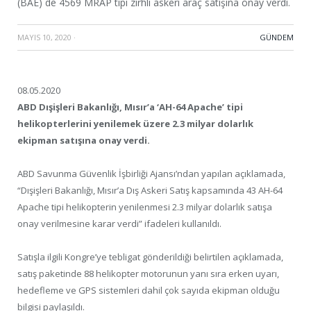
(BAE) de 4569 MRAP tipi zırhlı askeri araç satışına onay verdi.
MAYIS 10, 2020
·
GÜNDEM
08.05.2020
ABD Dışişleri Bakanlığı, Mısır’a ‘AH-64 Apache’ tipi
helikopterlerini yenilemek üzere 2.3 milyar dolarlık
ekipman satışına onay verdi.
ABD Savunma Güvenlik İşbirliği Ajansı’ndan yapılan açıklamada,
“Dışişleri Bakanlığı, Mısır’a Dış Askeri Satış kapsamında 43 AH-64
Apache tipi helikopterin yenilenmesi 2.3 milyar dolarlık satışa
onay verilmesine karar verdi” ifadeleri kullanıldı.
Satışla ilgili Kongre’ye tebligat gönderildiği belirtilen açıklamada,
satış paketinde 88 helikopter motorunun yanı sıra erken uyarı,
hedefleme ve GPS sistemleri dahil çok sayıda ekipman olduğu
bilgisi paylaşıldı.