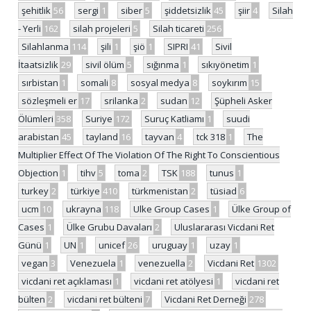
şehitlik
56
sergi
1
siber
5
şiddetsizlik
45
şiir
4
Silah
- Yerli
162
silah projeleri
5
Silah ticareti
256
Silahlanma
114
şili
1
şiö
1
SIPRI
41
Sivil
İtaatsizlik
29
sivil ölüm
5
sığınma
1
sıkıyönetim
1
sırbistan
1
somali
8
sosyal medya
8
soykırım
15
sözleşmeli er
17
srilanka
2
sudan
12
Şüpheli Asker
Ölümleri
358
Suriye
172
Suruç Katliamı
1
suudi
arabistan
45
tayland
16
tayvan
4
tck 318
1
The
Multiplier Effect Of The Violation Of The Right To Conscientious
Objection
1
tihv
5
toma
2
TSK
188
tunus
1
turkey
2
türkiye
410
türkmenistan
2
tüsiad
6
ucm
10
ukrayna
118
Ulke Group Cases
1
Ülke Group of
Cases
1
Ülke Grubu Davaları
2
Uluslararası Vicdani Ret
Günü
1
UN
1
unicef
26
uruguay
1
uzay
1
vegan
3
Venezuela
1
venezuella
2
Vicdani Ret
1302
vicdani ret açıklaması
1
vicdani ret atölyesi
1
vicdani ret
bülten
2
vicdani ret bülteni
7
Vicdani Ret Derneği
278