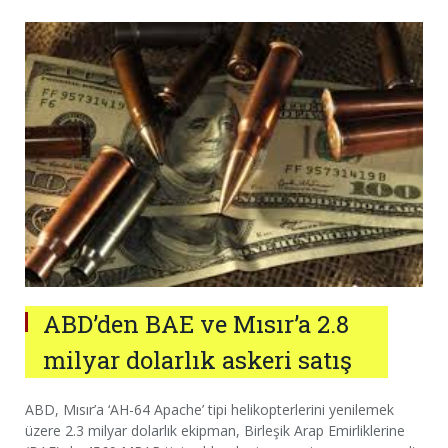
ABD’den BAE ve Mısır’a 2.8
milyar dolarlık askeri satış
ABD, Mısır’a ‘AH-64 Apache’ tipi helikopterlerini yenilemek
üzere 2.3 milyar dolarlık ekipman, Birleşik Arap Emirliklerine