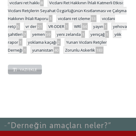
vicdani ret hakkı
8
Vicdani Ret Hakkının İhlali Katmerli Etkisi:
Vicdani Retçilerin Seyahat Özgürlüğünün Kısıtlanması ve Çalışma
Hakkının İhlali Raporu
1
vicdani ret izleme
53
vicdani
retçi
5
vr der
21
VR-DDER
1
WRİ
64
yayın
1
yehova
şahitleri
7
yemen
59
yeni zelanda
1
yeniçağ
1
yılık
rapor
1
yoklama kaçağı
2
Yunan Vicdani Retçiler
Derneği
1
yunanistan
40
Zorunlu Askerlik
183
YAZI EKLE