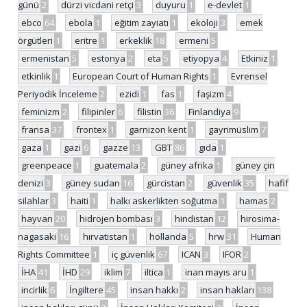
günü
2
dürzi vicdani retçi
3
duyuru
1
e-devlet
1
ebco
64
ebola
1
eğitim zayiatı
1
ekoloji
3
emek
örgütleri
1
eritre
1
erkeklik
18
ermeni
5
ermenistan
5
estonya
2
eta
5
etiyopya
4
Etkiniz
1
etkinlik
1
European Court of Human Rights
1
Evrensel
Periyodik İnceleme
2
ezidi
1
fas
1
faşizm
4
feminizm
2
filipinler
6
filistin
36
Finlandiya
9
fransa
37
frontex
1
garnizon kent
1
gayrimüslim
7
gaza
1
gazi
6
gazze
13
GBT
86
gıda
1
greenpeace
1
guatemala
2
güney afrika
1
güney çin
denizi
3
güney sudan
16
gürcistan
2
güvenlik
35
hafif
silahlar
3
haiti
1
halkı askerlikten soğutma
1
hamas
2
hayvan
20
hidrojen bombası
3
hindistan
12
hirosima-
nagasaki
16
hırvatistan
1
hollanda
5
hrw
31
Human
Rights Committee
1
iç güvenlik
67
ICAN
3
IFOR
2
İHA
41
İHD
29
iklim
7
iltica
1
inan mayıs aru
1
incirlik
6
İngiltere
45
insan hakkı
2
insan hakları
138