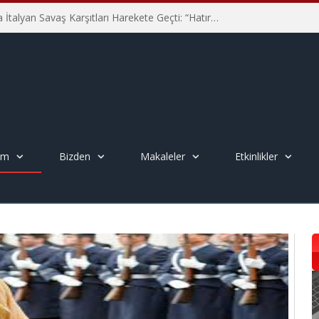
Hiroşima’nın 81. Yılında İtalyan Savaş Karşıtları Harekete Geçti: “Hatırlamak yeterli değil”
em
Bizden
Makaleler
Etkinlikler