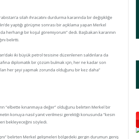
bistan’a silah ihracatını durdurma kararında bir değişikliğe
erlin’de yaptığı görüşme sonrası bir açıklama yapan Merkel
nda herhangi bir koşul göremiyorum” dedi. Başbakan kararının
ı belirtti.
daki iki büyük petrol tesisine düzenlenen saldırılara da
lafına diplomatik bir çözüm bulmak için, her ne kadar son
lan her şeyi yapmak zorunda olduğunu bir kez daha”
ların “elbette kınanmaya değer” olduğunu belirten Merkel bir
metin konuya nasıl yanıt verilmesi gerektiği konusunda “kesin
leri bekleyeceğini söyledi.
ığını” belirten Merkel gelişmeleri bölgedeki gergin durumun geniş