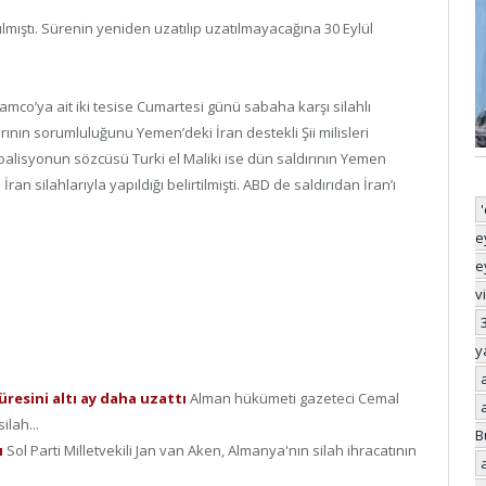
ılmıştı. Sürenin yeniden uzatılıp uzatılmayacağına 30 Eylül
ramco’ya ait iki tesise Cumartesi günü sabaha karşı silahlı
ırının sorumluluğunu Yemen’deki İran destekli Şii milisleri
oalisyonun sözcüsü Turki el Maliki ise dün saldırının Yemen
ran silahlarıyla yapıldığı belirtilmişti. ABD de saldırıdan İran’ı
e
e
v
y
üresini altı ay daha uzattı
Alman hükümeti gazeteci Cemal
ilah...
B
ı
Sol Parti Milletvekili Jan van Aken, Almanya'nın silah ihracatının