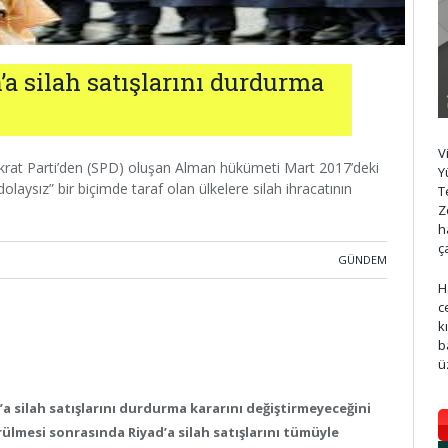
a silah satışlarını durdurma
V
krat Parti’den (SPD) oluşan Alman hükümeti Mart 2017’deki
Y
laysız” bir biçimde taraf olan ülkelere silah ihracatının
T
Z
h
ç
GÜNDEM
H
c
k
b
ü
 silah satışlarını durdurma kararını değiştirmeyeceğini
rülmesi sonrasında Riyad’a silah satışlarını tümüyle