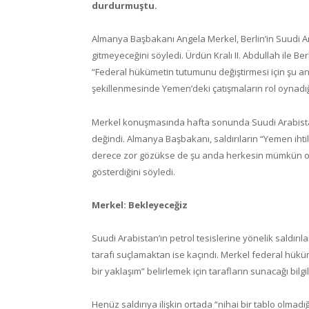
durdurmuştu.
Almanya Başbakanı Angela Merkel, Berlin’in Suudi Ara
gitmeyeceğini söyledi. Ürdün Kralı II. Abdullah ile B
“Federal hükümetin tutumunu değiştirmesi için şu a
şekillenmesinde Yemen’deki çatışmaların rol oynadığın
Merkel konuşmasında hafta sonunda Suudi Arabistan’
değindi. Almanya Başbakanı, saldırıların “Yemen ihti
derece zor gözükse de şu anda herkesin mümkün o
gösterdiğini söyledi.
Merkel: Bekleyeceğiz
Suudi Arabistan’ın petrol tesislerine yönelik saldırı
tarafı suçlamaktan ise kaçındı. Merkel federal hükü
bir yaklaşım” belirlemek için tarafların sunacağı bilgi
Henüz saldırıya ilişkin ortada “nihai bir tablo olmad