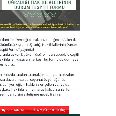
icdani Ret Derneği olarak hazırladığımız “Askerlik
ükümlüsü Kişilerin Uğradığı Hak İhlallerinin Durum
espiti Formu” yayında!
orunlu askerlik yükümlüsü olması sebebiyle çeşitli
ak ihlalleri yaşayan herkesi, bu formu doldurmaya
ağırıyoruz.
akkınızda tutulan tutanaklar, idari para cezaları,
eza davaları varsa; seyahat özgürlüğünüz
ısıtlanıyor, eğitim hakkınız engelleniyor ya da
aşkaca hak ihlallerine maruz kalıyorsanız, form
zerinden bizimle iletişime geçebilirsiniz.
VİCDANİ RET EL KİTAPÇIĞI (PDF İNDİR)