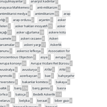
onuşulmayanlar
1
anarşist kadınlar
1
Anayasa Mahkemesi
4
anti-militarizm
4
antimilitarist medya
8
antimilitarizm
97
arap
rliği
1
arap ordusu
2
arjantin
1
asker
ileleri
1
asker hakları inisiyatifi
15
asker
açağı
31
asker uğurlama
18
askere kötü
uamele
55
askeri cezaevi
4
Askeri
arcamalar
92
askeri yargı
17
Askerlik
anunu
1
askersiz lefkoşa
5
Association for
onscientious Objection
1
asya
1
avrupa
41
avrupa konseyi
26
Avrupa Vicdani Ret Bürosu
2
avustralya
5
avusturya
2
AYİM
1
AYM
14
ayrımcılık
1
azerbaycan
8
bae
2
bahçeşehir
niversitesi
1
bakanlar komitesi
4
bakaya
8
baltık
7
barış
174
barış gemisi
1
basra
örfezi
5
batoça
1
Bedelli Askerlik
114
belarus
13
belçika
6
beraat
1
biber gazı
8
BİKG
1
bireysel başvuru
2
bireysel