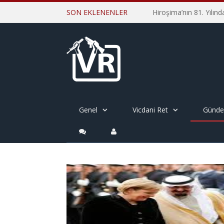
SON EKLENENLER
Genel
Vicdani Ret
Günd