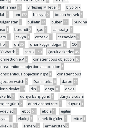
ilahlanma
71
Birleşmiş Milletler
2
biyolojik
ilah
1
bm
172
bolivya
2
bosna hersek
2
Bulgaristan
3
bulletin
14
bülten
11
burkina
aso
1
burundi
2
çad
1
campaign
5
çarşı
1
çekya
1
cezaevi
1
cezaevleri
6
chp
1
çin
35
çınar koçgiri doğan
3
CO
1
CO Watch
2
çocuk
150
Çocuk askerler
45
connection e.V
7
conscientious objection
16
conscientious objection association
5
conscientious objection right
1
conscientious
bjection watch
9
Danimarka
6
darbe
76
derin devlet
10
din
3
doğa
10
dövizli
skerlik
7
dünya barış günü
1
dünya vicdani
etçiler günü
2
dürzi vicdani retçi
3
duyuru
1
e-devlet
1
ebco
64
ebola
1
eğitim
ayiatı
1
ekoloji
3
emek örgütleri
1
eritre
1
erkeklik
18
ermeni
5
ermenistan
5