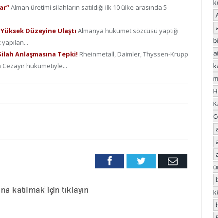
k
kar”
Alman üretimi silahların satıldığı ilk 10 ülke arasında 5
En Yüksek Düzeyine Ulaştı
Almanya hükümet sözcüsü yaptığı
bi
yapılan...
a
 Silah Anlaşmasına Tepki!
Rheinmetall, Daimler, Thyssen-Krupp
k
Cezayir hükümetiyle...
m
H
K
C
Facebook
Twitter
Email
ü
k