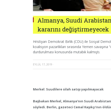
Almanya, Suudi Arabistan’
kararını değiştirmeyecek
Hristiyan Demokrat Birlik (CDU) ile Sosyal Demo
koalisyon pazarlıkları sırasında Yemen savaşına “do
durdurulması konusunda mutabık kalmıştı.
EYLÜL 17, 2019
·
Merkel: Suudilere silah satışı yapılmayacak
Başbakan Merkel, Almanya’nın Suudi Arabistan’a
söyledi. Berlin, gazeteci Cemal Kaşıkçı’nın öldü