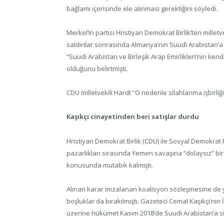
bağlamı içerisinde ele alınması gerektiğini söyledi.
Merkel’in partisi Hristiyan Demokrat Birlik’ten milletv
saldırılar sonrasında Almanya’nın Suudi Arabistan’a s
“Suudi Arabistan ve Birleşik Arap Emirlikleri’nin ken
olduğunu belirtmişti.
CDU milletvekili Hardt “O nedenle silahlanma işbirli
Kaşıkçı cinayetinden beri satışlar durdu
Hristiyan Demokrat Birlik (CDU) ile Sosyal Demokrat
pazarlıkları sırasında Yemen savaşına “dolaysız” bir
konusunda mutabık kalmıştı.
Alınan karar imzalanan koalisyon sözleşmesine de y
boşluklar da bırakılmıştı. Gazeteci Cemal Kaşıkçı’n
üzerine hükümet Kasım 2018’de Suudi Arabistan’a si