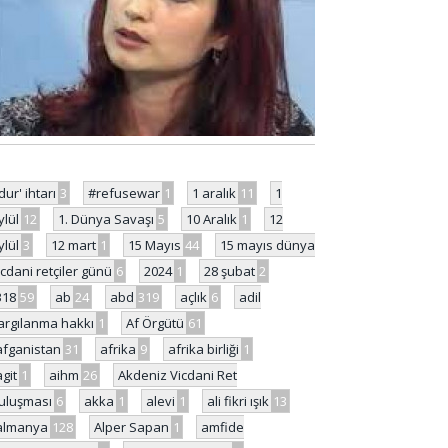
'dur' ihtarı
3
#refusewar
1
1 aralık
11
1
ylül
12
1. Dünya Savaşı
5
10 Aralık
1
12
ylül
3
12 mart
1
15 Mayıs
44
15 mayıs dünya
icdani retçiler günü
6
2024
1
28 şubat
2
318
59
ab
24
abd
319
açlık
6
adil
argılanma hakkı
1
Af Örgütü
61
afganistan
31
afrika
9
afrika birliği
1
agit
1
aihm
26
Akdeniz Vicdani Ret
uluşması
6
akka
1
alevi
1
ali fikri ışık
13
almanya
128
Alper Sapan
1
amfide