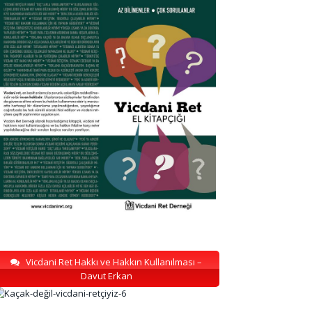
Vicdani Ret Hakkı ve Hakkın Kullanılması –
Davut Erkan