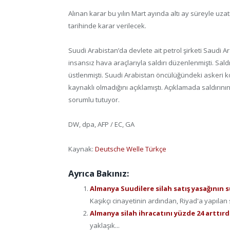
Alınan karar bu yılın Mart ayında altı ay süreyle uzat
tarihinde karar verilecek.
Suudi Arabistan’da devlete ait petrol şirketi Saudi A
insansız hava araçlarıyla saldırı düzenlenmişti. Sald
üstlenmişti. Suudi Arabistan öncülüğündeki askeri k
kaynaklı olmadığını açıklamıştı. Açıklamada saldırının İ
sorumlu tutuyor.
DW, dpa, AFP / EC, GA
Kaynak:
Deutsche Welle Türkçe
Ayrıca Bakınız:
Almanya Suudilere silah satış yasağının s
Kaşıkçı cinayetinin ardından, Riyad'a yapılan s
Almanya silah ihracatını yüzde 24 arttırd
yaklaşık...