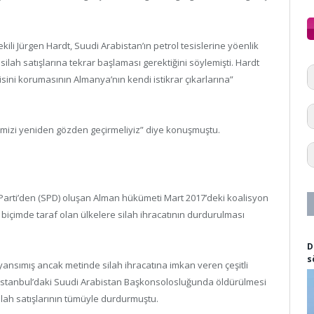
ekili Jürgen Hardt, Suudi Arabistan’ın petrol tesislerine yöenlik
ilah satışlarına tekrar başlaması gerektiğini söylemişti. Hardt
disini korumasının Almanya’nın kendi istikrar çıkarlarına”
ğimizi yeniden gözden geçirmeliyiz” diye konuşmuştu.
 Parti’den (SPD) oluşan Alman hükümeti Mart 2017’deki koalisyon
 biçimde taraf olan ülkelere silah ihracatının durdurulması
D
s
ansımış ancak metinde silah ihracatına imkan veren çeşitli
ın İstanbul’daki Suudi Arabistan Başkonsolosluğunda öldürülmesi
lah satışlarının tümüyle durdurmuştu.