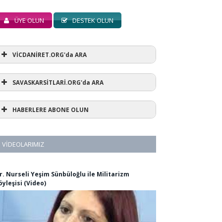
ÜYE OLUN
DESTEK OLUN
VİCDANİRET.ORG'da ARA
SAVASKARSİTLARİ.ORG'da ARA
HABERLERE ABONE OLUN
VIDEOLARIMIZ
r. Nurseli Yeşim Sünbüloğlu ile Militarizm
öyleşisi (Video)