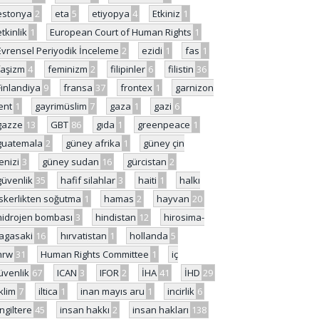
estonya
2
eta
5
etiyopya
4
Etkiniz
1
etkinlik
1
European Court of Human Rights
1
Evrensel Periyodik İnceleme
2
ezidi
1
fas
1
faşizm
4
feminizm
2
filipinler
6
filistin
36
Finlandiya
9
fransa
37
frontex
1
garnizon
ent
1
gayrimüslim
7
gaza
1
gazi
6
gazze
13
GBT
86
gıda
1
greenpeace
1
guatemala
2
güney afrika
1
güney çin
enizi
3
güney sudan
16
gürcistan
2
güvenlik
35
hafif silahlar
3
haiti
1
halkı
skerlikten soğutma
1
hamas
2
hayvan
20
hidrojen bombası
3
hindistan
12
hirosima-
agasaki
16
hırvatistan
1
hollanda
5
hrw
31
Human Rights Committee
1
iç
üvenlik
67
ICAN
3
IFOR
2
İHA
41
İHD
29
iklim
7
iltica
1
inan mayıs aru
1
incirlik
6
İngiltere
45
insan hakkı
2
insan hakları
138