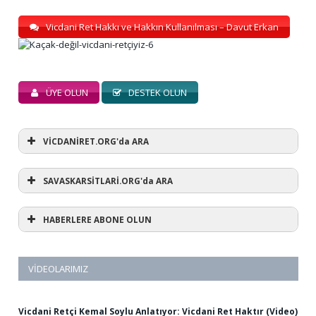
Vicdani Ret Hakkı ve Hakkın Kullanılması – Davut Erkan
ÜYE OLUN
DESTEK OLUN
VİCDANİRET.ORG'da ARA
SAVASKARSİTLARİ.ORG'da ARA
HABERLERE ABONE OLUN
VIDEOLARIMIZ
Vicdani Retçi Kemal Soylu Anlatıyor: Vicdani Ret Haktır (Video)