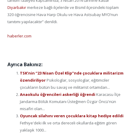
tanıtım faaliyeti kapsamında, 3 Nisan 2014 tarihine kadar
Diyarbakır
merkeze bağlı ilçelerde ve Bismil ilçesindeki toplam
320 öğrencisine Hava Harp Okulu ve Hava Astsubay MYO’nun
tanıtımı yapılacaktır” denildi.
haberler.com
Ayrıca Bakınız:
TSK’nin “23 Nisan Özel Klip”nde çocuklara militarizm
özendiriliyor
Psikologlar, sosyologlar, eğitimciler
çocukların bütün bu savaş ve militarist ortamdan...
Anaokulu öğrencileri askerliği öğrendi
Karacasu İlçe
Jandarma Bölük Komutanı Üsteğmen Özgür Öncü'nün
misafiri olan...
Oyuncak silahını veren çocuklara kitap hediye edildi
Fethiye'deki ilk ve orta dereceli okullarda eğitim gören
yaklaşık 1000...