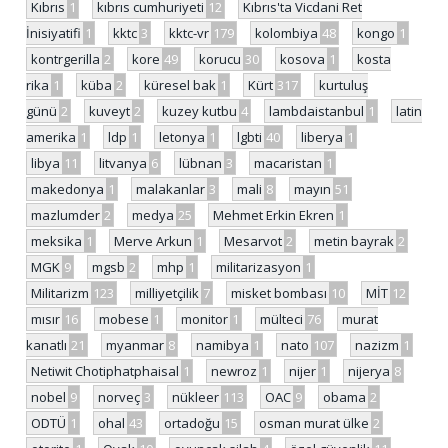
Kıbrıs
1
kıbrıs cumhuriyeti
12
Kıbrıs'ta Vicdani Ret
İnisiyatifi
1
kktc
3
kktc-vr
179
kolombiya
48
kongo
1
kontrgerilla
2
kore
49
korucu
30
kosova
1
kosta
rika
1
küba
2
küresel bak
1
Kürt
317
kurtuluş
günü
2
kuveyt
2
kuzey kutbu
4
lambdaistanbul
1
latin
amerika
1
ldp
1
letonya
1
lgbti
40
liberya
1
libya
11
litvanya
6
lübnan
3
macaristan
1
makedonya
1
malakanlar
3
mali
8
mayın
51
mazlumder
2
medya
25
Mehmet Erkin Ekren
1
meksika
1
Merve Arkun
1
Mesarvot
2
metin bayrak
2
MGK
9
mgsb
2
mhp
1
militarizasyon
1
Militarizm
123
milliyetçilik
7
misket bombası
10
MİT
12
mısır
16
mobese
1
monitor
1
mülteci
76
murat
kanatlı
21
myanmar
8
namibya
1
nato
107
nazizm
1
Netiwit Chotiphatphaisal
1
newroz
1
nijer
1
nijerya
8
nobel
9
norveç
3
nükleer
113
OAC
9
obama
2
ODTÜ
1
ohal
43
ortadoğu
15
osman murat ülke
2