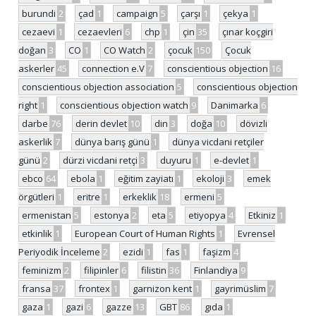
burundi
2
çad
1
campaign
5
çarşı
1
çekya
1
cezaevi
1
cezaevleri
6
chp
1
çin
35
çınar koçgiri
doğan
3
CO
1
CO Watch
2
çocuk
150
Çocuk
askerler
45
connection e.V
7
conscientious objection
16
conscientious objection association
5
conscientious objection
right
1
conscientious objection watch
9
Danimarka
6
darbe
76
derin devlet
10
din
3
doğa
10
dövizli
askerlik
7
dünya barış günü
1
dünya vicdani retçiler
günü
2
dürzi vicdani retçi
3
duyuru
1
e-devlet
1
ebco
64
ebola
1
eğitim zayiatı
1
ekoloji
3
emek
örgütleri
1
eritre
1
erkeklik
18
ermeni
5
ermenistan
5
estonya
2
eta
5
etiyopya
4
Etkiniz
1
etkinlik
1
European Court of Human Rights
1
Evrensel
Periyodik İnceleme
2
ezidi
1
fas
1
faşizm
4
feminizm
2
filipinler
6
filistin
36
Finlandiya
9
fransa
37
frontex
1
garnizon kent
1
gayrimüslim
7
gaza
1
gazi
6
gazze
13
GBT
86
gıda
1