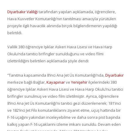
Diyarbakır Valiliği
tarafından yapılan açıklamada, öğrencilere,
Hava Kuvvetler Komutanlığı’nın tanıtılması amacıyla yürütülen
projeyle ilgili havacılık alınında birçok bilgilendirmenin yapıldığı
belirtildi.
Valilik 380 öğrenciye Işıklar Askeri Hava Lisesi ve Hava Harp
Okulu’nda tanıtıcı brifingler sunulduğunu ve video filmi
izlettirildiğini belirtilen açıklamada şöyle dendi:
“Tanıtma kapsamında 8’inci Ana Jet Üs Komutanlığı’nda,
Diyarbakır
merkeze bağlı Bağlar,
Kayapınar
ve
Yenişehir
ilçelerindeki 380
öğrenciye Işıklar Askeri Hava Lisesi ve Hava Harp Okulu’nu tanıtıcı
brifingler sunulmuş ve video film izletilmiştir. Ayrıca, öğrencilere
8’inci Ana Jet Üs Komutanlığı’nı tanıtıcı gezi düzenlenerek; 181’inci
ve 182’inci Jet Filo komutanlıklarını ziyaret etme, uçuş hattında bir
F-16 uçağını yakından inceleyebilme ve daha sonra pist başında
kalkış yapan F-16 uçaklarını izleme imkanı sunuldu. Devam eden