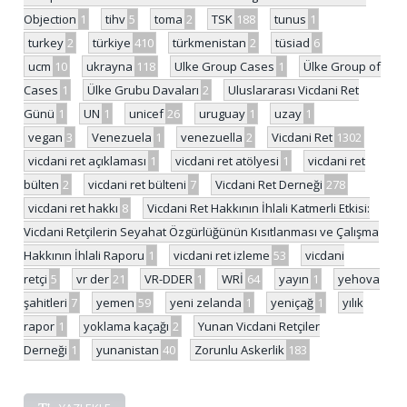
Objection
1
tihv
5
toma
2
TSK
188
tunus
1
turkey
2
türkiye
410
türkmenistan
2
tüsiad
6
ucm
10
ukrayna
118
Ulke Group Cases
1
Ülke Group of
Cases
1
Ülke Grubu Davaları
2
Uluslararası Vicdani Ret
Günü
1
UN
1
unicef
26
uruguay
1
uzay
1
vegan
3
Venezuela
1
venezuella
2
Vicdani Ret
1302
vicdani ret açıklaması
1
vicdani ret atölyesi
1
vicdani ret
bülten
2
vicdani ret bülteni
7
Vicdani Ret Derneği
278
vicdani ret hakkı
8
Vicdani Ret Hakkının İhlali Katmerli Etkisi:
Vicdani Retçilerin Seyahat Özgürlüğünün Kısıtlanması ve Çalışma
Hakkının İhlali Raporu
1
vicdani ret izleme
53
vicdani
retçi
5
vr der
21
VR-DDER
1
WRİ
64
yayın
1
yehova
şahitleri
7
yemen
59
yeni zelanda
1
yeniçağ
1
yılık
rapor
1
yoklama kaçağı
2
Yunan Vicdani Retçiler
Derneği
1
yunanistan
40
Zorunlu Askerlik
183