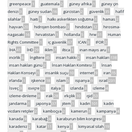
greenpeace
1
guatemala
2
güney afrika
1
güney çin
denizi
3
güney sudan
16
gürcistan
2
güvenlik
35
hafif
silahlar
3
haiti
1
halkı askerlikten soğutma
1
hamas
2
hayvan
20
hidrojen bombası
3
hindistan
12
hirosima-
nagasaki
16
hırvatistan
1
hollanda
5
hrw
31
Human
Rights Committee
1
iç güvenlik
67
ICAN
3
IFOR
2
İHA
41
İHD
29
iklim
7
iltica
1
inan mayıs aru
1
incirlik
6
İngiltere
45
insan hakkı
2
insan hakları
138
insan hakları günü
2
İnsan Hakları Komitesi
2
İnsan
Hakları Konseyi
1
insanlık suçu
10
internet
9
iran
15
irlanda
1
işkence
18
islam
5
ispanya
9
israil
231
İsveç
9
isviçre
10
italya
8
izlanda
3
izleme
4
izleme-dinleme
9
ırak
28
ırkçılık
10
ışid
53
jandarma
1
japonya
37
jitem
1
kadın
101
kadın
vicdani retçiler
2
kamboçya
2
kamerun
1
kampanya
4
kanada
9
karabağ
4
karaburun bilim kongresi
1
karadeniz
2
katar
11
kenya
1
kimyasal silah
19