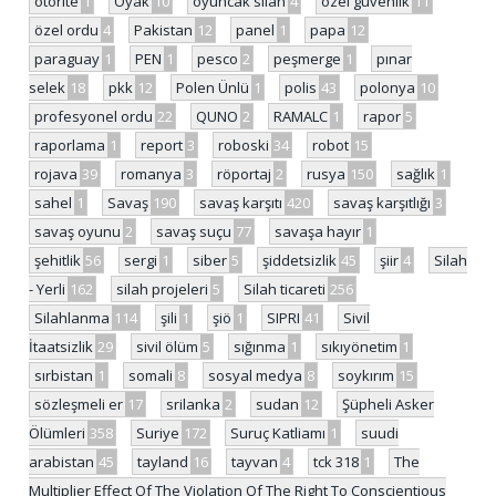
otorite
1
Oyak
10
oyuncak silah
4
özel güvenlik
11
özel ordu
4
Pakistan
12
panel
1
papa
12
paraguay
1
PEN
1
pesco
2
peşmerge
1
pınar
selek
18
pkk
12
Polen Ünlü
1
polis
43
polonya
10
profesyonel ordu
22
QUNO
2
RAMALC
1
rapor
5
raporlama
1
report
3
roboski
34
robot
15
rojava
39
romanya
3
röportaj
2
rusya
150
sağlık
1
sahel
1
Savaş
190
savaş karşıtı
420
savaş karşıtlığı
3
savaş oyunu
2
savaş suçu
77
savaşa hayır
1
şehitlik
56
sergi
1
siber
5
şiddetsizlik
45
şiir
4
Silah
- Yerli
162
silah projeleri
5
Silah ticareti
256
Silahlanma
114
şili
1
şiö
1
SIPRI
41
Sivil
İtaatsizlik
29
sivil ölüm
5
sığınma
1
sıkıyönetim
1
sırbistan
1
somali
8
sosyal medya
8
soykırım
15
sözleşmeli er
17
srilanka
2
sudan
12
Şüpheli Asker
Ölümleri
358
Suriye
172
Suruç Katliamı
1
suudi
arabistan
45
tayland
16
tayvan
4
tck 318
1
The
Multiplier Effect Of The Violation Of The Right To Conscientious