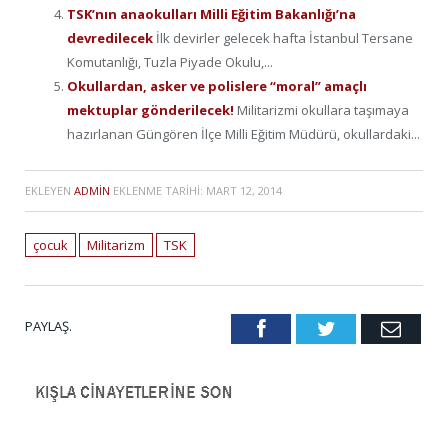
TSK’nın anaokulları Milli Eğitim Bakanlığı’na
devredilecek
İlk devirler gelecek hafta İstanbul Tersane
Komutanlığı, Tuzla Piyade Okulu,...
Okullardan, asker ve polislere “moral” amaçlı
mektuplar gönderilecek!
Militarizmi okullara taşımaya
hazırlanan Güngören İlçe Milli Eğitim Müdürü, okullardaki...
EKLEYEN
ADMIN
EKLENME TARIHI:
MART 12, 2014
çocuk
Militarizm
TSK
PAYLAŞ.
Facebook
Twitter
Emai