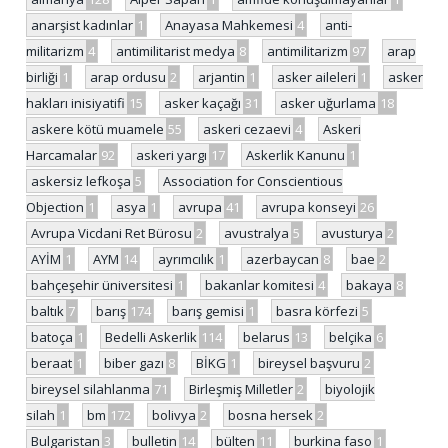
anarşist kadınlar
1
Anayasa Mahkemesi
4
anti-
militarizm
4
antimilitarist medya
8
antimilitarizm
97
arap
birliği
1
arap ordusu
2
arjantin
1
asker aileleri
1
asker
hakları inisiyatifi
15
asker kaçağı
31
asker uğurlama
18
askere kötü muamele
55
askeri cezaevi
4
Askeri
Harcamalar
92
askeri yargı
17
Askerlik Kanunu
1
askersiz lefkoşa
5
Association for Conscientious
Objection
1
asya
1
avrupa
41
avrupa konseyi
26
Avrupa Vicdani Ret Bürosu
2
avustralya
5
avusturya
2
AYİM
1
AYM
14
ayrımcılık
1
azerbaycan
8
bae
2
bahçeşehir üniversitesi
1
bakanlar komitesi
4
bakaya
8
baltık
7
barış
174
barış gemisi
1
basra körfezi
5
batoça
1
Bedelli Askerlik
114
belarus
13
belçika
6
beraat
1
biber gazı
8
BİKG
1
bireysel başvuru
2
bireysel silahlanma
71
Birleşmiş Milletler
2
biyolojik
silah
1
bm
172
bolivya
2
bosna hersek
2
Bulgaristan
3
bulletin
14
bülten
11
burkina faso
1