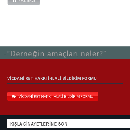
YAZI EKLE
VİCDANİ RET HAKKI İHLALİ BİLDİRİM FORMU
VİCDANİ RET HAKKI İHLALİ BİLDİRİM FORMU