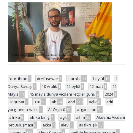
'dur' ihtarı
3
#refusewar
1
1 aralık
11
1 eylül
12
1.
Dünya Savaşı
5
10 Aralık
1
12 eylül
3
12 mart
1
15
Mayıs
44
15 mayıs dünya vicdani retçiler günü
6
2024
1
28 şubat
2
318
59
ab
24
abd
319
açlık
6
adil
yargılanma hakkı
1
Af Örgütü
61
afganistan
31
afrika
9
afrika birliği
1
agit
1
aihm
26
Akdeniz Vicdani
Ret Buluşması
6
akka
1
alevi
1
ali fikri ışık
13
almanya
128
Alper Sapan
1
amfide konuşulmayanlar
1