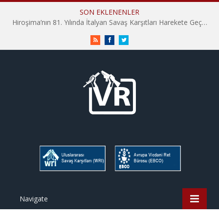
SON EKLENENLER
Hiroşima’nın 81. Yılında İtalyan Savaş Karşıtları Harekete Geçti: “Hatırlamak yeterli değil”
RSS
Facebook
Twitter
Navigate