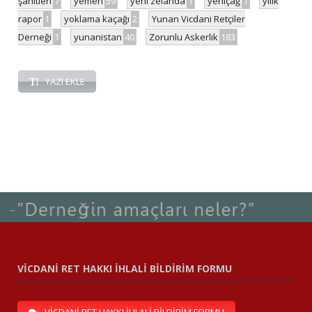
şahitleri
7
yemen
59
yeni zelanda
1
yeniçağ
1
yılık
rapor
1
yoklama kaçağı
2
Yunan Vicdani Retçiler
Derneği
1
yunanistan
40
Zorunlu Askerlik
183
YAZI EKLE
VİCDANİ RET HAKKI İHLALİ BİLDİRİM FORMU