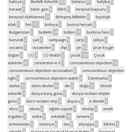
batoça
1
Bedelli Askerlik
114
belarus
13
belçika
6
beraat
1
biber gazı
8
BİKG
1
bireysel başvuru
2
bireysel silahlanma
71
Birleşmiş Milletler
2
biyolojik
silah
1
bm
172
bolivya
2
bosna hersek
2
Bulgaristan
3
bulletin
14
bülten
11
burkina faso
1
burundi
2
çad
1
campaign
5
çarşı
1
çekya
1
cezaevi
1
cezaevleri
6
chp
1
çin
35
çınar koçgiri
doğan
3
CO
1
CO Watch
2
çocuk
150
Çocuk
askerler
45
connection e.V
7
conscientious objection
16
conscientious objection association
5
conscientious objection
right
1
conscientious objection watch
9
Danimarka
6
darbe
76
derin devlet
10
din
3
doğa
10
dövizli
askerlik
7
dünya barış günü
1
dünya vicdani retçiler
günü
2
dürzi vicdani retçi
3
duyuru
1
e-devlet
1
ebco
64
ebola
1
eğitim zayiatı
1
ekoloji
3
emek
örgütleri
1
eritre
1
erkeklik
18
ermeni
5
ermenistan
5
estonya
2
eta
5
etiyopya
4
Etkiniz
1
etkinlik
1
European Court of Human Rights
1
Evrensel