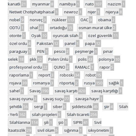
kanatlı
21
myanmar
8
namibya
1
nato
107
nazizm
1
Netiwit Chotiphatphaisal
1
newroz
1
nijer
1
nijerya
8
nobel
9
norveç
3
nükleer
113
OAC
9
obama
2
ODTÜ
1
ohal
43
ortadoğu
15
osman murat ülke
2
otorite
1
Oyak
10
oyuncak silah
4
özel güvenlik
11
özel ordu
4
Pakistan
12
panel
1
papa
12
paraguay
1
PEN
1
pesco
2
peşmerge
1
pınar
selek
18
pkk
12
Polen Ünlü
1
polis
43
polonya
10
profesyonel ordu
22
QUNO
2
RAMALC
1
rapor
5
raporlama
1
report
3
roboski
34
robot
15
rojava
39
romanya
3
röportaj
2
rusya
150
sağlık
1
sahel
1
Savaş
190
savaş karşıtı
420
savaş karşıtlığı
3
savaş oyunu
2
savaş suçu
77
savaşa hayır
1
şehitlik
56
sergi
1
siber
5
şiddetsizlik
45
şiir
4
Silah
- Yerli
162
silah projeleri
5
Silah ticareti
256
Silahlanma
114
şili
1
şiö
1
SIPRI
41
Sivil
İtaatsizlik
29
sivil ölüm
5
sığınma
1
sıkıyönetim
1