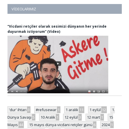
VIDEOLARIMIZ
“Vicdani retçiler olarak sesimizi dünyanın her yerinde
duyurmak istiyorum” (Video)
'dur' ihtarı
3
#refusewar
1
1 aralık
11
1 eylül
12
1.
Dünya Savaşı
5
10 Aralık
1
12 eylül
3
12 mart
1
15
Mayıs
44
15 mayıs dünya vicdani retçiler günü
6
2024
1