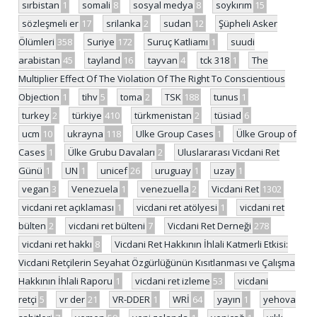
sırbistan
1
somali
8
sosyal medya
8
soykırım
15
sözleşmeli er
17
srilanka
2
sudan
12
Şüpheli Asker
Ölümleri
358
Suriye
172
Suruç Katliamı
1
suudi
arabistan
45
tayland
16
tayvan
4
tck 318
1
The
Multiplier Effect Of The Violation Of The Right To Conscientious
Objection
1
tihv
5
toma
2
TSK
188
tunus
1
turkey
2
türkiye
410
türkmenistan
2
tüsiad
6
ucm
10
ukrayna
118
Ulke Group Cases
1
Ülke Group of
Cases
1
Ülke Grubu Davaları
2
Uluslararası Vicdani Ret
Günü
1
UN
1
unicef
26
uruguay
1
uzay
1
vegan
3
Venezuela
1
venezuella
2
Vicdani Ret
1302
vicdani ret açıklaması
1
vicdani ret atölyesi
1
vicdani ret
bülten
2
vicdani ret bülteni
7
Vicdani Ret Derneği
278
vicdani ret hakkı
8
Vicdani Ret Hakkının İhlali Katmerli Etkisi:
Vicdani Retçilerin Seyahat Özgürlüğünün Kısıtlanması ve Çalışma
Hakkının İhlali Raporu
1
vicdani ret izleme
53
vicdani
retçi
5
vr der
21
VR-DDER
1
WRİ
64
yayın
1
yehova