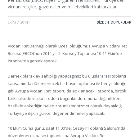
Ret Bürosu(EBCO) üyesi örgütlerin temsilcileri, Türkiye’den
vicdani retçiler, gazeteciler ve milletvekilleri katılacaklar.
EKIM 7, 2014
·
BIZDEN
,
DUYURULAR
Vicdani Ret Derneği olarak üyesi olduğumuz Avrupa Vicdani Ret
Bürosu(EBCO)’nun 2014 yılı 2. Konsey Toplantısı 10-11 Ekim’de
İstanbul’da gerçekleşecek.
Dernek olarak ev sahipliği yapacağımız bu uluslararası toplantı
kapsamında düzenlenecek bir basın toplantısı ile her yıl olduğu
gibi Avrupa Vicdani Ret Raporu da açıklanacak. Raporda, birçok
farklı ülkede vicdani reddin bugünkü durumuna değinilirken,
özellikle askerliğin halen zorunlu bir hizmet olarak dayatıldığı
Türkiye’ye ilişkin güncel değerlendirmeler yapılacak.
10 Ekim Cuma günü, saat 11:00′de, Cezayir Toplantı Salonu’nda
düzenlenecek basın toplantısına Avrupa Vicdani Ret