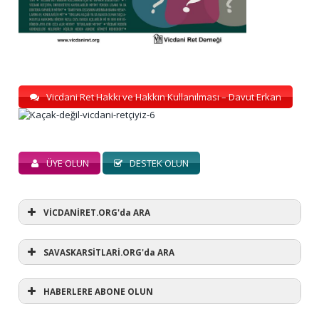
Vicdani Ret Hakkı ve Hakkın Kullanılması – Davut Erkan
ÜYE OLUN
DESTEK OLUN
VİCDANİRET.ORG'da ARA
SAVASKARSİTLARİ.ORG'da ARA
HABERLERE ABONE OLUN