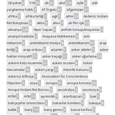
28 şubat
2
318
59
ab
24
abd
319
açlık
6
adil
yargılanma hakkı
1
Af Örgütü
61
afganistan
31
afrika
9
afrika birliği
1
agit
1
aihm
26
Akdeniz Vicdani
Ret Buluşması
6
akka
1
alevi
1
ali fikri ışık
13
almanya
128
Alper Sapan
1
amfide konuşulmayanlar
1
anarşist kadınlar
1
Anayasa Mahkemesi
4
anti-
militarizm
4
antimilitarist medya
8
antimilitarizm
97
arap
birliği
1
arap ordusu
2
arjantin
1
asker aileleri
1
asker
hakları inisiyatifi
15
asker kaçağı
31
asker uğurlama
18
askere kötü muamele
55
askeri cezaevi
4
Askeri
Harcamalar
92
askeri yargı
17
Askerlik Kanunu
1
askersiz lefkoşa
5
Association for Conscientious
Objection
1
asya
1
avrupa
41
avrupa konseyi
26
Avrupa Vicdani Ret Bürosu
2
avustralya
5
avusturya
2
AYİM
1
AYM
14
ayrımcılık
1
azerbaycan
8
bae
2
bahçeşehir üniversitesi
1
bakanlar komitesi
4
bakaya
8
baltık
7
barış
174
barış gemisi
1
basra körfezi
5