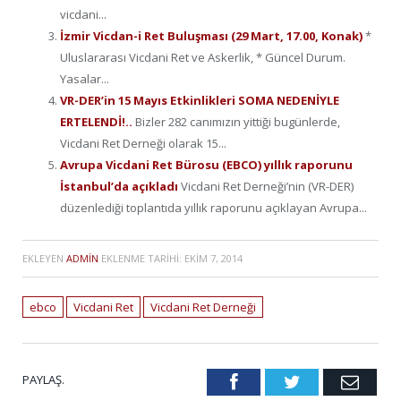
vicdani...
İzmir Vicdan-i Ret Buluşması (29 Mart, 17.00, Konak)
*
Uluslararası Vicdani Ret ve Askerlik, * Güncel Durum.
Yasalar...
VR-DER’in 15 Mayıs Etkinlikleri SOMA NEDENİYLE
ERTELENDİ!..
Bizler 282 canımızın yittiği bugünlerde,
Vicdani Ret Derneği olarak 15...
Avrupa Vicdani Ret Bürosu (EBCO) yıllık raporunu
İstanbul’da açıkladı
Vicdani Ret Derneği’nin (VR-DER)
düzenlediği toplantıda yıllık raporunu açıklayan Avrupa...
EKLEYEN
ADMIN
EKLENME TARIHI:
EKIM 7, 2014
ebco
Vicdani Ret
Vicdani Ret Derneği
PAYLAŞ.
Facebook
Twitter
Emai