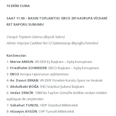
10 EKİM CUMA
SAAT 11:00 – BASIN TOPLANTISI: EBCO 2014 AVRUPA VİCDANİ
RET RAPORU SUNUMU
Cezayir Toplantı Salonu (Büyük Salon)
Adres: Hayriye Caddesi No:12 Galatasaray-Beyoğlu/İstanbul
Katılımcılar:
1-
Merve ARKUN
: VR-DER Eş Başkanı – Açılış konuşması
2-
Friedhelm SCHNEIDER
: EBCO Başkanı – Açılış konuşması
3-
EBCO
Avrupa raporunun açıklanması
4-
Av. Davut ERKAN
: VR-DER Yönetim Kurulu Üyesi ve Avukatı
5-
Abdulbaki BOĞA
: İHD İstanbul Şubesi Başkanı
6-
Vedat ZENCİR
: 1989′da Tayfun Gönül’le birlikte vicdan reddini
açıklayan ilk retçilerden
7-
Sebahat TUNCEL
: HDP İstanbul Milletvekili
8-
Hüseyin AYGÜN
: CHP Tunceli Milletvekili