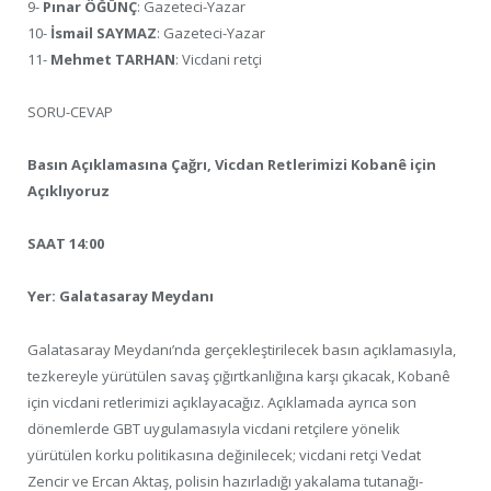
9-
Pınar ÖĞÜNÇ
: Gazeteci-Yazar
10-
İsmail SAYMAZ
: Gazeteci-Yazar
11-
Mehmet TARHAN
: Vicdani retçi
SORU-CEVAP
Basın Açıklamasına Çağrı, Vicdan Retlerimizi Kobanê için
Açıklıyoruz
SAAT 14:00
Yer: Galatasaray Meydanı
Galatasaray Meydanı’nda gerçekleştirilecek basın açıklamasıyla,
tezkereyle yürütülen savaş çığırtkanlığına karşı çıkacak, Kobanê
için vicdani retlerimizi açıklayacağız. Açıklamada ayrıca son
dönemlerde GBT uygulamasıyla vicdani retçilere yönelik
yürütülen korku politikasına değinilecek; vicdani retçi Vedat
Zencir ve Ercan Aktaş, polisin hazırladığı yakalama tutanağı-