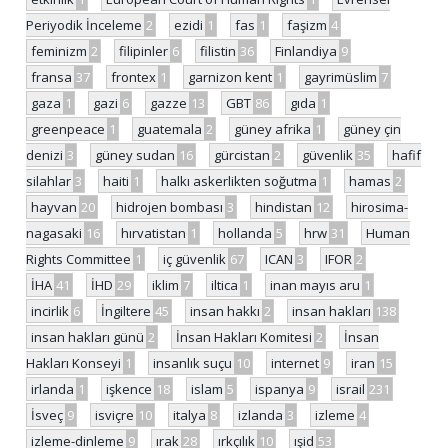
Periyodik İnceleme
2
ezidi
1
fas
1
faşizm
4
feminizm
2
filipinler
6
filistin
36
Finlandiya
9
fransa
37
frontex
1
garnizon kent
1
gayrimüslim
7
gaza
1
gazi
6
gazze
13
GBT
86
gıda
1
greenpeace
1
guatemala
2
güney afrika
1
güney çin
denizi
3
güney sudan
16
gürcistan
2
güvenlik
35
hafif
silahlar
3
haiti
1
halkı askerlikten soğutma
1
hamas
2
hayvan
20
hidrojen bombası
3
hindistan
12
hirosima-
nagasaki
16
hırvatistan
1
hollanda
5
hrw
31
Human
Rights Committee
1
iç güvenlik
67
ICAN
3
IFOR
2
İHA
41
İHD
29
iklim
7
iltica
1
inan mayıs aru
1
incirlik
6
İngiltere
45
insan hakkı
2
insan hakları
138
insan hakları günü
2
İnsan Hakları Komitesi
2
İnsan
Hakları Konseyi
1
insanlık suçu
10
internet
9
iran
15
irlanda
1
işkence
18
islam
5
ispanya
9
israil
231
İsveç
9
isviçre
10
italya
8
izlanda
3
izleme
4
izleme-dinleme
9
ırak
28
ırkçılık
10
ışid
53