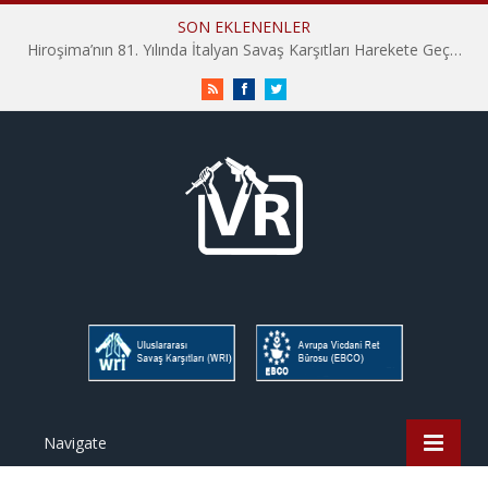
SON EKLENENLER
Hiroşima’nın 81. Yılında İtalyan Savaş Karşıtları Harekete Geçti: “Hatırlamak yeterli değil”
RSS
Facebook
Twitter
Navigate