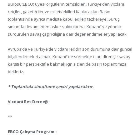
Bürosu(EBCO) üyesi örgütlerin temsilcileri, Türkiye’den vicdani
retçiler, gazeteciler ve milletvekilleri katılacaklar. Basın
toplantısında ayrıca mecliste kabul edilen tezkereye, Suruç
sınırında devam eden asker saldırılarına, Kobanê’ye yönelik
sürdürülen savaş çağırıcılığına dair değerlendirmeler yapılacak.
Avrupa’da ve Türkiye’de vicdani reddin son durumuna dair güncel
bilgilendirmeleri almak, Kobanê’de sürmekte olan direnişe savaş
karşıtı bir perspektifle bakmak için sizleri de basın toplantımıza
bekleriz.
* Toplantıda simultane çeviri yapılacaktır.
Vicdani Ret Derneği
**
EBCO Çalışma Programı: