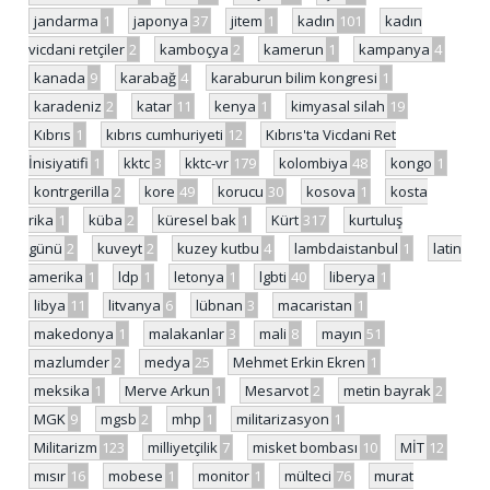
jandarma
1
japonya
37
jitem
1
kadın
101
kadın
vicdani retçiler
2
kamboçya
2
kamerun
1
kampanya
4
kanada
9
karabağ
4
karaburun bilim kongresi
1
karadeniz
2
katar
11
kenya
1
kimyasal silah
19
Kıbrıs
1
kıbrıs cumhuriyeti
12
Kıbrıs'ta Vicdani Ret
İnisiyatifi
1
kktc
3
kktc-vr
179
kolombiya
48
kongo
1
kontrgerilla
2
kore
49
korucu
30
kosova
1
kosta
rika
1
küba
2
küresel bak
1
Kürt
317
kurtuluş
günü
2
kuveyt
2
kuzey kutbu
4
lambdaistanbul
1
latin
amerika
1
ldp
1
letonya
1
lgbti
40
liberya
1
libya
11
litvanya
6
lübnan
3
macaristan
1
makedonya
1
malakanlar
3
mali
8
mayın
51
mazlumder
2
medya
25
Mehmet Erkin Ekren
1
meksika
1
Merve Arkun
1
Mesarvot
2
metin bayrak
2
MGK
9
mgsb
2
mhp
1
militarizasyon
1
Militarizm
123
milliyetçilik
7
misket bombası
10
MİT
12
mısır
16
mobese
1
monitor
1
mülteci
76
murat