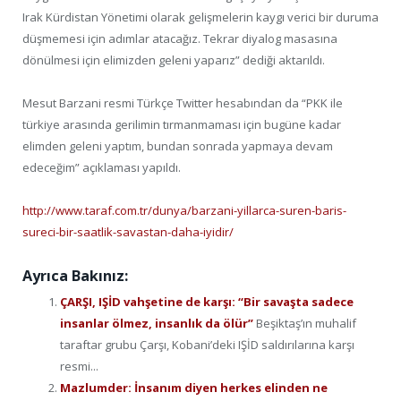
Irak Kürdistan Yönetimi olarak gelişmelerin kaygı verici bir duruma
düşmemesi için adımlar atacağız. Tekrar diyalog masasına
dönülmesi için elimizden geleni yaparız” dediği aktarıldı.
Mesut Barzani resmi Türkçe Twitter hesabından da “PKK ile
türkiye arasında gerilimin tırmanmaması için bugüne kadar
elimden geleni yaptım, bundan sonrada yapmaya devam
edeceğim” açıklaması yapıldı.
http://www.taraf.com.tr/dunya/barzani-yillarca-suren-baris-
sureci-bir-saatlik-savastan-daha-iyidir/
Ayrıca Bakınız:
ÇARŞI, IŞİD vahşetine de karşı: “Bir savaşta sadece
insanlar ölmez, insanlık da ölür”
Beşiktaş’ın muhalif
taraftar grubu Çarşı, Kobani’deki IŞİD saldırılarına karşı
resmi...
Mazlumder: İnsanım diyen herkes elinden ne