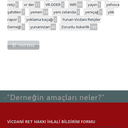
retçi
5
vr der
21
VR-DDER
1
WRİ
64
yayın
1
yehova
şahitleri
7
yemen
59
yeni zelanda
1
yeniçağ
1
yılık
rapor
1
yoklama kaçağı
2
Yunan Vicdani Retçiler
Derneği
1
yunanistan
40
Zorunlu Askerlik
183
YAZI EKLE
VİCDANİ RET HAKKI İHLALİ BİLDİRİM FORMU