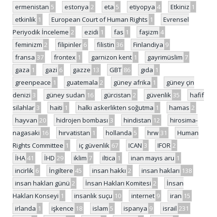
ermenistan
5
estonya
2
eta
5
etiyopya
4
Etkiniz
1
etkinlik
1
European Court of Human Rights
1
Evrensel
Periyodik İnceleme
2
ezidi
1
fas
1
faşizm
4
feminizm
2
filipinler
6
filistin
36
Finlandiya
9
fransa
37
frontex
1
garnizon kent
1
gayrimüslim
7
gaza
1
gazi
6
gazze
13
GBT
86
gıda
1
greenpeace
1
guatemala
2
güney afrika
1
güney çin
denizi
3
güney sudan
16
gürcistan
2
güvenlik
35
hafif
silahlar
3
haiti
1
halkı askerlikten soğutma
1
hamas
2
hayvan
20
hidrojen bombası
3
hindistan
12
hirosima-
nagasaki
16
hırvatistan
1
hollanda
5
hrw
31
Human
Rights Committee
1
iç güvenlik
67
ICAN
3
IFOR
2
İHA
41
İHD
29
iklim
7
iltica
1
inan mayıs aru
1
incirlik
6
İngiltere
45
insan hakkı
2
insan hakları
138
insan hakları günü
2
İnsan Hakları Komitesi
2
İnsan
Hakları Konseyi
1
insanlık suçu
10
internet
9
iran
15
irlanda
1
işkence
18
islam
5
ispanya
9
israil
231