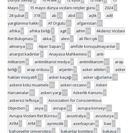
Mayıs
44
15 mayıs dünya vicdani retçiler günü
6
2024
1
28 şubat
2
318
59
ab
24
abd
319
açlık
6
adil
yargılanma hakkı
1
Af Örgütü
61
afganistan
31
afrika
9
afrika birliği
1
agit
1
aihm
26
Akdeniz Vicdani
Ret Buluşması
6
akka
1
alevi
1
ali fikri ışık
13
almanya
128
Alper Sapan
1
amfide konuşulmayanlar
1
anarşist kadınlar
1
Anayasa Mahkemesi
4
anti-
militarizm
4
antimilitarist medya
8
antimilitarizm
97
arap
birliği
1
arap ordusu
2
arjantin
1
asker aileleri
1
asker
hakları inisiyatifi
15
asker kaçağı
31
asker uğurlama
18
askere kötü muamele
55
askeri cezaevi
4
Askeri
Harcamalar
92
askeri yargı
17
Askerlik Kanunu
1
askersiz lefkoşa
5
Association for Conscientious
Objection
1
asya
1
avrupa
41
avrupa konseyi
26
Avrupa Vicdani Ret Bürosu
2
avustralya
5
avusturya
2
AYİM
1
AYM
14
ayrımcılık
1
azerbaycan
8
bae
2
bahçeşehir üniversitesi
1
bakanlar komitesi
4
bakaya
8