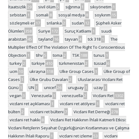
İtaatsizlik
29
sivil ölüm
5
sığınma
1
sıkıyönetim
1
sırbistan
1
somali
8
sosyal medya
8
soykırım
15
sözleşmeli er
17
srilanka
2
sudan
12
Şüpheli Asker
Ölümleri
358
Suriye
172
Suruç Katliamı
1
suudi
arabistan
45
tayland
16
tayvan
4
tck 318
1
The
Multiplier Effect Of The Violation Of The Right To Conscientious
Objection
1
tihv
5
toma
2
TSK
188
tunus
1
turkey
2
türkiye
410
türkmenistan
2
tüsiad
6
ucm
10
ukrayna
118
Ulke Group Cases
1
Ülke Group of
Cases
1
Ülke Grubu Davaları
2
Uluslararası Vicdani Ret
Günü
1
UN
1
unicef
26
uruguay
1
uzay
1
vegan
3
Venezuela
1
venezuella
2
Vicdani Ret
1302
vicdani ret açıklaması
1
vicdani ret atölyesi
1
vicdani ret
bülten
2
vicdani ret bülteni
7
Vicdani Ret Derneği
278
vicdani ret hakkı
8
Vicdani Ret Hakkının İhlali Katmerli Etkisi:
Vicdani Retçilerin Seyahat Özgürlüğünün Kısıtlanması ve Çalışma
Hakkının İhlali Raporu
1
vicdani ret izleme
53
vicdani