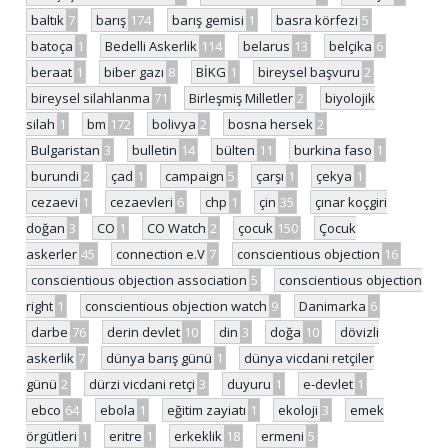
baltık
7
barış
174
barış gemisi
1
basra körfezi
5
batoça
1
Bedelli Askerlik
114
belarus
13
belçika
6
beraat
1
biber gazı
8
BİKG
1
bireysel başvuru
2
bireysel silahlanma
71
Birleşmiş Milletler
2
biyolojik
silah
1
bm
172
bolivya
2
bosna hersek
2
Bulgaristan
3
bulletin
14
bülten
11
burkina faso
1
burundi
2
çad
1
campaign
5
çarşı
1
çekya
1
cezaevi
1
cezaevleri
6
chp
1
çin
35
çınar koçgiri
doğan
3
CO
1
CO Watch
2
çocuk
150
Çocuk
askerler
45
connection e.V
7
conscientious objection
16
conscientious objection association
5
conscientious objection
right
1
conscientious objection watch
9
Danimarka
6
darbe
76
derin devlet
10
din
3
doğa
10
dövizli
askerlik
7
dünya barış günü
1
dünya vicdani retçiler
günü
2
dürzi vicdani retçi
3
duyuru
1
e-devlet
1
ebco
64
ebola
1
eğitim zayiatı
1
ekoloji
3
emek
örgütleri
1
eritre
1
erkeklik
18
ermeni
5