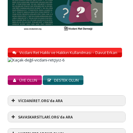
Vicdani Ret Hakkı ve Hakkın Kullanılması – Davut Erkan
ÜYE OLUN
DESTEK OLUN
VİCDANİRET.ORG'da ARA
SAVASKARSİTLARİ.ORG'da ARA