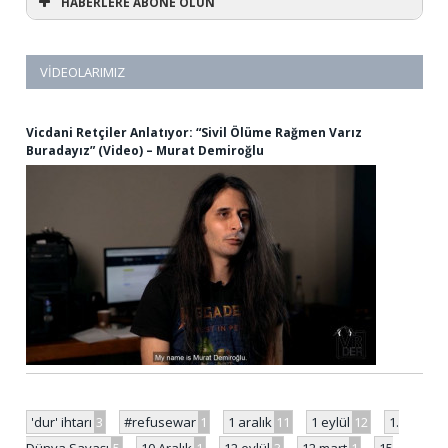
HABERLERE ABONE OLUN
VIDEOLARIMIZ
Vicdani Retçiler Anlatıyor: “Sivil Ölüme Rağmen Varız
Buradayız” (Video) – Murat Demiroğlu
'dur' ihtarı
3
#refusewar
1
1 aralık
11
1 eylül
12
1.
Dünya Savaşı
5
10 Aralık
1
12 eylül
3
12 mart
1
15