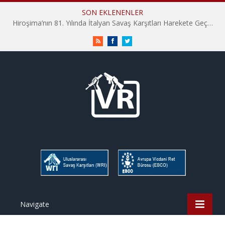
SON EKLENENLER
Hiroşima’nın 81. Yılında İtalyan Savaş Karşıtları Harekete Geçti: “Hatırlamak yeterli değil”
RSS
Facebook
Twitter
Navigate