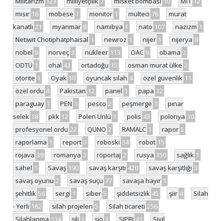
Militarizm
123
milliyetçilik
7
misket bombası
10
MİT
12
mısır
16
mobese
1
monitor
1
mülteci
76
murat
kanatlı
21
myanmar
8
namibya
1
nato
107
nazizm
1
Netiwit Chotiphatphaisal
1
newroz
1
nijer
1
nijerya
8
nobel
9
norveç
3
nükleer
113
OAC
9
obama
2
ODTÜ
1
ohal
43
ortadoğu
15
osman murat ülke
2
otorite
1
Oyak
10
oyuncak silah
4
özel güvenlik
11
özel ordu
4
Pakistan
12
panel
1
papa
12
paraguay
1
PEN
1
pesco
2
peşmerge
1
pınar
selek
18
pkk
12
Polen Ünlü
1
polis
43
polonya
10
profesyonel ordu
22
QUNO
2
RAMALC
1
rapor
5
raporlama
1
report
3
roboski
34
robot
15
rojava
39
romanya
3
röportaj
2
rusya
150
sağlık
1
sahel
1
Savaş
190
savaş karşıtı
420
savaş karşıtlığı
3
savaş oyunu
2
savaş suçu
77
savaşa hayır
1
şehitlik
56
sergi
1
siber
5
şiddetsizlik
45
şiir
4
Silah
- Yerli
162
silah projeleri
5
Silah ticareti
256
Silahlanma
114
şili
1
şiö
1
SIPRI
41
Sivil