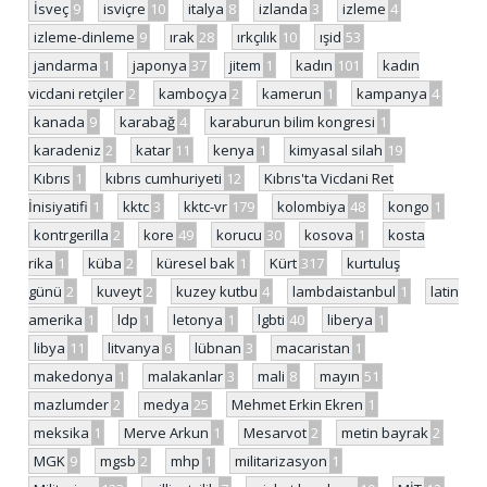
İsveç
9
isviçre
10
italya
8
izlanda
3
izleme
4
izleme-dinleme
9
ırak
28
ırkçılık
10
ışid
53
jandarma
1
japonya
37
jitem
1
kadın
101
kadın
vicdani retçiler
2
kamboçya
2
kamerun
1
kampanya
4
kanada
9
karabağ
4
karaburun bilim kongresi
1
karadeniz
2
katar
11
kenya
1
kimyasal silah
19
Kıbrıs
1
kıbrıs cumhuriyeti
12
Kıbrıs'ta Vicdani Ret
İnisiyatifi
1
kktc
3
kktc-vr
179
kolombiya
48
kongo
1
kontrgerilla
2
kore
49
korucu
30
kosova
1
kosta
rika
1
küba
2
küresel bak
1
Kürt
317
kurtuluş
günü
2
kuveyt
2
kuzey kutbu
4
lambdaistanbul
1
latin
amerika
1
ldp
1
letonya
1
lgbti
40
liberya
1
libya
11
litvanya
6
lübnan
3
macaristan
1
makedonya
1
malakanlar
3
mali
8
mayın
51
mazlumder
2
medya
25
Mehmet Erkin Ekren
1
meksika
1
Merve Arkun
1
Mesarvot
2
metin bayrak
2
MGK
9
mgsb
2
mhp
1
militarizasyon
1