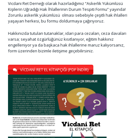
Vicdani Ret Derneği olarak hazırladığımız “Askerlik Yükümlüsü
Kişilerin Uğradığı Hak İhlallerinin Durum Tespiti Formu” yayında!
Zorunlu askerlik yükümlüsü olması sebebiyle çeşitli hak ihlalleri
yaşayan herkesi, bu formu doldurmaya çağırıyoruz.
Hakkınızda tutulan tutanaklar, idari para cezaları, ceza davaları
varsa; seyahat özgürlüğünüz kısıtlanıyor, eğitim hakkınız
engelleniyor ya da başkaca hak ihlallerine maruz kalıyorsanız,
form üzerinden bizimle iletişime geçebilirsiniz.
VİCDANİ RET EL KİTAPÇIĞI (PDF İNDİR)