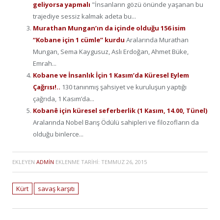
geliyorsa yapmalı
"İnsanların gözü önünde yaşanan bu
trajediye sessiz kalmak adeta bu...
Murathan Mungan’ın da içinde olduğu 156 isim
“Kobane için 1 cümle” kurdu
Aralarında Murathan
Mungan, Sema Kaygusuz, Aslı Erdoğan, Ahmet Büke,
Emrah...
Kobane ve İnsanlık İçin 1 Kasım’da Küresel Eylem
Çağrısı!..
130 tanınmış şahsiyet ve kuruluşun yaptığı
çağrıda, 1 Kasım’da...
Kobanê için küresel seferberlik (1 Kasım, 14.00, Tünel)
Aralarında Nobel Barış Ödülü sahipleri ve filozofların da
olduğu binlerce...
EKLEYEN
ADMIN
EKLENME TARIHI:
TEMMUZ 26, 2015
Kürt
savaş karşıtı