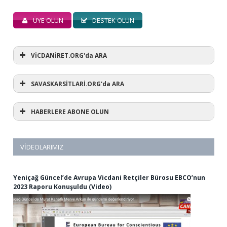
ÜYE OLUN
DESTEK OLUN
VİCDANİRET.ORG'da ARA
SAVASKARSİTLARİ.ORG'da ARA
HABERLERE ABONE OLUN
VIDEOLARIMIZ
Yeniçağ Güncel’de Avrupa Vicdani Retçiler Bürosu EBCO’nun
2023 Raporu Konuşuldu (Video)