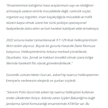
“Envanterimize kattığımız hava araçlarımızın sayı ve niteliğinin
artmasıyla sadece terörle mücadelede değil, narkotik suçlar,
organize suç örgütleri, insan kaçakçılığıyla mücadele ve trafik
düzeni başta olmak üzere her türlü polisiye operasyonel
faaliyetlerde daha etkin ve hızlı hareket kabiliyeti elde etmekteyiz.
2022 sonuna kadar tamamlanacak 9 T-129 Atak helikopterimizin
ilkini teslim alıyoruz. Büyük bir gururla Havacılık Daire filomuza
katıyoruz. Helikopterlerimiz Ankara merkezli yönetilecek,
Diyarbakır, Van, Şırnak ve Hakkari öncelikli olmak üzere bölge
illerinde hareketli filo olarak görevlendirilecek.”
Güvenlik uzmanı Metin Gürcan, askerî tip taarruz helikopterinin
Emniyet’e verilmesini eleştirdi ve şunları söyledi:
“Sanırım Polis Gücü’nde askeri tip taarruz helikopteri kullanan
ender ülkelerden biriyiz. Aslında zaten İçişleri Bakanlığı’na bağlı
Jandarma Genel Komutanlığı envanterinde ATAK’lar var. Bu