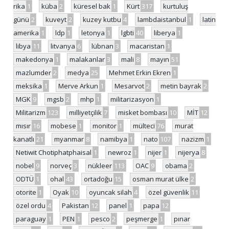
rika
1
küba
2
küresel bak
1
Kürt
317
kurtuluş
günü
2
kuveyt
2
kuzey kutbu
4
lambdaistanbul
1
latin
amerika
1
ldp
1
letonya
1
lgbti
40
liberya
1
libya
11
litvanya
6
lübnan
3
macaristan
1
makedonya
1
malakanlar
3
mali
8
mayın
51
mazlumder
2
medya
25
Mehmet Erkin Ekren
1
meksika
1
Merve Arkun
1
Mesarvot
2
metin bayrak
2
MGK
9
mgsb
2
mhp
1
militarizasyon
1
Militarizm
123
milliyetçilik
7
misket bombası
10
MİT
12
mısır
16
mobese
1
monitor
1
mülteci
76
murat
kanatlı
21
myanmar
8
namibya
1
nato
107
nazizm
1
Netiwit Chotiphatphaisal
1
newroz
1
nijer
1
nijerya
8
nobel
9
norveç
3
nükleer
113
OAC
9
obama
2
ODTÜ
1
ohal
43
ortadoğu
15
osman murat ülke
2
otorite
1
Oyak
10
oyuncak silah
4
özel güvenlik
11
özel ordu
4
Pakistan
12
panel
1
papa
12
paraguay
1
PEN
1
pesco
2
peşmerge
1
pınar