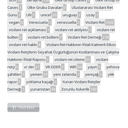
ucm
10
ukrayna
118
Ulke Group Cases
1
Ülke Group of
Cases
1
Ülke Grubu Davaları
2
Uluslararası Vicdani Ret
Günü
1
UN
1
unicef
26
uruguay
1
uzay
1
vegan
3
Venezuela
1
venezuella
2
Vicdani Ret
1302
vicdani ret açıklaması
1
vicdani ret atölyesi
1
vicdani ret
bülten
2
vicdani ret bülteni
7
Vicdani Ret Derneği
278
vicdani ret hakkı
8
Vicdani Ret Hakkının İhlali Katmerli Etkisi:
Vicdani Retçilerin Seyahat Özgürlüğünün Kısıtlanması ve Çalışma
Hakkının İhlali Raporu
1
vicdani ret izleme
53
vicdani
retçi
5
vr der
21
VR-DDER
1
WRİ
64
yayın
1
yehova
şahitleri
7
yemen
59
yeni zelanda
1
yeniçağ
1
yılık
rapor
1
yoklama kaçağı
2
Yunan Vicdani Retçiler
Derneği
1
yunanistan
40
Zorunlu Askerlik
183
YAZI EKLE