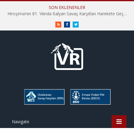
SON EKLENENLER
Hiroşima’nın 81. Yılında İtalyan Savaş Karşıtları Harekete Geçti: “Hatırlamak yeterli değil”
RSS
Facebook
Twitter
Navigate