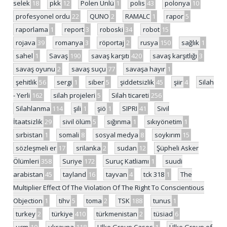
selek
18
pkk
12
Polen Ünlü
1
polis
43
polonya
10
profesyonel ordu
22
QUNO
2
RAMALC
1
rapor
5
raporlama
1
report
3
roboski
34
robot
15
rojava
39
romanya
3
röportaj
2
rusya
150
sağlık
1
sahel
1
Savaş
190
savaş karşıtı
420
savaş karşıtlığı
3
savaş oyunu
2
savaş suçu
77
savaşa hayır
1
şehitlik
56
sergi
1
siber
5
şiddetsizlik
45
şiir
4
Silah
- Yerli
162
silah projeleri
5
Silah ticareti
256
Silahlanma
114
şili
1
şiö
1
SIPRI
41
Sivil
İtaatsizlik
29
sivil ölüm
5
sığınma
1
sıkıyönetim
1
sırbistan
1
somali
8
sosyal medya
8
soykırım
15
sözleşmeli er
17
srilanka
2
sudan
12
Şüpheli Asker
Ölümleri
358
Suriye
172
Suruç Katliamı
1
suudi
arabistan
45
tayland
16
tayvan
4
tck 318
1
The
Multiplier Effect Of The Violation Of The Right To Conscientious
Objection
1
tihv
5
toma
2
TSK
188
tunus
1
turkey
2
türkiye
410
türkmenistan
2
tüsiad
6