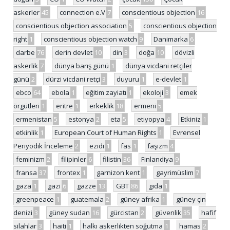
askerler
45
connection e.V
7
conscientious objection
16
conscientious objection association
5
conscientious objection
right
1
conscientious objection watch
9
Danimarka
6
darbe
76
derin devlet
10
din
3
doğa
10
dövizli
askerlik
7
dünya barış günü
1
dünya vicdani retçiler
günü
2
dürzi vicdani retçi
3
duyuru
1
e-devlet
1
ebco
64
ebola
1
eğitim zayiatı
1
ekoloji
3
emek
örgütleri
1
eritre
1
erkeklik
18
ermeni
5
ermenistan
5
estonya
2
eta
5
etiyopya
4
Etkiniz
1
etkinlik
1
European Court of Human Rights
1
Evrensel
Periyodik İnceleme
2
ezidi
1
fas
1
faşizm
4
feminizm
2
filipinler
6
filistin
36
Finlandiya
9
fransa
37
frontex
1
garnizon kent
1
gayrimüslim
7
gaza
1
gazi
6
gazze
13
GBT
86
gıda
1
greenpeace
1
guatemala
2
güney afrika
1
güney çin
denizi
3
güney sudan
16
gürcistan
2
güvenlik
35
hafif
silahlar
3
haiti
1
halkı askerlikten soğutma
1
hamas
2