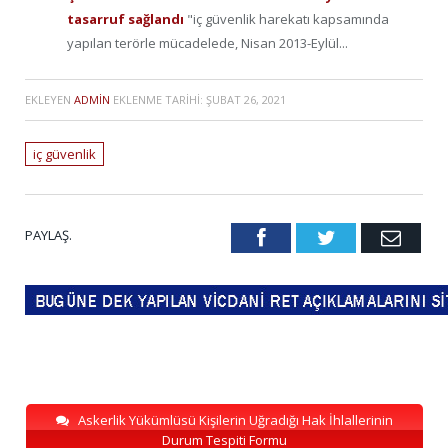
tasarruf sağlandı
"iç güvenlik harekatı kapsamında
yapılan terörle mücadelede, Nisan 2013-Eylül...
EKLEYEN
ADMIN
EKLENME TARIHI:
ŞUBAT 26, 2021
iç güvenlik
PAYLAŞ.
Facebook
Twitter
Emai
Askerlik Yükümlüsü Kişilerin Uğradığı Hak İhlallerinin
Durum Tespiti Formu