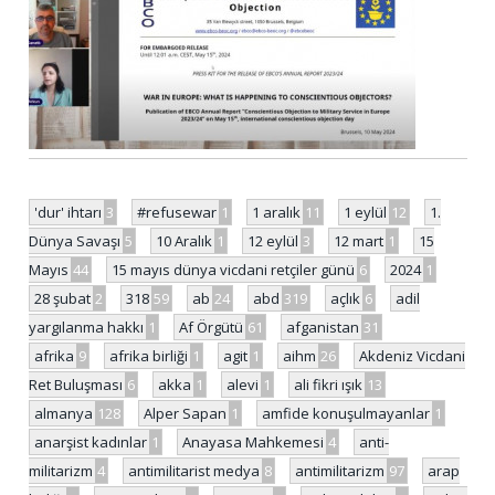
'dur' ihtarı
3
#refusewar
1
1 aralık
11
1 eylül
12
1.
Dünya Savaşı
5
10 Aralık
1
12 eylül
3
12 mart
1
15
Mayıs
44
15 mayıs dünya vicdani retçiler günü
6
2024
1
28 şubat
2
318
59
ab
24
abd
319
açlık
6
adil
yargılanma hakkı
1
Af Örgütü
61
afganistan
31
afrika
9
afrika birliği
1
agit
1
aihm
26
Akdeniz Vicdani
Ret Buluşması
6
akka
1
alevi
1
ali fikri ışık
13
almanya
128
Alper Sapan
1
amfide konuşulmayanlar
1
anarşist kadınlar
1
Anayasa Mahkemesi
4
anti-
militarizm
4
antimilitarist medya
8
antimilitarizm
97
arap