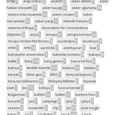
birliği
1
arap ordusu
2
arjantin
1
asker aileleri
1
asker
hakları inisiyatifi
15
asker kaçağı
31
asker uğurlama
18
askere kötü muamele
55
askeri cezaevi
4
Askeri
Harcamalar
92
askeri yargı
17
Askerlik Kanunu
1
askersiz lefkoşa
5
Association for Conscientious
Objection
1
asya
1
avrupa
41
avrupa konseyi
26
Avrupa Vicdani Ret Bürosu
2
avustralya
5
avusturya
2
AYİM
1
AYM
14
ayrımcılık
1
azerbaycan
8
bae
2
bahçeşehir üniversitesi
1
bakanlar komitesi
4
bakaya
8
baltık
7
barış
174
barış gemisi
1
basra körfezi
5
batoça
1
Bedelli Askerlik
114
belarus
13
belçika
6
beraat
1
biber gazı
8
BİKG
1
bireysel başvuru
2
bireysel silahlanma
71
Birleşmiş Milletler
2
biyolojik
silah
1
bm
172
bolivya
2
bosna hersek
2
Bulgaristan
3
bulletin
14
bülten
11
burkina faso
1
burundi
2
çad
1
campaign
5
çarşı
1
çekya
1
cezaevi
1
cezaevleri
6
chp
1
çin
35
çınar koçgiri
doğan
3
CO
1
CO Watch
2
çocuk
150
Çocuk