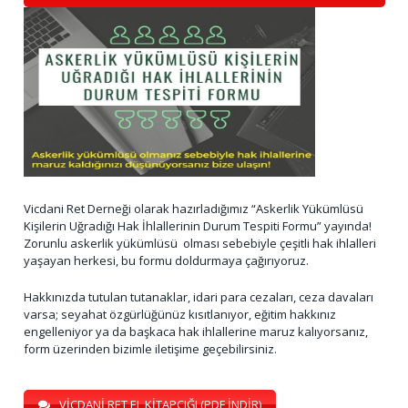
Vicdani Ret Derneği olarak hazırladığımız “Askerlik Yükümlüsü
Kişilerin Uğradığı Hak İhlallerinin Durum Tespiti Formu” yayında!
Zorunlu askerlik yükümlüsü olması sebebiyle çeşitli hak ihlalleri
yaşayan herkesi, bu formu doldurmaya çağırıyoruz.
Hakkınızda tutulan tutanaklar, idari para cezaları, ceza davaları
varsa; seyahat özgürlüğünüz kısıtlanıyor, eğitim hakkınız
engelleniyor ya da başkaca hak ihlallerine maruz kalıyorsanız,
form üzerinden bizimle iletişime geçebilirsiniz.
VİCDANİ RET EL KİTAPÇIĞI (PDF İNDİR)