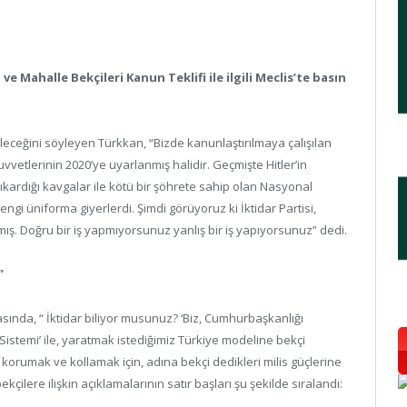
ve Mahalle Bekçileri Kanun Teklifi ile ilgili Meclis’te basın
ileceğini söyleyen Türkkan, “Bizde kanunlaştırılmaya çalışılan
vvetlerinin 2020’ye uyarlanmış halidir. Geçmişte Hitler’in
ıkardığı kavgalar ile kötü bir şöhrete sahip olan Nasyonal
ngi üniforma giyerlerdi. Şimdi görüyoruz ki İktidar Partisi,
ş. Doğru bir iş yapmıyorsunuz yanlış bir iş yapıyorsunuz” dedi.
”
asında, “ İktidar biliyor musunuz? ‘Biz, Cumhurbaşkanlığı
temi’ ile, yaratmak istediğimiz Türkiye modeline bekçi
ni korumak ve kollamak için, adına bekçi dedikleri milis güçlerine
bekçilere ilişkin açıklamalarının satır başları şu şekilde sıralandı: