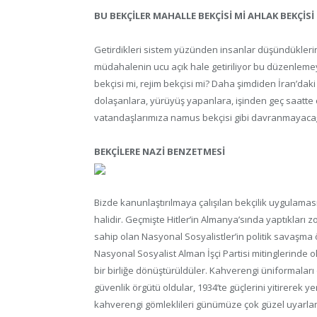
BU BEKÇİLER MAHALLE BEKÇİSİ Mİ AHLAK BEKÇİSİ
Getirdikleri sistem yüzünden insanlar düşündükleri
müdahalenin ucu açık hale getiriliyor bu düzenlemeyl
bekçisi mi, rejim bekçisi mi? Daha şimdiden İran’dak
dolaşanlara, yürüyüş yapanlara, işinden geç saatte 
vatandaşlarımıza namus bekçisi gibi davranmayacağı
BEKÇİLERE NAZİ BENZETMESİ
Bizde kanunlaştırılmaya çalışılan bekçilik uygulaması
halidir. Geçmişte Hitler’in Almanya’sında yaptıkları z
sahip olan Nasyonal Sosyalistler’in politik savaşma 
Nasyonal Sosyalist Alman İşçi Partisi mitinglerinde ola
bir birliğe dönüştürüldüler. Kahverengi üniformaları
güvenlik örgütü oldular, 1934’te güçlerini yitirerek yerl
kahverengi gömleklileri günümüze çok güzel uyarlamı