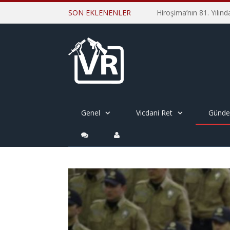
SON EKLENENLER
Genel
Vicdani Ret
Günd