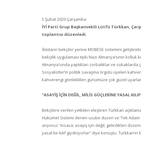
5 Şubat 2020 Çarşamba
İYİ Parti Grup Başkanvekili Lütfü Türkkan, Çarşı 
toplantısı düzenledi.
İktidarın bekçiler yerine MOBESE sistemini geliştireb
bekçilik uygulaması tıpkı Nazi Almanya’sının kolluk ku
Almanya’sında yaptıkları zorbalıklar ve sokaklarda ç
Sosyalistler’in politik savaşma örgütü üyeleri kahvere
kahverengi gömleklileri günümüze çok güzel uyarlamı
“ASAYİŞ İÇİN DEĞİL, MİLİS GÜÇLERİNE YASAL KILIF
Bekçilere verilen yetkileri eleştiren Türkkan açıklam
Hükümet Sistemi denen ucube düzen ve ‘Tek Adam Sis
arıyoruz.’ Kısaca; asayiş için değil, getirdikleri düze
yasal bir kılıf giydiriyorlar” diye konuştu. Türkkan’ın 