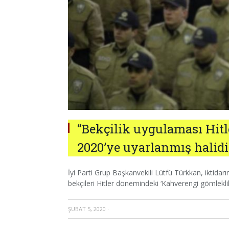
“Bekçilik uygulaması Hitl
2020’ye uyarlanmış halidi
İyi Parti Grup Başkanvekili Lütfü Türkkan, iktidarın 
bekçileri Hitler dönemindeki ‘Kahverengi gömleklil
ŞUBAT 5, 2020
·