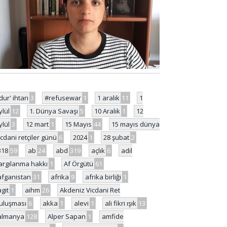
'dur' ihtarı
3
#refusewar
1
1 aralık
11
1
ylül
12
1. Dünya Savaşı
5
10 Aralık
1
12
ylül
3
12 mart
1
15 Mayıs
44
15 mayıs dünya
icdani retçiler günü
6
2024
1
28 şubat
2
318
59
ab
24
abd
319
açlık
6
adil
argılanma hakkı
1
Af Örgütü
61
afganistan
31
afrika
9
afrika birliği
1
agit
1
aihm
26
Akdeniz Vicdani Ret
uluşması
6
akka
1
alevi
1
ali fikri ışık
13
almanya
128
Alper Sapan
1
amfide