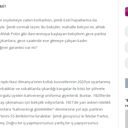
 Mİ?
ni söylemeye zaten korkarken, şimdi özel hayatlarına da
e. Şimdi sormak lazım; Bu bekçiler, mahalle bekçisi mi, ahlak
i Ahlak Polisi gibi davranmaya başlayan bekçilerin gece parkta
çıkanlara, gece saatinde eve gitmeye çalışan kadın
nın garantisi var mı?
 tıpkı Nazi Almanya’sının kolluk kuvvetlerinin 2020’ye uyarlanmış
orbalıklar ve sokaklarda çıkardığı kavgalar ile kötü bir şöhrete
örgütü üyeleri kahverengi üniforma giyerlerdi. Bunlar, 1920’lerde
“
y çıkmaması için bekçilik ediyorlardı. 1921’de yarı askeri nitelikli
r
 onlara “kahverengi gömlekliler” denmesine yol açtı, partinin
erini SS Birlikleri’ne bıraktılar. Şimdi görüyoruz ki İktidar Partisi,
ş. Doğru bir iş yapmıyorsunuz yanlış bir iş yapıyorsunuz.