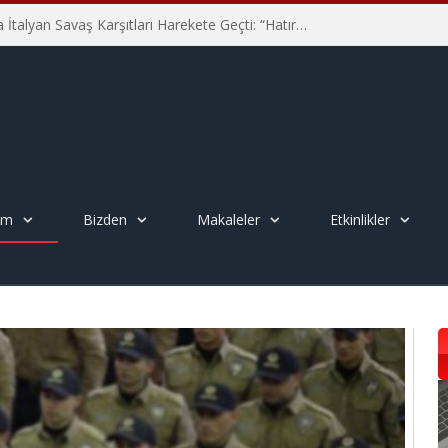
Hiroşima’nın 81. Yılında İtalyan Savaş Karşıtları Harekete Geçti: “Hatırlamak yeterli değil”
em
Bizden
Makaleler
Etkinlikler