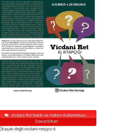
Vicdani Ret Hakkı ve Hakkın Kullanılması –
Davut Erkan