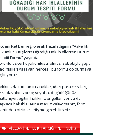
icdani Ret Derneği olarak hazırladığımız “Askerlik
ükümlüsü Kişilerin Uğradığı Hak İhlallerinin Durum
espiti Formu” yayında!
orunlu askerlik yükümlüsü olması sebebiyle çeşitli
ak ihlalleri yaşayan herkesi, bu formu doldurmaya
ağırıyoruz.
akkınızda tutulan tutanaklar, idari para cezaları,
eza davaları varsa; seyahat özgürlüğünüz
ısıtlanıyor, eğitim hakkınız engelleniyor ya da
aşkaca hak ihlallerine maruz kalıyorsanız, form
zerinden bizimle iletişime geçebilirsiniz.
VİCDANİ RET EL KİTAPÇIĞI (PDF İNDİR)