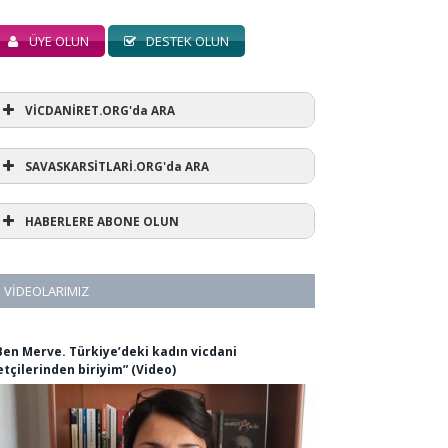
ÜYE OLUN
DESTEK OLUN
VİCDANİRET.ORG'da ARA
SAVASKARSİTLARİ.ORG'da ARA
HABERLERE ABONE OLUN
VIDEOLARIMIZ
Ben Merve. Türkiye’deki kadın vicdani
etçilerinden biriyim” (Video)