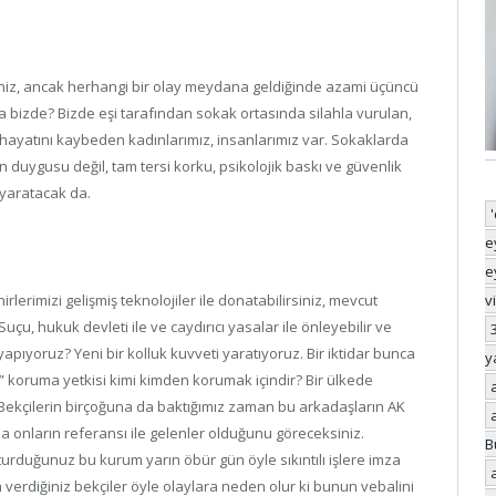
iz, ancak herhangi bir olay meydana geldiğinde azami üçüncü
Ya bizde? Bizde eşi tarafından sokak ortasında silahla vurulan,
n hayatını kaybeden kadınlarımız, insanlarımız var. Sokaklarda
n duygusu değil, tam tersi korku, psikolojik baskı ve güvenlik
e yaratacak da.
e
e
irlerimizi gelişmiş teknolojiler ile donatabilirsiniz, mevcut
v
Suçu, hukuk devleti ile ve caydırıcı yasalar ile önleyebilir ve
yapıyoruz? Yeni bir kolluk kuvveti yaratıyoruz. Bir iktidar bunca
y
ı” koruma yetkisi kimi kimden korumak içindir? Bir ülkede
ir? Bekçilerin birçoğuna da baktığımız zaman bu arkadaşların AK
 da onların referansı ile gelenler olduğunu göreceksiniz.
B
rduğunuz bu kurum yarın öbür gün öyle sıkıntılı işlere imza
ah verdiğiniz bekçiler öyle olaylara neden olur ki bunun vebalini