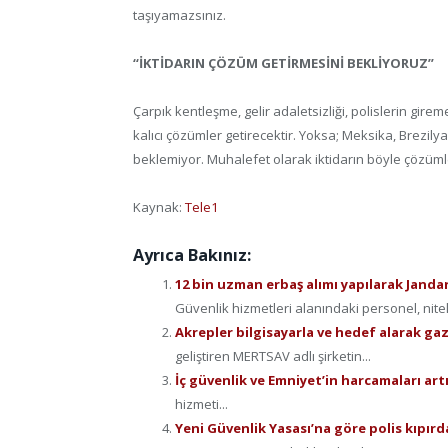
taşıyamazsınız.
“İKTİDARIN ÇÖZÜM GETİRMESİNİ BEKLİYORUZ”
Çarpık kentleşme, gelir adaletsizliği, polislerin gire
kalıcı çözümler getirecektir. Yoksa; Meksika, Brezilya
beklemiyor. Muhalefet olarak iktidarın böyle çözüml
Kaynak:
Tele1
Ayrıca Bakınız:
12 bin uzman erbaş alımı yapılarak Jand
Güvenlik hizmetleri alanındaki personel, nitel
Akrepler bilgisayarla ve hedef alarak g
geliştiren MERTSAV adlı şirketin...
İç güvenlik ve Emniyet’in harcamaları art
hizmeti...
Yeni Güvenlik Yasası’na göre polis kıpır