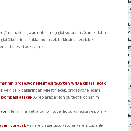
k
bi
a
mediği mahalleler, aşırı nüfus artışı gibi sorunları çözmek daha
 gibi ülkelerin sokaklarından çok farklı bir gelecek bizi
k
er getirmesini bekliyoruz.
m
H
K
C
arma’nın profesyonelleşmesi %35’ten %40’a çıkartılacak
ik ve nicelik bakımından iyileştirilecek, profesyonelleşme...
az bombası atacak
Akrep araçları için bu teknik donanımı
ü
ıyor
"Her yıl maliyeti artan bir güvenlik bürokrasisi ve polislik
k
dayanı vuracak
Valilere olağanüstü yetkiler veren, toplantı-