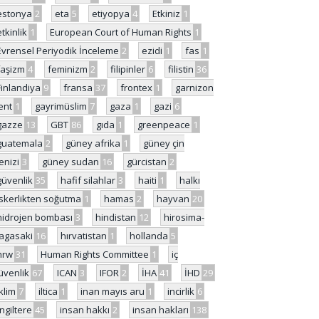
estonya
2
eta
5
etiyopya
4
Etkiniz
1
etkinlik
1
European Court of Human Rights
1
Evrensel Periyodik İnceleme
2
ezidi
1
fas
1
faşizm
4
feminizm
2
filipinler
6
filistin
36
Finlandiya
9
fransa
37
frontex
1
garnizon
ent
1
gayrimüslim
7
gaza
1
gazi
6
gazze
13
GBT
86
gıda
1
greenpeace
1
guatemala
2
güney afrika
1
güney çin
enizi
3
güney sudan
16
gürcistan
2
güvenlik
35
hafif silahlar
3
haiti
1
halkı
skerlikten soğutma
1
hamas
2
hayvan
20
hidrojen bombası
3
hindistan
12
hirosima-
agasaki
16
hırvatistan
1
hollanda
5
hrw
31
Human Rights Committee
1
iç
üvenlik
67
ICAN
3
IFOR
2
İHA
41
İHD
29
iklim
7
iltica
1
inan mayıs aru
1
incirlik
6
İngiltere
45
insan hakkı
2
insan hakları
138