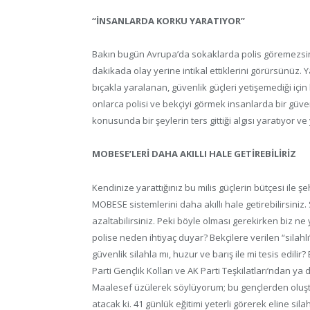
“İNSANLARDA KORKU YARATIYOR”
Bakın bugün Avrupa’da sokaklarda polis göremezsin
dakikada olay yerine intikal ettiklerini görürsünüz. 
bıçakla yaralanan, güvenlik güçleri yetişemediği içi
onlarca polisi ve bekçiyi görmek insanlarda bir güve
konusunda bir şeylerin ters gittiği algısı yaratıyor v
MOBESE’LERİ DAHA AKILLI HALE GETİREBİLİRİZ
Kendinize yarattığınız bu milis güçlerin bütçesi ile şeh
MOBESE sistemlerini daha akıllı hale getirebilirsiniz. 
azaltabilirsiniz. Peki böyle olması gerekirken biz ne 
polise neden ihtiyaç duyar? Bekçilere verilen “silahl
güvenlik silahla mı, huzur ve barış ile mi tesis edil
Parti Gençlik Kolları ve AK Parti Teşkilatları’ndan ya
Maalesef üzülerek söylüyorum; bu gençlerden oluştu
atacak ki. 41 günlük eğitimi yeterli görerek eline sil