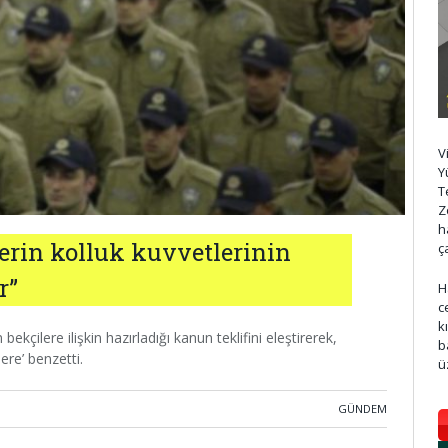
V
Y
T
Z
h
erin kolluk kuvvetlerinin
ç
r”
H
c
k
bekçilere ilişkin hazırladığı kanun teklifini eleştirerek,
b
ere’ benzetti.
ü
GÜNDEM