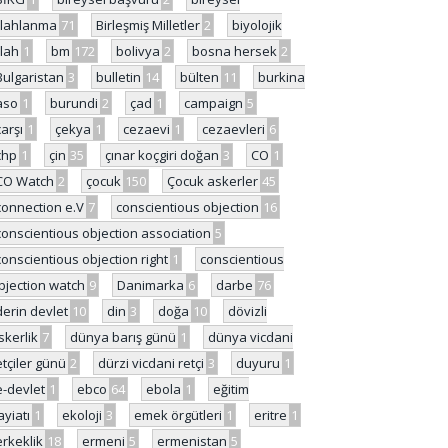
ilahlanma
71
Birleşmiş Milletler
2
biyolojik
ilah
1
bm
172
bolivya
2
bosna hersek
2
Bulgaristan
3
bulletin
14
bülten
11
burkina
aso
1
burundi
2
çad
1
campaign
5
çarşı
1
çekya
1
cezaevi
1
cezaevleri
6
chp
1
çin
35
çınar koçgiri doğan
3
CO
1
CO Watch
2
çocuk
150
Çocuk askerler
45
connection e.V
7
conscientious objection
16
conscientious objection association
5
conscientious objection right
1
conscientious
bjection watch
9
Danimarka
6
darbe
76
derin devlet
10
din
3
doğa
10
dövizli
skerlik
7
dünya barış günü
1
dünya vicdani
etçiler günü
2
dürzi vicdani retçi
3
duyuru
1
e-devlet
1
ebco
64
ebola
1
eğitim
ayiatı
1
ekoloji
3
emek örgütleri
1
eritre
1
erkeklik
18
ermeni
5
ermenistan
5