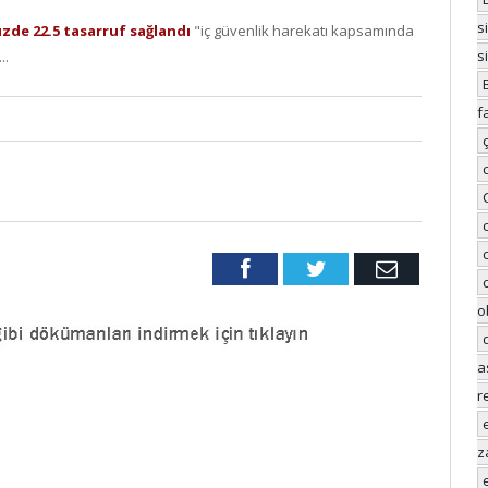
s
zde 22.5 tasarruf sağlandı
"iç güvenlik harekatı kapsamında
s
..
f
Facebook
Twitter
Email
o
a
r
z