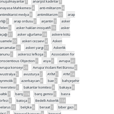
onuşulmayanlar
1
anarşist kadınlar
1
Anayasa Mahkemesi
4
anti-militarizm
4
antimilitarist medya
8
antimilitarizm
97
arap
rliği
1
arap ordusu
2
arjantin
1
asker
ileleri
1
asker hakları inisiyatifi
15
asker
açağı
31
asker uğurlama
18
askere kötü
uamele
55
askeri cezaevi
4
Askeri
arcamalar
92
askeri yargı
17
Askerlik
anunu
1
askersiz lefkoşa
5
Association for
onscientious Objection
1
asya
1
avrupa
41
avrupa konseyi
26
Avrupa Vicdani Ret Bürosu
2
avustralya
5
avusturya
2
AYİM
1
AYM
14
ayrımcılık
1
azerbaycan
8
bae
2
bahçeşehir
niversitesi
1
bakanlar komitesi
4
bakaya
8
baltık
7
barış
174
barış gemisi
1
basra
örfezi
5
batoça
1
Bedelli Askerlik
114
belarus
13
belçika
6
beraat
1
biber gazı
8
BİKG
1
bireysel başvuru
2
bireysel