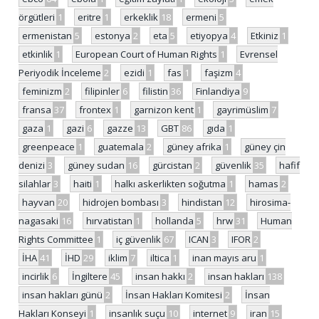
örgütleri
1
eritre
1
erkeklik
18
ermeni
5
ermenistan
5
estonya
2
eta
5
etiyopya
4
Etkiniz
1
etkinlik
1
European Court of Human Rights
1
Evrensel
Periyodik İnceleme
2
ezidi
1
fas
1
faşizm
4
feminizm
2
filipinler
6
filistin
36
Finlandiya
9
fransa
37
frontex
1
garnizon kent
1
gayrimüslim
7
gaza
1
gazi
6
gazze
13
GBT
86
gıda
1
greenpeace
1
guatemala
2
güney afrika
1
güney çin
denizi
3
güney sudan
16
gürcistan
2
güvenlik
35
hafif
silahlar
3
haiti
1
halkı askerlikten soğutma
1
hamas
2
hayvan
20
hidrojen bombası
3
hindistan
12
hirosima-
nagasaki
16
hırvatistan
1
hollanda
5
hrw
31
Human
Rights Committee
1
iç güvenlik
67
ICAN
3
IFOR
2
İHA
41
İHD
29
iklim
7
iltica
1
inan mayıs aru
1
incirlik
6
İngiltere
45
insan hakkı
2
insan hakları
138
insan hakları günü
2
İnsan Hakları Komitesi
2
İnsan
Hakları Konseyi
1
insanlık suçu
10
internet
9
iran
15