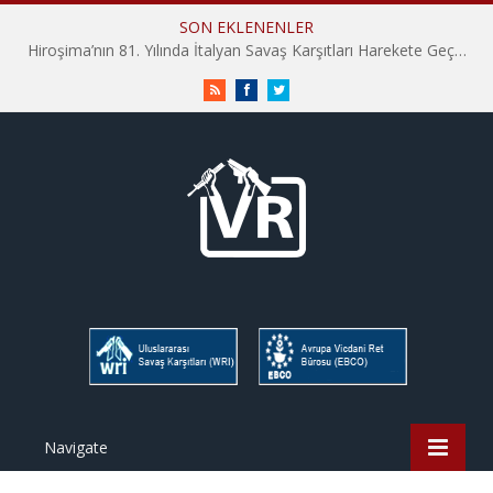
SON EKLENENLER
Hiroşima’nın 81. Yılında İtalyan Savaş Karşıtları Harekete Geçti: “Hatırlamak yeterli değil”
RSS
Facebook
Twitter
Navigate