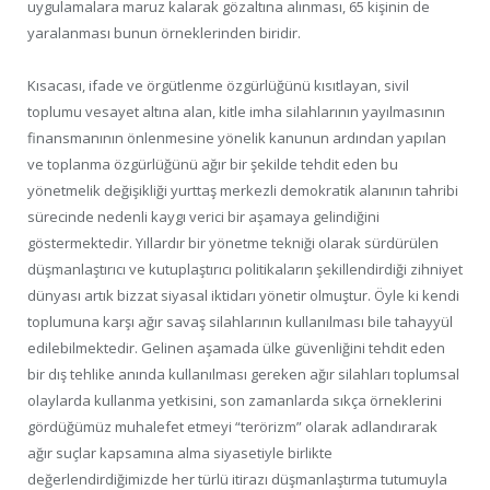
uygulamalara maruz kalarak gözaltına alınması, 65 kişinin de
yaralanması bunun örneklerinden biridir.
Kısacası, ifade ve örgütlenme özgürlüğünü kısıtlayan, sivil
toplumu vesayet altına alan, kitle imha silahlarının yayılmasının
finansmanının önlenmesine yönelik kanunun ardından yapılan
ve toplanma özgürlüğünü ağır bir şekilde tehdit eden bu
yönetmelik değişikliği yurttaş merkezli demokratik alanının tahribi
sürecinde nedenli kaygı verici bir aşamaya gelindiğini
göstermektedir. Yıllardır bir yönetme tekniği olarak sürdürülen
düşmanlaştırıcı ve kutuplaştırıcı politikaların şekillendirdiği zihniyet
dünyası artık bizzat siyasal iktidarı yönetir olmuştur. Öyle ki kendi
toplumuna karşı ağır savaş silahlarının kullanılması bile tahayyül
edilebilmektedir. Gelinen aşamada ülke güvenliğini tehdit eden
bir dış tehlike anında kullanılması gereken ağır silahları toplumsal
olaylarda kullanma yetkisini, son zamanlarda sıkça örneklerini
gördüğümüz muhalefet etmeyi “terörizm” olarak adlandırarak
ağır suçlar kapsamına alma siyasetiyle birlikte
değerlendirdiğimizde her türlü itirazı düşmanlaştırma tutumuyla