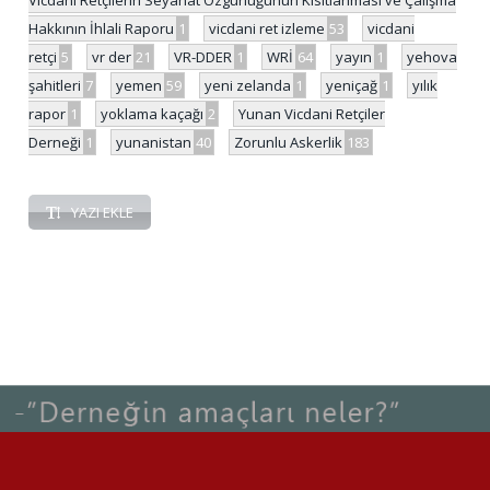
Hakkının İhlali Raporu
1
vicdani ret izleme
53
vicdani
retçi
5
vr der
21
VR-DDER
1
WRİ
64
yayın
1
yehova
şahitleri
7
yemen
59
yeni zelanda
1
yeniçağ
1
yılık
rapor
1
yoklama kaçağı
2
Yunan Vicdani Retçiler
Derneği
1
yunanistan
40
Zorunlu Askerlik
183
YAZI EKLE