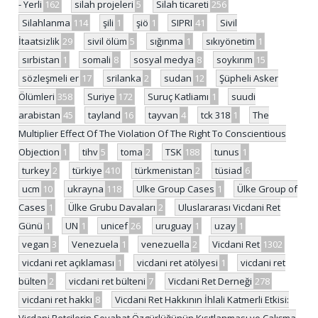
- Yerli
162
silah projeleri
5
Silah ticareti
256
Silahlanma
114
şili
1
şiö
1
SIPRI
41
Sivil
İtaatsizlik
29
sivil ölüm
5
sığınma
1
sıkıyönetim
1
sırbistan
1
somali
8
sosyal medya
8
soykırım
15
sözleşmeli er
17
srilanka
2
sudan
12
Şüpheli Asker
Ölümleri
358
Suriye
172
Suruç Katliamı
1
suudi
arabistan
45
tayland
16
tayvan
4
tck 318
1
The
Multiplier Effect Of The Violation Of The Right To Conscientious
Objection
1
tihv
5
toma
2
TSK
188
tunus
1
turkey
2
türkiye
410
türkmenistan
2
tüsiad
6
ucm
10
ukrayna
118
Ulke Group Cases
1
Ülke Group of
Cases
1
Ülke Grubu Davaları
2
Uluslararası Vicdani Ret
Günü
1
UN
1
unicef
26
uruguay
1
uzay
1
vegan
3
Venezuela
1
venezuella
2
Vicdani Ret
1302
vicdani ret açıklaması
1
vicdani ret atölyesi
1
vicdani ret
bülten
2
vicdani ret bülteni
7
Vicdani Ret Derneği
278
vicdani ret hakkı
8
Vicdani Ret Hakkının İhlali Katmerli Etkisi:
Vicdani Retçilerin Seyahat Özgürlüğünün Kısıtlanması ve Çalışma