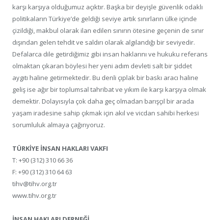
karşı karşıya olduğumuz açıktır. Başka bir deyişle güvenlik odaklı
politikaların Türkiye’de geldiği seviye artık sınırların ülke içinde
çizildiği, makbul olarak ilan edilen sınırın ötesine geçenin de sınır
dışından gelen tehdit ve saldırı olarak algılandığı bir seviyedir.
Defalarca dile getirdiğimiz gibi insan haklarını ve hukuku referans
olmaktan çıkaran böylesi her yeni adım devleti salt bir şiddet
aygıtı haline getirmektedir. Bu denli çıplak bir baskı aracı haline
geliş ise ağır bir toplumsal tahribat ve yıkım ile karşı karşıya olmak
demektir. Dolayısıyla çok daha geç olmadan barışçıl bir arada
yaşam iradesine sahip çıkmak için akıl ve vicdan sahibi herkesi
sorumluluk almaya çağırıyoruz.
TÜRKİYE İNSAN HAKLARI VAKFI
T: +90 (312) 310 66 36
F: +90 (312) 310 64 63
tihv@tihv.org.tr
www.tihv.org.tr
İNSAN HAKLARI DERNEĞİ