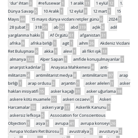
'dur' ihtarı
3
#refusewar
1
1 aralık
11
1 eylül
12
1.
Dünya Savaşı
5
10 Aralık
1
12 eylül
3
12 mart
1
15
Mayıs
44
15 mayıs dünya vicdani retçiler günü
6
2024
1
28 şubat
2
318
59
ab
24
abd
319
açlık
6
adil
yargılanma hakkı
1
Af Örgütü
61
afganistan
31
afrika
9
afrika birliği
1
agit
1
aihm
26
Akdeniz Vicdani
Ret Buluşması
6
akka
1
alevi
1
ali fikri ışık
13
almanya
128
Alper Sapan
1
amfide konuşulmayanlar
1
anarşist kadınlar
1
Anayasa Mahkemesi
4
anti-
militarizm
4
antimilitarist medya
8
antimilitarizm
97
arap
birliği
1
arap ordusu
2
arjantin
1
asker aileleri
1
asker
hakları inisiyatifi
15
asker kaçağı
31
asker uğurlama
18
askere kötü muamele
55
askeri cezaevi
4
Askeri
Harcamalar
92
askeri yargı
17
Askerlik Kanunu
1
askersiz lefkoşa
5
Association for Conscientious
Objection
1
asya
1
avrupa
41
avrupa konseyi
26
Avrupa Vicdani Ret Bürosu
2
avustralya
5
avusturya
2