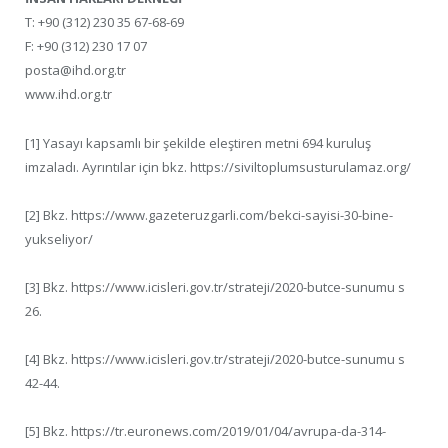
T: +90 (312) 230 35 67-68-69
F: +90 (312) 230 17 07
posta@ihd.org.tr
www.ihd.org.tr
[1] Yasayı kapsamlı bir şekilde eleştiren metni 694 kuruluş
imzaladı. Ayrıntılar için bkz. https://siviltoplumsusturulamaz.org/
[2] Bkz. https://www.gazeteruzgarli.com/bekci-sayisi-30-bine-
yukseliyor/
[3] Bkz. https://www.icisleri.gov.tr/strateji/2020-butce-sunumu s
26.
[4] Bkz. https://www.icisleri.gov.tr/strateji/2020-butce-sunumu s
42-44.
[5] Bkz. https://tr.euronews.com/2019/01/04/avrupa-da-314-