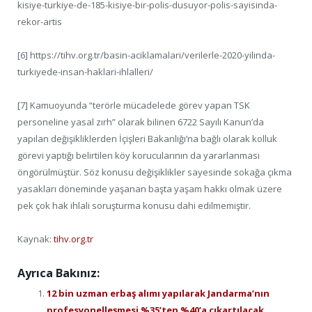
kisiye-turkiye-de-185-kisiye-bir-polis-dusuyor-polis-sayisinda-
rekor-artis
[6] https://tihv.org.tr/basin-aciklamalari/verilerle-2020-yilinda-
turkiyede-insan-haklari-ihlalleri/
[7] Kamuoyunda “terörle mücadelede görev yapan TSK
personeline yasal zırh” olarak bilinen 6722 Sayılı Kanun’da
yapılan değişikliklerden İçişleri Bakanlığı’na bağlı olarak kolluk
görevi yaptığı belirtilen köy korucularının da yararlanması
öngörülmüştür. Söz konusu değişiklikler sayesinde sokağa çıkma
yasakları döneminde yaşanan başta yaşam hakkı olmak üzere
pek çok hak ihlali soruşturma konusu dahi edilmemiştir.
Kaynak:
tihv.org.tr
Ayrıca Bakınız:
12 bin uzman erbaş alımı yapılarak Jandarma’nın
profesyonelleşmesi %35’ten %40’a çıkartılacak