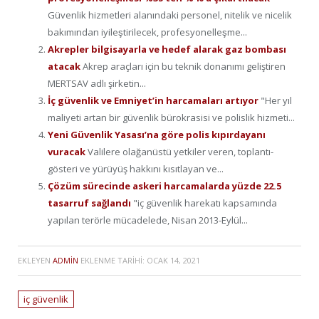
Güvenlik hizmetleri alanındaki personel, nitelik ve nicelik
bakımından iyileştirilecek, profesyonelleşme...
Akrepler bilgisayarla ve hedef alarak gaz bombası
atacak
Akrep araçları için bu teknik donanımı geliştiren
MERTSAV adlı şirketin...
İç güvenlik ve Emniyet’in harcamaları artıyor
"Her yıl
maliyeti artan bir güvenlik bürokrasisi ve polislik hizmeti...
Yeni Güvenlik Yasası’na göre polis kıpırdayanı
vuracak
Valilere olağanüstü yetkiler veren, toplantı-
gösteri ve yürüyüş hakkını kısıtlayan ve...
Çözüm sürecinde askeri harcamalarda yüzde 22.5
tasarruf sağlandı
"iç güvenlik harekatı kapsamında
yapılan terörle mücadelede, Nisan 2013-Eylül...
EKLEYEN
ADMIN
EKLENME TARIHI:
OCAK 14, 2021
iç güvenlik