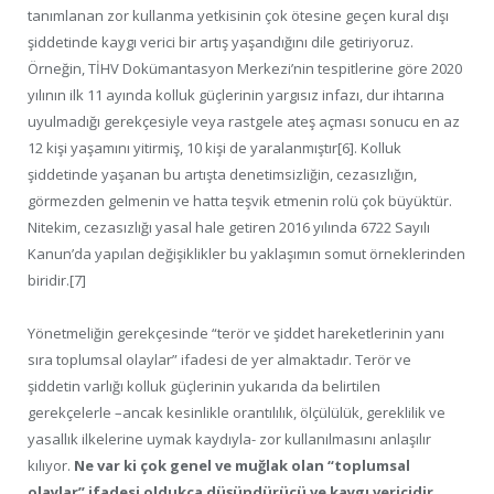
tanımlanan zor kullanma yetkisinin çok ötesine geçen kural dışı
şiddetinde kaygı verici bir artış yaşandığını dile getiriyoruz.
Örneğin, TİHV Dokümantasyon Merkezi’nin tespitlerine göre 2020
yılının ilk 11 ayında kolluk güçlerinin yargısız infazı, dur ihtarına
uyulmadığı gerekçesiyle veya rastgele ateş açması sonucu en az
12 kişi yaşamını yitirmiş, 10 kişi de yaralanmıştır[6]. Kolluk
şiddetinde yaşanan bu artışta denetimsizliğin, cezasızlığın,
görmezden gelmenin ve hatta teşvik etmenin rolü çok büyüktür.
Nitekim, cezasızlığı yasal hale getiren 2016 yılında 6722 Sayılı
Kanun’da yapılan değişiklikler bu yaklaşımın somut örneklerinden
biridir.[7]
Yönetmeliğin gerekçesinde “terör ve şiddet hareketlerinin yanı
sıra toplumsal olaylar” ifadesi de yer almaktadır. Terör ve
şiddetin varlığı kolluk güçlerinin yukarıda da belirtilen
gerekçelerle –ancak kesinlikle orantılılık, ölçülülük, gereklilik ve
yasallık ilkelerine uymak kaydıyla- zor kullanılmasını anlaşılır
kılıyor.
Ne var ki çok genel ve muğlak olan “toplumsal
olaylar” ifadesi oldukça düşündürücü ve kaygı vericidir.