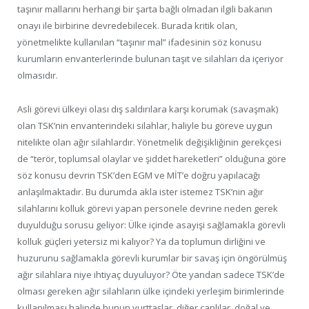
taşınır mallarını herhangi bir şarta bağlı olmadan ilgili bakanın
onayı ile birbirine devredebilecek. Burada kritik olan,
yönetmelikte kullanılan “taşınır mal” ifadesinin söz konusu
kurumların envanterlerinde bulunan taşıt ve silahları da içeriyor
olmasıdır.
Asli görevi ülkeyi olası dış saldırılara karşı korumak (savaşmak)
olan TSK’nin envanterindeki silahlar, haliyle bu göreve uygun
nitelikte olan ağır silahlardır. Yönetmelik değişikliğinin gerekçesi
de “terör, toplumsal olaylar ve şiddet hareketleri” olduğuna göre
söz konusu devrin TSK’den EGM ve MİT’e doğru yapılacağı
anlaşılmaktadır. Bu durumda akla ister istemez TSK’nin ağır
silahlarını kolluk görevi yapan personele devrine neden gerek
duyulduğu sorusu geliyor: Ülke içinde asayişi sağlamakla görevli
kolluk güçleri yetersiz mi kalıyor? Ya da toplumun dirliğini ve
huzurunu sağlamakla görevli kurumlar bir savaş için öngörülmüş
ağır silahlara niye ihtiyaç duyuluyor? Öte yandan sadece TSK’de
olması gereken ağır silahların ülke içindeki yerleşim birimlerinde
kullanılması halinde bunun yurttaşlar, diğer canlılar, doğal ve