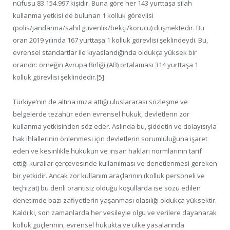
nüfusu 83.154.997 kişidir. Buna göre her 143 yurttaşa silah
kullanma yetkisi de bulunan 1 kolluk görevlisi
(polis/jandarma/sahil güvenlik/bekçi/korucu) düşmektedir. Bu
oran 2019 yılında 167 yurttaşa 1 kolluk görevlisi şeklindeydi. Bu,
evrensel standartlar ile kıyaslandığında oldukça yüksek bir
orandır: örneğin Avrupa Birliği (AB) ortalaması 314 yurttaşa 1
kolluk görevlisi şeklindedir.[5]
Türkiye’nin de altına imza attığı uluslararası sözleşme ve
belgelerde tezahür eden evrensel hukuk, devletlerin zor
kullanma yetkisinden söz eder. Aslında bu, şiddetin ve dolayısıyla
hak ihlallerinin önlenmesi için devletlerin sorumluluğuna işaret
eden ve kesinlikle hukukun ve insan hakları normlarının tarif
ettiği kurallar çerçevesinde kullanılması ve denetlenmesi gereken
bir yetkidir. Ancak zor kullanım araçlarının (kolluk personeli ve
teçhizat) bu denli orantısız olduğu koşullarda ise sözü edilen
denetimde bazı zafiyetlerin yaşanması olasılığı oldukça yüksektir.
Kaldı ki, son zamanlarda her vesileyle olgu ve verilere dayanarak
kolluk güçlerinin, evrensel hukukta ve ülke yasalarında