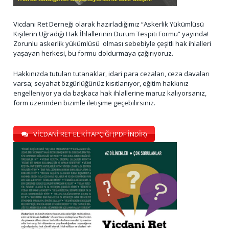
Vicdani Ret Derneği olarak hazırladığımız “Askerlik Yükümlüsü
Kişilerin Uğradığı Hak İhlallerinin Durum Tespiti Formu” yayında!
Zorunlu askerlik yükümlüsü olması sebebiyle çeşitli hak ihlalleri
yaşayan herkesi, bu formu doldurmaya çağırıyoruz.
Hakkınızda tutulan tutanaklar, idari para cezaları, ceza davaları
varsa; seyahat özgürlüğünüz kısıtlanıyor, eğitim hakkınız
engelleniyor ya da başkaca hak ihlallerine maruz kalıyorsanız,
form üzerinden bizimle iletişime geçebilirsiniz.
VİCDANİ RET EL KİTAPÇIĞI (PDF İNDİR)