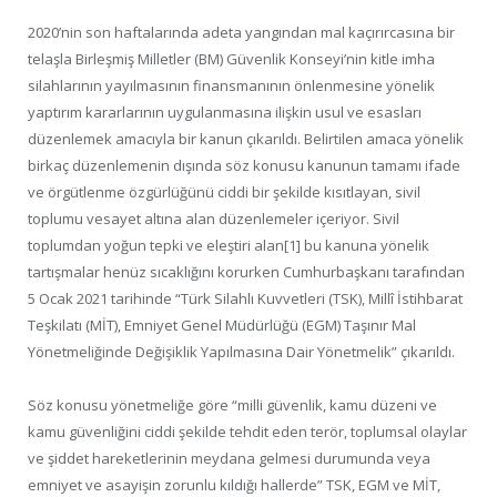
2020’nin son haftalarında adeta yangından mal kaçırırcasına bir
telaşla Birleşmiş Milletler (BM) Güvenlik Konseyi’nin kitle imha
silahlarının yayılmasının finansmanının önlenmesine yönelik
yaptırım kararlarının uygulanmasına ilişkin usul ve esasları
düzenlemek amacıyla bir kanun çıkarıldı. Belirtilen amaca yönelik
birkaç düzenlemenin dışında söz konusu kanunun tamamı ifade
ve örgütlenme özgürlüğünü ciddi bir şekilde kısıtlayan, sivil
toplumu vesayet altına alan düzenlemeler içeriyor. Sivil
toplumdan yoğun tepki ve eleştiri alan[1] bu kanuna yönelik
tartışmalar henüz sıcaklığını korurken Cumhurbaşkanı tarafından
5 Ocak 2021 tarihinde “Türk Silahlı Kuvvetleri (TSK), Millî İstihbarat
Teşkilatı (MİT), Emniyet Genel Müdürlüğü (EGM) Taşınır Mal
Yönetmeliğinde Değişiklik Yapılmasına Dair Yönetmelik” çıkarıldı.
Söz konusu yönetmeliğe göre “milli güvenlik, kamu düzeni ve
kamu güvenliğini ciddi şekilde tehdit eden terör, toplumsal olaylar
ve şiddet hareketlerinin meydana gelmesi durumunda veya
emniyet ve asayişin zorunlu kıldığı hallerde” TSK, EGM ve MİT,