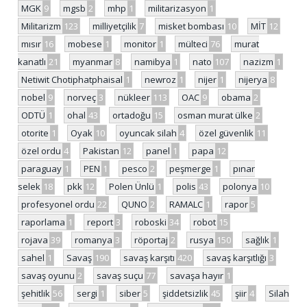
MGK
9
mgsb
2
mhp
1
militarizasyon
1
Militarizm
123
milliyetçilik
7
misket bombası
10
MİT
12
mısır
16
mobese
1
monitor
1
mülteci
76
murat
kanatlı
21
myanmar
8
namibya
1
nato
107
nazizm
1
Netiwit Chotiphatphaisal
1
newroz
1
nijer
1
nijerya
8
nobel
9
norveç
3
nükleer
113
OAC
9
obama
2
ODTÜ
1
ohal
43
ortadoğu
15
osman murat ülke
2
otorite
1
Oyak
10
oyuncak silah
4
özel güvenlik
11
özel ordu
4
Pakistan
12
panel
1
papa
12
paraguay
1
PEN
1
pesco
2
peşmerge
1
pınar
selek
18
pkk
12
Polen Ünlü
1
polis
43
polonya
10
profesyonel ordu
22
QUNO
2
RAMALC
1
rapor
5
raporlama
1
report
3
roboski
34
robot
15
rojava
39
romanya
3
röportaj
2
rusya
150
sağlık
1
sahel
1
Savaş
190
savaş karşıtı
420
savaş karşıtlığı
3
savaş oyunu
2
savaş suçu
77
savaşa hayır
1
şehitlik
56
sergi
1
siber
5
şiddetsizlik
45
şiir
4
Silah