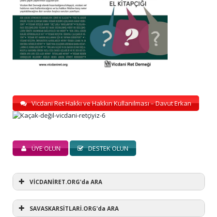
Vicdani Ret Hakkı ve Hakkın Kullanılması – Davut Erkan
ÜYE OLUN
DESTEK OLUN
VİCDANİRET.ORG'da ARA
SAVASKARSİTLARİ.ORG'da ARA