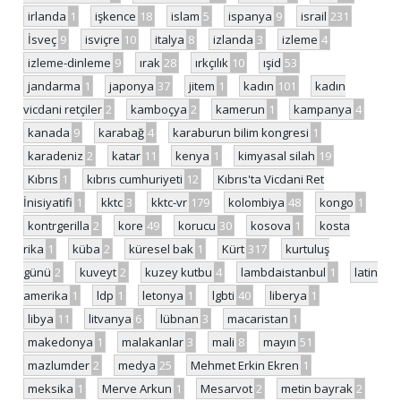
irlanda
1
işkence
18
islam
5
ispanya
9
israil
231
İsveç
9
isviçre
10
italya
8
izlanda
3
izleme
4
izleme-dinleme
9
ırak
28
ırkçılık
10
ışid
53
jandarma
1
japonya
37
jitem
1
kadın
101
kadın
vicdani retçiler
2
kamboçya
2
kamerun
1
kampanya
4
kanada
9
karabağ
4
karaburun bilim kongresi
1
karadeniz
2
katar
11
kenya
1
kimyasal silah
19
Kıbrıs
1
kıbrıs cumhuriyeti
12
Kıbrıs'ta Vicdani Ret
İnisiyatifi
1
kktc
3
kktc-vr
179
kolombiya
48
kongo
1
kontrgerilla
2
kore
49
korucu
30
kosova
1
kosta
rika
1
küba
2
küresel bak
1
Kürt
317
kurtuluş
günü
2
kuveyt
2
kuzey kutbu
4
lambdaistanbul
1
latin
amerika
1
ldp
1
letonya
1
lgbti
40
liberya
1
libya
11
litvanya
6
lübnan
3
macaristan
1
makedonya
1
malakanlar
3
mali
8
mayın
51
mazlumder
2
medya
25
Mehmet Erkin Ekren
1
meksika
1
Merve Arkun
1
Mesarvot
2
metin bayrak
2