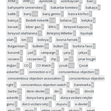
AYİM
1
AYM
14
ayrımcılık
1
azerbaycan
8
bae
2
bahçeşehir üniversitesi
1
bakanlar komitesi
4
bakaya
8
baltık
7
barış
174
barış gemisi
1
basra körfezi
5
batoça
1
Bedelli Askerlik
114
belarus
13
belçika
6
beraat
1
biber gazı
8
BİKG
1
bireysel başvuru
2
bireysel silahlanma
71
Birleşmiş Milletler
2
biyolojik
silah
1
bm
172
bolivya
2
bosna hersek
2
Bulgaristan
3
bulletin
14
bülten
11
burkina faso
1
burundi
2
çad
1
campaign
5
çarşı
1
çekya
1
cezaevi
1
cezaevleri
6
chp
1
çin
35
çınar koçgiri
doğan
3
CO
1
CO Watch
2
çocuk
150
Çocuk
askerler
45
connection e.V
7
conscientious objection
16
conscientious objection association
5
conscientious objection
right
1
conscientious objection watch
9
Danimarka
6
darbe
76
derin devlet
10
din
3
doğa
10
dövizli
askerlik
7
dünya barış günü
1
dünya vicdani retçiler
günü
2
dürzi vicdani retçi
3
duyuru
1
e-devlet
1
ebco
64
ebola
1
eğitim zayiatı
1
ekoloji
3
emek