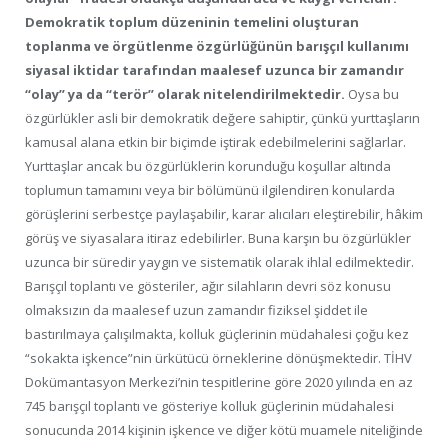
Demokratik toplum düzeninin temelini oluşturan
toplanma ve örgütlenme özgürlüğünün barışçıl kullanımı
siyasal iktidar tarafından maalesef uzunca bir zamandır
“olay” ya da “terör” olarak nitelendirilmektedir.
Oysa bu
özgürlükler asli bir demokratik değere sahiptir, çünkü yurttaşların
kamusal alana etkin bir biçimde iştirak edebilmelerini sağlarlar.
Yurttaşlar ancak bu özgürlüklerin korunduğu koşullar altında
toplumun tamamını veya bir bölümünü ilgilendiren konularda
görüşlerini serbestçe paylaşabilir, karar alıcıları eleştirebilir, hâkim
görüş ve siyasalara itiraz edebilirler. Buna karşın bu özgürlükler
uzunca bir süredir yaygın ve sistematik olarak ihlal edilmektedir.
Barışçıl toplantı ve gösteriler, ağır silahların devri söz konusu
olmaksızın da maalesef uzun zamandır fiziksel şiddet ile
bastırılmaya çalışılmakta, kolluk güçlerinin müdahalesi çoğu kez
“sokakta işkence”nin ürkütücü örneklerine dönüşmektedir. TİHV
Dokümantasyon Merkezi’nin tespitlerine göre 2020 yılında en az
745 barışçıl toplantı ve gösteriye kolluk güçlerinin müdahalesi
sonucunda 2014 kişinin işkence ve diğer kötü muamele niteliğinde