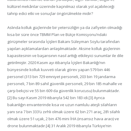
kültürel mekânlar üzerinde kaçınılmaz olarak yol açabileceği
tahrip edici etki ve sonuçlar öngörülmekte midir?
Aslında kolluk güçlerinde bir yetersizliğin ya da zafiyetin olmadığı
kısa bir süre önce TBMM Plan ve Bütçe Komisyonu’ndaki
görüşmeler sırasında İçişleri Bakanı Süleyman Soylu tarafından
yapılan açıklamalardan anlaşılmaktadır. Aksine kolluk güçlerinin
kapasitesinin ve başarısının nasıl arttığı etkileyici sunumlar ile dile
getirilmiştir. 2020 Kasım ayı itibarıyla İçişleri Bakanlığı’nın
bünyesinde kolluk kuvveti olarak görev yapan 579 bin 446
personel (313 bin 729 emniyet personeli, 203 bin 19 jandarma
personeli, 7 bin 89 sahil güvenlik personeli, 29 bin 185 mahalle ve
çarşı bekçisi ve 55 bin 609 da güvenlik korucusu) bulunmaktadır.
[2] Bu sayı Kasım 2019 itibarıyla 542 bin 183 idi.[3] Ayrıca
bakanlığın envanterinde kısa ve uzun namlulu ateşli silahların
yanı sıra 7 bin 333’ü zırhlı olmak üzere 62 bin 271 araç, 28’i silahlı
olmak üzere 51 uçak, 2 bin 476 mini İHA (insansız hava aracı) ve
drone bulunmaktadır.[4] 31 Aralık 2019 itibarıyla Türkiye’nin