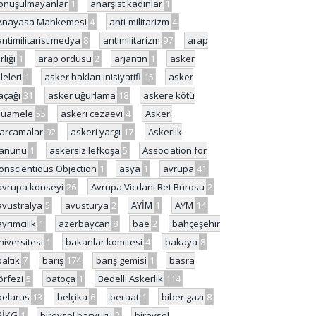
onuşulmayanlar
1
anarşist kadınlar
1
Anayasa Mahkemesi
4
anti-militarizm
4
antimilitarist medya
8
antimilitarizm
97
arap
rliği
1
arap ordusu
2
arjantin
1
asker
ileleri
1
asker hakları inisiyatifi
15
asker
açağı
31
asker uğurlama
18
askere kötü
uamele
55
askeri cezaevi
4
Askeri
arcamalar
92
askeri yargı
17
Askerlik
anunu
1
askersiz lefkoşa
5
Association for
onscientious Objection
1
asya
1
avrupa
41
avrupa konseyi
26
Avrupa Vicdani Ret Bürosu
2
avustralya
5
avusturya
2
AYİM
1
AYM
14
ayrımcılık
1
azerbaycan
8
bae
2
bahçeşehir
niversitesi
1
bakanlar komitesi
4
bakaya
8
baltık
7
barış
174
barış gemisi
1
basra
örfezi
5
batoça
1
Bedelli Askerlik
114
belarus
13
belçika
6
beraat
1
biber gazı
8
BİKG
1
bireysel başvuru
2
bireysel