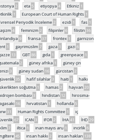
estonya
2
eta
5
etiyopya
4
Etkiniz
1
etkinlik
1
European Court of Human Rights
1
Evrensel Periyodik İnceleme
2
ezidi
1
fas
1
faşizm
4
feminizm
2
filipinler
6
filistin
36
Finlandiya
9
fransa
37
frontex
1
garnizon
ent
1
gayrimüslim
7
gaza
1
gazi
6
gazze
13
GBT
86
gıda
1
greenpeace
1
guatemala
2
güney afrika
1
güney çin
enizi
3
güney sudan
16
gürcistan
2
güvenlik
35
hafif silahlar
3
haiti
1
halkı
skerlikten soğutma
1
hamas
2
hayvan
20
hidrojen bombası
3
hindistan
12
hirosima-
agasaki
16
hırvatistan
1
hollanda
5
hrw
31
Human Rights Committee
1
iç
üvenlik
67
ICAN
3
IFOR
2
İHA
41
İHD
29
iklim
7
iltica
1
inan mayıs aru
1
incirlik
6
İngiltere
45
insan hakkı
2
insan hakları
138