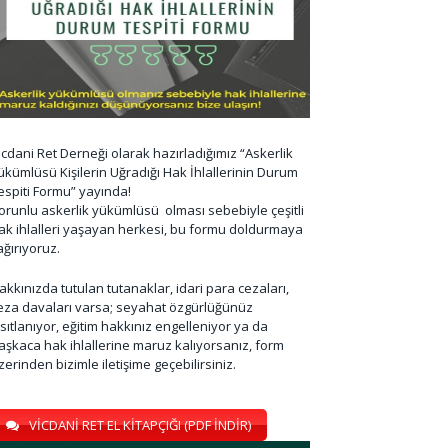
icdani Ret Derneği olarak hazırladığımız “Askerlik
ükümlüsü Kişilerin Uğradığı Hak İhlallerinin Durum
espiti Formu” yayında!
orunlu askerlik yükümlüsü olması sebebiyle çeşitli
ak ihlalleri yaşayan herkesi, bu formu doldurmaya
ağırıyoruz.
akkınızda tutulan tutanaklar, idari para cezaları,
eza davaları varsa; seyahat özgürlüğünüz
ısıtlanıyor, eğitim hakkınız engelleniyor ya da
aşkaca hak ihlallerine maruz kalıyorsanız, form
zerinden bizimle iletişime geçebilirsiniz.
VİCDANİ RET EL KİTAPÇIĞI (PDF İNDİR)