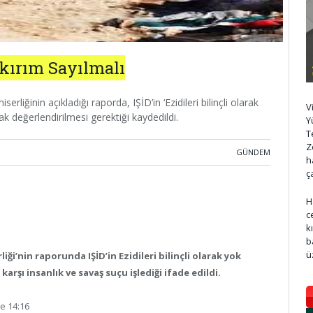
ykırım Sayılmalı
rliğinin açıkladığı raporda, IŞİD’in ‘Ezidileri bilinçli olarak
V
k değerlendirilmesi gerektiği kaydedildi.
Y
T
Z
GÜNDEM
h
ç
H
c
k
b
ü
iği’nin raporunda IŞİD’in Ezidileri bilinçli olarak yok
 karşı insanlık ve savaş suçu işlediği ifade edildi.
e 14:16