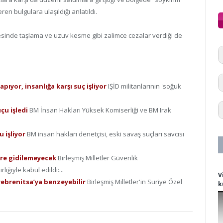
eren bulgulara ulaşıldığı anlatıldı.
nde taşlama ve uzuv kesme gibi zalimce cezalar verdiği de
pıyor, insanlığa karşı suç işliyor
IŞİD militanlarının 'soğuk
.
uçu işledi
BM İnsan Hakları Yüksek Komiserliği ve BM Irak
u işliyor
BM insan hakları denetçisi, eski savaş suçları savcısı
ere gidilemeyecek
Birleşmiş Milletler Güvenlik
iğiyle kabul edildi:...
V
ebrenitsa’ya benzeyebilir
Birleşmiş Milletler'in Suriye Özel
k