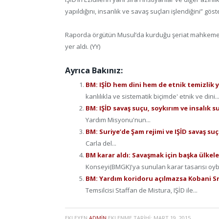
yapıldığını, insanlık ve savaş suçları işlendiğini” göst
Raporda örgütün Musul’da kurduğu şeriat mahkemesi
yer aldı. (YY)
Ayrıca Bakınız:
BM: IŞİD hem dini hem de etnik temizlik ya
kanlılıkla ve sistematik biçimde' etnik ve dini..
BM: IŞİD savaş suçu, soykırım ve insalık s
Yardım Misyonu'nun...
BM: Suriye’de Şam rejimi ve IŞİD savaş suç
Carla del...
BM karar aldı: Savaşmak için başka ülkel
Konseyi(BMGK)'ya sunulan karar tasarısı oybirl
BM: Yardım koridoru açılmazsa Kobani Sr
Temsilcisi Staffan de Mistura, IŞİD ile...
EKLEYEN
ADMIN
EKLENME TARIHI:
MART 19, 2015