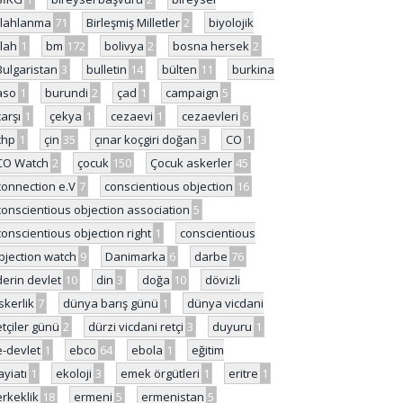
ilahlanma
71
Birleşmiş Milletler
2
biyolojik
ilah
1
bm
172
bolivya
2
bosna hersek
2
Bulgaristan
3
bulletin
14
bülten
11
burkina
aso
1
burundi
2
çad
1
campaign
5
çarşı
1
çekya
1
cezaevi
1
cezaevleri
6
chp
1
çin
35
çınar koçgiri doğan
3
CO
1
CO Watch
2
çocuk
150
Çocuk askerler
45
connection e.V
7
conscientious objection
16
conscientious objection association
5
conscientious objection right
1
conscientious
bjection watch
9
Danimarka
6
darbe
76
derin devlet
10
din
3
doğa
10
dövizli
skerlik
7
dünya barış günü
1
dünya vicdani
etçiler günü
2
dürzi vicdani retçi
3
duyuru
1
e-devlet
1
ebco
64
ebola
1
eğitim
ayiatı
1
ekoloji
3
emek örgütleri
1
eritre
1
erkeklik
18
ermeni
5
ermenistan
5