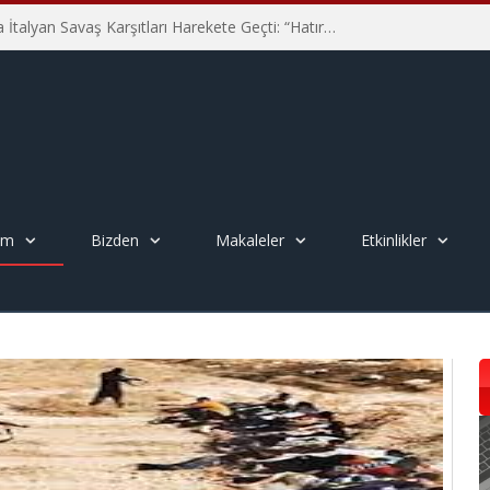
Hiroşima’nın 81. Yılında İtalyan Savaş Karşıtları Harekete Geçti: “Hatırlamak yeterli değil”
em
Bizden
Makaleler
Etkinlikler