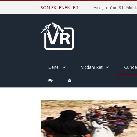
SON EKLENENLER
Genel
Vicdani Ret
Günd