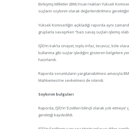
Birleşmiş Milletler (BM) İnsan Hakları Yüksek Komiserliğ
suçların soykırım olarak değerlendirilmesi gerektiğini
Yüksek Komiserliğin açıkladığı raporda aynı zamanda
gruplarla savaşırken “bazı savaş suçları işlemiş olabile
IŞİD’in Irak’ta cinayet, toplu infaz, tecavüz, köle ol
kullanma gibi suçlar işlediğini gösteren belgelere y
hazırlandı.
Raporda sorumluların yargılanabilmesi amacıyla BM
Mahkemesi’ne sevketmesi de istendi.
Soykırım bulguları
Raporda, IŞİD’in ‘Ezidileri bilinçli olarak yok etmeye
gerektiği kaydedildi.
IŞİD’in Ezidilerin yanı sıra Hristiyanlar ve diğer azınl