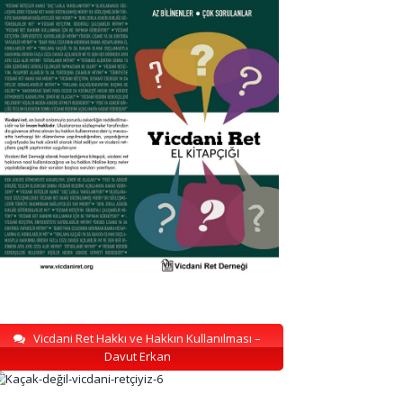
Vicdani Ret Hakkı ve Hakkın Kullanılması –
Davut Erkan