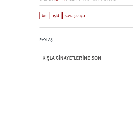
bm
ışid
savaş suçu
PAYLAŞ.