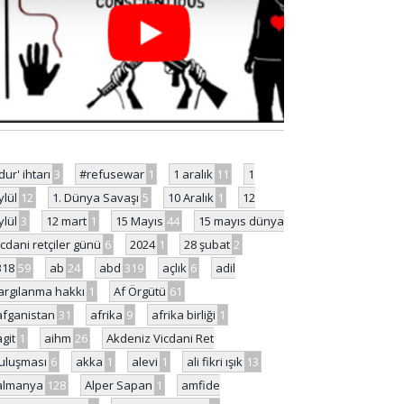
'dur' ihtarı
3
#refusewar
1
1 aralık
11
1
ylül
12
1. Dünya Savaşı
5
10 Aralık
1
12
ylül
3
12 mart
1
15 Mayıs
44
15 mayıs dünya
icdani retçiler günü
6
2024
1
28 şubat
2
318
59
ab
24
abd
319
açlık
6
adil
argılanma hakkı
1
Af Örgütü
61
afganistan
31
afrika
9
afrika birliği
1
agit
1
aihm
26
Akdeniz Vicdani Ret
uluşması
6
akka
1
alevi
1
ali fikri ışık
13
almanya
128
Alper Sapan
1
amfide