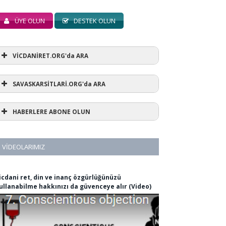
ÜYE OLUN
DESTEK OLUN
VİCDANİRET.ORG'da ARA
SAVASKARSİTLARİ.ORG'da ARA
HABERLERE ABONE OLUN
VIDEOLARIMIZ
icdani ret, din ve inanç özgürlüğünüzü
ullanabilme hakkınızı da güvenceye alır (Video)