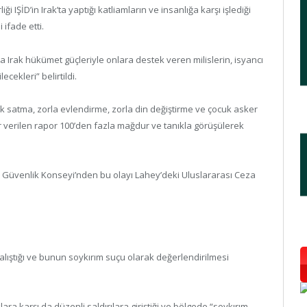
i IŞİD’in Irak’ta yaptığı katliamların ve insanlığa karşı işlediği
 ifade etti.
 Irak hükümet güçleriyle onlara destek veren milislerin, isyancı
cekleri” belirtildi.
arak satma, zorla evlendirme, zorla din değiştirme ve çocuk asker
er verilen rapor 100’den fazla mağdur ve tanıkla görüşülerek
 Güvenlik Konseyi’nden bu olayı Lahey’deki Uluslararası Ceza
’ çalıştığı ve bunun soykırım suçu olarak değerlendirilmesi
ıklara karşı da düzenli saldırılara giriştiği ve bölgede “soykırım