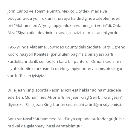
John Carlos ve Tommie Smith, Mexico City’deki madalya
podyumunda yumruklarını havaya kaldırdığında taleplerinden
biri “Muhammed Ali’ye şampiyonluk unvanını geri verin”di. Onlar
Ali’yi “Siyah atlet devriminin savaşçı-azizi” olarak tanımlıyordu.
1965 yılında Alabama, Lowndes County’deki Şiddete Karşı Öğrenci
Koordinasyon Komitesi gönüllüleri bağımsız bir siyasi parti
kurduklarında ilk sembolleri kara bir panterdi. Orman kedisinin
siyah siluetinin arkasında direkt şampiyondan alınmış bir slogan
vardı: “Biz en iyisiyiz.”
Billie Jean King, sporda kadınlar için eşit haklar adına mücadele
ederken, Muhammed Ali ona “Billie Jean King! Sen bir kraliçesin”
diyecekti. Billie Jean King, bunun cesaretini artırdığını söylemişti.
Soru şu: Nasıl? Muhammed Ali, dünya çapında bu kadar güçlü bir
radikal dalgalanmayı nasıl yaratabilmişti?