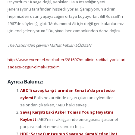
istiyordum.” Kavga değil, yankılar. Hala insanlığın yeni
jenerasyonu tarafından hissediliyorlar. Şampiyonun adının
hepimizden uzun yaşayacağını ortaya koyuyorlar. Bill Russell’ın
1967’de söylediği gibi: “Muhammed Ali için değil geri kalanlarımız
için endişeleniyorum.” Bu, şimdi her zamankinden daha doğru.
The Nation’dan çeviren Mithat Fabian SÖZMEN
http://www.evrensel.net/haber/281697/m-alinin-radikal-yankilari-
sadece-ozgur-olmak-istedim
Ayrıca Bakınız:
ABD’li savaş karşıtlarından Senato’da protesto
eylemi
Polis nezaretinde dışarı çıkarılan eylemciler
salondan çıkarken, “ABD halkı savaş...
Savaş Karşıtı Eski Asker Tomas Young Hayatını
Kaybetti
ABD'nin Irak işgalinde omurgasına şarapnel
parçası isabet etmesi sonucu felç...
HDP: Saray Cuntasının Savaşına Karşı Vicdani Ret