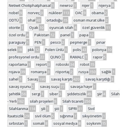
Netiwit Chotiphatphaisal
1
newroz
1
nijer
1
nijerya
8
nobel
9
norveç
3
nükleer
113
OAC
9
obama
2
ODTÜ
1
ohal
43
ortadoğu
15
osman murat ülke
2
otorite
1
Oyak
10
oyuncak silah
4
özel güvenlik
11
özel ordu
4
Pakistan
12
panel
1
papa
12
paraguay
1
PEN
1
pesco
2
peşmerge
1
pınar
selek
18
pkk
12
Polen Ünlü
1
polis
43
polonya
10
profesyonel ordu
22
QUNO
2
RAMALC
1
rapor
5
raporlama
1
report
3
roboski
34
robot
15
rojava
39
romanya
3
röportaj
2
rusya
150
sağlık
1
sahel
1
Savaş
190
savaş karşıtı
420
savaş karşıtlığı
3
savaş oyunu
2
savaş suçu
77
savaşa hayır
1
şehitlik
56
sergi
1
siber
5
şiddetsizlik
45
şiir
4
Silah
- Yerli
162
silah projeleri
5
Silah ticareti
256
Silahlanma
114
şili
1
şiö
1
SIPRI
41
Sivil
İtaatsizlik
29
sivil ölüm
5
sığınma
1
sıkıyönetim
1
sırbistan
1
somali
8
sosyal medya
8
soykırım
15