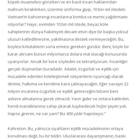
köpek muamelesi görürken ve en basit insan haklarından
mahrum bırakılırken, üzerime üniforma giyip, 10 bin mil ötedeki
Vietnam’ın kahverengi insanlarına bomba ve mermi yağdırmamı
istiyorlar? Hayır, evimden 10 bin mil ötede, beyaz köle
sahiplerinin dünya hakimiyeti devam etsin diye bir başka yoksul
ulusun katledilmesine, yakılmasına destek vermeyeceğim. Bu,
böylesi kötülüklerin sona ermesi gereken gündür. Beni, böyle bir
karar alırsam bunun milyonlarca dolara mal olacağı konusunda
uyarıyorlar. Ancak bir kere söyledim ve tekrarlıyorum. İnsanlığın
gerçek düşmanları buradadır. Adalet, özgürlük ve eşitlik için
mücadele edenleri köleleştirmek isteyenlerin oyuncağı olarak
dinime, halkıma ve kendime kara çalmayacağım. Eğer savaşın 22
milyon insanıma özgürlük ve eşitlik getireceğini bilsem beni
askere almalarına gerek olmazdı. Yarın gider ve onlara katılırdım.
Kendi inandıklarıma sahip çıkarak kaybedecek hiçbir şeyim yok.
Hapse girerim, ne var yani? Biz 400 yıldır hapisteyiz.”
Kahretsin. Bu, yalnızca siyahların eşitlik mücadelesinin ortaya
konulması değil, bu bir bildiri. Uluslararası dayanışmanın, baskı