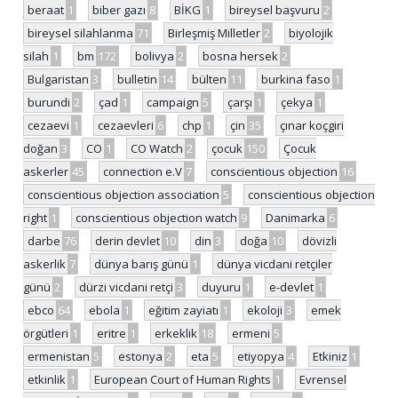
beraat
1
biber gazı
8
BİKG
1
bireysel başvuru
2
bireysel silahlanma
71
Birleşmiş Milletler
2
biyolojik
silah
1
bm
172
bolivya
2
bosna hersek
2
Bulgaristan
3
bulletin
14
bülten
11
burkina faso
1
burundi
2
çad
1
campaign
5
çarşı
1
çekya
1
cezaevi
1
cezaevleri
6
chp
1
çin
35
çınar koçgiri
doğan
3
CO
1
CO Watch
2
çocuk
150
Çocuk
askerler
45
connection e.V
7
conscientious objection
16
conscientious objection association
5
conscientious objection
right
1
conscientious objection watch
9
Danimarka
6
darbe
76
derin devlet
10
din
3
doğa
10
dövizli
askerlik
7
dünya barış günü
1
dünya vicdani retçiler
günü
2
dürzi vicdani retçi
3
duyuru
1
e-devlet
1
ebco
64
ebola
1
eğitim zayiatı
1
ekoloji
3
emek
örgütleri
1
eritre
1
erkeklik
18
ermeni
5
ermenistan
5
estonya
2
eta
5
etiyopya
4
Etkiniz
1
etkinlik
1
European Court of Human Rights
1
Evrensel