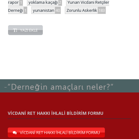
rapor
1
yoklama kaçağı
2
Yunan Vicdani Retçiler
Derneği
1
yunanistan
40
Zorunlu Askerlik
183
YAZI EKLE
VİCDANİ RET HAKKI İHLALİ BİLDİRİM FORMU
VİCDANİ RET HAKKI İHLALİ BİLDİRİM FORMU