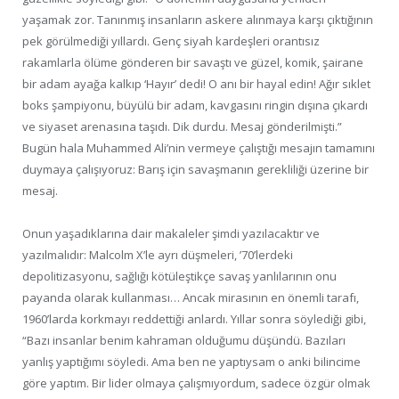
yaşamak zor. Tanınmış insanların askere alınmaya karşı çıktığının
pek görülmediği yıllardı. Genç siyah kardeşleri orantısız
rakamlarla ölüme gönderen bir savaştı ve güzel, komik, şairane
bir adam ayağa kalkıp ‘Hayır’ dedi! O anı bir hayal edin! Ağır sıklet
boks şampiyonu, büyülü bir adam, kavgasını ringin dışına çıkardı
ve siyaset arenasına taşıdı. Dik durdu. Mesaj gönderilmişti.”
Bugün hala Muhammed Ali’nin vermeye çalıştığı mesajın tamamını
duymaya çalışıyoruz: Barış için savaşmanın gerekliliği üzerine bir
mesaj.
Onun yaşadıklarına dair makaleler şimdi yazılacaktır ve
yazılmalıdır: Malcolm X’le ayrı düşmeleri, ’70’lerdeki
depolitizasyonu, sağlığı kötüleştikçe savaş yanlılarının onu
payanda olarak kullanması… Ancak mirasının en önemli tarafı,
1960’larda korkmayı reddettiği anlardı. Yıllar sonra söylediği gibi,
“Bazı insanlar benim kahraman olduğumu düşündü. Bazıları
yanlış yaptığımı söyledi. Ama ben ne yaptıysam o anki bilincime
göre yaptım. Bir lider olmaya çalışmıyordum, sadece özgür olmak