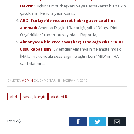
Haktır
"Hiçbir Cumhurbaşkanı veya Başbakan’ın bu halkın
çocuklarını kendi siyasi ikbali...
ABD: Türkiye’de vicdan ret hakkı güvence altına
alınmadı
Amerika Dışişleri Bakanlığı, yıllık "Dünya Dini
Özgürlükler" raporunu yayınladı. Raporda,...
Almanya’da binlerce savaş karşıtı sokağa çıktı: “ABD
üssü kapatılsın”
Eylemciler Almanya'nın Ramstein'daki
İHA'lar hakkındaki sessizliğini eleştirirken "ABD'nin İHA
saldırılarının...
EKLEYEN
ADMIN
EKLENME TARIHI:
HAZIRAN 4, 2016
abd
savaş karşıtı
Vicdani Ret
PAYLAŞ.
Facebook
Twitter
Emai