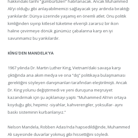
hakkındaki tarihi “gümbürtüleri” hatırlanacak. Ancak Muhammed
Ali’yi olduğu gibi anlayabilmemizi sağlayacak şey ardında bıraktığı
yankılardır: Dünya üzerinde yaşamış en önemli atlet. Onu politik
kimliğinden sıyırıp kitlesel tüketime elverişli zararsız bir ikon
haline çevirmeye dönük günümüz çabalarına karşı en iyi
savunmamız bu yankılardır.
KİNG’DEN MANDELA’YA
1967 yılında Dr. Martin Luther King, Vietnam’daki savaşa karşı
çıktığında ana akım medya ve ona “dış” politikaya bulaşmaması
gerektiğini söyleyen danışmanları tarafından eleştirilmişti. Ancak
Dr. King yolunu değiştirmedi ve yeni duruşuna meşruiyet
kazandırmak için şu açıklamayı yaptı: “Muhammed Ali’nin ortaya
koyduğu gibi, hepimiz -siyahlar, kahverengiler, yoksullar- aynı
baskı sisteminin kurbanlarıyız.”
Nelson Mandela, Robben Adası’nda hapsedildiğinde, Muhammed
Ali sayesinde duvarlar yokmuş gibi hissettiğini söyledi.