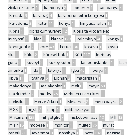
vicdani retçiler
2
kamboçya
2
kamerun
1
kampanya
4
kanada
9
karabağ
4
karaburun bilim kongresi
1
karadeniz
2
katar
11
kenya
1
kimyasal silah
19
Kıbrıs
1
kıbrıs cumhuriyeti
12
Kıbrıs'ta Vicdani Ret
İnisiyatifi
1
kktc
3
kktc-vr
179
kolombiya
48
kongo
1
kontrgerilla
2
kore
49
korucu
30
kosova
1
kosta
rika
1
küba
2
küresel bak
1
Kürt
317
kurtuluş
günü
2
kuveyt
2
kuzey kutbu
4
lambdaistanbul
1
latin
amerika
1
ldp
1
letonya
1
lgbti
40
liberya
1
libya
11
litvanya
6
lübnan
3
macaristan
1
makedonya
1
malakanlar
3
mali
8
mayın
51
mazlumder
2
medya
25
Mehmet Erkin Ekren
1
meksika
1
Merve Arkun
1
Mesarvot
2
metin bayrak
2
MGK
9
mgsb
2
mhp
1
militarizasyon
1
Militarizm
123
milliyetçilik
7
misket bombası
10
MİT
12
mısır
16
mobese
1
monitor
1
mülteci
76
murat
kanatlı
21
myanmar
8
namibya
1
nato
107
nazizm
1