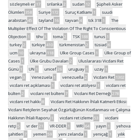
sözleşmeli er
17
srilanka
2
sudan
12
Şüpheli Asker
Ölümleri
358
Suriye
172
Suruç Katliamı
1
suudi
arabistan
45
tayland
16
tayvan
4
tck 318
1
The
Multiplier Effect Of The Violation Of The Right To Conscientious
Objection
1
tihv
5
toma
2
TSK
188
tunus
1
turkey
2
türkiye
410
türkmenistan
2
tüsiad
6
ucm
10
ukrayna
118
Ulke Group Cases
1
Ülke Group of
Cases
1
Ülke Grubu Davaları
2
Uluslararası Vicdani Ret
Günü
1
UN
1
unicef
26
uruguay
1
uzay
1
vegan
3
Venezuela
1
venezuella
2
Vicdani Ret
1302
vicdani ret açıklaması
1
vicdani ret atölyesi
1
vicdani ret
bülten
2
vicdani ret bülteni
7
Vicdani Ret Derneği
278
vicdani ret hakkı
8
Vicdani Ret Hakkının İhlali Katmerli Etkisi:
Vicdani Retçilerin Seyahat Özgürlüğünün Kısıtlanması ve Çalışma
Hakkının İhlali Raporu
1
vicdani ret izleme
53
vicdani
retçi
5
vr der
21
VR-DDER
1
WRİ
64
yayın
1
yehova
şahitleri
7
yemen
59
yeni zelanda
1
yeniçağ
1
yılık