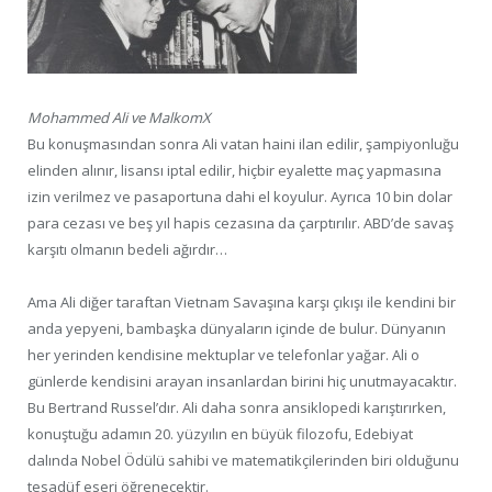
Mohammed Ali ve MalkomX
Bu konuşmasından sonra Ali vatan haini ilan edilir, şampiyonluğu
elinden alınır, lisansı iptal edilir, hiçbir eyalette maç yapmasına
izin verilmez ve pasaportuna dahi el koyulur. Ayrıca 10 bin dolar
para cezası ve beş yıl hapis cezasına da çarptırılır. ABD’de savaş
karşıtı olmanın bedeli ağırdır…
Ama Ali diğer taraftan Vietnam Savaşına karşı çıkışı ile kendini bir
anda yepyeni, bambaşka dünyaların içinde de bulur. Dünyanın
her yerinden kendisine mektuplar ve telefonlar yağar. Ali o
günlerde kendisini arayan insanlardan birini hiç unutmayacaktır.
Bu Bertrand Russel’dır. Ali daha sonra ansiklopedi karıştırırken,
konuştuğu adamın 20. yüzyılın en büyük filozofu, Edebiyat
dalında Nobel Ödülü sahibi ve matematikçilerinden biri olduğunu
tesadüf eseri öğrenecektir.