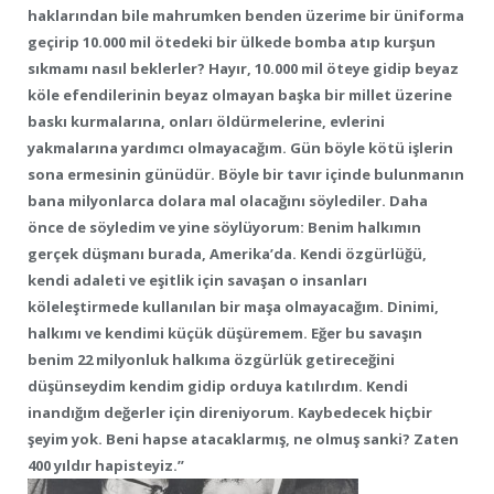
haklarından bile mahrumken benden üzerime bir üniforma
geçirip 10.000 mil ötedeki bir ülkede bomba atıp kurşun
sıkmamı nasıl beklerler? Hayır, 10.000 mil öteye gidip beyaz
köle efendilerinin beyaz olmayan başka bir millet üzerine
baskı kurmalarına, onları öldürmelerine, evlerini
yakmalarına yardımcı olmayacağım. Gün böyle kötü işlerin
sona ermesinin günüdür. Böyle bir tavır içinde bulunmanın
bana milyonlarca dolara mal olacağını söylediler. Daha
önce de söyledim ve yine söylüyorum: Benim halkımın
gerçek düşmanı burada, Amerika’da. Kendi özgürlüğü,
kendi adaleti ve eşitlik için savaşan o insanları
köleleştirmede kullanılan bir maşa olmayacağım. Dinimi,
halkımı ve kendimi küçük düşüremem. Eğer bu savaşın
benim 22 milyonluk halkıma özgürlük getireceğini
düşünseydim kendim gidip orduya katılırdım. Kendi
inandığım değerler için direniyorum. Kaybedecek hiçbir
şeyim yok. Beni hapse atacaklarmış, ne olmuş sanki? Zaten
400 yıldır hapisteyiz.”