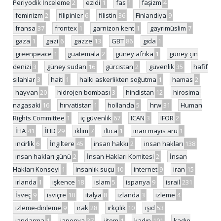
Periyodik İnceleme
2
ezidi
1
fas
1
faşizm
4
feminizm
2
filipinler
6
filistin
36
Finlandiya
9
fransa
37
frontex
1
garnizon kent
1
gayrimüslim
7
gaza
1
gazi
6
gazze
13
GBT
86
gıda
1
greenpeace
1
guatemala
2
güney afrika
1
güney çin
denizi
3
güney sudan
16
gürcistan
2
güvenlik
35
hafif
silahlar
3
haiti
1
halkı askerlikten soğutma
1
hamas
2
hayvan
20
hidrojen bombası
3
hindistan
12
hirosima-
nagasaki
16
hırvatistan
1
hollanda
5
hrw
31
Human
Rights Committee
1
iç güvenlik
67
ICAN
3
IFOR
2
İHA
41
İHD
29
iklim
7
iltica
1
inan mayıs aru
1
incirlik
6
İngiltere
45
insan hakkı
2
insan hakları
138
insan hakları günü
2
İnsan Hakları Komitesi
2
İnsan
Hakları Konseyi
1
insanlık suçu
10
internet
9
iran
15
irlanda
1
işkence
18
islam
5
ispanya
9
israil
231
İsveç
9
isviçre
10
italya
8
izlanda
3
izleme
4
izleme-dinleme
9
ırak
28
ırkçılık
10
ışid
53
jandarma
1
japonya
37
jitem
1
kadın
101
kadın