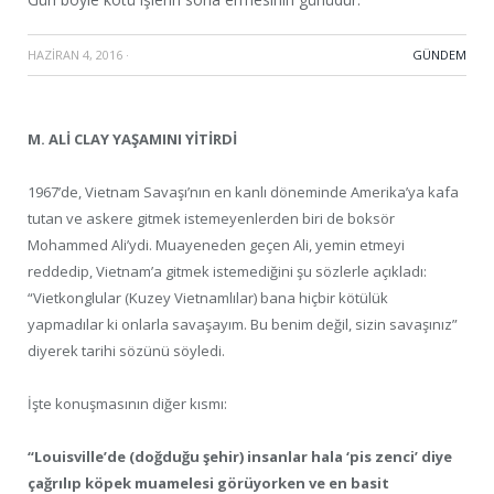
HAZIRAN 4, 2016
·
GÜNDEM
M. ALİ CLAY YAŞAMINI YİTİRDİ
1967’de, Vietnam Savaşı’nın en kanlı döneminde Amerika’ya kafa
tutan ve askere gitmek istemeyenlerden biri de boksör
Mohammed Ali’ydi. Muayeneden geçen Ali, yemin etmeyi
reddedip, Vietnam’a gitmek istemediğini şu sözlerle açıkladı:
“Vietkonglular (Kuzey Vietnamlılar) bana hiçbir kötülük
yapmadılar ki onlarla savaşayım. Bu benim değil, sizin savaşınız”
diyerek tarihi sözünü söyledi.
İşte konuşmasının diğer kısmı:
“Louisville’de (doğduğu şehir) insanlar hala ‘pis zenci’ diye
çağrılıp köpek muamelesi görüyorken ve en basit