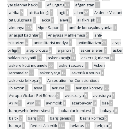
yargılanma hakkı
1
Af Örgütü
61
afganistan
31
afrika
9
afrika birliği
1
agit
1
aihm
26
Akdeniz Vicdani
Ret Buluşması
6
akka
1
alevi
1
ali fikri ışık
13
almanya
128
Alper Sapan
1
amfide konuşulmayanlar
1
anarşist kadınlar
1
Anayasa Mahkemesi
4
anti-
militarizm
4
antimilitarist medya
8
antimilitarizm
97
arap
birliği
1
arap ordusu
2
arjantin
1
asker aileleri
1
asker
hakları inisiyatifi
15
asker kaçağı
31
asker uğurlama
18
askere kötü muamele
55
askeri cezaevi
4
Askeri
Harcamalar
92
askeri yargı
17
Askerlik Kanunu
1
askersiz lefkoşa
5
Association for Conscientious
Objection
1
asya
1
avrupa
41
avrupa konseyi
26
Avrupa Vicdani Ret Bürosu
2
avustralya
5
avusturya
2
AYİM
1
AYM
14
ayrımcılık
1
azerbaycan
8
bae
2
bahçeşehir üniversitesi
1
bakanlar komitesi
4
bakaya
8
baltık
7
barış
174
barış gemisi
1
basra körfezi
5
batoça
1
Bedelli Askerlik
114
belarus
13
belçika
6