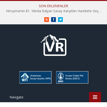
SON EKLENENLER
Hiroşima’nın 81. Yılında İtalyan Savaş Karşıtları Harekete Geçti: “Hatırlamak yeterli değil”
RSS
Facebook
Twitter
Navigate