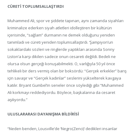
CÜRETİ TOPLUMSALLAŞTIRDI
Muhammed Ali, spor ve şiddete tapınan, aynı zamanda siyahları
kriminalize ederken siyah atletleri idolleştiren bir kültürün
içerisinde, “sağlam” durmanın ne demek olduğunu yeniden
tanımladı ve cüreti yeniden toplumsallaştırdı. ‘Şampiyon’un
sokaklardaki sözleri ve ringlerde yaptıkları arasında Sonny
Liston’a karşı dikilen sadece onun cesareti değildi. Bedeli ne
olursa olsun gerçeği konuşabilmekti. O, varlığıyla 50 yıl önce
tehlikeli bir ders vermiş olan bir boksördü: “Gerçek erkekler” barış
için savaşır ve “Gerçek kadınlar” seslerini yükselterek kavgaya
katılır. Bryant Gumbel’in seneler önce söylediği gibi “Muhammed
Ali korkmayı reddediyordu. Böylece, başkalarına da cesaret
aşılıyordu.”
ULUSLARARASI DAYANIŞMA BİLDİRİSİ
“Neden benden, Lousville’de ‘Negro(Zenci)’ dedikleri insanlar