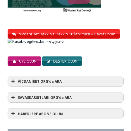
Vicdani Ret Hakkı ve Hakkın Kullanılması – Davut Erkan
ÜYE OLUN
DESTEK OLUN
VİCDANİRET.ORG'da ARA
SAVASKARSİTLARİ.ORG'da ARA
HABERLERE ABONE OLUN