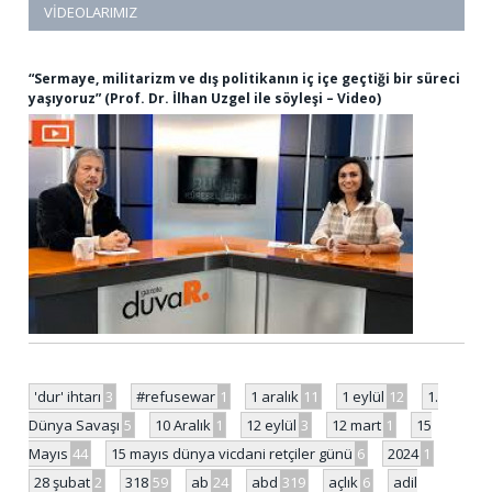
VIDEOLARIMIZ
“Sermaye, militarizm ve dış politikanın iç içe geçtiği bir süreci
yaşıyoruz” (Prof. Dr. İlhan Uzgel ile söyleşi – Video)
'dur' ihtarı
3
#refusewar
1
1 aralık
11
1 eylül
12
1.
Dünya Savaşı
5
10 Aralık
1
12 eylül
3
12 mart
1
15
Mayıs
44
15 mayıs dünya vicdani retçiler günü
6
2024
1
28 şubat
2
318
59
ab
24
abd
319
açlık
6
adil