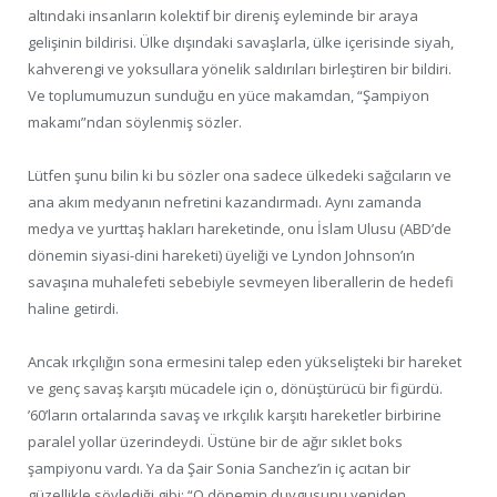
altındaki insanların kolektif bir direniş eyleminde bir araya
gelişinin bildirisi. Ülke dışındaki savaşlarla, ülke içerisinde siyah,
kahverengi ve yoksullara yönelik saldırıları birleştiren bir bildiri.
Ve toplumumuzun sunduğu en yüce makamdan, “Şampiyon
makamı”ndan söylenmiş sözler.
Lütfen şunu bilin ki bu sözler ona sadece ülkedeki sağcıların ve
ana akım medyanın nefretini kazandırmadı. Aynı zamanda
medya ve yurttaş hakları hareketinde, onu İslam Ulusu (ABD’de
dönemin siyasi-dini hareketi) üyeliği ve Lyndon Johnson’ın
savaşına muhalefeti sebebiyle sevmeyen liberallerin de hedefi
haline getirdi.
Ancak ırkçılığın sona ermesini talep eden yükselişteki bir hareket
ve genç savaş karşıtı mücadele için o, dönüştürücü bir figürdü.
’60’ların ortalarında savaş ve ırkçılık karşıtı hareketler birbirine
paralel yollar üzerindeydi. Üstüne bir de ağır sıklet boks
şampiyonu vardı. Ya da Şair Sonia Sanchez’in iç acıtan bir
güzellikle söylediği gibi: “O dönemin duygusunu yeniden