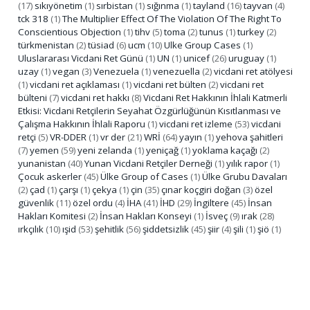
(17)
sıkıyönetim
(1)
sırbistan
(1)
sığınma
(1)
tayland
(16)
tayvan
(4)
tck 318
(1)
The Multiplier Effect Of The Violation Of The Right To
Conscientious Objection
(1)
tihv
(5)
toma
(2)
tunus
(1)
turkey
(2)
türkmenistan
(2)
tüsiad
(6)
ucm
(10)
Ulke Group Cases
(1)
Uluslararası Vicdani Ret Günü
(1)
UN
(1)
unicef
(26)
uruguay
(1)
uzay
(1)
vegan
(3)
Venezuela
(1)
venezuella
(2)
vicdani ret atölyesi
(1)
vicdani ret açıklaması
(1)
vicdani ret bülten
(2)
vicdani ret
bülteni
(7)
vicdani ret hakkı
(8)
Vicdani Ret Hakkının İhlali Katmerli
Etkisi: Vicdani Retçilerin Seyahat Özgürlüğünün Kısıtlanması ve
Çalışma Hakkının İhlali Raporu
(1)
vicdani ret izleme
(53)
vicdani
retçi
(5)
VR-DDER
(1)
vr der
(21)
WRİ
(64)
yayın
(1)
yehova şahitleri
(7)
yemen
(59)
yeni zelanda
(1)
yeniçağ
(1)
yoklama kaçağı
(2)
yunanistan
(40)
Yunan Vicdani Retçiler Derneği
(1)
yılık rapor
(1)
Çocuk askerler
(45)
Ülke Group of Cases
(1)
Ülke Grubu Davaları
(2)
çad
(1)
çarşı
(1)
çekya
(1)
çin
(35)
çınar koçgiri doğan
(3)
özel
güvenlik
(11)
özel ordu
(4)
İHA
(41)
İHD
(29)
İngiltere
(45)
İnsan
Hakları Komitesi
(2)
İnsan Hakları Konseyi
(1)
İsveç
(9)
ırak
(28)
ırkçılık
(10)
ışid
(53)
şehitlik
(56)
şiddetsizlik
(45)
şiir
(4)
şili
(1)
şiö
(1)