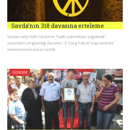
Savda’nın 318 davasına erteleme
Vicdani retçi Halil Savda’nın “halkı askerlikten soğutmak”
suçundan yargılandığı davanın, “3. Yargı Paketi” kapsamında
ertelenmesine karar verildi.
GÜNDEM