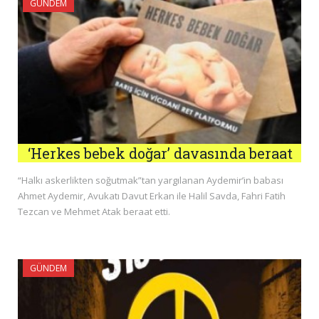
GÜNDEM
‘Herkes bebek doğar’ davasında beraat
“Halkı askerlikten soğutmak”tan yargılanan Aydemir’in babası
Ahmet Aydemir, Avukatı Davut Erkan ile Halil Savda, Fahri Fatih
Tezcan ve Mehmet Atak beraat etti.
GÜNDEM