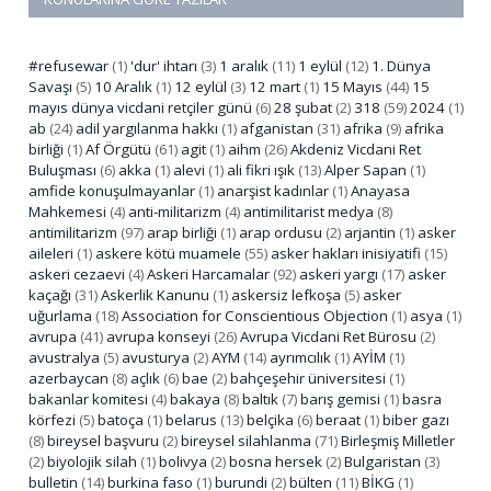
#refusewar
(1)
'dur' ihtarı
(3)
1 aralık
(11)
1 eylül
(12)
1. Dünya
Savaşı
(5)
10 Aralık
(1)
12 eylül
(3)
12 mart
(1)
15 Mayıs
(44)
15
mayıs dünya vicdani retçiler günü
(6)
28 şubat
(2)
318
(59)
2024
(1)
ab
(24)
adil yargılanma hakkı
(1)
afganistan
(31)
afrika
(9)
afrika
birliği
(1)
Af Örgütü
(61)
agit
(1)
aihm
(26)
Akdeniz Vicdani Ret
Buluşması
(6)
akka
(1)
alevi
(1)
ali fikri ışık
(13)
Alper Sapan
(1)
amfide konuşulmayanlar
(1)
anarşist kadınlar
(1)
Anayasa
Mahkemesi
(4)
anti-militarizm
(4)
antimilitarist medya
(8)
antimilitarizm
(97)
arap birliği
(1)
arap ordusu
(2)
arjantin
(1)
asker
aileleri
(1)
askere kötü muamele
(55)
asker hakları inisiyatifi
(15)
askeri cezaevi
(4)
Askeri Harcamalar
(92)
askeri yargı
(17)
asker
kaçağı
(31)
Askerlik Kanunu
(1)
askersiz lefkoşa
(5)
asker
uğurlama
(18)
Association for Conscientious Objection
(1)
asya
(1)
avrupa
(41)
avrupa konseyi
(26)
Avrupa Vicdani Ret Bürosu
(2)
avustralya
(5)
avusturya
(2)
AYM
(14)
ayrımcılık
(1)
AYİM
(1)
azerbaycan
(8)
açlık
(6)
bae
(2)
bahçeşehir üniversitesi
(1)
bakanlar komitesi
(4)
bakaya
(8)
baltık
(7)
barış gemisi
(1)
basra
körfezi
(5)
batoça
(1)
belarus
(13)
belçika
(6)
beraat
(1)
biber gazı
(8)
bireysel başvuru
(2)
bireysel silahlanma
(71)
Birleşmiş Milletler
(2)
biyolojik silah
(1)
bolivya
(2)
bosna hersek
(2)
Bulgaristan
(3)
bulletin
(14)
burkina faso
(1)
burundi
(2)
bülten
(11)
BİKG
(1)