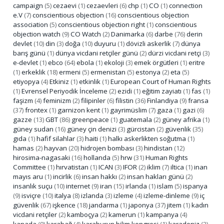
campaign
(5)
cezaevi
(1)
cezaevleri
(6)
chp
(1)
CO
(1)
connection
e.V
(7)
conscientious objection
(16)
conscientious objection
association
(5)
conscientious objection right
(1)
conscientious
objection watch
(9)
CO Watch
(2)
Danimarka
(6)
darbe
(76)
derin
devlet
(10)
din
(3)
doğa
(10)
duyuru
(1)
dövizli askerlik
(7)
dünya
barış günü
(1)
dünya vicdani retçiler günü
(2)
dürzi vicdani retçi
(3)
e-devlet
(1)
ebco
(64)
ebola
(1)
ekoloji
(3)
emek örgütleri
(1)
eritre
(1)
erkeklik
(18)
ermeni
(5)
ermenistan
(5)
estonya
(2)
eta
(5)
etiyopya
(4)
Etkiniz
(1)
etkinlik
(1)
European Court of Human Rights
(1)
Evrensel Periyodik İnceleme
(2)
ezidi
(1)
eğitim zayiatı
(1)
fas
(1)
faşizm
(4)
feminizm
(2)
filipinler
(6)
filistin
(36)
Finlandiya
(9)
fransa
(37)
frontex
(1)
garnizon kent
(1)
gayrimüslim
(7)
gaza
(1)
gazi
(6)
gazze
(13)
GBT
(86)
greenpeace
(1)
guatemala
(2)
güney afrika
(1)
güney sudan
(16)
güney çin denizi
(3)
gürcistan
(2)
güvenlik
(35)
gıda
(1)
hafif silahlar
(3)
haiti
(1)
halkı askerlikten soğutma
(1)
hamas
(2)
hayvan
(20)
hidrojen bombası
(3)
hindistan
(12)
hirosima-nagasaki
(16)
hollanda
(5)
hrw
(31)
Human Rights
Committee
(1)
hırvatistan
(1)
ICAN
(3)
IFOR
(2)
iklim
(7)
iltica
(1)
inan
mayıs aru
(1)
incirlik
(6)
insan hakkı
(2)
insan hakları günü
(2)
insanlık suçu
(10)
internet
(9)
iran
(15)
irlanda
(1)
islam
(5)
ispanya
(9)
isviçre
(10)
italya
(8)
izlanda
(3)
izleme
(4)
izleme-dinleme
(9)
iç
güvenlik
(67)
işkence
(18)
jandarma
(1)
japonya
(37)
jitem
(1)
kadın
vicdani retçiler
(2)
kamboçya
(2)
kamerun
(1)
kampanya
(4)
kanada
(9)
karabağ
(4)
karaburun bilim kongresi
(1)
karadeniz
(2)