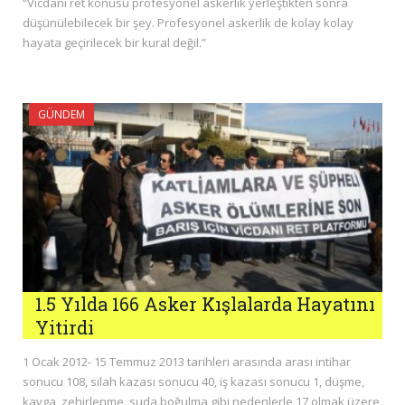
“Vicdani ret konusu profesyonel askerlik yerleştikten sonra
düşünülebilecek bir şey. Profesyonel askerlik de kolay kolay
hayata geçirilecek bir kural değil.”
GÜNDEM
1.5 Yılda 166 Asker Kışlalarda Hayatını
Yitirdi
1 Ocak 2012- 15 Temmuz 2013 tarihleri arasında arası intihar
sonucu 108, silah kazası sonucu 40, iş kazası sonucu 1, düşme,
kavga, zehirlenme, suda boğulma gibi nedenlerle 17 olmak üzere