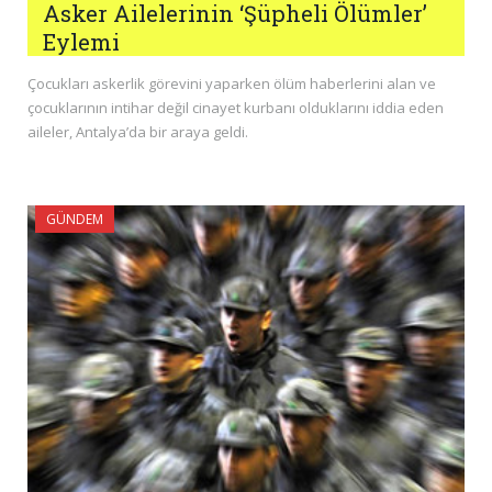
Asker Ailelerinin ‘Şüpheli Ölümler’
Eylemi
Çocukları askerlik görevini yaparken ölüm haberlerini alan ve
çocuklarının intihar değil cinayet kurbanı olduklarını iddia eden
aileler, Antalya’da bir araya geldi.
GÜNDEM