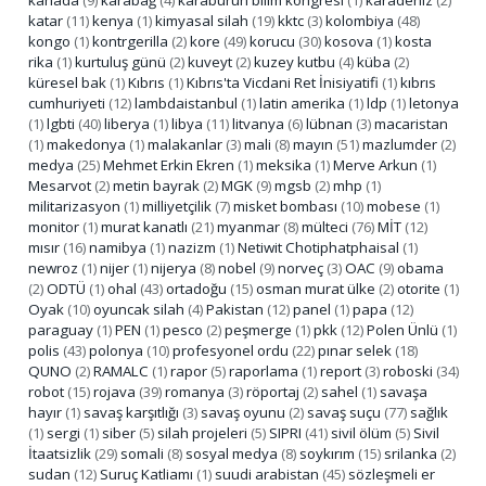
katar
(11)
kenya
(1)
kimyasal silah
(19)
kktc
(3)
kolombiya
(48)
kongo
(1)
kontrgerilla
(2)
kore
(49)
korucu
(30)
kosova
(1)
kosta
rika
(1)
kurtuluş günü
(2)
kuveyt
(2)
kuzey kutbu
(4)
küba
(2)
küresel bak
(1)
Kıbrıs
(1)
Kıbrıs'ta Vicdani Ret İnisiyatifi
(1)
kıbrıs
cumhuriyeti
(12)
lambdaistanbul
(1)
latin amerika
(1)
ldp
(1)
letonya
(1)
lgbti
(40)
liberya
(1)
libya
(11)
litvanya
(6)
lübnan
(3)
macaristan
(1)
makedonya
(1)
malakanlar
(3)
mali
(8)
mayın
(51)
mazlumder
(2)
medya
(25)
Mehmet Erkin Ekren
(1)
meksika
(1)
Merve Arkun
(1)
Mesarvot
(2)
metin bayrak
(2)
MGK
(9)
mgsb
(2)
mhp
(1)
militarizasyon
(1)
milliyetçilik
(7)
misket bombası
(10)
mobese
(1)
monitor
(1)
murat kanatlı
(21)
myanmar
(8)
mülteci
(76)
MİT
(12)
mısır
(16)
namibya
(1)
nazizm
(1)
Netiwit Chotiphatphaisal
(1)
newroz
(1)
nijer
(1)
nijerya
(8)
nobel
(9)
norveç
(3)
OAC
(9)
obama
(2)
ODTÜ
(1)
ohal
(43)
ortadoğu
(15)
osman murat ülke
(2)
otorite
(1)
Oyak
(10)
oyuncak silah
(4)
Pakistan
(12)
panel
(1)
papa
(12)
paraguay
(1)
PEN
(1)
pesco
(2)
peşmerge
(1)
pkk
(12)
Polen Ünlü
(1)
polis
(43)
polonya
(10)
profesyonel ordu
(22)
pınar selek
(18)
QUNO
(2)
RAMALC
(1)
rapor
(5)
raporlama
(1)
report
(3)
roboski
(34)
robot
(15)
rojava
(39)
romanya
(3)
röportaj
(2)
sahel
(1)
savaşa
hayır
(1)
savaş karşıtlığı
(3)
savaş oyunu
(2)
savaş suçu
(77)
sağlık
(1)
sergi
(1)
siber
(5)
silah projeleri
(5)
SIPRI
(41)
sivil ölüm
(5)
Sivil
İtaatsizlik
(29)
somali
(8)
sosyal medya
(8)
soykırım
(15)
srilanka
(2)
sudan
(12)
Suruç Katliamı
(1)
suudi arabistan
(45)
sözleşmeli er