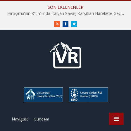
SON EKLENENLER
Hiroşima’nın 81. Yılında İtalyan Savaş Karşıtları Harekete Geçti: “Hatırlamak yeterli değil”
RSS
Facebook
Twitter
Navigate:
Gündem