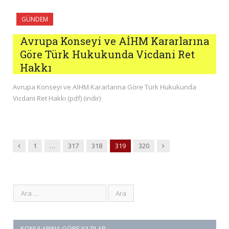
GÜNDEM
Avrupa Konseyi ve AİHM Kararlarına
Göre Türk Hukukunda Vicdani Ret
Hakkı
Avrupa Konseyi ve AİHM Kararlarına Göre Türk Hukukunda
Vicdani Ret Hakkı (pdf) (indir)
Previous
Next
1
…
317
318
319
320
KONULARINA GÖRE YAZILAR