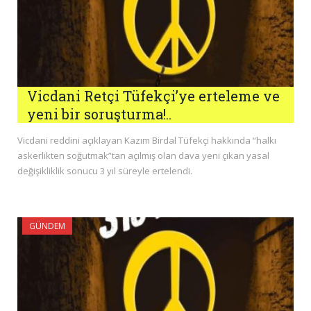
Vicdani Retçi Tüfekçi’ye erteleme ve
yeni bir soruşturma!..
Vicdani reddini açıklayan Kazım Birdal Tüfekçi hakkında “halkı
askerlikten soğutmak”tan açılmış olan dava yeni çıkan yasal
değişikliklik sonucu 3 yıl süreyle ertelendi.
GÜNDEM