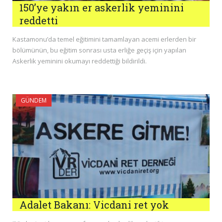
150’ye yakın er askerlik yeminini
reddetti
Kastamonu’da temel eğitimini tamamlayan acemi erlerden bir
bölümünün, bu eğitim sonrası usta erliğe geçiş için yapılan
Askerlik yeminini okumayı reddettiği bildirildi.
GÜNDEM
Adalet Bakanı: Vicdani ret yok