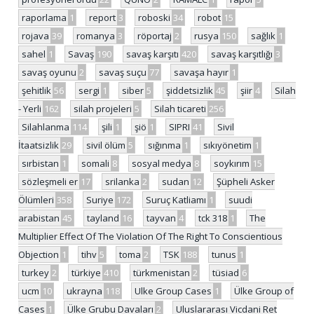
raporlama
1
report
3
roboski
34
robot
15
rojava
39
romanya
3
röportaj
2
rusya
150
sağlık
1
sahel
1
Savaş
190
savaş karşıtı
420
savaş karşıtlığı
3
savaş oyunu
2
savaş suçu
77
savaşa hayır
1
şehitlik
56
sergi
1
siber
5
şiddetsizlik
45
şiir
4
Silah
- Yerli
162
silah projeleri
5
Silah ticareti
256
Silahlanma
114
şili
1
şiö
1
SIPRI
41
Sivil
İtaatsizlik
29
sivil ölüm
5
sığınma
1
sıkıyönetim
1
sırbistan
1
somali
8
sosyal medya
8
soykırım
15
sözleşmeli er
17
srilanka
2
sudan
12
Şüpheli Asker
Ölümleri
358
Suriye
172
Suruç Katliamı
1
suudi
arabistan
45
tayland
16
tayvan
4
tck 318
1
The
Multiplier Effect Of The Violation Of The Right To Conscientious
Objection
1
tihv
5
toma
2
TSK
188
tunus
1
turkey
2
türkiye
410
türkmenistan
2
tüsiad
6
ucm
10
ukrayna
118
Ulke Group Cases
1
Ülke Group of
Cases
1
Ülke Grubu Davaları
2
Uluslararası Vicdani Ret