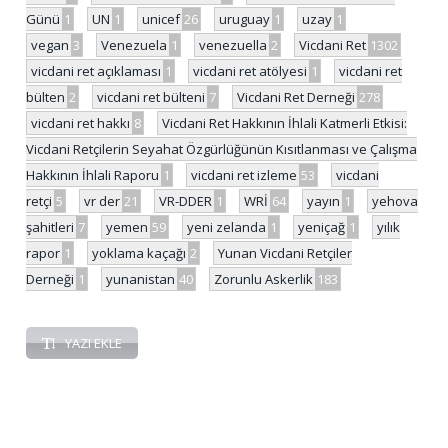
Günü
1
UN
1
unicef
26
uruguay
1
uzay
1
vegan
3
Venezuela
1
venezuella
2
Vicdani Ret
1302
vicdani ret açıklaması
1
vicdani ret atölyesi
1
vicdani ret
bülten
2
vicdani ret bülteni
7
Vicdani Ret Derneği
278
vicdani ret hakkı
8
Vicdani Ret Hakkının İhlali Katmerli Etkisi:
Vicdani Retçilerin Seyahat Özgürlüğünün Kısıtlanması ve Çalışma
Hakkının İhlali Raporu
1
vicdani ret izleme
53
vicdani
retçi
5
vr der
21
VR-DDER
1
WRİ
64
yayın
1
yehova
şahitleri
7
yemen
59
yeni zelanda
1
yeniçağ
1
yılık
rapor
1
yoklama kaçağı
2
Yunan Vicdani Retçiler
Derneği
1
yunanistan
40
Zorunlu Askerlik
183
YAZI EKLE