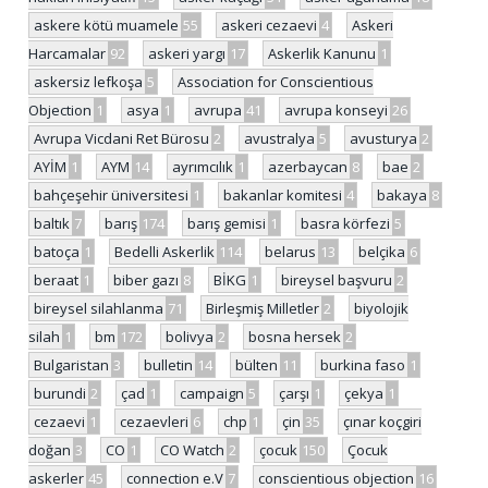
askere kötü muamele
55
askeri cezaevi
4
Askeri
Harcamalar
92
askeri yargı
17
Askerlik Kanunu
1
askersiz lefkoşa
5
Association for Conscientious
Objection
1
asya
1
avrupa
41
avrupa konseyi
26
Avrupa Vicdani Ret Bürosu
2
avustralya
5
avusturya
2
AYİM
1
AYM
14
ayrımcılık
1
azerbaycan
8
bae
2
bahçeşehir üniversitesi
1
bakanlar komitesi
4
bakaya
8
baltık
7
barış
174
barış gemisi
1
basra körfezi
5
batoça
1
Bedelli Askerlik
114
belarus
13
belçika
6
beraat
1
biber gazı
8
BİKG
1
bireysel başvuru
2
bireysel silahlanma
71
Birleşmiş Milletler
2
biyolojik
silah
1
bm
172
bolivya
2
bosna hersek
2
Bulgaristan
3
bulletin
14
bülten
11
burkina faso
1
burundi
2
çad
1
campaign
5
çarşı
1
çekya
1
cezaevi
1
cezaevleri
6
chp
1
çin
35
çınar koçgiri
doğan
3
CO
1
CO Watch
2
çocuk
150
Çocuk
askerler
45
connection e.V
7
conscientious objection
16