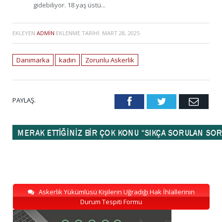
gidebiliyor. 18 yaş üstü...
EKLEYEN
ADMIN
EKLENME TARIHI:
MART 28, 2025
Danimarka
kadın
Zorunlu Askerlik
PAYLAŞ.
Facebook
Twitter
Emai
Askerlik Yükümlüsü Kişilerin Uğradığı Hak İhlallerinin
Durum Tespiti Formu