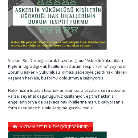
Vicdani Ret Derneği olarak hazırladığımız “Askerlik Yükümlüsü
Kişilerin Uğradığı Hak İhlallerinin Durum Tespiti Formu” yayında!
Zorunlu askerlik yükümlüsü olması sebebiyle çeşitli hak ihlalleri
yaşayan herkesi, bu formu doldurmaya çağırıyoruz.
Hakkınızda tutulan tutanaklar, idari para cezaları, ceza davaları
varsa; seyahat özgürlüğünüz kısıtlanıyor, eğitim hakkınız
engelleniyor ya da başkaca hak ihlallerine maruz kalıyorsanız,
form üzerinden bizimle iletişime geçebilirsiniz.
VİCDANİ RET EL KİTAPÇIĞI (PDF İNDİR)