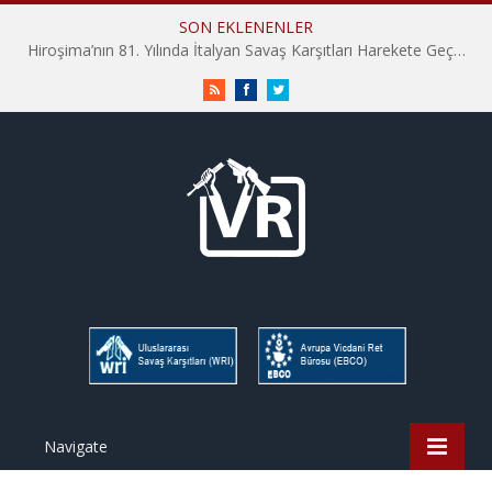
SON EKLENENLER
Hiroşima’nın 81. Yılında İtalyan Savaş Karşıtları Harekete Geçti: “Hatırlamak yeterli değil”
RSS
Facebook
Twitter
Navigate