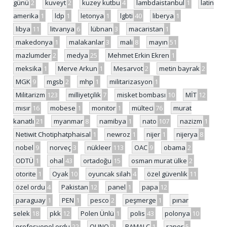
günü
2
kuveyt
2
kuzey kutbu
4
lambdaistanbul
1
latin
amerika
1
ldp
1
letonya
1
lgbti
40
liberya
1
libya
11
litvanya
6
lübnan
3
macaristan
1
makedonya
1
malakanlar
3
mali
8
mayın
51
mazlumder
2
medya
25
Mehmet Erkin Ekren
1
meksika
1
Merve Arkun
1
Mesarvot
2
metin bayrak
2
MGK
9
mgsb
2
mhp
1
militarizasyon
1
Militarizm
123
milliyetçilik
7
misket bombası
10
MİT
12
mısır
16
mobese
1
monitor
1
mülteci
76
murat
kanatlı
21
myanmar
8
namibya
1
nato
107
nazizm
1
Netiwit Chotiphatphaisal
1
newroz
1
nijer
1
nijerya
8
nobel
9
norveç
3
nükleer
113
OAC
9
obama
2
ODTÜ
1
ohal
43
ortadoğu
15
osman murat ülke
2
otorite
1
Oyak
10
oyuncak silah
4
özel güvenlik
11
özel ordu
4
Pakistan
12
panel
1
papa
12
paraguay
1
PEN
1
pesco
2
peşmerge
1
pınar
selek
18
pkk
12
Polen Ünlü
1
polis
43
polonya
10
profesyonel ordu
22
QUNO
2
RAMALC
1
rapor
5