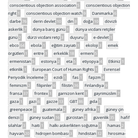
conscientious objection association
5
conscientious objection
right
1
conscientious objection watch
9
Danimarka
6
darbe
76
derin devlet
10
din
3
doğa
10
dövizli
askerlik
7
dünya barış günü
1
dünya vicdani retçiler
günü
2
dürzi vicdani retçi
3
duyuru
1
e-devlet
1
ebco
64
ebola
1
eğitim zayiatı
1
ekoloji
3
emek
örgütleri
1
eritre
1
erkeklik
18
ermeni
5
ermenistan
5
estonya
2
eta
5
etiyopya
4
Etkiniz
1
etkinlik
1
European Court of Human Rights
1
Evrensel
Periyodik İnceleme
2
ezidi
1
fas
1
faşizm
4
feminizm
2
filipinler
6
filistin
36
Finlandiya
9
fransa
37
frontex
1
garnizon kent
1
gayrimüslim
7
gaza
1
gazi
6
gazze
13
GBT
86
gıda
1
greenpeace
1
guatemala
2
güney afrika
1
güney çin
denizi
3
güney sudan
16
gürcistan
2
güvenlik
35
hafif
silahlar
3
haiti
1
halkı askerlikten soğutma
1
hamas
2
hayvan
20
hidrojen bombası
3
hindistan
12
hirosima-