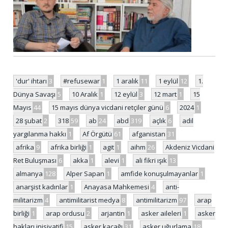
'dur' ihtarı
3
#refusewar
1
1 aralık
11
1 eylül
12
1.
Dünya Savaşı
5
10 Aralık
1
12 eylül
3
12 mart
1
15
Mayıs
44
15 mayıs dünya vicdani retçiler günü
6
2024
1
28 şubat
2
318
59
ab
24
abd
319
açlık
6
adil
yargılanma hakkı
1
Af Örgütü
61
afganistan
31
afrika
9
afrika birliği
1
agit
1
aihm
26
Akdeniz Vicdani
Ret Buluşması
6
akka
1
alevi
1
ali fikri ışık
13
almanya
128
Alper Sapan
1
amfide konuşulmayanlar
1
anarşist kadınlar
1
Anayasa Mahkemesi
4
anti-
militarizm
4
antimilitarist medya
8
antimilitarizm
97
arap
birliği
1
arap ordusu
2
arjantin
1
asker aileleri
1
asker
hakları inisiyatifi
15
asker kaçağı
31
asker uğurlama
18