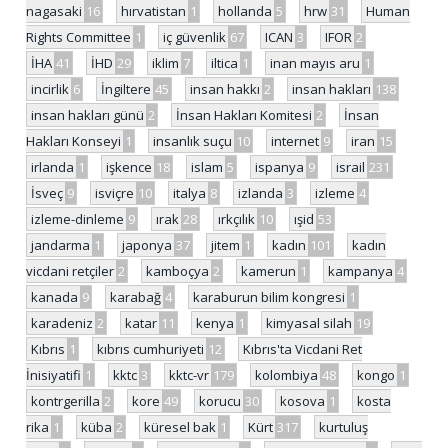
nagasaki
16
hırvatistan
1
hollanda
5
hrw
31
Human
Rights Committee
1
iç güvenlik
67
ICAN
3
IFOR
2
İHA
41
İHD
29
iklim
7
iltica
1
inan mayıs aru
1
incirlik
6
İngiltere
45
insan hakkı
2
insan hakları
138
insan hakları günü
2
İnsan Hakları Komitesi
2
İnsan
Hakları Konseyi
1
insanlık suçu
10
internet
9
iran
15
irlanda
1
işkence
18
islam
5
ispanya
9
israil
231
İsveç
9
isviçre
10
italya
8
izlanda
3
izleme
4
izleme-dinleme
9
ırak
28
ırkçılık
10
ışid
53
jandarma
1
japonya
37
jitem
1
kadın
101
kadın
vicdani retçiler
2
kamboçya
2
kamerun
1
kampanya
4
kanada
9
karabağ
4
karaburun bilim kongresi
1
karadeniz
2
katar
11
kenya
1
kimyasal silah
19
Kıbrıs
1
kıbrıs cumhuriyeti
12
Kıbrıs'ta Vicdani Ret
İnisiyatifi
1
kktc
3
kktc-vr
179
kolombiya
48
kongo
1
kontrgerilla
2
kore
49
korucu
30
kosova
1
kosta
rika
1
küba
2
küresel bak
1
Kürt
317
kurtuluş