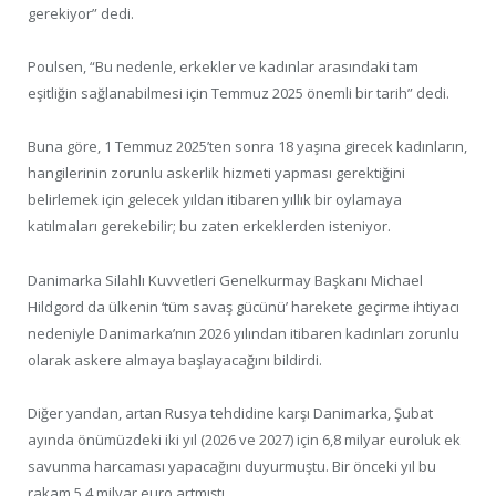
gerekiyor” dedi.
Poulsen, “Bu nedenle, erkekler ve kadınlar arasındaki tam
eşitliğin sağlanabilmesi için Temmuz 2025 önemli bir tarih” dedi.
Buna göre, 1 Temmuz 2025’ten sonra 18 yaşına girecek kadınların,
hangilerinin zorunlu askerlik hizmeti yapması gerektiğini
belirlemek için gelecek yıldan itibaren yıllık bir oylamaya
katılmaları gerekebilir; bu zaten erkeklerden isteniyor.
Danimarka Silahlı Kuvvetleri Genelkurmay Başkanı Michael
Hildgord da ülkenin ‘tüm savaş gücünü’ harekete geçirme ihtiyacı
nedeniyle Danimarka’nın 2026 yılından itibaren kadınları zorunlu
olarak askere almaya başlayacağını bildirdi.
Diğer yandan, artan Rusya tehdidine karşı Danimarka, Şubat
ayında önümüzdeki iki yıl (2026 ve 2027) için 6,8 milyar euroluk ek
savunma harcaması yapacağını duyurmuştu. Bir önceki yıl bu
rakam 5,4 milyar euro artmıştı.