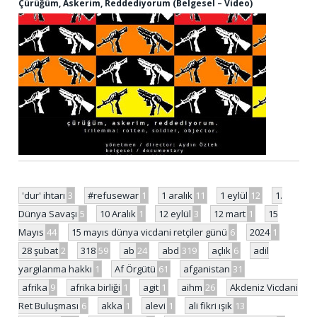
Çürüğüm, Askerim, Reddediyorum (Belgesel – Video)
'dur' ihtarı
3
#refusewar
1
1 aralık
11
1 eylül
12
1.
Dünya Savaşı
5
10 Aralık
1
12 eylül
3
12 mart
1
15
Mayıs
44
15 mayıs dünya vicdani retçiler günü
6
2024
1
28 şubat
2
318
59
ab
24
abd
319
açlık
6
adil
yargılanma hakkı
1
Af Örgütü
61
afganistan
31
afrika
9
afrika birliği
1
agit
1
aihm
26
Akdeniz Vicdani
Ret Buluşması
6
akka
1
alevi
1
ali fikri ışık
13