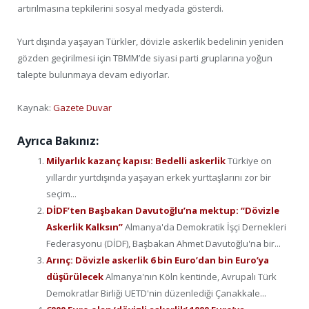
artırılmasına tepkilerini sosyal medyada gösterdi.
Yurt dışında yaşayan Türkler, dövizle askerlik bedelinin yeniden
gözden geçirilmesi için TBMM’de siyasi parti gruplarına yoğun
talepte bulunmaya devam ediyorlar.
Kaynak:
Gazete Duvar
Ayrıca Bakınız:
Milyarlık kazanç kapısı: Bedelli askerlik
Türkiye on
yıllardır yurtdışında yaşayan erkek yurttaşlarını zor bir
seçim...
DİDF’ten Başbakan Davutoğlu’na mektup: “Dövizle
Askerlik Kalksın”
Almanya'da Demokratik İşçi Dernekleri
Federasyonu (DİDF), Başbakan Ahmet Davutoğlu'na bir...
Arınç: Dövizle askerlik 6 bin Euro’dan bin Euro’ya
düşürülecek
Almanya'nın Köln kentinde, Avrupalı Türk
Demokratlar Birliği UETD'nin düzenlediği Çanakkale...