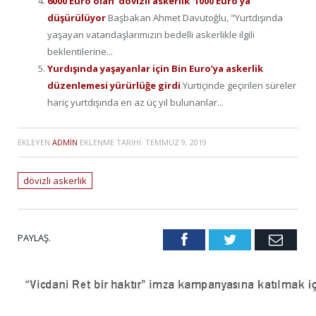
6000 Euro olan ‘dövizli askerlik’ 1000 Euro’ya
düşürülüyor
Başbakan Ahmet Davutoğlu, "Yurtdışında
yaşayan vatandaşlarımızın bedelli askerlikle ilgili
beklentilerine...
Yurdışında yaşayanlar için Bin Euro’ya askerlik
düzenlemesi yürürlüğe girdi
Yurtiçinde geçirilen süreler
hariç yurtdışında en az üç yıl bulunanlar...
EKLEYEN
ADMIN
EKLENME TARIHI:
TEMMUZ 9, 2019
dövizli askerlik
PAYLAŞ.
Facebook
Twitter
Emai