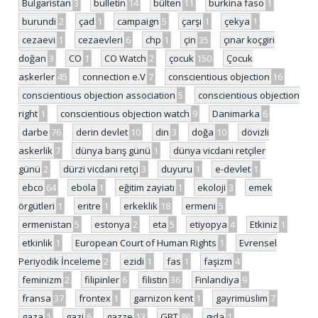
Bulgaristan
3
bulletin
14
bülten
11
burkina faso
1
burundi
2
çad
1
campaign
5
çarşı
1
çekya
1
cezaevi
1
cezaevleri
6
chp
1
çin
35
çınar koçgiri
doğan
3
CO
1
CO Watch
2
çocuk
150
Çocuk
askerler
45
connection e.V
7
conscientious objection
16
conscientious objection association
5
conscientious objection
right
1
conscientious objection watch
9
Danimarka
6
darbe
76
derin devlet
10
din
3
doğa
10
dövizli
askerlik
7
dünya barış günü
1
dünya vicdani retçiler
günü
2
dürzi vicdani retçi
3
duyuru
1
e-devlet
1
ebco
64
ebola
1
eğitim zayiatı
1
ekoloji
3
emek
örgütleri
1
eritre
1
erkeklik
18
ermeni
5
ermenistan
5
estonya
2
eta
5
etiyopya
4
Etkiniz
1
etkinlik
1
European Court of Human Rights
1
Evrensel
Periyodik İnceleme
2
ezidi
1
fas
1
faşizm
4
feminizm
2
filipinler
6
filistin
36
Finlandiya
9
fransa
37
frontex
1
garnizon kent
1
gayrimüslim
7
gaza
1
gazi
6
gazze
13
GBT
86
gıda
1