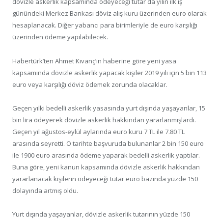
dövizle askerlik kapsamında ödeyeceği tutar da yılın ilk iş
günündeki Merkez Bankası döviz alış kuru üzerinden euro olarak
hesaplanacak. Diğer yabancı para birimleriyle de euro karşılığı
üzerinden ödeme yapılabilecek.
Habertürk’ten Ahmet Kıvanç’ın haberine göre yeni yasa
kapsamında dövizle askerlik yapacak kişiler 2019 yılı için 5 bin 113
euro veya karşılığı döviz ödemek zorunda olacaklar.
Geçen yılki bedelli askerlik yasasında yurt dışında yaşayanlar, 15
bin lira ödeyerek dövizle askerlik hakkından yararlanmışlardı.
Geçen yıl ağustos-eylül aylarında euro kuru 7 TL ile 7.80 TL
arasında seyretti. O tarihte başvuruda bulunanlar 2 bin 150 euro
ile 1900 euro arasında ödeme yaparak bedelli askerlik yaptılar.
Buna göre, yeni kanun kapsamında dövizle askerlik hakkından
yararlanacak kişilerin ödeyeceği tutar euro bazında yüzde 150
dolayında artmış oldu.
Yurt dışında yaşayanlar, dövizle askerlik tutarının yüzde 150