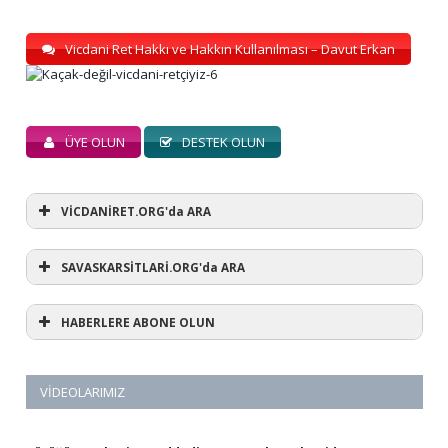
Vicdani Ret Hakkı ve Hakkın Kullanılması – Davut Erkan
ÜYE OLUN
DESTEK OLUN
VİCDANİRET.ORG'da ARA
SAVASKARSİTLARİ.ORG'da ARA
HABERLERE ABONE OLUN
VIDEOLARIMIZ