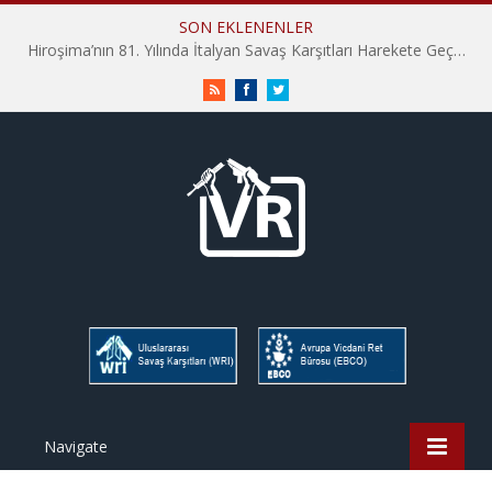
SON EKLENENLER
Hiroşima’nın 81. Yılında İtalyan Savaş Karşıtları Harekete Geçti: “Hatırlamak yeterli değil”
RSS
Facebook
Twitter
Navigate