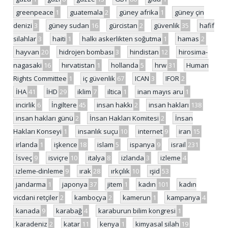
greenpeace
1
guatemala
2
güney afrika
1
güney çin
denizi
3
güney sudan
16
gürcistan
2
güvenlik
35
hafif
silahlar
3
haiti
1
halkı askerlikten soğutma
1
hamas
2
hayvan
20
hidrojen bombası
3
hindistan
12
hirosima-
nagasaki
16
hırvatistan
1
hollanda
5
hrw
31
Human
Rights Committee
1
iç güvenlik
67
ICAN
3
IFOR
2
İHA
41
İHD
29
iklim
7
iltica
1
inan mayıs aru
1
incirlik
6
İngiltere
45
insan hakkı
2
insan hakları
138
insan hakları günü
2
İnsan Hakları Komitesi
2
İnsan
Hakları Konseyi
1
insanlık suçu
10
internet
9
iran
15
irlanda
1
işkence
18
islam
5
ispanya
9
israil
231
İsveç
9
isviçre
10
italya
8
izlanda
3
izleme
4
izleme-dinleme
9
ırak
28
ırkçılık
10
ışid
53
jandarma
1
japonya
37
jitem
1
kadın
101
kadın
vicdani retçiler
2
kamboçya
2
kamerun
1
kampanya
4
kanada
9
karabağ
4
karaburun bilim kongresi
1
karadeniz
2
katar
11
kenya
1
kimyasal silah
19