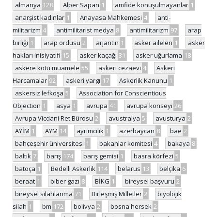
almanya
128
Alper Sapan
1
amfide konuşulmayanlar
1
anarşist kadınlar
1
Anayasa Mahkemesi
4
anti-
militarizm
4
antimilitarist medya
8
antimilitarizm
97
arap
birliği
1
arap ordusu
2
arjantin
1
asker aileleri
1
asker
hakları inisiyatifi
15
asker kaçağı
31
asker uğurlama
18
askere kötü muamele
55
askeri cezaevi
4
Askeri
Harcamalar
92
askeri yargı
17
Askerlik Kanunu
1
askersiz lefkoşa
5
Association for Conscientious
Objection
1
asya
1
avrupa
41
avrupa konseyi
26
Avrupa Vicdani Ret Bürosu
2
avustralya
5
avusturya
2
AYİM
1
AYM
14
ayrımcılık
1
azerbaycan
8
bae
2
bahçeşehir üniversitesi
1
bakanlar komitesi
4
bakaya
8
baltık
7
barış
174
barış gemisi
1
basra körfezi
5
batoça
1
Bedelli Askerlik
114
belarus
13
belçika
6
beraat
1
biber gazı
8
BİKG
1
bireysel başvuru
2
bireysel silahlanma
71
Birleşmiş Milletler
2
biyolojik
silah
1
bm
172
bolivya
2
bosna hersek
2