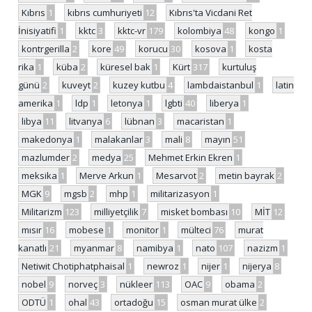
Kıbrıs
1
kıbrıs cumhuriyeti
12
Kıbrıs'ta Vicdani Ret
İnisiyatifi
1
kktc
3
kktc-vr
179
kolombiya
48
kongo
1
kontrgerilla
2
kore
49
korucu
30
kosova
1
kosta
rika
1
küba
2
küresel bak
1
Kürt
317
kurtuluş
günü
2
kuveyt
2
kuzey kutbu
4
lambdaistanbul
1
latin
amerika
1
ldp
1
letonya
1
lgbti
40
liberya
1
libya
11
litvanya
6
lübnan
3
macaristan
1
makedonya
1
malakanlar
3
mali
8
mayın
51
mazlumder
2
medya
25
Mehmet Erkin Ekren
1
meksika
1
Merve Arkun
1
Mesarvot
2
metin bayrak
2
MGK
9
mgsb
2
mhp
1
militarizasyon
1
Militarizm
123
milliyetçilik
7
misket bombası
10
MİT
12
mısır
16
mobese
1
monitor
1
mülteci
76
murat
kanatlı
21
myanmar
8
namibya
1
nato
107
nazizm
1
Netiwit Chotiphatphaisal
1
newroz
1
nijer
1
nijerya
8
nobel
9
norveç
3
nükleer
113
OAC
9
obama
2
ODTÜ
1
ohal
43
ortadoğu
15
osman murat ülke
2