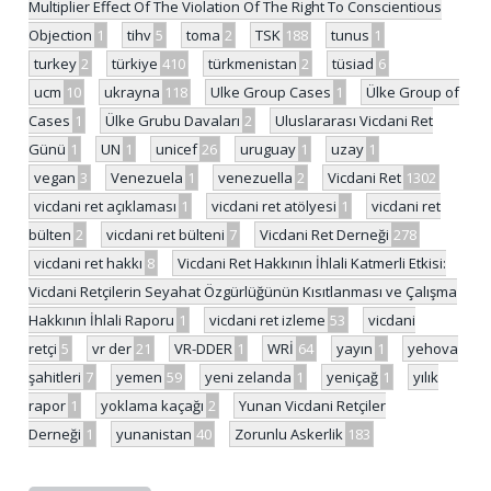
Multiplier Effect Of The Violation Of The Right To Conscientious
Objection
1
tihv
5
toma
2
TSK
188
tunus
1
turkey
2
türkiye
410
türkmenistan
2
tüsiad
6
ucm
10
ukrayna
118
Ulke Group Cases
1
Ülke Group of
Cases
1
Ülke Grubu Davaları
2
Uluslararası Vicdani Ret
Günü
1
UN
1
unicef
26
uruguay
1
uzay
1
vegan
3
Venezuela
1
venezuella
2
Vicdani Ret
1302
vicdani ret açıklaması
1
vicdani ret atölyesi
1
vicdani ret
bülten
2
vicdani ret bülteni
7
Vicdani Ret Derneği
278
vicdani ret hakkı
8
Vicdani Ret Hakkının İhlali Katmerli Etkisi:
Vicdani Retçilerin Seyahat Özgürlüğünün Kısıtlanması ve Çalışma
Hakkının İhlali Raporu
1
vicdani ret izleme
53
vicdani
retçi
5
vr der
21
VR-DDER
1
WRİ
64
yayın
1
yehova
şahitleri
7
yemen
59
yeni zelanda
1
yeniçağ
1
yılık
rapor
1
yoklama kaçağı
2
Yunan Vicdani Retçiler
Derneği
1
yunanistan
40
Zorunlu Askerlik
183