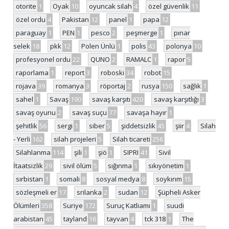
otorite
1
Oyak
10
oyuncak silah
4
özel güvenlik
11
özel ordu
4
Pakistan
12
panel
1
papa
12
paraguay
1
PEN
1
pesco
2
peşmerge
1
pınar
selek
18
pkk
12
Polen Ünlü
1
polis
43
polonya
10
profesyonel ordu
22
QUNO
2
RAMALC
1
rapor
5
raporlama
1
report
3
roboski
34
robot
15
rojava
39
romanya
3
röportaj
2
rusya
150
sağlık
1
sahel
1
Savaş
190
savaş karşıtı
420
savaş karşıtlığı
3
savaş oyunu
2
savaş suçu
77
savaşa hayır
1
şehitlik
56
sergi
1
siber
5
şiddetsizlik
45
şiir
4
Silah
- Yerli
162
silah projeleri
5
Silah ticareti
256
Silahlanma
114
şili
1
şiö
1
SIPRI
41
Sivil
İtaatsizlik
29
sivil ölüm
5
sığınma
1
sıkıyönetim
1
sırbistan
1
somali
8
sosyal medya
8
soykırım
15
sözleşmeli er
17
srilanka
2
sudan
12
Şüpheli Asker
Ölümleri
358
Suriye
172
Suruç Katliamı
1
suudi
arabistan
45
tayland
16
tayvan
4
tck 318
1
The