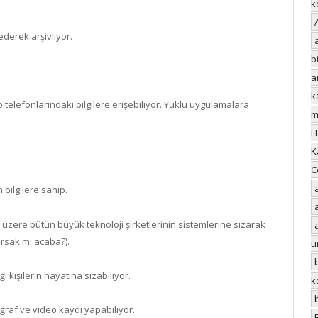
k
ederek arşivliyor.
bi
a
k
p telefonlarındaki bilgilere erişebiliyor. Yüklü uygulamalara
m
H
K
C
bilgilere sahip.
üzere bütün büyük teknoloji şirketlerinin sistemlerine sızarak
orsak mı acaba?).
ü
i kişilerin hayatına sızabiliyor.
k
raf ve video kaydı yapabiliyor.