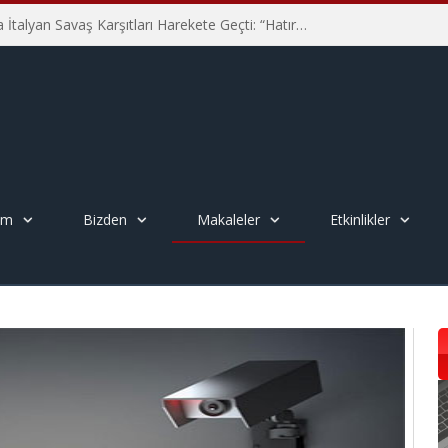
Hiroşima’nın 81. Yılında İtalyan Savaş Karşıtları Harekete Geçti: “Hatırlamak yeterli değil”
em
Bizden
Makaleler
Etkinlikler