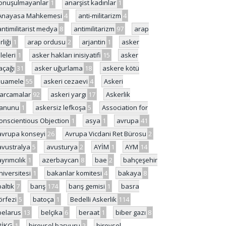
onuşulmayanlar
1
anarşist kadınlar
1
Anayasa Mahkemesi
4
anti-militarizm
4
antimilitarist medya
8
antimilitarizm
97
arap
rliği
1
arap ordusu
2
arjantin
1
asker
ileleri
1
asker hakları inisiyatifi
15
asker
açağı
31
asker uğurlama
18
askere kötü
uamele
55
askeri cezaevi
4
Askeri
arcamalar
92
askeri yargı
17
Askerlik
anunu
1
askersiz lefkoşa
5
Association for
onscientious Objection
1
asya
1
avrupa
41
avrupa konseyi
26
Avrupa Vicdani Ret Bürosu
2
avustralya
5
avusturya
2
AYİM
1
AYM
14
ayrımcılık
1
azerbaycan
8
bae
2
bahçeşehir
niversitesi
1
bakanlar komitesi
4
bakaya
8
baltık
7
barış
174
barış gemisi
1
basra
örfezi
5
batoça
1
Bedelli Askerlik
114
belarus
13
belçika
6
beraat
1
biber gazı
8
BİKG
1
bireysel başvuru
2
bireysel