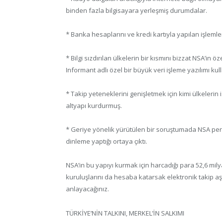
binden fazla bilgisayara yerleşmiş durumdalar.
* Banka hesaplarını ve kredi kartıyla yapılan işlemler
* Bilgi sızdırılan ülkelerin bir kısmını bizzat NSA’
Informant adlı özel bir büyük veri işleme yazılımı kull
* Takip yeteneklerini genişletmek için kimi ülkeleri
altyapı kurdurmuş.
* Geriye yönelik yürütülen bir soruştumada NSA pers
dinleme yaptığı ortaya çıktı.
NSA’in bu yapıyı kurmak için harcadığı para 52,6 milya
kuruluşlarını da hesaba katarsak elektronik takip 
anlayacağınız.
TÜRKİYE’NİN TALKINI, MERKEL’İN SALKIMI