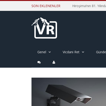
SON EKLENENLER
Genel
Vicdani Ret
Günd