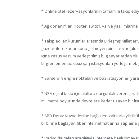
* Online otel rezervasyonlarının tamamını takip ediy
* Ağ donanımları (router, switch, vs) ve yazılımlarına e
* Takip edilen kurumlar arasında Birleşmiş Milletle
gazetecilere kadar sonu gelmeyen bir liste var (ulusl
içine casus yazılım yerleştirilmiş bilgisayarlardan o
bilgileri emen ücretsiz şarj istasyonları yerleştirmek
* Sahte wifi erişim noktaları ve baz istasyonları yara
* NSA dijital takip için akıllara durgunluk veren çeş
milimetre boyutunda devrelere kadar uzayan bir lis
* ABD Deniz Kuvvetleri’ne bağlı denizaltılarla yürüt
birbirine bağlayan fiber internet hatlarına saplama y
* Radyo dalgaları aracılığıyla internete bağlı olmay