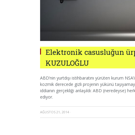
Elektronik casusluğun ür
KUZULOĞLU
ABD’nin yurtdışı istihbaratını yürüten kurum NSA’in
kozmik derecede gizli projenin yükünü taşıyamayın
iddianın gerçekliği anlaşıldı: ABD (neredeyse) her
ediyor.
AĞUSTOS 21, 2014
·