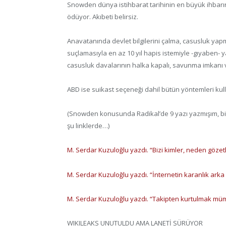
Snowden dünya istihbarat tarihinin en büyük ihbarın
ödüyor. Akıbeti belirsiz.
Anavatanında devlet bilgilerini çalma, casusluk yapma
suçlamasıyla en az 10 yıl hapis istemiyle -gıyaben
casusluk davalarının halka kapalı, savunma imkanı 
ABD ise suikast seçeneği dahil bütün yöntemleri ku
(Snowden konusunda Radikal’de 9 yazı yazmışım, bilg
şu linklerde…)
M. Serdar Kuzuloğlu yazdı. “Bizi kimler, neden gözetl
M. Serdar Kuzuloğlu yazdı. “İnternetin karanlık arka
M. Serdar Kuzuloğlu yazdı. “Takipten kurtulmak m
WIKILEAKS UNUTULDU AMA LANETİ SÜRÜYOR