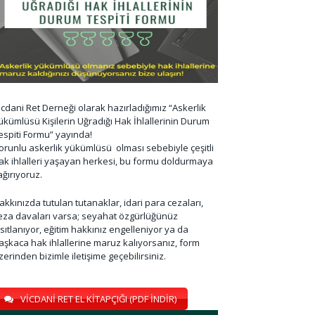
icdani Ret Derneği olarak hazırladığımız “Askerlik
ükümlüsü Kişilerin Uğradığı Hak İhlallerinin Durum
espiti Formu” yayında!
orunlu askerlik yükümlüsü olması sebebiyle çeşitli
ak ihlalleri yaşayan herkesi, bu formu doldurmaya
ağırıyoruz.
akkınızda tutulan tutanaklar, idari para cezaları,
eza davaları varsa; seyahat özgürlüğünüz
ısıtlanıyor, eğitim hakkınız engelleniyor ya da
aşkaca hak ihlallerine maruz kalıyorsanız, form
zerinden bizimle iletişime geçebilirsiniz.
VİCDANİ RET EL KİTAPÇIĞI (PDF İNDİR)