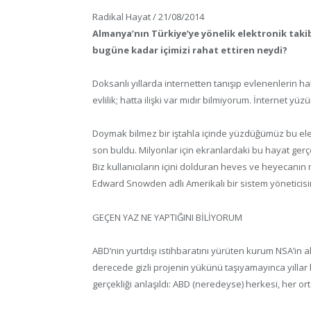
Radikal Hayat / 21/08/2014
Almanya’nın Türkiye’ye yönelik elektronik takibi
bugüne kadar içimizi rahat ettiren neydi?
Doksanlı yıllarda internetten tanışıp evlenenlerin h
evlilik; hatta ilişki var mıdır bilmiyorum. İnternet y
Doymak bilmez bir iştahla içinde yüzdüğümüz bu el
son buldu. Milyonlar için ekranlardaki bu hayat gerçe
Biz kullanıcıların içini dolduran heves ve heyecanın
Edward Snowden adlı Amerikalı bir sistem yöneticis
GEÇEN YAZ NE YAPTIĞINI BİLİYORUM
ABD’nin yurtdışı istihbaratını yürüten kurum NSA’in a
derecede gizli projenin yükünü taşıyamayınca yıllar 
gerçekliği anlaşıldı: ABD (neredeyse) herkesi, her o