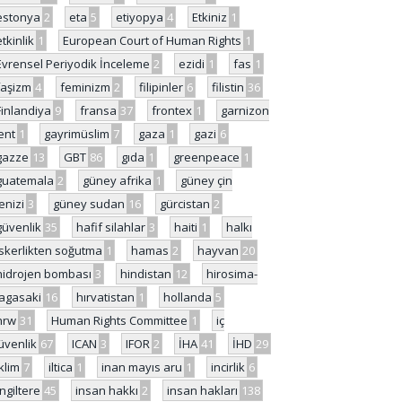
estonya
2
eta
5
etiyopya
4
Etkiniz
1
etkinlik
1
European Court of Human Rights
1
Evrensel Periyodik İnceleme
2
ezidi
1
fas
1
faşizm
4
feminizm
2
filipinler
6
filistin
36
Finlandiya
9
fransa
37
frontex
1
garnizon
ent
1
gayrimüslim
7
gaza
1
gazi
6
gazze
13
GBT
86
gıda
1
greenpeace
1
guatemala
2
güney afrika
1
güney çin
enizi
3
güney sudan
16
gürcistan
2
güvenlik
35
hafif silahlar
3
haiti
1
halkı
skerlikten soğutma
1
hamas
2
hayvan
20
hidrojen bombası
3
hindistan
12
hirosima-
agasaki
16
hırvatistan
1
hollanda
5
hrw
31
Human Rights Committee
1
iç
üvenlik
67
ICAN
3
IFOR
2
İHA
41
İHD
29
iklim
7
iltica
1
inan mayıs aru
1
incirlik
6
İngiltere
45
insan hakkı
2
insan hakları
138