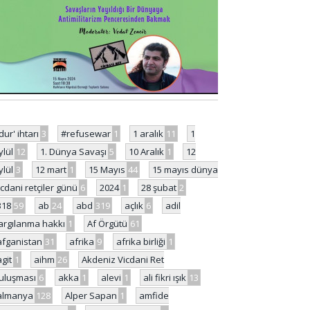
'dur' ihtarı
3
#refusewar
1
1 aralık
11
1
ylül
12
1. Dünya Savaşı
5
10 Aralık
1
12
ylül
3
12 mart
1
15 Mayıs
44
15 mayıs dünya
icdani retçiler günü
6
2024
1
28 şubat
2
318
59
ab
24
abd
319
açlık
6
adil
argılanma hakkı
1
Af Örgütü
61
afganistan
31
afrika
9
afrika birliği
1
agit
1
aihm
26
Akdeniz Vicdani Ret
uluşması
6
akka
1
alevi
1
ali fikri ışık
13
almanya
128
Alper Sapan
1
amfide