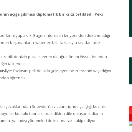
nin açığa çıkması diplomatik bir krizi tetikledi. Peki
aberlerini yapardık. Bugün internetin bir yerinden dokunmadığı
üzünden boşananların haberleri bile fazlasıyla sıradan artık.
ektronik denizin paralel evren olduğu dönem hissettirmeden
ğin ta kendisi.
 misliyle fazlasını pek de akla gelmeyen bir zümrenin yaşadığını
inden öğrendik.
ltın çocuklarından Snowden’ın vicdanı, içinde çalıştığı kozmik
boyu bir komplo teorisi olarak dilden dile dolaşan iddianın
rtamda -yasadışı yöntemleri de kullanarak- takip ediyor.