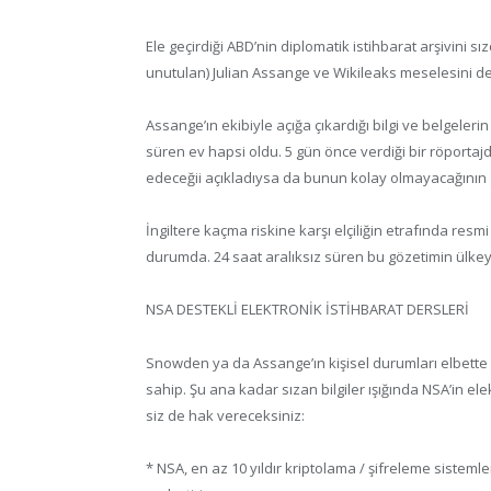
Ele geçirdiği ABD’nin diplomatik istihbarat arşivini s
unutulan) Julian Assange ve Wikileaks meselesini d
Assange’ın ekibiyle açığa çıkardığı bilgi ve belgelerin
süren ev hapsi oldu. 5 gün önce verdiği bir röportajda 
edeceğii açıkladıysa da bunun kolay olmayacağının 
İngiltere kaçma riskine karşı elçiliğin etrafında resmi
durumda. 24 saat aralıksız süren bu gözetimin ülkey
NSA DESTEKLİ ELEKTRONİK İSTİHBARAT DERSLERİ
Snowden ya da Assange’ın kişisel durumları elbette
sahip. Şu ana kadar sızan bilgiler ışığında NSA’in el
siz de hak vereceksiniz:
* NSA, en az 10 yıldır kriptolama / şifreleme sistemle