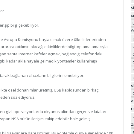
s
or.
s
rişip bilgi çekebiliyor.
f
r ve Avrupa Komisyonu başta olmak üzere ülke liderlerinden
ararası katılımın olacağı etkinliklerde bilgi toplama amacıyla
luşan sahte internet kafeler açmak, bağlandığı telefondaki
 gibi kadar akla hayale gelmedik yöntemler kullanılmış).
tarak bağlanan cihazların bilgilerini emebiliyor.
o
itlilikte özel donanımlar üretmiş. USB kablosundan birkaç
teden söz ediyoruz.
a
r
ülen gizli operasyonlarda okyanus altından geçen ve kıtaları
apan NSA bütün iletişimi takip edebilir hale gelmiş.
z
an bilgisayarlara dahi sızılmış. Bu yöntemle dünya genelinde 100