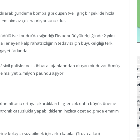
ızdırarak gündeme bomba gibi düşen (ve ilginç bir şekilde hızla
e eminim az-çok hatırlıyorsunuzdur.
 ödülü ise Londra’da sığındığı Ekvador Büyükelçiliği’nde 2 yıldır
ilerleyen kalp rahatsızlığının tedavisi için büyükelçiliği terk
gayet farkında.
 / sivil polisler ve istihbarat ajanlarından oluşan bir duvar örmüş
e
e maliyeti 2 milyon paundu aşıyor.
e
v
y
 önemli ama ortaya çıkardıkları bilgiler çok daha büyük öneme
ektronik casuslukla yapabildiklerini hızlıca özetlediğimde eminim
B
rine kolayca sızabilmek için arka kapılar (Truva atları)