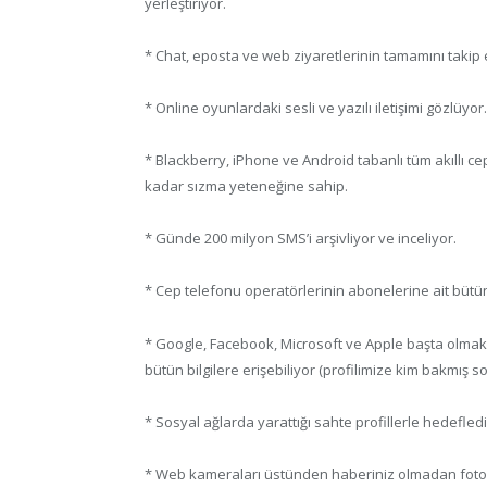
yerleştiriyor.
* Chat, eposta ve web ziyaretlerinin tamamını takip 
* Online oyunlardaki sesli ve yazılı iletişimi gözlüyor.
* Blackberry, iPhone ve Android tabanlı tüm akıllı ce
kadar sızma yeteneğine sahip.
* Günde 200 milyon SMS’i arşivliyor ve inceliyor.
* Cep telefonu operatörlerinin abonelerine ait bütün 
* Google, Facebook, Microsoft ve Apple başta olmak 
bütün bilgilere erişebiliyor (profilimize kim bakmış s
* Sosyal ağlarda yarattığı sahte profillerle hedeflediğ
* Web kameraları üstünden haberiniz olmadan fotoğ