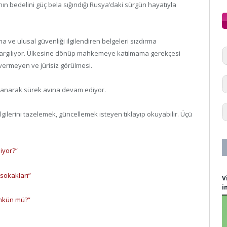
ın bedelini güç bela sığındığı Rusya’daki sürgün hayatıyla
 ve ulusal güvenliği ilgilendiren belgeleri sızdırma
- yargılıyor. Ülkesine dönüp mahkemeye katılmama gerekçesi
vermeyen ve jürisiz görülmesi.
llanarak sürek avına devam ediyor.
ilerini tazelemek, güncellemek isteyen tıklayıp okuyabilir. Üçü
iyor?”
 sokakları”
V
i
ümkün mü?”