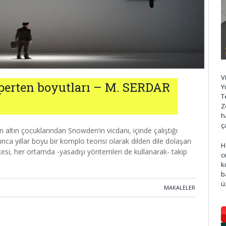
V
perten boyutları – M. SERDAR
Y
T
Z
h
ç
 altın çocuklarından Snowden’ın vicdanı, içinde çalıştığı
ca yıllar boyu bir komplo teorisi olarak dilden dile dolaşan
H
kesi, her ortamda -yasadışı yöntemleri de kullanarak- takip
c
k
b
ü
MAKALELER