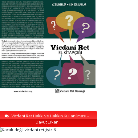
Vicdani Ret Hakkı ve Hakkın Kullanılması –
Davut Erkan