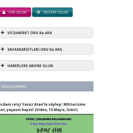
ÜYE OLUN
DESTEK OLUN
VİCDANİRET.ORG'da ARA
SAVASKARSİTLARİ.ORG'da ARA
HABERLERE ABONE OLUN
VIDEOLARIMIZ
icdani retçi Yavuz Atan’la söyleşi: Militarizme
nat, yaşasın hayat! (Video, 15 Mayıs, İzmir)