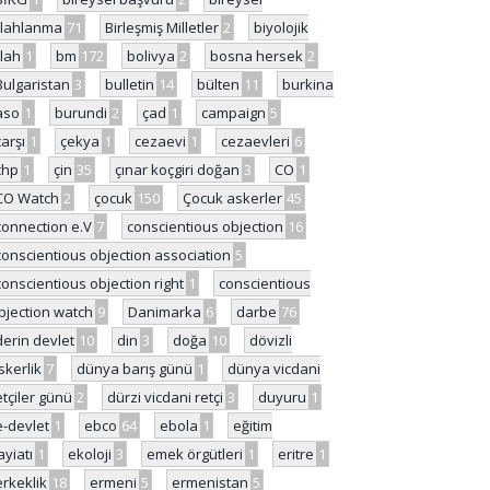
ilahlanma
71
Birleşmiş Milletler
2
biyolojik
ilah
1
bm
172
bolivya
2
bosna hersek
2
Bulgaristan
3
bulletin
14
bülten
11
burkina
aso
1
burundi
2
çad
1
campaign
5
çarşı
1
çekya
1
cezaevi
1
cezaevleri
6
chp
1
çin
35
çınar koçgiri doğan
3
CO
1
CO Watch
2
çocuk
150
Çocuk askerler
45
connection e.V
7
conscientious objection
16
conscientious objection association
5
conscientious objection right
1
conscientious
bjection watch
9
Danimarka
6
darbe
76
derin devlet
10
din
3
doğa
10
dövizli
skerlik
7
dünya barış günü
1
dünya vicdani
etçiler günü
2
dürzi vicdani retçi
3
duyuru
1
e-devlet
1
ebco
64
ebola
1
eğitim
ayiatı
1
ekoloji
3
emek örgütleri
1
eritre
1
erkeklik
18
ermeni
5
ermenistan
5