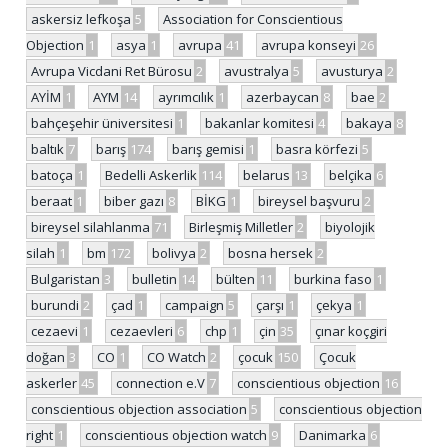
askersiz lefkoşa
5
Association for Conscientious
Objection
1
asya
1
avrupa
41
avrupa konseyi
26
Avrupa Vicdani Ret Bürosu
2
avustralya
5
avusturya
2
AYİM
1
AYM
14
ayrımcılık
1
azerbaycan
8
bae
2
bahçeşehir üniversitesi
1
bakanlar komitesi
4
bakaya
8
baltık
7
barış
174
barış gemisi
1
basra körfezi
5
batoça
1
Bedelli Askerlik
114
belarus
13
belçika
6
beraat
1
biber gazı
8
BİKG
1
bireysel başvuru
2
bireysel silahlanma
71
Birleşmiş Milletler
2
biyolojik
silah
1
bm
172
bolivya
2
bosna hersek
2
Bulgaristan
3
bulletin
14
bülten
11
burkina faso
1
burundi
2
çad
1
campaign
5
çarşı
1
çekya
1
cezaevi
1
cezaevleri
6
chp
1
çin
35
çınar koçgiri
doğan
3
CO
1
CO Watch
2
çocuk
150
Çocuk
askerler
45
connection e.V
7
conscientious objection
16
conscientious objection association
5
conscientious objection
right
1
conscientious objection watch
9
Danimarka
6