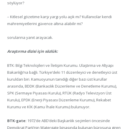
söylüyor?
– Kitlesel gözetime karşı yargı yolu açık mı? Kullanıcılar kendi
mahremiyetlerini güvence altına alabilir mi?
sorularına yanıt arayacak.
Araştırma dizisi için sözlük:
BTK: Bilgi Teknolojileri ve İletişim Kurumu. Ulaştırma ve Altyapı
Bakanlığı’na bağlı. Türkiye’deki 11 düzenleyici ve denetleyici üst
kuruldan biri. Kamuoyunun tanıdığı diğer bazı üst kurullar
arasında, BDDK (Bankacılık Düzenleme ve Denetleme Kurumu),
SPK (Sermaye Piyasası Kurulu), RTÜK (Radyo Televizyon Üst
Kurulu), EPDK (Enerji Piyasası Düzenleme Kurumu), Rekabet
Kurumu ve KİK (Kamu İhale Kurumu) bulunuyor.
BTK-gate:
1972’de ABD’deki Başkanlık seçimleri öncesinde
Demokrat Parti’nin Watergate binasında bulunan bürosuna giren