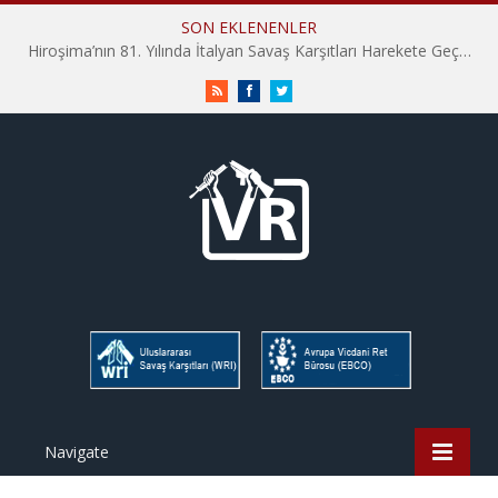
SON EKLENENLER
İHD İstanbul Şube Vicdani Ret Komisyonu: Vicdani Retçiler Olarak Destek İçin Buradayız!
RSS
Facebook
Twitter
Navigate