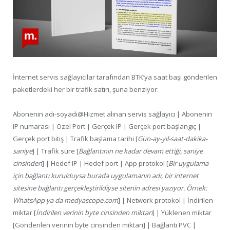
İnternet servis sağlayıcılar tarafından BTK’ya saat başı gönderilen
paketlerdeki her bir trafik satırı, şuna benziyor:
Abonenin adı-soyadı@Hizmet alınan servis sağlayıcı | Abonenin
IP numarası | Özel Port | Gerçek IP | Gerçek port başlangıç |
Gerçek port bitiş | Trafik başlama tarihi [
Gün-ay-yıl-saat-dakika-
saniye
] | Trafik süre [
Bağlantının ne kadar devam ettiği, saniye
cinsinden
] | Hedef IP | Hedef port | App protokol [
Bir uygulama
için bağlantı kurulduysa burada uygulamanın adı, bir internet
sitesine bağlantı gerçekleştirildiyse sitenin adresi yazıyor. Örnek:
WhatsApp ya da medyascope.com
] | Network protokol | İndirilen
miktar [
İndirilen verinin byte cinsinden miktarı
] | Yüklenen miktar
[Gönderilen verinin byte cinsinden miktarı] | Bağlantı PVC |