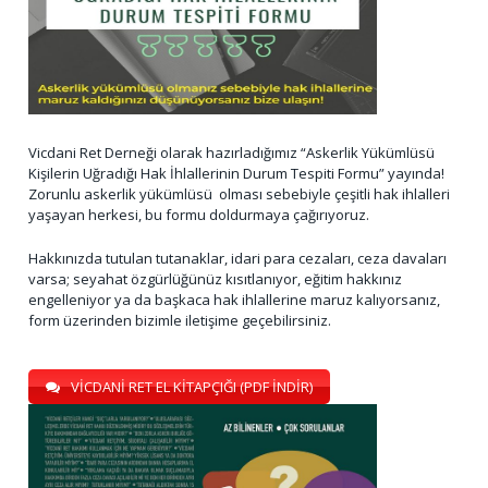
Vicdani Ret Derneği olarak hazırladığımız “Askerlik Yükümlüsü
Kişilerin Uğradığı Hak İhlallerinin Durum Tespiti Formu” yayında!
Zorunlu askerlik yükümlüsü olması sebebiyle çeşitli hak ihlalleri
yaşayan herkesi, bu formu doldurmaya çağırıyoruz.
Hakkınızda tutulan tutanaklar, idari para cezaları, ceza davaları
varsa; seyahat özgürlüğünüz kısıtlanıyor, eğitim hakkınız
engelleniyor ya da başkaca hak ihlallerine maruz kalıyorsanız,
form üzerinden bizimle iletişime geçebilirsiniz.
VİCDANİ RET EL KİTAPÇIĞI (PDF İNDİR)