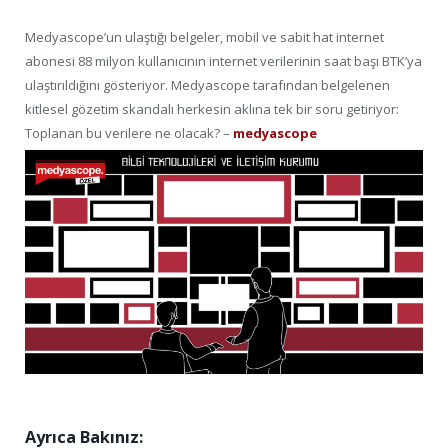
Medyascope’un ulaştığı belgeler, mobil ve sabit hat internet
abonesi 88 milyon kullanıcının internet verilerinin saat başı BTK’ya
ulaştırıldığını gösteriyor. Medyascope tarafından belgelenen
kitlesel gözetim skandalı herkesin aklına tek bir soru getiriyor:
Toplanan bu verilere ne olacak? –
medyascope
Ayrıca Bakınız: