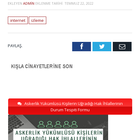
EKLEYEN
ADMIN
EKLENME TARIHI:
TEMMUZ 22, 2022
internet
izleme
PAYLAŞ.
Facebook
Twitter
Emai
Askerlik Yükümlüsü Kişilerin Uğradığı Hak İhlallerinin
Durum Tespiti Formu