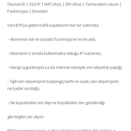
Oturum ID | SSG IP | NAT cihaz | DPI cihaz | Termination cause |
Packet type | Direction
Yani BTK’ya giden trafik kayıtlarının her bir satırında;
– Abonenin adı ve soyadı (Tüzel kişiyse resmi adı),
– Abonenin o sırada kullanmakta olduğu IP numarası,
– Hangi uygulamayla ya da internet sitesiyle veri alışverişi yaptığı,
– İlgili veri alışverişinin başlangıç tarihi ve saati, veri alışverişinin
ne kadar sürdüğü,
– Ne büyüklükte veri alıp ne büyüklükte veri gönderdiği
gibi bilgiler yer alıyor.
BTK’nın internet servis sağlayıcılardan istediği trafik verileri, e-