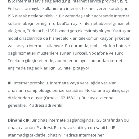
İSS:
İnternet servis sağlayıcı (Eng. Internet service provider, ISP).
En basit tanımıyla, kullanıcılara internet hizmeti veren kuruluşlar,
İSS olarak nitelendirilebilir. Bir vatandaş sabit adresinde internet
kullanmak için örneğin Türksat’tan aylık internet aboneliği hizmeti
aldığında, Türksat bir İSS hizmeti gerçekleştirmiş oluyor. Yurttaşlar
mobil cihazlarında da hizmet aldıkları telekomünikasyon şirketleri
vasıtasıyla internet kullanıyor. Bu durumda, mobil telefon hattı ve
bağlı hizmetleri müşterilere sunan Turkcell, Vodafone ve Türk
Telekom gibi şirketler de, abonelerine aynı zamanda internet
erişimi de sağladıkları için İSS niteliği taşıyor.
IP:
İnternet protokolü. İnternette veya yerel ağda yer alan
cihazların sahip olduğu benzersiz adres. Noktalarla ayrılmış sayı
dizilerinden oluşur (Örnek: 192.168.1.1). Bu sayı dizilerine
genellikle, IP adresi adı verilir.
Dinamik IP:
Bir cihaz internete bağlandığında, İSS tarafından bu
cihaza atanan IP adresi. Bir cihaza statik ya da sabit bir IP
atanmadığı takdirde, cihazın IP adresi internete her