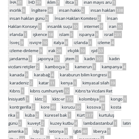
İHA
41
İHD
29
iklim
7
iltica
1
inan mayıs aru
1
incirlik
6
İngiltere
45
insan hakkı
2
insan hakları
138
insan hakları günü
2
İnsan Hakları Komitesi
2
İnsan
Hakları Konseyi
1
insanlık suçu
10
internet
9
iran
15
irlanda
1
işkence
18
islam
5
ispanya
9
israil
231
İsveç
9
isviçre
10
italya
8
izlanda
3
izleme
4
izleme-dinleme
9
ırak
28
ırkçılık
10
ışid
53
jandarma
1
japonya
37
jitem
1
kadın
101
kadın
vicdani retçiler
2
kamboçya
2
kamerun
1
kampanya
4
kanada
9
karabağ
4
karaburun bilim kongresi
1
karadeniz
2
katar
11
kenya
1
kimyasal silah
19
Kıbrıs
1
kıbrıs cumhuriyeti
12
Kıbrıs'ta Vicdani Ret
İnisiyatifi
1
kktc
3
kktc-vr
179
kolombiya
48
kongo
1
kontrgerilla
2
kore
49
korucu
30
kosova
1
kosta
rika
1
küba
2
küresel bak
1
Kürt
317
kurtuluş
günü
2
kuveyt
2
kuzey kutbu
4
lambdaistanbul
1
latin
amerika
1
ldp
1
letonya
1
lgbti
40
liberya
1