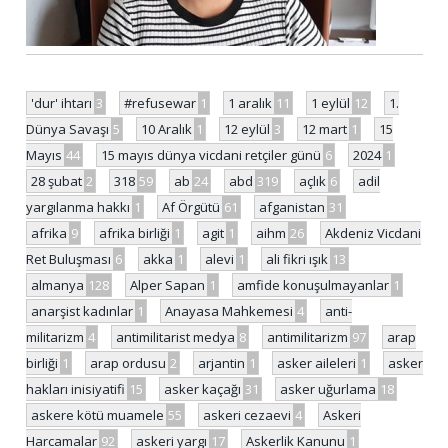
'dur' ihtarı
3
#refusewar
1
1 aralık
11
1 eylül
12
1.
Dünya Savaşı
5
10 Aralık
1
12 eylül
3
12 mart
1
15
Mayıs
44
15 mayıs dünya vicdani retçiler günü
6
2024
1
28 şubat
2
318
59
ab
24
abd
319
açlık
6
adil
yargılanma hakkı
1
Af Örgütü
61
afganistan
31
afrika
9
afrika birliği
1
agit
1
aihm
26
Akdeniz Vicdani
Ret Buluşması
6
akka
1
alevi
1
ali fikri ışık
13
almanya
128
Alper Sapan
1
amfide konuşulmayanlar
1
anarşist kadınlar
1
Anayasa Mahkemesi
4
anti-
militarizm
4
antimilitarist medya
8
antimilitarizm
97
arap
birliği
1
arap ordusu
2
arjantin
1
asker aileleri
1
asker
hakları inisiyatifi
15
asker kaçağı
31
asker uğurlama
18
askere kötü muamele
55
askeri cezaevi
4
Askeri
Harcamalar
92
askeri yargı
17
Askerlik Kanunu
1