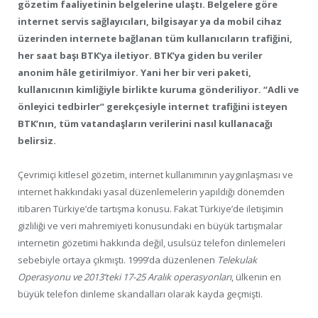
gözetim faaliyetinin belgelerine ulaştı. Belgelere göre
internet servis sağlayıcıları, bilgisayar ya da mobil cihaz
üzerinden internete bağlanan tüm kullanıcıların trafiğini,
her saat başı BTK’ya iletiyor. BTK’ya giden bu veriler
anonim hâle getirilmiyor. Yani her bir veri paketi,
kullanıcının kimliğiyle birlikte kuruma gönderiliyor. “Adli ve
önleyici tedbirler” gerekçesiyle internet trafiğini isteyen
BTK’nın, tüm vatandaşların verilerini nasıl kullanacağı
belirsiz.
Çevrimiçi kitlesel gözetim, internet kullanımının yaygınlaşması ve
internet hakkındaki yasal düzenlemelerin yapıldığı dönemden
itibaren Türkiye’de tartışma konusu. Fakat Türkiye’de iletişimin
gizliliği ve veri mahremiyeti konusundaki en büyük tartışmalar
internetin gözetimi hakkında değil, usulsüz telefon dinlemeleri
sebebiyle ortaya çıkmıştı. 1999’da düzenlenen
Telekulak
Operasyonu ve 2013’teki 17-25 Aralık operasyonları
, ülkenin en
büyük telefon dinleme skandalları olarak kayda geçmişti.