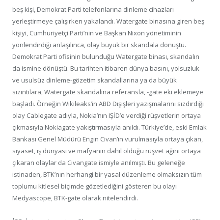
beş kişi, Demokrat Parti telefonlarına dinleme cihazları
yerleştirmeye çalışırken yakalandı. Watergate binasına giren beş
kişiyi, Cumhuriyetçi Parti’nin ve Başkan Nixon yönetiminin
yönlendirdiği anlaşılınca, olay büyük bir skandala dönüştü.
Demokrat Parti ofisinin bulunduğu Watergate binası, skandalın
da ismine dönüştü. Bu tarihten itibaren dünya basını, yolsuzluk
ve usulsüz dinleme-gözetim skandallarına ya da büyük
sızıntılara, Watergate skandalına referansla, -gate eki eklemeye
başladı. Örneğin Wikileaks’in ABD Dışişleri yazışmalarını sızdırdığı
olay Cablegate adıyla, Nokia’nın IŞİD’e verdiği rüşvetlerin ortaya
çıkmasıyla Nokiagate yakıştırmasıyla anıldı. Türkiye’de, eski Emlak
Bankası Genel Müdürü Engin Civan’ın vurulmasıyla ortaya çıkan,
siyaset, iş dünyası ve mafyanın dahil olduğu rüşvet ağını ortaya
çıkaran olaylar da Civangate ismiyle anılmıştı. Bu geleneğe
istinaden, BTK’nın herhangi bir yasal düzenleme olmaksızın tüm
toplumu kitlesel biçimde gözetlediğini gösteren bu olayı
Medyascope, BTK-gate olarak nitelendirdi.