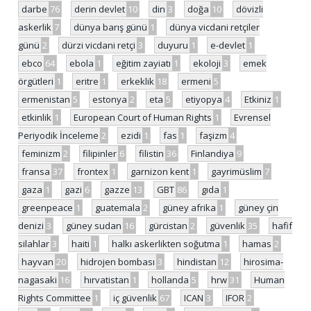
darbe
76
derin devlet
10
din
3
doğa
10
dövizli
askerlik
7
dünya barış günü
1
dünya vicdani retçiler
günü
2
dürzi vicdani retçi
3
duyuru
1
e-devlet
1
ebco
64
ebola
1
eğitim zayiatı
1
ekoloji
3
emek
örgütleri
1
eritre
1
erkeklik
18
ermeni
5
ermenistan
5
estonya
2
eta
5
etiyopya
4
Etkiniz
1
etkinlik
1
European Court of Human Rights
1
Evrensel
Periyodik İnceleme
2
ezidi
1
fas
1
faşizm
4
feminizm
2
filipinler
6
filistin
36
Finlandiya
9
fransa
37
frontex
1
garnizon kent
1
gayrimüslim
7
gaza
1
gazi
6
gazze
13
GBT
86
gıda
1
greenpeace
1
guatemala
2
güney afrika
1
güney çin
denizi
3
güney sudan
16
gürcistan
2
güvenlik
35
hafif
silahlar
3
haiti
1
halkı askerlikten soğutma
1
hamas
2
hayvan
20
hidrojen bombası
3
hindistan
12
hirosima-
nagasaki
16
hırvatistan
1
hollanda
5
hrw
31
Human
Rights Committee
1
iç güvenlik
67
ICAN
3
IFOR
2