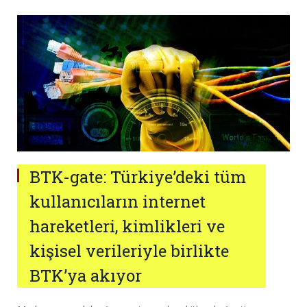
BTK-gate: Türkiye’deki tüm
kullanıcıların internet
hareketleri, kimlikleri ve
kişisel verileriyle birlikte
BTK’ya akıyor