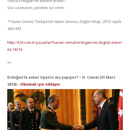
Yoksa Erdoğan mı askere teslim?..
Söz uzamasın, yanıtları siz verin.
* Hasan Cemal, Türkiye’nin Asker Sorunu, Doğan Kitap, 2010, sayfa
442-443.
http://t24.com.tr/yazarlar/hasan-cemal/erdogan-mi-degisti-asker-
mi,14216
**
Erdoğan’la asker tiyatro mu yapıyor? – H. Cemal (31 Mart
2016) –
Okumak için tıklayın