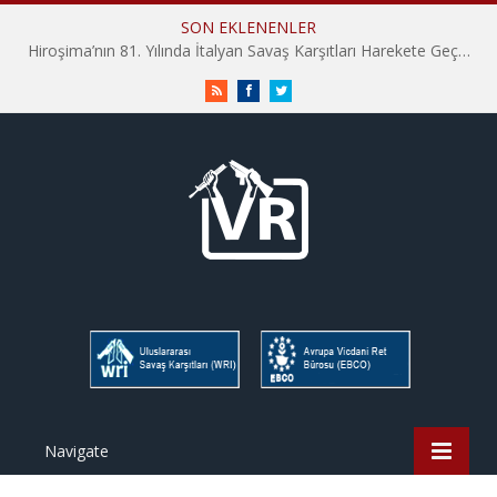
SON EKLENENLER
İHD İstanbul Şube Vicdani Ret Komisyonu: Vicdani Retçiler Olarak Destek İçin Buradayız!
RSS
Facebook
Twitter
Navigate