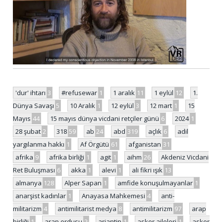
'dur' ihtarı
3
#refusewar
1
1 aralık
11
1 eylül
12
1.
Dünya Savaşı
5
10 Aralık
1
12 eylül
3
12 mart
1
15
Mayıs
44
15 mayıs dünya vicdani retçiler günü
6
2024
1
28 şubat
2
318
59
ab
24
abd
319
açlık
6
adil
yargılanma hakkı
1
Af Örgütü
61
afganistan
31
afrika
9
afrika birliği
1
agit
1
aihm
26
Akdeniz Vicdani
Ret Buluşması
6
akka
1
alevi
1
ali fikri ışık
13
almanya
128
Alper Sapan
1
amfide konuşulmayanlar
1
anarşist kadınlar
1
Anayasa Mahkemesi
4
anti-
militarizm
4
antimilitarist medya
8
antimilitarizm
97
arap
birliği
1
arap ordusu
2
arjantin
1
asker aileleri
1
asker