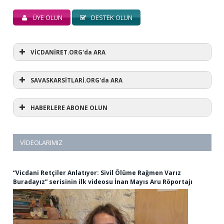
ÜYE OLUN
DESTEK OLUN
VİCDANİRET.ORG'da ARA
SAVASKARSİTLARİ.ORG'da ARA
HABERLERE ABONE OLUN
VIDEOLARIMIZ
“Vicdani Retçiler Anlatıyor: Sivil Ölüme Rağmen Varız
Buradayız” serisinin ilk videosu İnan Mayıs Aru Röportajı