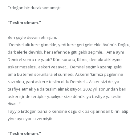
Erdoğan hiç duraksamamıştı:
“Teslim olmam.”
Ben şöyle devam etmiştim:
“Demirel altı kere gitmekle, yedi kere geri gelmekle övünür. Doğru,
darbelerle devrildi, her seferinde gitti geldi seçimle… Ama aynı
Demirel sonra ne yaptı? Kürt sorunu, Kıbrıs, demokratikleşme,
asker meselesi, askeri vesayet… Demirel seçim kazanıp geldi
ama bu temel sorunlara el sürmedi. Askerin ‘kırmızı çizgileri’ne
razı oldu, yani askere teslim oldu Demirel… Asker sizi de, ya
tasfiye etmek ya da teslim almak istiyor. 2002 yılı sonundan beri
asker içinde tertipler yapılıyor size dönük, ya tasfiye ya teslim
diye…”
Tayyip Erdoğan bana o kendine özgü dik bakışlarından birini atıp
yine aynı yanıtı vermişti:
“Teslim olmam.”