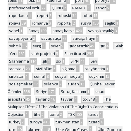
selek
18
pkk
12
Polen Ünlü
1
polis
43
polonya
10
profesyonel ordu
22
QUNO
2
RAMALC
1
rapor
5
raporlama
1
report
3
roboski
34
robot
15
rojava
39
romanya
3
röportaj
2
rusya
150
sağlık
1
sahel
1
Savaş
190
savaş karşıtı
420
savaş karşıtlığı
3
savaş oyunu
2
savaş suçu
77
savaşa hayır
1
şehitlik
56
sergi
1
siber
5
şiddetsizlik
45
şiir
4
Silah
- Yerli
162
silah projeleri
5
Silah ticareti
256
Silahlanma
114
şili
1
şiö
1
SIPRI
41
Sivil
İtaatsizlik
29
sivil ölüm
5
sığınma
1
sıkıyönetim
1
sırbistan
1
somali
8
sosyal medya
8
soykırım
15
sözleşmeli er
17
srilanka
2
sudan
12
Şüpheli Asker
Ölümleri
358
Suriye
172
Suruç Katliamı
1
suudi
arabistan
45
tayland
16
tayvan
4
tck 318
1
The
Multiplier Effect Of The Violation Of The Right To Conscientious
Objection
1
tihv
5
toma
2
TSK
188
tunus
1
turkey
2
türkiye
410
türkmenistan
2
tüsiad
6
ucm
10
ukrayna
118
Ulke Group Cases
1
Ülke Group of