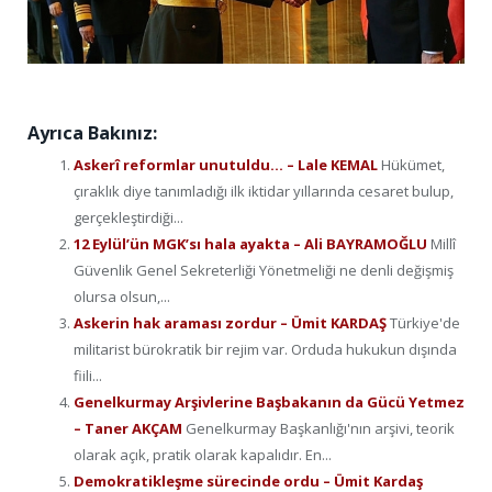
Ayrıca Bakınız:
Askerî reformlar unutuldu… – Lale KEMAL
Hükümet,
çıraklık diye tanımladığı ilk iktidar yıllarında cesaret bulup,
gerçekleştirdiği...
12 Eylül’ün MGK’sı hala ayakta – Ali BAYRAMOĞLU
Millî
Güvenlik Genel Sekreterliği Yönetmeliği ne denli değişmiş
olursa olsun,...
Askerin hak araması zordur – Ümit KARDAŞ
Türkiye'de
militarist bürokratik bir rejim var. Orduda hukukun dışında
fiili...
Genelkurmay Arşivlerine Başbakanın da Gücü Yetmez
– Taner AKÇAM
Genelkurmay Başkanlığı'nın arşivi, teorik
olarak açık, pratik olarak kapalıdır. En...
Demokratikleşme sürecinde ordu – Ümit Kardaş