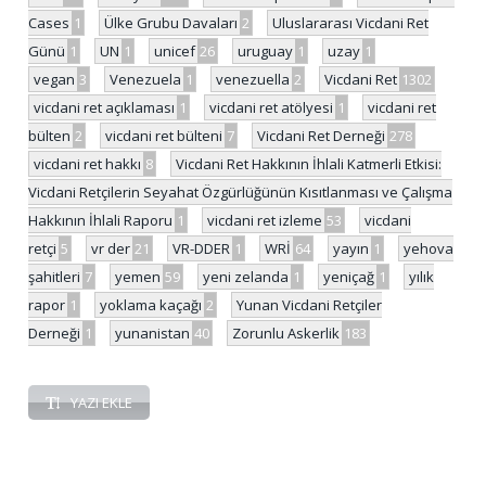
Cases
1
Ülke Grubu Davaları
2
Uluslararası Vicdani Ret
Günü
1
UN
1
unicef
26
uruguay
1
uzay
1
vegan
3
Venezuela
1
venezuella
2
Vicdani Ret
1302
vicdani ret açıklaması
1
vicdani ret atölyesi
1
vicdani ret
bülten
2
vicdani ret bülteni
7
Vicdani Ret Derneği
278
vicdani ret hakkı
8
Vicdani Ret Hakkının İhlali Katmerli Etkisi:
Vicdani Retçilerin Seyahat Özgürlüğünün Kısıtlanması ve Çalışma
Hakkının İhlali Raporu
1
vicdani ret izleme
53
vicdani
retçi
5
vr der
21
VR-DDER
1
WRİ
64
yayın
1
yehova
şahitleri
7
yemen
59
yeni zelanda
1
yeniçağ
1
yılık
rapor
1
yoklama kaçağı
2
Yunan Vicdani Retçiler
Derneği
1
yunanistan
40
Zorunlu Askerlik
183
YAZI EKLE