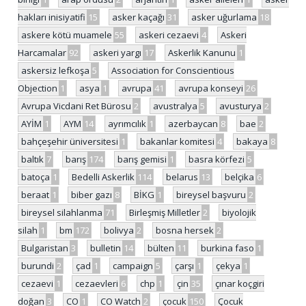
hakları inisiyatifi
15
asker kaçağı
31
asker uğurlama
18
askere kötü muamele
55
askeri cezaevi
4
Askeri
Harcamalar
92
askeri yargı
17
Askerlik Kanunu
1
askersiz lefkoşa
5
Association for Conscientious
Objection
1
asya
1
avrupa
41
avrupa konseyi
26
Avrupa Vicdani Ret Bürosu
2
avustralya
5
avusturya
2
AYİM
1
AYM
14
ayrımcılık
1
azerbaycan
8
bae
2
bahçeşehir üniversitesi
1
bakanlar komitesi
4
bakaya
8
baltık
7
barış
174
barış gemisi
1
basra körfezi
5
batoça
1
Bedelli Askerlik
114
belarus
13
belçika
6
beraat
1
biber gazı
8
BİKG
1
bireysel başvuru
2
bireysel silahlanma
71
Birleşmiş Milletler
2
biyolojik
silah
1
bm
172
bolivya
2
bosna hersek
2
Bulgaristan
3
bulletin
14
bülten
11
burkina faso
1
burundi
2
çad
1
campaign
5
çarşı
1
çekya
1
cezaevi
1
cezaevleri
6
chp
1
çin
35
çınar koçgiri
doğan
3
CO
1
CO Watch
2
çocuk
150
Çocuk