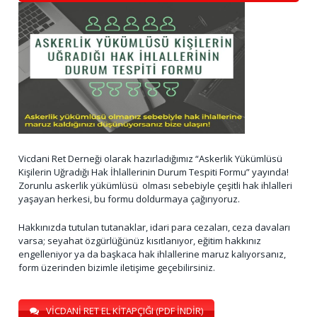
Vicdani Ret Derneği olarak hazırladığımız “Askerlik Yükümlüsü
Kişilerin Uğradığı Hak İhlallerinin Durum Tespiti Formu” yayında!
Zorunlu askerlik yükümlüsü olması sebebiyle çeşitli hak ihlalleri
yaşayan herkesi, bu formu doldurmaya çağırıyoruz.
Hakkınızda tutulan tutanaklar, idari para cezaları, ceza davaları
varsa; seyahat özgürlüğünüz kısıtlanıyor, eğitim hakkınız
engelleniyor ya da başkaca hak ihlallerine maruz kalıyorsanız,
form üzerinden bizimle iletişime geçebilirsiniz.
VİCDANİ RET EL KİTAPÇIĞI (PDF İNDİR)