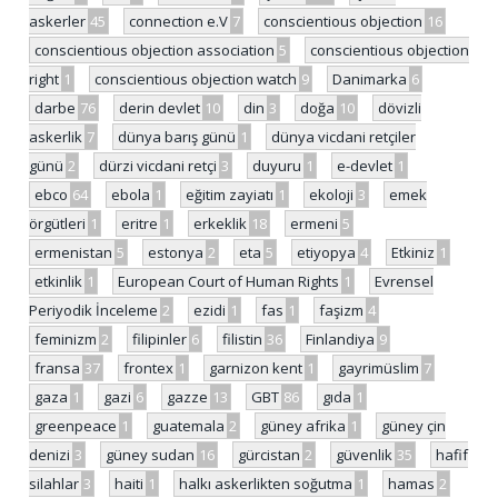
askerler
45
connection e.V
7
conscientious objection
16
conscientious objection association
5
conscientious objection
right
1
conscientious objection watch
9
Danimarka
6
darbe
76
derin devlet
10
din
3
doğa
10
dövizli
askerlik
7
dünya barış günü
1
dünya vicdani retçiler
günü
2
dürzi vicdani retçi
3
duyuru
1
e-devlet
1
ebco
64
ebola
1
eğitim zayiatı
1
ekoloji
3
emek
örgütleri
1
eritre
1
erkeklik
18
ermeni
5
ermenistan
5
estonya
2
eta
5
etiyopya
4
Etkiniz
1
etkinlik
1
European Court of Human Rights
1
Evrensel
Periyodik İnceleme
2
ezidi
1
fas
1
faşizm
4
feminizm
2
filipinler
6
filistin
36
Finlandiya
9
fransa
37
frontex
1
garnizon kent
1
gayrimüslim
7
gaza
1
gazi
6
gazze
13
GBT
86
gıda
1
greenpeace
1
guatemala
2
güney afrika
1
güney çin
denizi
3
güney sudan
16
gürcistan
2
güvenlik
35
hafif
silahlar
3
haiti
1
halkı askerlikten soğutma
1
hamas
2