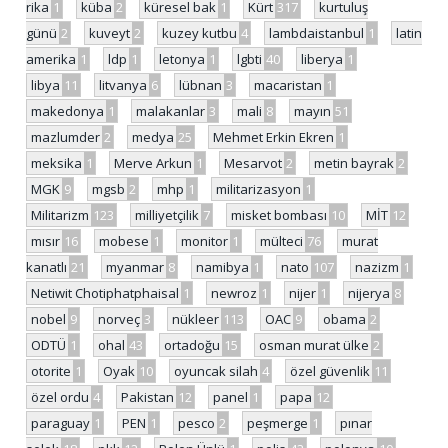
rika
1
küba
2
küresel bak
1
Kürt
317
kurtuluş
günü
2
kuveyt
2
kuzey kutbu
4
lambdaistanbul
1
latin
amerika
1
ldp
1
letonya
1
lgbti
40
liberya
1
libya
11
litvanya
6
lübnan
3
macaristan
1
makedonya
1
malakanlar
3
mali
8
mayın
51
mazlumder
2
medya
25
Mehmet Erkin Ekren
1
meksika
1
Merve Arkun
1
Mesarvot
2
metin bayrak
2
MGK
9
mgsb
2
mhp
1
militarizasyon
1
Militarizm
123
milliyetçilik
7
misket bombası
10
MİT
12
mısır
16
mobese
1
monitor
1
mülteci
76
murat
kanatlı
21
myanmar
8
namibya
1
nato
107
nazizm
1
Netiwit Chotiphatphaisal
1
newroz
1
nijer
1
nijerya
8
nobel
9
norveç
3
nükleer
113
OAC
9
obama
2
ODTÜ
1
ohal
43
ortadoğu
15
osman murat ülke
2
otorite
1
Oyak
10
oyuncak silah
4
özel güvenlik
11
özel ordu
4
Pakistan
12
panel
1
papa
12
paraguay
1
PEN
1
pesco
2
peşmerge
1
pınar