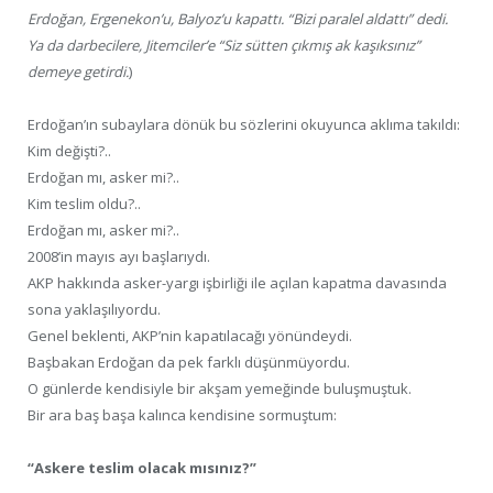
Erdoğan, Ergenekon’u, Balyoz’u kapattı. “Bizi paralel aldattı” dedi.
Ya da darbecilere, Jitemciler’e “Siz sütten çıkmış ak kaşıksınız”
demeye getirdi.
)
Erdoğan’ın subaylara dönük bu sözlerini okuyunca aklıma takıldı:
Kim değişti?..
Erdoğan mı, asker mi?..
Kim teslim oldu?..
Erdoğan mı, asker mi?..
2008’in mayıs ayı başlarıydı.
AKP hakkında asker-yargı işbirliği ile açılan kapatma davasında
sona yaklaşılıyordu.
Genel beklenti, AKP’nin kapatılacağı yönündeydi.
Başbakan Erdoğan da pek farklı düşünmüyordu.
O günlerde kendisiyle bir akşam yemeğinde buluşmuştuk.
Bir ara baş başa kalınca kendisine sormuştum:
“Askere teslim olacak mısınız?”