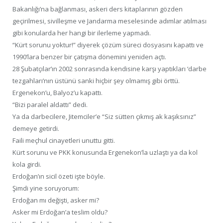
Bakanlığı’na bağlanması, askeri ders kitaplarının gözden
geçirilmesi, sivilleşme ve Jandarma meselesinde adımlar atılması
gibi konularda her hangi bir ilerleme yapmadı.
“Kürt sorunu yoktur!” diyerek çözüm süreci dosyasını kapattı ve
1990’lara benzer bir çatışma dönemini yeniden açtı.
28 Şubatçılar’ın 2002 sonrasında kendisine karşı yaptıkları ‘darbe
tezgahları’nın üstünü sanki hiçbir şey olmamış gibi örttü.
Ergenekon’u, Balyoz’u kapattı.
“Bizi paralel aldattı” dedi.
Ya da darbecilere, Jitemciler’e “Siz sütten çıkmış ak kaşıksınız”
demeye getirdi.
Faili meçhul cinayetleri unuttu gitti.
Kürt sorunu ve PKK konusunda Ergenekon’la uzlaştı ya da kol
kola girdi.
Erdoğan’ın sicil özeti işte böyle.
Şimdi yine soruyorum:
Erdoğan mı değişti, asker mi?
Asker mi Erdoğan’a teslim oldu?