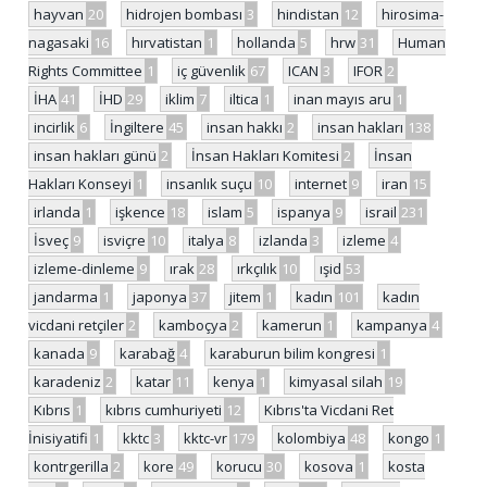
hayvan
20
hidrojen bombası
3
hindistan
12
hirosima-
nagasaki
16
hırvatistan
1
hollanda
5
hrw
31
Human
Rights Committee
1
iç güvenlik
67
ICAN
3
IFOR
2
İHA
41
İHD
29
iklim
7
iltica
1
inan mayıs aru
1
incirlik
6
İngiltere
45
insan hakkı
2
insan hakları
138
insan hakları günü
2
İnsan Hakları Komitesi
2
İnsan
Hakları Konseyi
1
insanlık suçu
10
internet
9
iran
15
irlanda
1
işkence
18
islam
5
ispanya
9
israil
231
İsveç
9
isviçre
10
italya
8
izlanda
3
izleme
4
izleme-dinleme
9
ırak
28
ırkçılık
10
ışid
53
jandarma
1
japonya
37
jitem
1
kadın
101
kadın
vicdani retçiler
2
kamboçya
2
kamerun
1
kampanya
4
kanada
9
karabağ
4
karaburun bilim kongresi
1
karadeniz
2
katar
11
kenya
1
kimyasal silah
19
Kıbrıs
1
kıbrıs cumhuriyeti
12
Kıbrıs'ta Vicdani Ret
İnisiyatifi
1
kktc
3
kktc-vr
179
kolombiya
48
kongo
1
kontrgerilla
2
kore
49
korucu
30
kosova
1
kosta