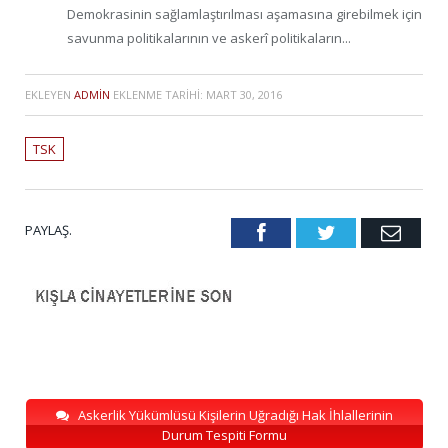
Demokrasinin sağlamlaştırılması aşamasına girebilmek için
savunma politikalarının ve askerî politikaların...
EKLEYEN
ADMIN
EKLENME TARIHI:
MART 30, 2016
TSK
PAYLAŞ.
Facebook
Twitter
Emai
Askerlik Yükümlüsü Kişilerin Uğradığı Hak İhlallerinin
Durum Tespiti Formu