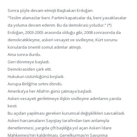
Sonra şöyle devam etmişti Başbakan Erdoğan:
“Teslim alamazlar beni. Partimi kapatsalar da, beni yasaklasalar
da yoluma devam ederim. Bu da demokrasi yoludur.” (*)
Erdoğan, 2003-2005 arasında olduğu gibi, 2008 sonrasında da
demokratikleşme, askeri vesayet ve sivilleşme, Kürt sorunu
konularda önemli somut adımlar atmıştı.
Ama sonra durdu.
Geri dönmeye başladı.
Demokrasiden çark etti.
Hukukun üstünlüğünü boşladı.
Avrupa Birliği’ne sırtını döndü.
Amerika’ya her Allah’ın günü çatmaya başladı.
Askeri vesayeti geriletmeye ilişkin sivilleşme adımlarını yarıda
kesti.
Bu açıdan yapılması gereken kurumsal değişiklikleri savsakladı.
Askeri harcamaların Sayıştay tarafından tam anlamıyla
denetlenmesi, yargıda çift başlılığa yol açan Askeri İdare
Mahkemesi’nin kaldırılması, Genelkurmay’ın Savunma