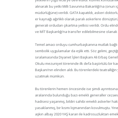
yetkilerin çoğu MSB’ye devredildi. Kuvvet komutanlık
alınarak bu yetki Milli Savunma Bakanlığı’na (onun i
müdürlüğüne) verildi. GATA kapatıldı, askeri doktorluk
er kaynağı ağırlıklı olarak paralı askerlere dönüştü
generali ordudan çıkartma yetkisi verildi. Ordu elin
ve MİT Başkanlığı’na transfer edilebilmesine olana
Temel amacı orduyu cumhurbaşkanına mutlak bağlı bi
sembolik uygulamalar da eşlik etti. Söz gelimi, geçt
sıralamasında Diyanet İşleri Başkanı Ali Erbaş Gene
Okulu mezuniyet töreninde ilk defa başörtülü bir 
Başkanı’nın elinden aldı. Bu törenlerdeki teatralliğin
uzatmak mümkün.
Bu törenlerin hemen öncesinde ise şimdi ayrıntısın
aralarında bulunduğu bazı emekli generaller cezaev
hadisesi yaşanmış, bildiri sahibi emekli askerler hakk
yasaklanmış, bir kısmı lojmanından kovulmuştu. Yine 
aşkın albay 2020 YAŞ kararı ile kadrosuzluktan emekl