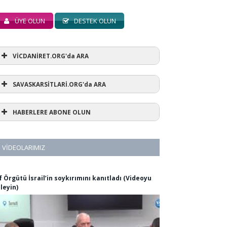
ÜYE OLUN
DESTEK OLUN
VİCDANİRET.ORG'da ARA
SAVASKARSİTLARİ.ORG'da ARA
HABERLERE ABONE OLUN
VIDEOLARIMIZ
f Örgütü İsrail’in soykırımını kanıtladı (Videoyu
zleyin)