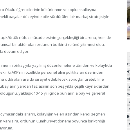
arp Okulu öğrencilerinin kültürlenme ve toplumsallaşma
mekli paşalar düzeyinde bile sürdürülen bir markaj stratejisiyle
n açık/örtük nüfuz mücadelesinin gerçekleştiği bir arena, hem de
msal bir aktör olan ordunun bu ikinci rolünü yitirmesi oldu.
ında devam ediyor.
e
nmenin birkaç yıla yayılmış düzenlemelerle tümden ve kolaylıkla
e
 ki AKP’nin özellikle personel alım politikaları üzerinden
v
aha ciddi alanlara da sirayet edebilecek sonuçlar üretebilme
ubayların yarıdan fazlasının son beş yılda çeşitli kaynaklardan
lduğunu, yaklaşık 10-15 yıl içinde bunların albay ve general
y
 koymasındaki ısrarın, kolaylığın ve en azından kendi seçmen
B
n yanı sıra, ordunun Cumhuriyet dönemi boyunca biriktirdiği
nüyorum.