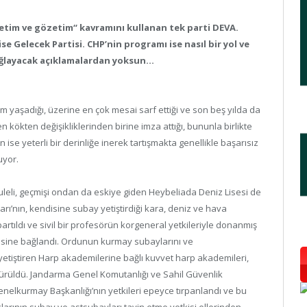
im ve gözetim“ kavramını kullanan tek parti DEVA.
se Gelecek Partisi. CHP’nin programı ise nasıl bir yol ve
ağlayacak açıklamalardan yoksun…
m yaşadığı, üzerine en çok mesai sarf ettiği ve son beş yılda da
ökten değişikliklerinden birine imza attığı, bununla birlikte
se yeterli bir derinliğe inerek tartışmakta genellikle başarısız
uyor.
Kuleli, geçmişi ondan da eskiye giden Heybeliada Deniz Lisesi de
arı’nın, kendisine subay yetiştirdiği kara, deniz ve hava
partıldı ve sivil bir profesörün korgeneral yetkileriyle donanmış
tesine bağlandı. Ordunun kurmay subaylarını ve
 yetiştiren Harp akademilerine bağlı kuvvet harp akademileri,
ştürüldü. Jandarma Genel Komutanlığı ve Sahil Güvenlik
Genelkurmay Başkanlığı’nın yetkileri epeyce tırpanlandı ve bu