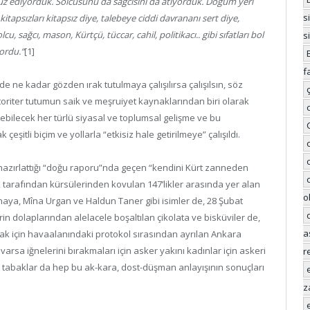
ruz ediyorduk. Solcusunu da sağcısını da atıyorduk. Doğum yeri
s
kitapsızları kitapsız diye, talebeye ciddi davrananı sert diye,
cu, sağcı, mason, Kürtçü, tüccar, cahil, politikacı.. gibi sıfatları bol
s
yordu.“
[1]
f
 ne kadar gözden ırak tutulmaya çalışılırsa çalışılsın, söz
oriter tutumun saik ve meşruiyet kaynaklarından biri olarak
ebilecek her türlü siyasal ve toplumsal gelişme ve bu
 çeşitli biçim ve yollarla “etkisiz hale getirilmeye” çalışıldı.
hazırlattığı “doğu raporu”nda geçen “kendini Kürt zanneden
 tarafından kürsülerinden kovulan 147’likler arasında yer alan
o
aya, Mîna Urgan ve Haldun Taner gibi isimler de, 28 Şubat
in dolaplarından alelacele boşaltılan çikolata ve bisküviler de,
a
ak için havaalanındaki protokol sırasından ayrılan Ankara
rsa iğnelerini bırakmaları için asker yakını kadınlar için askeri
r
tabaklar da hep bu ak-kara, dost-düşman anlayışının sonuçları
z