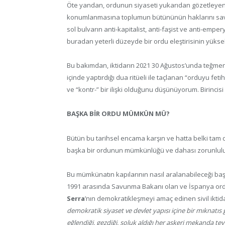
Öte yandan, ordunun siyaseti yukarıdan gözetleye
konumlanmasına toplumun bütününün haklarını savun
sol bulvarın anti-kapitalist, anti-faşist ve anti-empery
buradan yeterli düzeyde bir ordu eleştirisinin yükse
Bu bakımdan, iktidarın 2021 30 Ağustos’unda teğmenl
içinde yaptırdığı dua ritüeli ile taçlanan “orduyu feti
ve “kontr-” bir ilişki olduğunu düşünüyorum. Birincisi 
BAŞKA BİR ORDU MÜMKÜN MÜ?
Bütün bu tarihsel encama karşın ve hatta belki tam 
başka bir ordunun mümkünlüğü ve dahası zorunlul
Bu mümkünatın kapılarının nasıl aralanabileceği başk
1991 arasında Savunma Bakanı olan ve İspanya 
Serra
’nın demokratikleşmeyi amaç edinen sivil iktid
demokratik siyaset ve devlet yapısı içine bir mıknatıs
eğlendiği, gezdiği, soluk aldığı her askeri mekanda teyi