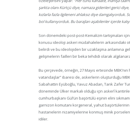
özeleştirisini yapar:
“Her türlü kanaate, inanışa taar
şarkta olanı Kürtçü diye, namaza gidenleri gerici diye, 
kızlarla fazla ilgileneni ahlaksız diye damgalıyorduk. Sol
bol kullanıyorduk. Bu barajları aşabilenler içerde kalı
Son dönemdeki post-post-Kemalizm tartışmaları içinde
konusu ideoloji askeri müdahalelerin arkasındaki ot
belirdi ve bu ideolojiden bir uzaklaşma anlamına gel
gelişmelerin failleri bir beka tehdidi olarak algılanarak
Bu çerçevede, örneğin, 27 Mayıs ertesinde MBK’nın 
vatandaşlar” ibaresi de, askerlerin oluşturduğu MBK
Sabahattin Eyüboğlu, Yavuz Abadan, Tarık Zafer Tun
döneminde Ülker markalı olduğu için askerî kantinler
cumhurbaşkanı Gül’ün başörtülü eşinin elini sıkmam
garnizon komutanı korgeneral, yahut başörtülerinin va
hastanelerin nizamiyelerine konmuş minik porselen 
idiler.