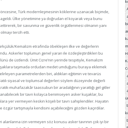
k
a öncesine, Türk modernleşmesinin köklerine uzanacak biçimde,
alageldi. Ülke yönetimine ya doğrudan el koyarak veya bunu
bi
ssettirerek, bir savunma ve güvenlik örgütlenmesi olmanın yanı
a
olmayı tercih etti.
k
m
atürkçülük/Kemalizm etrafında öbekleşen ilke ve değerlerin
ndu. Askerler toplumun genel yararı ile özdeşleştirdikleri bu
H
lünü de üstlendi. Ümit Cizre’nin yerinde tespitiyle, Kemalizm
K
ecek kuşaklara taşımada ordudan medet umduğunu buraya eklemek
C
irleyen parametrelerden biri, aldıkları eğitimin ve tevarüs
Batılı siyasal ve toplumsal değerleri söylem düzeyinde değerli
atik-muhafazakâr taassubun bir aradalığının yarattığı gel-gitler
nımlanabilecek bir tavrı kolayca benimseyen asker kuşaklar, bu
ü
alanlara yer vermeyen keskin köşeli bir tavrı sahiplendiler. Hayatın
e özgür tartışmayla kendisini açabileceğini gözden kaçırdılar.
k
i alanlarına izin vermeyen söz konusu asker tavrının çok iyi bir