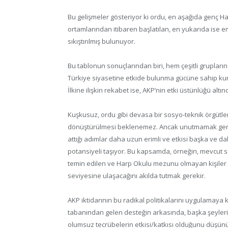
Bu gelişmeler gösteriyor ki ordu, en aşağıda genç H
ortamlarından itibaren başlatılan, en yukarıda ise e
sıkıştırılmış bulunuyor.
Bu tablonun sonuçlarından biri, hem çeşitli grupları
Türkiye siyasetine etkide bulunma gücüne sahip kuru
İlkine ilişkin rekabet ise, AKP’nin etki üstünlüğü alt
Kuşkusuz, ordu gibi devasa bir sosyo-teknik örgütle
dönüştürülmesi beklenemez. Ancak unutmamak gerekir
attığı adımlar daha uzun erimli ve etkisi başka ve d
potansiyeli taşıyor. Bu kapsamda, örneğin, mevcut s
temin edilen ve Harp Okulu mezunu olmayan kişiler o
seviyesine ulaşacağını akılda tutmak gerekir.
AKP iktidarının bu radikal politikalarını uygulamaya
tabanından gelen desteğin arkasında, başka şeyleri
olumsuz tecrübelerin etkisi/katkısı olduğunu düşü