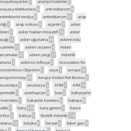
onuşulmayanlar
1
anarşist kadınlar
1
Anayasa Mahkemesi
4
anti-militarizm
4
antimilitarist medya
8
antimilitarizm
97
arap
rliği
1
arap ordusu
2
arjantin
1
asker
ileleri
1
asker hakları inisiyatifi
15
asker
açağı
31
asker uğurlama
18
askere kötü
uamele
55
askeri cezaevi
4
Askeri
arcamalar
92
askeri yargı
17
Askerlik
anunu
1
askersiz lefkoşa
5
Association for
onscientious Objection
1
asya
1
avrupa
41
avrupa konseyi
26
Avrupa Vicdani Ret Bürosu
2
avustralya
5
avusturya
2
AYİM
1
AYM
14
ayrımcılık
1
azerbaycan
8
bae
2
bahçeşehir
niversitesi
1
bakanlar komitesi
4
bakaya
8
baltık
7
barış
174
barış gemisi
1
basra
örfezi
5
batoça
1
Bedelli Askerlik
114
belarus
13
belçika
6
beraat
1
biber gazı
8
BİKG
1
bireysel başvuru
2
bireysel