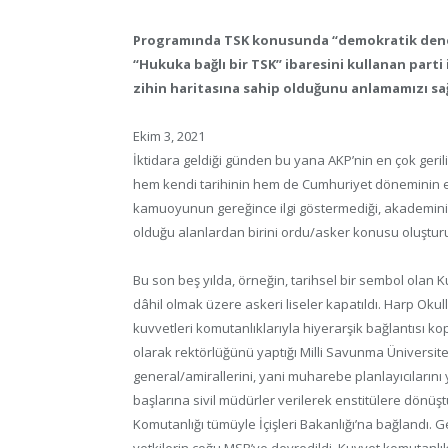
Programında TSK konusunda “demokratik denet
“Hukuka bağlı bir TSK” ibaresini kullanan parti i
zihin haritasına sahip olduğunu anlamamızı s
Ekim 3, 2021
İktidara geldiği günden bu yana AKP’nin en çok gerili
hem kendi tarihinin hem de Cumhuriyet döneminin en k
kamuoyunun gereğince ilgi göstermediği, akademinin i
olduğu alanlardan birini ordu/asker konusu oluştur
Bu son beş yılda, örneğin, tarihsel bir sembol olan 
dâhil olmak üzere askeri liseler kapatıldı. Harp Okull
kuvvetleri komutanlıklarıyla hiyerarşik bağlantısı ko
olarak rektörlüğünü yaptığı Milli Savunma Üniversi
general/amirallerini, yani muharebe planlayıcılarını
başlarına sivil müdürler verilerek enstitülere dönü
Komutanlığı tümüyle İçişleri Bakanlığı’na bağlandı. 