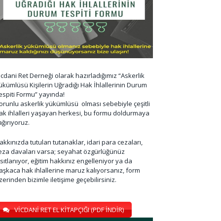
icdani Ret Derneği olarak hazırladığımız “Askerlik
ükümlüsü Kişilerin Uğradığı Hak İhlallerinin Durum
espiti Formu” yayında!
orunlu askerlik yükümlüsü olması sebebiyle çeşitli
ak ihlalleri yaşayan herkesi, bu formu doldurmaya
ağırıyoruz.
akkınızda tutulan tutanaklar, idari para cezaları,
eza davaları varsa; seyahat özgürlüğünüz
ısıtlanıyor, eğitim hakkınız engelleniyor ya da
aşkaca hak ihlallerine maruz kalıyorsanız, form
zerinden bizimle iletişime geçebilirsiniz.
VİCDANİ RET EL KİTAPÇIĞI (PDF İNDİR)