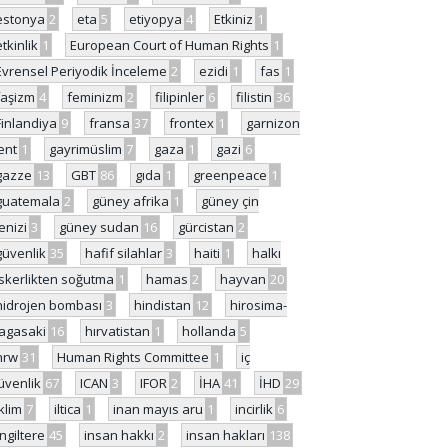
estonya
2
eta
5
etiyopya
4
Etkiniz
1
etkinlik
1
European Court of Human Rights
1
Evrensel Periyodik İnceleme
2
ezidi
1
fas
1
faşizm
4
feminizm
2
filipinler
6
filistin
36
Finlandiya
9
fransa
37
frontex
1
garnizon
ent
1
gayrimüslim
7
gaza
1
gazi
6
gazze
13
GBT
86
gıda
1
greenpeace
1
guatemala
2
güney afrika
1
güney çin
enizi
3
güney sudan
16
gürcistan
2
güvenlik
35
hafif silahlar
3
haiti
1
halkı
skerlikten soğutma
1
hamas
2
hayvan
20
hidrojen bombası
3
hindistan
12
hirosima-
agasaki
16
hırvatistan
1
hollanda
5
hrw
31
Human Rights Committee
1
iç
üvenlik
67
ICAN
3
IFOR
2
İHA
41
İHD
29
iklim
7
iltica
1
inan mayıs aru
1
incirlik
6
İngiltere
45
insan hakkı
2
insan hakları
138