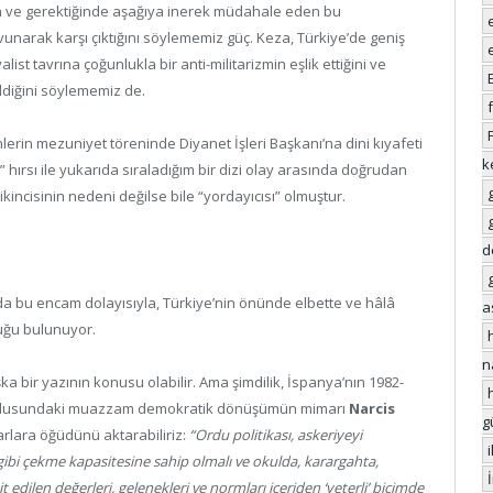
n ve gerektiğinde aşağıya inerek müdahale eden bu
arak karşı çıktığını söylememiz güç. Keza, Türkiye’de geniş
alist tavrına çoğunlukla bir anti-militarizmin eşlik ettiğini ve
ldiğini söylememiz de.
erin mezuniyet töreninde Diyanet İşleri Başkanı’na dini kıyafeti
k
h” hırsı ile yukarıda sıraladığım bir dizi olay arasında doğrudan
ikincisinin nedeni değilse bile “yordayıcısı” olmuştur.
d
da bu encam dolayısıyla, Türkiye’nin önünde elbette ve hâlâ
a
uğu bulunuyor.
n
a bir yazının konusu olabilir. Ama şimdilik, İspanya’nın 1982-
ordusundaki muazzam demokratik dönüşümün mimarı
Narcis
g
arlara öğüdünü aktarabiliriz:
“Ordu politikası, askeriyeyi
 gibi çekme kapasitesine sahip olmalı ve okulda, karargahta,
t edilen değerleri, gelenekleri ve normları içeriden ‘yeterli’ biçimde