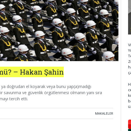
V
Y
T
Z
h
mü? – Hakan Şahin
ç
H
e ya doğrudan el koyarak veya bunu yap(a)madığı
c
, bir savunma ve güvenlik örgütlenmesi olmanın yanı sıra
k
ayı tercih etti.
b
ü
MAKALELER