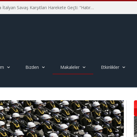
Hiroşima’nın 81. Yılında İtalyan Savaş Karşıtları Harekete Geçti: “Hatırlamak yeterli değil”
em
Bizden
Makaleler
Etkinlikler