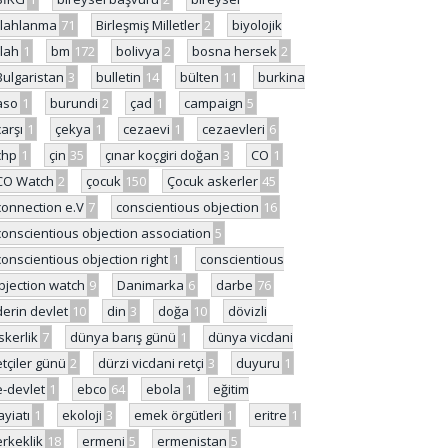
ilahlanma
71
Birleşmiş Milletler
2
biyolojik
ilah
1
bm
172
bolivya
2
bosna hersek
2
Bulgaristan
3
bulletin
14
bülten
11
burkina
aso
1
burundi
2
çad
1
campaign
5
çarşı
1
çekya
1
cezaevi
1
cezaevleri
6
chp
1
çin
35
çınar koçgiri doğan
3
CO
1
CO Watch
2
çocuk
150
Çocuk askerler
45
connection e.V
7
conscientious objection
16
conscientious objection association
5
conscientious objection right
1
conscientious
bjection watch
9
Danimarka
6
darbe
76
derin devlet
10
din
3
doğa
10
dövizli
skerlik
7
dünya barış günü
1
dünya vicdani
etçiler günü
2
dürzi vicdani retçi
3
duyuru
1
e-devlet
1
ebco
64
ebola
1
eğitim
ayiatı
1
ekoloji
3
emek örgütleri
1
eritre
1
erkeklik
18
ermeni
5
ermenistan
5