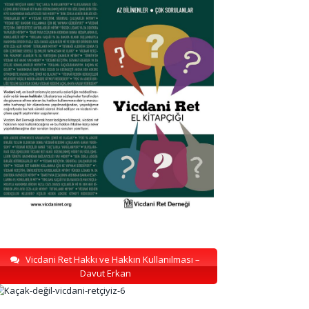
Vicdani Ret Hakkı ve Hakkın Kullanılması –
Davut Erkan