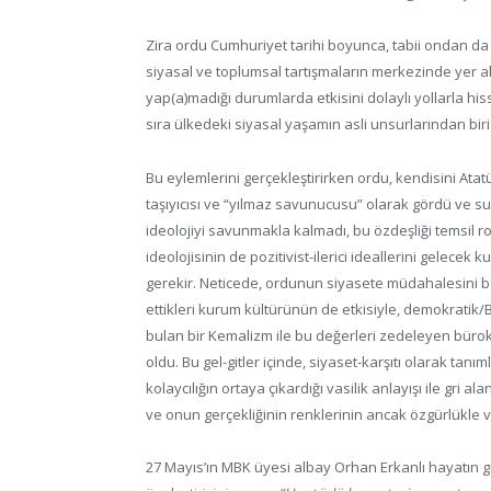
Zira ordu Cumhuriyet tarihi boyunca, tabii ondan d
siyasal ve toplumsal tartışmaların merkezinde yer 
yap(a)madığı durumlarda etkisini dolaylı yollarla hi
sıra ülkedeki siyasal yaşamın asli unsurlarından biri 
Bu eylemlerini gerçekleştirirken ordu, kendisini At
taşıyıcısı ve “yılmaz savunucusu” olarak gördü ve su
ideolojiyi savunmakla kalmadı, bu özdeşliği temsil ro
ideolojisinin de pozitivist-ilerici ideallerini gel
gerekir. Neticede, ordunun siyasete müdahalesini bel
ettikleri kurum kültürünün de etkisiyle, demokratik/
bulan bir Kemalizm ile bu değerleri zedeleyen bürokr
oldu. Bu gel-gitler içinde, siyaset-karşıtı olarak ta
kolaycılığın ortaya çıkardığı vasilik anlayışı ile gri 
ve onun gerçekliğinin renklerinin ancak özgürlükle v
27 Mayıs’ın MBK üyesi albay Orhan Erkanlı hayatın gr