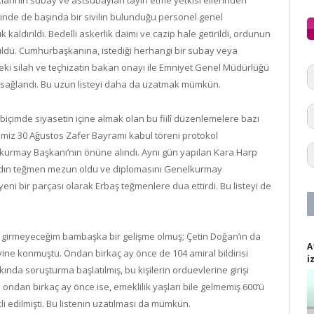
larının subay ve astsubayları tayin etme yetkisi ellerinden
çinde de başında bir sivilin bulunduğu personel genel
 kaldırıldı. Bedelli askerlik daimi ve cazip hale getirildi, ordunun
rüldü. Cumhurbaşkanına, istediği herhangi bir subay veya
deki silah ve teçhizatın bakan onayı ile Emniyet Genel Müdürlüğü
k sağlandı. Bu uzun listeyi daha da uzatmak mümkün.
çimde siyasetin içine almak olan bu fiilî düzenlemelere bazı
iğimiz 30 Ağustos Zafer Bayramı kabul töreni protokol
lkurmay Başkanı’nın önüne alındı. Aynı gün yapılan Kara Harp
kadın teğmen mezun oldu ve diplomasını Genelkurmay
 yeni bir parçası olarak Erbaş teğmenlere dua ettirdi. Bu listeyi de
a girmeyeceğim bambaşka bir gelişme olmuş; Çetin Doğan’ın da
A
ine konmuştu. Ondan birkaç ay önce de 104 amiral bildirisi
i
ında soruşturma başlatılmış, bu kişilerin orduevlerine girişi
ondan birkaç ay önce ise, emeklilik yaşları bile gelmemiş 600’ü
i edilmişti. Bu listenin uzatılması da mümkün.