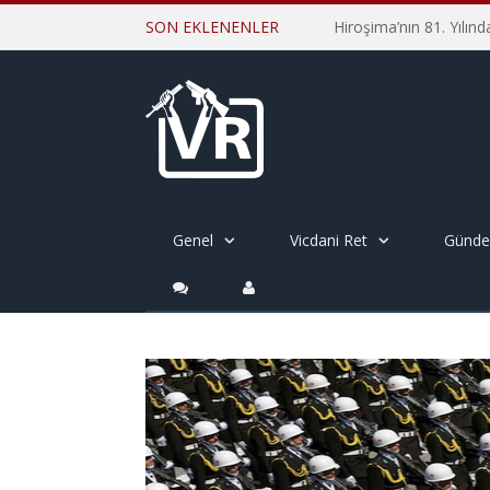
SON EKLENENLER
Genel
Vicdani Ret
Günd