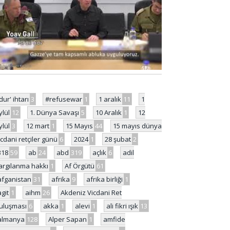
'dur' ihtarı
3
#refusewar
1
1 aralık
11
1
ylül
12
1. Dünya Savaşı
5
10 Aralık
1
12
ylül
3
12 mart
1
15 Mayıs
44
15 mayıs dünya
icdani retçiler günü
6
2024
1
28 şubat
2
318
59
ab
24
abd
319
açlık
6
adil
argılanma hakkı
1
Af Örgütü
61
afganistan
31
afrika
9
afrika birliği
1
agit
1
aihm
26
Akdeniz Vicdani Ret
uluşması
6
akka
1
alevi
1
ali fikri ışık
13
almanya
128
Alper Sapan
1
amfide