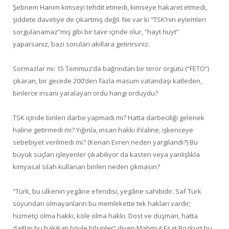
Şebnem Hanım kimseyi tehdit etmedi, kimseye hakaret etmedi,
şiddete davetiye de çıkartmış değil. Ne var ki “TSK’nın eylemleri
sorgulanamaz”mış gibi bir tavır içinde olur, “hayt huyt”
yaparsanız, bazı soruları akıllara getirirsiniz.
Sormazlar mı: 15 Temmuz’da bağrından bir terör örgütü (“FETÖ”)
çıkaran, bir gecede 200’den fazla masum vatandaşı katleden,
binlerce insanı yaralayan ordu hangi orduydu?
TSK içinde birileri darbe yapmadı mı? Hatta darbeciliği gelenek
haline getirmedi mi? Yığınla, insan hakkı ihlaline, işkenceye
sebebiyet verilmedi mi? (Kenan Evren neden yargılandı?) Bu
büyük suçları işleyenler çıkabiliyor da kasten veya yanlışlıkla
kimyasal silah kullanan birileri neden çıkmasın?
“Türk, bu ülkenin yegâne efendisi, yegâne sahibidir. Saf Türk
soyundan olmayanların bu memlekette tek hakları vardır;
hizmetçi olma hakkı, köle olma hakkı. Dost ve düşman, hatta
dağlar bu hakikati böyle bilsinler” diyen Mahmut Esat Bozkurt bu