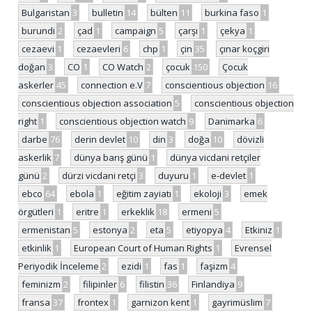
Bulgaristan
3
bulletin
14
bülten
11
burkina faso
1
burundi
2
çad
1
campaign
5
çarşı
1
çekya
1
cezaevi
1
cezaevleri
6
chp
1
çin
35
çınar koçgiri
doğan
3
CO
1
CO Watch
2
çocuk
150
Çocuk
askerler
45
connection e.V
7
conscientious objection
16
conscientious objection association
5
conscientious objection
right
1
conscientious objection watch
9
Danimarka
6
darbe
76
derin devlet
10
din
3
doğa
10
dövizli
askerlik
7
dünya barış günü
1
dünya vicdani retçiler
günü
2
dürzi vicdani retçi
3
duyuru
1
e-devlet
1
ebco
64
ebola
1
eğitim zayiatı
1
ekoloji
3
emek
örgütleri
1
eritre
1
erkeklik
18
ermeni
5
ermenistan
5
estonya
2
eta
5
etiyopya
4
Etkiniz
1
etkinlik
1
European Court of Human Rights
1
Evrensel
Periyodik İnceleme
2
ezidi
1
fas
1
faşizm
4
feminizm
2
filipinler
6
filistin
36
Finlandiya
9
fransa
37
frontex
1
garnizon kent
1
gayrimüslim
7