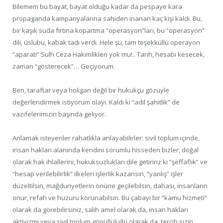
Bilemem bu bayat, bayat olduğu kadar da pespaye kara
propaganda kampanyalarına sahiden inanan kaç kişi kaldı. Bu,
bir kaşık suda fırtına kopartma “operasyon”ları, bu “operasyon”
dili, üslubu, kabak tadı verdi. Hele şu, tam teşekküllü operayon
“aparatı” Sulh Ceza Hakimlikleri yok mu!.. Tarih, hesabı kesecek,
zaman “gösterecek”… Geçiyorum.
Ben, taraftar veya holigan değil bir hukukçu gözüyle
değerlendirmek istiyorum olayı. Kaldı ki “adil şahitlik” de
vazifelerimizin başında geliyor.
Anlamak isteyenler rahatlıkla anlayabilirler: sivil toplum içinde,
insan hakları alanında kendini sorumlu hisseden bizler, doğal
olarak hak ihlallerini, hukuksuzlukları dile getiririz ki “şeffaflık” ve
“hesap verilebilirlik” ilkeleri işlerlik kazansın, “yanlış” işler
düzeltilsin, mağduriyetlerin önüne geçilebilsin, dahası, insanların
onur, refah ve huzuru korunabilsin. Bu çabayı bir “kamu hizmeti”
olarak da görebilirsiniz, salih amel olarak da, insan hakları
aktivizmi veya sivil toplum gönüllülüğü olarak da, tercih sizin.