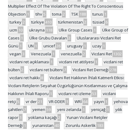
Multiplier Effect Of The Violation Of The Right To Conscientious
Objection
1
tihv
5
toma
2
TSK
188
tunus
1
turkey
2
türkiye
410
türkmenistan
2
tüsiad
6
ucm
10
ukrayna
118
Ulke Group Cases
1
Ülke Group of
Cases
1
Ülke Grubu Davaları
2
Uluslararası Vicdani Ret
Günü
1
UN
1
unicef
26
uruguay
1
uzay
1
vegan
3
Venezuela
1
venezuella
2
Vicdani Ret
1302
vicdani ret açıklaması
1
vicdani ret atölyesi
1
vicdani ret
bülten
2
vicdani ret bülteni
7
Vicdani Ret Derneği
278
vicdani ret hakkı
8
Vicdani Ret Hakkının İhlali Katmerli Etkisi:
Vicdani Retçilerin Seyahat Özgürlüğünün Kısıtlanması ve Çalışma
Hakkının İhlali Raporu
1
vicdani ret izleme
53
vicdani
retçi
5
vr der
21
VR-DDER
1
WRİ
64
yayın
1
yehova
şahitleri
7
yemen
59
yeni zelanda
1
yeniçağ
1
yılık
rapor
1
yoklama kaçağı
2
Yunan Vicdani Retçiler
Derneği
1
yunanistan
40
Zorunlu Askerlik
183