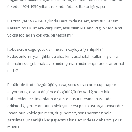
ülkede 1924-1930 yılları arasında Adalet Bakanlığı yaptı.
Bu zihniyet 1937-1938 yılında Dersim’de neler yapmıştı? Dersim
Katliamında Kürtlere karşı kimyasal silah kullandıldığı bir iddia mı
yoksa iddiadan çok öte, bir tespit mi?
Roboski’de çoğu çocuk 34 masum köylüyü “yanlışlıkla”
katledenlerin, yanlışlıkla da olsa kimyasal silah kullanmış olma
ihtimalini sorgulamak ayıp mıdır, günah mıdır, suç mudur, anormal
midir?
Bir ülkede ifade özgürlüğü yoksa, soru soranları tutup hapse
atıyorsanız, orada düşünce özgürlüğünün varlığından bile
bahsedilemez. İnsanların özgürce düşünmesine müsaade
edilmediği yerde onların köleleştirilmesi politikası uygulanıyordur.
İnsanların köleleştirilmesi, düşünemez, soru soramaz hale
getirilmesi, insanlığa karşı işlenmiş bir suçtur desek abartmış olur
muyuz?