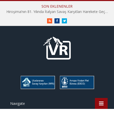
SON EKLENENLER
Hiroşima’nın 81. Yılında İtalyan Savaş Karşıtları Harekete Geçti: “Hatırlamak yeterli değil”
RSS
Facebook
Twitter
Navigate