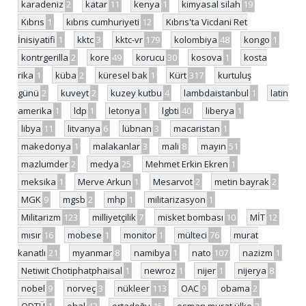
karadeniz
2
katar
11
kenya
1
kimyasal silah
19
Kıbrıs
1
kıbrıs cumhuriyeti
12
Kıbrıs'ta Vicdani Ret
İnisiyatifi
1
kktc
3
kktc-vr
179
kolombiya
48
kongo
1
kontrgerilla
2
kore
49
korucu
30
kosova
1
kosta
rika
1
küba
2
küresel bak
1
Kürt
317
kurtuluş
günü
2
kuveyt
2
kuzey kutbu
4
lambdaistanbul
1
latin
amerika
1
ldp
1
letonya
1
lgbti
40
liberya
1
libya
11
litvanya
6
lübnan
3
macaristan
1
makedonya
1
malakanlar
3
mali
8
mayın
51
mazlumder
2
medya
25
Mehmet Erkin Ekren
1
meksika
1
Merve Arkun
1
Mesarvot
2
metin bayrak
2
MGK
9
mgsb
2
mhp
1
militarizasyon
1
Militarizm
123
milliyetçilik
7
misket bombası
10
MİT
12
mısır
16
mobese
1
monitor
1
mülteci
76
murat
kanatlı
21
myanmar
8
namibya
1
nato
107
nazizm
1
Netiwit Chotiphatphaisal
1
newroz
1
nijer
1
nijerya
8
nobel
9
norveç
3
nükleer
113
OAC
9
obama
2
ODTÜ
1
ohal
43
ortadoğu
15
osman murat ülke
2