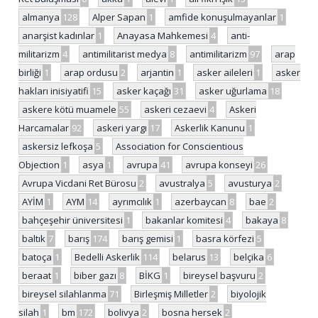
almanya
128
Alper Sapan
1
amfide konuşulmayanlar
1
anarşist kadınlar
1
Anayasa Mahkemesi
4
anti-
militarizm
4
antimilitarist medya
8
antimilitarizm
97
arap
birliği
1
arap ordusu
2
arjantin
1
asker aileleri
1
asker
hakları inisiyatifi
15
asker kaçağı
31
asker uğurlama
18
askere kötü muamele
55
askeri cezaevi
4
Askeri
Harcamalar
92
askeri yargı
17
Askerlik Kanunu
1
askersiz lefkoşa
5
Association for Conscientious
Objection
1
asya
1
avrupa
41
avrupa konseyi
26
Avrupa Vicdani Ret Bürosu
2
avustralya
5
avusturya
2
AYİM
1
AYM
14
ayrımcılık
1
azerbaycan
8
bae
2
bahçeşehir üniversitesi
1
bakanlar komitesi
4
bakaya
8
baltık
7
barış
174
barış gemisi
1
basra körfezi
5
batoça
1
Bedelli Askerlik
114
belarus
13
belçika
6
beraat
1
biber gazı
8
BİKG
1
bireysel başvuru
2
bireysel silahlanma
71
Birleşmiş Milletler
2
biyolojik
silah
1
bm
172
bolivya
2
bosna hersek
2