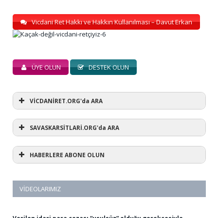
Vicdani Ret Hakkı ve Hakkın Kullanılması – Davut Erkan
ÜYE OLUN
DESTEK OLUN
VİCDANİRET.ORG'da ARA
SAVASKARSİTLARİ.ORG'da ARA
HABERLERE ABONE OLUN
VIDEOLARIMIZ