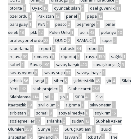
otorite
1
Oyak
10
oyuncak silah
4
özel güvenlik
11
özel ordu
4
Pakistan
12
panel
1
papa
12
paraguay
1
PEN
1
pesco
2
peşmerge
1
pınar
selek
18
pkk
12
Polen Ünlü
1
polis
43
polonya
10
profesyonel ordu
22
QUNO
2
RAMALC
1
rapor
5
raporlama
1
report
3
roboski
34
robot
15
rojava
39
romanya
3
röportaj
2
rusya
150
sağlık
1
sahel
1
Savaş
190
savaş karşıtı
420
savaş karşıtlığı
3
savaş oyunu
2
savaş suçu
77
savaşa hayır
1
şehitlik
56
sergi
1
siber
5
şiddetsizlik
45
şiir
4
Silah
- Yerli
162
silah projeleri
5
Silah ticareti
256
Silahlanma
114
şili
1
şiö
1
SIPRI
41
Sivil
İtaatsizlik
29
sivil ölüm
5
sığınma
1
sıkıyönetim
1
sırbistan
1
somali
8
sosyal medya
8
soykırım
15
sözleşmeli er
17
srilanka
2
sudan
12
Şüpheli Asker
Ölümleri
358
Suriye
172
Suruç Katliamı
1
suudi
arabistan
45
tayland
16
tayvan
4
tck 318
1
The