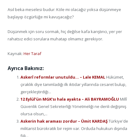
Asıl beka meselesi budur: Köle mi olacağız yoksa düşünmeye
başlayıp özgürlüğe mi kavuşacağız?
Düşünmek için soru sormak, hiç değilse kafa karıştırıcı, yer yer
rahatsız edici sorulara muhatap olmamız gerekiyor.
Kaynak:
Her Taraf
Ayrıca Bakınız:
Askerî reformlar unutuldu… – Lale KEMAL
Hükümet,
çıraklık diye tanımladığı ilk iktidar yıllarında cesaret bulup,
gerçekleştirdiği...
12 Eylül’ün MGK’sı hala ayakta – Ali BAYRAMOĞLU
Millî
Güvenlik Genel Sekreterliği Yönetmeliği ne denli değişmiş
olursa olsun,...
Askerin hak araması zordur – Ümit KARDAŞ
Türkiye'de
militarist bürokratik bir rejim var. Orduda hukukun dışında
fiili...