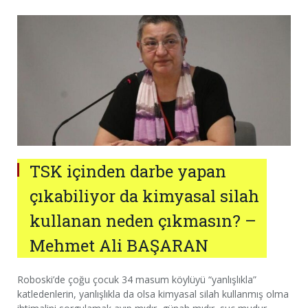
TSK içinden darbe yapan
çıkabiliyor da kimyasal silah
kullanan neden çıkmasın? –
Mehmet Ali BAŞARAN
Roboski’de çoğu çocuk 34 masum köylüyü “yanlışlıkla”
katledenlerin, yanlışlıkla da olsa kimyasal silah kullanmış olma