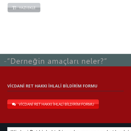
YAZI EKLE
VİCDANİ RET HAKKI İHLALİ BİLDİRİM FORMU
VİCDANİ RET HAKKI İHLALİ BİLDİRİM FORMU