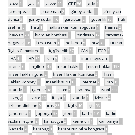
gaza
1
gazi
6
gazze
13
GBT
86
gıda
1
greenpeace
1
guatemala
2
güney afrika
1
güney çin
denizi
3
güney sudan
16
gürcistan
2
güvenlik
35
hafif
silahlar
3
haiti
1
halkı askerlikten soğutma
1
hamas
2
hayvan
20
hidrojen bombası
3
hindistan
12
hirosima-
nagasaki
16
hırvatistan
1
hollanda
5
hrw
31
Human
Rights Committee
1
iç güvenlik
67
ICAN
3
IFOR
2
İHA
41
İHD
29
iklim
7
iltica
1
inan mayıs aru
1
incirlik
6
İngiltere
45
insan hakkı
2
insan hakları
138
insan hakları günü
2
İnsan Hakları Komitesi
2
İnsan
Hakları Konseyi
1
insanlık suçu
10
internet
9
iran
15
irlanda
1
işkence
18
islam
5
ispanya
9
israil
231
İsveç
9
isviçre
10
italya
8
izlanda
3
izleme
4
izleme-dinleme
9
ırak
28
ırkçılık
10
ışid
53
jandarma
1
japonya
37
jitem
1
kadın
101
kadın
vicdani retçiler
2
kamboçya
2
kamerun
1
kampanya
4
kanada
9
karabağ
4
karaburun bilim kongresi
1