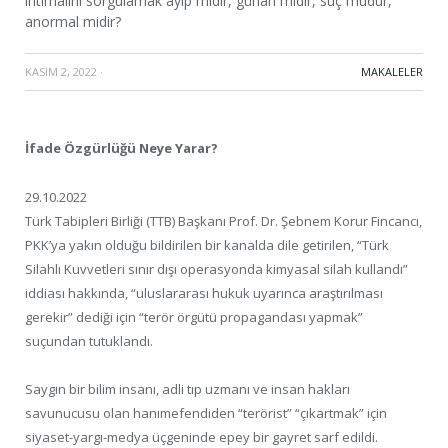
ihtimalini sorgulamak ayıp mıdır, günah mıdır, suç mudur,
anormal midir?
KASIM 2, 2022
·
MAKALELER
İfade Özgürlüğü Neye Yarar?
29.10.2022
Türk Tabipleri Birliği (TTB) Başkanı Prof. Dr. Şebnem Korur Fincancı,
PKK’ya yakın olduğu bildirilen bir kanalda dile getirilen, “Türk
Silahlı Kuvvetleri sınır dışı operasyonda kimyasal silah kullandı”
iddiası hakkında, “uluslararası hukuk uyarınca araştırılması
gerekir” dediği için “terör örgütü propagandası yapmak”
suçundan tutuklandı.
Saygın bir bilim insanı, adli tıp uzmanı ve insan hakları
savunucusu olan hanımefendiden “terörist” “çıkartmak” için
siyaset-yargı-medya üçgeninde epey bir gayret sarf edildi.