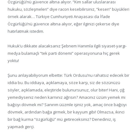
Özgürüğü’nü güvence altına alıyor. “Kim sallar uluslararası
hukuku, sözleşmeleri” diye racon kesebilirsiniz, “kesen” büyükleri
örnek alarak… Türkiye Cumhuriyeti Anayasası da İfade
Özgürlüğü’nü güvence altına alıyor, eğer ilginizi çekerse diye
hatırlatmak istedim.
Hukuk’u dikkate alacaksanız Şebnem Hanımla ilgili siyaset-yargı-
medya bulamaçlı “tek parti dönemi” operasyonuna hiç gerek
yoktu!
Şunu anlayabiliyorum elbette: Türk Ordusu’nu rahatsız edecek bir
iddia bu. Bu iddiaya, açıklamaya, söze karşı, siz de sözünüzü
söyler, açıklamada, eleştiride bulunursunuz, olur biter! Hani, çiğ
yemediyseniz neden karnınız ağrısın? Amacınız üzüm yemek mi
bağcıyı dövmek mi? Sanırım üüzmle işiniz yok, amaç önce bağcıyı
dövmek, ardından bağa girmek, bir kayyum gibi! Olmazsa, ikinci
bir bağ kurma “özgürlüğü” mü getireceksiniz? Denediniz, iş
yapmadı gerçi.