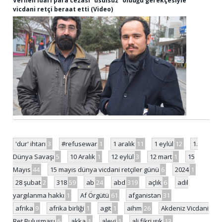
Verilen idari para cezası “usulsüz” olduğu gerekçesiyle
vicdani retçi beraat etti (Video)
'dur' ihtarı
3
#refusewar
1
1 aralık
11
1 eylül
12
1.
Dünya Savaşı
5
10 Aralık
1
12 eylül
3
12 mart
1
15
Mayıs
44
15 mayıs dünya vicdani retçiler günü
6
2024
1
28 şubat
2
318
59
ab
24
abd
319
açlık
6
adil
yargılanma hakkı
1
Af Örgütü
61
afganistan
31
afrika
9
afrika birliği
1
agit
1
aihm
26
Akdeniz Vicdani
Ret Buluşması
6
akka
1
alevi
1
ali fikri ışık
13