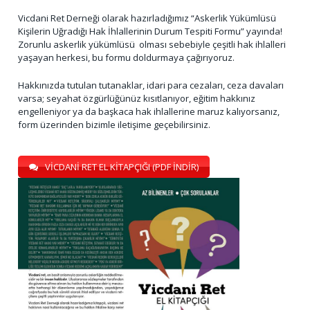
Vicdani Ret Derneği olarak hazırladığımız “Askerlik Yükümlüsü
Kişilerin Uğradığı Hak İhlallerinin Durum Tespiti Formu” yayında!
Zorunlu askerlik yükümlüsü olması sebebiyle çeşitli hak ihlalleri
yaşayan herkesi, bu formu doldurmaya çağırıyoruz.
Hakkınızda tutulan tutanaklar, idari para cezaları, ceza davaları
varsa; seyahat özgürlüğünüz kısıtlanıyor, eğitim hakkınız
engelleniyor ya da başkaca hak ihlallerine maruz kalıyorsanız,
form üzerinden bizimle iletişime geçebilirsiniz.
VİCDANİ RET EL KİTAPÇIĞI (PDF İNDİR)