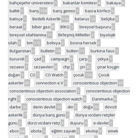
bahçeşehir üniversitesi
1
bakanlar komitesi
4
bakaya
8
baltık
7
barış
174
barış gemisi
1
basra körfezi
5
batoça
1
Bedelli Askerlik
114
belarus
13
belçika
6
beraat
1
biber gazı
8
BİKG
1
bireysel başvuru
2
bireysel silahlanma
71
Birleşmiş Milletler
2
biyolojik
silah
1
bm
172
bolivya
2
bosna hersek
2
Bulgaristan
3
bulletin
14
bülten
11
burkina faso
1
burundi
2
çad
1
campaign
5
çarşı
1
çekya
1
cezaevi
1
cezaevleri
6
chp
1
çin
35
çınar koçgiri
doğan
3
CO
1
CO Watch
2
çocuk
150
Çocuk
askerler
45
connection e.V
7
conscientious objection
16
conscientious objection association
5
conscientious objection
right
1
conscientious objection watch
9
Danimarka
6
darbe
76
derin devlet
10
din
3
doğa
10
dövizli
askerlik
7
dünya barış günü
1
dünya vicdani retçiler
günü
2
dürzi vicdani retçi
3
duyuru
1
e-devlet
1
ebco
64
ebola
1
eğitim zayiatı
1
ekoloji
3
emek