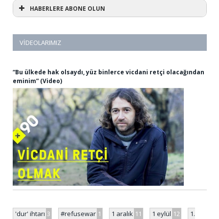
HABERLERE ABONE OLUN
VIDEOLARIMIZ
“Bu ülkede hak olsaydı, yüz binlerce vicdani retçi olacağından
eminim” (Video)
'dur' ihtarı
3
#refusewar
1
1 aralık
11
1 eylül
12
1.