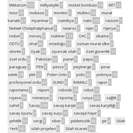
Militarizm
123
milliyetçilik
7
misket bombası
10
MİT
12
mısır
16
mobese
1
monitor
1
mülteci
76
murat
kanatlı
21
myanmar
8
namibya
1
nato
107
nazizm
1
Netiwit Chotiphatphaisal
1
newroz
1
nijer
1
nijerya
8
nobel
9
norveç
3
nükleer
113
OAC
9
obama
2
ODTÜ
1
ohal
43
ortadoğu
15
osman murat ülke
2
otorite
1
Oyak
10
oyuncak silah
4
özel güvenlik
11
özel ordu
4
Pakistan
12
panel
1
papa
12
paraguay
1
PEN
1
pesco
2
peşmerge
1
pınar
selek
18
pkk
12
Polen Ünlü
1
polis
43
polonya
10
profesyonel ordu
22
QUNO
2
RAMALC
1
rapor
5
raporlama
1
report
3
roboski
34
robot
15
rojava
39
romanya
3
röportaj
2
rusya
150
sağlık
1
sahel
1
Savaş
190
savaş karşıtı
420
savaş karşıtlığı
3
savaş oyunu
2
savaş suçu
77
savaşa hayır
1
şehitlik
56
sergi
1
siber
5
şiddetsizlik
45
şiir
4
Silah
- Yerli
162
silah projeleri
5
Silah ticareti
256