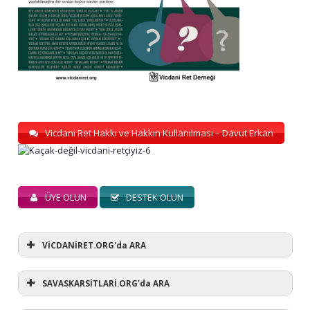
Vicdani Ret Hakkı ve Hakkın Kullanılması – Davut Erkan
ÜYE OLUN
DESTEK OLUN
VİCDANİRET.ORG'da ARA
SAVASKARSİTLARİ.ORG'da ARA