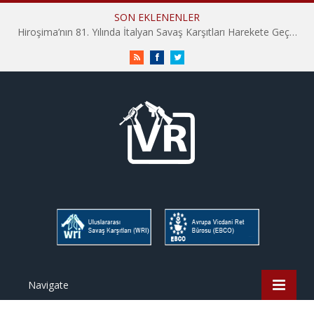
SON EKLENENLER
Hiroşima’nın 81. Yılında İtalyan Savaş Karşıtları Harekete Geçti: “Hatırlamak yeterli değil”
RSS
Facebook
Twitter
Navigate