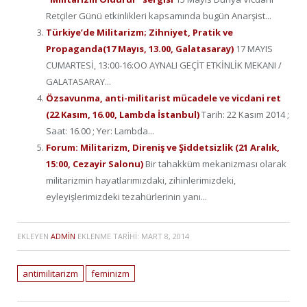
Retçiler Günü etkinlikleri kapsamında bugün Anarşist...
Türkiye’de Militarizm; Zihniyet, Pratik ve
Propaganda(17 Mayıs, 13.00, Galatasaray)
17 MAYIS
CUMARTESİ, 13:00-16:OO AYNALI GEÇİT ETKİNLİK MEKANI /
GALATASARAY...
Özsavunma, anti-militarist mücadele ve vicdani ret
(22 Kasım, 16.00, Lambda İstanbul)
Tarih: 22 Kasım 2014 ;
Saat: 16.00 ; Yer: Lambda...
Forum: Militarizm, Direniş ve Şiddetsizlik (21 Aralık,
15:00, Cezayir Salonu)
Bir tahakküm mekanizması olarak
militarizmin hayatlarımızdaki, zihinlerimizdeki,
eyleyişlerimizdeki tezahürlerinin yanı...
EKLEYEN
ADMIN
EKLENME TARIHI:
MART 8, 2014
antimilitarizm
feminizm