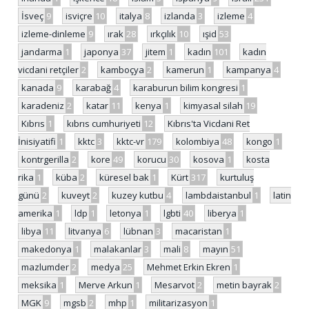
İsveç
9
isviçre
10
italya
8
izlanda
3
izleme
4
izleme-dinleme
9
ırak
28
ırkçılık
10
ışid
53
jandarma
1
japonya
37
jitem
1
kadın
101
kadın
vicdani retçiler
2
kamboçya
2
kamerun
1
kampanya
4
kanada
9
karabağ
4
karaburun bilim kongresi
1
karadeniz
2
katar
11
kenya
1
kimyasal silah
19
Kıbrıs
1
kıbrıs cumhuriyeti
12
Kıbrıs'ta Vicdani Ret
İnisiyatifi
1
kktc
3
kktc-vr
179
kolombiya
48
kongo
1
kontrgerilla
2
kore
49
korucu
30
kosova
1
kosta
rika
1
küba
2
küresel bak
1
Kürt
317
kurtuluş
günü
2
kuveyt
2
kuzey kutbu
4
lambdaistanbul
1
latin
amerika
1
ldp
1
letonya
1
lgbti
40
liberya
1
libya
11
litvanya
6
lübnan
3
macaristan
1
makedonya
1
malakanlar
3
mali
8
mayın
51
mazlumder
2
medya
25
Mehmet Erkin Ekren
1
meksika
1
Merve Arkun
1
Mesarvot
2
metin bayrak
2
MGK
9
mgsb
2
mhp
1
militarizasyon
1