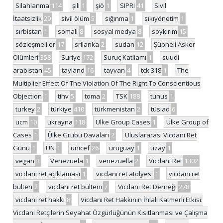
Silahlanma
114
şili
1
şiö
1
SIPRI
41
Sivil
İtaatsizlik
29
sivil ölüm
5
sığınma
1
sıkıyönetim
1
sırbistan
1
somali
8
sosyal medya
8
soykırım
15
sözleşmeli er
17
srilanka
2
sudan
12
Şüpheli Asker
Ölümleri
358
Suriye
172
Suruç Katliamı
1
suudi
arabistan
45
tayland
16
tayvan
4
tck 318
1
The
Multiplier Effect Of The Violation Of The Right To Conscientious
Objection
1
tihv
5
toma
2
TSK
188
tunus
1
turkey
2
türkiye
410
türkmenistan
2
tüsiad
6
ucm
10
ukrayna
118
Ulke Group Cases
1
Ülke Group of
Cases
1
Ülke Grubu Davaları
2
Uluslararası Vicdani Ret
Günü
1
UN
1
unicef
26
uruguay
1
uzay
1
vegan
3
Venezuela
1
venezuella
2
Vicdani Ret
1302
vicdani ret açıklaması
1
vicdani ret atölyesi
1
vicdani ret
bülten
2
vicdani ret bülteni
7
Vicdani Ret Derneği
278
vicdani ret hakkı
8
Vicdani Ret Hakkının İhlali Katmerli Etkisi:
Vicdani Retçilerin Seyahat Özgürlüğünün Kısıtlanması ve Çalışma