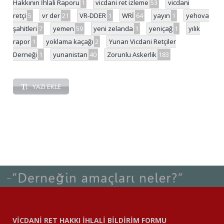
Hakkının İhlali Raporu
1
vicdani ret izleme
53
vicdani
retçi
5
vr der
21
VR-DDER
1
WRİ
64
yayın
1
yehova
şahitleri
7
yemen
59
yeni zelanda
1
yeniçağ
1
yılık
rapor
1
yoklama kaçağı
2
Yunan Vicdani Retçiler
Derneği
1
yunanistan
40
Zorunlu Askerlik
183
YAZI EKLE
VİCDANİ RET HAKKI İHLALİ BİLDİRİM FORMU