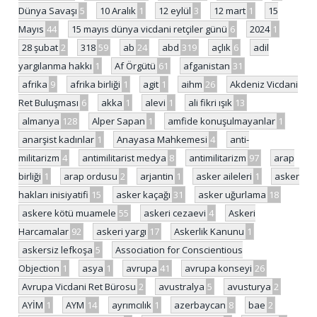
Dünya Savaşı
5
10 Aralık
1
12 eylül
3
12 mart
1
15
Mayıs
44
15 mayıs dünya vicdani retçiler günü
6
2024
1
28 şubat
2
318
59
ab
24
abd
319
açlık
6
adil
yargılanma hakkı
1
Af Örgütü
61
afganistan
31
afrika
9
afrika birliği
1
agit
1
aihm
26
Akdeniz Vicdani
Ret Buluşması
6
akka
1
alevi
1
ali fikri ışık
13
almanya
128
Alper Sapan
1
amfide konuşulmayanlar
1
anarşist kadınlar
1
Anayasa Mahkemesi
4
anti-
militarizm
4
antimilitarist medya
8
antimilitarizm
97
arap
birliği
1
arap ordusu
2
arjantin
1
asker aileleri
1
asker
hakları inisiyatifi
15
asker kaçağı
31
asker uğurlama
18
askere kötü muamele
55
askeri cezaevi
4
Askeri
Harcamalar
92
askeri yargı
17
Askerlik Kanunu
1
askersiz lefkoşa
5
Association for Conscientious
Objection
1
asya
1
avrupa
41
avrupa konseyi
26
Avrupa Vicdani Ret Bürosu
2
avustralya
5
avusturya
2
AYİM
1
AYM
14
ayrımcılık
1
azerbaycan
8
bae
2