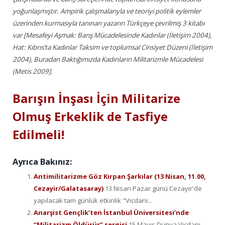
yoğunlaşmıştır. Ampirik çalışmalarıyla ve teoriyi politik eylemler
üzerinden kurmasıyla tanınan yazarın Türkçeye çevrilmiş 3 kitabı
var [Mesafeyi Aşmak: Barış Mücadelesinde Kadınlar (İletişim 2004),
Hat: Kıbrıs’ta Kadınlar Taksim ve toplumsal Cinsiyet Düzeni (İletişim
2004), Buradan Baktığımızda Kadınların Militarizmle Mücadelesi
(Metis 2009].
Barışın İnşası İçin Militarize
Olmuş Erkeklik de Tasfiye
Edilmeli!
Ayrıca Bakınız:
Antimilitarizme Göz Kırpan Şarkılar (13 Nisan, 11.00,
Cezayir/Galatasaray)
13 Nisan Pazar günü Cezayir'de
yapılacak tam günlük etkinlik "Vicdani...
Anarşist Gençlik’ten İstanbul Üniversitesi’nde
“Militarizm Öldürür” sergisi
15 Mayıs Dünya Vicdani