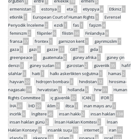
örgütleri
1
eritre
1
erkeklik
18
ermeni
5
ermenistan
5
estonya
2
eta
5
etiyopya
4
Etkiniz
1
etkinlik
1
European Court of Human Rights
1
Evrensel
Periyodik İnceleme
2
ezidi
1
fas
1
faşizm
4
feminizm
2
filipinler
6
filistin
36
Finlandiya
9
fransa
37
frontex
1
garnizon kent
1
gayrimüslim
7
gaza
1
gazi
6
gazze
13
GBT
86
gıda
1
greenpeace
1
guatemala
2
güney afrika
1
güney çin
denizi
3
güney sudan
16
gürcistan
2
güvenlik
35
hafif
silahlar
3
haiti
1
halkı askerlikten soğutma
1
hamas
2
hayvan
20
hidrojen bombası
3
hindistan
12
hirosima-
nagasaki
16
hırvatistan
1
hollanda
5
hrw
31
Human
Rights Committee
1
iç güvenlik
67
ICAN
3
IFOR
2
İHA
41
İHD
29
iklim
7
iltica
1
inan mayıs aru
1
incirlik
6
İngiltere
45
insan hakkı
2
insan hakları
138
insan hakları günü
2
İnsan Hakları Komitesi
2
İnsan
Hakları Konseyi
1
insanlık suçu
10
internet
9
iran
15
irlanda
1
işkence
18
islam
5
ispanya
9
israil
231