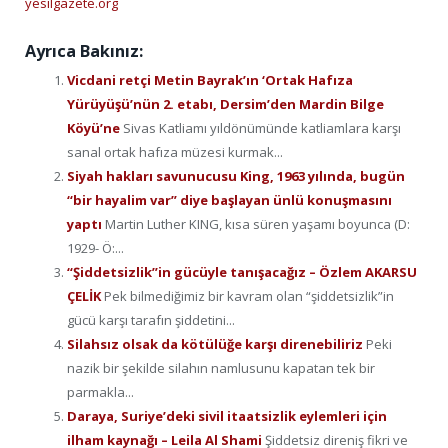
yesilgazete.org
Ayrıca Bakınız:
Vicdani retçi Metin Bayrak’ın ‘Ortak Hafıza
Yürüyüşü’nün 2. etabı, Dersim’den Mardin Bilge
Köyü’ne
Sivas Katliamı yıldönümünde katliamlara karşı
sanal ortak hafıza müzesi kurmak...
Siyah hakları savunucusu King, 1963 yılında, bugün
“bir hayalim var” diye başlayan ünlü konuşmasını
yaptı
Martin Luther KING, kısa süren yaşamı boyunca (D:
1929- Ö:...
“Şiddetsizlik”in gücüyle tanışacağız – Özlem AKARSU
ÇELİK
Pek bilmediğimiz bir kavram olan “şiddetsizlik”in
gücü karşı tarafın şiddetini...
Silahsız olsak da kötülüğe karşı direnebiliriz
Peki
nazik bir şekilde silahın namlusunu kapatan tek bir
parmakla...
Daraya, Suriye’deki sivil itaatsizlik eylemleri için
ilham kaynağı – Leila Al Shami
Şiddetsiz direniş fikri ve