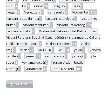
Günü
1
UN
1
unicef
26
uruguay
1
uzay
1
vegan
3
Venezuela
1
venezuella
2
Vicdani Ret
1302
vicdani ret açıklaması
1
vicdani ret atölyesi
1
vicdani ret
bülten
2
vicdani ret bülteni
7
Vicdani Ret Derneği
278
vicdani ret hakkı
8
Vicdani Ret Hakkının İhlali Katmerli Etkisi:
Vicdani Retçilerin Seyahat Özgürlüğünün Kısıtlanması ve Çalışma
Hakkının İhlali Raporu
1
vicdani ret izleme
53
vicdani
retçi
5
vr der
21
VR-DDER
1
WRİ
64
yayın
1
yehova
şahitleri
7
yemen
59
yeni zelanda
1
yeniçağ
1
yılık
rapor
1
yoklama kaçağı
2
Yunan Vicdani Retçiler
Derneği
1
yunanistan
40
Zorunlu Askerlik
183
YAZI EKLE