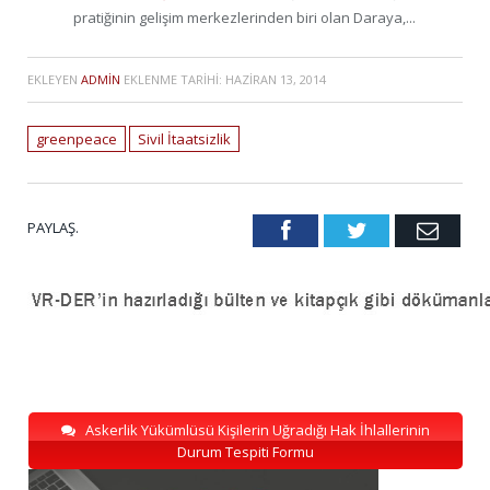
pratiğinin gelişim merkezlerinden biri olan Daraya,...
EKLEYEN
ADMIN
EKLENME TARIHI:
HAZIRAN 13, 2014
greenpeace
Sivil İtaatsizlik
PAYLAŞ.
Facebook
Twitter
Emai
Askerlik Yükümlüsü Kişilerin Uğradığı Hak İhlallerinin
Durum Tespiti Formu