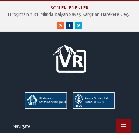
SON EKLENENLER
Hiroşima’nın 81. Yılında İtalyan Savaş Karşıtları Harekete Geçti: “Hatırlamak yeterli değil”
RSS
Facebook
Twitter
Navigate