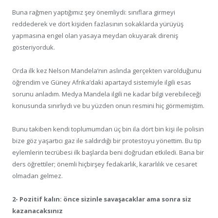
Buna rağmen yaptığımız şey önemliydi: sınıflara girmeyi
reddederek ve dört kişiden fazlasının sokaklarda yürüyüş
yapmasına engel olan yasaya meydan okuyarak direniş
gösteriyorduk.
Orda ilk kez Nelson Mandela’nın aslında gerçekten varolduğunu
öğrendim ve Güney Afrika’daki apartayd sistemiyle ilgili esas
sorunu anladım. Medya Mandela ilgili ne kadar bilgi verebileceği
konusunda sınırlıydı ve bu yüzden onun resmini hiç görmemiştim.
Bunu takiben kendi toplumumdan üç bin ila dört bin kişi ile polisin
bize göz yaşartıcı gaz ile saldırdığı bir protestoyu yönettim. Bu tip
eylemlerin tecrübesi ilk başlarda beni doğrudan etkiledi. Bana bir
ders öğrettiler; önemli hiçbirşey fedakarlık, kararlılık ve cesaret
olmadan gelmez.
2- Pozitif kalın: önce sizinle savaşacaklar ama sonra siz
kazanacaksınız