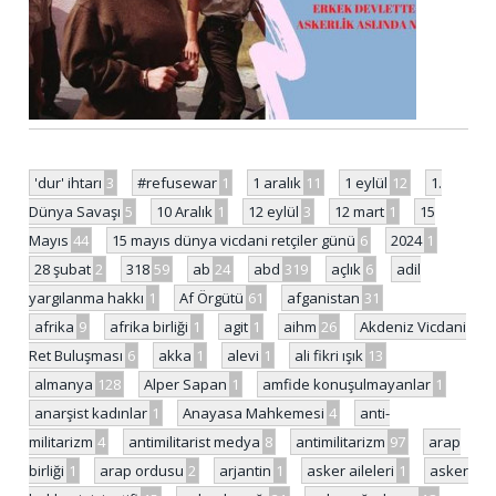
'dur' ihtarı
3
#refusewar
1
1 aralık
11
1 eylül
12
1.
Dünya Savaşı
5
10 Aralık
1
12 eylül
3
12 mart
1
15
Mayıs
44
15 mayıs dünya vicdani retçiler günü
6
2024
1
28 şubat
2
318
59
ab
24
abd
319
açlık
6
adil
yargılanma hakkı
1
Af Örgütü
61
afganistan
31
afrika
9
afrika birliği
1
agit
1
aihm
26
Akdeniz Vicdani
Ret Buluşması
6
akka
1
alevi
1
ali fikri ışık
13
almanya
128
Alper Sapan
1
amfide konuşulmayanlar
1
anarşist kadınlar
1
Anayasa Mahkemesi
4
anti-
militarizm
4
antimilitarist medya
8
antimilitarizm
97
arap
birliği
1
arap ordusu
2
arjantin
1
asker aileleri
1
asker