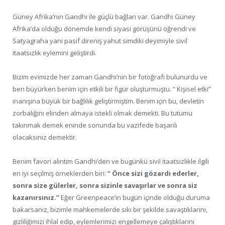
Güney Afrika’nın Gandhi ile güçlü bağları var. Gandhi Güney
Afrika’da olduğu dönemde kendi siyasi görüşünü öğrendi ve
Satyagraha yani pasif direniş yahut simdiki deyimiyle sivil
itaatsızlık eylemini geliştirdi.
Bizim evimizde her zaman Gandhi’nin bir fotoğrafı bulunurdu ve
ben büyürken benim için etkili bir figür oluşturmuştu. “ Kişisel etki”
inanışına büyük bir bağlılık geliştirmiştim. Benim için bu, devletin
zorbalığını elinden almaya istekli olmak demekti. Bu tutumu
takınmak demek eninde sonunda bu vazifede başarılı
olacaksınız demektir.
Benim favori alıntım Gandhi’den ve bugünkü sivil itaatsızlıkle ilgili
en iyi seçilmiş örneklerden biri:
“ Önce sizi gözardı ederler,
sonra size gülerler, sonra sizinle savaşırlar ve sonra siz
kazanırsınız.”
Eğer Greenpeace’in bugün içinde olduğu duruma
bakarsanız, bizimle mahkemelerde sıkı bir şekilde savaştıklarını,
gizliliğimizi ihlal edip, eylemlerimizi engellemeye çalıştıklarını