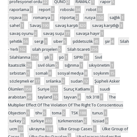
profesyonel ordu
22
QUNO
2
RAMALC
1
rapor
5
raporlama
1
report
3
roboski
34
robot
15
rojava
39
romanya
3
röportaj
2
rusya
150
sağlık
1
sahel
1
Savaş
190
savaş karşıtı
420
savaş karşıtlığı
3
savaş oyunu
2
savaş suçu
77
savaşa hayır
1
şehitlik
56
sergi
1
siber
5
şiddetsizlik
45
şiir
4
Silah
- Yerli
162
silah projeleri
5
Silah ticareti
256
Silahlanma
114
şili
1
şiö
1
SIPRI
41
Sivil
İtaatsizlik
29
sivil ölüm
5
sığınma
1
sıkıyönetim
1
sırbistan
1
somali
8
sosyal medya
8
soykırım
15
sözleşmeli er
17
srilanka
2
sudan
12
Şüpheli Asker
Ölümleri
358
Suriye
172
Suruç Katliamı
1
suudi
arabistan
45
tayland
16
tayvan
4
tck 318
1
The
Multiplier Effect Of The Violation Of The Right To Conscientious
Objection
1
tihv
5
toma
2
TSK
188
tunus
1
turkey
2
türkiye
410
türkmenistan
2
tüsiad
6
ucm
10
ukrayna
118
Ulke Group Cases
1
Ülke Group of
Cases
1
Ülke Grubu Davaları
2
Uluslararası Vicdani Ret