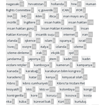
nagasaki
16
hırvatistan
1
hollanda
5
hrw
31
Human
Rights Committee
1
iç güvenlik
67
ICAN
3
IFOR
2
İHA
41
İHD
29
iklim
7
iltica
1
inan mayıs aru
1
incirlik
6
İngiltere
45
insan hakkı
2
insan hakları
138
insan hakları günü
2
İnsan Hakları Komitesi
2
İnsan
Hakları Konseyi
1
insanlık suçu
10
internet
9
iran
15
irlanda
1
işkence
18
islam
5
ispanya
9
israil
231
İsveç
9
isviçre
10
italya
8
izlanda
3
izleme
4
izleme-dinleme
9
ırak
28
ırkçılık
10
ışid
53
jandarma
1
japonya
37
jitem
1
kadın
101
kadın
vicdani retçiler
2
kamboçya
2
kamerun
1
kampanya
4
kanada
9
karabağ
4
karaburun bilim kongresi
1
karadeniz
2
katar
11
kenya
1
kimyasal silah
19
Kıbrıs
1
kıbrıs cumhuriyeti
12
Kıbrıs'ta Vicdani Ret
İnisiyatifi
1
kktc
3
kktc-vr
179
kolombiya
48
kongo
1
kontrgerilla
2
kore
49
korucu
30
kosova
1
kosta
rika
1
küba
2
küresel bak
1
Kürt
317
kurtuluş