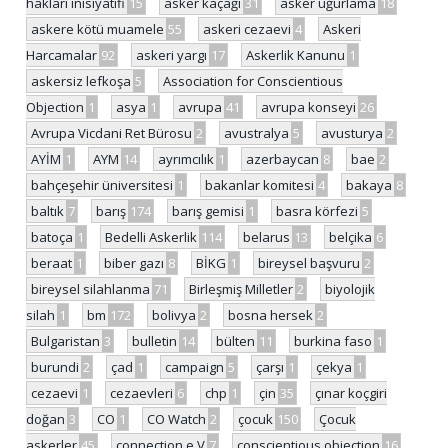
hakları inisiyatifi
15
asker kaçağı
31
asker uğurlama
18
askere kötü muamele
55
askeri cezaevi
4
Askeri
Harcamalar
92
askeri yargı
17
Askerlik Kanunu
1
askersiz lefkoşa
5
Association for Conscientious
Objection
1
asya
1
avrupa
41
avrupa konseyi
26
Avrupa Vicdani Ret Bürosu
2
avustralya
5
avusturya
2
AYİM
1
AYM
14
ayrımcılık
1
azerbaycan
8
bae
2
bahçeşehir üniversitesi
1
bakanlar komitesi
4
bakaya
8
baltık
7
barış
174
barış gemisi
1
basra körfezi
5
batoça
1
Bedelli Askerlik
114
belarus
13
belçika
6
beraat
1
biber gazı
8
BİKG
1
bireysel başvuru
2
bireysel silahlanma
71
Birleşmiş Milletler
2
biyolojik
silah
1
bm
172
bolivya
2
bosna hersek
2
Bulgaristan
3
bulletin
14
bülten
11
burkina faso
1
burundi
2
çad
1
campaign
5
çarşı
1
çekya
1
cezaevi
1
cezaevleri
6
chp
1
çin
35
çınar koçgiri
doğan
3
CO
1
CO Watch
2
çocuk
150
Çocuk
askerler
45
connection e.V
7
conscientious objection
16