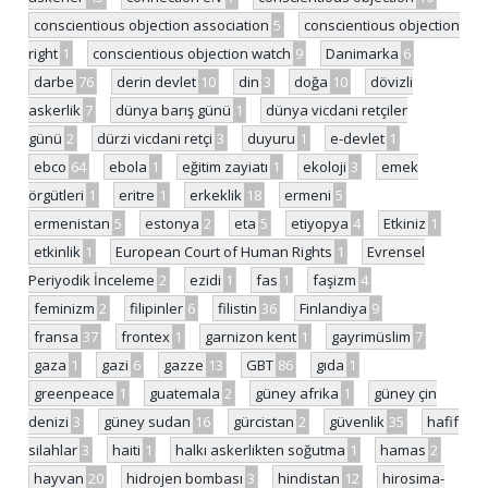
conscientious objection association
5
conscientious objection
right
1
conscientious objection watch
9
Danimarka
6
darbe
76
derin devlet
10
din
3
doğa
10
dövizli
askerlik
7
dünya barış günü
1
dünya vicdani retçiler
günü
2
dürzi vicdani retçi
3
duyuru
1
e-devlet
1
ebco
64
ebola
1
eğitim zayiatı
1
ekoloji
3
emek
örgütleri
1
eritre
1
erkeklik
18
ermeni
5
ermenistan
5
estonya
2
eta
5
etiyopya
4
Etkiniz
1
etkinlik
1
European Court of Human Rights
1
Evrensel
Periyodik İnceleme
2
ezidi
1
fas
1
faşizm
4
feminizm
2
filipinler
6
filistin
36
Finlandiya
9
fransa
37
frontex
1
garnizon kent
1
gayrimüslim
7
gaza
1
gazi
6
gazze
13
GBT
86
gıda
1
greenpeace
1
guatemala
2
güney afrika
1
güney çin
denizi
3
güney sudan
16
gürcistan
2
güvenlik
35
hafif
silahlar
3
haiti
1
halkı askerlikten soğutma
1
hamas
2
hayvan
20
hidrojen bombası
3
hindistan
12
hirosima-