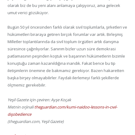
olarak biz de bu yeni alanı anlamaya çalışıyoruz, ama gelecek
umut verici gözüküyor.
Bugün 50 yıl öncesinden farklı olarak sivil toplumlarla, şirketleri ve
hükümetleri biraraya getiren birçok forumlar var artık. Birleşmiş
Milletler toplantılarında da sivil toplum örgütleri artık danışma
süresince çağırılıyorlar. Sanırım bizler uzun süre demokrasi
patlamasının peşinden koştuk ve başarının hükümetlerin bizimle
konuştuğu zaman kazanıldığına inandık. Fakat bence bu tip
iletişimlerin önemine de bakmamız gerekiyor. Bazen hakaretten
başka birşey olmayabilirler. Faydalı ilerlemeyi farklı şekillerde
ölçmemiz gerekebilir.
Yeşil Gazete için çeviren: Ayşe Koçak
Metnin orjinali
theguardian.com/kumi-naidoo-lessons-in-cıvıl-
dışobedience
(theguardian.com, Yeşil Gazete)