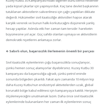
Kuzey Kutbu 30 Kampanyası’ndaki diğerleri bunu bencil nedenler
yada kişisel çıkarlar için yapmıyorduk. Kaç tane devlet başkanının
tutuklanan aktivistlerin salıverilmesi için çağrı yaptıkları dikkate
değerdi. Hükümetler sivil itaatsızliğe aktivistleri hapse atarak
karşılık vererek ve bunun halkı korkutucağını düşünerek yanlış
hesap yaptılar. Aslında etki her zaman tam tersidir: hareketin
büyümesine yol açar. Güç sahibi olanları uymaya ve aktivistlerin
demokratik niyetlerini anlamaya zorlar.
4- Sabırlı olun, başarısızlık ilerlemenin önemli bir parçası
Sivil itaatsızlık eylemlerinin çoğu başarısızlıkla sonuçlanıyor,
çünkü hemen sonuç alamıyorlar diyebilirsiniz. Kuzey Kutbu 30
kampanyası da başarısızlığa uğradı, çünkü petrol eninde
sonunda bölgeden çıkarıldı. Fakat aynı zamanda 10 milyon kişi
daha Kuzey Kutbu’nun endüstriyel aktivitelerden uzak, global
korunaklı bölge kabul edilmesi için kampanyaya katıldı. Herşeyin
ölçülemeyeceğini unutmamak lazım. Daha önce sivil itaatsızlık
eylemlerinde bulunanların her zaman ilk eylemlerinin sonuç