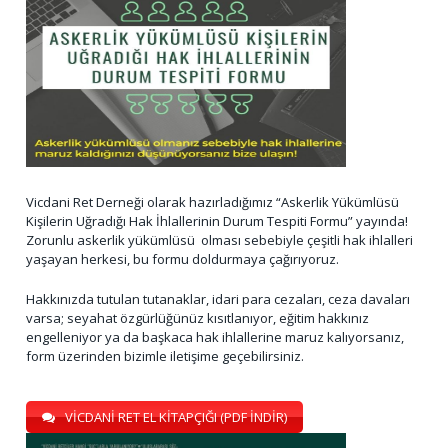
Vicdani Ret Derneği olarak hazırladığımız “Askerlik Yükümlüsü
Kişilerin Uğradığı Hak İhlallerinin Durum Tespiti Formu” yayında!
Zorunlu askerlik yükümlüsü olması sebebiyle çeşitli hak ihlalleri
yaşayan herkesi, bu formu doldurmaya çağırıyoruz.
Hakkınızda tutulan tutanaklar, idari para cezaları, ceza davaları
varsa; seyahat özgürlüğünüz kısıtlanıyor, eğitim hakkınız
engelleniyor ya da başkaca hak ihlallerine maruz kalıyorsanız,
form üzerinden bizimle iletişime geçebilirsiniz.
VİCDANİ RET EL KİTAPÇIĞI (PDF İNDİR)