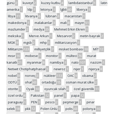
günü
2
kuveyt
2
kuzey kutbu
4
lambdaistanbul
1
latin
amerika
1
ldp
1
letonya
1
lgbti
40
liberya
1
libya
11
litvanya
6
lübnan
3
macaristan
1
makedonya
1
malakanlar
3
mali
8
mayın
51
mazlumder
2
medya
25
Mehmet Erkin Ekren
1
meksika
1
Merve Arkun
1
Mesarvot
2
metin bayrak
2
MGK
9
mgsb
2
mhp
1
militarizasyon
1
Militarizm
123
milliyetçilik
7
misket bombası
10
MİT
12
mısır
16
mobese
1
monitor
1
mülteci
76
murat
kanatlı
21
myanmar
8
namibya
1
nato
107
nazizm
1
Netiwit Chotiphatphaisal
1
newroz
1
nijer
1
nijerya
8
nobel
9
norveç
3
nükleer
113
OAC
9
obama
2
ODTÜ
1
ohal
43
ortadoğu
15
osman murat ülke
2
otorite
1
Oyak
10
oyuncak silah
4
özel güvenlik
11
özel ordu
4
Pakistan
12
panel
1
papa
12
paraguay
1
PEN
1
pesco
2
peşmerge
1
pınar
selek
18
pkk
12
Polen Ünlü
1
polis
43
polonya
10