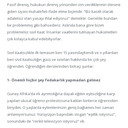
Pasif direniş, hukukun direniş yönünden izin verdiklerinin ötesine
giden siyasi muhalefeti ifade etme biçimidir. “Biz kasıtlı olarak
adaletsiz olan yasayı ihlal ediyoruz” demektir. Genelde bundan
bir problemmış gibi bahsederiz. Aslında bana göre bizim
problemimiz sivil itaat. İnsanlar vaatlerini tutmayan hükümetleri
çok kolayca kabul edebiliyorlar.
Sivil itaatsızlıkle ilk temasım ben 15 yasındaykendi ve o yıllardan
beri sivil itaatsızlığın gücü ve sınırları hakkında bir çok şey
öğrendim. Öğrendiğim derslerinden birkaçı şunlar:
1- Önemli hiçbir şey fedakarlık yapmadan gelmez
Güney Afrika’da ırk ayrımcılığına dayalı eğitim eşitsizliğine karşı
yapılan ulusal öğrenci protestosuna katılan binlerce öğrenciden
biriydim. O yaşlarda eylemlerinizin geniş bağlamını her zaman
anlamıyorsunuz. Yürüyüşün başındaki slogan “eşitlik istiyoruz”,
sonundaki de “renkli televizyon istiyoruz” idi.