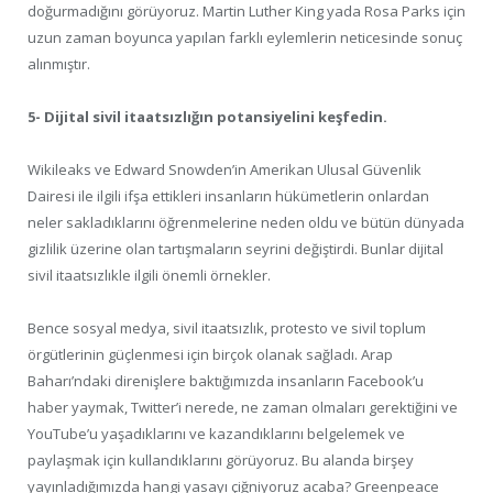
doğurmadığını görüyoruz. Martin Luther King yada Rosa Parks için
uzun zaman boyunca yapılan farklı eylemlerin neticesinde sonuç
alınmıştır.
5- Dijital sivil itaatsızlığın potansiyelini keşfedin.
Wikileaks ve Edward Snowden’in Amerikan Ulusal Güvenlik
Dairesi ile ilgili ifşa ettikleri insanların hükümetlerin onlardan
neler sakladıklarını öğrenmelerine neden oldu ve bütün dünyada
gizlilik üzerine olan tartışmaların seyrini değiştirdi. Bunlar dijital
sivil itaatsızlıkle ilgili önemli örnekler.
Bence sosyal medya, sivil itaatsızlık, protesto ve sivil toplum
örgütlerinin güçlenmesi için birçok olanak sağladı. Arap
Baharı’ndaki direnişlere baktığımızda insanların Facebook’u
haber yaymak, Twitter’i nerede, ne zaman olmaları gerektiğini ve
YouTube’u yaşadıklarını ve kazandıklarını belgelemek ve
paylaşmak için kullandıklarını görüyoruz. Bu alanda birşey
yayınladığımızda hangi yasayı çiğniyoruz acaba? Greenpeace