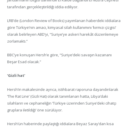
tarafından gerçekleştirildiği iddia ediliyor.
LRB’de (London Review of Books) yayımlanan haberdeki iddialara
göre Türkiye’nin amacı, kimyasal silah kullanımını ‘kırmızı çizgisi’
olarak belirleyen ABD’yi, “Suriye’ye askeri harekât düzenlemeye
zorlamaktı.”
BBC’ye konuşan Hersh’e göre, “Suriye’deki savaşın kazananı
Beşar Esad olacak.”
‘Gizli hat’
Hersh’in makalesinde ayrıca, istihbarat raporuna dayandırılarak
‘The Rat Line’ (Gizli Hat) olarak tanımlanan hatta, Libya’daki
silahların ve cephaneliğin ‘Türkiye üzerinden Suriye’deki cihatçı
gruplara iletildiği’ öne sürülüyor.
Hersh’ün haberinde paylaştığı iddialara Beyaz Saray’dan kısa