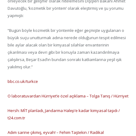
önleyecek bir gelişme’ olarak nitelemesini Dışişleri Bakanı Ahmet
Davutoğlu, ‘kozmetik bir yöntem’ olarak eleştirmiş ve şu yorumu
yapmıştı:
“Bugün böyle kozmetik bir yöntemle eğer geçmişte uygulanan o
büyük suçu unutturmak adına nerede olduğunun tespit edilmesi
bile aylar alacak olan bir kimyasal silahlar envanterinin
çıkarılması veya devri gibi bir konuyla zaman kazandırılmaya
çalışılırsa, Beşar Esad’ın bundan sonraki katliamlarına yeşil ışık
yakılmış olur.”
bbc.co.uk/turkce
O laboratuvardan Hürriyet’e özel açıklama – Tolga Tanış / Hürriyet
Hersh: MİT planladı, Jandarma Halep’e kadar kimyasal taşıdı /
t24.com.tr
Adım sarine çıkmış, eyvah! – Fehim Taştekin / Radikal