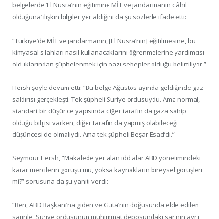
belgelerde ‘El Nusra’nın eğitimine MİT ve jandarmanın dâhil
olduğuna’ ilişkin bilgiler yer aldığını da şu sözlerle ifade etti:
“Türkiye’de MİT ve jandarmanın, [El Nusra’nın] eğitilmesine, bu
kimyasal silahları nasıl kullanacaklarını öğrenmelerine yardımcısı
olduklarından şüphelenmek için bazı sebepler olduğu belirtiliyor.”
Hersh şöyle devam etti: “Bu belge Ağustos ayında geldiğinde gaz
saldırısı gerçekleşti. Tek şüpheli Suriye ordusuydu. Ama normal,
standart bir düşünce yapısında diğer tarafın da gaza sahip
olduğu bilgisi varken, diğer tarafın da yapmış olabileceği
düşüncesi de olmalıydı. Ama tek şüpheli Beşar Esad’dı.”
Seymour Hersh, “Makalede yer alan iddialar ABD yönetimindeki
karar mercilerin görüşü mü, yoksa kaynakların bireysel görüşleri
mi?” sorusuna da şu yanıtı verdi:
“Ben, ABD Başkanı’na giden ve Guta’nın doğusunda elde edilen
sarinle, Suriye ordusunun mühimmat deposundaki sarinin aynı