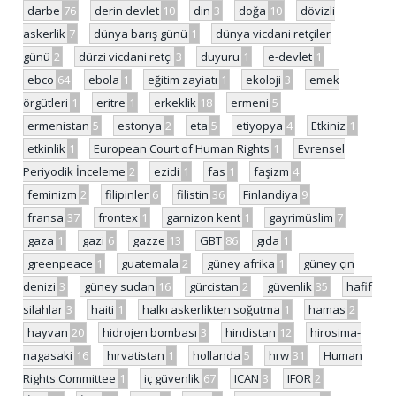
darbe
76
derin devlet
10
din
3
doğa
10
dövizli
askerlik
7
dünya barış günü
1
dünya vicdani retçiler
günü
2
dürzi vicdani retçi
3
duyuru
1
e-devlet
1
ebco
64
ebola
1
eğitim zayiatı
1
ekoloji
3
emek
örgütleri
1
eritre
1
erkeklik
18
ermeni
5
ermenistan
5
estonya
2
eta
5
etiyopya
4
Etkiniz
1
etkinlik
1
European Court of Human Rights
1
Evrensel
Periyodik İnceleme
2
ezidi
1
fas
1
faşizm
4
feminizm
2
filipinler
6
filistin
36
Finlandiya
9
fransa
37
frontex
1
garnizon kent
1
gayrimüslim
7
gaza
1
gazi
6
gazze
13
GBT
86
gıda
1
greenpeace
1
guatemala
2
güney afrika
1
güney çin
denizi
3
güney sudan
16
gürcistan
2
güvenlik
35
hafif
silahlar
3
haiti
1
halkı askerlikten soğutma
1
hamas
2
hayvan
20
hidrojen bombası
3
hindistan
12
hirosima-
nagasaki
16
hırvatistan
1
hollanda
5
hrw
31
Human
Rights Committee
1
iç güvenlik
67
ICAN
3
IFOR
2