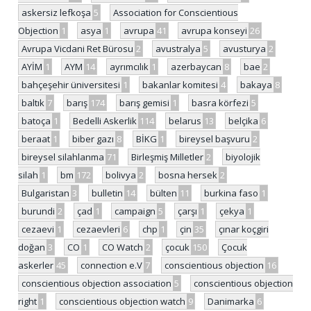
askersiz lefkoşa
5
Association for Conscientious
Objection
1
asya
1
avrupa
41
avrupa konseyi
26
Avrupa Vicdani Ret Bürosu
2
avustralya
5
avusturya
2
AYİM
1
AYM
14
ayrımcılık
1
azerbaycan
8
bae
2
bahçeşehir üniversitesi
1
bakanlar komitesi
4
bakaya
8
baltık
7
barış
174
barış gemisi
1
basra körfezi
5
batoça
1
Bedelli Askerlik
114
belarus
13
belçika
6
beraat
1
biber gazı
8
BİKG
1
bireysel başvuru
2
bireysel silahlanma
71
Birleşmiş Milletler
2
biyolojik
silah
1
bm
172
bolivya
2
bosna hersek
2
Bulgaristan
3
bulletin
14
bülten
11
burkina faso
1
burundi
2
çad
1
campaign
5
çarşı
1
çekya
1
cezaevi
1
cezaevleri
6
chp
1
çin
35
çınar koçgiri
doğan
3
CO
1
CO Watch
2
çocuk
150
Çocuk
askerler
45
connection e.V
7
conscientious objection
16
conscientious objection association
5
conscientious objection
right
1
conscientious objection watch
9
Danimarka
6