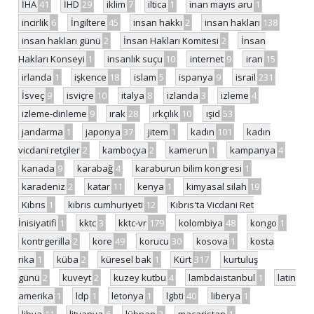
İHA
41
İHD
29
iklim
7
iltica
1
inan mayıs aru
1
incirlik
6
İngiltere
45
insan hakkı
2
insan hakları
138
insan hakları günü
2
İnsan Hakları Komitesi
2
İnsan
Hakları Konseyi
1
insanlık suçu
10
internet
9
iran
15
irlanda
1
işkence
18
islam
5
ispanya
9
israil
231
İsveç
9
isviçre
10
italya
8
izlanda
3
izleme
4
izleme-dinleme
9
ırak
28
ırkçılık
10
ışid
53
jandarma
1
japonya
37
jitem
1
kadın
101
kadın
vicdani retçiler
2
kamboçya
2
kamerun
1
kampanya
4
kanada
9
karabağ
4
karaburun bilim kongresi
1
karadeniz
2
katar
11
kenya
1
kimyasal silah
19
Kıbrıs
1
kıbrıs cumhuriyeti
12
Kıbrıs'ta Vicdani Ret
İnisiyatifi
1
kktc
3
kktc-vr
179
kolombiya
48
kongo
1
kontrgerilla
2
kore
49
korucu
30
kosova
1
kosta
rika
1
küba
2
küresel bak
1
Kürt
317
kurtuluş
günü
2
kuveyt
2
kuzey kutbu
4
lambdaistanbul
1
latin
amerika
1
ldp
1
letonya
1
lgbti
40
liberya
1