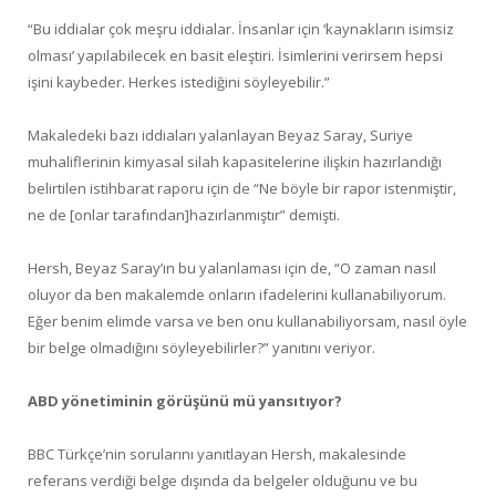
“Bu iddialar çok meşru iddialar. İnsanlar için ‘kaynakların isimsiz
olması’ yapılabilecek en basit eleştiri. İsimlerini verirsem hepsi
işini kaybeder. Herkes istediğini söyleyebilir.”
Makaledeki bazı iddiaları yalanlayan Beyaz Saray, Suriye
muhaliflerinin kimyasal silah kapasitelerine ilişkin hazırlandığı
belirtilen istihbarat raporu için de “Ne böyle bir rapor istenmiştir,
ne de [onlar tarafından]hazırlanmıştır” demişti.
Hersh, Beyaz Saray’ın bu yalanlaması için de, “O zaman nasıl
oluyor da ben makalemde onların ifadelerini kullanabiliyorum.
Eğer benim elimde varsa ve ben onu kullanabiliyorsam, nasıl öyle
bir belge olmadığını söyleyebilirler?” yanıtını veriyor.
ABD yönetiminin görüşünü mü yansıtıyor?
BBC Türkçe’nin sorularını yanıtlayan Hersh, makalesinde
referans verdiği belge dışında da belgeler olduğunu ve bu