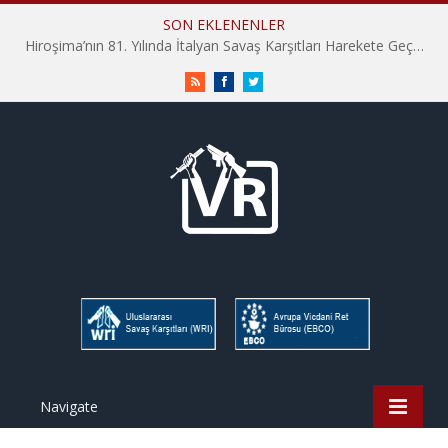
SON EKLENENLER
Hiroşima’nın 81. Yılında İtalyan Savaş Karşıtları Harekete Geçti: “Hatırlamak yeterli değil”
RSS
Facebook
Twitter
Navigate