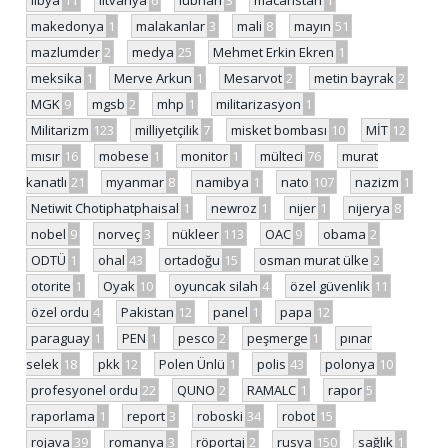
libya
11
litvanya
6
lübnan
3
macaristan
1
makedonya
1
malakanlar
3
mali
8
mayın
51
mazlumder
2
medya
25
Mehmet Erkin Ekren
1
meksika
1
Merve Arkun
1
Mesarvot
2
metin bayrak
2
MGK
9
mgsb
2
mhp
1
militarizasyon
1
Militarizm
123
milliyetçilik
7
misket bombası
10
MİT
12
mısır
16
mobese
1
monitor
1
mülteci
76
murat
kanatlı
21
myanmar
8
namibya
1
nato
107
nazizm
1
Netiwit Chotiphatphaisal
1
newroz
1
nijer
1
nijerya
8
nobel
9
norveç
3
nükleer
113
OAC
9
obama
2
ODTÜ
1
ohal
43
ortadoğu
15
osman murat ülke
2
otorite
1
Oyak
10
oyuncak silah
4
özel güvenlik
11
özel ordu
4
Pakistan
12
panel
1
papa
12
paraguay
1
PEN
1
pesco
2
peşmerge
1
pınar
selek
18
pkk
12
Polen Ünlü
1
polis
43
polonya
10
profesyonel ordu
22
QUNO
2
RAMALC
1
rapor
5
raporlama
1
report
3
roboski
34
robot
15
rojava
39
romanya
3
röportaj
2
rusya
150
sağlık
1