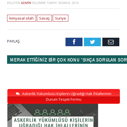
EKLEYEN
ADMIN
EKLENME TARIHI:
NISAN 8, 2014
kimyasal silah
Savaş
Suriye
PAYLAŞ.
Facebook
Twitter
Emai
Askerlik Yükümlüsü Kişilerin Uğradığı Hak İhlallerinin
Durum Tespiti Formu