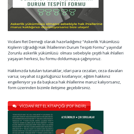
Vicdani Ret Derneği olarak hazırladığımız “Askerlik Yükümlüsü
Kişilerin Uğradığı Hak İhlallerinin Durum Tespiti Formu” yayında!
Zorunlu askerlik yükümlüsü olması sebebiyle çeşitli hak ihlalleri
yaşayan herkesi, bu formu doldurmaya çağırıyoruz.
Hakkınızda tutulan tutanaklar, idari para cezaları, ceza davaları
varsa; seyahat özgürlüğünüz kısıtlanıyor, eğitim hakkınız
engelleniyor ya da başkaca hak ihlallerine maruz kalıyorsanız,
form üzerinden bizimle iletişime geçebilirsiniz.
VİCDANİ RET EL KİTAPÇIĞI (PDF İNDİR)