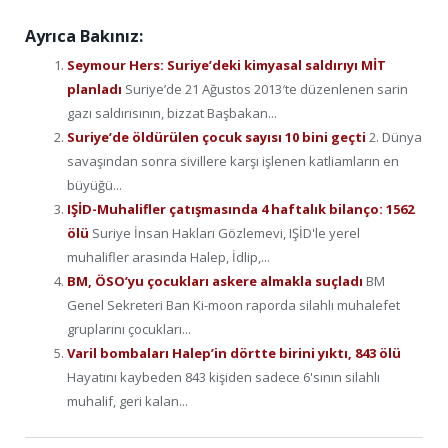
Ayrıca Bakınız:
Seymour Hers: Suriye’deki kimyasal saldırıyı MİT
planladı
Suriye’de 21 Ağustos 2013′te düzenlenen sarin
gazı saldırısının, bizzat Başbakan...
Suriye’de öldürülen çocuk sayısı 10 bini geçti
2. Dünya
savaşından sonra sivillere karşı işlenen katliamların en
büyüğü...
IŞİD-Muhalifler çatışmasında 4 haftalık bilanço: 1562
ölü
Suriye İnsan Hakları Gözlemevi, IŞİD'le yerel
muhalifler arasında Halep, İdlip,...
BM, ÖSO’yu çocukları askere almakla suçladı
BM
Genel Sekreteri Ban Ki-moon raporda silahlı muhalefet
gruplarını çocukları...
Varil bombaları Halep’in dörtte birini yıktı, 843 ölü
Hayatını kaybeden 843 kişiden sadece 6'sının silahlı
muhalif, geri kalan...