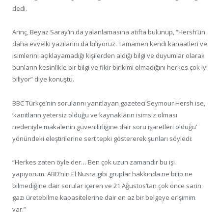
dedi.
Arınç, Beyaz Saray’ın da yalanlamasına atıfta bulunup, “Hersh’ün
daha evvelki yazılarını da biliyoruz. Tamamen kendi kanaatleri ve
isimlerini açıklayamadığı kişilerden aldığı bilgi ve duyumlar olarak
bunların kesinlikle bir bilgi ve fikir birikimi olmadığını herkes çok iyi
biliyor” diye konuştu.
BBC Türkçe’nin sorularını yanıtlayan gazeteci Seymour Hersh ise,
‘kanıtların yetersiz olduğu ve kaynakların isimsiz olması
nedeniyle makalenin güvenilirliğine dair soru işaretleri olduğu’
yönündeki eleştirilerine sert tepki göstererek şunları söyledi:
“Herkes zaten öyle der… Ben çok uzun zamandır bu işi
yapıyorum. ABD’nin El Nusra gibi gruplar hakkında ne bilip ne
bilmediğine dair sorular içeren ve 21 Ağustos’tan çok önce sarin
gazı üretebilme kapasitelerine dair en az bir belgeye erişimim
var.”