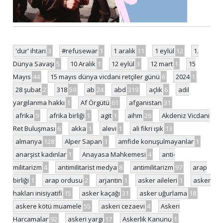
'dur' ihtarı
3
#refusewar
1
1 aralık
11
1 eylül
12
1.
Dünya Savaşı
5
10 Aralık
1
12 eylül
3
12 mart
1
15
Mayıs
44
15 mayıs dünya vicdani retçiler günü
6
2024
1
28 şubat
2
318
59
ab
24
abd
319
açlık
6
adil
yargılanma hakkı
1
Af Örgütü
61
afganistan
31
afrika
9
afrika birliği
1
agit
1
aihm
26
Akdeniz Vicdani
Ret Buluşması
6
akka
1
alevi
1
ali fikri ışık
13
almanya
128
Alper Sapan
1
amfide konuşulmayanlar
1
anarşist kadınlar
1
Anayasa Mahkemesi
4
anti-
militarizm
4
antimilitarist medya
8
antimilitarizm
97
arap
birliği
1
arap ordusu
2
arjantin
1
asker aileleri
1
asker
hakları inisiyatifi
15
asker kaçağı
31
asker uğurlama
18
askere kötü muamele
55
askeri cezaevi
4
Askeri
Harcamalar
92
askeri yargı
17
Askerlik Kanunu
1