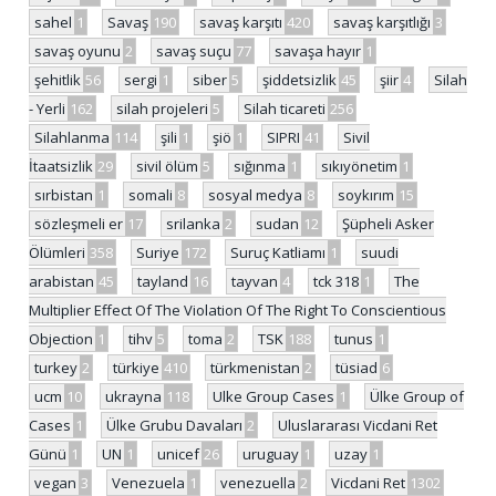
sahel
1
Savaş
190
savaş karşıtı
420
savaş karşıtlığı
3
savaş oyunu
2
savaş suçu
77
savaşa hayır
1
şehitlik
56
sergi
1
siber
5
şiddetsizlik
45
şiir
4
Silah
- Yerli
162
silah projeleri
5
Silah ticareti
256
Silahlanma
114
şili
1
şiö
1
SIPRI
41
Sivil
İtaatsizlik
29
sivil ölüm
5
sığınma
1
sıkıyönetim
1
sırbistan
1
somali
8
sosyal medya
8
soykırım
15
sözleşmeli er
17
srilanka
2
sudan
12
Şüpheli Asker
Ölümleri
358
Suriye
172
Suruç Katliamı
1
suudi
arabistan
45
tayland
16
tayvan
4
tck 318
1
The
Multiplier Effect Of The Violation Of The Right To Conscientious
Objection
1
tihv
5
toma
2
TSK
188
tunus
1
turkey
2
türkiye
410
türkmenistan
2
tüsiad
6
ucm
10
ukrayna
118
Ulke Group Cases
1
Ülke Group of
Cases
1
Ülke Grubu Davaları
2
Uluslararası Vicdani Ret
Günü
1
UN
1
unicef
26
uruguay
1
uzay
1
vegan
3
Venezuela
1
venezuella
2
Vicdani Ret
1302