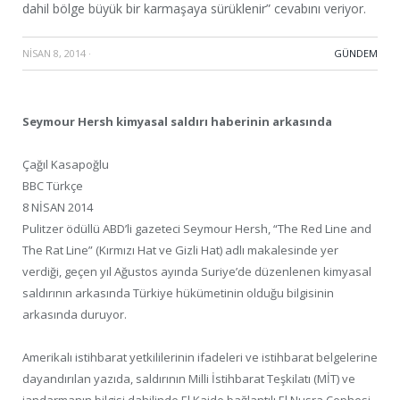
dahil bölge büyük bir karmaşaya sürüklenir” cevabını veriyor.
NISAN 8, 2014
·
GÜNDEM
Seymour Hersh kimyasal saldırı haberinin arkasında
Çağıl Kasapoğlu
BBC Türkçe
8 NİSAN 2014
Pulitzer ödüllü ABD’li gazeteci Seymour Hersh, “The Red Line and
The Rat Line” (Kırmızı Hat ve Gizli Hat) adlı makalesinde yer
verdiği, geçen yıl Ağustos ayında Suriye’de düzenlenen kimyasal
saldırının arkasında Türkiye hükümetinin olduğu bilgisinin
arkasında duruyor.
Amerikalı istihbarat yetkililerinin ifadeleri ve istihbarat belgelerine
dayandırılan yazıda, saldırının Milli İstihbarat Teşkilatı (MİT) ve
jandarmanın bilgisi dahilinde El Kaide bağlantılı El Nusra Cephesi