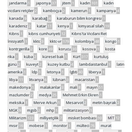
jandarma
1
japonya
37
jitem
1
kadın
101
kadın
vicdani retçiler
2
kamboçya
2
kamerun
1
kampanya
4
kanada
9
karabağ
4
karaburun bilim kongresi
1
karadeniz
2
katar
11
kenya
1
kimyasal silah
19
Kıbrıs
1
kıbrıs cumhuriyeti
12
Kıbrıs'ta Vicdani Ret
İnisiyatifi
1
kktc
3
kktc-vr
179
kolombiya
48
kongo
1
kontrgerilla
2
kore
49
korucu
30
kosova
1
kosta
rika
1
küba
2
küresel bak
1
Kürt
317
kurtuluş
günü
2
kuveyt
2
kuzey kutbu
4
lambdaistanbul
1
latin
amerika
1
ldp
1
letonya
1
lgbti
40
liberya
1
libya
11
litvanya
6
lübnan
3
macaristan
1
makedonya
1
malakanlar
3
mali
8
mayın
51
mazlumder
2
medya
25
Mehmet Erkin Ekren
1
meksika
1
Merve Arkun
1
Mesarvot
2
metin bayrak
2
MGK
9
mgsb
2
mhp
1
militarizasyon
1
Militarizm
123
milliyetçilik
7
misket bombası
10
MİT
12
mısır
16
mobese
1
monitor
1
mülteci
76
murat