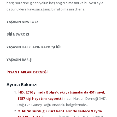
barış sürecine giden yolun başlangıcı olmasını ve bu vesileyle
özgürlüklere kavuşacağımız bir yıl olmasını dileriz.
YAŞASIN NEWROZ!
BİJİ NEWROZ!
YAŞASIN HALKLARIN KARDEŞLİĞİ!
YAŞASIN BARIŞ!
İNSAN HAKLARI DERNEĞİ
Ayrıca Bakınız:
İHD: 2016 yılında Bölge’deki çatışmalarda 451’i sivil,
1757 kişi hayatını kaybetti
İnsan Hakları Derneği (İHD),
Doğu ve Güney Doğu Anadolu bölgelerinde...
OHAL’in sürdüğü Kürt kentlerinde sadece 9 ayda