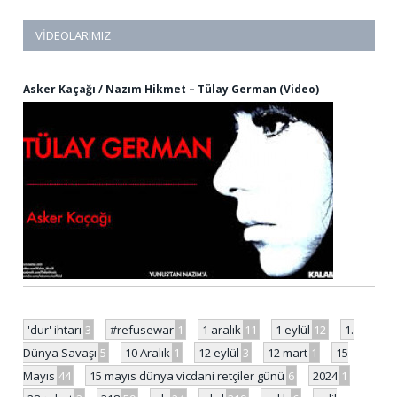
VIDEOLARIMIZ
Asker Kaçağı / Nazım Hikmet – Tülay German (Video)
'dur' ihtarı
3
#refusewar
1
1 aralık
11
1 eylül
12
1.
Dünya Savaşı
5
10 Aralık
1
12 eylül
3
12 mart
1
15
Mayıs
44
15 mayıs dünya vicdani retçiler günü
6
2024
1