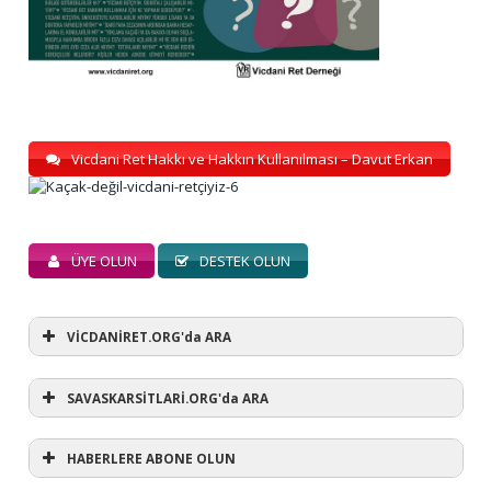
Vicdani Ret Hakkı ve Hakkın Kullanılması – Davut Erkan
ÜYE OLUN
DESTEK OLUN
VİCDANİRET.ORG'da ARA
SAVASKARSİTLARİ.ORG'da ARA
HABERLERE ABONE OLUN