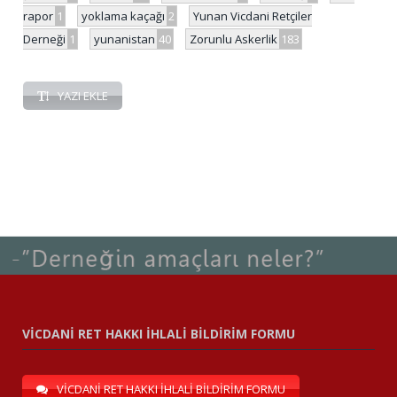
rapor
1
yoklama kaçağı
2
Yunan Vicdani Retçiler
Derneği
1
yunanistan
40
Zorunlu Askerlik
183
YAZI EKLE
VİCDANİ RET HAKKI İHLALİ BİLDİRİM FORMU
VİCDANİ RET HAKKI İHLALİ BİLDİRİM FORMU