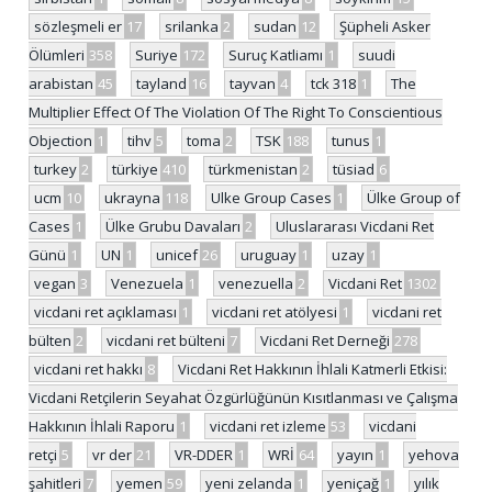
sözleşmeli er
17
srilanka
2
sudan
12
Şüpheli Asker
Ölümleri
358
Suriye
172
Suruç Katliamı
1
suudi
arabistan
45
tayland
16
tayvan
4
tck 318
1
The
Multiplier Effect Of The Violation Of The Right To Conscientious
Objection
1
tihv
5
toma
2
TSK
188
tunus
1
turkey
2
türkiye
410
türkmenistan
2
tüsiad
6
ucm
10
ukrayna
118
Ulke Group Cases
1
Ülke Group of
Cases
1
Ülke Grubu Davaları
2
Uluslararası Vicdani Ret
Günü
1
UN
1
unicef
26
uruguay
1
uzay
1
vegan
3
Venezuela
1
venezuella
2
Vicdani Ret
1302
vicdani ret açıklaması
1
vicdani ret atölyesi
1
vicdani ret
bülten
2
vicdani ret bülteni
7
Vicdani Ret Derneği
278
vicdani ret hakkı
8
Vicdani Ret Hakkının İhlali Katmerli Etkisi:
Vicdani Retçilerin Seyahat Özgürlüğünün Kısıtlanması ve Çalışma
Hakkının İhlali Raporu
1
vicdani ret izleme
53
vicdani
retçi
5
vr der
21
VR-DDER
1
WRİ
64
yayın
1
yehova
şahitleri
7
yemen
59
yeni zelanda
1
yeniçağ
1
yılık