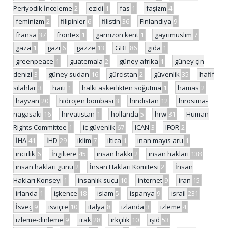
Periyodik İnceleme
2
ezidi
1
fas
1
faşizm
4
feminizm
2
filipinler
6
filistin
36
Finlandiya
9
fransa
37
frontex
1
garnizon kent
1
gayrimüslim
7
gaza
1
gazi
6
gazze
13
GBT
86
gıda
1
greenpeace
1
guatemala
2
güney afrika
1
güney çin
denizi
3
güney sudan
16
gürcistan
2
güvenlik
35
hafif
silahlar
3
haiti
1
halkı askerlikten soğutma
1
hamas
2
hayvan
20
hidrojen bombası
3
hindistan
12
hirosima-
nagasaki
16
hırvatistan
1
hollanda
5
hrw
31
Human
Rights Committee
1
iç güvenlik
67
ICAN
3
IFOR
2
İHA
41
İHD
29
iklim
7
iltica
1
inan mayıs aru
1
incirlik
6
İngiltere
45
insan hakkı
2
insan hakları
138
insan hakları günü
2
İnsan Hakları Komitesi
2
İnsan
Hakları Konseyi
1
insanlık suçu
10
internet
9
iran
15
irlanda
1
işkence
18
islam
5
ispanya
9
israil
231
İsveç
9
isviçre
10
italya
8
izlanda
3
izleme
4
izleme-dinleme
9
ırak
28
ırkçılık
10
ışid
53