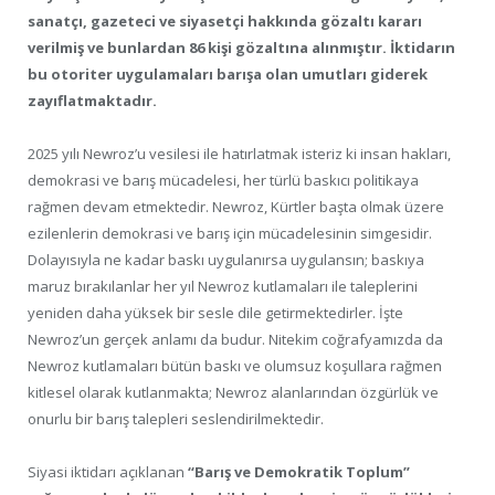
sanatçı, gazeteci ve siyasetçi hakkında gözaltı kararı
verilmiş ve bunlardan 86 kişi gözaltına alınmıştır. İktidarın
bu otoriter uygulamaları barışa olan umutları giderek
zayıflatmaktadır.
2025 yılı Newroz’u vesilesi ile hatırlatmak isteriz ki insan hakları,
demokrasi ve barış mücadelesi, her türlü baskıcı politikaya
rağmen devam etmektedir. Newroz, Kürtler başta olmak üzere
ezilenlerin demokrasi ve barış için mücadelesinin simgesidir.
Dolayısıyla ne kadar baskı uygulanırsa uygulansın; baskıya
maruz bırakılanlar her yıl Newroz kutlamaları ile taleplerini
yeniden daha yüksek bir sesle dile getirmektedirler. İşte
Newroz’un gerçek anlamı da budur. Nitekim coğrafyamızda da
Newroz kutlamaları bütün baskı ve olumsuz koşullara rağmen
kitlesel olarak kutlanmakta; Newroz alanlarından özgürlük ve
onurlu bir barış talepleri seslendirilmektedir.
Siyasi iktidarı açıklanan
“Barış ve Demokratik Toplum”