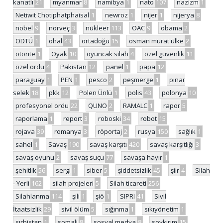
kanatlı
21
myanmar
8
namibya
1
nato
107
nazizm
1
Netiwit Chotiphatphaisal
1
newroz
1
nijer
1
nijerya
8
nobel
9
norveç
3
nükleer
113
OAC
9
obama
2
ODTÜ
1
ohal
43
ortadoğu
15
osman murat ülke
2
otorite
1
Oyak
10
oyuncak silah
4
özel güvenlik
11
özel ordu
4
Pakistan
12
panel
1
papa
12
paraguay
1
PEN
1
pesco
2
peşmerge
1
pınar
selek
18
pkk
12
Polen Ünlü
1
polis
43
polonya
10
profesyonel ordu
22
QUNO
2
RAMALC
1
rapor
5
raporlama
1
report
3
roboski
34
robot
15
rojava
39
romanya
3
röportaj
2
rusya
150
sağlık
1
sahel
1
Savaş
190
savaş karşıtı
420
savaş karşıtlığı
3
savaş oyunu
2
savaş suçu
77
savaşa hayır
1
şehitlik
56
sergi
1
siber
5
şiddetsizlik
45
şiir
4
Silah
- Yerli
162
silah projeleri
5
Silah ticareti
256
Silahlanma
114
şili
1
şiö
1
SIPRI
41
Sivil
İtaatsizlik
29
sivil ölüm
5
sığınma
1
sıkıyönetim
1
sırbistan
1
somali
8
sosyal medya
8
soykırım
15