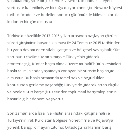
yasaklanmış, yine birçok kentte Newroz’u kutlamak isteyen
yurttaşlar katledilmiş ve birçoğu da yaralanmıştır. Newroz böylesi
tarihi mücadele ve bedeller sonucu günümüzde kitlesel olarak
kutlanan bir gün olmuştur.
Türkiye’de özellikle 2013-2015 yılları arasında başlayan çözüm
süreci girişiminin başarısız olması ile 24 Temmuz 2015 tarihinden
bu yana devam eden silahlı çatışma ve bölgesel savaş hali; Kürt
sorununu çözümsüz bırakmış ve Türkiye’nin giderek
otoriterleştiği, Kürtler başta olmak üzere muhalif bütün kesimleri
baskı rejimi altında yaşamaya zorlayan bir sürecin başlangıcı
olmuştur. Bu baskı ortamında temel hak ve özgürlükler
konusunda gerileme yaşandığı; Türkiye’de giderek artan ırkçılık
ve özelde Kürt karşıtlığı üzerinden toplumsal barış taleplerinin
bastırıldığı bir dönemi yaşıyoruz.
Son zamanlarda İsrail ve Filistin arasındaki çatışma hali ile
Türkiye’nin Irak Kürdistan Bölgesel Yönetimi’ne ve Rojava’ya
yönelik barışçıl olmayan tutumu; Ortadoğu halklarının barış