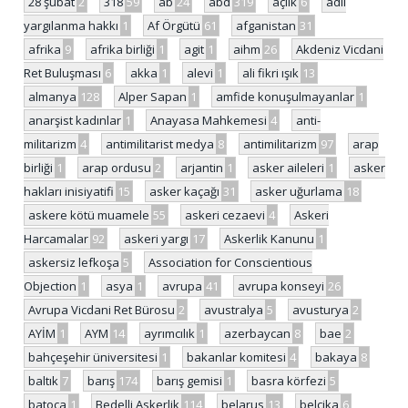
28 şubat
2
318
59
ab
24
abd
319
açlık
6
adil
yargılanma hakkı
1
Af Örgütü
61
afganistan
31
afrika
9
afrika birliği
1
agit
1
aihm
26
Akdeniz Vicdani
Ret Buluşması
6
akka
1
alevi
1
ali fikri ışık
13
almanya
128
Alper Sapan
1
amfide konuşulmayanlar
1
anarşist kadınlar
1
Anayasa Mahkemesi
4
anti-
militarizm
4
antimilitarist medya
8
antimilitarizm
97
arap
birliği
1
arap ordusu
2
arjantin
1
asker aileleri
1
asker
hakları inisiyatifi
15
asker kaçağı
31
asker uğurlama
18
askere kötü muamele
55
askeri cezaevi
4
Askeri
Harcamalar
92
askeri yargı
17
Askerlik Kanunu
1
askersiz lefkoşa
5
Association for Conscientious
Objection
1
asya
1
avrupa
41
avrupa konseyi
26
Avrupa Vicdani Ret Bürosu
2
avustralya
5
avusturya
2
AYİM
1
AYM
14
ayrımcılık
1
azerbaycan
8
bae
2
bahçeşehir üniversitesi
1
bakanlar komitesi
4
bakaya
8
baltık
7
barış
174
barış gemisi
1
basra körfezi
5
batoça
1
Bedelli Askerlik
114
belarus
13
belçika
6