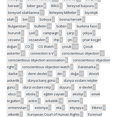
beraat
1
biber gazı
8
BİKG
1
bireysel başvuru
2
bireysel silahlanma
71
Birleşmiş Milletler
2
biyolojik
silah
1
bm
172
bolivya
2
bosna hersek
2
Bulgaristan
3
bulletin
14
bülten
11
burkina faso
1
burundi
2
çad
1
campaign
5
çarşı
1
çekya
1
cezaevi
1
cezaevleri
6
chp
1
çin
35
çınar koçgiri
doğan
3
CO
1
CO Watch
2
çocuk
150
Çocuk
askerler
45
connection e.V
7
conscientious objection
16
conscientious objection association
5
conscientious objection
right
1
conscientious objection watch
9
Danimarka
6
darbe
76
derin devlet
10
din
3
doğa
10
dövizli
askerlik
7
dünya barış günü
1
dünya vicdani retçiler
günü
2
dürzi vicdani retçi
3
duyuru
1
e-devlet
1
ebco
64
ebola
1
eğitim zayiatı
1
ekoloji
3
emek
örgütleri
1
eritre
1
erkeklik
18
ermeni
5
ermenistan
5
estonya
2
eta
5
etiyopya
4
Etkiniz
1
etkinlik
1
European Court of Human Rights
1
Evrensel