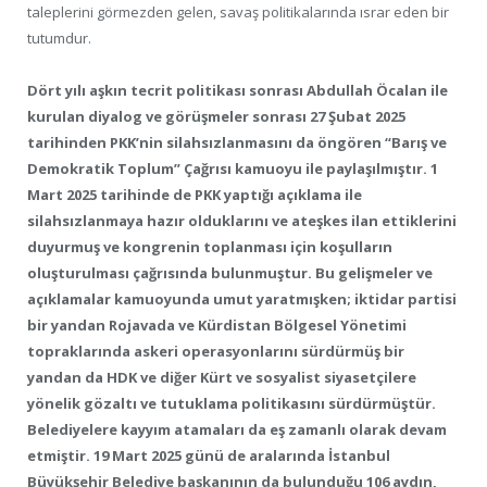
taleplerini görmezden gelen, savaş politikalarında ısrar eden bir
tutumdur.
Dört yılı aşkın tecrit politikası sonrası Abdullah Öcalan ile
kurulan diyalog ve görüşmeler sonrası 27 Şubat 2025
tarihinden PKK’nin silahsızlanmasını da öngören “Barış ve
Demokratik Toplum” Çağrısı kamuoyu ile paylaşılmıştır. 1
Mart 2025 tarihinde de PKK yaptığı açıklama ile
silahsızlanmaya hazır olduklarını ve ateşkes ilan ettiklerini
duyurmuş ve kongrenin toplanması için koşulların
oluşturulması çağrısında bulunmuştur. Bu gelişmeler ve
açıklamalar kamuoyunda umut yaratmışken; iktidar partisi
bir yandan Rojavada ve Kürdistan Bölgesel Yönetimi
topraklarında askeri operasyonlarını sürdürmüş bir
yandan da HDK ve diğer Kürt ve sosyalist siyasetçilere
yönelik gözaltı ve tutuklama politikasını sürdürmüştür.
Belediyelere kayyım atamaları da eş zamanlı olarak devam
etmiştir. 19 Mart 2025 günü de aralarında İstanbul
Büyükşehir Belediye başkanının da bulunduğu 106 aydın,