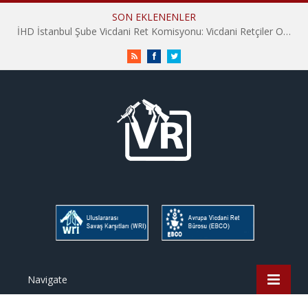
SON EKLENENLER
İHD İstanbul Şube Vicdani Ret Komisyonu: Vicdani Retçiler Olarak Destek İçin Buradayız!
RSS
Facebook
Twitter
Navigate