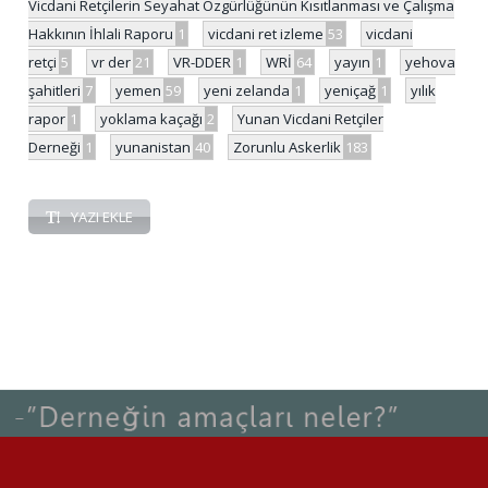
Vicdani Retçilerin Seyahat Özgürlüğünün Kısıtlanması ve Çalışma
Hakkının İhlali Raporu
1
vicdani ret izleme
53
vicdani
retçi
5
vr der
21
VR-DDER
1
WRİ
64
yayın
1
yehova
şahitleri
7
yemen
59
yeni zelanda
1
yeniçağ
1
yılık
rapor
1
yoklama kaçağı
2
Yunan Vicdani Retçiler
Derneği
1
yunanistan
40
Zorunlu Askerlik
183
YAZI EKLE