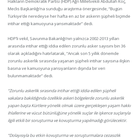
Halkların Demokratik Partisi (HDP) Ağrı Milletvekili Abdullah Koç,
Meclis Başkanlığı’na sunduğu araştırma önergesinde, “Bugün
Türkiye’de neredeyse her hafta en az bir askerin şüpheli biçimde
intihar ettiği kamuoyuna yansımaktadır” dedi.
HDP’li vekil, Savunma Bakanlığı’nın yalnızca 2002-2013 yılları
arasında intihar ettiği iddia edilen zorunlu asker sayısını bin 36
olarak açıkladığını hatırlatarak, “Ancak son 5 yıllık dönemde
zorunlu askerlik sırasında yaşanan şüpheli intihar sayısına ilişkin
basına ve kamuoyuna yansıyanların dışında bir veri
bulunmamaktadır” dedi.
“Zorunlu askerlik sırasında intihar ettiği iddia edilen şüpheli
vakalara bakıldığında özellikle askeri bölgelerde zorunlu askerlik
yapan başta Kürtlere yönelik olmak üzere gerçekleşen yaşam hakkı
ihlallerine ve vücut bütünlüğüne yönelik suçlar ile işkence suçlarıyla
ilgili etkili bir soruşturma ve kovuşturma yapılmadığı görülecektir.
“Dolayısıyla bu etkin kovuşturma ve soruşturmalara cezasızlık