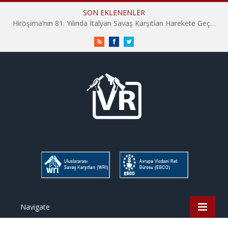
SON EKLENENLER
Hiroşima’nın 81. Yılında İtalyan Savaş Karşıtları Harekete Geçti: “Hatırlamak yeterli değil”
RSS
Facebook
Twitter
Navigate