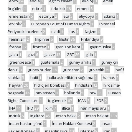
ebco
64
ebola
1
eğitim zayiatı
1
ekoloji
3
emek
örgütleri
1
eritre
1
erkeklik
18
ermeni
5
ermenistan
5
estonya
2
eta
5
etiyopya
4
Etkiniz
1
etkinlik
1
European Court of Human Rights
1
Evrensel
Periyodik İnceleme
2
ezidi
1
fas
1
faşizm
4
feminizm
2
filipinler
6
filistin
36
Finlandiya
9
fransa
37
frontex
1
garnizon kent
1
gayrimüslim
7
gaza
1
gazi
6
gazze
13
GBT
86
gıda
1
greenpeace
1
guatemala
2
güney afrika
1
güney çin
denizi
3
güney sudan
16
gürcistan
2
güvenlik
35
hafif
silahlar
3
haiti
1
halkı askerlikten soğutma
1
hamas
2
hayvan
20
hidrojen bombası
3
hindistan
12
hirosima-
nagasaki
16
hırvatistan
1
hollanda
5
hrw
31
Human
Rights Committee
1
iç güvenlik
67
ICAN
3
IFOR
2
İHA
41
İHD
29
iklim
7
iltica
1
inan mayıs aru
1
incirlik
6
İngiltere
45
insan hakkı
2
insan hakları
138
insan hakları günü
2
İnsan Hakları Komitesi
2
İnsan
Hakları Konseyi
1
insanlık suçu
10
internet
9
iran
15