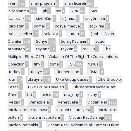
- Yerli
162
silah projeleri
5
Silah ticareti
256
Silahlanma
114
şili
1
şiö
1
SIPRI
41
Sivil
İtaatsizlik
29
sivil ölüm
5
sığınma
1
sıkıyönetim
1
sırbistan
1
somali
8
sosyal medya
8
soykırım
15
sözleşmeli er
17
srilanka
2
sudan
12
Şüpheli Asker
Ölümleri
358
Suriye
172
Suruç Katliamı
1
suudi
arabistan
45
tayland
16
tayvan
4
tck 318
1
The
Multiplier Effect Of The Violation Of The Right To Conscientious
Objection
1
tihv
5
toma
2
TSK
188
tunus
1
turkey
2
türkiye
410
türkmenistan
2
tüsiad
6
ucm
10
ukrayna
118
Ulke Group Cases
1
Ülke Group of
Cases
1
Ülke Grubu Davaları
2
Uluslararası Vicdani Ret
Günü
1
UN
1
unicef
26
uruguay
1
uzay
1
vegan
3
Venezuela
1
venezuella
2
Vicdani Ret
1302
vicdani ret açıklaması
1
vicdani ret atölyesi
1
vicdani ret
bülten
2
vicdani ret bülteni
7
Vicdani Ret Derneği
278
vicdani ret hakkı
8
Vicdani Ret Hakkının İhlali Katmerli Etkisi: