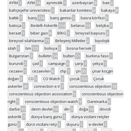
AYİM
1
AYM
14
ayrımcılık
1
azerbaycan
8
bae
2
bahçeşehir üniversitesi
1
bakanlar komitesi
4
bakaya
8
baltık
7
barış
174
barış gemisi
1
basra körfezi
5
batoça
1
Bedelli Askerlik
114
belarus
13
belçika
6
beraat
1
biber gazı
8
BİKG
1
bireysel başvuru
2
bireysel silahlanma
71
Birleşmiş Milletler
2
biyolojik
silah
1
bm
172
bolivya
2
bosna hersek
2
Bulgaristan
3
bulletin
14
bülten
11
burkina faso
1
burundi
2
çad
1
campaign
5
çarşı
1
çekya
1
cezaevi
1
cezaevleri
6
chp
1
çin
35
çınar koçgiri
doğan
3
CO
1
CO Watch
2
çocuk
150
Çocuk
askerler
45
connection e.V
7
conscientious objection
16
conscientious objection association
5
conscientious objection
right
1
conscientious objection watch
9
Danimarka
6
darbe
76
derin devlet
10
din
3
doğa
10
dövizli
askerlik
7
dünya barış günü
1
dünya vicdani retçiler
günü
2
dürzi vicdani retçi
3
duyuru
1
e-devlet
1