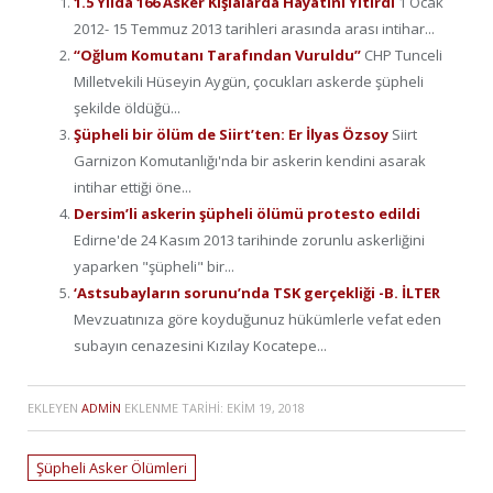
1.5 Yılda 166 Asker Kışlalarda Hayatını Yitirdi
1 Ocak
2012- 15 Temmuz 2013 tarihleri arasında arası intihar...
“Oğlum Komutanı Tarafından Vuruldu”
CHP Tunceli
Milletvekili Hüseyin Aygün, çocukları askerde şüpheli
şekilde öldüğü...
Şüpheli bir ölüm de Siirt’ten: Er İlyas Özsoy
Siirt
Garnizon Komutanlığı'nda bir askerin kendini asarak
intihar ettiği öne...
Dersim’li askerin şüpheli ölümü protesto edildi
Edirne'de 24 Kasım 2013 tarihinde zorunlu askerliğini
yaparken "şüpheli" bir...
‘Astsubayların sorunu’nda TSK gerçekliği -B. İLTER
Mevzuatınıza göre koyduğunuz hükümlerle vefat eden
subayın cenazesini Kızılay Kocatepe...
EKLEYEN
ADMIN
EKLENME TARIHI:
EKIM 19, 2018
Şüpheli Asker Ölümleri