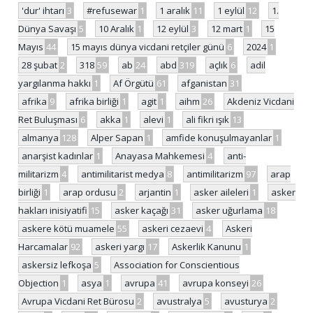
'dur' ihtarı
3
#refusewar
1
1 aralık
11
1 eylül
12
1.
Dünya Savaşı
5
10 Aralık
1
12 eylül
3
12 mart
1
15
Mayıs
44
15 mayıs dünya vicdani retçiler günü
6
2024
1
28 şubat
2
318
59
ab
24
abd
319
açlık
6
adil
yargılanma hakkı
1
Af Örgütü
61
afganistan
31
afrika
9
afrika birliği
1
agit
1
aihm
26
Akdeniz Vicdani
Ret Buluşması
6
akka
1
alevi
1
ali fikri ışık
13
almanya
128
Alper Sapan
1
amfide konuşulmayanlar
1
anarşist kadınlar
1
Anayasa Mahkemesi
4
anti-
militarizm
4
antimilitarist medya
8
antimilitarizm
97
arap
birliği
1
arap ordusu
2
arjantin
1
asker aileleri
1
asker
hakları inisiyatifi
15
asker kaçağı
31
asker uğurlama
18
askere kötü muamele
55
askeri cezaevi
4
Askeri
Harcamalar
92
askeri yargı
17
Askerlik Kanunu
1
askersiz lefkoşa
5
Association for Conscientious
Objection
1
asya
1
avrupa
41
avrupa konseyi
26
Avrupa Vicdani Ret Bürosu
2
avustralya
5
avusturya
2