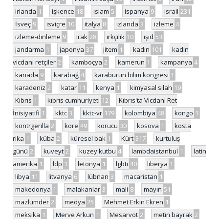
irlanda
1
işkence
18
islam
5
ispanya
9
israil
231
İsveç
9
isviçre
10
italya
8
izlanda
3
izleme
4
izleme-dinleme
9
ırak
28
ırkçılık
10
ışid
53
jandarma
1
japonya
37
jitem
1
kadın
101
kadın
vicdani retçiler
2
kamboçya
2
kamerun
1
kampanya
4
kanada
9
karabağ
4
karaburun bilim kongresi
1
karadeniz
2
katar
11
kenya
1
kimyasal silah
19
Kıbrıs
1
kıbrıs cumhuriyeti
12
Kıbrıs'ta Vicdani Ret
İnisiyatifi
1
kktc
3
kktc-vr
179
kolombiya
48
kongo
1
kontrgerilla
2
kore
49
korucu
30
kosova
1
kosta
rika
1
küba
2
küresel bak
1
Kürt
317
kurtuluş
günü
2
kuveyt
2
kuzey kutbu
4
lambdaistanbul
1
latin
amerika
1
ldp
1
letonya
1
lgbti
40
liberya
1
libya
11
litvanya
6
lübnan
3
macaristan
1
makedonya
1
malakanlar
3
mali
8
mayın
51
mazlumder
2
medya
25
Mehmet Erkin Ekren
1
meksika
1
Merve Arkun
1
Mesarvot
2
metin bayrak
2