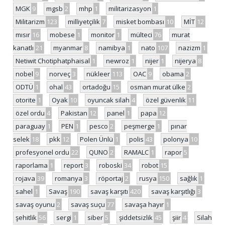
MGK
9
mgsb
2
mhp
1
militarizasyon
1
Militarizm
123
milliyetçilik
7
misket bombası
10
MİT
12
mısır
16
mobese
1
monitor
1
mülteci
76
murat
kanatlı
21
myanmar
8
namibya
1
nato
107
nazizm
1
Netiwit Chotiphatphaisal
1
newroz
1
nijer
1
nijerya
8
nobel
9
norveç
3
nükleer
113
OAC
9
obama
2
ODTÜ
1
ohal
43
ortadoğu
15
osman murat ülke
2
otorite
1
Oyak
10
oyuncak silah
4
özel güvenlik
11
özel ordu
4
Pakistan
12
panel
1
papa
12
paraguay
1
PEN
1
pesco
2
peşmerge
1
pınar
selek
18
pkk
12
Polen Ünlü
1
polis
43
polonya
10
profesyonel ordu
22
QUNO
2
RAMALC
1
rapor
5
raporlama
1
report
3
roboski
34
robot
15
rojava
39
romanya
3
röportaj
2
rusya
150
sağlık
1
sahel
1
Savaş
190
savaş karşıtı
420
savaş karşıtlığı
3
savaş oyunu
2
savaş suçu
77
savaşa hayır
1
şehitlik
56
sergi
1
siber
5
şiddetsizlik
45
şiir
4
Silah