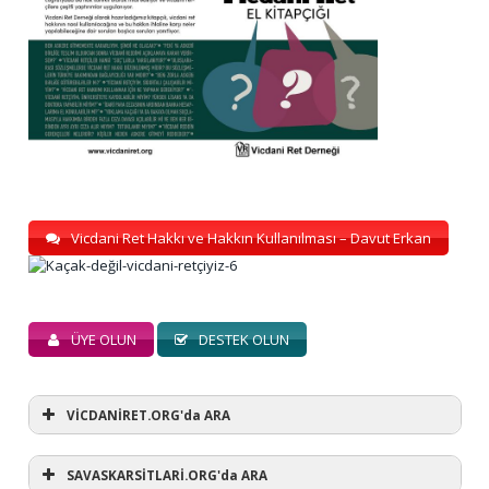
Vicdani Ret Hakkı ve Hakkın Kullanılması – Davut Erkan
ÜYE OLUN
DESTEK OLUN
VİCDANİRET.ORG'da ARA
SAVASKARSİTLARİ.ORG'da ARA