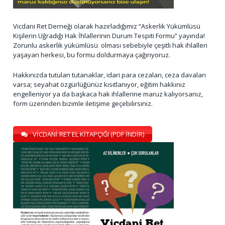
Vicdani Ret Derneği olarak hazırladığımız “Askerlik Yükümlüsü
Kişilerin Uğradığı Hak İhlallerinin Durum Tespiti Formu” yayında!
Zorunlu askerlik yükümlüsü olması sebebiyle çeşitli hak ihlalleri
yaşayan herkesi, bu formu doldurmaya çağırıyoruz.
Hakkınızda tutulan tutanaklar, idari para cezaları, ceza davaları
varsa; seyahat özgürlüğünüz kısıtlanıyor, eğitim hakkınız
engelleniyor ya da başkaca hak ihlallerine maruz kalıyorsanız,
form üzerinden bizimle iletişime geçebilirsiniz.
VİCDANİ RET EL KİTAPÇIĞI (PDF İNDİR)