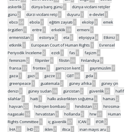
askerlik
7
dünya barış günü
1
dünya vicdani retçiler
günü
2
dürzi vicdani retçi
3
duyuru
1
e-devlet
1
ebco
64
ebola
1
eğitim zayiatı
1
ekoloji
3
emek
örgütleri
1
eritre
1
erkeklik
18
ermeni
5
ermenistan
5
estonya
2
eta
5
etiyopya
4
Etkiniz
1
etkinlik
1
European Court of Human Rights
1
Evrensel
Periyodik İnceleme
2
ezidi
1
fas
1
faşizm
4
feminizm
2
filipinler
6
filistin
36
Finlandiya
9
fransa
37
frontex
1
garnizon kent
1
gayrimüslim
7
gaza
1
gazi
6
gazze
13
GBT
86
gıda
1
greenpeace
1
guatemala
2
güney afrika
1
güney çin
denizi
3
güney sudan
16
gürcistan
2
güvenlik
35
hafif
silahlar
3
haiti
1
halkı askerlikten soğutma
1
hamas
2
hayvan
20
hidrojen bombası
3
hindistan
12
hirosima-
nagasaki
16
hırvatistan
1
hollanda
5
hrw
31
Human
Rights Committee
1
iç güvenlik
67
ICAN
3
IFOR
2
İHA
41
İHD
29
iklim
7
iltica
1
inan mayıs aru
1