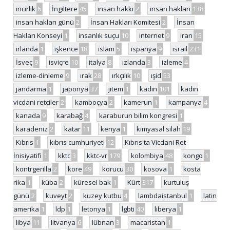
incirlik
6
İngiltere
45
insan hakkı
2
insan hakları
138
insan hakları günü
2
İnsan Hakları Komitesi
2
İnsan
Hakları Konseyi
1
insanlık suçu
10
internet
9
iran
15
irlanda
1
işkence
18
islam
5
ispanya
9
israil
231
İsveç
9
isviçre
10
italya
8
izlanda
3
izleme
4
izleme-dinleme
9
ırak
28
ırkçılık
10
ışid
53
jandarma
1
japonya
37
jitem
1
kadın
101
kadın
vicdani retçiler
2
kamboçya
2
kamerun
1
kampanya
4
kanada
9
karabağ
4
karaburun bilim kongresi
1
karadeniz
2
katar
11
kenya
1
kimyasal silah
19
Kıbrıs
1
kıbrıs cumhuriyeti
12
Kıbrıs'ta Vicdani Ret
İnisiyatifi
1
kktc
3
kktc-vr
179
kolombiya
48
kongo
1
kontrgerilla
2
kore
49
korucu
30
kosova
1
kosta
rika
1
küba
2
küresel bak
1
Kürt
317
kurtuluş
günü
2
kuveyt
2
kuzey kutbu
4
lambdaistanbul
1
latin
amerika
1
ldp
1
letonya
1
lgbti
40
liberya
1
libya
11
litvanya
6
lübnan
3
macaristan
1