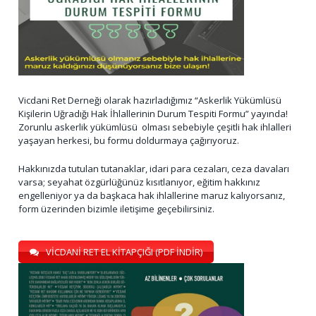
Vicdani Ret Derneği olarak hazırladığımız “Askerlik Yükümlüsü
Kişilerin Uğradığı Hak İhlallerinin Durum Tespiti Formu” yayında!
Zorunlu askerlik yükümlüsü olması sebebiyle çeşitli hak ihlalleri
yaşayan herkesi, bu formu doldurmaya çağırıyoruz.
Hakkınızda tutulan tutanaklar, idari para cezaları, ceza davaları
varsa; seyahat özgürlüğünüz kısıtlanıyor, eğitim hakkınız
engelleniyor ya da başkaca hak ihlallerine maruz kalıyorsanız,
form üzerinden bizimle iletişime geçebilirsiniz.
VİCDANİ RET EL KİTAPÇIĞI (PDF İNDİR)