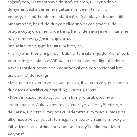
coğrafyada, Mezopotamya’da, Kafkaslarda, Ukrayna’da ve
dünyanın başka yerlerinde çatışmanın ve militarizmin,
emperyalist müdahalelerin alabildiği yoğun olarak devam ettiği
bir zamanda, her dilde dünya halklarına dayanışmamızı da
ortaya koyuyoruz, her dilde barış, her dilde savaşa ve militarizme
hayır denmesi çağrısını yapıyoruz.
Anti-militarist ve işgal karşıtı tüm bireyleri;
• Türkiye’nin Kıbrıs’ı işgali son bulana, tüm silahlı güçler Kıbrıs’ı terk
edene, İngiliz üsleri ve ABD başta olmak üzerine diğer ülkelerin
askeri tesisleri kapatılana kadar her yıl yeniden “Ayşe tatil bitti,
artık evine” demek için,
• Militarizmin evlerimize, sokaklarımıza, ilişkilerimize yansımasına
dur demek, eşitlikçi ve özgürlükçü varoluşlar için,
• Kıbrıs’ın kuzeyinde yaşayanların bilinçli olarak üretimden
koparılmasına, Ankara merkezli sömürüye, askeri yönetime, polis
devletine, Kıbrıs’ın kuzeyindeki irademizin elimizden alınmasına,
ülkemizde ve dünyadaki tüm işgallerin, baskıcı rejimlerin bekçisi
militarizme karşı bizimle beraber sesimizi yükseltmeye davet
ediyoruz.