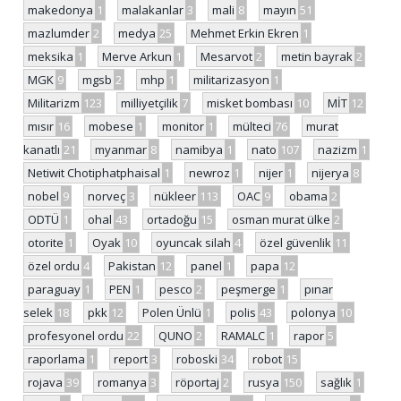
makedonya
1
malakanlar
3
mali
8
mayın
51
mazlumder
2
medya
25
Mehmet Erkin Ekren
1
meksika
1
Merve Arkun
1
Mesarvot
2
metin bayrak
2
MGK
9
mgsb
2
mhp
1
militarizasyon
1
Militarizm
123
milliyetçilik
7
misket bombası
10
MİT
12
mısır
16
mobese
1
monitor
1
mülteci
76
murat
kanatlı
21
myanmar
8
namibya
1
nato
107
nazizm
1
Netiwit Chotiphatphaisal
1
newroz
1
nijer
1
nijerya
8
nobel
9
norveç
3
nükleer
113
OAC
9
obama
2
ODTÜ
1
ohal
43
ortadoğu
15
osman murat ülke
2
otorite
1
Oyak
10
oyuncak silah
4
özel güvenlik
11
özel ordu
4
Pakistan
12
panel
1
papa
12
paraguay
1
PEN
1
pesco
2
peşmerge
1
pınar
selek
18
pkk
12
Polen Ünlü
1
polis
43
polonya
10
profesyonel ordu
22
QUNO
2
RAMALC
1
rapor
5
raporlama
1
report
3
roboski
34
robot
15
rojava
39
romanya
3
röportaj
2
rusya
150
sağlık
1