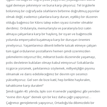
işgal demeye çekinmiyor ve buna karşı çıkıyoruz. Tel örgülerle
bölünmüş bir coğrafyada silahlarını birbirine doğrultmuş piyonlar
olmak değil, irademizi çalanlara karşı duran, eşitlikçi bir düzenin
olduğu bağımsız bir Kıbrıs talep eden siyasi özneler olmaktır
derdimiz. Ordularıyla, memurlarıyla ve paralarıyla bizi satın
almaya çalışanlara karşı bir haykırış, bir isyan ve bağımsızlık
yolunda emperyalist kuşatmaya karşı bir duruşun önemini
yineliyoruz. Yaşamlarımızı dikenli tellerle tutsak etmeye çalışan
tüm işgal ordularının postallarını hemen şimdi üzerimizden
çekmelerini istiyoruz! Biz, militarist baskı düzeninde yaşamayı,
polis devletinin kuklaları olmayı kabul etmiyoruz! Sokaklarda
özgürce yürümek, şarkılarımızı söylemek, milliyetçiliğin piyonu
olmamak ve dans edebileceğimiz bir devrim için sesimizi
yükseltiyoruz. Gel sen de bize katıl, hep birlikte haykıralım,
tahakküme karşı duralım!”
Şimdi işgalin 40. yılında, tıpkı son 4 senedir yaptığımız gibi yeniden
“evine dön Ayşe” demek için bir kez daha çağrı yapıyoruz…
Çağrımızı genişleterek yapıyoruz, Ortadoğu’da dibimizdeki bir