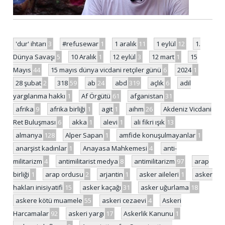
'dur' ihtarı
3
#refusewar
1
1 aralık
11
1 eylül
12
1.
Dünya Savaşı
5
10 Aralık
1
12 eylül
3
12 mart
1
15
Mayıs
44
15 mayıs dünya vicdani retçiler günü
6
2024
1
28 şubat
2
318
59
ab
24
abd
319
açlık
6
adil
yargılanma hakkı
1
Af Örgütü
61
afganistan
31
afrika
9
afrika birliği
1
agit
1
aihm
26
Akdeniz Vicdani
Ret Buluşması
6
akka
1
alevi
1
ali fikri ışık
13
almanya
128
Alper Sapan
1
amfide konuşulmayanlar
1
anarşist kadınlar
1
Anayasa Mahkemesi
4
anti-
militarizm
4
antimilitarist medya
8
antimilitarizm
97
arap
birliği
1
arap ordusu
2
arjantin
1
asker aileleri
1
asker
hakları inisiyatifi
15
asker kaçağı
31
asker uğurlama
18
askere kötü muamele
55
askeri cezaevi
4
Askeri
Harcamalar
92
askeri yargı
17
Askerlik Kanunu
1