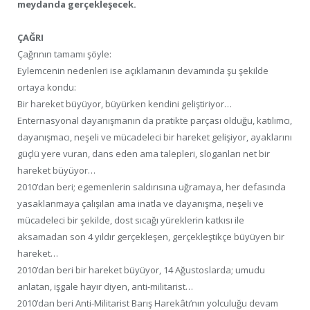
meydanda gerçekleşecek.
ÇAĞRI
Çağrının tamamı şöyle:
Eylemcenin nedenleri ise açıklamanın devamında şu şekilde
ortaya kondu:
Bir hareket büyüyor, büyürken kendini geliştiriyor…
Enternasyonal dayanışmanın da pratikte parçası olduğu, katılımcı,
dayanışmacı, neşeli ve mücadeleci bir hareket gelişiyor, ayaklarını
güçlü yere vuran, dans eden ama talepleri, sloganları net bir
hareket büyüyor…
2010’dan beri; egemenlerin saldırısına uğramaya, her defasında
yasaklanmaya çalışılan ama inatla ve dayanışma, neşeli ve
mücadeleci bir şekilde, dost sıcağı yüreklerin katkısı ile
aksamadan son 4 yıldır gerçekleşen, gerçekleştikçe büyüyen bir
hareket…
2010’dan beri bir hareket büyüyor, 14 Ağustoslarda; umudu
anlatan, işgale hayır diyen, anti-militarist…
2010’dan beri Anti-Militarist Barış Harekâtı’nın yolculuğu devam