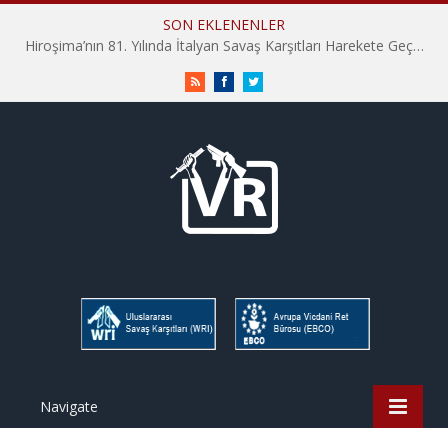
SON EKLENENLER
Hiroşima’nın 81. Yılında İtalyan Savaş Karşıtları Harekete Geçti: “Hatırlamak yeterli değil”
RSS
Facebook
Twitter
Navigate