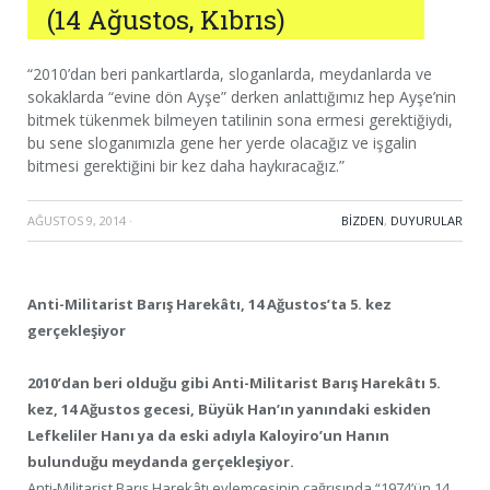
(14 Ağustos, Kıbrıs)
“2010’dan beri pankartlarda, sloganlarda, meydanlarda ve
sokaklarda “evine dön Ayşe” derken anlattığımız hep Ayşe’nin
bitmek tükenmek bilmeyen tatilinin sona ermesi gerektiğiydi,
bu sene sloganımızla gene her yerde olacağız ve işgalin
bitmesi gerektiğini bir kez daha haykıracağız.”
AĞUSTOS 9, 2014
·
BIZDEN
,
DUYURULAR
Anti-Militarist Barış Harekâtı, 14 Ağustos’ta 5. kez
gerçekleşiyor
2010’dan beri olduğu gibi Anti-Militarist Barış Harekâtı 5.
kez, 14 Ağustos gecesi, Büyük Han’ın yanındaki eskiden
Lefkeliler Hanı ya da eski adıyla Kaloyiro’un Hanın
bulunduğu meydanda gerçekleşiyor.
Anti-Militarist Barış Harekâtı eylemcesinin çağrısında “1974’ün 14