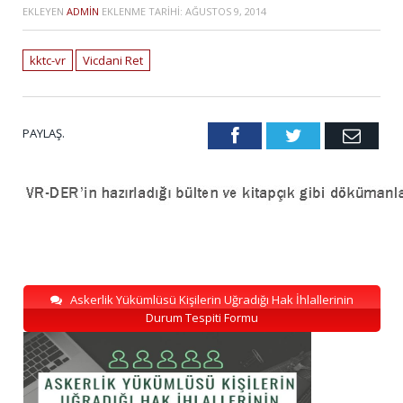
EKLEYEN
ADMIN
EKLENME TARIHI:
AĞUSTOS 9, 2014
kktc-vr
Vicdani Ret
PAYLAŞ.
Facebook
Twitter
Emai
Askerlik Yükümlüsü Kişilerin Uğradığı Hak İhlallerinin
Durum Tespiti Formu