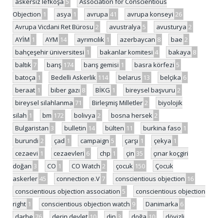
askersiz lefkoşa
5
Association for Conscientious
Objection
1
asya
1
avrupa
41
avrupa konseyi
26
Avrupa Vicdani Ret Bürosu
2
avustralya
5
avusturya
2
AYİM
1
AYM
14
ayrımcılık
1
azerbaycan
8
bae
2
bahçeşehir üniversitesi
1
bakanlar komitesi
4
bakaya
8
baltık
7
barış
174
barış gemisi
1
basra körfezi
5
batoça
1
Bedelli Askerlik
114
belarus
13
belçika
6
beraat
1
biber gazı
8
BİKG
1
bireysel başvuru
2
bireysel silahlanma
71
Birleşmiş Milletler
2
biyolojik
silah
1
bm
172
bolivya
2
bosna hersek
2
Bulgaristan
3
bulletin
14
bülten
11
burkina faso
1
burundi
2
çad
1
campaign
5
çarşı
1
çekya
1
cezaevi
1
cezaevleri
6
chp
1
çin
35
çınar koçgiri
doğan
3
CO
1
CO Watch
2
çocuk
150
Çocuk
askerler
45
connection e.V
7
conscientious objection
16
conscientious objection association
5
conscientious objection
right
1
conscientious objection watch
9
Danimarka
6
darbe
76
derin devlet
10
din
3
doğa
10
dövizli