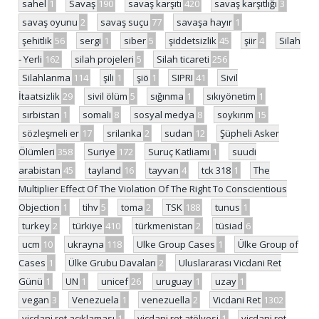
sahel
1
Savaş
190
savaş karşıtı
420
savaş karşıtlığı
3
savaş oyunu
2
savaş suçu
77
savaşa hayır
1
şehitlik
56
sergi
1
siber
5
şiddetsizlik
45
şiir
4
Silah
- Yerli
162
silah projeleri
5
Silah ticareti
256
Silahlanma
114
şili
1
şiö
1
SIPRI
41
Sivil
İtaatsizlik
29
sivil ölüm
5
sığınma
1
sıkıyönetim
1
sırbistan
1
somali
8
sosyal medya
8
soykırım
15
sözleşmeli er
17
srilanka
2
sudan
12
Şüpheli Asker
Ölümleri
358
Suriye
172
Suruç Katliamı
1
suudi
arabistan
45
tayland
16
tayvan
4
tck 318
1
The
Multiplier Effect Of The Violation Of The Right To Conscientious
Objection
1
tihv
5
toma
2
TSK
188
tunus
1
turkey
2
türkiye
410
türkmenistan
2
tüsiad
6
ucm
10
ukrayna
118
Ulke Group Cases
1
Ülke Group of
Cases
1
Ülke Grubu Davaları
2
Uluslararası Vicdani Ret
Günü
1
UN
1
unicef
26
uruguay
1
uzay
1
vegan
3
Venezuela
1
venezuella
2
Vicdani Ret
1302
vicdani ret açıklaması
1
vicdani ret atölyesi
1
vicdani ret