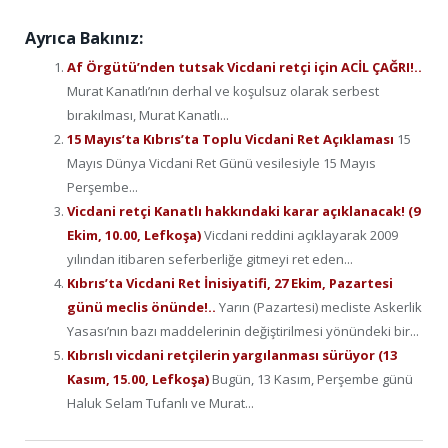
Ayrıca Bakınız:
Af Örgütü’nden tutsak Vicdani retçi için ACİL ÇAĞRI!..
Murat Kanatlı’nın derhal ve koşulsuz olarak serbest
bırakılması, Murat Kanatlı...
15 Mayıs’ta Kıbrıs’ta Toplu Vicdani Ret Açıklaması
15
Mayıs Dünya Vicdani Ret Günü vesilesiyle 15 Mayıs
Perşembe...
Vicdani retçi Kanatlı hakkındaki karar açıklanacak! (9
Ekim, 10.00, Lefkoşa)
Vicdani reddini açıklayarak 2009
yılından itibaren seferberliğe gitmeyi ret eden...
Kıbrıs’ta Vicdani Ret İnisiyatifi, 27 Ekim, Pazartesi
günü meclis önünde!..
Yarın (Pazartesi) mecliste Askerlik
Yasası’nın bazı maddelerinin değiştirilmesi yönündeki bir...
Kıbrıslı vicdani retçilerin yargılanması sürüyor (13
Kasım, 15.00, Lefkoşa)
Bugün, 13 Kasım, Perşembe günü
Haluk Selam Tufanlı ve Murat...