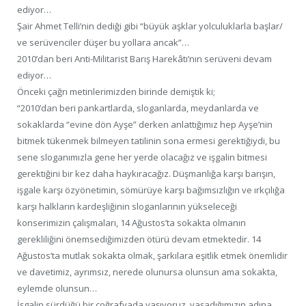
ediyor…
Şair Ahmet Telli’nin dediği gibi “büyük aşklar yolculuklarla başlar/
ve serüvenciler düşer bu yollara ancak”…
2010’dan beri Anti-Militarist Barış Harekâtı’nın serüveni devam
ediyor…
Önceki çağrı metinlerimizden birinde demiştik ki;
“2010’dan beri pankartlarda, sloganlarda, meydanlarda ve
sokaklarda “evine dön Ayşe” derken anlattığımız hep Ayşe’nin
bitmek tükenmek bilmeyen tatilinin sona ermesi gerektiğiydi, bu
sene sloganımızla gene her yerde olacağız ve işgalin bitmesi
gerektiğini bir kez daha haykıracağız. Düşmanlığa karşı barışın,
işgale karşı özyönetimin, sömürüye karşı bağımsızlığın ve ırkçılığa
karşı halkların kardeşliğinin sloganlarının yükseleceği
konserimizin çalışmaları, 14 Ağustos’ta sokakta olmanın
gerekliliğini önemsediğimizden ötürü devam etmektedir. 14
Ağustos’ta mutlak sokakta olmak, şarkılara eşitlik etmek önemlidir
ve davetimiz, ayrımsız, nerede olunursa olunsun ama sokakta,
eylemde olunsun…
İşgalin sürdüğü bir coğrafyada yaşıyoruz, yaşadığımızın adına