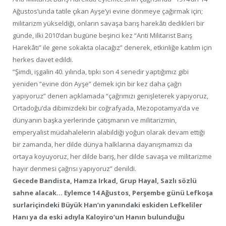
Ağustos’unda tatile çıkan Ayşe’yi evine dönmeye çağırmak için;
militarizm yükseldiği, onların savaşa barış harekâtı dedikleri bir
günde, ilki 2010’dan bugüne beşinci kez “Anti Militarist Barış
Harekâtı” ile gene sokakta olacağız” denerek, etkinliğe katılım için
herkes davet edildi.
“Şimdi, işgalin 40. yılında, tıpkı son 4 senedir yaptığımız gibi
yeniden “evine dön Ayşe” demek için bir kez daha çağrı
yapıyoruz” denen açıklamada “çağrımızı genişleterek yapıyoruz,
Ortadoğu’da dibimizdeki bir coğrafyada, Mezopotamya’da ve
dünyanın başka yerlerinde çatışmanın ve militarizmin,
emperyalist müdahalelerin alabildiği yoğun olarak devam ettiği
bir zamanda, her dilde dünya halklarına dayanışmamızı da
ortaya koyuyoruz, her dilde barış, her dilde savaşa ve militarizme
hayır denmesi çağrısı yapıyoruz” denildi.
Gecede Bandista, Hamza Irkad, Grup Hayal, Sazlı sözlü
sahne alacak… Eylemce 14 Ağustos, Perşembe günü Lefkoşa
surlariçindeki Büyük Han’ın yanındaki eskiden Lefkeliler
Hanı ya da eski adıyla Kaloyiro’un Hanın bulunduğu