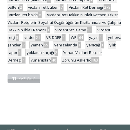
bülten
2
vicdani ret bülteni
7
Vicdani Ret Derneği
278
vicdani ret hakkı
8
Vicdani Ret Hakkının İhlali Katmerli Etkisi:
Vicdani Retçilerin Seyahat Özgürlüğünün Kısıtlanması ve Çalışma
Hakkının İhlali Raporu
1
vicdani ret izleme
53
vicdani
retçi
5
vr der
21
VR-DDER
1
WRİ
64
yayın
1
yehova
şahitleri
7
yemen
59
yeni zelanda
1
yeniçağ
1
yılık
rapor
1
yoklama kaçağı
2
Yunan Vicdani Retçiler
Derneği
1
yunanistan
40
Zorunlu Askerlik
183
YAZI EKLE