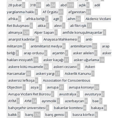
28 şubat
2
318
59
ab
24
abd
319
açlık
6
adil
yargılanma hakkı
1
Af Örgütü
61
afganistan
31
afrika
9
afrika birliği
1
agit
1
aihm
26
Akdeniz Vicdani
Ret Buluşması
6
akka
1
alevi
1
ali fikri ışık
13
almanya
128
Alper Sapan
1
amfide konuşulmayanlar
1
anarşist kadınlar
1
Anayasa Mahkemesi
4
anti-
militarizm
4
antimilitarist medya
8
antimilitarizm
97
arap
birliği
1
arap ordusu
2
arjantin
1
asker aileleri
1
asker
hakları inisiyatifi
15
asker kaçağı
31
asker uğurlama
18
askere kötü muamele
55
askeri cezaevi
4
Askeri
Harcamalar
92
askeri yargı
17
Askerlik Kanunu
1
askersiz lefkoşa
5
Association for Conscientious
Objection
1
asya
1
avrupa
41
avrupa konseyi
26
Avrupa Vicdani Ret Bürosu
2
avustralya
5
avusturya
2
AYİM
1
AYM
14
ayrımcılık
1
azerbaycan
8
bae
2
bahçeşehir üniversitesi
1
bakanlar komitesi
4
bakaya
8
baltık
7
barış
174
barış gemisi
1
basra körfezi
5