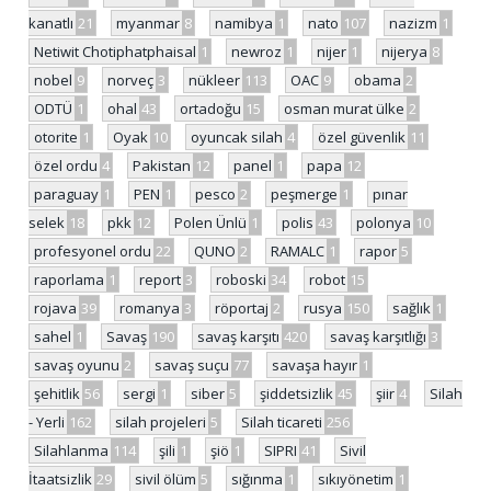
kanatlı
21
myanmar
8
namibya
1
nato
107
nazizm
1
Netiwit Chotiphatphaisal
1
newroz
1
nijer
1
nijerya
8
nobel
9
norveç
3
nükleer
113
OAC
9
obama
2
ODTÜ
1
ohal
43
ortadoğu
15
osman murat ülke
2
otorite
1
Oyak
10
oyuncak silah
4
özel güvenlik
11
özel ordu
4
Pakistan
12
panel
1
papa
12
paraguay
1
PEN
1
pesco
2
peşmerge
1
pınar
selek
18
pkk
12
Polen Ünlü
1
polis
43
polonya
10
profesyonel ordu
22
QUNO
2
RAMALC
1
rapor
5
raporlama
1
report
3
roboski
34
robot
15
rojava
39
romanya
3
röportaj
2
rusya
150
sağlık
1
sahel
1
Savaş
190
savaş karşıtı
420
savaş karşıtlığı
3
savaş oyunu
2
savaş suçu
77
savaşa hayır
1
şehitlik
56
sergi
1
siber
5
şiddetsizlik
45
şiir
4
Silah
- Yerli
162
silah projeleri
5
Silah ticareti
256
Silahlanma
114
şili
1
şiö
1
SIPRI
41
Sivil
İtaatsizlik
29
sivil ölüm
5
sığınma
1
sıkıyönetim
1