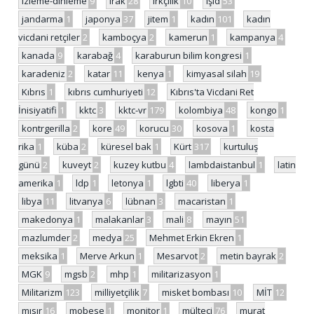
izleme-dinleme
9
ırak
28
ırkçılık
10
ışid
53
jandarma
1
japonya
37
jitem
1
kadın
101
kadın
vicdani retçiler
2
kamboçya
2
kamerun
1
kampanya
4
kanada
9
karabağ
4
karaburun bilim kongresi
1
karadeniz
2
katar
11
kenya
1
kimyasal silah
19
Kıbrıs
1
kıbrıs cumhuriyeti
12
Kıbrıs'ta Vicdani Ret
İnisiyatifi
1
kktc
3
kktc-vr
179
kolombiya
48
kongo
1
kontrgerilla
2
kore
49
korucu
30
kosova
1
kosta
rika
1
küba
2
küresel bak
1
Kürt
317
kurtuluş
günü
2
kuveyt
2
kuzey kutbu
4
lambdaistanbul
1
latin
amerika
1
ldp
1
letonya
1
lgbti
40
liberya
1
libya
11
litvanya
6
lübnan
3
macaristan
1
makedonya
1
malakanlar
3
mali
8
mayın
51
mazlumder
2
medya
25
Mehmet Erkin Ekren
1
meksika
1
Merve Arkun
1
Mesarvot
2
metin bayrak
2
MGK
9
mgsb
2
mhp
1
militarizasyon
1
Militarizm
123
milliyetçilik
7
misket bombası
10
MİT
12
mısır
16
mobese
1
monitor
1
mülteci
76
murat