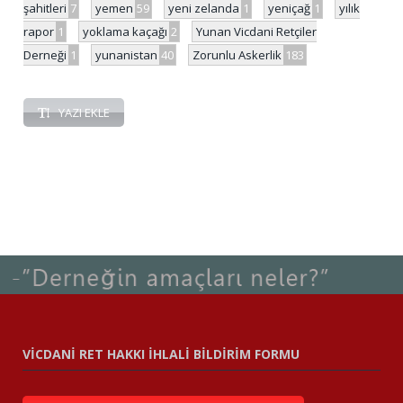
şahitleri
7
yemen
59
yeni zelanda
1
yeniçağ
1
yılık
rapor
1
yoklama kaçağı
2
Yunan Vicdani Retçiler
Derneği
1
yunanistan
40
Zorunlu Askerlik
183
YAZI EKLE
VİCDANİ RET HAKKI İHLALİ BİLDİRİM FORMU