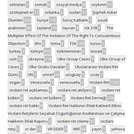
sırbistan
1
somali
8
sosyal medya
8
soykırım
15
sözleşmeli er
17
srilanka
2
sudan
12
Şüpheli Asker
Ölümleri
358
Suriye
172
Suruç Katliamı
1
suudi
arabistan
45
tayland
16
tayvan
4
tck 318
1
The
Multiplier Effect Of The Violation Of The Right To Conscientious
Objection
1
tihv
5
toma
2
TSK
188
tunus
1
turkey
2
türkiye
410
türkmenistan
2
tüsiad
6
ucm
10
ukrayna
118
Ulke Group Cases
1
Ülke Group of
Cases
1
Ülke Grubu Davaları
2
Uluslararası Vicdani Ret
Günü
1
UN
1
unicef
26
uruguay
1
uzay
1
vegan
3
Venezuela
1
venezuella
2
Vicdani Ret
1302
vicdani ret açıklaması
1
vicdani ret atölyesi
1
vicdani ret
bülten
2
vicdani ret bülteni
7
Vicdani Ret Derneği
278
vicdani ret hakkı
8
Vicdani Ret Hakkının İhlali Katmerli Etkisi:
Vicdani Retçilerin Seyahat Özgürlüğünün Kısıtlanması ve Çalışma
Hakkının İhlali Raporu
1
vicdani ret izleme
53
vicdani
retçi
5
vr der
21
VR-DDER
1
WRİ
64
yayın
1
yehova