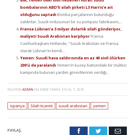
bombalarının ABD’li silah şirketi L3 Harris’e ait
olduğunu saptadı
Bomba parçalarının bulunduğu
saldırılar, Suudi ordusunun bir su pompası fabrikasını,...
Fransa Lübnan’a 3 milyar dolarlık silah gönderiyor,
maliyeti Suudi Arabistan karşılıyor
Fransa
Cumhurbaşkanı Hollande, "Suudi Arabistan ve Fransa
olarak Lübnan'ın kendi...
Yemen: Suudi hava saldırısında en az 40 sivil ölürken
200’ü de yaralandı
Yemen'in kuzey batısındaki bir mülteci
kampında bulunan yardım görevlilerinin verdiği...
EKLEYEN
ADMIN
EKLENME TARIHI:
EYLÜL 7, 2018
ispanya
Silah ticareti
suudi arabistan
yemen
PAYLAŞ.
Facebook
Twitter
Emai