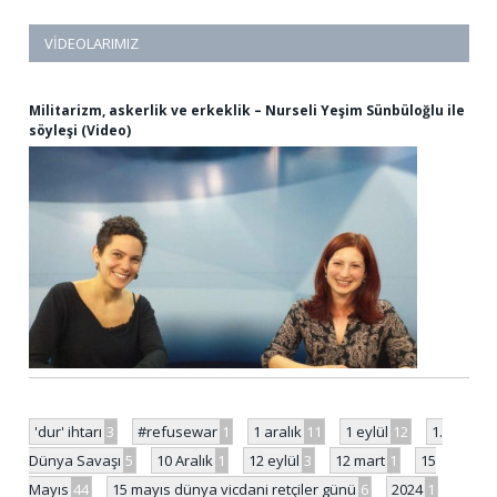
VIDEOLARIMIZ
Militarizm, askerlik ve erkeklik – Nurseli Yeşim Sünbüloğlu ile
söyleşi (Video)
'dur' ihtarı
3
#refusewar
1
1 aralık
11
1 eylül
12
1.
Dünya Savaşı
5
10 Aralık
1
12 eylül
3
12 mart
1
15
Mayıs
44
15 mayıs dünya vicdani retçiler günü
6
2024
1