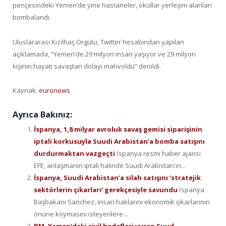
pençesindeki Yemen’de yine hastaneler, okullar yerleşim alanları
bombalandı.
Uluslararası Kızılhaç Örgütü, Twitter hesabından yapılan
açıklamada, “Yemen’de 29 milyon insan yaşıyor ve 29 milyon
kişinin hayatı savaştan dolayı mahvoldu” denildi.
Kaynak:
euronews
Ayrıca Bakınız:
İspanya, 1,8 milyar avroluk savaş gemisi siparişinin
iptali korkusuyla Suudi Arabistan’a bomba satışını
durdurmaktan vazgeçti
İspanya resmi haber ajansı
EFE, anlaşmanın iptali halinde Suudi Arabistan'ın...
İspanya, Suudi Arabistan’a silah satışını ‘stratejik
sektörlerin çıkarları’ gerekçesiyle savundu
İspanya
Başbakanı Sanchez, insan haklarını ekonomik çıkarlarının
önüne koymasını isteyenlere...
BM, Yemen’deki sivil hedefleri vuran Suud