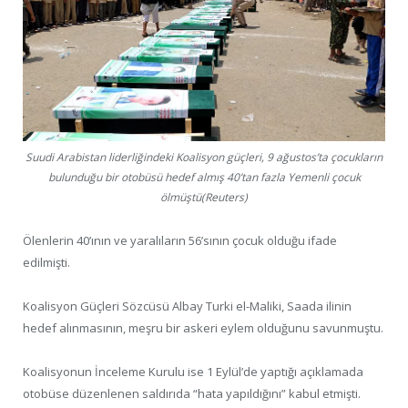
Suudi Arabistan liderliğindeki Koalisyon güçleri, 9 ağustos’ta çocukların
bulunduğu bir otobüsü hedef almış 40’tan fazla Yemenli çocuk
ölmüştü(Reuters)
Ölenlerin 40’ının ve yaralıların 56’sının çocuk olduğu ifade
edilmişti.
Koalisyon Güçleri Sözcüsü Albay Turki el-Maliki, Saada ilinin
hedef alınmasının, meşru bir askeri eylem olduğunu savunmuştu.
Koalisyonun İnceleme Kurulu ise 1 Eylül’de yaptığı açıklamada
otobüse düzenlenen saldırıda “hata yapıldığını” kabul etmişti.