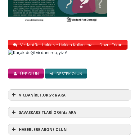
Vicdani Ret Hakkı ve Hakkın Kullanılması – Davut Erkan
ÜYE OLUN
DESTEK OLUN
VİCDANİRET.ORG'da ARA
SAVASKARSİTLARİ.ORG'da ARA
HABERLERE ABONE OLUN