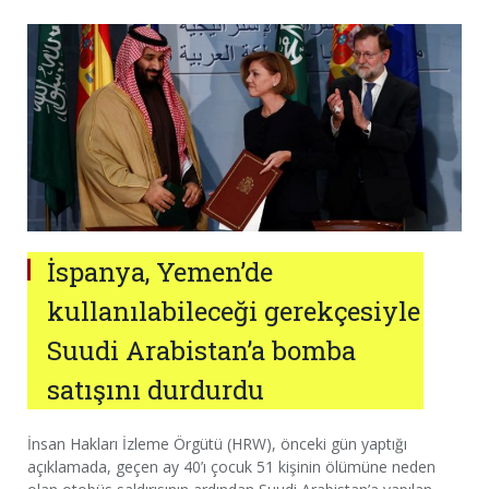
İspanya, Yemen’de
kullanılabileceği gerekçesiyle
Suudi Arabistan’a bomba
satışını durdurdu
İnsan Hakları İzleme Örgütü (HRW), önceki gün yaptığı
açıklamada, geçen ay 40’ı çocuk 51 kişinin ölümüne neden