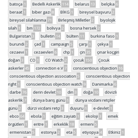
batoça
1
Bedelli Askerlik
114
belarus
13
belçika
6
beraat
1
biber gazı
8
BİKG
1
bireysel başvuru
2
bireysel silahlanma
71
Birleşmiş Milletler
2
biyolojik
silah
1
bm
172
bolivya
2
bosna hersek
2
Bulgaristan
3
bulletin
14
bülten
11
burkina faso
1
burundi
2
çad
1
campaign
5
çarşı
1
çekya
1
cezaevi
1
cezaevleri
6
chp
1
çin
35
çınar koçgiri
doğan
3
CO
1
CO Watch
2
çocuk
150
Çocuk
askerler
45
connection e.V
7
conscientious objection
16
conscientious objection association
5
conscientious objection
right
1
conscientious objection watch
9
Danimarka
6
darbe
76
derin devlet
10
din
3
doğa
10
dövizli
askerlik
7
dünya barış günü
1
dünya vicdani retçiler
günü
2
dürzi vicdani retçi
3
duyuru
1
e-devlet
1
ebco
64
ebola
1
eğitim zayiatı
1
ekoloji
3
emek
örgütleri
1
eritre
1
erkeklik
18
ermeni
5
ermenistan
5
estonya
2
eta
5
etiyopya
4
Etkiniz
1