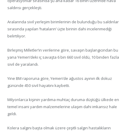
operasyonlar sırasında şu ana kadar 16 binin üzerinde hava
saldırısı gerçekleşti.
Aralarında sivil yerleşim birimlerinin de bulunduğu bu saldırılar
sırasında yapılan ‘hataların’ üçte birinin dahi incelenmediği
belirtiliyor.
Birleşmiş Milletler’in verilerine göre, savaşın başlangıcından bu
yana Yemen’deki iç savaşta 6 bin 660 sivil öldü, 10 binden fazla
sivil de yaralandı.
Yine BM raporuna göre, Yemen’de ağustos ayının ilk dokuz
gününde 450 sivil hayatını kaybetti.
Milyonlarca kişinin yardıma muhtaç duruma düştüğü ülkede en
temel insani yardım malzemelerine ulaşım dahi imkansız hale
geldi.
Kolera salgını başta olmak üzere çeşitli salgın hastalıkların