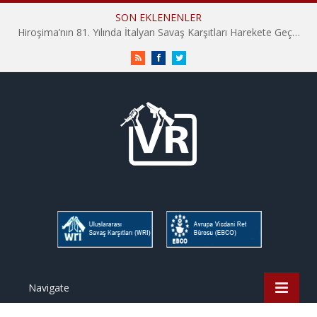
SON EKLENENLER
Hiroşima’nın 81. Yılında İtalyan Savaş Karşıtları Harekete Geçti: “Hatırlamak yeterli değil”
RSS
Facebook
Twitter
Navigate