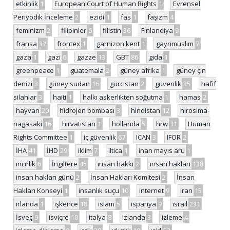
etkinlik
1
European Court of Human Rights
1
Evrensel
Periyodik İnceleme
2
ezidi
1
fas
1
faşizm
4
feminizm
2
filipinler
6
filistin
36
Finlandiya
9
fransa
37
frontex
1
garnizon kent
1
gayrimüslim
7
gaza
1
gazi
6
gazze
13
GBT
86
gıda
1
greenpeace
1
guatemala
2
güney afrika
1
güney çin
denizi
3
güney sudan
16
gürcistan
2
güvenlik
35
hafif
silahlar
3
haiti
1
halkı askerlikten soğutma
1
hamas
2
hayvan
20
hidrojen bombası
3
hindistan
12
hirosima-
nagasaki
16
hırvatistan
1
hollanda
5
hrw
31
Human
Rights Committee
1
iç güvenlik
67
ICAN
3
IFOR
2
İHA
41
İHD
29
iklim
7
iltica
1
inan mayıs aru
1
incirlik
6
İngiltere
45
insan hakkı
2
insan hakları
138
insan hakları günü
2
İnsan Hakları Komitesi
2
İnsan
Hakları Konseyi
1
insanlık suçu
10
internet
9
iran
15
irlanda
1
işkence
18
islam
5
ispanya
9
israil
231
İsveç
9
isviçre
10
italya
8
izlanda
3
izleme
4