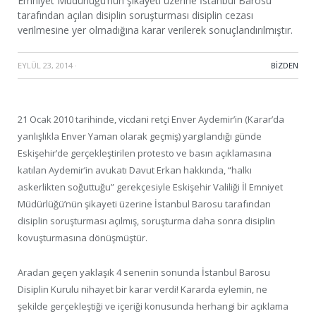
Emniyet Müdürlüğü’nün şikayeti üzerine İstanbul Barosu
tarafından açılan disiplin soruşturması disiplin cezası
verilmesine yer olmadığına karar verilerek sonuçlandırılmıştır.
EYLÜL 23, 2014
·
BIZDEN
21 Ocak 2010 tarihinde, vicdani retçi Enver Aydemir’in (Karar’da
yanlışlıkla Enver Yaman olarak geçmiş) yargılandığı günde
Eskişehir’de gerçekleştirilen protesto ve basın açıklamasına
katılan Aydemir’in avukatı Davut Erkan hakkında, “halkı
askerlikten soğuttuğu” gerekçesiyle Eskişehir Valiliği İl Emniyet
Müdürlüğü’nün şikayeti üzerine İstanbul Barosu tarafından
disiplin soruşturması açılmış, soruşturma daha sonra disiplin
kovuşturmasına dönüşmüştür.
Aradan geçen yaklaşık 4 senenin sonunda İstanbul Barosu
Disiplin Kurulu nihayet bir karar verdi! Kararda eylemin, ne
şekilde gerçekleştiği ve içeriği konusunda herhangi bir açıklama