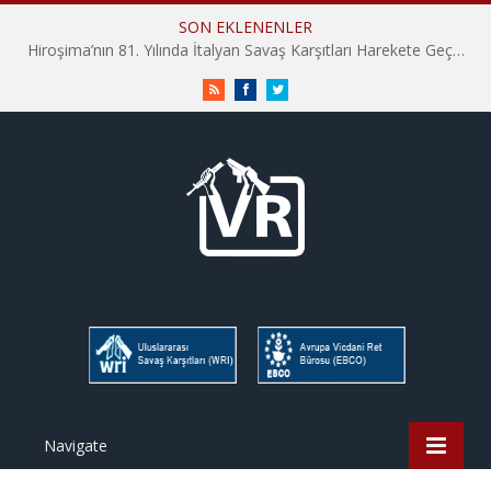
SON EKLENENLER
Hiroşima’nın 81. Yılında İtalyan Savaş Karşıtları Harekete Geçti: “Hatırlamak yeterli değil”
RSS
Facebook
Twitter
Navigate