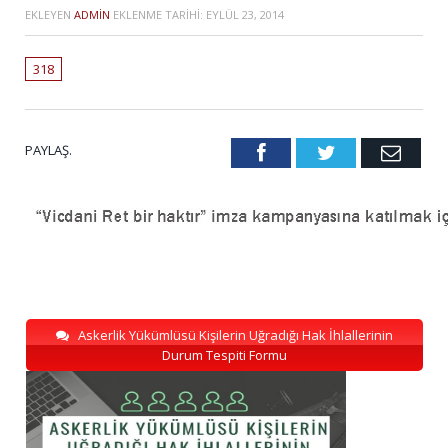
EKLEYEN
ADMIN
EKLENME TARIHI:
EYLÜL 23, 2014
318
PAYLAŞ.
Facebook
Twitter
Emai
Askerlik Yükümlüsü Kişilerin Uğradığı Hak İhlallerinin
Durum Tespiti Formu