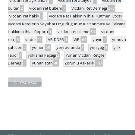
vicdani ret açıklaması
1
vicdani ret atölyesi
1
vicdani ret
bülten
2
vicdani ret bülteni
7
Vicdani Ret Derneği
278
vicdani ret hakkı
8
Vicdani Ret Hakkının İhlali Katmerli Etkisi:
Vicdani Retçilerin Seyahat Özgürlüğünün Kısıtlanması ve Çalışma
Hakkının İhlali Raporu
1
vicdani ret izleme
53
vicdani
retçi
5
vr der
21
VR-DDER
1
WRİ
64
yayın
1
yehova
şahitleri
7
yemen
59
yeni zelanda
1
yeniçağ
1
yılık
rapor
1
yoklama kaçağı
2
Yunan Vicdani Retçiler
Derneği
1
yunanistan
40
Zorunlu Askerlik
183
YAZI EKLE