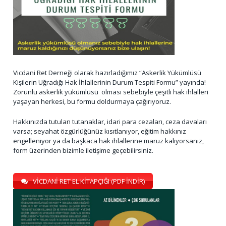
Vicdani Ret Derneği olarak hazırladığımız “Askerlik Yükümlüsü
Kişilerin Uğradığı Hak İhlallerinin Durum Tespiti Formu” yayında!
Zorunlu askerlik yükümlüsü olması sebebiyle çeşitli hak ihlalleri
yaşayan herkesi, bu formu doldurmaya çağırıyoruz.
Hakkınızda tutulan tutanaklar, idari para cezaları, ceza davaları
varsa; seyahat özgürlüğünüz kısıtlanıyor, eğitim hakkınız
engelleniyor ya da başkaca hak ihlallerine maruz kalıyorsanız,
form üzerinden bizimle iletişime geçebilirsiniz.
VİCDANİ RET EL KİTAPÇIĞI (PDF İNDİR)