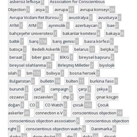
askersiz lefkoşa
5
Association for Conscientious
Objection
1
asya
1
avrupa
41
avrupa konseyi
26
Avrupa Vicdani Ret Bürosu
2
avustralya
5
avusturya
2
AYİM
1
AYM
14
ayrımcılık
1
azerbaycan
8
bae
2
bahçeşehir üniversitesi
1
bakanlar komitesi
4
bakaya
8
baltık
7
barış
174
barış gemisi
1
basra körfezi
5
batoça
1
Bedelli Askerlik
114
belarus
13
belçika
6
beraat
1
biber gazı
8
BİKG
1
bireysel başvuru
2
bireysel silahlanma
71
Birleşmiş Milletler
2
biyolojik
silah
1
bm
172
bolivya
2
bosna hersek
2
Bulgaristan
3
bulletin
14
bülten
11
burkina faso
1
burundi
2
çad
1
campaign
5
çarşı
1
çekya
1
cezaevi
1
cezaevleri
6
chp
1
çin
35
çınar koçgiri
doğan
3
CO
1
CO Watch
2
çocuk
150
Çocuk
askerler
45
connection e.V
7
conscientious objection
16
conscientious objection association
5
conscientious objection
right
1
conscientious objection watch
9
Danimarka
6
darbe
76
derin devlet
10
din
3
doğa
10
dövizli