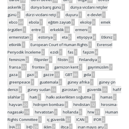
askerlik
7
dünya barış günü
1
dünya vicdani retçiler
günü
2
dürzi vicdani retçi
3
duyuru
1
e-devlet
1
ebco
64
ebola
1
eğitim zayiatı
1
ekoloji
3
emek
örgütleri
1
eritre
1
erkeklik
18
ermeni
5
ermenistan
5
estonya
2
eta
5
etiyopya
4
Etkiniz
1
etkinlik
1
European Court of Human Rights
1
Evrensel
Periyodik İnceleme
2
ezidi
1
fas
1
faşizm
4
feminizm
2
filipinler
6
filistin
36
Finlandiya
9
fransa
37
frontex
1
garnizon kent
1
gayrimüslim
7
gaza
1
gazi
6
gazze
13
GBT
86
gıda
1
greenpeace
1
guatemala
2
güney afrika
1
güney çin
denizi
3
güney sudan
16
gürcistan
2
güvenlik
35
hafif
silahlar
3
haiti
1
halkı askerlikten soğutma
1
hamas
2
hayvan
20
hidrojen bombası
3
hindistan
12
hirosima-
nagasaki
16
hırvatistan
1
hollanda
5
hrw
31
Human
Rights Committee
1
iç güvenlik
67
ICAN
3
IFOR
2
İHA
41
İHD
29
iklim
7
iltica
1
inan mayıs aru
1