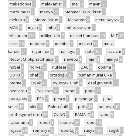
makedonya
1
malakanlar
3
mali
8
mayın
51
mazlumder
2
medya
25
Mehmet Erkin Ekren
1
meksika
1
Merve Arkun
1
Mesarvot
2
metin bayrak
2
MGK
9
mgsb
2
mhp
1
militarizasyon
1
Militarizm
123
milliyetçilik
7
misket bombası
10
MİT
12
mısır
16
mobese
1
monitor
1
mülteci
76
murat
kanatlı
21
myanmar
8
namibya
1
nato
107
nazizm
1
Netiwit Chotiphatphaisal
1
newroz
1
nijer
1
nijerya
8
nobel
9
norveç
3
nükleer
113
OAC
9
obama
2
ODTÜ
1
ohal
43
ortadoğu
15
osman murat ülke
2
otorite
1
Oyak
10
oyuncak silah
4
özel güvenlik
11
özel ordu
4
Pakistan
12
panel
1
papa
12
paraguay
1
PEN
1
pesco
2
peşmerge
1
pınar
selek
18
pkk
12
Polen Ünlü
1
polis
43
polonya
10
profesyonel ordu
22
QUNO
2
RAMALC
1
rapor
5
raporlama
1
report
3
roboski
34
robot
15
rojava
39
romanya
3
röportaj
2
rusya
150
sağlık
1