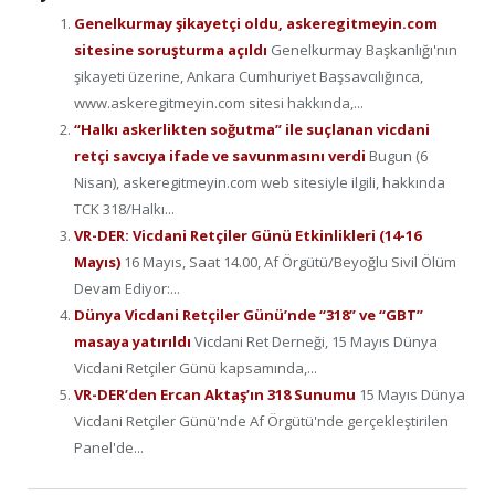
Genelkurmay şikayetçi oldu, askeregitmeyin.com
sitesine soruşturma açıldı
Genelkurmay Başkanlığı'nın
şikayeti üzerine, Ankara Cumhuriyet Başsavcılığınca,
www.askeregitmeyin.com sitesi hakkında,...
“Halkı askerlikten soğutma” ile suçlanan vicdani
retçi savcıya ifade ve savunmasını verdi
Bugun (6
Nisan), askeregitmeyin.com web sitesiyle ilgili, hakkında
TCK 318/Halkı...
VR-DER: Vicdani Retçiler Günü Etkinlikleri (14-16
Mayıs)
16 Mayıs, Saat 14.00, Af Örgütü/Beyoğlu Sivil Ölüm
Devam Ediyor:...
Dünya Vicdani Retçiler Günü’nde “318” ve “GBT”
masaya yatırıldı
Vicdani Ret Derneği, 15 Mayıs Dünya
Vicdani Retçiler Günü kapsamında,...
VR-DER’den Ercan Aktaş’ın 318 Sunumu
15 Mayıs Dünya
Vicdani Retçiler Günü'nde Af Örgütü'nde gerçekleştirilen
Panel'de...