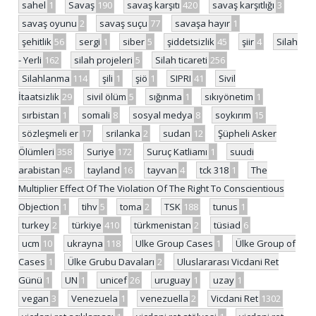
sahel
1
Savaş
190
savaş karşıtı
420
savaş karşıtlığı
3
savaş oyunu
2
savaş suçu
77
savaşa hayır
1
şehitlik
56
sergi
1
siber
5
şiddetsizlik
45
şiir
4
Silah
- Yerli
162
silah projeleri
5
Silah ticareti
256
Silahlanma
114
şili
1
şiö
1
SIPRI
41
Sivil
İtaatsizlik
29
sivil ölüm
5
sığınma
1
sıkıyönetim
1
sırbistan
1
somali
8
sosyal medya
8
soykırım
15
sözleşmeli er
17
srilanka
2
sudan
12
Şüpheli Asker
Ölümleri
358
Suriye
172
Suruç Katliamı
1
suudi
arabistan
45
tayland
16
tayvan
4
tck 318
1
The
Multiplier Effect Of The Violation Of The Right To Conscientious
Objection
1
tihv
5
toma
2
TSK
188
tunus
1
turkey
2
türkiye
410
türkmenistan
2
tüsiad
6
ucm
10
ukrayna
118
Ulke Group Cases
1
Ülke Group of
Cases
1
Ülke Grubu Davaları
2
Uluslararası Vicdani Ret
Günü
1
UN
1
unicef
26
uruguay
1
uzay
1
vegan
3
Venezuela
1
venezuella
2
Vicdani Ret
1302