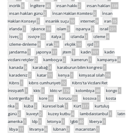
incirlik
6
İngiltere
45
insan hakkı
2
insan hakları
138
insan hakları günü
2
İnsan Hakları Komitesi
2
İnsan
Hakları Konseyi
1
insanlık suçu
10
internet
9
iran
15
irlanda
1
işkence
18
islam
5
ispanya
9
israil
231
İsveç
9
isviçre
10
italya
8
izlanda
3
izleme
4
izleme-dinleme
9
ırak
28
ırkçılık
10
ışid
53
jandarma
1
japonya
37
jitem
1
kadın
101
kadın
vicdani retçiler
2
kamboçya
2
kamerun
1
kampanya
4
kanada
9
karabağ
4
karaburun bilim kongresi
1
karadeniz
2
katar
11
kenya
1
kimyasal silah
19
Kıbrıs
1
kıbrıs cumhuriyeti
12
Kıbrıs'ta Vicdani Ret
İnisiyatifi
1
kktc
3
kktc-vr
179
kolombiya
48
kongo
1
kontrgerilla
2
kore
49
korucu
30
kosova
1
kosta
rika
1
küba
2
küresel bak
1
Kürt
317
kurtuluş
günü
2
kuveyt
2
kuzey kutbu
4
lambdaistanbul
1
latin
amerika
1
ldp
1
letonya
1
lgbti
40
liberya
1
libya
11
litvanya
6
lübnan
3
macaristan
1