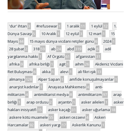
'dur' ihtarı
3
#refusewar
1
1 aralık
11
1 eylül
12
1.
Dünya Savaşı
5
10 Aralık
1
12 eylül
3
12 mart
1
15
Mayıs
44
15 mayıs dünya vicdani retçiler günü
6
2024
1
28 şubat
2
318
59
ab
24
abd
319
açlık
6
adil
yargılanma hakkı
1
Af Örgütü
61
afganistan
31
afrika
9
afrika birliği
1
agit
1
aihm
26
Akdeniz Vicdani
Ret Buluşması
6
akka
1
alevi
1
ali fikri ışık
13
almanya
128
Alper Sapan
1
amfide konuşulmayanlar
1
anarşist kadınlar
1
Anayasa Mahkemesi
4
anti-
militarizm
4
antimilitarist medya
8
antimilitarizm
97
arap
birliği
1
arap ordusu
2
arjantin
1
asker aileleri
1
asker
hakları inisiyatifi
15
asker kaçağı
31
asker uğurlama
18
askere kötü muamele
55
askeri cezaevi
4
Askeri
Harcamalar
92
askeri yargı
17
Askerlik Kanunu
1