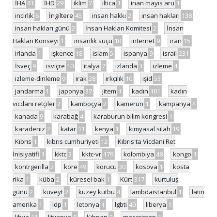
İHA
41
İHD
29
iklim
7
iltica
1
inan mayıs aru
1
incirlik
6
İngiltere
45
insan hakkı
2
insan hakları
138
insan hakları günü
2
İnsan Hakları Komitesi
2
İnsan
Hakları Konseyi
1
insanlık suçu
10
internet
9
iran
15
irlanda
1
işkence
18
islam
5
ispanya
9
israil
231
İsveç
9
isviçre
10
italya
7
izlanda
3
izleme
4
izleme-dinleme
9
ırak
28
ırkçılık
10
ışid
53
jandarma
1
japonya
37
jitem
1
kadın
101
kadın
vicdani retçiler
2
kamboçya
2
kamerun
1
kampanya
4
kanada
9
karabağ
4
karaburun bilim kongresi
1
karadeniz
2
katar
11
kenya
1
kimyasal silah
19
Kıbrıs
1
kıbrıs cumhuriyeti
12
Kıbrıs'ta Vicdani Ret
İnisiyatifi
1
kktc
3
kktc-vr
179
kolombiya
48
kongo
1
kontrgerilla
2
kore
49
korucu
30
kosova
1
kosta
rika
1
küba
2
küresel bak
1
Kürt
317
kurtuluş
günü
2
kuveyt
2
kuzey kutbu
4
lambdaistanbul
1
latin
amerika
1
ldp
1
letonya
1
lgbti
40
liberya
1