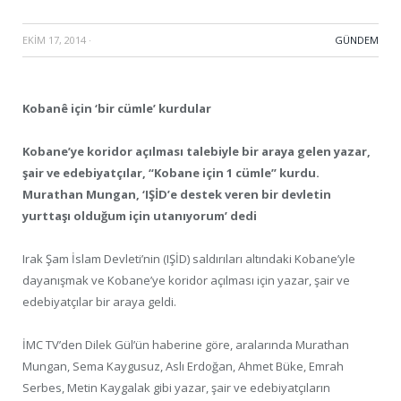
EKIM 17, 2014
·
GÜNDEM
Kobanê için ‘bir cümle’ kurdular
Kobane’ye koridor açılması talebiyle bir araya gelen yazar,
şair ve edebiyatçılar, “Kobane için 1 cümle” kurdu.
Murathan Mungan, ‘IŞİD’e destek veren bir devletin
yurttaşı olduğum için utanıyorum’ dedi
Irak Şam İslam Devleti’nin (IŞİD) saldırıları altındaki Kobane’yle
dayanışmak ve Kobane’ye koridor açılması için yazar, şair ve
edebiyatçılar bir araya geldi.
İMC TV’den Dilek Gül’ün haberine göre, aralarında Murathan
Mungan, Sema Kaygusuz, Aslı Erdoğan, Ahmet Büke, Emrah
Serbes, Metin Kaygalak gibi yazar, şair ve edebiyatçıların