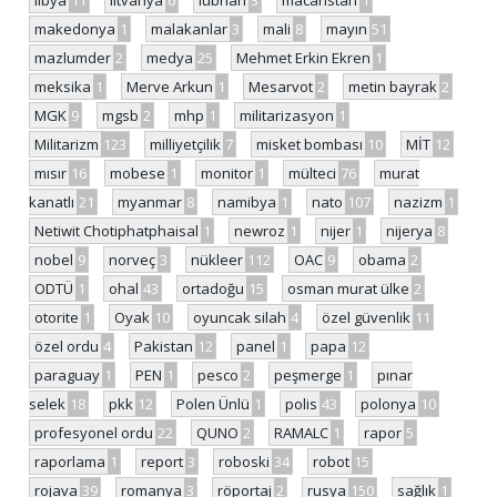
libya
11
litvanya
6
lübnan
3
macaristan
1
makedonya
1
malakanlar
3
mali
8
mayın
51
mazlumder
2
medya
25
Mehmet Erkin Ekren
1
meksika
1
Merve Arkun
1
Mesarvot
2
metin bayrak
2
MGK
9
mgsb
2
mhp
1
militarizasyon
1
Militarizm
123
milliyetçilik
7
misket bombası
10
MİT
12
mısır
16
mobese
1
monitor
1
mülteci
76
murat
kanatlı
21
myanmar
8
namibya
1
nato
107
nazizm
1
Netiwit Chotiphatphaisal
1
newroz
1
nijer
1
nijerya
8
nobel
9
norveç
3
nükleer
112
OAC
9
obama
2
ODTÜ
1
ohal
43
ortadoğu
15
osman murat ülke
2
otorite
1
Oyak
10
oyuncak silah
4
özel güvenlik
11
özel ordu
4
Pakistan
12
panel
1
papa
12
paraguay
1
PEN
1
pesco
2
peşmerge
1
pınar
selek
18
pkk
12
Polen Ünlü
1
polis
43
polonya
10
profesyonel ordu
22
QUNO
2
RAMALC
1
rapor
5
raporlama
1
report
3
roboski
34
robot
15
rojava
39
romanya
3
röportaj
2
rusya
150
sağlık
1