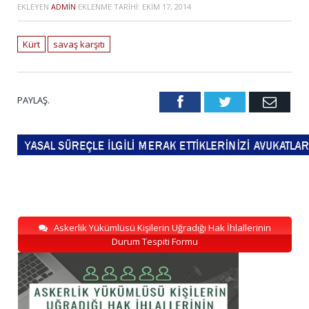
EKLEYEN
ADMIN
EKLENME TARIHI:
EKIM 17, 2014
Kürt
savaş karşıtı
PAYLAŞ.
Facebook
Twitter
Emai
Askerlik Yükümlüsü Kişilerin Uğradığı Hak İhlallerinin
Durum Tespiti Formu