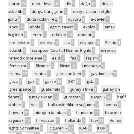
darbe
76
derin devlet
10
din
3
doğa
10
dövizli
askerlik
7
dünya barış günü
1
dünya vicdani retçiler
günü
2
dürzi vicdani retçi
3
duyuru
1
e-devlet
1
ebco
64
ebola
1
eğitim zayiatı
1
ekoloji
3
emek
örgütleri
1
eritre
1
erkeklik
18
ermeni
5
ermenistan
5
estonya
2
eta
5
etiyopya
4
Etkiniz
1
etkinlik
1
European Court of Human Rights
1
Evrensel
Periyodik İnceleme
2
ezidi
1
fas
1
faşizm
4
feminizm
2
filipinler
6
filistin
36
Finlandiya
9
fransa
37
frontex
1
garnizon kent
1
gayrimüslim
7
gaza
1
gazi
6
gazze
13
GBT
86
gıda
1
greenpeace
1
guatemala
2
güney afrika
1
güney çin
denizi
3
güney sudan
16
gürcistan
2
güvenlik
35
hafif
silahlar
3
haiti
1
halkı askerlikten soğutma
1
hamas
2
hayvan
20
hidrojen bombası
3
hindistan
12
hirosima-
nagasaki
15
hırvatistan
1
hollanda
5
hrw
31
Human
Rights Committee
1
iç güvenlik
67
ICAN
3
IFOR
2