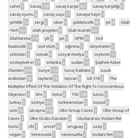
sahel
1
Savaş
190
savaş karşıtı
420
savaş karşıtlığı
3
savaş oyunu
2
savaş suçu
77
savaşa hayır
1
şehitlik
56
sergi
1
siber
5
şiddetsizlik
45
şiir
4
Silah
- Yerli
162
silah projeleri
5
Silah ticareti
256
Silahlanma
114
şili
1
şiö
1
SIPRI
41
Sivil
İtaatsizlik
29
sivil ölüm
5
sığınma
1
sıkıyönetim
1
sırbistan
1
somali
8
sosyal medya
8
soykırım
15
sözleşmeli er
17
srilanka
2
sudan
12
Şüpheli Asker
Ölümleri
358
Suriye
172
Suruç Katliamı
1
suudi
arabistan
45
tayland
16
tayvan
4
tck 318
1
The
Multiplier Effect Of The Violation Of The Right To Conscientious
Objection
1
tihv
5
toma
2
TSK
188
tunus
1
turkey
2
türkiye
410
türkmenistan
2
tüsiad
6
ucm
10
ukrayna
118
Ulke Group Cases
1
Ülke Group of
Cases
1
Ülke Grubu Davaları
2
Uluslararası Vicdani Ret
Günü
1
UN
1
unicef
26
uruguay
1
uzay
1
vegan
3
Venezuela
1
venezuella
2
Vicdani Ret
1302