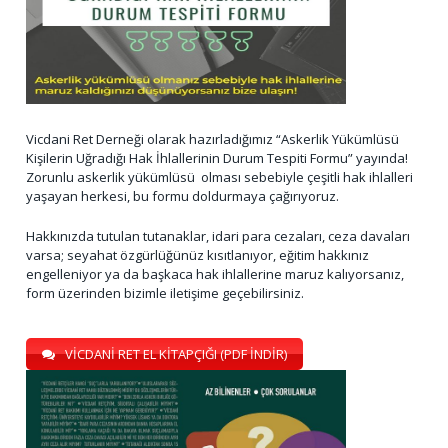
Vicdani Ret Derneği olarak hazırladığımız “Askerlik Yükümlüsü
Kişilerin Uğradığı Hak İhlallerinin Durum Tespiti Formu” yayında!
Zorunlu askerlik yükümlüsü olması sebebiyle çeşitli hak ihlalleri
yaşayan herkesi, bu formu doldurmaya çağırıyoruz.
Hakkınızda tutulan tutanaklar, idari para cezaları, ceza davaları
varsa; seyahat özgürlüğünüz kısıtlanıyor, eğitim hakkınız
engelleniyor ya da başkaca hak ihlallerine maruz kalıyorsanız,
form üzerinden bizimle iletişime geçebilirsiniz.
VİCDANİ RET EL KİTAPÇIĞI (PDF İNDİR)