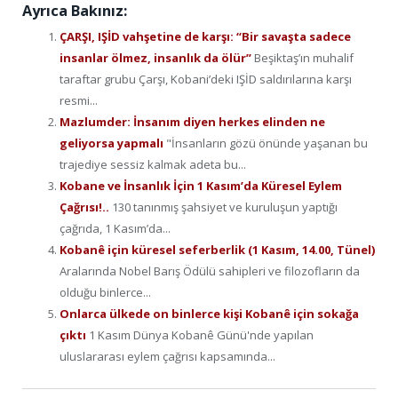
Ayrıca Bakınız:
ÇARŞI, IŞİD vahşetine de karşı: “Bir savaşta sadece
insanlar ölmez, insanlık da ölür”
Beşiktaş’ın muhalif
taraftar grubu Çarşı, Kobani’deki IŞİD saldırılarına karşı
resmi...
Mazlumder: İnsanım diyen herkes elinden ne
geliyorsa yapmalı
"İnsanların gözü önünde yaşanan bu
trajediye sessiz kalmak adeta bu...
Kobane ve İnsanlık İçin 1 Kasım’da Küresel Eylem
Çağrısı!..
130 tanınmış şahsiyet ve kuruluşun yaptığı
çağrıda, 1 Kasım’da...
Kobanê için küresel seferberlik (1 Kasım, 14.00, Tünel)
Aralarında Nobel Barış Ödülü sahipleri ve filozofların da
olduğu binlerce...
Onlarca ülkede on binlerce kişi Kobanê için sokağa
çıktı
1 Kasım Dünya Kobanê Günü'nde yapılan
uluslararası eylem çağrısı kapsamında...