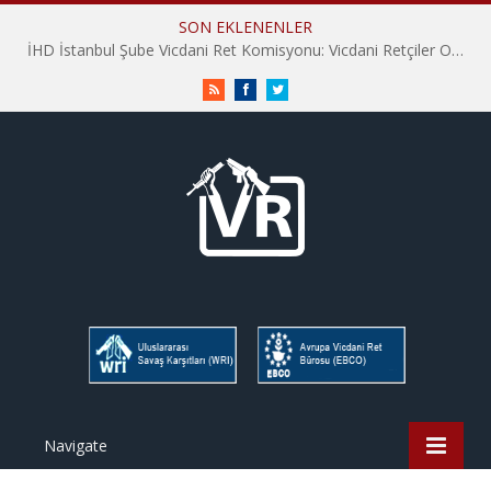
SON EKLENENLER
İHD İstanbul Şube Vicdani Ret Komisyonu: Vicdani Retçiler Olarak Destek İçin Buradayız!
RSS
Facebook
Twitter
Navigate