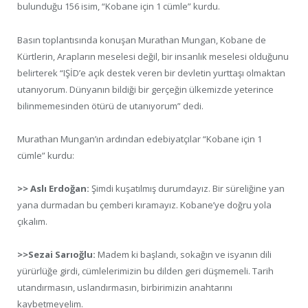
bulunduğu 156 isim, “Kobane için 1 cümle” kurdu.
Basın toplantısında konuşan Murathan Mungan, Kobane de
Kürtlerin, Arapların meselesi değil, bir insanlık meselesi olduğunu
belirterek “IŞİD’e açık destek veren bir devletin yurttaşı olmaktan
utanıyorum. Dünyanın bildiği bir gerçeğin ülkemizde yeterince
bilinmemesinden ötürü de utanıyorum” dedi.
Murathan Mungan’ın ardından edebiyatçılar “Kobane için 1
cümle” kurdu:
>> Aslı Erdoğan:
Şimdi kuşatılmış durumdayız. Bir süreliğine yan
yana durmadan bu çemberi kıramayız. Kobane’ye doğru yola
çıkalım.
>>Sezai Sarıoğlu:
Madem ki başlandı, sokağın ve isyanın dili
yürürlüğe girdi, cümlelerimizin bu dilden geri düşmemeli. Tarih
utandırmasın, uslandırmasın, birbirimizin anahtarını
kaybetmeyelim.