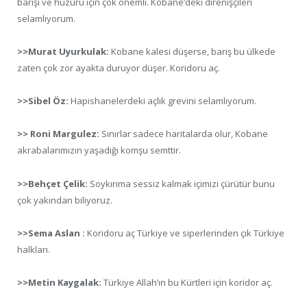
barışı ve huzuru için çok önemli. Kobanê’deki direnişçileri
selamlıyorum.
>>Murat Uyurkulak:
Kobane kalesi düşerse, barış bu ülkede
zaten çok zor ayakta duruyor düşer. Koridoru aç.
>>Sibel Öz:
Hapishanelerdeki açlık grevini selamlıyorum.
>> Roni Margulez:
Sınırlar sadece haritalarda olur, Kobane
akrabalarımızın yaşadığı komşu semttir.
>>Behçet Çelik:
Soykırıma sessiz kalmak içimizi çürütür bunu
çok yakından biliyoruz.
>>Sema Aslan :
Koridoru aç Türkiye ve siperlerinden çık Türkiye
halkları.
>>Metin Kaygalak:
Türkiye Allah’ın bu Kürtleri için koridor aç.