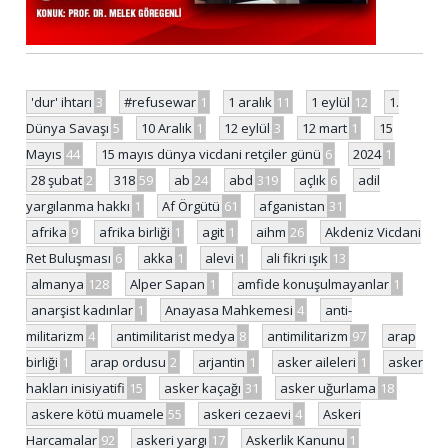
'dur' ihtarı
3
#refusewar
1
1 aralık
11
1 eylül
12
1.
Dünya Savaşı
5
10 Aralık
1
12 eylül
3
12 mart
1
15
Mayıs
44
15 mayıs dünya vicdani retçiler günü
6
2024
1
28 şubat
2
318
59
ab
24
abd
319
açlık
6
adil
yargılanma hakkı
1
Af Örgütü
61
afganistan
31
afrika
9
afrika birliği
1
agit
1
aihm
26
Akdeniz Vicdani
Ret Buluşması
6
akka
1
alevi
1
ali fikri ışık
13
almanya
128
Alper Sapan
1
amfide konuşulmayanlar
1
anarşist kadınlar
1
Anayasa Mahkemesi
4
anti-
militarizm
4
antimilitarist medya
8
antimilitarizm
97
arap
birliği
1
arap ordusu
2
arjantin
1
asker aileleri
1
asker
hakları inisiyatifi
15
asker kaçağı
31
asker uğurlama
18
askere kötü muamele
55
askeri cezaevi
4
Askeri
Harcamalar
92
askeri yargı
17
Askerlik Kanunu
1