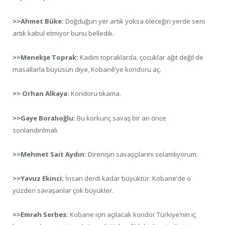
>>Ahmet Büke:
Doğduğun yer artık yoksa öleceğin yerde seni
artık kabul etmiyor bunu belledik.
>>Menekşe Toprak:
Kadim topraklarda, çocuklar ağıt değil de
masallarla büyüsün diye, Kobanê’ye koridoru aç.
>> Orhan Alkaya:
Koridoru tıkama.
>>Gaye Boralıoğlu:
Bu korkunç savaş bir an önce
sonlandırılmalı.
>>Mehmet Sait Aydın:
Direnişin savaşçılarını selamlıyorum.
>>Yavuz Ekinci:
İnsan derdi kadar büyüktür. Kobane’de o
yüzden savaşanlar çok büyükler.
>>Emrah Serbes:
Kobane için açılacak koridor Türkiye’nin iç