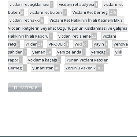
vicdani ret açıklaması
1
vicdani ret atölyesi
1
vicdani ret
bülten
2
vicdani ret bülteni
7
Vicdani Ret Derneği
278
vicdani ret hakkı
8
Vicdani Ret Hakkının İhlali Katmerli Etkisi:
Vicdani Retçilerin Seyahat Özgürlüğünün Kısıtlanması ve Çalışma
Hakkının İhlali Raporu
1
vicdani ret izleme
53
vicdani
retçi
5
vr der
21
VR-DDER
1
WRİ
64
yayın
1
yehova
şahitleri
7
yemen
59
yeni zelanda
1
yeniçağ
1
yılık
rapor
1
yoklama kaçağı
2
Yunan Vicdani Retçiler
Derneği
1
yunanistan
40
Zorunlu Askerlik
183
YAZI EKLE