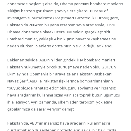
döneminde başlamış olsa da, Obama yönetimi bombardımanların
sıklığını benzeri görülmemiş seviyelere çıkardı. Bureau of
Investigative Journalism’e (Araştırmacı Gazetecilik Bürosu) göre,
Pakistan’da 2004’ten bu yana insansız hava araçlarıyla, 339’u
Obama döneminde olmak üzere 390 saldırı gerçekleştirildi.
Bombardımanlar, yaklaşık 4 bin kişinin hayatını kaybetmesine
neden olurken, ölenlerin dörtte birinin sivil olduğu açıklandı.
Beklenen şekilde, ABD’nin liderliğindeki İHA bombardımanları
Pakistan hükümetiyle birçok sürtüşmeye neden oldu. 2013’ün
Ekim ayında Obama’yla bir araya gelen Pakistan Başbakanı
Navaz Şerif, ABD ile Pakistan ilişkilerinde bombardımanların
“büyük ölçüde rahatsız edici” olduğunu söylemiş ve “İnsansız
hava araçlarının kullanımı bizim yalnızca toprak bütünlüğümüzü
ihlal etmiyor. Aynı zamanda, ülkemizden terörizmi yok etme
çabalarımıza da zarar veriyor” demişti.
Pakistan’da, ABD’nin insansız hava araçlarını kullanmasını
durdurmak için düzenlenen protestoların sayısı bir hayli fazla.