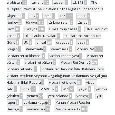
arabistan
45
tayland
16
tayvan
4
tck 318
1
The
Multiplier Effect Of The Violation Of The Right To Conscientious
Objection
1
tihv
5
toma
2
TSK
188
tunus
1
turkey
2
türkiye
410
türkmenistan
2
tüsiad
6
ucm
10
ukrayna
118
Ulke Group Cases
1
Ülke Group of
Cases
1
Ülke Grubu Davaları
2
Uluslararası Vicdani Ret
Günü
1
UN
1
unicef
26
uruguay
1
uzay
1
vegan
3
Venezuela
1
venezuella
2
Vicdani Ret
1302
vicdani ret açıklaması
1
vicdani ret atölyesi
1
vicdani ret
bülten
2
vicdani ret bülteni
7
Vicdani Ret Derneği
278
vicdani ret hakkı
8
Vicdani Ret Hakkının İhlali Katmerli Etkisi:
Vicdani Retçilerin Seyahat Özgürlüğünün Kısıtlanması ve Çalışma
Hakkının İhlali Raporu
1
vicdani ret izleme
53
vicdani
retçi
5
vr der
21
VR-DDER
1
WRİ
64
yayın
1
yehova
şahitleri
7
yemen
59
yeni zelanda
1
yeniçağ
1
yılık
rapor
1
yoklama kaçağı
2
Yunan Vicdani Retçiler
Derneği
1
yunanistan
40
Zorunlu Askerlik
183