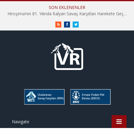
SON EKLENENLER
Hiroşima’nın 81. Yılında İtalyan Savaş Karşıtları Harekete Geçti: “Hatırlamak yeterli değil”
RSS
Facebook
Twitter
Navigate