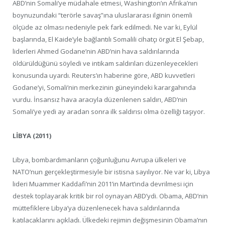
ABD’nin Somali’ye müdahale etmesi, Washington’ın Afrika’nın
boynuzundaki “terörle savaş”ına uluslararası ilginin önemli
ölçüde az olması nedeniyle pek fark edilmedi. Ne var ki, Eylül
başlarında, El Kaide’yle bağlantılı Somalili cihatçı örgüt El Şebap,
liderleri Ahmed Godane’nin ABD’nin hava saldırılarında
öldürüldüğünü söyledi ve intikam saldırıları düzenleyecekleri
konusunda uyardı. Reuters’ın haberine göre, ABD kuvvetleri
Godane’yi, Somali’nin merkezinin güneyindeki karargahında
vurdu. İnsansız hava aracıyla düzenlenen saldırı, ABD’nin
Somali’ye yedi ay aradan sonra ilk saldırısı olma özelliği taşıyor.
LİBYA (2011)
Libya, bombardımanların çoğunluğunu Avrupa ülkeleri ve
NATO’nun gerçekleştirmesiyle bir istisna sayılıyor. Ne var ki, Libya
lideri Muammer Kaddafi’nin 2011’in Mart’ında devrilmesi için
destek toplayarak kritik bir rol oynayan ABD’ydi. Obama, ABD’nin
müttefiklere Libya’ya düzenlenecek hava saldırılarında
katılacaklarını açıkladı. Ülkedeki rejimin değişmesinin Obama’nın