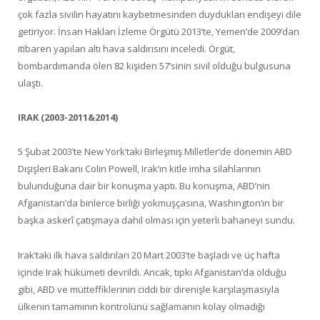
çok fazla sivilin hayatını kaybetmesinden duydukları endişeyi dile
getiriyor. İnsan Hakları İzleme Örgütü 2013’te, Yemen’de 2009’dan
itibaren yapılan altı hava saldırısını inceledi. Örgüt,
bombardımanda ölen 82 kişiden 57’sinin sivil olduğu bulgusuna
ulaştı.
IRAK (2003-2011&2014)
5 Şubat 2003’te New York’taki Birleşmiş Milletler’de dönemin ABD
Dışişleri Bakanı Colin Powell, Irak’ın kitle imha silahlarının
bulunduğuna dair bir konuşma yaptı. Bu konuşma, ABD’nin
Afganistan’da binlerce birliği yokmuşçasına, Washington’ın bir
başka askerî çatışmaya dahil olması için yeterli bahaneyi sundu.
Irak’taki ilk hava saldırıları 20 Mart 2003’te başladı ve üç hafta
içinde Irak hükümeti devrildi. Ancak, tıpkı Afganistan’da olduğu
gibi, ABD ve mütteffiklerinin ciddi bir direnişle karşılaşmasıyla
ülkenin tamamının kontrolünü sağlamanın kolay olmadığı