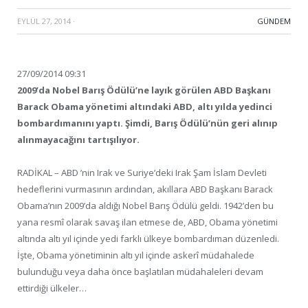
EYLÜL 27, 2014
·
GÜNDEM
27/09/2014 09:31
2009’da Nobel Barış Ödülü’ne layık görülen ABD Başkanı
Barack Obama yönetimi altındaki ABD, altı yılda yedinci
bombardımanını yaptı. Şimdi, Barış Ödülü’nün geri alınıp
alınmayacağını tartışılıyor.
RADİKAL – ABD ’nin Irak ve Suriye’deki Irak Şam İslam Devleti
hedeflerini vurmasının ardından, akıllara ABD Başkanı Barack
Obama’nın 2009’da aldığı Nobel Barış Ödülü geldi. 1942’den bu
yana resmî olarak savaş ilan etmese de, ABD, Obama yönetimi
altında altı yıl içinde yedi farklı ülkeye bombardıman düzenledi.
İşte, Obama yönetiminin altı yıl içinde askerî müdahalede
bulunduğu veya daha önce başlatılan müdahaleleri devam
ettirdiği ülkeler…