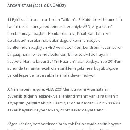
AFGANİSTAN (2001-GÜNÜMÜZ)
11 Eylül saldırılarının ardından Taliban’ın El Kaide lideri Usame bin
Ladin’i teslim etmeyi reddetmesi nedeniyle ABD, Afganistan’ı
bombalamaya başladı. Bombardımana, Kabil, Kandahar ve
Celalabad’ın aralarında bulunduğu ülkenin en büyük
kentlerinden başlayan ABD ve müttefikleri, kendilerini uzun süren
bir çatışmanın ortasında bulurken, binlerce sivil de hayatını
kaybetti. Her ne kadar 2011’in Haziran’ından başlayan ve 2014’ün
sonunda tamamlanacak olan birliklerin çekilmesi büyük ölçüde
gerçekleşse de hava saldırıları hâlâ devam ediyor.
AP’nin haberine göre, ABD, 2001’den bu yana Afganistan’ın
güvenlik güçlerini eğitmek ve silahlandırmanın yanı sıra ülkenin
altyapısını geliştirmek için 100 milyar dolar harcadı. 2 bin 200 ABD
askeri hayatını kaybederken, 20 bin asker de yaralandı.
Afgan liderler, bombardımanlarda çok fazla sayıda sivilin hayatını