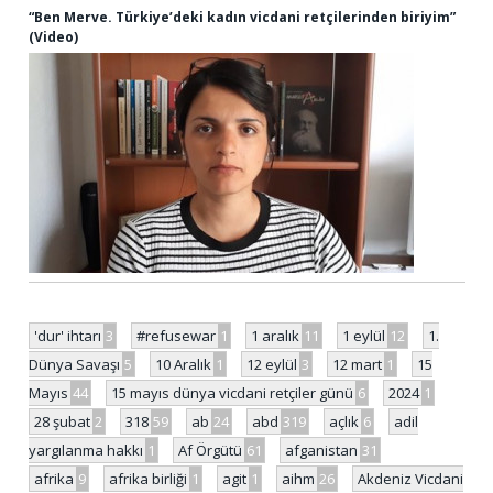
“Ben Merve. Türkiye’deki kadın vicdani retçilerinden biriyim”
(Video)
'dur' ihtarı
3
#refusewar
1
1 aralık
11
1 eylül
12
1.
Dünya Savaşı
5
10 Aralık
1
12 eylül
3
12 mart
1
15
Mayıs
44
15 mayıs dünya vicdani retçiler günü
6
2024
1
28 şubat
2
318
59
ab
24
abd
319
açlık
6
adil
yargılanma hakkı
1
Af Örgütü
61
afganistan
31
afrika
9
afrika birliği
1
agit
1
aihm
26
Akdeniz Vicdani