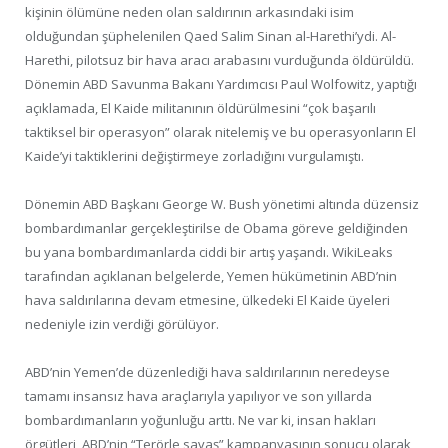
kişinin ölümüne neden olan saldırının arkasındaki isim
olduğundan şüphelenilen Qaed Salim Sinan al-Harethi’ydi. Al-
Harethi, pilotsuz bir hava aracı arabasını vurduğunda öldürüldü.
Dönemin ABD Savunma Bakanı Yardımcısı Paul Wolfowitz, yaptığı
açıklamada, El Kaide militanının öldürülmesini “çok başarılı
taktiksel bir operasyon” olarak nitelemiş ve bu operasyonların El
Kaide’yi taktiklerini değiştirmeye zorladığını vurgulamıştı.
Dönemin ABD Başkanı George W. Bush yönetimi altında düzensiz
bombardımanlar gerçekleştirilse de Obama göreve geldiğinden
bu yana bombardımanlarda ciddi bir artış yaşandı. WikiLeaks
tarafından açıklanan belgelerde, Yemen hükümetinin ABD’nin
hava saldırılarına devam etmesine, ülkedeki El Kaide üyeleri
nedeniyle izin verdiği görülüyor.
ABD’nin Yemen’de düzenlediği hava saldırılarının neredeyse
tamamı insansız hava araçlarıyla yapılıyor ve son yıllarda
bombardımanların yoğunluğu arttı. Ne var ki, insan hakları
örgütleri, ABD’nin “Terörle savaş” kampanyasının sonucu olarak