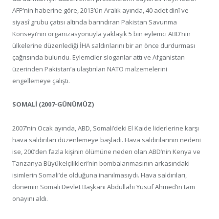
AFP’nin haberine göre, 2013’ün Aralık ayında, 40 adet dinî ve
siyasî grubu çatısı altında barındıran Pakistan Savunma
Konseyi’nin organizasyonuyla yaklaşık 5 bin eylemci ABD’nin
ülkelerine düzenlediği İHA saldırılarını bir an önce durdurması
çağrısında bulundu. Eylemciler sloganlar attı ve Afganistan
üzerinden Pakistan’a ulaştırılan NATO malzemelerini
engellemeye çalıştı.
SOMALİ (2007-GÜNÜMÜZ)
2007’nin Ocak ayında, ABD, Somali’deki El Kaide liderlerine karşı
hava saldırıları düzenlemeye başladı. Hava saldırılarının nedeni
ise, 200’den fazla kişinin ölümüne neden olan ABD’nin Kenya ve
Tanzanya Büyükelçilikleri’nin bombalanmasının arkasındaki
isimlerin Somali’de olduğuna inanılmasıydı. Hava saldırıları,
dönemin Somali Devlet Başkanı Abdullahi Yusuf Ahmed’in tam
onayını aldı.