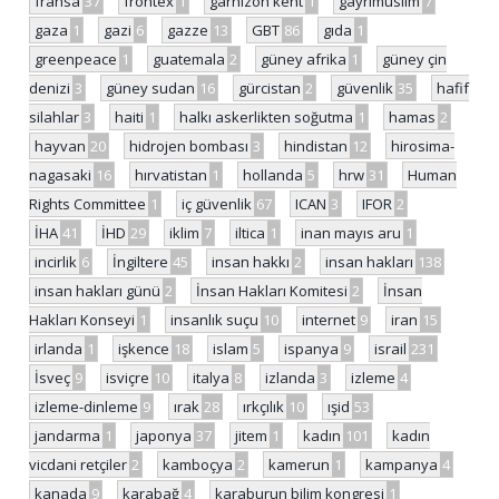
fransa
37
frontex
1
garnizon kent
1
gayrimüslim
7
gaza
1
gazi
6
gazze
13
GBT
86
gıda
1
greenpeace
1
guatemala
2
güney afrika
1
güney çin
denizi
3
güney sudan
16
gürcistan
2
güvenlik
35
hafif
silahlar
3
haiti
1
halkı askerlikten soğutma
1
hamas
2
hayvan
20
hidrojen bombası
3
hindistan
12
hirosima-
nagasaki
16
hırvatistan
1
hollanda
5
hrw
31
Human
Rights Committee
1
iç güvenlik
67
ICAN
3
IFOR
2
İHA
41
İHD
29
iklim
7
iltica
1
inan mayıs aru
1
incirlik
6
İngiltere
45
insan hakkı
2
insan hakları
138
insan hakları günü
2
İnsan Hakları Komitesi
2
İnsan
Hakları Konseyi
1
insanlık suçu
10
internet
9
iran
15
irlanda
1
işkence
18
islam
5
ispanya
9
israil
231
İsveç
9
isviçre
10
italya
8
izlanda
3
izleme
4
izleme-dinleme
9
ırak
28
ırkçılık
10
ışid
53
jandarma
1
japonya
37
jitem
1
kadın
101
kadın
vicdani retçiler
2
kamboçya
2
kamerun
1
kampanya
4
kanada
9
karabağ
4
karaburun bilim kongresi
1