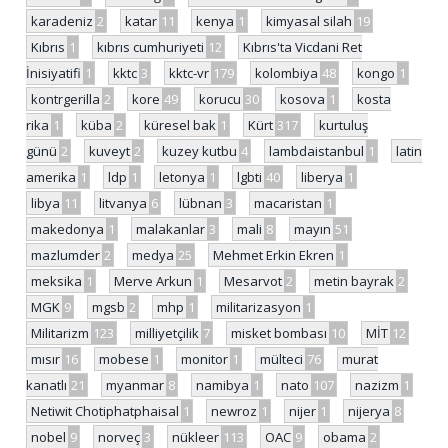
karadeniz
2
katar
11
kenya
1
kimyasal silah
19
Kıbrıs
1
kıbrıs cumhuriyeti
12
Kıbrıs'ta Vicdani Ret
İnisiyatifi
1
kktc
3
kktc-vr
179
kolombiya
48
kongo
1
kontrgerilla
2
kore
49
korucu
30
kosova
1
kosta
rika
1
küba
2
küresel bak
1
Kürt
317
kurtuluş
günü
2
kuveyt
2
kuzey kutbu
4
lambdaistanbul
1
latin
amerika
1
ldp
1
letonya
1
lgbti
40
liberya
1
libya
11
litvanya
6
lübnan
3
macaristan
1
makedonya
1
malakanlar
3
mali
8
mayın
51
mazlumder
2
medya
25
Mehmet Erkin Ekren
1
meksika
1
Merve Arkun
1
Mesarvot
2
metin bayrak
2
MGK
9
mgsb
2
mhp
1
militarizasyon
1
Militarizm
123
milliyetçilik
7
misket bombası
10
MİT
12
mısır
16
mobese
1
monitor
1
mülteci
76
murat
kanatlı
21
myanmar
8
namibya
1
nato
107
nazizm
1
Netiwit Chotiphatphaisal
1
newroz
1
nijer
1
nijerya
8
nobel
9
norveç
3
nükleer
113
OAC
9
obama
2