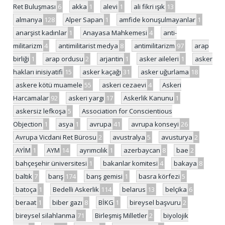
Ret Buluşması
6
akka
1
alevi
1
ali fikri ışık
13
almanya
128
Alper Sapan
1
amfide konuşulmayanlar
1
anarşist kadınlar
1
Anayasa Mahkemesi
4
anti-
militarizm
4
antimilitarist medya
8
antimilitarizm
97
arap
birliği
1
arap ordusu
2
arjantin
1
asker aileleri
1
asker
hakları inisiyatifi
15
asker kaçağı
31
asker uğurlama
18
askere kötü muamele
55
askeri cezaevi
4
Askeri
Harcamalar
92
askeri yargı
17
Askerlik Kanunu
1
askersiz lefkoşa
5
Association for Conscientious
Objection
1
asya
1
avrupa
41
avrupa konseyi
26
Avrupa Vicdani Ret Bürosu
2
avustralya
5
avusturya
2
AYİM
1
AYM
14
ayrımcılık
1
azerbaycan
8
bae
2
bahçeşehir üniversitesi
1
bakanlar komitesi
4
bakaya
8
baltık
7
barış
174
barış gemisi
1
basra körfezi
5
batoça
1
Bedelli Askerlik
114
belarus
13
belçika
6
beraat
1
biber gazı
8
BİKG
1
bireysel başvuru
2
bireysel silahlanma
71
Birleşmiş Milletler
2
biyolojik