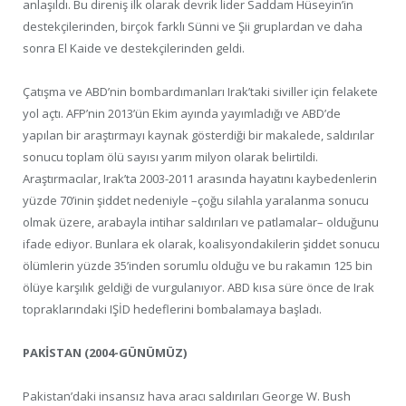
anlaşıldı. Bu direniş ilk olarak devrik lider Saddam Hüseyin’in
destekçilerinden, birçok farklı Sünni ve Şii gruplardan ve daha
sonra El Kaide ve destekçilerinden geldi.
Çatışma ve ABD’nin bombardımanları Irak’taki siviller için felakete
yol açtı. AFP’nin 2013’ün Ekim ayında yayımladığı ve ABD’de
yapılan bir araştırmayı kaynak gösterdiği bir makalede, saldırılar
sonucu toplam ölü sayısı yarım milyon olarak belirtildi.
Araştırmacılar, Irak’ta 2003-2011 arasında hayatını kaybedenlerin
yüzde 70’inin şiddet nedeniyle –çoğu silahla yaralanma sonucu
olmak üzere, arabayla intihar saldırıları ve patlamalar– olduğunu
ifade ediyor. Bunlara ek olarak, koalisyondakilerin şiddet sonucu
ölümlerin yüzde 35’inden sorumlu olduğu ve bu rakamın 125 bin
ölüye karşılık geldiği de vurgulanıyor. ABD kısa süre önce de Irak
topraklarındaki IŞİD hedeflerini bombalamaya başladı.
PAKİSTAN (2004-GÜNÜMÜZ)
Pakistan’daki insansız hava aracı saldırıları George W. Bush