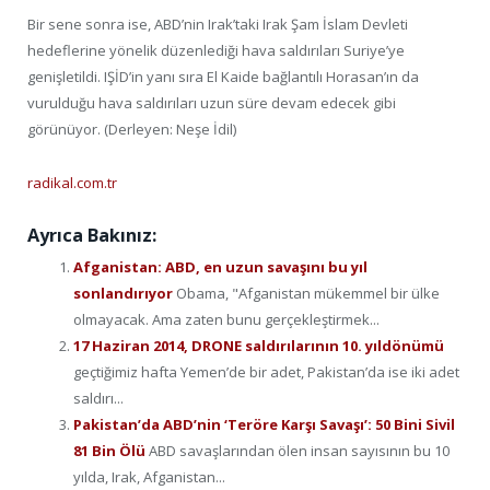
Bir sene sonra ise, ABD’nin Irak’taki Irak Şam İslam Devleti
hedeflerine yönelik düzenlediği hava saldırıları Suriye’ye
genişletildi. IŞİD’in yanı sıra El Kaide bağlantılı Horasan’ın da
vurulduğu hava saldırıları uzun süre devam edecek gibi
görünüyor. (Derleyen: Neşe İdil)
radikal.com.tr
Ayrıca Bakınız:
Afganistan: ABD, en uzun savaşını bu yıl
sonlandırıyor
Obama, "Afganistan mükemmel bir ülke
olmayacak. Ama zaten bunu gerçekleştirmek...
17 Haziran 2014, DRONE saldırılarının 10. yıldönümü
geçtiğimiz hafta Yemen’de bir adet, Pakistan’da ise iki adet
saldırı...
Pakistan’da ABD’nin ‘Teröre Karşı Savaşı’: 50 Bini Sivil
81 Bin Ölü
ABD savaşlarından ölen insan sayısının bu 10
yılda, Irak, Afganistan...