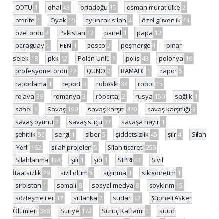
ODTÜ
1
ohal
43
ortadoğu
15
osman murat ülke
2
otorite
1
Oyak
10
oyuncak silah
4
özel güvenlik
11
özel ordu
4
Pakistan
12
panel
1
papa
12
paraguay
1
PEN
1
pesco
2
peşmerge
1
pınar
selek
18
pkk
12
Polen Ünlü
1
polis
43
polonya
10
profesyonel ordu
22
QUNO
2
RAMALC
1
rapor
5
raporlama
1
report
3
roboski
34
robot
15
rojava
39
romanya
3
röportaj
2
rusya
150
sağlık
1
sahel
1
Savaş
190
savaş karşıtı
420
savaş karşıtlığı
3
savaş oyunu
2
savaş suçu
77
savaşa hayır
1
şehitlik
56
sergi
1
siber
5
şiddetsizlik
45
şiir
4
Silah
- Yerli
162
silah projeleri
5
Silah ticareti
256
Silahlanma
114
şili
1
şiö
1
SIPRI
41
Sivil
İtaatsizlik
29
sivil ölüm
5
sığınma
1
sıkıyönetim
1
sırbistan
1
somali
8
sosyal medya
8
soykırım
15
sözleşmeli er
17
srilanka
2
sudan
12
Şüpheli Asker
Ölümleri
358
Suriye
172
Suruç Katliamı
1
suudi