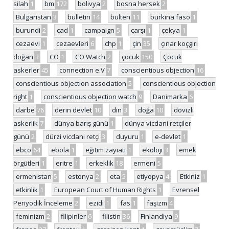
silah
1
bm
172
bolivya
2
bosna hersek
2
Bulgaristan
3
bulletin
14
bülten
11
burkina faso
1
burundi
2
çad
1
campaign
5
çarşı
1
çekya
1
cezaevi
1
cezaevleri
6
chp
1
çin
35
çınar koçgiri
doğan
3
CO
1
CO Watch
2
çocuk
150
Çocuk
askerler
45
connection e.V
7
conscientious objection
16
conscientious objection association
5
conscientious objection
right
1
conscientious objection watch
9
Danimarka
6
darbe
76
derin devlet
10
din
3
doğa
10
dövizli
askerlik
7
dünya barış günü
1
dünya vicdani retçiler
günü
2
dürzi vicdani retçi
3
duyuru
1
e-devlet
1
ebco
64
ebola
1
eğitim zayiatı
1
ekoloji
3
emek
örgütleri
1
eritre
1
erkeklik
18
ermeni
5
ermenistan
5
estonya
2
eta
5
etiyopya
4
Etkiniz
1
etkinlik
1
European Court of Human Rights
1
Evrensel
Periyodik İnceleme
2
ezidi
1
fas
1
faşizm
4
feminizm
2
filipinler
6
filistin
36
Finlandiya
9