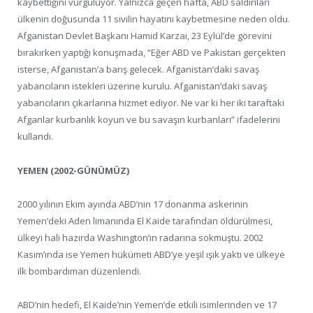
kaybettiğini vurguluyor. Yalnızca geçen hafta, ABD saldırıları
ülkenin doğusunda 11 sivilin hayatını kaybetmesine neden oldu.
Afganistan Devlet Başkanı Hamid Karzai, 23 Eylül’de görevini
bırakırken yaptığı konuşmada, “Eğer ABD ve Pakistan gerçekten
isterse, Afganistan’a barış gelecek. Afganistan’daki savaş
yabancıların istekleri üzerine kurulu. Afganistan’daki savaş
yabancıların çıkarlarına hizmet ediyor. Ne var ki her iki taraftaki
Afganlar kurbanlık koyun ve bu savaşın kurbanları” ifadelerini
kullandı.
YEMEN (2002-GÜNÜMÜZ)
2000 yılının Ekim ayında ABD’nin 17 donanma askerinin
Yemen’deki Aden limanında El Kaide tarafından öldürülmesi,
ülkeyi hali hazırda Washington’ın radarına sokmuştu. 2002
Kasım’ında ise Yemen hükümeti ABD’ye yeşil ışık yaktı ve ülkeye
ilk bombardıman düzenlendi.
ABD’nin hedefi, El Kaide’nin Yemen’de etkili isimlerinden ve 17