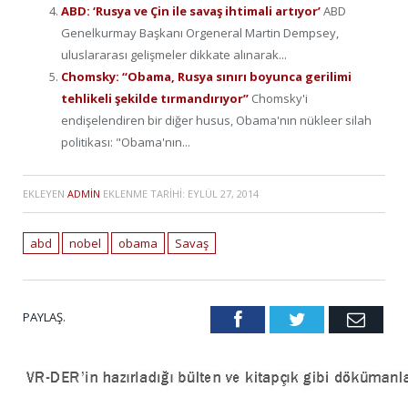
ABD: ‘Rusya ve Çin ile savaş ihtimali artıyor’
ABD
Genelkurmay Başkanı Orgeneral Martin Dempsey,
uluslararası gelişmeler dikkate alınarak...
Chomsky: “Obama, Rusya sınırı boyunca gerilimi
tehlikeli şekilde tırmandırıyor”
Chomsky'i
endişelendiren bir diğer husus, Obama'nın nükleer silah
politikası: "Obama'nın...
EKLEYEN
ADMIN
EKLENME TARIHI:
EYLÜL 27, 2014
abd
nobel
obama
Savaş
PAYLAŞ.
Facebook
Twitter
Emai