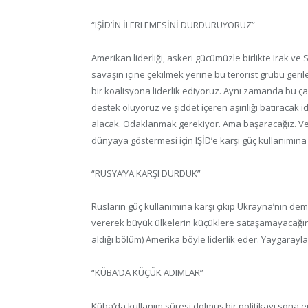
“IŞİD’İN İLERLEMESİNİ DURDURUYORUZ”
Amerikan liderliği, askeri gücümüzle birlikte Irak ve 
savaşın içine çekilmek yerine bu terörist grubu geri
bir koalisyona liderlik ediyoruz. Aynı zamanda bu ç
destek oluyoruz ve şiddet içeren aşırılığı batıraca
alacak. Odaklanmak gerekiyor. Ama başaracağız. Ve
dünyaya göstermesi için IŞİD’e karşı güç kullanımına
“RUSYA’YA KARŞI DURDUK”
Rusların güç kullanımına karşı çıkıp Ukrayna’nın d
vererek büyük ülkelerin küçüklere sataşamayacağına 
aldığı bölüm) Amerika böyle liderlik eder. Yaygarayla değ
“KÜBA’DA KÜÇÜK ADIMLAR”
Küba’da kullanım süresi dolmuş bir politikayı sona erd