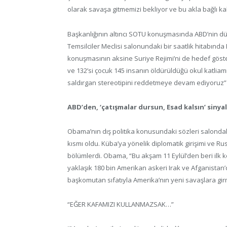
olarak savaşa gitmemizi bekliyor ve bu akla bağlı ka
Başkanlığının altıncı SOTU konuşmasında ABD’nin dü
Temsilciler Meclisi salonundaki bir saatlik hitabında E
konuşmasının aksine Suriye Rejimi’ni de hedef göster
ve 132’si çocuk 145 insanın öldürüldüğü okul katliam
saldırgan stereotipini reddetmeye devam ediyoruz”
ABD’den, ‘çatışmalar dursun, Esad kalsın’ sinyal
Obama’nın dış politika konusundaki sözleri salonda
kısmı oldu. Küba’ya yönelik diplomatik girişimi ve Ru
bölümlerdi. Obama, “Bu akşam 11 Eylül’den beri ilk k
yaklaşık 180 bin Amerikan askeri Irak ve Afganista
başkomutan sıfatıyla Amerika’nın yeni savaşlara girme
“EĞER KAFAMIZI KULLANMAZSAK…”