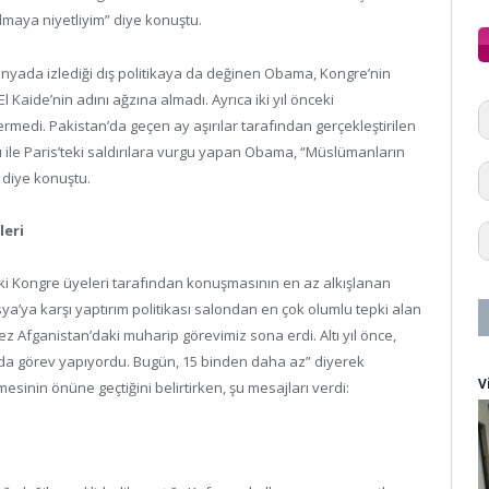
lmaya niyetliyim” diye konuştu.
nyada izlediği dış politikaya da değinen Obama, Kongre’nin
l Kaide’nin adını ağzına almadı. Ayrıca iki yıl önceki
medi. Pakistan’da geçen ay aşırılar tarafından gerçekleştirilen
ı ile Paris’teki saldırılara vurgu yapan Obama, “Müslümanların
 diye konuştu.
leri
ki Kongre üyeleri tarafından konuşmasının en az alkışlanan
sya’ya karşı yaptırım politikası salondan en çok olumlu tepki alan
ez Afganistan’daki muharip görevimiz sona erdi. Altı yıl önce,
n’da görev yapıyordu. Bugün, 15 binden daha az” diyerek
V
sinin önüne geçtiğini belirtirken, şu mesajları verdi: