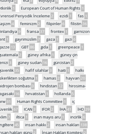
estonya
2
eta
5
etiyopya
4
Etkiniz
1
etkinlik
1
European Court of Human Rights
1
Evrensel Periyodik İnceleme
2
ezidi
1
fas
1
faşizm
4
feminizm
2
filipinler
6
filistin
36
Finlandiya
9
fransa
37
frontex
1
garnizon
ent
1
gayrimüslim
7
gaza
1
gazi
6
gazze
13
GBT
86
gıda
1
greenpeace
1
guatemala
2
güney afrika
1
güney çin
enizi
3
güney sudan
16
gürcistan
2
güvenlik
35
hafif silahlar
3
haiti
1
halkı
skerlikten soğutma
1
hamas
2
hayvan
20
hidrojen bombası
3
hindistan
12
hirosima-
agasaki
16
hırvatistan
1
hollanda
5
hrw
31
Human Rights Committee
1
iç
üvenlik
67
ICAN
3
IFOR
2
İHA
41
İHD
29
iklim
7
iltica
1
inan mayıs aru
1
incirlik
6
İngiltere
45
insan hakkı
2
insan hakları
138
insan hakları günü
2
İnsan Hakları Komitesi
2