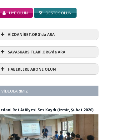
ÜYE OLUN
DESTEK OLUN
VİCDANİRET.ORG'da ARA
SAVASKARSİTLARİ.ORG'da ARA
HABERLERE ABONE OLUN
VIDEOLARIMIZ
icdani Ret Atölyesi Ses Kaydı (İzmir, Şubat 2020)