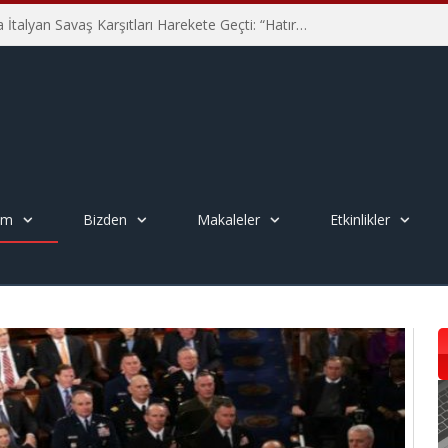
Hiroşima’nın 81. Yılında İtalyan Savaş Karşıtları Harekete Geçti: “Hatırlamak yeterli değil”
em
Bizden
Makaleler
Etkinlikler