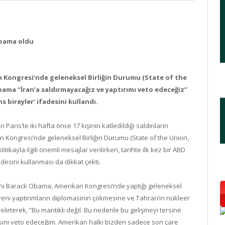
Obama oldu
Kongresi’nde geleneksel Birliğin Durumu (State of the
ama “İran’a saldırmayacağız ve yaptırımı veto edeceğiz”
s bireyler’ ifadesini kullandı.
s’te iki hafta önce 17 kişinin katledildiği saldırıların
an Kongresi’nde geleneksel Birliğin Durumu (State of the Union,
kayla ilgili önemli mesajlar verilirken, tarihte ilk kez bir ABD
esini kullanması da dikkat çekti.
anı Barack Obama, Amerikan Kongresi’nde yaptığı geleneksel
eni yaptırımların diplomasinin çökmesine ve Tahran’ın nükleer
rterek, “Bu mantıklı değil. Bu nedenle bu gelişmeyi tersine
rısını veto edeceğim. Amerikan halkı bizden sadece son çare