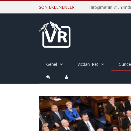
SON EKLENENLER
Genel
Vicdani Ret
Günd