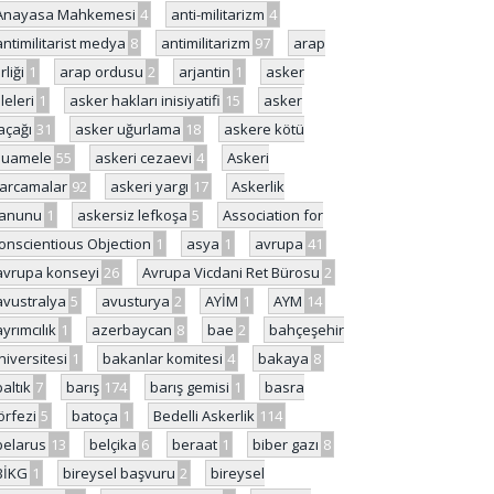
Anayasa Mahkemesi
4
anti-militarizm
4
antimilitarist medya
8
antimilitarizm
97
arap
rliği
1
arap ordusu
2
arjantin
1
asker
ileleri
1
asker hakları inisiyatifi
15
asker
açağı
31
asker uğurlama
18
askere kötü
uamele
55
askeri cezaevi
4
Askeri
arcamalar
92
askeri yargı
17
Askerlik
anunu
1
askersiz lefkoşa
5
Association for
onscientious Objection
1
asya
1
avrupa
41
avrupa konseyi
26
Avrupa Vicdani Ret Bürosu
2
avustralya
5
avusturya
2
AYİM
1
AYM
14
ayrımcılık
1
azerbaycan
8
bae
2
bahçeşehir
niversitesi
1
bakanlar komitesi
4
bakaya
8
baltık
7
barış
174
barış gemisi
1
basra
örfezi
5
batoça
1
Bedelli Askerlik
114
belarus
13
belçika
6
beraat
1
biber gazı
8
BİKG
1
bireysel başvuru
2
bireysel