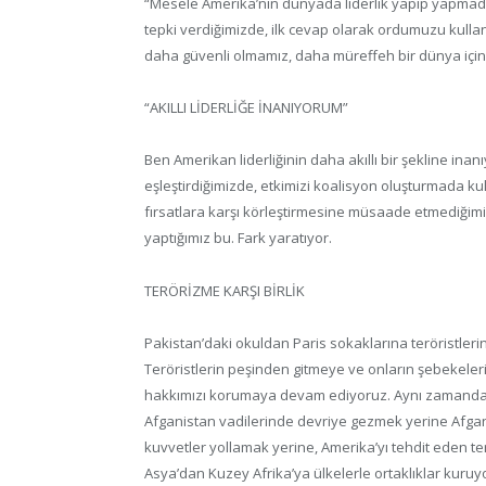
“Mesele Amerika’nın dünyada liderlik yapıp yapmadığı
tepki verdiğimizde, ilk cevap olarak ordumuzu kulland
daha güvenli olmamız, daha müreffeh bir dünya için ge
“AKILLI LİDERLİĞE İNANIYORUM”
Ben Amerikan liderliğinin daha akıllı bir şekline inanı
eşleştirdiğimizde, etkimizi koalisyon oluşturmada ku
fırsatlara karşı körleştirmesine müsaade etmediğim
yaptığımız bu. Fark yaratıyor.
TERÖRİZME KARŞI BİRLİK
Pakistan’daki okuldan Paris sokaklarına teröristlerin
Teröristlerin peşinden gitmeye ve onların şebekele
hakkımızı korumaya devam ediyoruz. Aynı zamanda so
Afganistan vadilerinde devriye gezmek yerine Afganis
kuvvetler yollamak yerine, Amerika’yı tehdit eden te
Asya’dan Kuzey Afrika’ya ülkelerle ortaklıklar kuruy