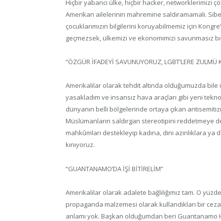
Hiçbir yabancı ülke, hiçbir hacker, networklerimizi çö
Amerikan ailelerinin mahremine saldıramamalı. Siber s
çocuklarımızın bilgilerini koruyabilmemiz için Kong
geçmezsek, ülkemizi ve ekonomimizi savunmasız bır
“ÖZGÜR İFADEYİ SAVUNUYORUZ, LGBT’LERE ZULMÜ 
Amerikalılar olarak tehdit altında olduğumuzda bile
yasakladım ve insansız hava araçları gibi yeni tekno
dünyanın belli bölgelerinde ortaya çıkan antisemiti
Müslümanların saldırgan stereotipini reddetmeye d
mahkûmları destekleyip kadına, dini azınlıklara ya d
kınıyoruz.
“GUANTANAMO’DA İŞİ BİTİRELİM”
Amerikalılar olarak adalete bağlılığımız tam. O yüzd
propaganda malzemesi olarak kullandıkları bir ceza
anlamı yok. Başkan olduğumdan beri Guantanamo Ha