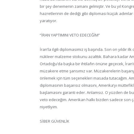
bir şey denemenin zamanı gelmiştir. Ve bu yıl Kong
hazretlerinin de dediği gibi diplomasi küçük adımlar 
yaratıyor.
“İRAN YAPTIMINI VETO EDECEĞİM”
İran’la ilgili diplomasimiz iş başında. Son on yıldır 
nükleer malzeme stokunu azalttık. Bahara kadar Amer
Ortadoğu’da başka bir ihtilafın önüne geçecek, İran
müzakere etme şansımız var. Müzakerelerin başarıya 
önlemek için tüm seçenekleri masada tutacağım. Ama
diplomasinin başarısız olmasını, Amerika’yı müttefi
başlamasını garanti eder. Anlamsız. O yüzden de bu 
veto edeceğim. Amerikan halkı bizden sadece son ça
niyetliyim.
SİBER GÜVENLİK