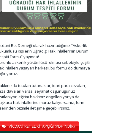
icdani Ret Derneği olarak hazırladığımız “Askerlik
ükümlüsü Kişilerin Uğradığı Hak İhlallerinin Durum
espiti Formu” yayında!
orunlu askerlik yükümlüsü olması sebebiyle çeşitli
ak ihlalleri yaşayan herkesi, bu formu doldurmaya
ağırıyoruz.
akkınızda tutulan tutanaklar, idari para cezaları,
eza davaları varsa; seyahat özgürlüğünüz
ısıtlanıyor, eğitim hakkınız engelleniyor ya da
aşkaca hak ihlallerine maruz kalıyorsanız, form
zerinden bizimle iletişime geçebilirsiniz.
VİCDANİ RET EL KİTAPÇIĞI (PDF İNDİR)