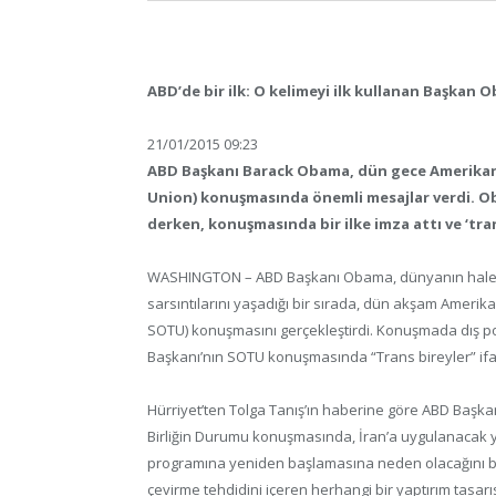
ABD’de bir ilk: O kelimeyi ilk kullanan Başkan 
21/01/2015 09:23
ABD Başkanı Barack Obama, dün gece Amerikan 
Union) konuşmasında önemli mesajlar verdi. Ob
derken, konuşmasında bir ilke imza attı ve ‘tran
WASHINGTON – ABD Başkanı Obama, dünyanın halen Pari
sarsıntılarını yaşadığı bir sırada, dün akşam Amerik
SOTU) konuşmasını gerçekleştirdi. Konuşmada dış politi
Başkanı’nın SOTU konuşmasında “Trans bireyler” ifad
Hürriyet’ten Tolga Tanış’ın haberine göre ABD Başk
Birliğin Durumu konuşmasında, İran’a uygulanacak y
programına yeniden başlamasına neden olacağını beli
çevirme tehdidini içeren herhangi bir yaptırım tasa