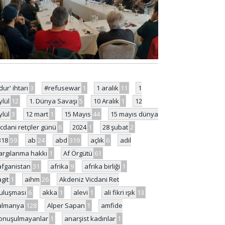
'dur' ihtarı
3
#refusewar
1
1 aralık
11
1
ylül
12
1. Dünya Savaşı
5
10 Aralık
1
12
ylül
3
12 mart
1
15 Mayıs
44
15 mayıs dünya
icdani retçiler günü
6
2024
1
28 şubat
2
318
59
ab
24
abd
319
açlık
6
adil
argılanma hakkı
1
Af Örgütü
61
afganistan
31
afrika
9
afrika birliği
1
agit
1
aihm
26
Akdeniz Vicdani Ret
uluşması
6
akka
1
alevi
1
ali fikri ışık
13
almanya
128
Alper Sapan
1
amfide
onuşulmayanlar
1
anarşist kadınlar
1