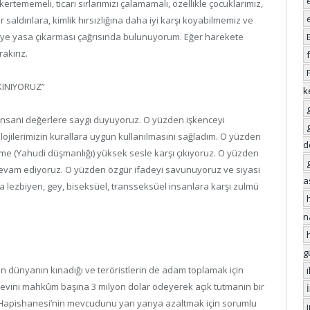
kertememeli, ticari sırlarımızı çalamamalı, özellikle çocuklarımız,
aldırılara, kimlik hırsızlığına daha iyi karşı koyabilmemiz ve
re’ye yasa çıkarması çağrısında bulunuyorum. Eğer harekete
akırız.
KINIYORUZ”
k
 insani değerlere saygı duyuyoruz. O yüzden işkenceyi
lojilerimizin kurallara uygun kullanılmasını sağladım. O yüzden
d
zme (Yahudi düşmanlığı) yüksek sesle karşı çıkıyoruz. O yüzden
evam ediyoruz. O yüzden özgür ifadeyi savunuyoruz ve siyasi
a
a lezbiyen, gey, biseksüel, transseksüel insanlara karşı zulmü
n
g
en dünyanın kınadığı ve teröristlerin de adam toplamak için
evini mahkûm başına 3 milyon dolar ödeyerek açık tutmanın bir
pishanesi’nin mevcudunu yarı yarıya azaltmak için sorumlu