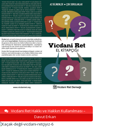
Vicdani Ret Hakkı ve Hakkın Kullanılması –
Davut Erkan