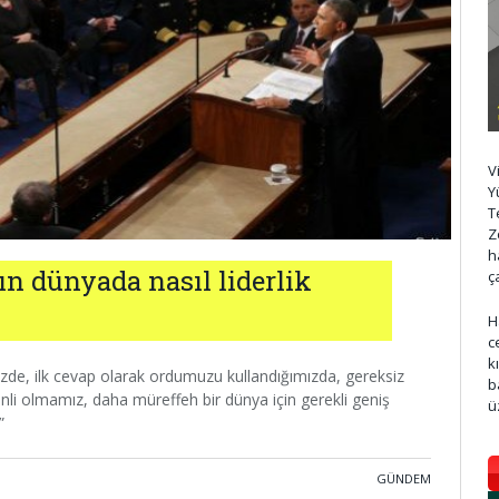
V
Y
T
Z
h
n dünyada nasıl liderlik
ç
H
c
k
zde, ilk cevap olarak ordumuzu kullandığımızda, gereksiz
b
venli olmamız, daha müreffeh bir dünya için gerekli geniş
ü
”
GÜNDEM