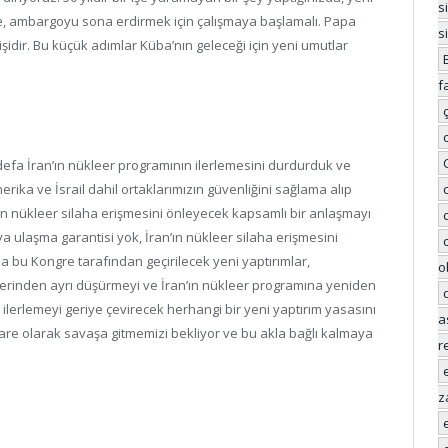
s
re, ambargoyu sona erdirmek için çalışmaya başlamalı. Papa
s
işidir. Bu küçük adımlar Küba’nın geleceği için yeni umutlar
f
ilk defa İran’ın nükleer programının ilerlemesini durdurduk ve
ika ve İsrail dahil ortaklarımızın güvenliğini sağlama alıp
’ın nükleer silaha erişmesini önleyecek kapsamlı bir anlaşmayı
ulaşma garantisi yok, İran’ın nükleer silaha erişmesini
 bu Kongre tarafından geçirilecek yeni yaptırımlar,
o
klerinden ayrı düşürmeyi ve İran’ın nükleer programına yeniden
ilerlemeyi geriye çevirecek herhangi bir yeni yaptırım yasasını
a
re olarak savaşa gitmemizi bekliyor ve bu akla bağlı kalmaya
r
z