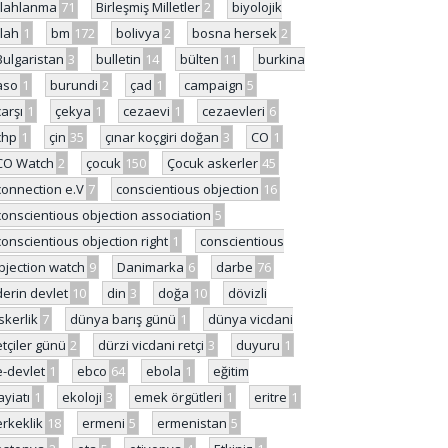
ilahlanma
71
Birleşmiş Milletler
2
biyolojik
ilah
1
bm
172
bolivya
2
bosna hersek
2
Bulgaristan
3
bulletin
14
bülten
11
burkina
aso
1
burundi
2
çad
1
campaign
5
çarşı
1
çekya
1
cezaevi
1
cezaevleri
6
chp
1
çin
35
çınar koçgiri doğan
3
CO
1
CO Watch
2
çocuk
150
Çocuk askerler
45
connection e.V
7
conscientious objection
16
conscientious objection association
5
conscientious objection right
1
conscientious
bjection watch
9
Danimarka
6
darbe
76
derin devlet
10
din
3
doğa
10
dövizli
skerlik
7
dünya barış günü
1
dünya vicdani
etçiler günü
2
dürzi vicdani retçi
3
duyuru
1
e-devlet
1
ebco
64
ebola
1
eğitim
ayiatı
1
ekoloji
3
emek örgütleri
1
eritre
1
erkeklik
18
ermeni
5
ermenistan
5