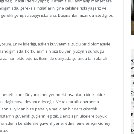
 değil, nasıl liderlik yaptığı. Kafamızı kullanmayıp manşetlere
ığımızda, gereksiz ihtilafların içine çekilme riski yaşarız ve
rekli geniş stratejiyi ıskalarız. Düşmanlarımızın da istediği bu.
yorum. En iyi liderliği, askeri kuvvetimizi güçlü bir diplomasiyle
llandığımızda, korkularımızın bizi bu yeni yüzyılın sunduğu
iz zaman elde ederiz. Bizim de dünyada şu anda tam olarak
e
e
v
y
 hedefi olan dünyanın her yerindeki insanlarla birlik olduk.
rini dağıtmaya devam edeceğiz. Ve tek taraflı davranma
n 13 yıldan bize pahalıya mal olan bir ders çıkardık.
B
tan’ın güvenlik güçlerini eğittik. Deniz aşırı ülkelere büyük
röristlerin kendilerine güvenli yerler edinmemeleri için Güney
k
oruz.