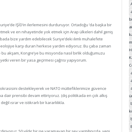
bi
Suriye’de IŞİD’in ilerlemesini durduruyor. Ortadoğu ’da başka bir
a
letmek ve en nihayetinde yok etmek için Arap ülkeleri dahil geniş
k
abada bize yardım edebilecek Suriye’deki ılımlı muhalefete
m
k ideolojiye karşı duran herkese yardım ediyoruz. Bu çaba zaman
H
 bu akşam, Kongre’ye bu misyonda nasıl birlik olduğumuzu
K
 yetki veren bir yasa geçirmesi çağrısı yapıyorum.
C
emokrasisini destekleyerek ve NATO müttefiklerimize güvence
dair prensibi devam ettiriyoruz. (dış politikada en çok alkış
ü
il ısrar ve istikrarlı bir kararlılıkla.
k
iriyoruz. 50 yıldır bir işe yaramayan bir şey yaptığınızda, yeni