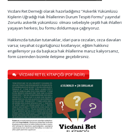
Vicdani Ret Derneği olarak hazırladığımız “Askerlik Yükümlüsü
Kişilerin Uğradığı Hak İhlallerinin Durum Tespiti Formu” yayında!
Zorunlu askerlik yükümlüsü olması sebebiyle çeşitli hak ihlalleri
yaşayan herkesi, bu formu doldurmaya çağırıyoruz.
Hakkınızda tutulan tutanaklar, idari para cezaları, ceza davaları
varsa; seyahat özgürlüğünüz kısıtlanıyor, eğitim hakkınız
engelleniyor ya da başkaca hak ihlallerine maruz kalıyorsanız,
form üzerinden bizimle iletişime geçebilirsiniz.
VİCDANİ RET EL KİTAPÇIĞI (PDF İNDİR)