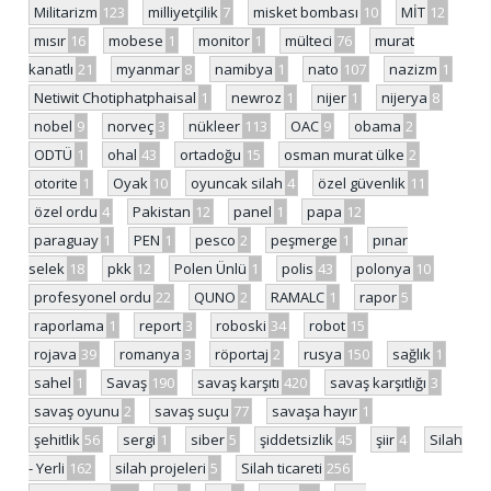
Militarizm
123
milliyetçilik
7
misket bombası
10
MİT
12
mısır
16
mobese
1
monitor
1
mülteci
76
murat
kanatlı
21
myanmar
8
namibya
1
nato
107
nazizm
1
Netiwit Chotiphatphaisal
1
newroz
1
nijer
1
nijerya
8
nobel
9
norveç
3
nükleer
113
OAC
9
obama
2
ODTÜ
1
ohal
43
ortadoğu
15
osman murat ülke
2
otorite
1
Oyak
10
oyuncak silah
4
özel güvenlik
11
özel ordu
4
Pakistan
12
panel
1
papa
12
paraguay
1
PEN
1
pesco
2
peşmerge
1
pınar
selek
18
pkk
12
Polen Ünlü
1
polis
43
polonya
10
profesyonel ordu
22
QUNO
2
RAMALC
1
rapor
5
raporlama
1
report
3
roboski
34
robot
15
rojava
39
romanya
3
röportaj
2
rusya
150
sağlık
1
sahel
1
Savaş
190
savaş karşıtı
420
savaş karşıtlığı
3
savaş oyunu
2
savaş suçu
77
savaşa hayır
1
şehitlik
56
sergi
1
siber
5
şiddetsizlik
45
şiir
4
Silah
- Yerli
162
silah projeleri
5
Silah ticareti
256