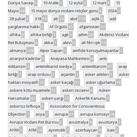
Dünya Savaşı
5
10 Aralık
1
12 eylül
3
12 mart
1
15
Mayıs
44
15 mayıs dünya vicdani retçiler günü
6
2024
1
28 şubat
2
318
59
ab
24
abd
319
açlık
6
adil
yargılanma hakkı
1
Af Örgütü
61
afganistan
31
afrika
9
afrika birliği
1
agit
1
aihm
26
Akdeniz Vicdani
Ret Buluşması
6
akka
1
alevi
1
ali fikri ışık
13
almanya
128
Alper Sapan
1
amfide konuşulmayanlar
1
anarşist kadınlar
1
Anayasa Mahkemesi
4
anti-
militarizm
4
antimilitarist medya
8
antimilitarizm
97
arap
birliği
1
arap ordusu
2
arjantin
1
asker aileleri
1
asker
hakları inisiyatifi
15
asker kaçağı
31
asker uğurlama
18
askere kötü muamele
55
askeri cezaevi
4
Askeri
Harcamalar
92
askeri yargı
17
Askerlik Kanunu
1
askersiz lefkoşa
5
Association for Conscientious
Objection
1
asya
1
avrupa
41
avrupa konseyi
26
Avrupa Vicdani Ret Bürosu
2
avustralya
5
avusturya
2
AYİM
1
AYM
14
ayrımcılık
1
azerbaycan
8
bae
2