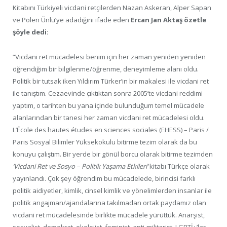
Kitabını Türkiyeli vicdani retçilerden Nazan Askeran, Alper Sapan
ve Polen Ünlü’ye adadığını ifade eden
Ercan Jan Aktaş özetle
şöyle dedi:
“Vicdani ret mücadelesi benim için her zaman yeniden yeniden
öğrendiğim bir bilgilenme/öğrenme, deneyimleme alanı oldu.
Politik bir tutsak iken Yıldırım Türker’in bir makalesi ile vicdani ret
ile tanıştım. Cezaevinde çıktıktan sonra 2005’te vicdani reddimi
yaptım, o tarihten bu yana içinde bulunduğum temel mücadele
alanlarından bir tanesi her zaman vicdani ret mücadelesi oldu.
L’École des hautes études en sciences sociales (EHESS) – Paris /
Paris Sosyal Bilimler Yüksekokulu bitirme tezim olarak da bu
konuyu çalıştım. Bir yerde bir gönül borcu olarak bitirme tezimden
‘Vicdani Ret ve Sosyo – Politik Yaşama Etkileri’
kitabı Türkçe olarak
yayınlandı. Çok şey öğrendim bu mücadelede, birincisi farklı
politik aidiyetler, kimlik, cinsel kimlik ve yönelimlerden insanlar ile
politik angajman/ajandalarına takılmadan ortak paydamız olan
vicdani ret mücadelesinde birlikte mücadele yürüttük. Anarşist,
sosyalist, demokrat, ekolojist, feminist, anti-militarist, LGBTİ+’lar,