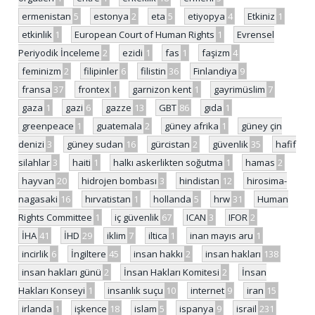
ermenistan
5
estonya
2
eta
5
etiyopya
4
Etkiniz
1
etkinlik
1
European Court of Human Rights
1
Evrensel
Periyodik İnceleme
2
ezidi
1
fas
1
faşizm
4
feminizm
2
filipinler
6
filistin
36
Finlandiya
9
fransa
37
frontex
1
garnizon kent
1
gayrimüslim
7
gaza
1
gazi
6
gazze
13
GBT
86
gıda
1
greenpeace
1
guatemala
2
güney afrika
1
güney çin
denizi
3
güney sudan
16
gürcistan
2
güvenlik
35
hafif
silahlar
3
haiti
1
halkı askerlikten soğutma
1
hamas
2
hayvan
20
hidrojen bombası
3
hindistan
12
hirosima-
nagasaki
16
hırvatistan
1
hollanda
5
hrw
31
Human
Rights Committee
1
iç güvenlik
67
ICAN
3
IFOR
2
İHA
41
İHD
29
iklim
7
iltica
1
inan mayıs aru
1
incirlik
6
İngiltere
45
insan hakkı
2
insan hakları
138
insan hakları günü
2
İnsan Hakları Komitesi
2
İnsan
Hakları Konseyi
1
insanlık suçu
10
internet
9
iran
15
irlanda
1
işkence
18
islam
5
ispanya
9
israil
231