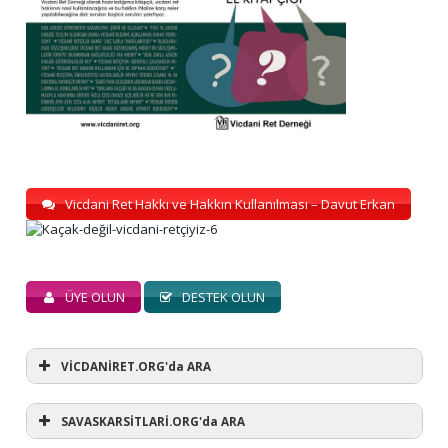
Vicdani Ret Hakkı ve Hakkın Kullanılması – Davut Erkan
ÜYE OLUN
DESTEK OLUN
VİCDANİRET.ORG'da ARA
SAVASKARSİTLARİ.ORG'da ARA