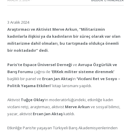
3 Aralık 2024
Araştırmacı ve Aktivist Merve Arkun, “Militarizmin
kadınlarla ilişkisi ya da kadınların bir süreç olarak var olan
militarizme dahil olmaları, bu tartışmada oldukça önemli
bir noktadadır” dedi.
Paris’te Espace Üniversel Derneği
ve
Avrupa Özgürlük ve
Barış Forumu
çağrısı ile
‘ERKek militer sisteme direnmek’
başlıklı bir panel ve
Ercan Jan Aktaş
’ın
‘Vicdani Ret ve Sosyo –
Politik Yaşama Etkileri’
kitap lansmanı yapıldı.
Aktivist
Tuğçe Oklay
‘ın moderatörlüğündeki, etkinliğe kadın
vicdani retçi, araştırmacı, aktivist
Merve Arkun
ve sosyal bilimci,
yazar, aktivist
Ercan Jan Aktaş
katıldı.
Etkinliğe Paris’te yaşayan Türkiyeli Barış Akademisyenlerinden