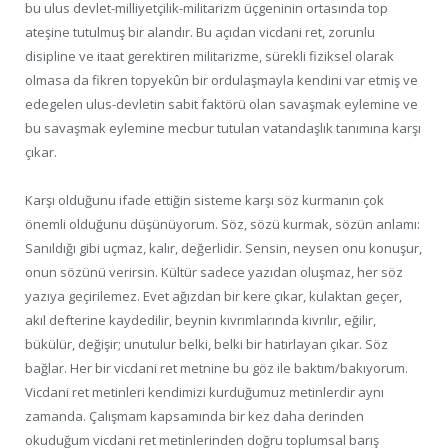
bu ulus devlet-milliyetçilik-militarizm üçgeninin ortasında top
ateşine tutulmuş bir alandır. Bu açıdan vicdani ret, zorunlu
disipline ve itaat gerektiren militarizme, sürekli fiziksel olarak
olmasa da fikren topyekûn bir ordulaşmayla kendini var etmiş ve
edegelen ulus-devletin sabit faktörü olan savaşmak eylemine ve
bu savaşmak eylemine mecbur tutulan vatandaşlık tanımına karşı
çıkar.
Karşı olduğunu ifade ettiğin sisteme karşı söz kurmanın çok
önemli olduğunu düşünüyorum. Söz, sözü kurmak, sözün anlamı:
Sanıldığı gibi uçmaz, kalır, değerlidir. Sensin, neysen onu konuşur,
onun sözünü verirsin. Kültür sadece yazıdan oluşmaz, her söz
yazıya geçirilemez. Evet ağızdan bir kere çıkar, kulaktan geçer,
akıl defterine kaydedilir, beynin kıvrımlarında kıvrılır, eğilir,
bükülür, değişir; unutulur belki, belki bir hatırlayan çıkar. Söz
bağlar. Her bir vicdani ret metnine bu göz ile baktım/bakıyorum.
Vicdani ret metinleri kendimizi kurduğumuz metinlerdir aynı
zamanda. Çalışmam kapsamında bir kez daha derinden
okuduğum vicdani ret metinlerinden doğru toplumsal barış