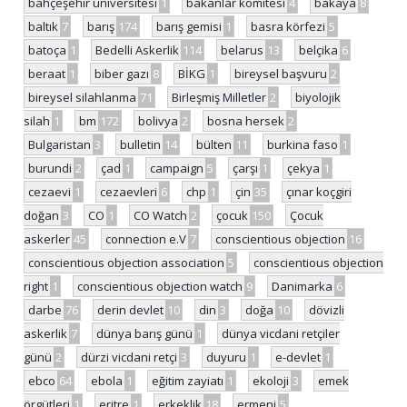
bahçeşehir üniversitesi
1
bakanlar komitesi
4
bakaya
8
baltık
7
barış
174
barış gemisi
1
basra körfezi
5
batoça
1
Bedelli Askerlik
114
belarus
13
belçika
6
beraat
1
biber gazı
8
BİKG
1
bireysel başvuru
2
bireysel silahlanma
71
Birleşmiş Milletler
2
biyolojik
silah
1
bm
172
bolivya
2
bosna hersek
2
Bulgaristan
3
bulletin
14
bülten
11
burkina faso
1
burundi
2
çad
1
campaign
5
çarşı
1
çekya
1
cezaevi
1
cezaevleri
6
chp
1
çin
35
çınar koçgiri
doğan
3
CO
1
CO Watch
2
çocuk
150
Çocuk
askerler
45
connection e.V
7
conscientious objection
16
conscientious objection association
5
conscientious objection
right
1
conscientious objection watch
9
Danimarka
6
darbe
76
derin devlet
10
din
3
doğa
10
dövizli
askerlik
7
dünya barış günü
1
dünya vicdani retçiler
günü
2
dürzi vicdani retçi
3
duyuru
1
e-devlet
1
ebco
64
ebola
1
eğitim zayiatı
1
ekoloji
3
emek
örgütleri
1
eritre
1
erkeklik
18
ermeni
5