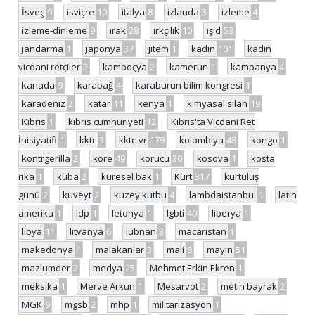
İsveç
9
isviçre
10
italya
8
izlanda
3
izleme
4
izleme-dinleme
9
ırak
28
ırkçılık
10
ışid
53
jandarma
1
japonya
37
jitem
1
kadın
101
kadın
vicdani retçiler
2
kamboçya
2
kamerun
1
kampanya
4
kanada
9
karabağ
4
karaburun bilim kongresi
1
karadeniz
2
katar
11
kenya
1
kimyasal silah
19
Kıbrıs
1
kıbrıs cumhuriyeti
12
Kıbrıs'ta Vicdani Ret
İnisiyatifi
1
kktc
3
kktc-vr
179
kolombiya
48
kongo
1
kontrgerilla
2
kore
49
korucu
30
kosova
1
kosta
rika
1
küba
2
küresel bak
1
Kürt
317
kurtuluş
günü
2
kuveyt
2
kuzey kutbu
4
lambdaistanbul
1
latin
amerika
1
ldp
1
letonya
1
lgbti
40
liberya
1
libya
11
litvanya
6
lübnan
3
macaristan
1
makedonya
1
malakanlar
3
mali
8
mayın
51
mazlumder
2
medya
25
Mehmet Erkin Ekren
1
meksika
1
Merve Arkun
1
Mesarvot
2
metin bayrak
2
MGK
9
mgsb
2
mhp
1
militarizasyon
1