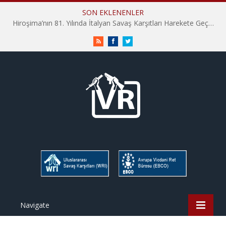
SON EKLENENLER
Hiroşima’nın 81. Yılında İtalyan Savaş Karşıtları Harekete Geçti: “Hatırlamak yeterli değil”
RSS
Facebook
Twitter
Navigate