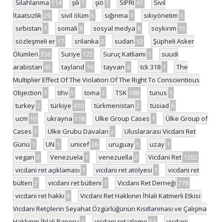
Silahlanma
114
şili
1
şiö
1
SIPRI
41
Sivil
İtaatsizlik
29
sivil ölüm
5
sığınma
1
sıkıyönetim
1
sırbistan
1
somali
8
sosyal medya
8
soykırım
15
sözleşmeli er
17
srilanka
2
sudan
12
Şüpheli Asker
Ölümleri
358
Suriye
172
Suruç Katliamı
1
suudi
arabistan
45
tayland
16
tayvan
4
tck 318
1
The
Multiplier Effect Of The Violation Of The Right To Conscientious
Objection
1
tihv
5
toma
2
TSK
188
tunus
1
turkey
2
türkiye
410
türkmenistan
2
tüsiad
6
ucm
10
ukrayna
118
Ulke Group Cases
1
Ülke Group of
Cases
1
Ülke Grubu Davaları
2
Uluslararası Vicdani Ret
Günü
1
UN
1
unicef
26
uruguay
1
uzay
1
vegan
3
Venezuela
1
venezuella
2
Vicdani Ret
1302
vicdani ret açıklaması
1
vicdani ret atölyesi
1
vicdani ret
bülten
2
vicdani ret bülteni
7
Vicdani Ret Derneği
278
vicdani ret hakkı
8
Vicdani Ret Hakkının İhlali Katmerli Etkisi:
Vicdani Retçilerin Seyahat Özgürlüğünün Kısıtlanması ve Çalışma
Hakkının İhlali Raporu
1
vicdani ret izleme
53
vicdani