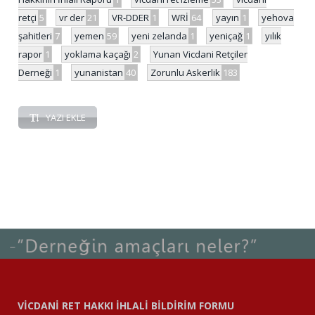
retçi
5
vr der
21
VR-DDER
1
WRİ
64
yayın
1
yehova
şahitleri
7
yemen
59
yeni zelanda
1
yeniçağ
1
yılık
rapor
1
yoklama kaçağı
2
Yunan Vicdani Retçiler
Derneği
1
yunanistan
40
Zorunlu Askerlik
183
YAZI EKLE
VİCDANİ RET HAKKI İHLALİ BİLDİRİM FORMU