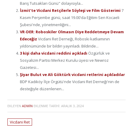
Barış Tutsakları Günü" dolayısıyla...
İzmit’te Vicdani Retçilerle Söyleşi ve Film Gösterimi
7
Kasım Perşembe günü, saat 19.00'da Eğitim-Sen Kocaeli
Şubesi'nde, yönetmenliğini...
VR-DER: Roboskiler Olmasın Diye Reddetmeye Devam
Edeceğiz
Vicdani Ret Derneği, Roboski katliamının
yıldönümünde bir bildiri yayınladı. Bildiride...
3 kişi daha vicdani reddini açıkladı
Özgürlük ve
Sosyalizm Partisi Merkez Kurulu üyesi ve Newroz
Gazetesi...
Şiyar Bulut ve Ali Göktürk vicdani retlerini açıkladılar
BDP Kadıköy İlçe Örgütü'nde Vicdani Ret Derneği'nin de
desteğiyle düzenlenen...
EKLEYEN
ADMIN
EKLENME TARIHI:
ARALIK 3, 2024
Vicdani Ret