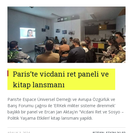
Paris’te vicdani ret paneli ve
kitap lansmanı
Paris’te Espace Üniversel Derneği ve Avrupa Özgürlük ve
Barış Forumu çağrısı ile ‘ERKek militer sisteme direnmek’
başlıklı bir panel ve Ercan Jan Aktaş’ın “Vicdani Ret ve Sosyo –
Politik Yaşama Etkileri’ kitap lansmanı yapıldı.
ARALIK 3, 2024
·
BIZDEN
,
ETKINLIKLER