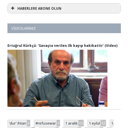
HABERLERE ABONE OLUN
VIDEOLARIMIZ
Ertuğrul Kürkçü: ‘Savaşta verilen ilk kayıp hakikattir’ (Video)
'dur' ihtarı
3
#refusewar
1
1 aralık
11
1 eylül
12
1.