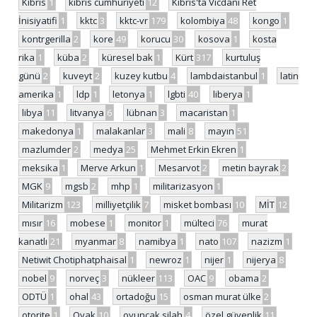
Kıbrıs
1
kıbrıs cumhuriyeti
12
Kıbrıs'ta Vicdani Ret
İnisiyatifi
1
kktc
3
kktc-vr
179
kolombiya
48
kongo
1
kontrgerilla
2
kore
49
korucu
30
kosova
1
kosta
rika
1
küba
2
küresel bak
1
Kürt
317
kurtuluş
günü
2
kuveyt
2
kuzey kutbu
4
lambdaistanbul
1
latin
amerika
1
ldp
1
letonya
1
lgbti
40
liberya
1
libya
11
litvanya
6
lübnan
3
macaristan
1
makedonya
1
malakanlar
3
mali
8
mayın
51
mazlumder
2
medya
25
Mehmet Erkin Ekren
1
meksika
1
Merve Arkun
1
Mesarvot
2
metin bayrak
2
MGK
9
mgsb
2
mhp
1
militarizasyon
1
Militarizm
123
milliyetçilik
7
misket bombası
10
MİT
12
mısır
16
mobese
1
monitor
1
mülteci
76
murat
kanatlı
21
myanmar
8
namibya
1
nato
107
nazizm
1
Netiwit Chotiphatphaisal
1
newroz
1
nijer
1
nijerya
8
nobel
9
norveç
3
nükleer
113
OAC
9
obama
2
ODTÜ
1
ohal
43
ortadoğu
15
osman murat ülke
2
otorite
1
Oyak
10
oyuncak silah
4
özel güvenlik
11