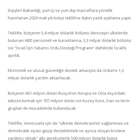
Dışişleri Bakanlığı, yurt içi ve yurt dışı masraflara yönelik
hazırlanan 2020 mali yılı bütçe teklifine ilişkin yazılı açıklama yaptı.
Teklifte, bütçenin 5,4 milyar dolarlık bölümü denizaşırı ülkelerde
bulunan ABD personeli ve kurumlarına, 3,3 milyar dolarlık bölümü
ise “İsrail İçin Yabancı Ordu Desteği Programı” dahilinde İsrail’e
ayrıldı.
Ekonomik ve ulusal güvenliğe destek amacıyla da Ürdün’e 1,3
milyar dolarlık yardım aktarılacak.
Bütçenin 661 milyon doları Rusya’nın Avrupa ve Orta Asya’daki
etkisini kırmak için 707 milyon doları ise Kuzey Kore, İran ve terör
grupları ile mücadelede kullanılacak.
Teklifte, Venezuela için de “ülkede demokrasinin sağlanması ve
demokratik siyasi geçişi desteklemek ve ayrıca oluşan krizlere
yardımcı olmak” gibi gerekçelerle 500 milyon dolarlık bütçe