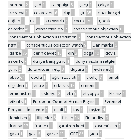
burundi
2
çad
1
campaign
5
çarşı
1
çekya
1
cezaevi
1
cezaevleri
6
chp
1
çin
35
çınar koçgiri
doğan
3
CO
1
CO Watch
2
çocuk
150
Çocuk
askerler
45
connection e.V
7
conscientious objection
16
conscientious objection association
5
conscientious objection
right
1
conscientious objection watch
9
Danimarka
6
darbe
76
derin devlet
10
din
3
doğa
10
dövizli
askerlik
7
dünya barış günü
1
dünya vicdani retçiler
günü
2
dürzi vicdani retçi
3
duyuru
1
e-devlet
1
ebco
64
ebola
1
eğitim zayiatı
1
ekoloji
3
emek
örgütleri
1
eritre
1
erkeklik
18
ermeni
5
ermenistan
5
estonya
2
eta
5
etiyopya
4
Etkiniz
1
etkinlik
1
European Court of Human Rights
1
Evrensel
Periyodik İnceleme
2
ezidi
1
fas
1
faşizm
4
feminizm
2
filipinler
6
filistin
36
Finlandiya
9
fransa
37
frontex
1
garnizon kent
1
gayrimüslim
7
gaza
1
gazi
6
gazze
13
GBT
86
gıda
1