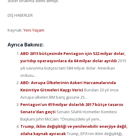
asker bırakma adımı atmıştı.
DIŞ HABERLER
Kaynak:
Yeni Yaşam
Ayrıca Bakınız:
ABD 2015 bütçesinde Pentagon için 522 milyar dolar,
yurtdışı operasyonlara da 64 milyar dolar ayrıldı
2015
yılı savunma bütçesi tam 584 milyar dolar. Amerikan
ordusu...
ABD: Avrupa Ülkelerinin Askeri Harcamalarında
Kesintiye Gitmeleri Kaygı Verici
Bundan 20 yıl önce
Avrupa ülkeleri BM barış gücüne 25...
Pentagon’un 619 milyar dolarlık 2017 bütçe tasarısı
Senato’dan geçti
Senato Silahlı Hizmetler Komitesi
Başkanı John McCain: “Önümüzdeki yıl yeni...
Trump, iklim değişikliği ve yenilenebilir enerjiye değil,
silaha kaynak ayıracak
Trump, EPA'nın iklim değişikliği,