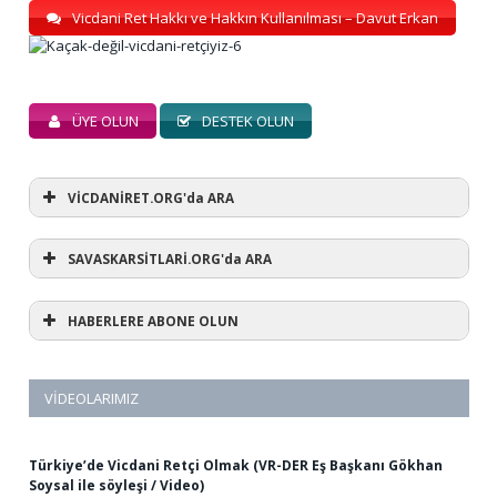
Vicdani Ret Hakkı ve Hakkın Kullanılması – Davut Erkan
ÜYE OLUN
DESTEK OLUN
VİCDANİRET.ORG'da ARA
SAVASKARSİTLARİ.ORG'da ARA
HABERLERE ABONE OLUN
VIDEOLARIMIZ
Türkiye’de Vicdani Retçi Olmak (VR-DER Eş Başkanı Gökhan
Soysal ile söyleşi / Video)