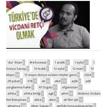
'dur' ihtarı
3
#refusewar
1
1 aralık
11
1 eylül
12
1.
Dünya Savaşı
5
10 Aralık
1
12 eylül
3
12 mart
1
15
Mayıs
44
15 mayıs dünya vicdani retçiler günü
6
2024
1
28 şubat
2
318
59
ab
24
abd
319
açlık
6
adil
yargılanma hakkı
1
Af Örgütü
61
afganistan
31
afrika
9
afrika birliği
1
agit
1
aihm
26
Akdeniz Vicdani
Ret Buluşması
6
akka
1
alevi
1
ali fikri ışık
13
almanya
128
Alper Sapan
1
amfide konuşulmayanlar
1