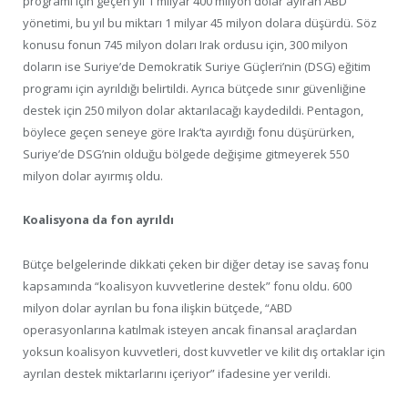
programı için geçen yıl 1 milyar 400 milyon dolar ayıran ABD
yönetimi, bu yıl bu miktarı 1 milyar 45 milyon dolara düşürdü. Söz
konusu fonun 745 milyon doları Irak ordusu için, 300 milyon
doların ise Suriye’de Demokratik Suriye Güçleri’nin (DSG) eğitim
programı için ayrıldığı belirtildi. Ayrıca bütçede sınır güvenliğine
destek için 250 milyon dolar aktarılacağı kaydedildi. Pentagon,
böylece geçen seneye göre Irak’ta ayırdığı fonu düşürürken,
Suriye’de DSG’nin olduğu bölgede değişime gitmeyerek 550
milyon dolar ayırmış oldu.
Koalisyona da fon ayrıldı
Bütçe belgelerinde dikkati çeken bir diğer detay ise savaş fonu
kapsamında “koalisyon kuvvetlerine destek” fonu oldu. 600
milyon dolar ayrılan bu fona ilişkin bütçede, “ABD
operasyonlarına katılmak isteyen ancak finansal araçlardan
yoksun koalisyon kuvvetleri, dost kuvvetler ve kilit dış ortaklar için
ayrılan destek miktarlarını içeriyor” ifadesine yer verildi.