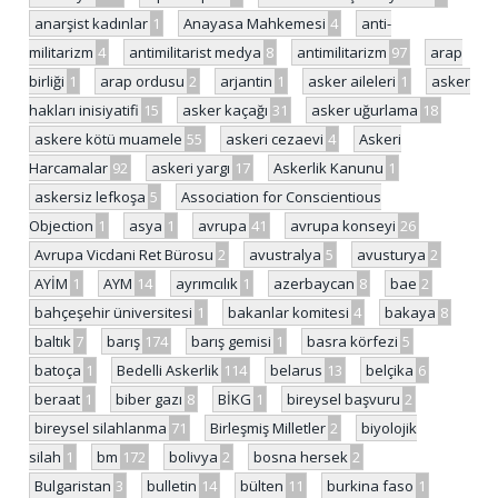
anarşist kadınlar
1
Anayasa Mahkemesi
4
anti-
militarizm
4
antimilitarist medya
8
antimilitarizm
97
arap
birliği
1
arap ordusu
2
arjantin
1
asker aileleri
1
asker
hakları inisiyatifi
15
asker kaçağı
31
asker uğurlama
18
askere kötü muamele
55
askeri cezaevi
4
Askeri
Harcamalar
92
askeri yargı
17
Askerlik Kanunu
1
askersiz lefkoşa
5
Association for Conscientious
Objection
1
asya
1
avrupa
41
avrupa konseyi
26
Avrupa Vicdani Ret Bürosu
2
avustralya
5
avusturya
2
AYİM
1
AYM
14
ayrımcılık
1
azerbaycan
8
bae
2
bahçeşehir üniversitesi
1
bakanlar komitesi
4
bakaya
8
baltık
7
barış
174
barış gemisi
1
basra körfezi
5
batoça
1
Bedelli Askerlik
114
belarus
13
belçika
6
beraat
1
biber gazı
8
BİKG
1
bireysel başvuru
2
bireysel silahlanma
71
Birleşmiş Milletler
2
biyolojik
silah
1
bm
172
bolivya
2
bosna hersek
2
Bulgaristan
3
bulletin
14
bülten
11
burkina faso
1