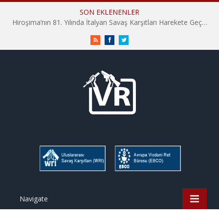
SON EKLENENLER
İHD İstanbul Şube Vicdani Ret Komisyonu: Vicdani Retçiler Olarak Destek İçin Buradayız!
RSS
Facebook
Twitter
Navigate