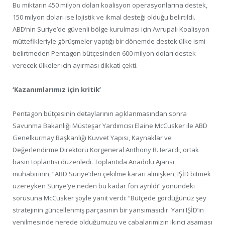
Bu miktarın 450 milyon doları koalisyon operasyonlarına destek,
150 milyon doları ise lojistik ve ikmal desteği olduğu belirtildi.
ABD’nin Suriye’de güvenli bölge kurulması için Avrupalı Koalisyon
müttefikleriyle görüşmeler yaptığı bir dönemde destek ülke ismi
belirtmeden Pentagon bütçesinden 600 milyon doları destek
verecek ülkeler için ayırması dikkati çekti.
‘Kazanımlarımız için kritik’
Pentagon bütçesinin detaylarının açıklanmasından sonra
Savunma Bakanlığı Müsteşar Yardımcısı Elaine McCusker ile ABD
Genelkurmay Başkanlığı Kuvvet Yapısı, Kaynaklar ve
Değerlendirme Direktörü Korgeneral Anthony R. Ierardi, ortak
basın toplantısı düzenledi. Toplantıda Anadolu Ajansı
muhabirinin, “ABD Suriye’den çekilme kararı almışken, IŞİD bitmek
üzereyken Suriye’ye neden bu kadar fon ayrıldı” yönündeki
sorusuna McCusker şöyle yanıt verdi: “Bütçede gördüğünüz şey
stratejinin güncellenmiş parçasının bir yansımasıdır. Yani IŞİD’in
yenilmesinde nerede olduğumuzu ve çabalarımızın ikinci aşaması