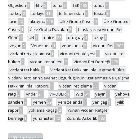
Objection
1
tihv
5
toma
2
TSK
188
tunus
1
turkey
2
türkiye
410
türkmenistan
2
tüsiad
6
ucm
10
ukrayna
118
Ulke Group Cases
1
Ülke Group of
Cases
1
Ülke Grubu Davaları
2
Uluslararası Vicdani Ret
Günü
1
UN
1
unicef
26
uruguay
1
uzay
1
vegan
3
Venezuela
1
venezuella
2
Vicdani Ret
1302
vicdani ret açıklaması
1
vicdani ret atölyesi
1
vicdani ret
bülten
2
vicdani ret bülteni
7
Vicdani Ret Derneği
278
vicdani ret hakkı
8
Vicdani Ret Hakkının İhlali Katmerli Etkisi:
Vicdani Retçilerin Seyahat Özgürlüğünün Kısıtlanması ve Çalışma
Hakkının İhlali Raporu
1
vicdani ret izleme
53
vicdani
retçi
5
vr der
21
VR-DDER
1
WRİ
64
yayın
1
yehova
şahitleri
7
yemen
59
yeni zelanda
1
yeniçağ
1
yılık
rapor
1
yoklama kaçağı
2
Yunan Vicdani Retçiler
Derneği
1
yunanistan
40
Zorunlu Askerlik
183
YAZI EKLE