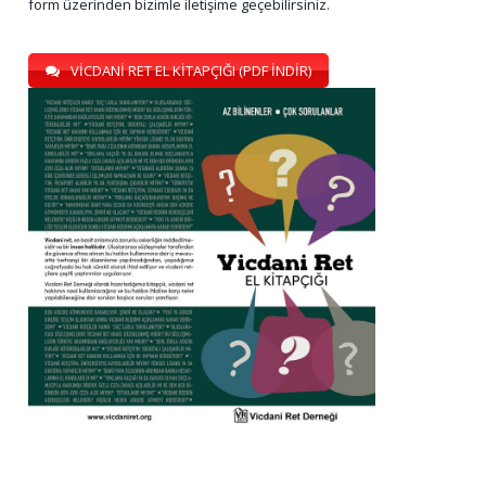
form üzerinden bizimle iletişime geçebilirsiniz.
VİCDANİ RET EL KİTAPÇIĞI (PDF İNDİR)