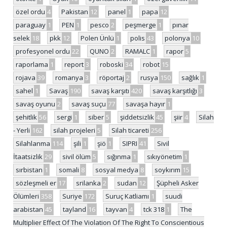
özel ordu
4
Pakistan
12
panel
1
papa
12
paraguay
1
PEN
1
pesco
2
peşmerge
1
pınar
selek
18
pkk
12
Polen Ünlü
1
polis
43
polonya
10
profesyonel ordu
22
QUNO
2
RAMALC
1
rapor
5
raporlama
1
report
3
roboski
34
robot
15
rojava
39
romanya
3
röportaj
2
rusya
150
sağlık
1
sahel
1
Savaş
190
savaş karşıtı
420
savaş karşıtlığı
3
savaş oyunu
2
savaş suçu
77
savaşa hayır
1
şehitlik
56
sergi
1
siber
5
şiddetsizlik
45
şiir
4
Silah
- Yerli
162
silah projeleri
5
Silah ticareti
256
Silahlanma
114
şili
1
şiö
1
SIPRI
41
Sivil
İtaatsizlik
29
sivil ölüm
5
sığınma
1
sıkıyönetim
1
sırbistan
1
somali
8
sosyal medya
8
soykırım
15
sözleşmeli er
17
srilanka
2
sudan
12
Şüpheli Asker
Ölümleri
358
Suriye
172
Suruç Katliamı
1
suudi
arabistan
45
tayland
16
tayvan
4
tck 318
1
The
Multiplier Effect Of The Violation Of The Right To Conscientious