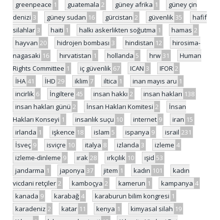
greenpeace
1
guatemala
2
güney afrika
1
güney çin
denizi
3
güney sudan
16
gürcistan
2
güvenlik
35
hafif
silahlar
3
haiti
1
halkı askerlikten soğutma
1
hamas
2
hayvan
20
hidrojen bombası
3
hindistan
12
hirosima-
nagasaki
16
hırvatistan
1
hollanda
5
hrw
31
Human
Rights Committee
1
iç güvenlik
67
ICAN
3
IFOR
2
İHA
41
İHD
29
iklim
7
iltica
1
inan mayıs aru
1
incirlik
6
İngiltere
45
insan hakkı
2
insan hakları
138
insan hakları günü
2
İnsan Hakları Komitesi
2
İnsan
Hakları Konseyi
1
insanlık suçu
10
internet
9
iran
15
irlanda
1
işkence
18
islam
5
ispanya
9
israil
231
İsveç
9
isviçre
10
italya
8
izlanda
3
izleme
4
izleme-dinleme
9
ırak
28
ırkçılık
10
ışid
53
jandarma
1
japonya
37
jitem
1
kadın
101
kadın
vicdani retçiler
2
kamboçya
2
kamerun
1
kampanya
4
kanada
9
karabağ
4
karaburun bilim kongresi
1
karadeniz
2
katar
11
kenya
1
kimyasal silah
19