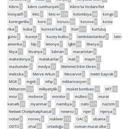
Kıbrıs
1
kıbrıs cumhuriyeti
12
Kıbrıs'ta Vicdani Ret
İnisiyatifi
1
kktc
3
kktc-vr
179
kolombiya
48
kongo
1
kontrgerilla
2
kore
49
korucu
30
kosova
1
kosta
rika
1
küba
2
küresel bak
1
Kürt
317
kurtuluş
günü
2
kuveyt
2
kuzey kutbu
4
lambdaistanbul
1
latin
amerika
1
ldp
1
letonya
1
lgbti
40
liberya
1
libya
11
litvanya
6
lübnan
3
macaristan
1
makedonya
1
malakanlar
3
mali
8
mayın
51
mazlumder
2
medya
25
Mehmet Erkin Ekren
1
meksika
1
Merve Arkun
1
Mesarvot
2
metin bayrak
2
MGK
9
mgsb
2
mhp
1
militarizasyon
1
Militarizm
123
milliyetçilik
7
misket bombası
10
MİT
12
mısır
16
mobese
1
monitor
1
mülteci
76
murat
kanatlı
21
myanmar
8
namibya
1
nato
107
nazizm
1
Netiwit Chotiphatphaisal
1
newroz
1
nijer
1
nijerya
8
nobel
9
norveç
3
nükleer
113
OAC
9
obama
2
ODTÜ
1
ohal
43
ortadoğu
15
osman murat ülke
2