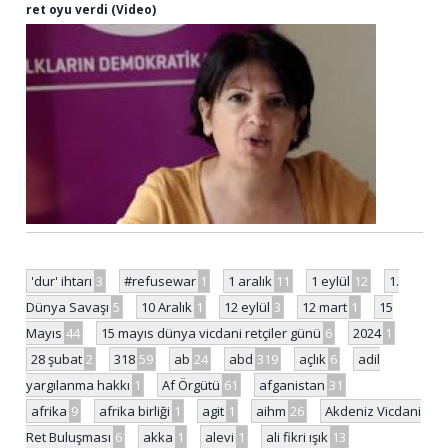
ret oyu verdi (Video)
'dur' ihtarı
3
#refusewar
1
1 aralık
11
1 eylül
12
1.
Dünya Savaşı
5
10 Aralık
1
12 eylül
3
12 mart
1
15
Mayıs
44
15 mayıs dünya vicdani retçiler günü
6
2024
1
28 şubat
2
318
59
ab
24
abd
319
açlık
6
adil
yargılanma hakkı
1
Af Örgütü
61
afganistan
31
afrika
9
afrika birliği
1
agit
1
aihm
26
Akdeniz Vicdani
Ret Buluşması
6
akka
1
alevi
1
ali fikri ışık
13