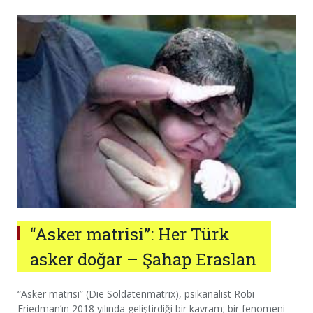
“Asker matrisi”: Her Türk
asker doğar – Şahap Eraslan
“Asker matrisi” (Die Soldatenmatrix), psikanalist Robi
Friedman’ın 2018 yılında geliştirdiği bir kavram; bir fenomeni