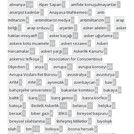
almanya
128
Alper Sapan
1
amfide konuşulmayanlar
1
anarşist kadınlar
1
Anayasa Mahkemesi
4
anti-
militarizm
4
antimilitarist medya
8
antimilitarizm
97
arap
birliği
1
arap ordusu
2
arjantin
1
asker aileleri
1
asker
hakları inisiyatifi
15
asker kaçağı
31
asker uğurlama
18
askere kötü muamele
55
askeri cezaevi
4
Askeri
Harcamalar
92
askeri yargı
17
Askerlik Kanunu
1
askersiz lefkoşa
5
Association for Conscientious
Objection
1
asya
1
avrupa
41
avrupa konseyi
26
Avrupa Vicdani Ret Bürosu
2
avustralya
5
avusturya
2
AYİM
1
AYM
14
ayrımcılık
1
azerbaycan
8
bae
2
bahçeşehir üniversitesi
1
bakanlar komitesi
4
bakaya
8
baltık
7
barış
174
barış gemisi
1
basra körfezi
5
batoça
1
Bedelli Askerlik
114
belarus
13
belçika
6
beraat
1
biber gazı
8
BİKG
1
bireysel başvuru
2
bireysel silahlanma
71
Birleşmiş Milletler
2
biyolojik
silah
1
bm
172
bolivya
2
bosna hersek
2