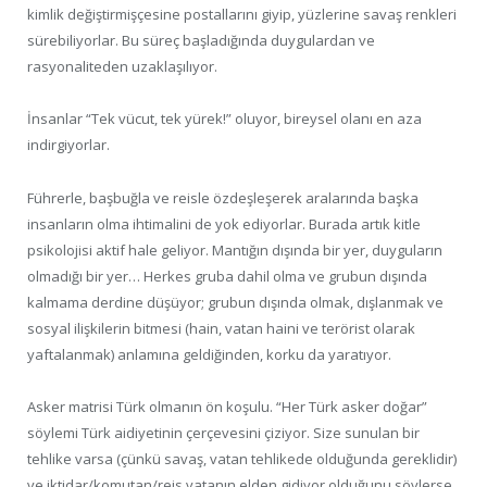
kimlik değiştirmişçesine postallarını giyip, yüzlerine savaş renkleri
sürebiliyorlar. Bu süreç başladığında duygulardan ve
rasyonaliteden uzaklaşılıyor.
İnsanlar “Tek vücut, tek yürek!” oluyor, bireysel olanı en aza
indirgiyorlar.
Führerle, başbuğla ve reisle özdeşleşerek aralarında başka
insanların olma ihtimalini de yok ediyorlar. Burada artık kitle
psikolojisi aktif hale geliyor. Mantığın dışında bir yer, duyguların
olmadığı bir yer… Herkes gruba dahil olma ve grubun dışında
kalmama derdine düşüyor; grubun dışında olmak, dışlanmak ve
sosyal ilişkilerin bitmesi (hain, vatan haini ve terörist olarak
yaftalanmak) anlamına geldiğinden, korku da yaratıyor.
Asker matrisi Türk olmanın ön koşulu. “Her Türk asker doğar”
söylemi Türk aidiyetinin çerçevesini çiziyor. Size sunulan bir
tehlike varsa (çünkü savaş, vatan tehlikede olduğunda gereklidir)
ve iktidar/komutan/reis vatanın elden gidiyor olduğunu söylerse,