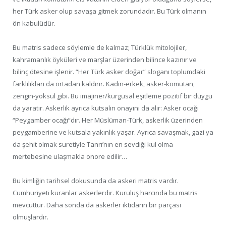
her Türk asker olup savaşa gitmek zorundadır. Bu Türk olmanın
ön kabulüdür.
Bu matris sadece söylemle de kalmaz; Türklük mitolojiler,
kahramanlık öyküleri ve marşlar üzerinden bilince kazınır ve
bilinç ötesine işlenir. “Her Türk asker doğar” sloganı toplumdaki
farklılıkları da ortadan kaldırır. Kadın-erkek, asker-komutan,
zengin-yoksul gibi. Bu imajiner/kurgusal eşitleme pozitif bir duygu
da yaratır. Askerlik ayrıca kutsalın onayını da alır: Asker ocağı
“Peygamber ocağı”dır. Her Müslüman-Türk, askerlik üzerinden
peygamberine ve kutsala yakınlık yaşar. Ayrıca savaşmak, gazi ya
da şehit olmak suretiyle Tanrı’nın en sevdiği kul olma
mertebesine ulaşmakla onore edilir…
Bu kimliğin tarihsel dokusunda da askeri matris vardır.
Cumhuriyeti kuranlar askerlerdir. Kuruluş harcında bu matris
mevcuttur. Daha sonda da askerler iktidarın bir parçası
olmuşlardır.