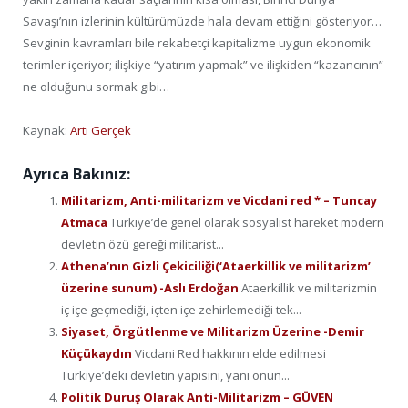
Savaşı’nın izlerinin kültürümüzde hala devam ettiğini gösteriyor…
Sevginin kavramları bile rekabetçi kapitalizme uygun ekonomik
terimler içeriyor; ilişkiye “yatırım yapmak” ve ilişkiden “kazancının”
ne olduğunu sormak gibi…
Kaynak:
Artı Gerçek
Ayrıca Bakınız:
Militarizm, Anti-militarizm ve Vicdani red * – Tuncay
Atmaca
Türkiye’de genel olarak sosyalist hareket modern
devletin özü gereği militarist...
Athena’nın Gizli Çekiciliği(‘Ataerkillik ve militarizm’
üzerine sunum) -Aslı Erdoğan
Ataerkillik ve militarizmin
iç içe geçmediği, içten içe zehirlemediği tek...
Siyaset, Örgütlenme ve Militarizm Üzerine -Demir
Küçükaydın
Vicdani Red hakkının elde edilmesi
Türkiye’deki devletin yapısını, yani onun...
Politik Duruş Olarak Anti-Militarizm – GÜVEN