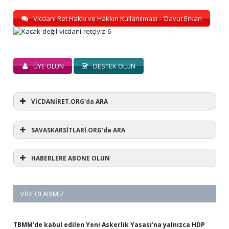
Vicdani Ret Hakkı ve Hakkın Kullanılması – Davut Erkan
ÜYE OLUN
DESTEK OLUN
VİCDANİRET.ORG'da ARA
SAVASKARSİTLARİ.ORG'da ARA
HABERLERE ABONE OLUN
VIDEOLARIMIZ
TBMM’de kabul edilen Yeni Askerlik Yasası’na yalnızca HDP