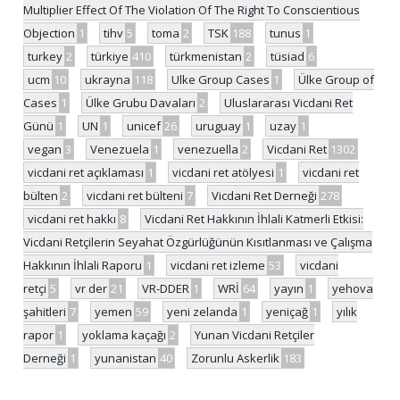
Multiplier Effect Of The Violation Of The Right To Conscientious
Objection
1
tihv
5
toma
2
TSK
188
tunus
1
turkey
2
türkiye
410
türkmenistan
2
tüsiad
6
ucm
10
ukrayna
118
Ulke Group Cases
1
Ülke Group of
Cases
1
Ülke Grubu Davaları
2
Uluslararası Vicdani Ret
Günü
1
UN
1
unicef
26
uruguay
1
uzay
1
vegan
3
Venezuela
1
venezuella
2
Vicdani Ret
1302
vicdani ret açıklaması
1
vicdani ret atölyesi
1
vicdani ret
bülten
2
vicdani ret bülteni
7
Vicdani Ret Derneği
278
vicdani ret hakkı
8
Vicdani Ret Hakkının İhlali Katmerli Etkisi:
Vicdani Retçilerin Seyahat Özgürlüğünün Kısıtlanması ve Çalışma
Hakkının İhlali Raporu
1
vicdani ret izleme
53
vicdani
retçi
5
vr der
21
VR-DDER
1
WRİ
64
yayın
1
yehova
şahitleri
7
yemen
59
yeni zelanda
1
yeniçağ
1
yılık
rapor
1
yoklama kaçağı
2
Yunan Vicdani Retçiler
Derneği
1
yunanistan
40
Zorunlu Askerlik
183