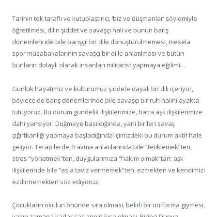
Tarihin tek taraflı ve kutuplaştırıcı, ‘biz ve düşmanlar’ söylemiyle
öğretilmesi, dilin şiddet ve savaşçı hali ve bunun barış
dönemlerinde bile barışçıl bir dile dönüştürülmemesi, mesela
spor müsabakalarının savaşçı bir dille anlatılması ve bütün
bunların dolaylı olarak insanları militarist yapmaya eğilimi…
Günlük hayatımız ve kültürümüz şiddete dayalı bir dili içeriyor,
böylece de barış dönemlerinde bile savaşçı bir ruh halini ayakta
tutuyoruz. Bu durum gündelik ilişkilerimize, hatta aşk ilişkilerimize
dahi yansıyor. Düğmeye basıldığında, yani birileri savaş
çığırtkanlığı yapmaya başladığında içimizdeki bu durum aktif hale
geliyor. Terapilerde, travma anlatılarında bile “tetiklemek”ten,
stres “yönetmek”ten, duygularımıza “hakim olmak”tan; aşk
ilişkilerinde bile “asla taviz vermemek”ten, ezmekten ve kendimizi
ezdirmemekten söz ediyoruz.
Çocukların okulun önünde sıra olması, belirli bir üniforma giymesi,
yakın zamana kadar saçlarının kısa olması, Birinci Dünya