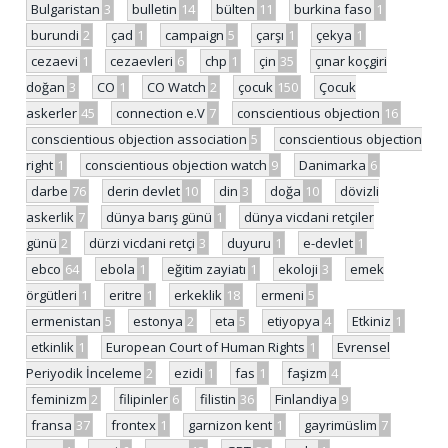
Bulgaristan
3
bulletin
14
bülten
11
burkina faso
1
burundi
2
çad
1
campaign
5
çarşı
1
çekya
1
cezaevi
1
cezaevleri
6
chp
1
çin
35
çınar koçgiri
doğan
3
CO
1
CO Watch
2
çocuk
150
Çocuk
askerler
45
connection e.V
7
conscientious objection
16
conscientious objection association
5
conscientious objection
right
1
conscientious objection watch
9
Danimarka
6
darbe
76
derin devlet
10
din
3
doğa
10
dövizli
askerlik
7
dünya barış günü
1
dünya vicdani retçiler
günü
2
dürzi vicdani retçi
3
duyuru
1
e-devlet
1
ebco
64
ebola
1
eğitim zayiatı
1
ekoloji
3
emek
örgütleri
1
eritre
1
erkeklik
18
ermeni
5
ermenistan
5
estonya
2
eta
5
etiyopya
4
Etkiniz
1
etkinlik
1
European Court of Human Rights
1
Evrensel
Periyodik İnceleme
2
ezidi
1
fas
1
faşizm
4
feminizm
2
filipinler
6
filistin
36
Finlandiya
9
fransa
37
frontex
1
garnizon kent
1
gayrimüslim
7