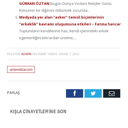
GÜRKAN ÖZTAN
Bugün Dünya Vicdani Retçiler Günü.
Kimsenin bir diğerini öldürmek zorunda...
Medyada yer alan “asker” temsil biçimlerinin
“erkeklik” kavramı oluşumuna etkileri – Fatma Sancar
Toplumların kendilerine has, kendi içlerindeki erkek
egemenliğini tekrardan üretme,...
EKLEYEN
ADMIN
EKLENME TARIHI:
KASIM 7, 2022
antimilitarizm
PAYLAŞ.
Facebook
Twitter
Emai