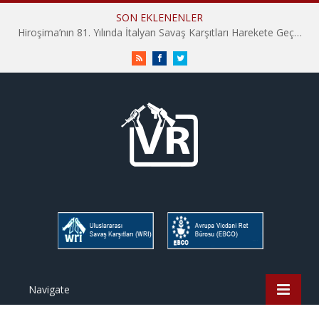
SON EKLENENLER
Hiroşima’nın 81. Yılında İtalyan Savaş Karşıtları Harekete Geçti: “Hatırlamak yeterli değil”
RSS
Facebook
Twitter
Navigate