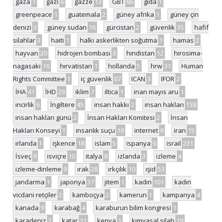
gaza
1
gazi
6
gazze
13
GBT
86
gıda
1
greenpeace
1
guatemala
2
güney afrika
1
güney çin
denizi
3
güney sudan
16
gürcistan
2
güvenlik
35
hafif
silahlar
3
haiti
1
halkı askerlikten soğutma
1
hamas
2
hayvan
20
hidrojen bombası
3
hindistan
12
hirosima-
nagasaki
16
hırvatistan
1
hollanda
5
hrw
31
Human
Rights Committee
1
iç güvenlik
67
ICAN
3
IFOR
2
İHA
41
İHD
29
iklim
7
iltica
1
inan mayıs aru
1
incirlik
6
İngiltere
45
insan hakkı
2
insan hakları
138
insan hakları günü
2
İnsan Hakları Komitesi
2
İnsan
Hakları Konseyi
1
insanlık suçu
10
internet
9
iran
15
irlanda
1
işkence
18
islam
5
ispanya
9
israil
231
İsveç
9
isviçre
10
italya
8
izlanda
3
izleme
4
izleme-dinleme
9
ırak
28
ırkçılık
10
ışid
53
jandarma
1
japonya
37
jitem
1
kadın
101
kadın
vicdani retçiler
2
kamboçya
2
kamerun
1
kampanya
4
kanada
9
karabağ
4
karaburun bilim kongresi
1
karadeniz
2
katar
11
kenya
1
kimyasal silah
19