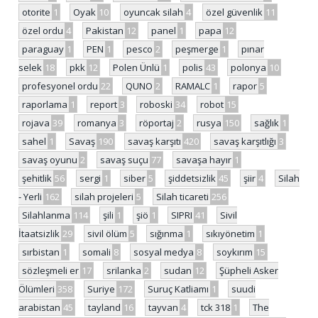
otorite
1
Oyak
10
oyuncak silah
4
özel güvenlik
11
özel ordu
4
Pakistan
12
panel
1
papa
12
paraguay
1
PEN
1
pesco
2
peşmerge
1
pınar
selek
18
pkk
12
Polen Ünlü
1
polis
43
polonya
10
profesyonel ordu
22
QUNO
2
RAMALC
1
rapor
5
raporlama
1
report
3
roboski
34
robot
15
rojava
39
romanya
3
röportaj
2
rusya
150
sağlık
1
sahel
1
Savaş
190
savaş karşıtı
420
savaş karşıtlığı
3
savaş oyunu
2
savaş suçu
77
savaşa hayır
1
şehitlik
56
sergi
1
siber
5
şiddetsizlik
45
şiir
4
Silah
- Yerli
162
silah projeleri
5
Silah ticareti
256
Silahlanma
114
şili
1
şiö
1
SIPRI
41
Sivil
İtaatsizlik
29
sivil ölüm
5
sığınma
1
sıkıyönetim
1
sırbistan
1
somali
8
sosyal medya
8
soykırım
15
sözleşmeli er
17
srilanka
2
sudan
12
Şüpheli Asker
Ölümleri
358
Suriye
172
Suruç Katliamı
1
suudi
arabistan
45
tayland
16
tayvan
4
tck 318
1
The