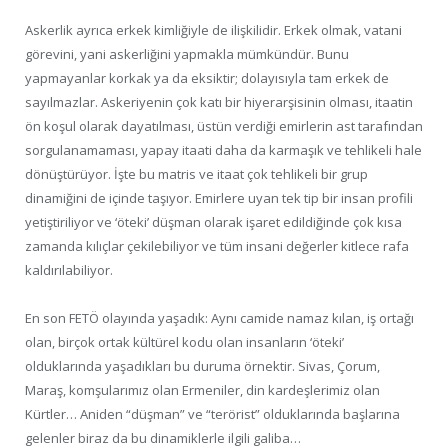
Askerlik ayrıca erkek kimliğiyle de ilişkilidir. Erkek olmak, vatani
görevini, yani askerliğini yapmakla mümkündür. Bunu
yapmayanlar korkak ya da eksiktir; dolayısıyla tam erkek de
sayılmazlar. Askeriyenin çok katı bir hiyerarşisinin olması, itaatin
ön koşul olarak dayatılması, üstün verdiği emirlerin ast tarafından
sorgulanamaması, yapay itaati daha da karmaşık ve tehlikeli hale
dönüştürüyor. İşte bu matris ve itaat çok tehlikeli bir grup
dinamiğini de içinde taşıyor. Emirlere uyan tek tip bir insan profili
yetiştiriliyor ve ‘öteki’ düşman olarak işaret edildiğinde çok kısa
zamanda kılıçlar çekilebiliyor ve tüm insani değerler kitlece rafa
kaldırılabiliyor.
En son FETÖ olayında yaşadık: Aynı camide namaz kılan, iş ortağı
olan, birçok ortak kültürel kodu olan insanların ‘öteki’
olduklarında yaşadıkları bu duruma örnektir. Sivas, Çorum,
Maraş, komşularımız olan Ermeniler, din kardeşlerimiz olan
Kürtler… Aniden “düşman” ve “terörist” olduklarında başlarına
gelenler biraz da bu dinamiklerle ilgili galiba…