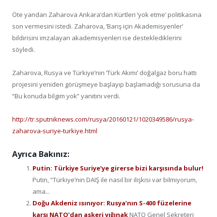
Öte yandan Zaharova Ankara’dan Kürtleri ‘yok etme’ politikasına
son vermesini istedi. Zaharova, ‘Barış için Akademisyenler’
bildirisini imzalayan akademisyenleri ise desteklediklerini
söyledi.
Zaharova, Rusya ve Türkiye’nin ‘Türk Akımı’ doğalgaz boru hattı
projesini yeniden görüşmeye başlayıp başlamadığı sorusuna da
“Bu konuda bilgim yok” yanıtını verdi.
http://tr.sputniknews.com/rusya/20160121/1020349586/rusya-
zaharova-suriye-turkiye.html
Ayrıca Bakınız:
Putin: Türkiye Suriye’ye girerse bizi karşısında bulur!
Putin, “Türkiye’nin DAIŞ ile nasıl bir ilişkisi var bilmiyorum,
ama...
Doğu Akdeniz ısınıyor: Rusya’nın S-400 füzelerine
karşı NATO’dan askeri yığınak
NATO Genel Sekreteri