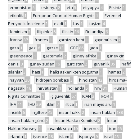
ermenistan
5
estonya
2
eta
5
etiyopya
4
Etkiniz
1
etkinlik
1
European Court of Human Rights
1
Evrensel
Periyodik İnceleme
2
ezidi
1
fas
1
faşizm
4
feminizm
2
filipinler
6
filistin
36
Finlandiya
9
fransa
37
frontex
1
garnizon kent
1
gayrimüslim
7
gaza
1
gazi
6
gazze
13
GBT
86
gıda
1
greenpeace
1
guatemala
2
güney afrika
1
güney çin
denizi
3
güney sudan
16
gürcistan
2
güvenlik
35
hafif
silahlar
3
haiti
1
halkı askerlikten soğutma
1
hamas
2
hayvan
20
hidrojen bombası
3
hindistan
12
hirosima-
nagasaki
16
hırvatistan
1
hollanda
5
hrw
31
Human
Rights Committee
1
iç güvenlik
67
ICAN
3
IFOR
2
İHA
41
İHD
29
iklim
7
iltica
1
inan mayıs aru
1
incirlik
6
İngiltere
45
insan hakkı
2
insan hakları
138
insan hakları günü
2
İnsan Hakları Komitesi
2
İnsan
Hakları Konseyi
1
insanlık suçu
10
internet
9
iran
15
irlanda
1
işkence
18
islam
5
ispanya
9
israil
231