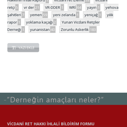
Hakkının İhlali Raporu
1
vicdani ret izleme
53
vicdani
retçi
5
vr der
21
VR-DDER
1
WRİ
64
yayın
1
yehova
şahitleri
7
yemen
59
yeni zelanda
1
yeniçağ
1
yılık
rapor
1
yoklama kaçağı
2
Yunan Vicdani Retçiler
Derneği
1
yunanistan
40
Zorunlu Askerlik
183
YAZI EKLE
VİCDANİ RET HAKKI İHLALİ BİLDİRİM FORMU