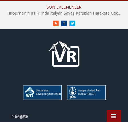
SON EKLENENLER
Hiroşima’nın 81. Yılında İtalyan Savaş Karşıtları Harekete Geçti: “Hatırlamak yeterli değil”
RSS
Facebook
Twitter
Navigate