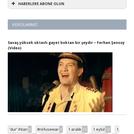
HABERLERE ABONE OLUN
VIDEOLARIMIZ
Savaş yüksek oktavlı gayet boktan bir şeydir – Ferhan Şensoy
(Video)
'dur' ihtarı
3
#refusewar
1
1 aralık
11
1 eylül
12
1.