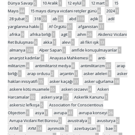
Dünya Savaşı
5
10 Aralık
1
12 eylül
3
12 mart
1
15
Mayıs
44
15 mayıs dünya vicdani retçiler günü
6
2024
1
28 şubat
2
318
59
ab
24
abd
319
açlık
6
adil
yargılanma hakkı
1
Af Örgütü
61
afganistan
31
afrika
9
afrika birliği
1
agit
1
aihm
26
Akdeniz Vicdani
Ret Buluşması
6
akka
1
alevi
1
ali fikri ışık
13
almanya
128
Alper Sapan
1
amfide konuşulmayanlar
1
anarşist kadınlar
1
Anayasa Mahkemesi
4
anti-
militarizm
4
antimilitarist medya
8
antimilitarizm
97
arap
birliği
1
arap ordusu
2
arjantin
1
asker aileleri
1
asker
hakları inisiyatifi
15
asker kaçağı
31
asker uğurlama
18
askere kötü muamele
55
askeri cezaevi
4
Askeri
Harcamalar
92
askeri yargı
17
Askerlik Kanunu
1
askersiz lefkoşa
5
Association for Conscientious
Objection
1
asya
1
avrupa
41
avrupa konseyi
26
Avrupa Vicdani Ret Bürosu
2
avustralya
5
avusturya
2
AYİM
1
AYM
14
ayrımcılık
1
azerbaycan
8
bae
2