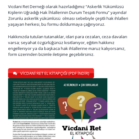
Vicdani Ret Derneği olarak hazırladığımız “Askerlik Yükümlüsü
Kişilerin Uğradığı Hak İhlallerinin Durum Tespiti Formu” yayında!
Zorunlu askerlik yükümlüsü olması sebebiyle çeşitli hak ihlalleri
yaşayan herkesi, bu formu doldurmaya çağırıyoruz.
Hakkınızda tutulan tutanaklar, idari para cezaları, ceza davaları
varsa; seyahat özgürlüğünüz kısıtlanıyor, eğitim hakkınız
engelleniyor ya da başkaca hak ihlallerine maruz kalıyorsanız,
form üzerinden bizimle iletişime geçebilirsiniz.
VİCDANİ RET EL KİTAPÇIĞI (PDF İNDİR)