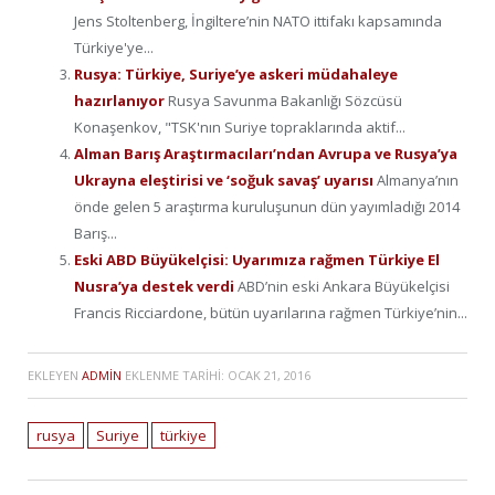
Jens Stoltenberg, İngiltere’nin NATO ittifakı kapsamında
Türkiye'ye...
Rusya: Türkiye, Suriye’ye askeri müdahaleye
hazırlanıyor
Rusya Savunma Bakanlığı Sözcüsü
Konaşenkov, "TSK'nın Suriye topraklarında aktif...
Alman Barış Araştırmacıları’ndan Avrupa ve Rusya’ya
Ukrayna eleştirisi ve ‘soğuk savaş’ uyarısı
Almanya’nın
önde gelen 5 araştırma kuruluşunun dün yayımladığı 2014
Barış...
Eski ABD Büyükelçisi: Uyarımıza rağmen Türkiye El
Nusra’ya destek verdi
ABD’nin eski Ankara Büyükelçisi
Francis Ricciardone, bütün uyarılarına rağmen Türkiye’nin...
EKLEYEN
ADMIN
EKLENME TARIHI:
OCAK 21, 2016
rusya
Suriye
türkiye