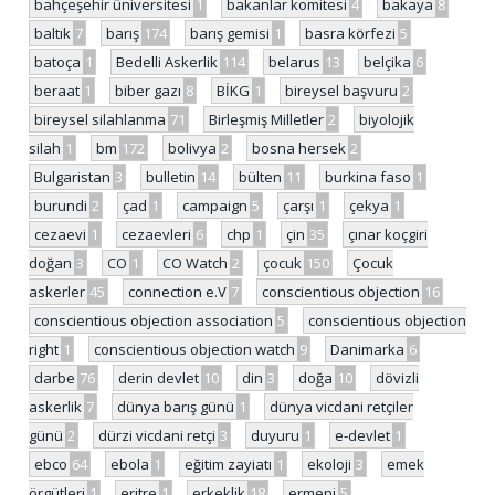
bahçeşehir üniversitesi
1
bakanlar komitesi
4
bakaya
8
baltık
7
barış
174
barış gemisi
1
basra körfezi
5
batoça
1
Bedelli Askerlik
114
belarus
13
belçika
6
beraat
1
biber gazı
8
BİKG
1
bireysel başvuru
2
bireysel silahlanma
71
Birleşmiş Milletler
2
biyolojik
silah
1
bm
172
bolivya
2
bosna hersek
2
Bulgaristan
3
bulletin
14
bülten
11
burkina faso
1
burundi
2
çad
1
campaign
5
çarşı
1
çekya
1
cezaevi
1
cezaevleri
6
chp
1
çin
35
çınar koçgiri
doğan
3
CO
1
CO Watch
2
çocuk
150
Çocuk
askerler
45
connection e.V
7
conscientious objection
16
conscientious objection association
5
conscientious objection
right
1
conscientious objection watch
9
Danimarka
6
darbe
76
derin devlet
10
din
3
doğa
10
dövizli
askerlik
7
dünya barış günü
1
dünya vicdani retçiler
günü
2
dürzi vicdani retçi
3
duyuru
1
e-devlet
1
ebco
64
ebola
1
eğitim zayiatı
1
ekoloji
3
emek
örgütleri
1
eritre
1
erkeklik
18
ermeni
5