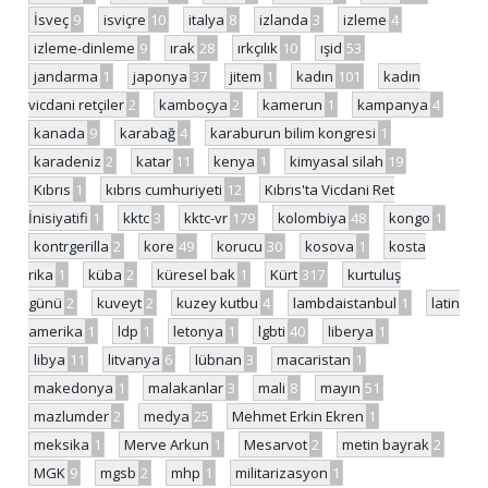
İsveç
9
isviçre
10
italya
8
izlanda
3
izleme
4
izleme-dinleme
9
ırak
28
ırkçılık
10
ışid
53
jandarma
1
japonya
37
jitem
1
kadın
101
kadın
vicdani retçiler
2
kamboçya
2
kamerun
1
kampanya
4
kanada
9
karabağ
4
karaburun bilim kongresi
1
karadeniz
2
katar
11
kenya
1
kimyasal silah
19
Kıbrıs
1
kıbrıs cumhuriyeti
12
Kıbrıs'ta Vicdani Ret
İnisiyatifi
1
kktc
3
kktc-vr
179
kolombiya
48
kongo
1
kontrgerilla
2
kore
49
korucu
30
kosova
1
kosta
rika
1
küba
2
küresel bak
1
Kürt
317
kurtuluş
günü
2
kuveyt
2
kuzey kutbu
4
lambdaistanbul
1
latin
amerika
1
ldp
1
letonya
1
lgbti
40
liberya
1
libya
11
litvanya
6
lübnan
3
macaristan
1
makedonya
1
malakanlar
3
mali
8
mayın
51
mazlumder
2
medya
25
Mehmet Erkin Ekren
1
meksika
1
Merve Arkun
1
Mesarvot
2
metin bayrak
2
MGK
9
mgsb
2
mhp
1
militarizasyon
1