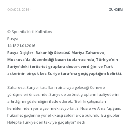
OCAK 21, 2016
·
GÜNDEM
© Sputnik/ Kirill Kallinikov
Rusya
14:18 21.01.2016
Rusya Dışişleri Bakanlığı Sözcüsü Mariya Zaharova,
Moskova’da düzenlediği basın toplantısında, Türkiye’nin
Suriye’deki terösrist gruplara destek verdiğini ve Türk
askerinin birçok kez Suriye tarafına geçiş yaptığını belirtti.
Zaharova, Suriyeli tarafların bir araya geleceği Cenevre
görüşmeleri öncesinde, Suriye’de terörist grupların faaliyetlerini
artırdığının gözlendiğini ifade ederek, “Belli ki çatışmaları
kendilerinden yana çevirmek istiyorlar. El Nusra ve Ahrar’uş Şam,
hükümet güçlerine yönelik karşı saldırılarda bulundu. Bu gruplar
Halep’te Türkiye’den takviye güç alıyor” dedi.