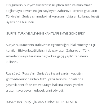
‘Dış güçlerin’ Suriye’deki terörist gruplara silah ve mühimmat
sağlamaya devam ettiğini söyleyen Zaharova, terörist grupların
Türkiye’nin Suriye sınırındaki iyi korunan noktaları kullanabileceği
uyarısında bulundu.
‘SURİYE, TÜRKİYE ALEYHİNE KANITLARI BM’YE GÖNDERDİ’
Suriye hükümetinin Türkiye’nin egemenliğini ihlal etmesiyle ilgili
kanıtları BM’ye ilettiği bilgisini de paylaşan Zaharova, “Türk
askerleri Suriye tarafına birçok kez geçiş yaptı” ifadelerini
kullandı.
Rus sözcü, ‘Rusya’nın Suriye’ye insani yardım yaptığını
görmediklerini’ belirten ABD’li yetkililerin bu iddialarına
şaşırdıklarını ifade etti ve Suriye halkına insani yardım
ulaştırmaya devam edeceklerini söyledi.
​RUSYA’DAN BARIŞ İÇİN AKADEMİSYENLER’E DESTEK