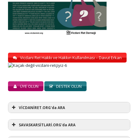
Vicdani Ret Hakkı ve Hakkın Kullanılması – Davut Erkan
ÜYE OLUN
DESTEK OLUN
VİCDANİRET.ORG'da ARA
SAVASKARSİTLARİ.ORG'da ARA