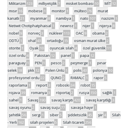
Militarizm
123
milliyetçilik
7
misket bombası
10
MİT
12
mısır
16
mobese
1
monitor
1
mülteci
76
murat
kanatlı
21
myanmar
8
namibya
1
nato
107
nazizm
1
Netiwit Chotiphatphaisal
1
newroz
1
nijer
1
nijerya
8
nobel
9
norveç
3
nükleer
113
OAC
9
obama
2
ODTÜ
1
ohal
43
ortadoğu
15
osman murat ülke
2
otorite
1
Oyak
10
oyuncak silah
4
özel güvenlik
11
özel ordu
4
Pakistan
12
panel
1
papa
12
paraguay
1
PEN
1
pesco
2
peşmerge
1
pınar
selek
18
pkk
12
Polen Ünlü
1
polis
43
polonya
10
profesyonel ordu
22
QUNO
2
RAMALC
1
rapor
5
raporlama
1
report
3
roboski
34
robot
15
rojava
39
romanya
3
röportaj
2
rusya
150
sağlık
1
sahel
1
Savaş
190
savaş karşıtı
420
savaş karşıtlığı
3
savaş oyunu
2
savaş suçu
77
savaşa hayır
1
şehitlik
56
sergi
1
siber
5
şiddetsizlik
45
şiir
4
Silah
- Yerli
162
silah projeleri
5
Silah ticareti
256