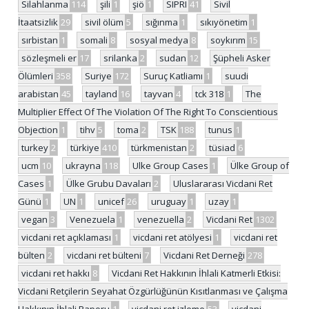
Silahlanma
114
şili
1
şiö
1
SIPRI
41
Sivil
İtaatsizlik
29
sivil ölüm
5
sığınma
1
sıkıyönetim
1
sırbistan
1
somali
8
sosyal medya
8
soykırım
15
sözleşmeli er
17
srilanka
2
sudan
12
Şüpheli Asker
Ölümleri
358
Suriye
172
Suruç Katliamı
1
suudi
arabistan
45
tayland
16
tayvan
4
tck 318
1
The
Multiplier Effect Of The Violation Of The Right To Conscientious
Objection
1
tihv
5
toma
2
TSK
188
tunus
1
turkey
2
türkiye
410
türkmenistan
2
tüsiad
6
ucm
10
ukrayna
118
Ulke Group Cases
1
Ülke Group of
Cases
1
Ülke Grubu Davaları
2
Uluslararası Vicdani Ret
Günü
1
UN
1
unicef
26
uruguay
1
uzay
1
vegan
3
Venezuela
1
venezuella
2
Vicdani Ret
1302
vicdani ret açıklaması
1
vicdani ret atölyesi
1
vicdani ret
bülten
2
vicdani ret bülteni
7
Vicdani Ret Derneği
278
vicdani ret hakkı
8
Vicdani Ret Hakkının İhlali Katmerli Etkisi:
Vicdani Retçilerin Seyahat Özgürlüğünün Kısıtlanması ve Çalışma