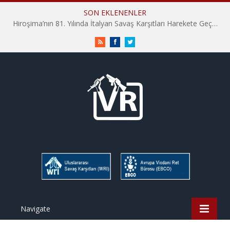
SON EKLENENLER
Hiroşima’nın 81. Yılında İtalyan Savaş Karşıtları Harekete Geçti: “Hatırlamak yeterli değil”
RSS
Facebook
Twitter
Navigate