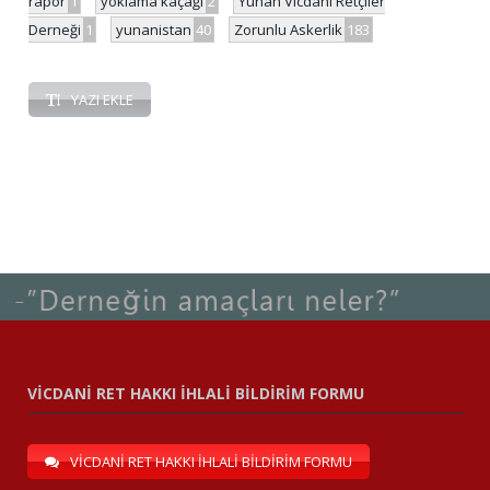
rapor
1
yoklama kaçağı
2
Yunan Vicdani Retçiler
Derneği
1
yunanistan
40
Zorunlu Askerlik
183
YAZI EKLE
VİCDANİ RET HAKKI İHLALİ BİLDİRİM FORMU
VİCDANİ RET HAKKI İHLALİ BİLDİRİM FORMU