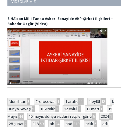
VIDEOLARIMIZ
SİHA’dan Milli Tanka Askeri Sanayide AKP-Şirket İlişkileri –
Bahadır Özgür (Video)
'dur' ihtarı
3
#refusewar
1
1 aralık
11
1 eylül
12
1.
Dünya Savaşı
5
10 Aralık
1
12 eylül
3
12 mart
1
15
Mayıs
44
15 mayıs dünya vicdani retçiler günü
6
2024
1
28 şubat
2
318
59
ab
24
abd
319
açlık
6
adil