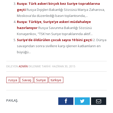
Rusya: Türk askeri birçok kez Suriye topraklarına
geçti
Rusya Dışişleri Bakanlığı Sözcüsü Mariya Zaharova,
Moskova'da düzenlediği basın toplantısında,...
Rusya: Türkiye, Suriye’ye askeri müdahaleye
hazırlanıyor
Rusya Savunma Bakanlığı Sözcüsü
Konaşenkov, "TSK'nın Suriye topraklarında aktif...
Suriye’de öldürülen çocuk sayısı 10 bini geçti
2. Dünya
savaşından sonra sivillere karşı işlenen katliamların en
büyüğü...
EKLEYEN
ADMIN
EKLENME TARIHI:
HAZIRAN 30, 2015
rusya
Savaş
Suriye
türkiye
PAYLAŞ.
Facebook
Twitter
Emai