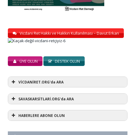
Vicdani Ret Hakkı ve Hakkın Kullanılması – Davut Erkan
ÜYE OLUN
DESTEK OLUN
VİCDANİRET.ORG'da ARA
SAVASKARSİTLARİ.ORG'da ARA
HABERLERE ABONE OLUN