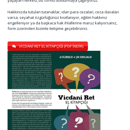
yaşayan herkesi, bu formu doldurmaya çağırıyoruz.
Hakkınızda tutulan tutanaklar, idari para cezaları, ceza davaları
varsa; seyahat özgürlüğünüz kısıtlanıyor, eğitim hakkınız
engelleniyor ya da başkaca hak ihlallerine maruz kalıyorsanız,
form üzerinden bizimle iletişime geçebilirsiniz.
VİCDANİ RET EL KİTAPÇIĞI (PDF İNDİR)