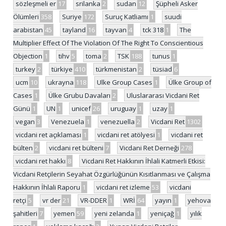
sözleşmeli er
17
srilanka
2
sudan
12
Şüpheli Asker
Ölümleri
358
Suriye
172
Suruç Katliamı
1
suudi
arabistan
45
tayland
16
tayvan
4
tck 318
1
The
Multiplier Effect Of The Violation Of The Right To Conscientious
Objection
1
tihv
5
toma
2
TSK
188
tunus
1
turkey
2
türkiye
410
türkmenistan
2
tüsiad
6
ucm
10
ukrayna
118
Ulke Group Cases
1
Ülke Group of
Cases
1
Ülke Grubu Davaları
2
Uluslararası Vicdani Ret
Günü
1
UN
1
unicef
26
uruguay
1
uzay
1
vegan
3
Venezuela
1
venezuella
2
Vicdani Ret
1302
vicdani ret açıklaması
1
vicdani ret atölyesi
1
vicdani ret
bülten
2
vicdani ret bülteni
7
Vicdani Ret Derneği
278
vicdani ret hakkı
8
Vicdani Ret Hakkının İhlali Katmerli Etkisi:
Vicdani Retçilerin Seyahat Özgürlüğünün Kısıtlanması ve Çalışma
Hakkının İhlali Raporu
1
vicdani ret izleme
53
vicdani
retçi
5
vr der
21
VR-DDER
1
WRİ
64
yayın
1
yehova
şahitleri
7
yemen
59
yeni zelanda
1
yeniçağ
1
yılık