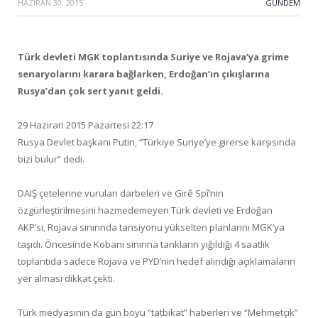
HAZIRAN 30, 2015
·
GÜNDEM
Türk devleti MGK toplantısında Suriye ve Rojava’ya grime
senaryolarını karara bağlarken, Erdoğan’ın çıkışlarına
Rusya’dan çok sert yanıt geldi.
29 Haziran 2015 Pazartesi 22:17
Rusya Devlet başkanı Putin, “Türkiye Suriye’ye girerse karşısında
bizi bulur” dedi.
DAIŞ çetelerine vurulan darbeleri ve Girê Spî’nin
özgürleştirilmesini hazmedemeyen Türk devleti ve Erdoğan
AKP’si, Rojava sınırında tansiyonu yükselten planlarını MGK’ya
taşıdı. Öncesinde Kobani sınırına tankların yığıldığı 4 saatlik
toplantıda sadece Rojava ve PYD’nin hedef alındığı açıklamaların
yer alması dikkat çekti.
Türk medyasının da gün boyu “tatbikat” haberleri ve “Mehmetçik”