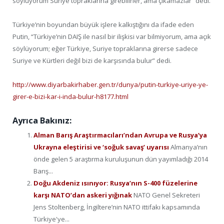
söylüyorum Suriye topraklarına girebilirler, ama çıkamazlar” dedi.
Türkiye’nin boyundan büyük işlere kalkıştığını da ifade eden
Putin, “Türkiye’nin DAIŞ ile nasıl bir ilişkisi var bilmiyorum, ama açık
söylüyorum; eğer Türkiye, Suriye topraklarına girerse sadece
Suriye ve Kürtleri değil bizi de karşısında bulur” dedi.
http://www.diyarbakirhaber.gen.tr/dunya/putin-turkiye-uriye-ye-
girer-e-bizi-kar-i-inda-bulur-h8177.html
Ayrıca Bakınız:
Alman Barış Araştırmacıları’ndan Avrupa ve Rusya’ya
Ukrayna eleştirisi ve ‘soğuk savaş’ uyarısı
Almanya’nın
önde gelen 5 araştırma kuruluşunun dün yayımladığı 2014
Barış...
Doğu Akdeniz ısınıyor: Rusya’nın S-400 füzelerine
karşı NATO’dan askeri yığınak
NATO Genel Sekreteri
Jens Stoltenberg, İngiltere’nin NATO ittifakı kapsamında
Türkiye'ye...