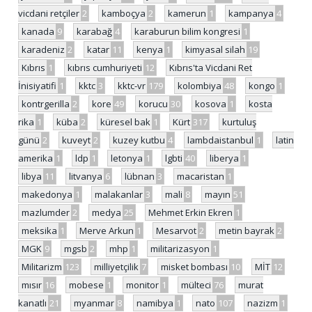
vicdani retçiler
2
kamboçya
2
kamerun
1
kampanya
4
kanada
9
karabağ
4
karaburun bilim kongresi
1
karadeniz
2
katar
11
kenya
1
kimyasal silah
19
Kıbrıs
1
kıbrıs cumhuriyeti
12
Kıbrıs'ta Vicdani Ret
İnisiyatifi
1
kktc
3
kktc-vr
179
kolombiya
48
kongo
1
kontrgerilla
2
kore
49
korucu
30
kosova
1
kosta
rika
1
küba
2
küresel bak
1
Kürt
317
kurtuluş
günü
2
kuveyt
2
kuzey kutbu
4
lambdaistanbul
1
latin
amerika
1
ldp
1
letonya
1
lgbti
40
liberya
1
libya
11
litvanya
6
lübnan
3
macaristan
1
makedonya
1
malakanlar
3
mali
8
mayın
51
mazlumder
2
medya
25
Mehmet Erkin Ekren
1
meksika
1
Merve Arkun
1
Mesarvot
2
metin bayrak
2
MGK
9
mgsb
2
mhp
1
militarizasyon
1
Militarizm
123
milliyetçilik
7
misket bombası
10
MİT
12
mısır
16
mobese
1
monitor
1
mülteci
76
murat
kanatlı
21
myanmar
8
namibya
1
nato
107
nazizm
1