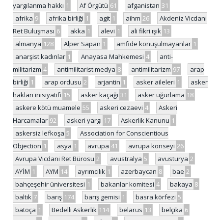
yargılanma hakkı
1
Af Örgütü
61
afganistan
31
afrika
9
afrika birliği
1
agit
1
aihm
26
Akdeniz Vicdani
Ret Buluşması
6
akka
1
alevi
1
ali fikri ışık
13
almanya
128
Alper Sapan
1
amfide konuşulmayanlar
1
anarşist kadınlar
1
Anayasa Mahkemesi
4
anti-
militarizm
4
antimilitarist medya
8
antimilitarizm
97
arap
birliği
1
arap ordusu
2
arjantin
1
asker aileleri
1
asker
hakları inisiyatifi
15
asker kaçağı
31
asker uğurlama
18
askere kötü muamele
55
askeri cezaevi
4
Askeri
Harcamalar
92
askeri yargı
17
Askerlik Kanunu
1
askersiz lefkoşa
5
Association for Conscientious
Objection
1
asya
1
avrupa
41
avrupa konseyi
26
Avrupa Vicdani Ret Bürosu
2
avustralya
5
avusturya
2
AYİM
1
AYM
14
ayrımcılık
1
azerbaycan
8
bae
2
bahçeşehir üniversitesi
1
bakanlar komitesi
4
bakaya
8
baltık
7
barış
174
barış gemisi
1
basra körfezi
5
batoça
1
Bedelli Askerlik
114
belarus
13
belçika
6