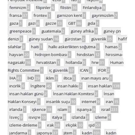
feminizm
2
filipinler
6
filistin
36
Finlandiya
9
fransa
37
frontex
1
garnizon kent
1
gayrimüslim
7
gaza
1
gazi
6
gazze
13
GBT
86
gıda
1
greenpeace
1
guatemala
2
güney afrika
1
güney çin
denizi
3
güney sudan
16
gürcistan
2
güvenlik
35
hafif
silahlar
3
haiti
1
halkı askerlikten soğutma
1
hamas
2
hayvan
20
hidrojen bombası
3
hindistan
12
hirosima-
nagasaki
16
hırvatistan
1
hollanda
5
hrw
31
Human
Rights Committee
1
iç güvenlik
67
ICAN
3
IFOR
2
İHA
41
İHD
29
iklim
7
iltica
1
inan mayıs aru
1
incirlik
6
İngiltere
45
insan hakkı
2
insan hakları
138
insan hakları günü
2
İnsan Hakları Komitesi
2
İnsan
Hakları Konseyi
1
insanlık suçu
10
internet
9
iran
15
irlanda
1
işkence
18
islam
5
ispanya
9
israil
231
İsveç
9
isviçre
10
italya
8
izlanda
3
izleme
4
izleme-dinleme
9
ırak
28
ırkçılık
10
ışid
53
jandarma
1
japonya
37
jitem
1
kadın
101
kadın