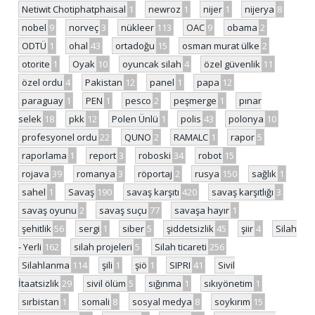
Netiwit Chotiphatphaisal
1
newroz
1
nijer
1
nijerya
8
nobel
9
norveç
3
nükleer
113
OAC
9
obama
2
ODTÜ
1
ohal
43
ortadoğu
15
osman murat ülke
2
otorite
1
Oyak
10
oyuncak silah
4
özel güvenlik
11
özel ordu
4
Pakistan
12
panel
1
papa
12
paraguay
1
PEN
1
pesco
2
peşmerge
1
pınar
selek
18
pkk
12
Polen Ünlü
1
polis
43
polonya
10
profesyonel ordu
22
QUNO
2
RAMALC
1
rapor
5
raporlama
1
report
3
roboski
34
robot
15
rojava
39
romanya
3
röportaj
2
rusya
150
sağlık
1
sahel
1
Savaş
190
savaş karşıtı
420
savaş karşıtlığı
3
savaş oyunu
2
savaş suçu
77
savaşa hayır
1
şehitlik
56
sergi
1
siber
5
şiddetsizlik
45
şiir
4
Silah
- Yerli
162
silah projeleri
5
Silah ticareti
256
Silahlanma
114
şili
1
şiö
1
SIPRI
41
Sivil
İtaatsizlik
29
sivil ölüm
5
sığınma
1
sıkıyönetim
1
sırbistan
1
somali
8
sosyal medya
8
soykırım
15