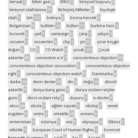
beraat
1
biber gazı
8
BİKG
1
bireysel başvuru
2
bireysel silahlanma
71
Birleşmiş Milletler
2
biyolojik
silah
1
bm
172
bolivya
2
bosna hersek
2
Bulgaristan
3
bulletin
14
bülten
11
burkina faso
1
burundi
2
çad
1
campaign
5
çarşı
1
çekya
1
cezaevi
1
cezaevleri
6
chp
1
çin
35
çınar koçgiri
doğan
3
CO
1
CO Watch
2
çocuk
150
Çocuk
askerler
45
connection e.V
7
conscientious objection
16
conscientious objection association
5
conscientious objection
right
1
conscientious objection watch
9
Danimarka
6
darbe
76
derin devlet
10
din
3
doğa
10
dövizli
askerlik
7
dünya barış günü
1
dünya vicdani retçiler
günü
2
dürzi vicdani retçi
3
duyuru
1
e-devlet
1
ebco
64
ebola
1
eğitim zayiatı
1
ekoloji
3
emek
örgütleri
1
eritre
1
erkeklik
18
ermeni
5
ermenistan
5
estonya
2
eta
5
etiyopya
4
Etkiniz
1
etkinlik
1
European Court of Human Rights
1
Evrensel
Periyodik İnceleme
2
ezidi
1
fas
1
faşizm
4