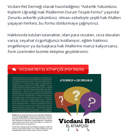
Vicdani Ret Derneği olarak hazırladığımız “Askerlik Yükümlüsü
Kişilerin Uğradığı Hak İhlallerinin Durum Tespiti Formu” yayında!
Zorunlu askerlik yükümlüsü olması sebebiyle çeşitli hak ihlalleri
yaşayan herkesi, bu formu doldurmaya çağırıyoruz.
Hakkınızda tutulan tutanaklar, idari para cezaları, ceza davaları
varsa; seyahat özgürlüğünüz kısıtlanıyor, eğitim hakkınız
engelleniyor ya da başkaca hak ihlallerine maruz kalıyorsanız,
form üzerinden bizimle iletişime geçebilirsiniz.
VİCDANİ RET EL KİTAPÇIĞI (PDF İNDİR)