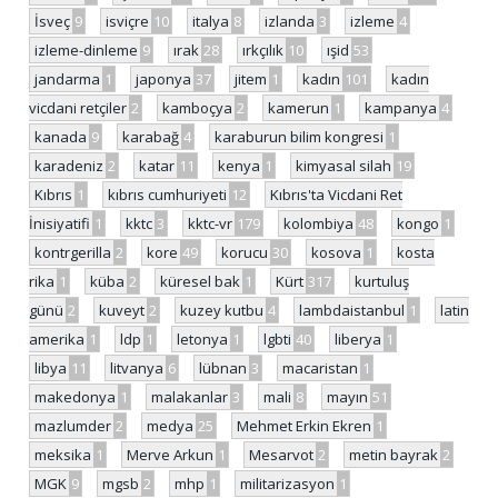
İsveç
9
isviçre
10
italya
8
izlanda
3
izleme
4
izleme-dinleme
9
ırak
28
ırkçılık
10
ışid
53
jandarma
1
japonya
37
jitem
1
kadın
101
kadın
vicdani retçiler
2
kamboçya
2
kamerun
1
kampanya
4
kanada
9
karabağ
4
karaburun bilim kongresi
1
karadeniz
2
katar
11
kenya
1
kimyasal silah
19
Kıbrıs
1
kıbrıs cumhuriyeti
12
Kıbrıs'ta Vicdani Ret
İnisiyatifi
1
kktc
3
kktc-vr
179
kolombiya
48
kongo
1
kontrgerilla
2
kore
49
korucu
30
kosova
1
kosta
rika
1
küba
2
küresel bak
1
Kürt
317
kurtuluş
günü
2
kuveyt
2
kuzey kutbu
4
lambdaistanbul
1
latin
amerika
1
ldp
1
letonya
1
lgbti
40
liberya
1
libya
11
litvanya
6
lübnan
3
macaristan
1
makedonya
1
malakanlar
3
mali
8
mayın
51
mazlumder
2
medya
25
Mehmet Erkin Ekren
1
meksika
1
Merve Arkun
1
Mesarvot
2
metin bayrak
2
MGK
9
mgsb
2
mhp
1
militarizasyon
1