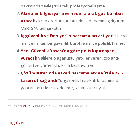
bakımından iyileştirilecek, profesyonelleşme...
Akrepler bilgisayarla ve hedef alarak gaz bombası
atacak
Akrep araçları için bu teknik donanımı geliştiren
MERTSAV adlı şirketin...
İç güvenlik ve Emniyet’in harcamaları artıyor
"Her yıl
maliyeti artan bir güvenlik bürokrasisi ve polislik hizmeti...
Yeni Güvenlik Yasası’na göre polis kıpırdayanı
vuracak
Valilere olağanüstü yetkiler veren, toplantı-
gösteri ve yürüyüş hakkını kısıtlayan ve...
Çözüm sürecinde askeri harcamalarda yüzde 22.5
tasarruf sağlandı
"iç güvenlik harekatı kapsamında
yapılan terörle mücadelede, Nisan 2013-Eylül...
EKLEYEN
ADMIN
EKLENME TARIHI:
MART 18, 2016
iç güvenlik