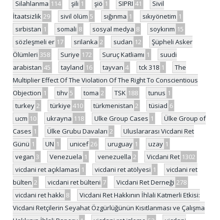
Silahlanma
114
şili
1
şiö
1
SIPRI
41
Sivil
İtaatsizlik
29
sivil ölüm
5
sığınma
1
sıkıyönetim
1
sırbistan
1
somali
8
sosyal medya
8
soykırım
15
sözleşmeli er
17
srilanka
2
sudan
12
Şüpheli Asker
Ölümleri
358
Suriye
172
Suruç Katliamı
1
suudi
arabistan
45
tayland
16
tayvan
4
tck 318
1
The
Multiplier Effect Of The Violation Of The Right To Conscientious
Objection
1
tihv
5
toma
2
TSK
188
tunus
1
turkey
2
türkiye
410
türkmenistan
2
tüsiad
6
ucm
10
ukrayna
118
Ulke Group Cases
1
Ülke Group of
Cases
1
Ülke Grubu Davaları
2
Uluslararası Vicdani Ret
Günü
1
UN
1
unicef
26
uruguay
1
uzay
1
vegan
3
Venezuela
1
venezuella
2
Vicdani Ret
1302
vicdani ret açıklaması
1
vicdani ret atölyesi
1
vicdani ret
bülten
2
vicdani ret bülteni
7
Vicdani Ret Derneği
278
vicdani ret hakkı
8
Vicdani Ret Hakkının İhlali Katmerli Etkisi:
Vicdani Retçilerin Seyahat Özgürlüğünün Kısıtlanması ve Çalışma