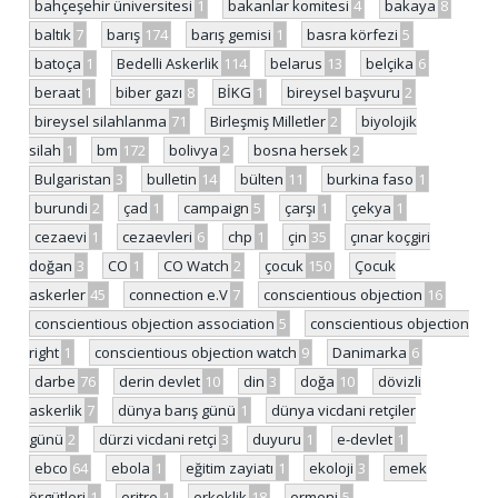
bahçeşehir üniversitesi
1
bakanlar komitesi
4
bakaya
8
baltık
7
barış
174
barış gemisi
1
basra körfezi
5
batoça
1
Bedelli Askerlik
114
belarus
13
belçika
6
beraat
1
biber gazı
8
BİKG
1
bireysel başvuru
2
bireysel silahlanma
71
Birleşmiş Milletler
2
biyolojik
silah
1
bm
172
bolivya
2
bosna hersek
2
Bulgaristan
3
bulletin
14
bülten
11
burkina faso
1
burundi
2
çad
1
campaign
5
çarşı
1
çekya
1
cezaevi
1
cezaevleri
6
chp
1
çin
35
çınar koçgiri
doğan
3
CO
1
CO Watch
2
çocuk
150
Çocuk
askerler
45
connection e.V
7
conscientious objection
16
conscientious objection association
5
conscientious objection
right
1
conscientious objection watch
9
Danimarka
6
darbe
76
derin devlet
10
din
3
doğa
10
dövizli
askerlik
7
dünya barış günü
1
dünya vicdani retçiler
günü
2
dürzi vicdani retçi
3
duyuru
1
e-devlet
1
ebco
64
ebola
1
eğitim zayiatı
1
ekoloji
3
emek
örgütleri
1
eritre
1
erkeklik
18
ermeni
5