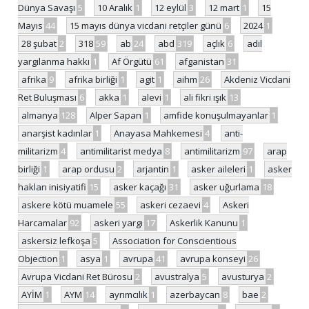
Dünya Savaşı
5
10 Aralık
1
12 eylül
3
12 mart
1
15
Mayıs
44
15 mayıs dünya vicdani retçiler günü
6
2024
1
28 şubat
2
318
59
ab
24
abd
319
açlık
6
adil
yargılanma hakkı
1
Af Örgütü
61
afganistan
31
afrika
9
afrika birliği
1
agit
1
aihm
26
Akdeniz Vicdani
Ret Buluşması
6
akka
1
alevi
1
ali fikri ışık
13
almanya
128
Alper Sapan
1
amfide konuşulmayanlar
1
anarşist kadınlar
1
Anayasa Mahkemesi
4
anti-
militarizm
4
antimilitarist medya
8
antimilitarizm
97
arap
birliği
1
arap ordusu
2
arjantin
1
asker aileleri
1
asker
hakları inisiyatifi
15
asker kaçağı
31
asker uğurlama
18
askere kötü muamele
55
askeri cezaevi
4
Askeri
Harcamalar
92
askeri yargı
17
Askerlik Kanunu
1
askersiz lefkoşa
5
Association for Conscientious
Objection
1
asya
1
avrupa
41
avrupa konseyi
26
Avrupa Vicdani Ret Bürosu
2
avustralya
5
avusturya
2
AYİM
1
AYM
14
ayrımcılık
1
azerbaycan
8
bae
2