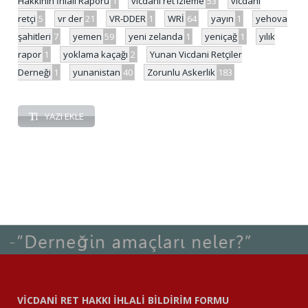
Hakkının İhlali Raporu
1
vicdani ret izleme
53
vicdani
retçi
5
vr der
21
VR-DDER
1
WRİ
64
yayın
1
yehova
şahitleri
7
yemen
59
yeni zelanda
1
yeniçağ
1
yılık
rapor
1
yoklama kaçağı
2
Yunan Vicdani Retçiler
Derneği
1
yunanistan
40
Zorunlu Askerlik
183
YAZI EKLE
VİCDANİ RET HAKKI İHLALİ BİLDİRİM FORMU