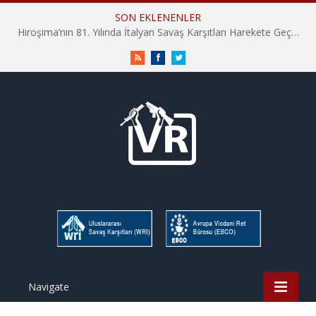
SON EKLENENLER
Hiroşima’nın 81. Yılında İtalyan Savaş Karşıtları Harekete Geçti: “Hatırlamak yeterli değil”
RSS
Facebook
Twitter
Navigate