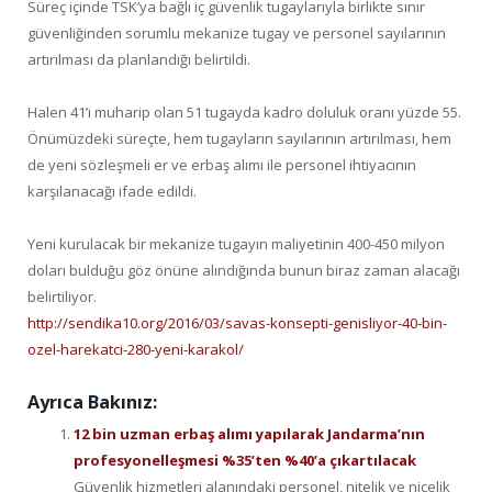
Süreç içinde TSK’ya bağlı iç güvenlik tugaylarıyla birlikte sınır
güvenliğinden sorumlu mekanize tugay ve personel sayılarının
artırılması da planlandığı belirtildi.
Halen 41’i muharip olan 51 tugayda kadro doluluk oranı yüzde 55.
Önümüzdeki süreçte, hem tugayların sayılarının artırılması, hem
de yeni sözleşmeli er ve erbaş alımı ile personel ihtiyacının
karşılanacağı ifade edildi.
Yeni kurulacak bir mekanize tugayın maliyetinin 400-450 milyon
doları bulduğu göz önüne alındığında bunun biraz zaman alacağı
belirtiliyor.
http://sendika10.org/2016/03/savas-konsepti-genisliyor-40-bin-
ozel-harekatci-280-yeni-karakol/
Ayrıca Bakınız:
12 bin uzman erbaş alımı yapılarak Jandarma’nın
profesyonelleşmesi %35’ten %40’a çıkartılacak
Güvenlik hizmetleri alanındaki personel, nitelik ve nicelik