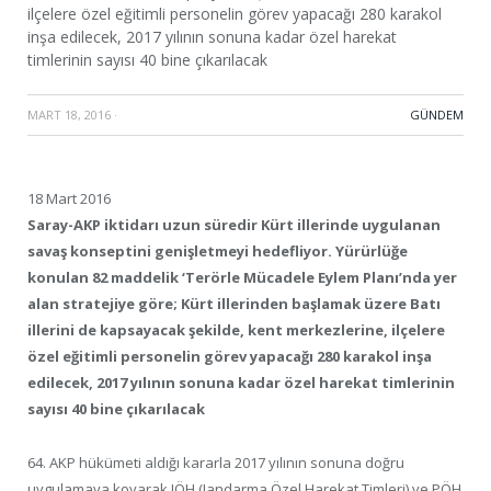
ilçelere özel eğitimli personelin görev yapacağı 280 karakol
inşa edilecek, 2017 yılının sonuna kadar özel harekat
timlerinin sayısı 40 bine çıkarılacak
MART 18, 2016
·
GÜNDEM
18 Mart 2016
Saray-AKP iktidarı uzun süredir Kürt illerinde uygulanan
savaş konseptini genişletmeyi hedefliyor. Yürürlüğe
konulan 82 maddelik ‘Terörle Mücadele Eylem Planı’nda yer
alan stratejiye göre; Kürt illerinden başlamak üzere Batı
illerini de kapsayacak şekilde, kent merkezlerine, ilçelere
özel eğitimli personelin görev yapacağı 280 karakol inşa
edilecek, 2017 yılının sonuna kadar özel harekat timlerinin
sayısı 40 bine çıkarılacak
64. AKP hükümeti aldığı kararla 2017 yılının sonuna doğru
uygulamaya koyarak JÖH (Jandarma Özel Harekat Timleri) ve PÖH