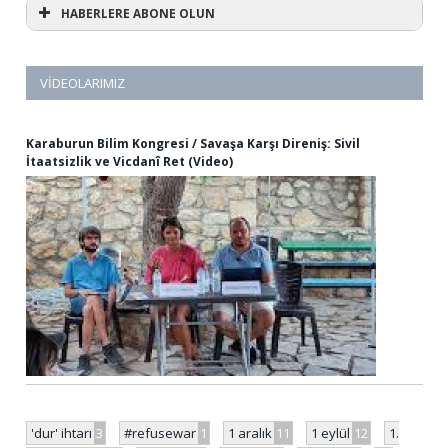
HABERLERE ABONE OLUN
VIDEOLARIMIZ
Karaburun Bilim Kongresi / Savaşa Karşı Direniş: Sivil
İtaatsizlik ve Vicdanî Ret (Video)
'dur' ihtarı
3
#refusewar
1
1 aralık
11
1 eylül
12
1.