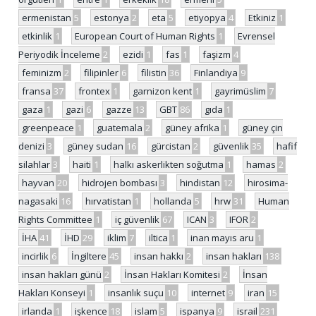
ermenistan
5
estonya
2
eta
5
etiyopya
4
Etkiniz
1
etkinlik
1
European Court of Human Rights
1
Evrensel
Periyodik İnceleme
2
ezidi
1
fas
1
faşizm
4
feminizm
2
filipinler
6
filistin
36
Finlandiya
9
fransa
37
frontex
1
garnizon kent
1
gayrimüslim
7
gaza
1
gazi
6
gazze
13
GBT
86
gıda
1
greenpeace
1
guatemala
2
güney afrika
1
güney çin
denizi
3
güney sudan
16
gürcistan
2
güvenlik
35
hafif
silahlar
3
haiti
1
halkı askerlikten soğutma
1
hamas
2
hayvan
20
hidrojen bombası
3
hindistan
12
hirosima-
nagasaki
16
hırvatistan
1
hollanda
5
hrw
31
Human
Rights Committee
1
iç güvenlik
67
ICAN
3
IFOR
2
İHA
41
İHD
29
iklim
7
iltica
1
inan mayıs aru
1
incirlik
6
İngiltere
45
insan hakkı
2
insan hakları
138
insan hakları günü
2
İnsan Hakları Komitesi
2
İnsan
Hakları Konseyi
1
insanlık suçu
10
internet
9
iran
15
irlanda
1
işkence
18
islam
5
ispanya
9
israil
231