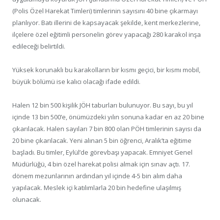
(Polis Özel Harekat Timleri) timlerinin sayısını 40 bine çıkarmayı
planlıyor. Batı illerini de kapsayacak şekilde, kent merkezlerine,
ilçelere özel eğitimli personelin görev yapacağı 280 karakol inşa
edileceği belirtildi.
Yüksek korunaklı bu karakolların bir kısmı geçici, bir kısmı mobil,
büyük bölümü ise kalıcı olacağı ifade edildi.
Halen 12 bin 500 kişilik JÖH taburları bulunuyor. Bu sayı, bu yıl
içinde 13 bin 500’e, önümüzdeki yılın sonuna kadar en az 20 bine
çıkarılacak. Halen sayıları 7 bin 800 olan PÖH timlerinin sayısı da
20 bine çıkarılacak. Yeni alınan 5 bin öğrenci, Aralık’ta eğitime
başladı. Bu timler, Eylül’de görevbaşı yapacak. Emniyet Genel
Müdürlüğü, 4 bin özel harekat polisi almak için sınav açtı. 17.
dönem mezunlarının ardından yıl içinde 4-5 bin alım daha
yapılacak. Meslek içi katılımlarla 20 bin hedefine ulaşılmış
olunacak.