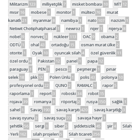
Militarizm
123
milliyetçilik
7
misket bombası
10
MİT
12
mısır
16
mobese
1
monitor
1
mülteci
76
murat
kanatlı
21
myanmar
8
namibya
1
nato
107
nazizm
1
Netiwit Chotiphatphaisal
1
newroz
1
nijer
1
nijerya
8
nobel
9
norveç
3
nükleer
113
OAC
9
obama
2
ODTÜ
1
ohal
43
ortadoğu
15
osman murat ülke
2
otorite
1
Oyak
10
oyuncak silah
4
özel güvenlik
11
özel ordu
4
Pakistan
12
panel
1
papa
12
paraguay
1
PEN
1
pesco
2
peşmerge
1
pınar
selek
18
pkk
12
Polen Ünlü
1
polis
43
polonya
10
profesyonel ordu
22
QUNO
2
RAMALC
1
rapor
5
raporlama
1
report
3
roboski
34
robot
15
rojava
39
romanya
3
röportaj
2
rusya
150
sağlık
1
sahel
1
Savaş
190
savaş karşıtı
420
savaş karşıtlığı
3
savaş oyunu
2
savaş suçu
77
savaşa hayır
1
şehitlik
56
sergi
1
siber
5
şiddetsizlik
45
şiir
4
Silah
- Yerli
162
silah projeleri
5
Silah ticareti
256