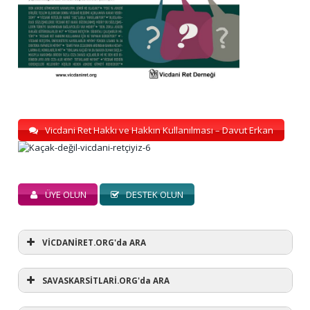
Vicdani Ret Hakkı ve Hakkın Kullanılması – Davut Erkan
ÜYE OLUN
DESTEK OLUN
VİCDANİRET.ORG'da ARA
SAVASKARSİTLARİ.ORG'da ARA