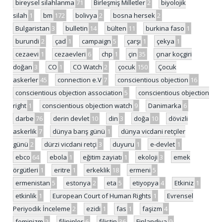
bireysel silahlanma
71
Birleşmiş Milletler
2
biyolojik
silah
1
bm
172
bolivya
2
bosna hersek
2
Bulgaristan
3
bulletin
14
bülten
11
burkina faso
1
burundi
2
çad
1
campaign
5
çarşı
1
çekya
1
cezaevi
1
cezaevleri
6
chp
1
çin
35
çınar koçgiri
doğan
3
CO
1
CO Watch
2
çocuk
150
Çocuk
askerler
45
connection e.V
7
conscientious objection
16
conscientious objection association
5
conscientious objection
right
1
conscientious objection watch
9
Danimarka
6
darbe
76
derin devlet
10
din
3
doğa
10
dövizli
askerlik
7
dünya barış günü
1
dünya vicdani retçiler
günü
2
dürzi vicdani retçi
3
duyuru
1
e-devlet
1
ebco
64
ebola
1
eğitim zayiatı
1
ekoloji
3
emek
örgütleri
1
eritre
1
erkeklik
18
ermeni
5
ermenistan
5
estonya
2
eta
5
etiyopya
4
Etkiniz
1
etkinlik
1
European Court of Human Rights
1
Evrensel
Periyodik İnceleme
2
ezidi
1
fas
1
faşizm
4
feminizm
2
filipinler
6
filistin
36
Finlandiya
9