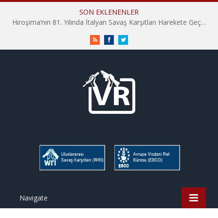
SON EKLENENLER
Hiroşima’nın 81. Yılında İtalyan Savaş Karşıtları Harekete Geçti: “Hatırlamak yeterli değil”
RSS
Facebook
Twitter
Navigate