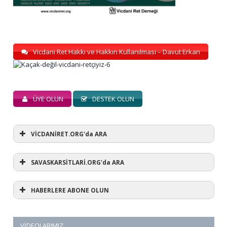
Vicdani Ret Hakkı ve Hakkın Kullanılması – Davut Erkan
ÜYE OLUN
DESTEK OLUN
VİCDANİRET.ORG'da ARA
SAVASKARSİTLARİ.ORG'da ARA
HABERLERE ABONE OLUN
VIDEOLARIMIZ