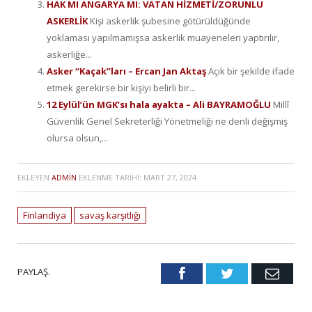
HAK MI ANGARYA MI: VATAN HİZMETİ/ZORUNLU
ASKERLİK
Kişi askerlik şubesine götürüldüğünde
yoklaması yapılmamışsa askerlik muayeneleri yaptırılır,
askerliğe...
Asker “Kaçak”ları – Ercan Jan Aktaş
Açık bir şekilde ifade
etmek gerekirse bir kişiyi belirli bir...
12 Eylül’ün MGK’sı hala ayakta – Ali BAYRAMOĞLU
Millî
Güvenlik Genel Sekreterliği Yönetmeliği ne denli değişmiş
olursa olsun,...
EKLEYEN
ADMIN
EKLENME TARIHI:
MART 27, 2024
Finlandiya
savaş karşıtlığı
PAYLAŞ.
Facebook
Twitter
Emai