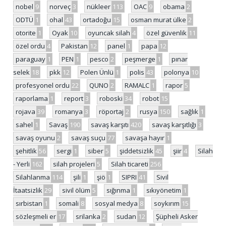
nobel
9
norveç
3
nükleer
113
OAC
9
obama
2
ODTÜ
1
ohal
43
ortadoğu
15
osman murat ülke
2
otorite
1
Oyak
10
oyuncak silah
4
özel güvenlik
11
özel ordu
4
Pakistan
12
panel
1
papa
12
paraguay
1
PEN
1
pesco
2
peşmerge
1
pınar
selek
18
pkk
12
Polen Ünlü
1
polis
43
polonya
10
profesyonel ordu
22
QUNO
2
RAMALC
1
rapor
5
raporlama
1
report
3
roboski
34
robot
15
rojava
39
romanya
3
röportaj
2
rusya
150
sağlık
1
sahel
1
Savaş
190
savaş karşıtı
420
savaş karşıtlığı
3
savaş oyunu
2
savaş suçu
77
savaşa hayır
1
şehitlik
56
sergi
1
siber
5
şiddetsizlik
45
şiir
4
Silah
- Yerli
162
silah projeleri
5
Silah ticareti
256
Silahlanma
114
şili
1
şiö
1
SIPRI
41
Sivil
İtaatsizlik
29
sivil ölüm
5
sığınma
1
sıkıyönetim
1
sırbistan
1
somali
8
sosyal medya
8
soykırım
15
sözleşmeli er
17
srilanka
2
sudan
12
Şüpheli Asker