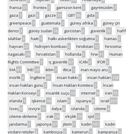
fransa
37
frontex
1
garnizon kent
1
gayrimüslim
7
gaza
1
gazi
6
gazze
13
GBT
86
gıda
1
greenpeace
1
guatemala
2
güney afrika
1
güney çin
denizi
3
güney sudan
16
gürcistan
2
güvenlik
35
hafif
silahlar
3
haiti
1
halkı askerlikten soğutma
1
hamas
2
hayvan
20
hidrojen bombası
3
hindistan
12
hirosima-
nagasaki
16
hırvatistan
1
hollanda
5
hrw
31
Human
Rights Committee
1
iç güvenlik
67
ICAN
3
IFOR
2
İHA
41
İHD
29
iklim
7
iltica
1
inan mayıs aru
1
incirlik
6
İngiltere
45
insan hakkı
2
insan hakları
138
insan hakları günü
2
İnsan Hakları Komitesi
2
İnsan
Hakları Konseyi
1
insanlık suçu
10
internet
9
iran
15
irlanda
1
işkence
18
islam
5
ispanya
9
israil
231
İsveç
9
isviçre
10
italya
8
izlanda
3
izleme
4
izleme-dinleme
9
ırak
28
ırkçılık
10
ışid
53
jandarma
1
japonya
37
jitem
1
kadın
101
kadın
vicdani retçiler
2
kamboçya
2
kamerun
1
kampanya
4