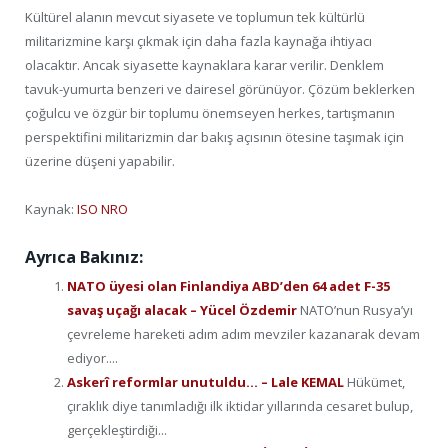
Kültürel alanın mevcut siyasete ve toplumun tek kültürlü
militarizmine karşı çıkmak için daha fazla kaynağa ihtiyacı
olacaktır. Ancak siyasette kaynaklara karar verilir. Denklem
tavuk-yumurta benzeri ve dairesel görünüyor. Çözüm beklerken
çoğulcu ve özgür bir toplumu önemseyen herkes, tartışmanın
perspektifini militarizmin dar bakış açısının ötesine taşımak için
üzerine düşeni yapabilir.
Kaynak:
ISO NRO
Ayrıca Bakınız:
NATO üyesi olan Finlandiya ABD’den 64 adet F-35
savaş uçağı alacak – Yücel Özdemir
NATO’nun Rusya’yı
çevreleme hareketi adım adım mevziler kazanarak devam
ediyor....
Askerî reformlar unutuldu… – Lale KEMAL
Hükümet,
çıraklık diye tanımladığı ilk iktidar yıllarında cesaret bulup,
gerçekleştirdiği...