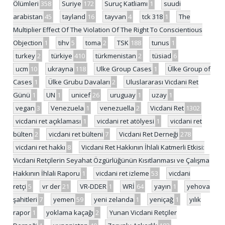
Ölümleri
358
Suriye
172
Suruç Katliamı
1
suudi
arabistan
45
tayland
16
tayvan
4
tck 318
1
The
Multiplier Effect Of The Violation Of The Right To Conscientious
Objection
1
tihv
5
toma
2
TSK
188
tunus
1
turkey
2
türkiye
410
türkmenistan
2
tüsiad
6
ucm
10
ukrayna
118
Ulke Group Cases
1
Ülke Group of
Cases
1
Ülke Grubu Davaları
2
Uluslararası Vicdani Ret
Günü
1
UN
1
unicef
26
uruguay
1
uzay
1
vegan
3
Venezuela
1
venezuella
2
Vicdani Ret
1302
vicdani ret açıklaması
1
vicdani ret atölyesi
1
vicdani ret
bülten
2
vicdani ret bülteni
7
Vicdani Ret Derneği
278
vicdani ret hakkı
8
Vicdani Ret Hakkının İhlali Katmerli Etkisi:
Vicdani Retçilerin Seyahat Özgürlüğünün Kısıtlanması ve Çalışma
Hakkının İhlali Raporu
1
vicdani ret izleme
53
vicdani
retçi
5
vr der
21
VR-DDER
1
WRİ
64
yayın
1
yehova
şahitleri
7
yemen
59
yeni zelanda
1
yeniçağ
1
yılık
rapor
1
yoklama kaçağı
2
Yunan Vicdani Retçiler