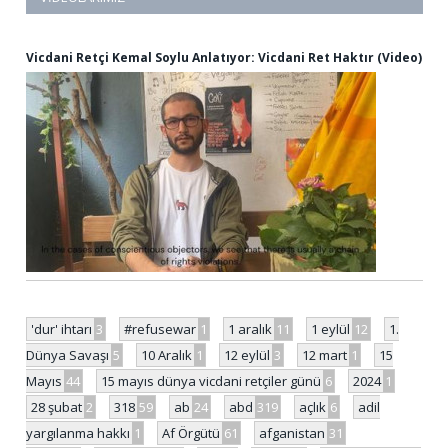
Vicdani Retçi Kemal Soylu Anlatıyor: Vicdani Ret Haktır (Video)
'dur' ihtarı
3
#refusewar
1
1 aralık
11
1 eylül
12
1.
Dünya Savaşı
5
10 Aralık
1
12 eylül
3
12 mart
1
15
Mayıs
44
15 mayıs dünya vicdani retçiler günü
6
2024
1
28 şubat
2
318
59
ab
24
abd
319
açlık
6
adil
yargılanma hakkı
1
Af Örgütü
61
afganistan
31