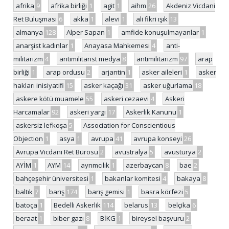
afrika
9
afrika birliği
1
agit
1
aihm
26
Akdeniz Vicdani
Ret Buluşması
6
akka
1
alevi
1
ali fikri ışık
13
almanya
128
Alper Sapan
1
amfide konuşulmayanlar
1
anarşist kadınlar
1
Anayasa Mahkemesi
4
anti-
militarizm
4
antimilitarist medya
8
antimilitarizm
97
arap
birliği
1
arap ordusu
2
arjantin
1
asker aileleri
1
asker
hakları inisiyatifi
15
asker kaçağı
31
asker uğurlama
18
askere kötü muamele
55
askeri cezaevi
4
Askeri
Harcamalar
92
askeri yargı
17
Askerlik Kanunu
1
askersiz lefkoşa
5
Association for Conscientious
Objection
1
asya
1
avrupa
41
avrupa konseyi
26
Avrupa Vicdani Ret Bürosu
2
avustralya
5
avusturya
2
AYİM
1
AYM
14
ayrımcılık
1
azerbaycan
8
bae
2
bahçeşehir üniversitesi
1
bakanlar komitesi
4
bakaya
8
baltık
7
barış
174
barış gemisi
1
basra körfezi
5
batoça
1
Bedelli Askerlik
114
belarus
13
belçika
6
beraat
1
biber gazı
8
BİKG
1
bireysel başvuru
2