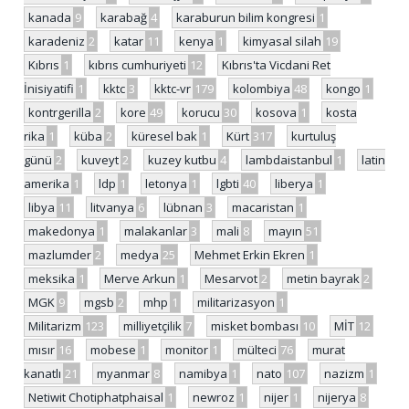
kanada
9
karabağ
4
karaburun bilim kongresi
1
karadeniz
2
katar
11
kenya
1
kimyasal silah
19
Kıbrıs
1
kıbrıs cumhuriyeti
12
Kıbrıs'ta Vicdani Ret
İnisiyatifi
1
kktc
3
kktc-vr
179
kolombiya
48
kongo
1
kontrgerilla
2
kore
49
korucu
30
kosova
1
kosta
rika
1
küba
2
küresel bak
1
Kürt
317
kurtuluş
günü
2
kuveyt
2
kuzey kutbu
4
lambdaistanbul
1
latin
amerika
1
ldp
1
letonya
1
lgbti
40
liberya
1
libya
11
litvanya
6
lübnan
3
macaristan
1
makedonya
1
malakanlar
3
mali
8
mayın
51
mazlumder
2
medya
25
Mehmet Erkin Ekren
1
meksika
1
Merve Arkun
1
Mesarvot
2
metin bayrak
2
MGK
9
mgsb
2
mhp
1
militarizasyon
1
Militarizm
123
milliyetçilik
7
misket bombası
10
MİT
12
mısır
16
mobese
1
monitor
1
mülteci
76
murat
kanatlı
21
myanmar
8
namibya
1
nato
107
nazizm
1
Netiwit Chotiphatphaisal
1
newroz
1
nijer
1
nijerya
8