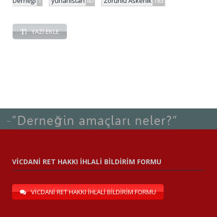
Derneği
1
yunanistan
40
Zorunlu Askerlik
183
YAZI EKLE
VİCDANİ RET HAKKI İHLALİ BİLDİRİM FORMU
VİCDANİ RET HAKKI İHLALİ BİLDİRİM FORMU